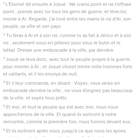
1
L'Éternel dit ensuite à Josué : Ne crains point et ne t'effraie
point ; prends avec toi tous les gens de guerre, et lève-toi,
monte à Aï. Regarde, j'ai livré entre tes mains le roi d'Aï, son
peuple, sa ville et son pays.
2
Tu feras à Aï et à son roi, comme tu as fait à Jérico et à son
roi ; seulement vous en pillerez pour vous le butin et le
bétail. Dresse une embuscade à la ville, par derrière.
3
Josué se leva donc, avec tout le peuple propre à la guerre,
pour monter à Aï ; et Josué choisit trente mille hommes forts
et vaillants, et il les envoya de nuit.
4
Et il leur commanda, en disant : Voyez, vous serez en
embuscade derrière la ville ; ne vous éloignez pas beaucoup
de la ville, et soyez tous prêts.
5
Et moi, et tout le peuple qui est avec moi, nous nous
approcherons de la ville. Et quand ils sortiront à notre
rencontre, comme la première fois, nous fuirons devant eux,
6
Et ils sortiront après nous, jusqu'à ce que nous les ayons