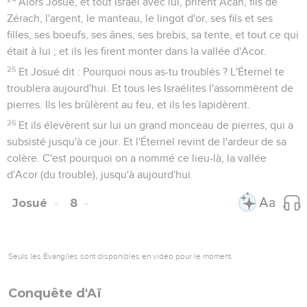
Alors Josué, et tout Israël avec lui, prirent Acan, fils de
Zérach, l'argent, le manteau, le lingot d'or, ses fils et ses
filles, ses boeufs, ses ânes, ses brebis, sa tente, et tout ce qui
était à lui ; et ils les firent monter dans la vallée d'Acor.
25
Et Josué dit : Pourquoi nous as-tu troublés ? L'Éternel te
troublera aujourd'hui. Et tous les Israélites l'assommèrent de
pierres. Ils les brûlèrent au feu, et ils les lapidèrent.
26
Et ils élevèrent sur lui un grand monceau de pierres, qui a
subsisté jusqu'à ce jour. Et l'Éternel revint de l'ardeur de sa
colère. C'est pourquoi on a nommé ce lieu-là, la vallée
d'Acor (du trouble), jusqu'à aujourd'hui.
Josué
8
Seuls les Évangiles sont disponibles en vidéo pour le moment.
Conquête d'Aï