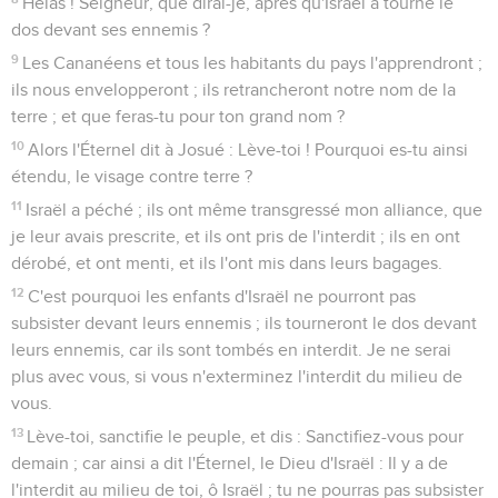
Hélas ! Seigneur, que dirai-je, après qu'Israël a tourné le
dos devant ses ennemis ?
9
Les Cananéens et tous les habitants du pays l'apprendront ;
ils nous envelopperont ; ils retrancheront notre nom de la
terre ; et que feras-tu pour ton grand nom ?
10
Alors l'Éternel dit à Josué : Lève-toi ! Pourquoi es-tu ainsi
étendu, le visage contre terre ?
11
Israël a péché ; ils ont même transgressé mon alliance, que
je leur avais prescrite, et ils ont pris de l'interdit ; ils en ont
dérobé, et ont menti, et ils l'ont mis dans leurs bagages.
12
C'est pourquoi les enfants d'Israël ne pourront pas
subsister devant leurs ennemis ; ils tourneront le dos devant
leurs ennemis, car ils sont tombés en interdit. Je ne serai
plus avec vous, si vous n'exterminez l'interdit du milieu de
vous.
13
Lève-toi, sanctifie le peuple, et dis : Sanctifiez-vous pour
demain ; car ainsi a dit l'Éternel, le Dieu d'Israël : Il y a de
l'interdit au milieu de toi, ô Israël ; tu ne pourras pas subsister