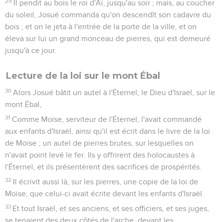
29
Il pendit au bois le roi d'Aï, jusqu'au soir ; mais, au coucher
du soleil, Josué commanda qu'on descendît son cadavre du
bois ; et on le jeta à l'entrée de la porte de la ville, et on
éleva sur lui un grand monceau de pierres, qui est demeuré
jusqu'à ce jour.
Lecture de la loi sur le mont Ébal
30
Alors Josué bâtit un autel à l'Éternel, le Dieu d'Israël, sur le
mont Ébal,
31
Comme Moïse, serviteur de l'Éternel, l'avait commandé
aux enfants d'Israël, ainsi qu'il est écrit dans le livre de la loi
de Moïse ; un autel de pierres brutes, sur lesquelles on
n'avait point levé le fer. Ils y offrirent des holocaustes à
l'Éternel, et ils présentèrent des sacrifices de prospérités.
32
Il écrivit aussi là, sur les pierres, une copie de la loi de
Moïse, que celui-ci avait écrite devant les enfants d'Israël.
33
Et tout Israël, et ses anciens, et ses officiers, et ses juges,
se tenaient des deux côtés de l'arche, devant les