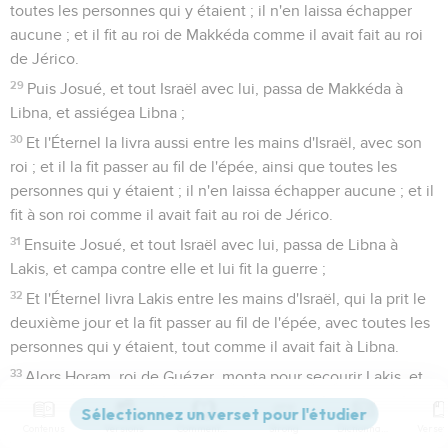
toutes les personnes qui y étaient ; il n'en laissa échapper
aucune ; et il fit au roi de Makkéda comme il avait fait au roi
de Jérico.
29
Puis Josué, et tout Israël avec lui, passa de Makkéda à
Libna, et assiégea Libna ;
30
Et l'Éternel la livra aussi entre les mains d'Israël, avec son
roi ; et il la fit passer au fil de l'épée, ainsi que toutes les
personnes qui y étaient ; il n'en laissa échapper aucune ; et il
fit à son roi comme il avait fait au roi de Jérico.
31
Ensuite Josué, et tout Israël avec lui, passa de Libna à
Lakis, et campa contre elle et lui fit la guerre ;
32
Et l'Éternel livra Lakis entre les mains d'Israël, qui la prit le
deuxième jour et la fit passer au fil de l'épée, avec toutes les
personnes qui y étaient, tout comme il avait fait à Libna.
33
Alors Horam, roi de Guézer, monta pour secourir Lakis, et
Josué le frappa, lui et son peuple, de manière à ne pas
laisser échapper un homme.
Contenus
Versions
Commentaires
Strong
Dictionnaire