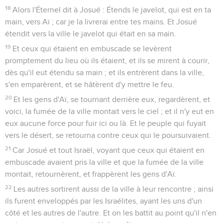
18
Alors l'Éternel dit à Josué : Étends le javelot, qui est en ta
main, vers Aï ; car je la livrerai entre tes mains. Et Josué
étendit vers la ville le javelot qui était en sa main.
19
Et ceux qui étaient en embuscade se levèrent
promptement du lieu où ils étaient, et ils se mirent à courir,
dès qu'il eut étendu sa main ; et ils entrèrent dans la ville,
s'en emparèrent, et se hâtèrent d'y mettre le feu.
20
Et les gens d'Aï, se tournant derrière eux, regardèrent, et
voici, la fumée de la ville montait vers le ciel ; et il n'y eut en
eux aucune force pour fuir ici ou là. Et le peuple qui fuyait
vers le désert, se retourna contre ceux qui le poursuivaient.
21
Car Josué et tout Israël, voyant que ceux qui étaient en
embuscade avaient pris la ville et que la fumée de la ville
montait, retournèrent, et frappèrent les gens d'Aï.
22
Les autres sortirent aussi de la ville à leur rencontre ; ainsi
ils furent enveloppés par les Israélites, ayant les uns d'un
côté et les autres de l'autre. Et on les battit au point qu'il n'en