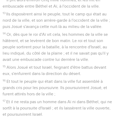
embuscade entre Béthel et Aï, à l'occident de la ville.
13
Ils disposèrent ainsi le peuple, tout le camp qui était au
nord de la ville, et son arrière-garde à l'occident de la ville ;
puis Josué s'avança cette nuit-là au milieu de la vallée.
14
Or, dès que le roi d'Aï vit cela, les hommes de la ville se
hâtèrent, et se levèrent de bon matin. Le roi et tout son
peuple sortirent pour la bataille, à la rencontre d'Israël, au
lieu indiqué, du côté de la plaine ; et il ne savait pas qu'il y
avait une embuscade contre lui derrière la ville.
15
Alors Josué et tout Israël, feignant d'être battus devant
eux, s'enfuirent dans la direction du désert.
16
Et tout le peuple qui était dans la ville fut assemblé à
grands cris pour les poursuivre. Ils poursuivirent Josué, et
furent attirés hors de la ville ;
17
Et il ne resta pas un homme dans Aï ni dans Béthel, qui ne
sortît à la poursuite d'Israël ; et ils laissèrent la ville ouverte,
et poursuivirent Israël.