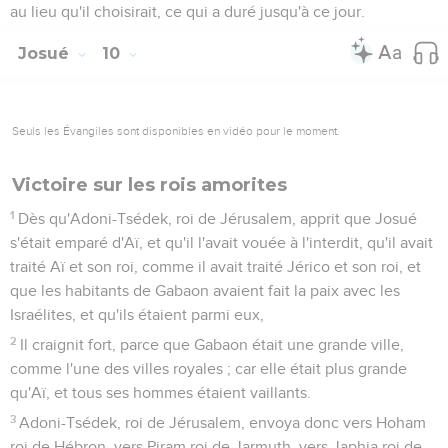
au lieu qu'il choisirait, ce qui a duré jusqu'à ce jour.
Josué
10
Seuls les Évangiles sont disponibles en vidéo pour le moment.
Victoire sur les rois amorites
1
Dès qu'Adoni-Tsédek, roi de Jérusalem, apprit que Josué
s'était emparé d'Aï, et qu'il l'avait vouée à l'interdit, qu'il avait
traité Aï et son roi, comme il avait traité Jérico et son roi, et
que les habitants de Gabaon avaient fait la paix avec les
Israélites, et qu'ils étaient parmi eux,
2
Il craignit fort, parce que Gabaon était une grande ville,
comme l'une des villes royales ; car elle était plus grande
qu'Aï, et tous ses hommes étaient vaillants.
3
Adoni-Tsédek, roi de Jérusalem, envoya donc vers Hoham
roi de Hébron, vers Piram roi de Jarmuth, vers Japhia roi de