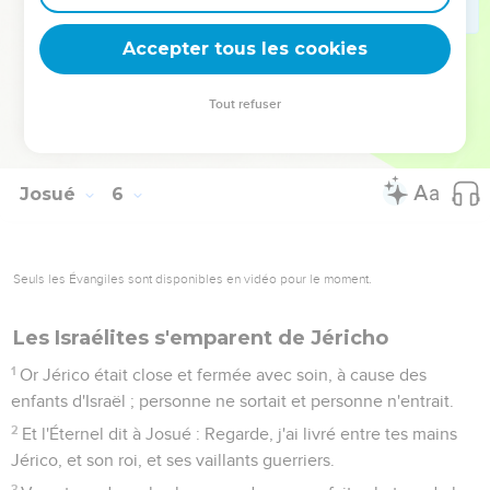
l'Éternel ; j'arrive maintenant. Et Josué tomba la face contre
terre, se prosterna, et lui dit : Qu'est-ce que mon Seigneur dit
Accepter tous les cookies
à son serviteur ?
15
Et le chef de l'armée de l'Éternel dit à Josué : Ote tes
Tout refuser
souliers de tes pieds ; car le lieu où tu te tiens est saint. Et
Josué fit ainsi.
Josué
6
Seuls les Évangiles sont disponibles en vidéo pour le moment.
Les Israélites s'emparent de Jéricho
1
Or Jérico était close et fermée avec soin, à cause des
enfants d'Israël ; personne ne sortait et personne n'entrait.
2
Et l'Éternel dit à Josué : Regarde, j'ai livré entre tes mains
Jérico, et son roi, et ses vaillants guerriers.
3