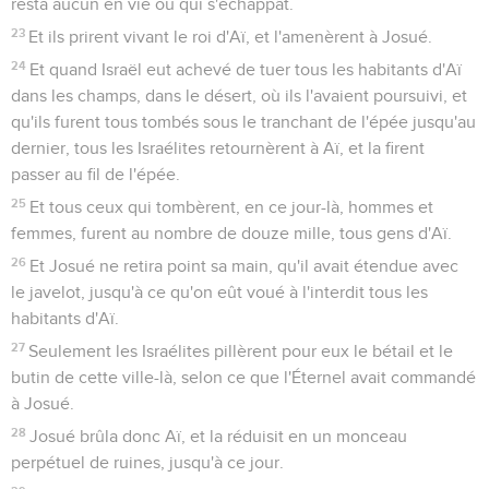
resta aucun en vie ou qui s'échappât.
23
Et ils prirent vivant le roi d'Aï, et l'amenèrent à Josué.
24
Et quand Israël eut achevé de tuer tous les habitants d'Aï
dans les champs, dans le désert, où ils l'avaient poursuivi, et
qu'ils furent tous tombés sous le tranchant de l'épée jusqu'au
dernier, tous les Israélites retournèrent à Aï, et la firent
passer au fil de l'épée.
25
Et tous ceux qui tombèrent, en ce jour-là, hommes et
femmes, furent au nombre de douze mille, tous gens d'Aï.
26
Et Josué ne retira point sa main, qu'il avait étendue avec
le javelot, jusqu'à ce qu'on eût voué à l'interdit tous les
habitants d'Aï.
27
Seulement les Israélites pillèrent pour eux le bétail et le
butin de cette ville-là, selon ce que l'Éternel avait commandé
à Josué.
28
Josué brûla donc Aï, et la réduisit en un monceau
perpétuel de ruines, jusqu'à ce jour.