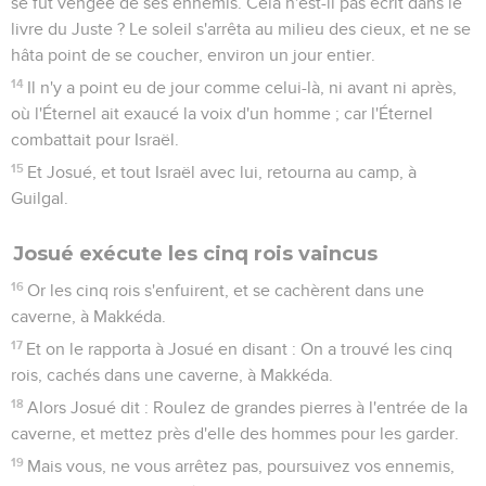
se fût vengée de ses ennemis. Cela n'est-il pas écrit dans le
livre du Juste ? Le soleil s'arrêta au milieu des cieux, et ne se
hâta point de se coucher, environ un jour entier.
14
Il n'y a point eu de jour comme celui-là, ni avant ni après,
où l'Éternel ait exaucé la voix d'un homme ; car l'Éternel
combattait pour Israël.
15
Et Josué, et tout Israël avec lui, retourna au camp, à
Guilgal.
Josué exécute les cinq rois vaincus
16
Or les cinq rois s'enfuirent, et se cachèrent dans une
caverne, à Makkéda.
17
Et on le rapporta à Josué en disant : On a trouvé les cinq
rois, cachés dans une caverne, à Makkéda.
18
Alors Josué dit : Roulez de grandes pierres à l'entrée de la
caverne, et mettez près d'elle des hommes pour les garder.
19
Mais vous, ne vous arrêtez pas, poursuivez vos ennemis,