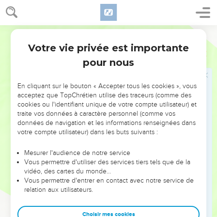
Première Pâque en Canaan
10
Et les enfants d'Israël campèrent à Guilgal, et ils
Ostervald
célébrèrent la Pâque le quatorzième jour du mois, sur le soir,
dans les campagnes de Jérico.
Votre vie privée est importante
Josué
5
11
Et ils mangèrent du blé du pays, le lendemain de la Pâque,
pour nous
des pains sans levain et du grain rôti en ce même jour.
12
Et la manne cessa le lendemain, quand ils mangèrent du
En cliquant sur le bouton « Accepter tous les cookies », vous
acceptez que TopChrétien utilise des traceurs (comme des
blé du pays ; et les enfants d'Israël n'eurent plus de manne,
cookies ou l'identifiant unique de votre compte utilisateur) et
mais ils mangèrent, cette année-là, des produits de la terre
traite vos données à caractère personnel (comme vos
de Canaan.
données de navigation et les informations renseignées dans
votre compte utilisateur) dans les buts suivants :
Le chef de l'armée du Seigneur
Mesurer l'audience de notre service
13
Or, il arriva, comme Josué était près de Jérico, qu'il leva
Vous permettre d'utiliser des services tiers tels que de la
vidéo, des cartes du monde…
les yeux et regarda, et voici, un homme se tenait debout, vis-
Vous permettre d'entrer en contact avec notre service de
à-vis de lui, son épée nue à la main. Et Josué alla vers lui, et
relation aux utilisateurs.
lui dit : Es-tu des nôtres, ou de nos ennemis ?
14
Et il répondit : Non, mais je suis le chef de l'armée de
Choisir mes cookies