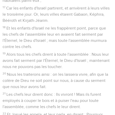
habitaient parmi eux ;
17
Car les enfants d'Israël partirent, et arrivèrent à leurs villes
le troisième jour. Or, leurs villes étaient Gabaon, Képhira,
Bééroth et Kirjath-Jéarim.
18
Et les enfants d'Israël ne les frappèrent point, parce que
les chefs de l'assemblée leur en avaient fait serment par
l'Éternel, le Dieu d'Israël ; mais toute l'assemblée murmura
contre les chefs.
19
Alors tous les chefs dirent à toute l'assemblée : Nous leur
avons fait serment par l'Éternel, le Dieu d'Israël ; maintenant
nous ne pouvons pas les toucher.
20
Nous les traiterons ainsi : on les laissera vivre, afin que la
colère de Dieu ne soit point sur nous, à cause du serment
que nous leur avons fait.
21
Les chefs leur dirent donc : Ils vivront ! Mais ils furent
employés à couper le bois et à puiser l'eau pour toute
l'assemblée, comme les chefs le leur dirent.
22
Et Josué les appela, et leur parla, en disant : Pourquoi