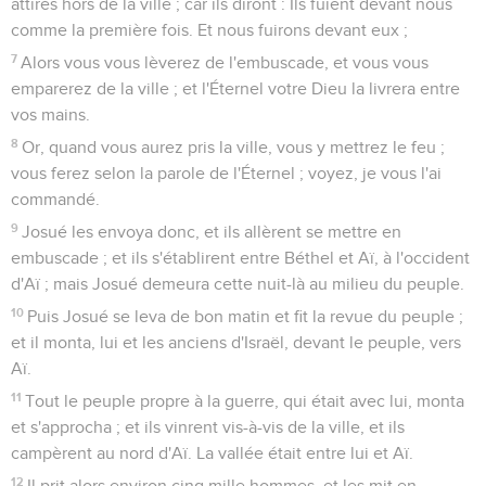
attirés hors de la ville ; car ils diront : Ils fuient devant nous
comme la première fois. Et nous fuirons devant eux ;
7
Alors vous vous lèverez de l'embuscade, et vous vous
emparerez de la ville ; et l'Éternel votre Dieu la livrera entre
vos mains.
8
Or, quand vous aurez pris la ville, vous y mettrez le feu ;
vous ferez selon la parole de l'Éternel ; voyez, je vous l'ai
commandé.
9
Josué les envoya donc, et ils allèrent se mettre en
embuscade ; et ils s'établirent entre Béthel et Aï, à l'occident
d'Aï ; mais Josué demeura cette nuit-là au milieu du peuple.
10
Puis Josué se leva de bon matin et fit la revue du peuple ;
et il monta, lui et les anciens d'Israël, devant le peuple, vers
Aï.
11
Tout le peuple propre à la guerre, qui était avec lui, monta
et s'approcha ; et ils vinrent vis-à-vis de la ville, et ils
campèrent au nord d'Aï. La vallée était entre lui et Aï.
12
Il prit alors environ cinq mille hommes, et les mit en