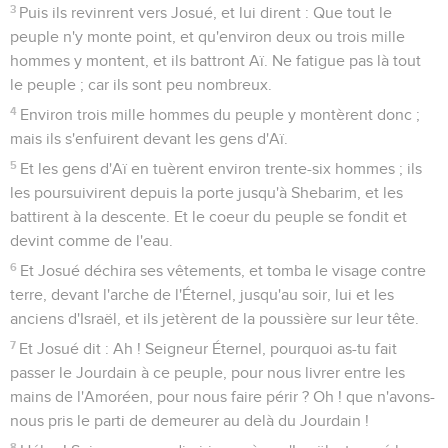
3
Puis ils revinrent vers Josué, et lui dirent : Que tout le
peuple n'y monte point, et qu'environ deux ou trois mille
hommes y montent, et ils battront Aï. Ne fatigue pas là tout
le peuple ; car ils sont peu nombreux.
4
Environ trois mille hommes du peuple y montèrent donc ;
mais ils s'enfuirent devant les gens d'Aï.
5
Et les gens d'Aï en tuèrent environ trente-six hommes ; ils
les poursuivirent depuis la porte jusqu'à Shebarim, et les
battirent à la descente. Et le coeur du peuple se fondit et
devint comme de l'eau.
6
Et Josué déchira ses vêtements, et tomba le visage contre
terre, devant l'arche de l'Éternel, jusqu'au soir, lui et les
anciens d'Israël, et ils jetèrent de la poussière sur leur tête.
7
Et Josué dit : Ah ! Seigneur Éternel, pourquoi as-tu fait
passer le Jourdain à ce peuple, pour nous livrer entre les
mains de l'Amoréen, pour nous faire périr ? Oh ! que n'avons-
nous pris le parti de demeurer au delà du Jourdain !
8