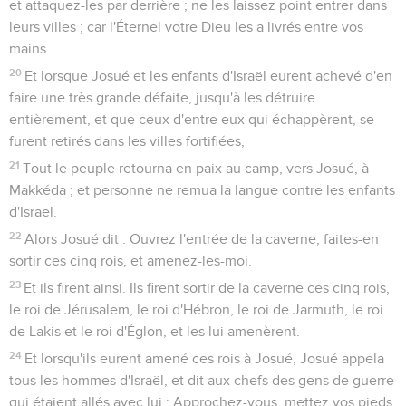
et attaquez-les par derrière ; ne les laissez point entrer dans
leurs villes ; car l'Éternel votre Dieu les a livrés entre vos
mains.
20
Et lorsque Josué et les enfants d'Israël eurent achevé d'en
faire une très grande défaite, jusqu'à les détruire
entièrement, et que ceux d'entre eux qui échappèrent, se
furent retirés dans les villes fortifiées,
21
Tout le peuple retourna en paix au camp, vers Josué, à
Makkéda ; et personne ne remua la langue contre les enfants
d'Israël.
22
Alors Josué dit : Ouvrez l'entrée de la caverne, faites-en
sortir ces cinq rois, et amenez-les-moi.
23
Et ils firent ainsi. Ils firent sortir de la caverne ces cinq rois,
le roi de Jérusalem, le roi d'Hébron, le roi de Jarmuth, le roi
de Lakis et le roi d'Églon, et les lui amenèrent.
24
Et lorsqu'ils eurent amené ces rois à Josué, Josué appela
tous les hommes d'Israël, et dit aux chefs des gens de guerre
qui étaient allés avec lui : Approchez-vous, mettez vos pieds