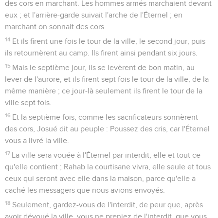
des cors en marchant. Les hommes armés marchaient devant
eux ; et l'arrière-garde suivait l'arche de l'Éternel ; en
marchant on sonnait des cors.
14
Et ils firent une fois le tour de la ville, le second jour, puis
ils retournèrent au camp. Ils firent ainsi pendant six jours.
15
Mais le septième jour, ils se levèrent de bon matin, au
lever de l'aurore, et ils firent sept fois le tour de la ville, de la
même manière ; ce jour-là seulement ils firent le tour de la
ville sept fois.
16
Et la septième fois, comme les sacrificateurs sonnèrent
des cors, Josué dit au peuple : Poussez des cris, car l'Éternel
vous a livré la ville.
17
La ville sera vouée à l'Éternel par interdit, elle et tout ce
qu'elle contient ; Rahab la courtisane vivra, elle seule et tous
ceux qui seront avec elle dans la maison, parce qu'elle a
caché les messagers que nous avions envoyés.
18
Seulement, gardez-vous de l'interdit, de peur que, après
avoir dévoué la ville, vous ne preniez de l'interdit, que vous