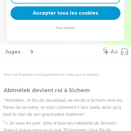
se prostituer aux Baals, et ils prirent pour dieu Baal-Berith.
34
Les Israélites ne se souvinrent pas de l'Eternel, leur Dieu,
Accepter tous les cookies
qui les avait délivrés de tous les ennemis qui les entouraient.
35
Ils ne manifestèrent pas non plus d'attachement à la
Tout refuser
famille de Jerubbaal, c’est-à-dire Gédéon, après tout le bien
qu'il avait fait à Israël.
Juges
9
Seuls les Évangiles sont disponibles en vidéo pour le moment.
Abimélek devient roi à Sichem
1
Abimélec, le fils de Jerubbaal, se rendit à Sichem vers les
frères de sa mère, et voici comment il leur parla, ainsi qu'à
tout le clan de son grand-père maternel :
2
« Je vous en prie, dites à tous les habitants de Sichem :
‘Vaut-il mieux pour vous que 70 hommes, tous fils de