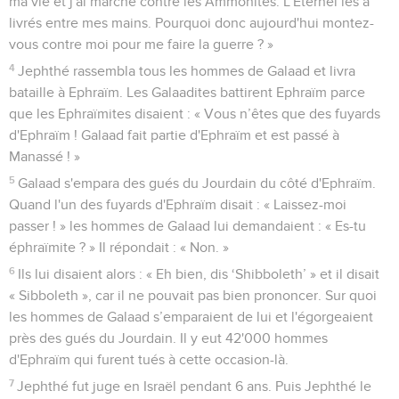
ma vie et j'ai marché contre les Ammonites. L'Eternel les a
livrés entre mes mains. Pourquoi donc aujourd'hui montez-
vous contre moi pour me faire la guerre ? »
4
Jephthé rassembla tous les hommes de Galaad et livra
bataille à Ephraïm. Les Galaadites battirent Ephraïm parce
que les Ephraïmites disaient : « Vous n’êtes que des fuyards
d'Ephraïm ! Galaad fait partie d'Ephraïm et est passé à
Manassé ! »
5
Galaad s'empara des gués du Jourdain du côté d'Ephraïm.
Quand l'un des fuyards d'Ephraïm disait : « Laissez-moi
passer ! » les hommes de Galaad lui demandaient : « Es-tu
éphraïmite ? » Il répondait : « Non. »
6
Ils lui disaient alors : « Eh bien, dis ‘Shibboleth’ » et il disait
« Sibboleth », car il ne pouvait pas bien prononcer. Sur quoi
les hommes de Galaad s’emparaient de lui et l'égorgeaient
près des gués du Jourdain. Il y eut 42'000 hommes
d'Ephraïm qui furent tués à cette occasion-là.
7
Jephthé fut juge en Israël pendant 6 ans. Puis Jephthé le