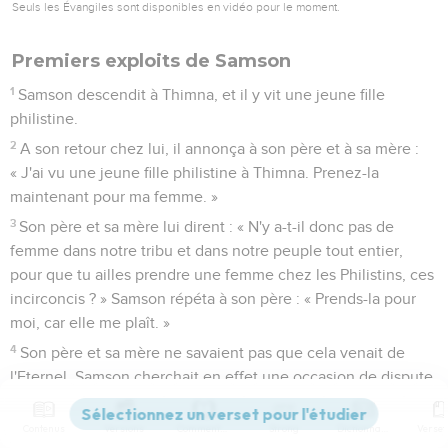
Seuls les Évangiles sont disponibles en vidéo pour le moment.
Premiers exploits de Samson
1
Samson descendit à Thimna, et il y vit une jeune fille
philistine.
2
A son retour chez lui, il annonça à son père et à sa mère :
« J'ai vu une jeune fille philistine à Thimna. Prenez-la
maintenant pour ma femme. »
3
Son père et sa mère lui dirent : « N'y a-t-il donc pas de
femme dans notre tribu et dans notre peuple tout entier,
pour que tu ailles prendre une femme chez les Philistins, ces
incirconcis ? » Samson répéta à son père : « Prends-la pour
moi, car elle me plaît. »
4
Son père et sa mère ne savaient pas que cela venait de
l'Eternel. Samson cherchait en effet une occasion de dispute
avec les Philistins. A cette époque-là, les Philistins
dominaient sur Israël.
Contenus
Versions
Commentaires
Strong
Dictionnaire