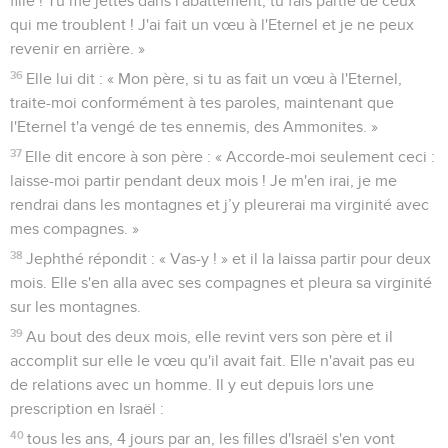
fille ! Tu me jettes dans l'abattement, tu fais partie de ceux
qui me troublent ! J'ai fait un vœu à l'Eternel et je ne peux
revenir en arrière. »
36
Elle lui dit : « Mon père, si tu as fait un vœu à l'Eternel,
traite-moi conformément à tes paroles, maintenant que
l'Eternel t'a vengé de tes ennemis, des Ammonites. »
37
Elle dit encore à son père : « Accorde-moi seulement ceci :
laisse-moi partir pendant deux mois ! Je m'en irai, je me
rendrai dans les montagnes et j’y pleurerai ma virginité avec
mes compagnes. »
38
Jephthé répondit : « Vas-y ! » et il la laissa partir pour deux
mois. Elle s'en alla avec ses compagnes et pleura sa virginité
sur les montagnes.
39
Au bout des deux mois, elle revint vers son père et il
accomplit sur elle le vœu qu'il avait fait. Elle n'avait pas eu
de relations avec un homme. Il y eut depuis lors une
prescription en Israël :
40
tous les ans, 4 jours par an, les filles d'Israël s'en vont