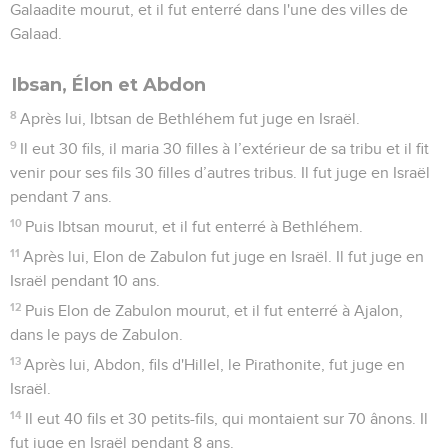
Galaadite mourut, et il fut enterré dans l'une des villes de
Galaad.
Ibsan, Élon et Abdon
8
Après lui, Ibtsan de Bethléhem fut juge en Israël.
9
Il eut 30 fils, il maria 30 filles à l’extérieur de sa tribu et il fit
venir pour ses fils 30 filles d’autres tribus. Il fut juge en Israël
pendant 7 ans.
10
Puis Ibtsan mourut, et il fut enterré à Bethléhem.
11
Après lui, Elon de Zabulon fut juge en Israël. Il fut juge en
Israël pendant 10 ans.
12
Puis Elon de Zabulon mourut, et il fut enterré à Ajalon,
dans le pays de Zabulon.
13
Après lui, Abdon, fils d'Hillel, le Pirathonite, fut juge en
Israël.
14
Il eut 40 fils et 30 petits-fils, qui montaient sur 70 ânons. Il
fut juge en Israël pendant 8 ans.