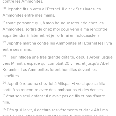
contre les Ammonites.
30
Jephthé fit un vœu à l'Eternel. Il dit : « Si tu livres les
Ammonites entre mes mains,
31
toute personne qui, à mon heureux retour de chez les
Ammonites, sortira de chez moi pour venir à ma rencontre
appartiendra à l'Eternel, et je l'offrirai en holocauste. »
32
Jephthé marcha contre les Ammonites et l'Eternel les livra
entre ses mains.
33
Il leur infligea une très grande défaite, depuis Aroër jusque
vers Minnith, espace qui comptait 20 villes, et jusqu'à Abel-
Keramim. Les Ammonites furent humiliés devant les
Israélites.
34
Jephthé retourna chez lui à Mitspa. Et voici que sa fille
sortit à sa rencontre avec des tambourins et des danses.
C'était son seul enfant : il n'avait pas de fils et pas d'autre
fille.
35
Dès qu'il la vit, il déchira ses vêtements et dit : « Ah ! ma