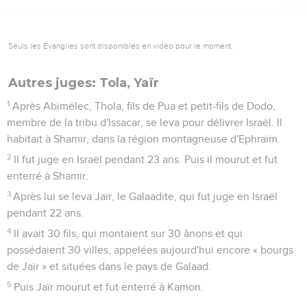
Seuls les Évangiles sont disponibles en vidéo pour le moment.
Autres juges: Tola, Yaïr
1
Après Abimélec, Thola, fils de Pua et petit-fils de Dodo,
membre de la tribu d'Issacar, se leva pour délivrer Israël. Il
habitait à Shamir, dans la région montagneuse d'Ephraïm.
2
Il fut juge en Israël pendant 23 ans. Puis il mourut et fut
enterré à Shamir.
3
Après lui se leva Jaïr, le Galaadite, qui fut juge en Israël
pendant 22 ans.
4
Il avait 30 fils, qui montaient sur 30 ânons et qui
possédaient 30 villes, appelées aujourd'hui encore « bourgs
de Jaïr » et situées dans le pays de Galaad.
5
Puis Jaïr mourut et fut enterré à Kamon.