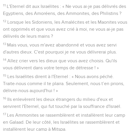
11
L'Eternel dit aux Israélites : « Ne vous ai-je pas délivrés des
Egyptiens, des Amoréens, des Ammonites, des Philistins ?
12
Lorsque les Sidoniens, les Amalécites et les Maonites vous
ont opprimés et que vous avez crié à moi, ne vous ai-je pas
délivrés de leurs mains ?
13
Mais vous, vous m'avez abandonné et vous avez servi
d'autres dieux. C'est pourquoi je ne vous délivrerai plus.
14
Allez crier vers les dieux que vous avez choisis. Qu'ils
vous délivrent dans votre temps de détresse ! »
15
Les Israélites dirent à l'Eternel : « Nous avons péché.
Traite-nous comme il te plaira. Seulement, nous t’en prions,
délivre-nous aujourd'hui ! »
16
Ils enlevèrent les dieux étrangers du milieu d'eux et
servirent l'Eternel, qui fut touché par la souffrance d'Israël.
17
Les Ammonites se rassemblèrent et installèrent leur camp
en Galaad. De leur côté, les Israélites se rassemblèrent et
installèrent leur camp à Mitspa.