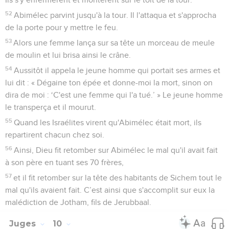
52
Abimélec parvint jusqu'à la tour. Il l'attaqua et s'approcha
de la porte pour y mettre le feu.
53
Alors une femme lança sur sa tête un morceau de meule
de moulin et lui brisa ainsi le crâne.
54
Aussitôt il appela le jeune homme qui portait ses armes et
lui dit : « Dégaine ton épée et donne-moi la mort, sinon on
dira de moi : ‘C'est une femme qui l'a tué.’ » Le jeune homme
le transperça et il mourut.
55
Quand les Israélites virent qu'Abimélec était mort, ils
repartirent chacun chez soi.
56
Ainsi, Dieu fit retomber sur Abimélec le mal qu'il avait fait
à son père en tuant ses 70 frères,
57
et il fit retomber sur la tête des habitants de Sichem tout le
mal qu'ils avaient fait. C’est ainsi que s'accomplit sur eux la
malédiction de Jotham, fils de Jerubbaal.
Juges
10