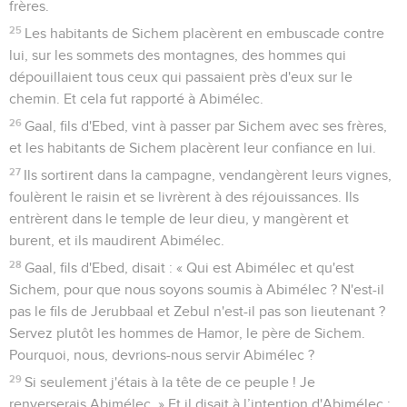
frères.
25
Les habitants de Sichem placèrent en embuscade contre
lui, sur les sommets des montagnes, des hommes qui
dépouillaient tous ceux qui passaient près d'eux sur le
chemin. Et cela fut rapporté à Abimélec.
26
Gaal, fils d'Ebed, vint à passer par Sichem avec ses frères,
et les habitants de Sichem placèrent leur confiance en lui.
27
Ils sortirent dans la campagne, vendangèrent leurs vignes,
foulèrent le raisin et se livrèrent à des réjouissances. Ils
entrèrent dans le temple de leur dieu, y mangèrent et
burent, et ils maudirent Abimélec.
28
Gaal, fils d'Ebed, disait : « Qui est Abimélec et qu'est
Sichem, pour que nous soyons soumis à Abimélec ? N'est-il
pas le fils de Jerubbaal et Zebul n'est-il pas son lieutenant ?
Servez plutôt les hommes de Hamor, le père de Sichem.
Pourquoi, nous, devrions-nous servir Abimélec ?
29
Si seulement j'étais à la tête de ce peuple ! Je
renverserais Abimélec. » Et il disait à l’intention d'Abimélec :