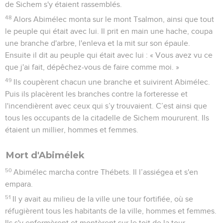
de Sichem s'y étaient rassemblés.
48
Alors Abimélec monta sur le mont Tsalmon, ainsi que tout
le peuple qui était avec lui. Il prit en main une hache, coupa
une branche d'arbre, l'enleva et la mit sur son épaule.
Ensuite il dit au peuple qui était avec lui : « Vous avez vu ce
que j'ai fait, dépêchez-vous de faire comme moi. »
49
Ils coupèrent chacun une branche et suivirent Abimélec.
Puis ils placèrent les branches contre la forteresse et
l'incendièrent avec ceux qui s’y trouvaient. C’est ainsi que
tous les occupants de la citadelle de Sichem moururent. Ils
étaient un millier, hommes et femmes.
Mort d'Abimélek
50
Abimélec marcha contre Thébets. Il l’assiégea et s'en
empara.
51
Il y avait au milieu de la ville une tour fortifiée, où se
réfugièrent tous les habitants de la ville, hommes et femmes.
Ils s'y enfermèrent et montèrent sur le toit de la tour.