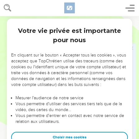
pourpre que portaient les rois de Madian, ni les colliers qui
étaient au cou de leurs chameaux.
27
Gédéon en fit un éphod qu’il plaça dans sa ville, à Ophra. Il
Segond 21
y devint l'objet des prostitutions de tout Israël et il fut un
Votre vie privée est importante
Juges
8
piège pour Gédéon et pour sa famille.
pour nous
28
Les Madianites furent humiliés devant les Israélites et ne
relevèrent plus la tête. Le pays fut en paix pendant 40 ans,
En cliquant sur le bouton « Accepter tous les cookies », vous
c’est-à-dire durant la vie de Gédéon.
acceptez que TopChrétien utilise des traceurs (comme des
29
Jerubbaal, fils de Joas, retourna habiter dans sa maison.
cookies ou l'identifiant unique de votre compte utilisateur) et
traite vos données à caractère personnel (comme vos
30
Gédéon eut 70 fils, tous issus de lui, car il eut plusieurs
données de navigation et les informations renseignées dans
femmes.
votre compte utilisateur) dans les buts suivants :
31
Sa concubine, qui résidait à Sichem, lui donna aussi un fils,
Mesurer l'audience de notre service
qu’on appela Abimélec.
Vous permettre d'utiliser des services tiers tels que de la
32
Gédéon, fils de Joas, mourut après une heureuse
vidéo, des cartes du monde…
Vous permettre d'entrer en contact avec notre service de
vieillesse. Il fut enterré dans le tombeau de son père Joas, à
relation aux utilisateurs.
Ophra, village de la famille d'Abiézer.
33
Après la mort de Gédéon, les Israélites recommencèrent à
Choisir mes cookies