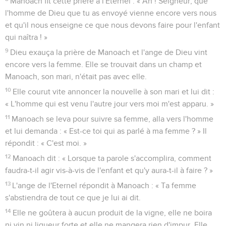
Manoach fit cette prière à l'Eternel : « Ah ! Seigneur, que
l'homme de Dieu que tu as envoyé vienne encore vers nous
et qu'il nous enseigne ce que nous devons faire pour l'enfant
qui naîtra ! »
9
Dieu exauça la prière de Manoach et l'ange de Dieu vint
encore vers la femme. Elle se trouvait dans un champ et
Manoach, son mari, n'était pas avec elle.
10
Elle courut vite annoncer la nouvelle à son mari et lui dit :
« L'homme qui est venu l'autre jour vers moi m'est apparu. »
11
Manoach se leva pour suivre sa femme, alla vers l'homme
et lui demanda : « Est-ce toi qui as parlé à ma femme ? » Il
répondit : « C'est moi. »
12
Manoach dit : « Lorsque ta parole s'accomplira, comment
faudra-t-il agir vis-à-vis de l'enfant et qu'y aura-t-il à faire ? »
13
L'ange de l'Eternel répondit à Manoach : « Ta femme
s'abstiendra de tout ce que je lui ai dit.
14
Elle ne goûtera à aucun produit de la vigne, elle ne boira
ni vin ni liqueur forte et elle ne mangera rien d'impur. Elle