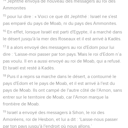
Jephthé envoya de nouveau des messagers au roi des
Ammonites
15
pour lui dire : « Voici ce que dit Jephthé : Israël ne s'est
pas emparé du pays de Moab, ni du pays des Ammonites.
16
En effet, lorsque Israël est parti d'Egypte, il a marché dans
le désert jusqu'à la mer des Roseaux et il est arrivé à Kadès.
17
Il a alors envoyé des messagers au roi d'Edom pour lui
dire : ‘Laisse-moi passer par ton pays.’Mais le roi d'Edom n’a
pas voulu. Il en a aussi envoyé au roi de Moab, qui a refusé.
Et Israël est resté à Kadès.
18
Puis il a repris sa marche dans le désert, a contourné le
pays d'Edom et le pays de Moab, et il est arrivé à l'est du
pays de Moab. Ils ont campé de l'autre côté de l'Arnon, sans
entrer sur le territoire de Moab, car l'Arnon marque la
frontière de Moab.
19
Israël a envoyé des messagers à Sihon, le roi des
Amoréens, roi de Hesbon, et lui a dit : ‘Laisse-nous passer
par ton pays jusqu'à l'endroit où nous allons.’