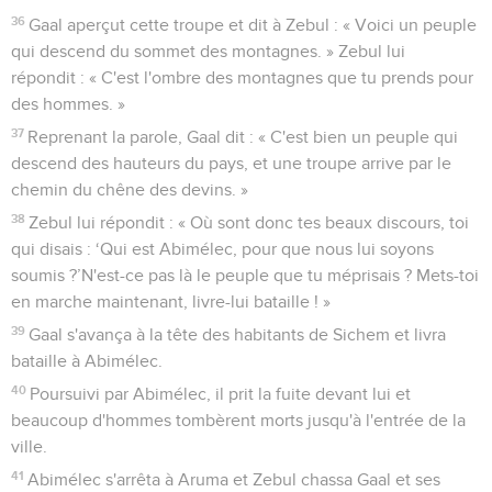
36
Gaal aperçut cette troupe et dit à Zebul : « Voici un peuple
qui descend du sommet des montagnes. » Zebul lui
répondit : « C'est l'ombre des montagnes que tu prends pour
des hommes. »
37
Reprenant la parole, Gaal dit : « C'est bien un peuple qui
descend des hauteurs du pays, et une troupe arrive par le
chemin du chêne des devins. »
38
Zebul lui répondit : « Où sont donc tes beaux discours, toi
qui disais : ‘Qui est Abimélec, pour que nous lui soyons
soumis ?’N'est-ce pas là le peuple que tu méprisais ? Mets-toi
en marche maintenant, livre-lui bataille ! »
39
Gaal s'avança à la tête des habitants de Sichem et livra
bataille à Abimélec.
40
Poursuivi par Abimélec, il prit la fuite devant lui et
beaucoup d'hommes tombèrent morts jusqu'à l'entrée de la
ville.
41
Abimélec s'arrêta à Aruma et Zebul chassa Gaal et ses