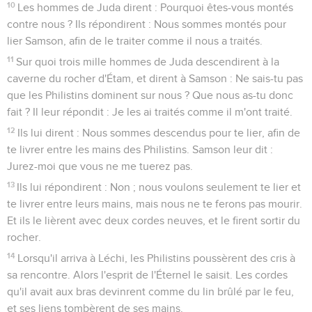
10
Les hommes de Juda dirent : Pourquoi êtes-vous montés
contre nous ? Ils répondirent : Nous sommes montés pour
lier Samson, afin de le traiter comme il nous a traités.
11
Sur quoi trois mille hommes de Juda descendirent à la
caverne du rocher d'Étam, et dirent à Samson : Ne sais-tu pas
que les Philistins dominent sur nous ? Que nous as-tu donc
fait ? Il leur répondit : Je les ai traités comme il m'ont traité.
12
Ils lui dirent : Nous sommes descendus pour te lier, afin de
te livrer entre les mains des Philistins. Samson leur dit :
Jurez-moi que vous ne me tuerez pas.
13
Ils lui répondirent : Non ; nous voulons seulement te lier et
te livrer entre leurs mains, mais nous ne te ferons pas mourir.
Et ils le lièrent avec deux cordes neuves, et le firent sortir du
rocher.
14
Lorsqu'il arriva à Léchi, les Philistins poussèrent des cris à
sa rencontre. Alors l'esprit de l'Éternel le saisit. Les cordes
qu'il avait aux bras devinrent comme du lin brûlé par le feu,
et ses liens tombèrent de ses mains.