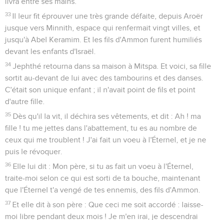
livra entre ses mains.
33
Il leur fit éprouver une très grande défaite, depuis Aroër
jusque vers Minnith, espace qui renfermait vingt villes, et
jusqu'à Abel Keramim. Et les fils d'Ammon furent humiliés
devant les enfants d'Israël.
34
Jephthé retourna dans sa maison à Mitspa. Et voici, sa fille
sortit au-devant de lui avec des tambourins et des danses.
C'était son unique enfant ; il n'avait point de fils et point
d'autre fille.
35
Dès qu'il la vit, il déchira ses vêtements, et dit : Ah ! ma
fille ! tu me jettes dans l'abattement, tu es au nombre de
ceux qui me troublent ! J'ai fait un voeu à l'Éternel, et je ne
puis le révoquer.
36
Elle lui dit : Mon père, si tu as fait un voeu à l'Éternel,
traite-moi selon ce qui est sorti de ta bouche, maintenant
que l'Éternel t'a vengé de tes ennemis, des fils d'Ammon.
37
Et elle dit à son père : Que ceci me soit accordé : laisse-
moi libre pendant deux mois ! Je m'en irai, je descendrai