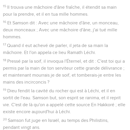
15
Il trouva une mâchoire d'âne fraîche, il étendit sa main
pour la prendre, et il en tua mille hommes.
16
Et Samson dit : Avec une mâchoire d'âne, un monceau,
deux monceaux ; Avec une mâchoire d'âne, j'ai tué mille
hommes.
17
Quand il eut achevé de parler, il jeta de sa main la
mâchoire. Et l'on appela ce lieu Ramath Léchi.
18
Pressé par la soif, il invoqua l'Éternel, et dit : C'est toi qui a
permis par la main de ton serviteur cette grande délivrance ;
et maintenant mourrais je de soif, et tomberais-je entre les
mains des incirconcis ?
19
Dieu fendit la cavité du rocher qui est à Léchi, et il en
sortit de l'eau. Samson but, son esprit se ranima, et il reprit
vie. C'est de là qu'on a appelé cette source En Hakkoré ; elle
existe encore aujourd'hui à Léchi.
20
Samson fut juge en Israël, au temps des Philistins,
pendant vingt ans.