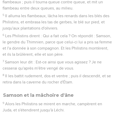
flambeaux ; puis il tourna queue contre queue, et mit un
flambeau entre deux queues, au milieu.
5
Il alluma les flambeaux, lâcha les renards dans les blés des
Philistins, et embrasa les tas de gerbes, le blé sur pied, et
jusqu'aux plantations d'oliviers.
6
Les Philistins dirent : Qui a fait cela ? On répondit : Samson,
le gendre du Thimnien, parce que celui-ci lui a pris sa femme
et l'a donnée à son compagnon. Et les Philistins montèrent,
et ils la brûlèrent, elle et son père.
7
Samson leur dit : Est-ce ainsi que vous agissez ? Je ne
cesserai qu'après m'être vengé de vous.
8
Il les battit rudement, dos et ventre ; puis il descendit, et se
retira dans la caverne du rocher d'Étam.
Samson et la mâchoire d'âne
9
Alors les Philistins se mirent en marche, campèrent en
Juda, et s'étendirent jusqu'à Léchi.