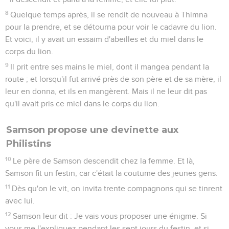
8
Quelque temps après, il se rendit de nouveau à Thimna
pour la prendre, et se détourna pour voir le cadavre du lion.
Et voici, il y avait un essaim d'abeilles et du miel dans le
corps du lion.
9
Il prit entre ses mains le miel, dont il mangea pendant la
route ; et lorsqu'il fut arrivé près de son père et de sa mère, il
leur en donna, et ils en mangèrent. Mais il ne leur dit pas
qu'il avait pris ce miel dans le corps du lion.
Samson propose une devinette aux
Philistins
10
Le père de Samson descendit chez la femme. Et là,
Samson fit un festin, car c'était la coutume des jeunes gens.
11
Dès qu'on le vit, on invita trente compagnons qui se tinrent
avec lui.
12
Samson leur dit : Je vais vous proposer une énigme. Si
vous me l'expliquez pendant les sept jours du festin, et si