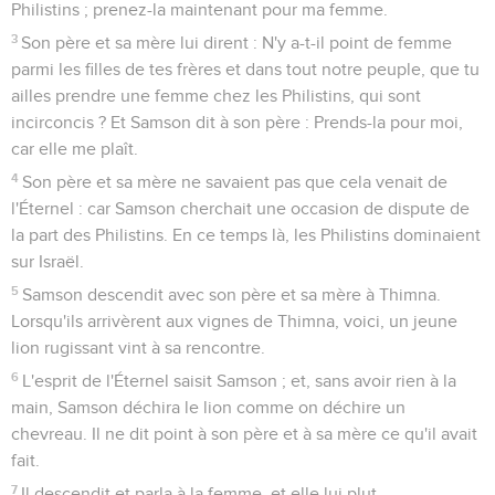
Philistins ; prenez-la maintenant pour ma femme.
3
Son père et sa mère lui dirent : N'y a-t-il point de femme
parmi les filles de tes frères et dans tout notre peuple, que tu
ailles prendre une femme chez les Philistins, qui sont
incirconcis ? Et Samson dit à son père : Prends-la pour moi,
car elle me plaît.
4
Son père et sa mère ne savaient pas que cela venait de
l'Éternel : car Samson cherchait une occasion de dispute de
la part des Philistins. En ce temps là, les Philistins dominaient
sur Israël.
5
Samson descendit avec son père et sa mère à Thimna.
Lorsqu'ils arrivèrent aux vignes de Thimna, voici, un jeune
lion rugissant vint à sa rencontre.
6
L'esprit de l'Éternel saisit Samson ; et, sans avoir rien à la
main, Samson déchira le lion comme on déchire un
chevreau. Il ne dit point à son père et à sa mère ce qu'il avait
fait.
7
Il descendit et parla à la femme, et elle lui plut.