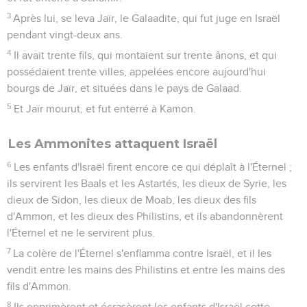
3
Après lui, se leva Jaïr, le Galaadite, qui fut juge en Israël
pendant vingt-deux ans.
4
Il avait trente fils, qui montaient sur trente ânons, et qui
possédaient trente villes, appelées encore aujourd'hui
bourgs de Jaïr, et situées dans le pays de Galaad.
5
Et Jaïr mourut, et fut enterré à Kamon.
Les Ammonites attaquent Israël
6
Les enfants d'Israël firent encore ce qui déplaît à l'Éternel ;
ils servirent les Baals et les Astartés, les dieux de Syrie, les
dieux de Sidon, les dieux de Moab, les dieux des fils
d'Ammon, et les dieux des Philistins, et ils abandonnèrent
l'Éternel et ne le servirent plus.
7
La colère de l'Éternel s'enflamma contre Israël, et il les
vendit entre les mains des Philistins et entre les mains des
fils d'Ammon.
8
Ils opprimèrent et écrasèrent les enfants d'Israël cette