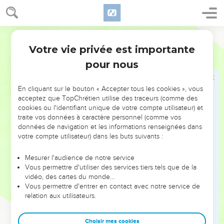
Mort d'Abimélek
50
Abimélec marcha contre Thébets. Il assiégea Thébets, et
Segond 1910
s'en empara.
Votre vie privée est importante
Juges
9
51
Il y avait au milieu de la ville une forte tour, où se
pour nous
réfugièrent tous les habitants de la ville, hommes et
femmes ; ils fermèrent sur eux, et montèrent sur le toit de la
En cliquant sur le bouton « Accepter tous les cookies », vous
tour.
acceptez que TopChrétien utilise des traceurs (comme des
52
cookies ou l'identifiant unique de votre compte utilisateur) et
Abimélec parvint jusqu'à la tour ; il l'attaqua, et s'approcha
traite vos données à caractère personnel (comme vos
de la porte pour y mettre le feu.
données de navigation et les informations renseignées dans
53
Alors une femme lança sur la tête d'Abimélec un morceau
votre compte utilisateur) dans les buts suivants :
de meule de moulin, et lui brisa le crâne.
Mesurer l'audience de notre service
54
Aussitôt il appela le jeune homme qui portait ses armes, et
Vous permettre d'utiliser des services tiers tels que de la
lui dit : Tire ton épée, et donne-moi la mort, de peur qu'on ne
vidéo, des cartes du monde…
Vous permettre d'entrer en contact avec notre service de
dise de moi : C'est une femme qui l'a tué. Le jeune homme
relation aux utilisateurs.
le perça, et il mourut.
55
Quand les hommes d'Israël virent qu'Abimélec était mort,
Choisir mes cookies