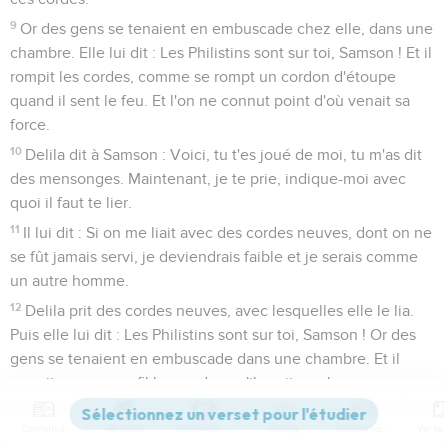
9
Or des gens se tenaient en embuscade chez elle, dans une
chambre. Elle lui dit : Les Philistins sont sur toi, Samson ! Et il
rompit les cordes, comme se rompt un cordon d'étoupe
quand il sent le feu. Et l'on ne connut point d'où venait sa
force.
10
Delila dit à Samson : Voici, tu t'es joué de moi, tu m'as dit
des mensonges. Maintenant, je te prie, indique-moi avec
quoi il faut te lier.
11
Il lui dit : Si on me liait avec des cordes neuves, dont on ne
se fût jamais servi, je deviendrais faible et je serais comme
un autre homme.
12
Delila prit des cordes neuves, avec lesquelles elle le lia.
Puis elle lui dit : Les Philistins sont sur toi, Samson ! Or des
gens se tenaient en embuscade dans une chambre. Et il
rompit comme un fil les cordes qu'il avait aux bras.
13
Delila dit à Samson : Jusqu'à présent tu t'es joué de moi, tu
Contenus
Versions
Commentaires
Strong
Dictionnaire
m'as dit des mensonges. Déclare-moi avec quoi il faut te lier.