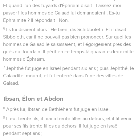
Et quand l'un des fuyards d'Éphraïm disait : Laissez-moi
passer ! les hommes de Galaad lui demandaient : Es-tu
Éphraïmite ? Il répondait : Non.
6
Ils lui disaient alors : Hé bien, dis Schibboleth. Et il disait
Sibboleth, car il ne pouvait pas bien prononcer. Sur quoi les
hommes de Galaad le saisissaient, et l'égorgeaient près des
gués du Jourdain. Il périt en ce temps-là quarante-deux mille
hommes d'Éphraïm.
7
Jephthé fut juge en Israël pendant six ans ; puis Jephthé, le
Galaadite, mourut, et fut enterré dans l'une des villes de
Galaad.
Ibsan, Élon et Abdon
8
Après lui, Ibtsan de Bethléhem fut juge en Israël.
9
Il eut trente fils, il maria trente filles au dehors, et il fit venir
pour ses fils trente filles du dehors. Il fut juge en Israël
pendant sept ans ;