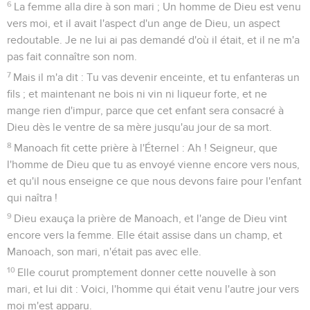
6
La femme alla dire à son mari ; Un homme de Dieu est venu
vers moi, et il avait l'aspect d'un ange de Dieu, un aspect
redoutable. Je ne lui ai pas demandé d'où il était, et il ne m'a
pas fait connaître son nom.
7
Mais il m'a dit : Tu vas devenir enceinte, et tu enfanteras un
fils ; et maintenant ne bois ni vin ni liqueur forte, et ne
mange rien d'impur, parce que cet enfant sera consacré à
Dieu dès le ventre de sa mère jusqu'au jour de sa mort.
8
Manoach fit cette prière à l'Éternel : Ah ! Seigneur, que
l'homme de Dieu que tu as envoyé vienne encore vers nous,
et qu'il nous enseigne ce que nous devons faire pour l'enfant
qui naîtra !
9
Dieu exauça la prière de Manoach, et l'ange de Dieu vint
encore vers la femme. Elle était assise dans un champ, et
Manoach, son mari, n'était pas avec elle.
10
Elle courut promptement donner cette nouvelle à son
mari, et lui dit : Voici, l'homme qui était venu l'autre jour vers
moi m'est apparu.