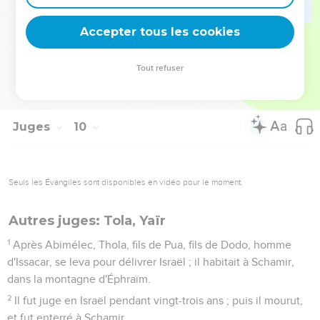
ils s'en allèrent chacun chez soi.
56
Ainsi Dieu fit retomber sur Abimélec le mal qu'il avait fait à
Accepter tous les cookies
son père, en tuant ses soixante-dix frères,
57
et Dieu fit retomber sur la tête des gens de Sichem tout le
Tout refuser
mal qu'ils avaient fait. Ainsi s'accomplit sur eux la
malédiction de Jotham, fils de Jerubbaal.
Juges
10
Seuls les Évangiles sont disponibles en vidéo pour le moment.
Autres juges: Tola, Yaïr
1
Après Abimélec, Thola, fils de Pua, fils de Dodo, homme
d'Issacar, se leva pour délivrer Israël ; il habitait à Schamir,
dans la montagne d'Éphraïm.
2
Il fut juge en Israël pendant vingt-trois ans ; puis il mourut,
et fut enterré à Schamir.