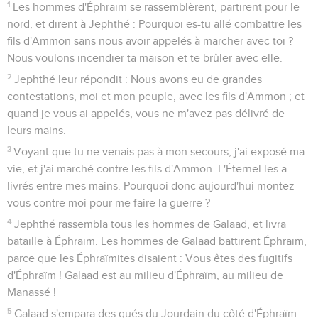
1
Les hommes d'Éphraïm se rassemblèrent, partirent pour le
nord, et dirent à Jephthé : Pourquoi es-tu allé combattre les
fils d'Ammon sans nous avoir appelés à marcher avec toi ?
Nous voulons incendier ta maison et te brûler avec elle.
2
Jephthé leur répondit : Nous avons eu de grandes
contestations, moi et mon peuple, avec les fils d'Ammon ; et
quand je vous ai appelés, vous ne m'avez pas délivré de
leurs mains.
3
Voyant que tu ne venais pas à mon secours, j'ai exposé ma
vie, et j'ai marché contre les fils d'Ammon. L'Éternel les a
livrés entre mes mains. Pourquoi donc aujourd'hui montez-
vous contre moi pour me faire la guerre ?
4
Jephthé rassembla tous les hommes de Galaad, et livra
bataille à Éphraïm. Les hommes de Galaad battirent Éphraïm,
parce que les Éphraïmites disaient : Vous êtes des fugitifs
d'Éphraïm ! Galaad est au milieu d'Éphraïm, au milieu de
Manassé !
5
Galaad s'empara des gués du Jourdain du côté d'Éphraïm.