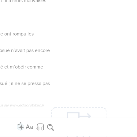
nt ni à leurs mauvaises
ple ont rompu les
osué n’avait pas encore
onté et m’obéir comme
sué ; il ne se pressa pas
us sur www.editionsbiblio.fr