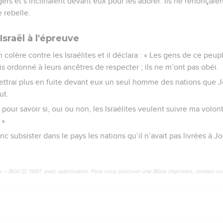
ers et s’inclinaient devant eux pour les adorer. Ils ne renonçaie
e rebelle.
sraël à l'épreuve
 colère contre les Israélites et il déclara : « Les gens de ce peu
 ordonné à leurs ancêtres de respecter ; ils ne m’ont pas obéi.
mettrai plus en fuite devant eux un seul homme des nations que J
ut.
s pour savoir si, oui ou non, les Israélites veulent suivre ma vol
 »
c subsister dans le pays les nations qu’il n’avait pas livrées à Jo
e – Bibli’O, 1997, avec autorisation. Pour vous procurer une Bible imprimée, rendez-vo