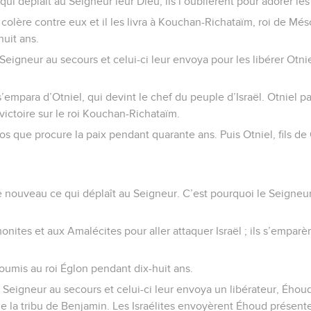
e qui déplaît au Seigneur leur Dieu, ils l’oublièrent pour adorer le
colère contre eux et il les livra à Kouchan-Richataïm, roi de Més
uit ans.
 Seigneur au secours et celui-ci leur envoya pour les libérer Otnie
’empara d’Otniel, qui devint le chef du peuple d’Israël. Otniel par
victoire sur le roi Kouchan-Richataïm.
os que procure la paix pendant quarante ans. Puis Otniel, fils d
 de nouveau ce qui déplaît au Seigneur. C’est pourquoi le Seigneu
nites et aux Amalécites pour aller attaquer Israël ; ils s’emparèr
 soumis au roi Églon pendant dix-huit ans.
le Seigneur au secours et celui-ci leur envoya un libérateur, Éh
, de la tribu de Benjamin. Les Israélites envoyèrent Éhoud présen