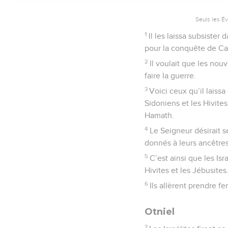
Seuls les É
1
Il les laissa subsister
pour la conquête de C
2
Il voulait que les nou
faire la guerre.
3
Voici ceux qu’il laissa
Sidoniens et les Hivite
Hamath.
4
Le Seigneur désirait s
donnés à leurs ancêtres
5
C’est ainsi que les Isr
Hivites et les Jébusites
6
Ils allèrent prendre f
Otniel
7