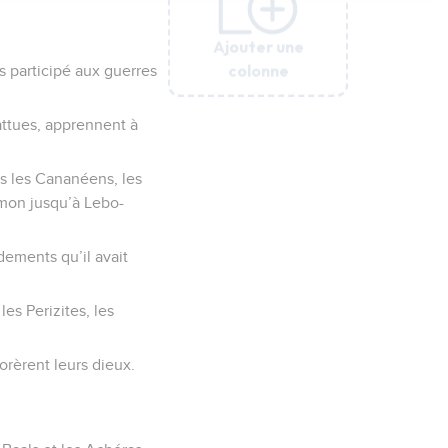
Ajouter une
Ajouter une
Ajouter une
Ajouter une
Ajouter une
colonne
colonne
colonne
colonne
colonne
as participé aux guerres
attues, apprennent à
ous les Cananéens, les
rmon jusqu’à Lebo-
dements qu’il avait
les Perizites, les
dorèrent leurs dieux.