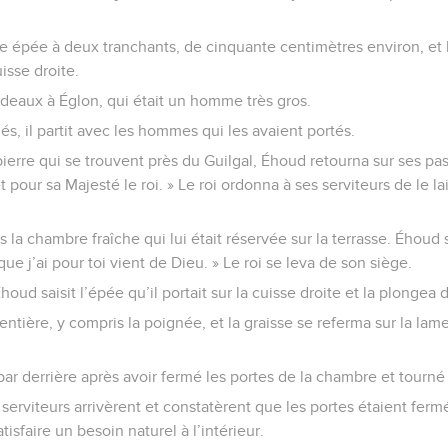
e épée à deux tranchants, de cinquante centimètres environ, et l
isse droite.
s cadeaux à Églon, qui était un homme très gros.
és, il partit avec les hommes qui les avaient portés.
ierre qui se trouvent près du Guilgal, Éhoud retourna sur ses pas e
 pour sa Majesté le roi. » Le roi ordonna à ses serviteurs de le lai
ans la chambre fraîche qui lui était réservée sur la terrasse. Éhoud 
ue j’ai pour toi vient de Dieu. » Le roi se leva de son siège.
ud saisit l’épée qu’il portait sur la cuisse droite et la plongea d
 entière, y compris la poignée, et la graisse se referma sur la lam
par derrière après avoir fermé les portes de la chambre et tourné 
es serviteurs arrivèrent et constatèrent que les portes étaient fer
atisfaire un besoin naturel à l’intérieur.