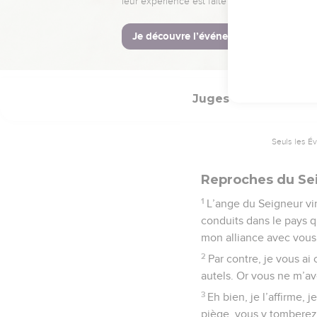
des Scorpions.
© Société biblique français
Juges
2
Seuls les É
Reproches du Se
1
L’ange du Seigneur vint
conduits dans le pays q
mon alliance avec vous
2
Par contre, je vous ai
autels. Or vous ne m’ave
3
Eh bien, je l’affirme,
piège, vous y tomberez 