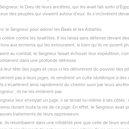
eigneur, le Dieu de leurs ancêtres, qui les avait fait sortir d’Égyp
ceux des peuples qui vivaient autour d’eux. Ils s’inclinèrent devan
c le Seigneur pour adorer les Baals et les Astartés.
colère contre les Israélites. Il les laissa sans défense devant de
s livra aux ennemis qui les entouraient, si bien qu’ils ne purent plu
laient au combat, le Seigneur faisait échouer leur expédition, com
 tombèrent dans une profonde détresse.
à leur tête des juges et ceux-ci les délivrèrent du pouvoir des pil
obéirent pas à leurs juges, ils rendirent un culte idolâtrique à de
Ils s’écartèrent ainsi rapidement du chemin suivi par leurs ancêt
eur ; ils ne les imitèrent pas.
gneur leur envoyait un juge, il se tenait lui-même à ses côtés ; il 
mis durant toute la vie de ce juge. En effet, le Seigneur avait pi
uvais traitements de leurs oppresseurs.
e, ils retombaient dans une infidélité pire que celle de leurs ancê