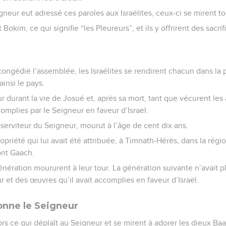
neur eut adressé ces paroles aux Israélites, ceux-ci se mirent to
t Bokim, ce qui signifie “les Pleureurs”, et ils y offrirent des sacri
é
ngédié l’assemblée, les Israélites se rendirent chacun dans la pa
insi le pays.
eur durant la vie de Josué et, après sa mort, tant que vécurent les
mplies par le Seigneur en faveur d’Israël.
 serviteur du Seigneur, mourut à l’âge de cent dix ans.
ropriété qui lui avait été attribuée, à Timnath-Hérès, dans la ré
ont Gaach.
énération moururent à leur tour. La génération suivante n’avait 
 et des œuvres qu’il avait accomplies en faveur d’Israël.
onne le Seigneur
alors ce qui déplaît au Seigneur et se mirent à adorer les dieux Baa