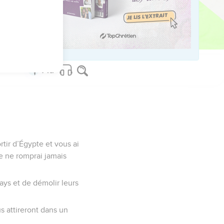
us sur www.editionsbiblio.fr
ortir d’Égypte et vous ai
e ne romprai jamais
ays et de démolir leurs
us attireront dans un