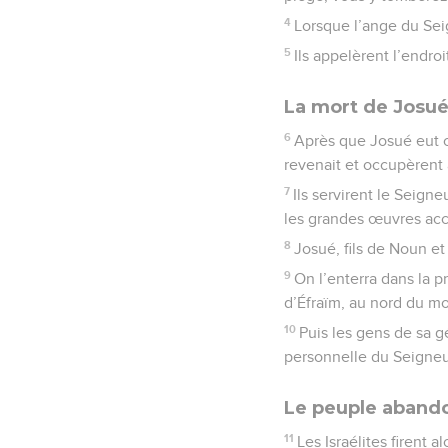
4
Lorsque l’ange du Seig
5
Ils appelèrent l’endroi
La mort de Josu
6
Après que Josué eut co
revenait et occupèrent a
7
Ils servirent le Seign
les grandes œuvres acco
8
Josué, fils de Noun et
9
On l’enterra dans la p
d’Éfraïm, au nord du m
10
Puis les gens de sa g
personnelle du Seigneur
Le peuple aband
11
Les Israélites firent 