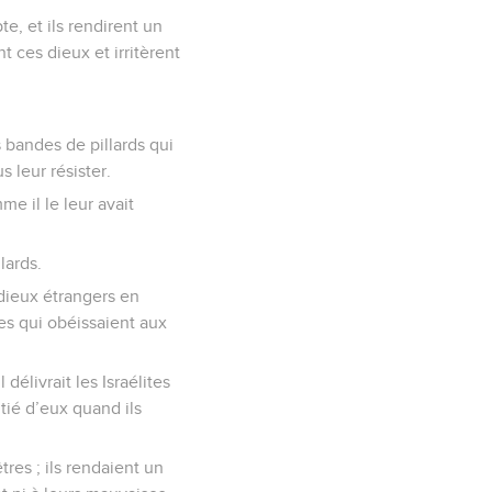
te, et ils rendirent un
t ces dieux et irritèrent
s bandes de pillards qui
s leur résister.
me il le leur avait
lards.
s dieux étrangers en
res qui obéissaient aux
délivrait les Israélites
tié d’eux quand ils
tres ; ils rendaient un