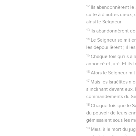
12
Ils abandonnèrent le S
culte à d’autres dieux, 
ainsi le Seigneur.
13
Ils abandonnèrent don
14
Le Seigneur se mit en 
les dépouillèrent ; il le
15
Chaque fois qu’ils al
annoncé et juré. Et ils
16
Alors le Seigneur mit 
17
Mais les Israélites n’
s’inclinant devant eux. 
commandements du Seign
18
Chaque fois que le Sei
du pouvoir de leurs enne
gémissaient sous les ma
19
Mais, à la mort du jug