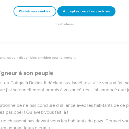
Accepter tous les cookies
Choisir mes cookies
e – Bibli’O, 1997, avec autorisation. Pour vous procurer une Bible imprimée, rendez-vo
Tout refuser
vangiles sont disponibles en vidéo pour le moment.
igneur à son peuple
 du Guilgal à Bokim. Il déclara aux Israélites : « Je vous ai fait s
ue j’ai solennellement promis à vos ancêtres. J’ai annoncé que j
.
 ordonné de ne pas conclure d’alliance avec les habitants de ce p
z pas obéi ! Qu’avez-vous fait là !
 je ne chasserai pas devant vous les habitants du pays. Ceux-ci vo
en adorant leurs dieux. »