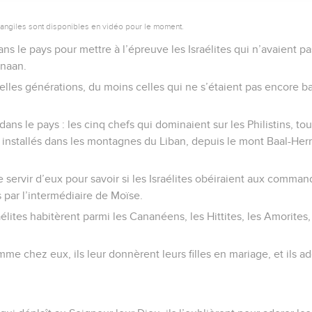
vangiles sont disponibles en vidéo pour le moment.
 dans le pays pour mettre à l’épreuve les Israélites qui n’avaient p
anaan.
velles générations, du moins celles qui ne s’étaient pas encore b
 dans le pays : les cinq chefs qui dominaient sur les Philistins, t
s installés dans les montagnes du Liban, depuis le mont Baal-He
e servir d’eux pour savoir si les Israélites obéiraient aux comman
 par l’intermédiaire de Moïse.
aélites habitèrent parmi les Cananéens, les Hittites, les Amorites, 
.
emme chez eux, ils leur donnèrent leurs filles en mariage, et ils a