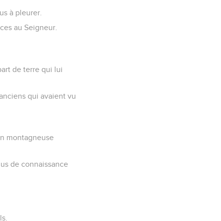
us à pleurer.
fices au Seigneur.
rt de terre qui lui
 anciens qui avaient vu
gion montagneuse
plus de connaissance
ls.