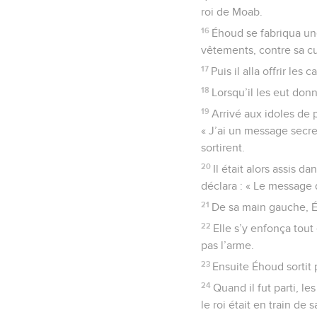
roi de Moab.
16
Éhoud se fabriqua un
vêtements, contre sa cu
17
Puis il alla offrir le
18
Lorsqu’il les eut donn
19
Arrivé aux idoles de p
« J’ai un message secret
sortirent.
20
Il était alors assis d
déclara : « Le message q
21
De sa main gauche, Ého
22
Elle s’y enfonça tout
pas l’arme.
23
Ensuite Éhoud sortit 
24
Quand il fut parti, l
le roi était en train de s