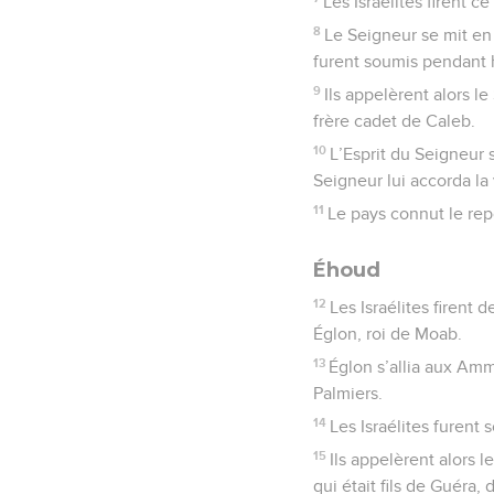
Les Israélites firent c
8
Le Seigneur se mit en 
furent soumis pendant h
9
Ils appelèrent alors le
frère cadet de Caleb.
10
L’Esprit du Seigneur s
Seigneur lui accorda la 
11
Le pays connut le rep
Éhoud
12
Les Israélites firent
Églon, roi de Moab.
13
Églon s’allia aux Ammo
Palmiers.
14
Les Israélites furent
15
Ils appelèrent alors 
qui était fils de Guéra