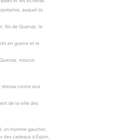
s Baals et les Achéras.
opotamie, auquel ils
l, fils de Quenaz, le
tit en guerre et le
e Quenaz, mourut.
r dressa contre eux
ent de la ville des
oud, un homme gaucher,
ter des cadeaux à Églon,