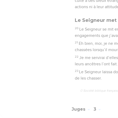
culte à des dieux étrang
actions ni à leur attitud
Le Seigneur met I
20
Le Seigneur se mit en
engagements que j’avais
21
Eh bien, moi, je ne 
chassées lorsqu’il mour
22
Je me servirai d’elle
leurs ancêtres l’ont fait.
23
Le Seigneur laissa don
de les chasser.
© Société biblique français
Juges
3