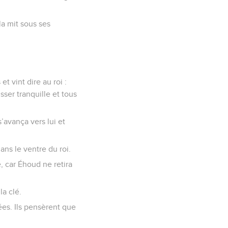
a mit sous ses
t vint dire au roi :
sser tranquille et tous
s’avança vers lui et
ans le ventre du roi.
e, car Éhoud ne retira
la clé.
mées. Ils pensèrent que