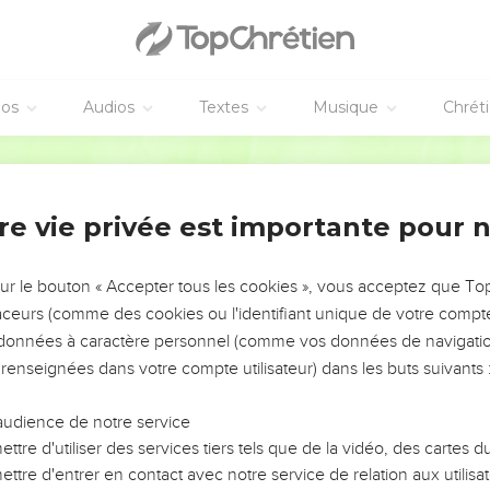
élites furent devenus plus puissants, ils ne parvinrent pas à les c
vaux.
 réussirent pas à chasser les Cananéens qui habitaient Guézer et
éos
Audios
Textes
Musique
Chrét
ne réussirent pas à chasser les Cananéens habitant Quitron et N
Français Courant
de Zabulon qui leur imposa certains travaux.
éussirent pas à chasser les habitants d’Akko et de Sidon, ni ceux
re vie privée est importante pour 
ob ;
rent s’installer parmi les Cananéens du pays.
sur le bouton « Accepter tous les cookies », vous acceptez que T
ne réussirent pas à chasser les Cananéens habitant Beth-Chémech
traceurs (comme des cookies ou l'identifiant unique de votre compte 
 et leur imposèrent certains travaux.
s données à caractère personnel (comme vos données de navigatio
rent les descendants de Dan dans la région montagneuse ; ils ne 
 renseignées dans votre compte utilisateur) dans les buts suivants 
e.
èrent donc à habiter Har-Hérès, Ayalon et Chaalbim. Mais plus t
audience de notre service
blirent leur domination sur eux et leur imposèrent certains trava
ttre d'utiliser des services tiers tels que de la vidéo, des cartes
ttre d'entrer en contact avec notre service de relation aux utilisat
ale des Amorites longeait le territoire des Édomites, en partant, à