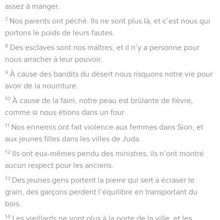
assez à manger.
7
Nos parents ont péché. Ils ne sont plus là, et c’est nous qui
portons le poids de leurs fautes.
8
Des esclaves sont nos maîtres, et il n’y a personne pour
nous arracher à leur pouvoir.
9
À cause des bandits du désert nous risquons notre vie pour
avoir de la nourriture.
10
À cause de la faim, notre peau est brûlante de fièvre,
comme si nous étions dans un four.
11
Nos ennemis ont fait violence aux femmes dans Sion, et
aux jeunes filles dans les villes de Juda.
12
Ils ont eux-mêmes pendu des ministres, ils n’ont montré
aucun respect pour les anciens.
13
Des jeunes gens portent la pierre qui sert à écraser le
grain, des garçons perdent l’équilibre en transportant du
bois.
14
Les vieillards ne vont plus à la porte de la ville, et les