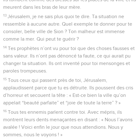
meurent dans les bras de leur mère.
13
Jérusalem, je ne sais plus quoi te dire. Ta situation ne
ressemble à aucune autre. Quel exemple te donner pour te
consoler, belle ville de Sion ? Ton malheur est immense
comme la mer. Qui peut te guérir ?
14
Tes prophètes n’ont vu pour toi que des choses fausses et
sans valeur. Ils n’ont pas dénoncé ta faute, ce qui aurait pu
changer ta situation. Ils ont inventé pour toi mensonges et
paroles trompeuses.
15
Tous ceux qui passent près de toi, Jérusalem,
applaudissent parce que tu es détruite. Ils poussent des cris
d’horreur et secouent la tête : « Est-ce bien la ville qu’on
appelait “beauté parfaite” et “joie de toute la terre” ? »
16
Tous tes ennemis parlent contre toi. Avec mépris, ils
montrent leurs dents menaçantes en disant : « Nous l’avons
avalée ! Voici enfin le jour que nous attendions. Nous y
sommes, nous le voyons ! »