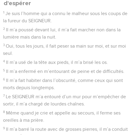
d'espérer
1
Je suis l’homme qui a connu le malheur sous les coups de
la fureur du SEIGNEUR.
2
Il m’a poussé devant lui, il m’a fait marcher non dans la
lumière mais dans la nuit.
3
Oui, tous les jours, il fait peser sa main sur moi, et sur moi
seul.
4
Il m’a usé de la tête aux pieds, il m’a brisé les os.
5
Il m’a enfermé en m’entourant de peine et de difficultés.
6
Il m’a fait habiter dans l’obscurité, comme ceux qui sont
morts depuis longtemps.
7
Le SEIGNEUR m’a entouré d’un mur pour m’empêcher de
sortir, il m’a chargé de lourdes chaînes.
8
Même quand je crie et appelle au secours, il ferme ses
oreilles à ma prière.
9
Il m’a barré la route avec de grosses pierres, il m’a conduit