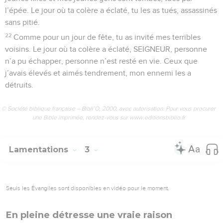
l’épée. Le jour où ta colère a éclaté, tu les as tués, assassinés
sans pitié.
22
Comme pour un jour de fête, tu as invité mes terribles
voisins. Le jour où ta colère a éclaté, SEIGNEUR, personne
n’a pu échapper, personne n’est resté en vie. Ceux que
j’avais élevés et aimés tendrement, mon ennemi les a
détruits.
© Société biblique française – Bibli’O, 2000, avec autorisation. Pour vous procurer
une Bible imprimée, rendez-vous sur www.editionsbiblio.fr
Lamentations
3
Seuls les Évangiles sont disponibles en vidéo pour le moment.
En pleine détresse une vraie raison