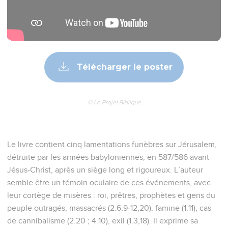
Télécharger le poster
© Le Projet Biblique
Le livre contient cinq lamentations funèbres sur Jérusalem,
détruite par les armées babyloniennes, en 587/586 avant
Jésus-Christ, après un siège long et rigoureux. L’auteur
semble être un témoin oculaire de ces événements, avec
leur cortège de misères : roi, prêtres, prophètes et gens du
peuple outragés, massacrés (2.6,9-12,20), famine (1.11), cas
de cannibalisme (2.20 ; 4.10), exil (1.3,18). Il exprime sa