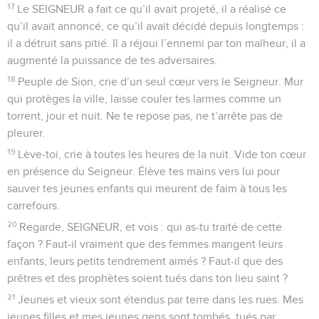
17
Le SEIGNEUR a fait ce qu’il avait projeté, il a réalisé ce
qu’il avait annoncé, ce qu’il avait décidé depuis longtemps :
il a détruit sans pitié. Il a réjoui l’ennemi par ton malheur, il a
augmenté la puissance de tes adversaires.
18
Peuple de Sion, crie d’un seul cœur vers le Seigneur. Mur
qui protèges la ville, laisse couler tes larmes comme un
torrent, jour et nuit. Ne te repose pas, ne t’arrête pas de
pleurer.
19
Lève-toi, crie à toutes les heures de la nuit. Vide ton cœur
en présence du Seigneur. Élève tes mains vers lui pour
sauver tes jeunes enfants qui meurent de faim à tous les
carrefours.
20
Regarde, SEIGNEUR, et vois : qui as-tu traité de cette
façon ? Faut-il vraiment que des femmes mangent leurs
enfants, leurs petits tendrement aimés ? Faut-il que des
prêtres et des prophètes soient tués dans ton lieu saint ?
21
Jeunes et vieux sont étendus par terre dans les rues. Mes
jeunes filles et mes jeunes gens sont tombés, tués par