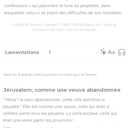
confessions » qui jalonnent le livre du prophète, dans
lesquelles celui-ci se plaint des difficultés de son ministère.
La Bible Du Semeur Copyright © 1992, 1999 by Biblica, Inc.® Used by
permission. All rights reserved worldwide.
Lamentations
1
Seuls les Évangiles sont disponibles en vidéo pour le moment.
Jérusalem, comme une veuve abandonnée
1
Hélas ! la voici abandonnée, cette ville autrefois si
peuplée ! Elle est comme une veuve, celle qui était si
célèbre parmi tous les peuples. La voilà esclave, celle qui
était une reine parmi les provinces !
2