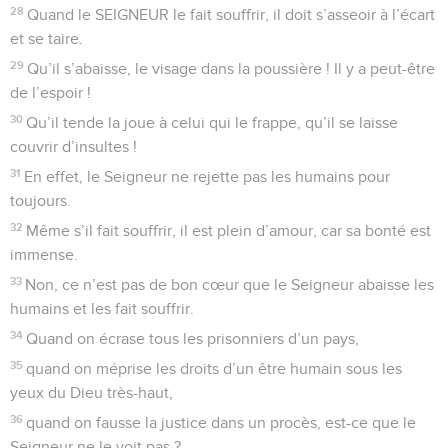
28
Quand le SEIGNEUR le fait souffrir, il doit s’asseoir à l’écart
et se taire.
29
Qu’il s’abaisse, le visage dans la poussière ! Il y a peut-être
de l’espoir !
30
Qu’il tende la joue à celui qui le frappe, qu’il se laisse
couvrir d’insultes !
31
En effet, le Seigneur ne rejette pas les humains pour
toujours.
32
Même s’il fait souffrir, il est plein d’amour, car sa bonté est
immense.
33
Non, ce n’est pas de bon cœur que le Seigneur abaisse les
humains et les fait souffrir.
34
Quand on écrase tous les prisonniers d’un pays,
35
quand on méprise les droits d’un être humain sous les
yeux du Dieu très-haut,
36
quand on fausse la justice dans un procès, est-ce que le
Seigneur ne le voit pas ?