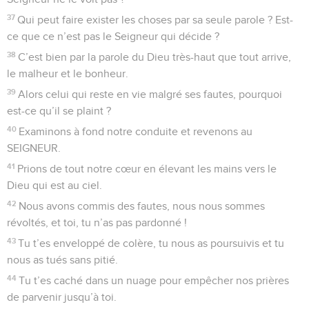
37
Qui peut faire exister les choses par sa seule parole ? Est-
ce que ce n’est pas le Seigneur qui décide ?
38
C’est bien par la parole du Dieu très-haut que tout arrive,
le malheur et le bonheur.
39
Alors celui qui reste en vie malgré ses fautes, pourquoi
est-ce qu’il se plaint ?
40
Examinons à fond notre conduite et revenons au
SEIGNEUR.
41
Prions de tout notre cœur en élevant les mains vers le
Dieu qui est au ciel.
42
Nous avons commis des fautes, nous nous sommes
révoltés, et toi, tu n’as pas pardonné !
43
Tu t’es enveloppé de colère, tu nous as poursuivis et tu
nous as tués sans pitié.
44
Tu t’es caché dans un nuage pour empêcher nos prières
de parvenir jusqu’à toi.