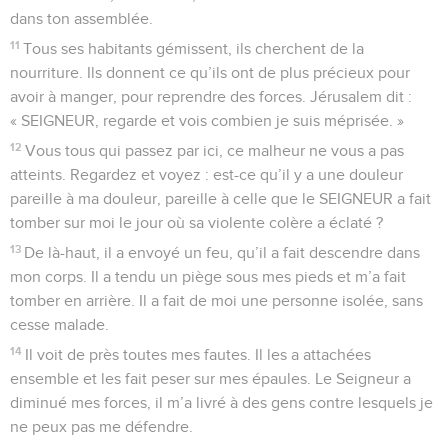
dans ton assemblée.
11
Tous ses habitants gémissent, ils cherchent de la
nourriture. Ils donnent ce qu’ils ont de plus précieux pour
avoir à manger, pour reprendre des forces. Jérusalem dit :
« SEIGNEUR, regarde et vois combien je suis méprisée. »
12
Vous tous qui passez par ici, ce malheur ne vous a pas
atteints. Regardez et voyez : est-ce qu’il y a une douleur
pareille à ma douleur, pareille à celle que le SEIGNEUR a fait
tomber sur moi le jour où sa violente colère a éclaté ?
13
De là-haut, il a envoyé un feu, qu’il a fait descendre dans
mon corps. Il a tendu un piège sous mes pieds et m’a fait
tomber en arrière. Il a fait de moi une personne isolée, sans
cesse malade.
14
Il voit de près toutes mes fautes. Il les a attachées
ensemble et les fait peser sur mes épaules. Le Seigneur a
diminué mes forces, il m’a livré à des gens contre lesquels je
ne peux pas me défendre.