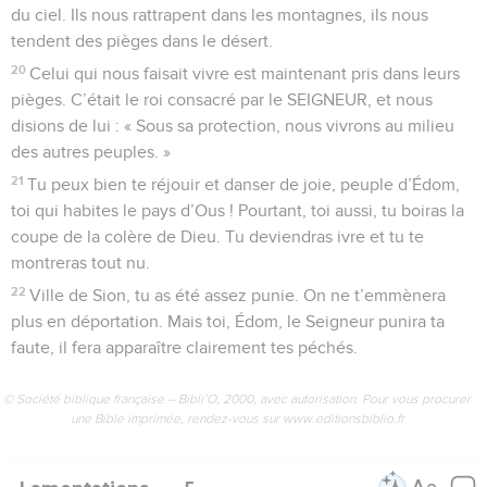
du ciel. Ils nous rattrapent dans les montagnes, ils nous
tendent des pièges dans le désert.
20
Celui qui nous faisait vivre est maintenant pris dans leurs
pièges. C’était le roi consacré par le SEIGNEUR, et nous
disions de lui : « Sous sa protection, nous vivrons au milieu
des autres peuples. »
21
Tu peux bien te réjouir et danser de joie, peuple d’Édom,
toi qui habites le pays d’Ous ! Pourtant, toi aussi, tu boiras la
coupe de la colère de Dieu. Tu deviendras ivre et tu te
montreras tout nu.
22
Ville de Sion, tu as été assez punie. On ne t’emmènera
plus en déportation. Mais toi, Édom, le Seigneur punira ta
faute, il fera apparaître clairement tes péchés.
© Société biblique française – Bibli’O, 2000, avec autorisation. Pour vous procurer
une Bible imprimée, rendez-vous sur www.editionsbiblio.fr