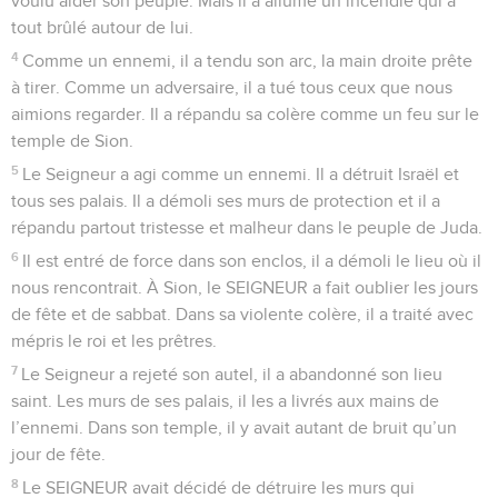
voulu aider son peuple. Mais il a allumé un incendie qui a
tout brûlé autour de lui.
4
Comme un ennemi, il a tendu son arc, la main droite prête
à tirer. Comme un adversaire, il a tué tous ceux que nous
aimions regarder. Il a répandu sa colère comme un feu sur le
temple de Sion.
5
Le Seigneur a agi comme un ennemi. Il a détruit Israël et
tous ses palais. Il a démoli ses murs de protection et il a
répandu partout tristesse et malheur dans le peuple de Juda.
6
Il est entré de force dans son enclos, il a démoli le lieu où il
nous rencontrait. À Sion, le SEIGNEUR a fait oublier les jours
de fête et de sabbat. Dans sa violente colère, il a traité avec
mépris le roi et les prêtres.
7
Le Seigneur a rejeté son autel, il a abandonné son lieu
saint. Les murs de ses palais, il les a livrés aux mains de
l’ennemi. Dans son temple, il y avait autant de bruit qu’un
jour de fête.
8
Le SEIGNEUR avait décidé de détruire les murs qui