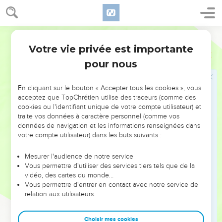
28
Voici le nombre de personnes que Nabucodonosor a fait
déporter : la septième année : 3 023 Judéens ;
Parole de Vie
29
la dix-huitième année où il était roi : 832 personnes de
Votre vie privée est importante
Jérusalem ;
Jérémie
52
pour nous
30
la vingt-troisième année, Nebouzaradan, le chef des
gardes, a fait déporter encore 745 Judéens. En tout : 4 600
personnes.
En cliquant sur le bouton « Accepter tous les cookies », vous
acceptez que TopChrétien utilise des traceurs (comme des
cookies ou l'identifiant unique de votre compte utilisateur) et
Le roi de Babylone gracie Joakin
traite vos données à caractère personnel (comme vos
données de navigation et les informations renseignées dans
31
Évil-Mérodak est devenu roi de Babylone 37 ans après la
votre compte utilisateur) dans les buts suivants :
déportation du roi Yoakin de Juda. L’année où il est devenu
roi, le douzième mois, le 25 du mois, Évil-Mérodak a rendu
Mesurer l'audience de notre service
sa liberté à Yoakin, roi de Juda, et l’a fait sortir de prison.
Vous permettre d'utiliser des services tiers tels que de la
vidéo, des cartes du monde…
32
Il lui a parlé avec bonté et lui a donné une place au-dessus
Vous permettre d'entrer en contact avec notre service de
des rois qui étaient avec lui à Babylone.
relation aux utilisateurs.
33
Yoakin a pu enlever ses habits de prisonnier et il a pris ses
repas avec le roi de Babylone, tous les jours, sans exception.
Choisir mes cookies