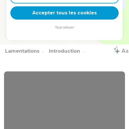
34
Ainsi, chaque jour jusqu’à sa mort, Yoakin a reçu du roi de
Accepter tous les cookies
Babylone ce qui était nécessaire pour vivre.
© Société biblique française – Bibli’O, 2000, avec autorisation. Pour vous procurer
Tout refuser
une Bible imprimée, rendez-vous sur www.editionsbiblio.fr
Lamentations
Introduction