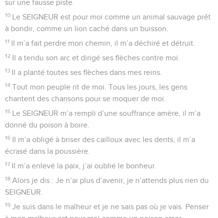
sur une fausse piste.
10
Le SEIGNEUR est pour moi comme un animal sauvage prêt
à bondir, comme un lion caché dans un buisson.
11
Il m’a fait perdre mon chemin, il m’a déchiré et détruit.
12
Il a tendu son arc et dirigé ses flèches contre moi.
13
Il a planté toutes ses flèches dans mes reins.
14
Tout mon peuple rit de moi. Tous les jours, les gens
chantent des chansons pour se moquer de moi.
15
Le SEIGNEUR m’a rempli d’une souffrance amère, il m’a
donné du poison à boire.
16
Il m’a obligé à briser des cailloux avec les dents, il m’a
écrasé dans la poussière.
17
Il m’a enlevé la paix, j’ai oublié le bonheur.
18
Alors je dis : Je n’ai plus d’avenir, je n’attends plus rien du
SEIGNEUR.
19
Je suis dans le malheur et je ne sais pas où je vais. Penser