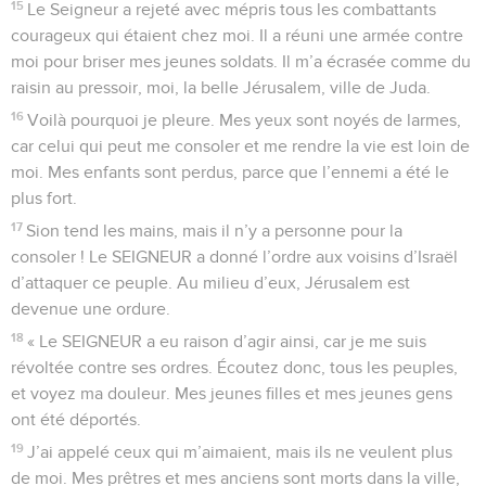
15
Le Seigneur a rejeté avec mépris tous les combattants
courageux qui étaient chez moi. Il a réuni une armée contre
moi pour briser mes jeunes soldats. Il m’a écrasée comme du
raisin au pressoir, moi, la belle Jérusalem, ville de Juda.
16
Voilà pourquoi je pleure. Mes yeux sont noyés de larmes,
car celui qui peut me consoler et me rendre la vie est loin de
moi. Mes enfants sont perdus, parce que l’ennemi a été le
plus fort.
17
Sion tend les mains, mais il n’y a personne pour la
consoler ! Le SEIGNEUR a donné l’ordre aux voisins d’Israël
d’attaquer ce peuple. Au milieu d’eux, Jérusalem est
devenue une ordure.
18
« Le SEIGNEUR a eu raison d’agir ainsi, car je me suis
révoltée contre ses ordres. Écoutez donc, tous les peuples,
et voyez ma douleur. Mes jeunes filles et mes jeunes gens
ont été déportés.
19
J’ai appelé ceux qui m’aimaient, mais ils ne veulent plus
de moi. Mes prêtres et mes anciens sont morts dans la ville,