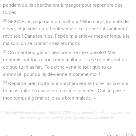
pendant qu’ils cherchaient à manger pour reprendre des
forces.
20
SEIGNEUR, regarde mon malheur ! Mon corps tremble de
fièvre, et je suis toute bouleversée, car je me suis vraiment
révoltée ! Dans les rues, l’épée m’a enlevé mes enfants, à la
maison, on se croirait chez les morts.
21
On m’entend gémir, personne ne me console ! Mes
ennemis ont tous appris mon malheur. Ils se réjouissent de
ce que tu m’as fait. Fais donc venir le jour que tu as
annoncé, pour qu’ils deviennent comme moi !
22
Regarde bien toute leur méchanceté et traite-les comme
tu m’as traitée à cause de tous mes péchés ! Oui, je passe
mon temps à gémir et je suis bien malade. »
© Société biblique française – Bibli’O, 2000, avec autorisation. Pour vous procurer
une Bible imprimée, rendez-vous sur www.editionsbiblio.fr