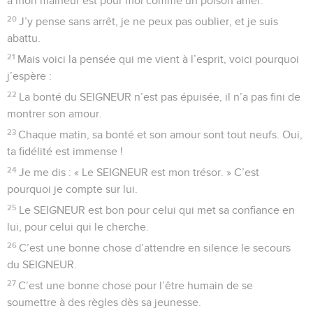
à mon malheur est pour moi comme un poison amer.
20
J’y pense sans arrêt, je ne peux pas oublier, et je suis
abattu.
21
Mais voici la pensée qui me vient à l’esprit, voici pourquoi
j’espère :
22
La bonté du SEIGNEUR n’est pas épuisée, il n’a pas fini de
montrer son amour.
23
Chaque matin, sa bonté et son amour sont tout neufs. Oui,
ta fidélité est immense !
24
Je me dis : « Le SEIGNEUR est mon trésor. » C’est
pourquoi je compte sur lui.
25
Le SEIGNEUR est bon pour celui qui met sa confiance en
lui, pour celui qui le cherche.
26
C’est une bonne chose d’attendre en silence le secours
du SEIGNEUR.
27
C’est une bonne chose pour l’être humain de se
soumettre à des règles dès sa jeunesse.