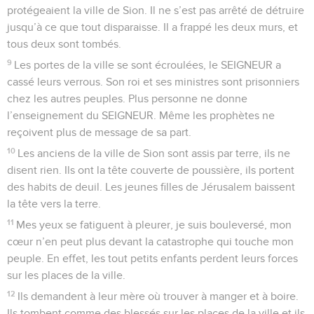
protégeaient la ville de Sion. Il ne s’est pas arrêté de détruire
jusqu’à ce que tout disparaisse. Il a frappé les deux murs, et
tous deux sont tombés.
9
Les portes de la ville se sont écroulées, le SEIGNEUR a
cassé leurs verrous. Son roi et ses ministres sont prisonniers
chez les autres peuples. Plus personne ne donne
l’enseignement du SEIGNEUR. Même les prophètes ne
reçoivent plus de message de sa part.
10
Les anciens de la ville de Sion sont assis par terre, ils ne
disent rien. Ils ont la tête couverte de poussière, ils portent
des habits de deuil. Les jeunes filles de Jérusalem baissent
la tête vers la terre.
11
Mes yeux se fatiguent à pleurer, je suis bouleversé, mon
cœur n’en peut plus devant la catastrophe qui touche mon
peuple. En effet, les tout petits enfants perdent leurs forces
sur les places de la ville.
12
Ils demandent à leur mère où trouver à manger et à boire.
Ils tombent comme des blessés sur les places de la ville et ils