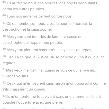
45
Tu as fait de nous des ordures, des objets dégoûtants
parmi les autres peuples.
46
Tous nos ennemis parlent contre nous.
47
Ce qui tombe sur nous, c’est la peur et l’horreur, la
destruction et la catastrophe.
48
Mes yeux sont inondés de larmes à cause de la
catastrophe qui frappe mon peuple.
49
Mes yeux pleurent sans arrêt. Il n’y a pas de repos,
50
jusqu’à ce que le SEIGNEUR se penche du haut du ciel et
regarde.
51
Mes yeux me font mal quand je vois ce qui arrive aux
villages voisins.
52
Ceux qui m’en veulent sans raison m’ont poursuivi comme
s’ils chassaient un oiseau.
53
Ils m’ont enfermé tout vivant dans une citerne, et ils ont
bouché l’ouverture avec une pierre.
54