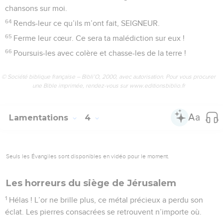
chansons sur moi.
64
Rends-leur ce qu’ils m’ont fait, SEIGNEUR.
65
Ferme leur cœur. Ce sera ta malédiction sur eux !
66
Poursuis-les avec colère et chasse-les de la terre !
© Société biblique française – Bibli’O, 2000, avec autorisation. Pour vous procurer
une Bible imprimée, rendez-vous sur www.editionsbiblio.fr
Lamentations
4
Seuls les Évangiles sont disponibles en vidéo pour le moment.
Les horreurs du siège de Jérusalem
1
Hélas ! L’or ne brille plus, ce métal précieux a perdu son
éclat. Les pierres consacrées se retrouvent n’importe où.