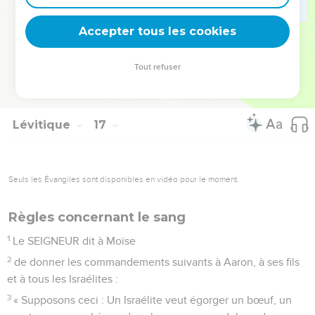
Israélites. » Aaron obéit à tous les commandements que le
Accepter tous les cookies
SEIGNEUR a donnés à Moïse.
© Société biblique française – Bibli’O, 2000, avec autorisation. Pour vous procurer
Tout refuser
une Bible imprimée, rendez-vous sur www.editionsbiblio.fr
Lévitique
17
Seuls les Évangiles sont disponibles en vidéo pour le moment.
Règles concernant le sang
1
Le SEIGNEUR dit à Moïse
2
de donner les commandements suivants à Aaron, à ses fils
et à tous les Israélites :
3
« Supposons ceci : Un Israélite veut égorger un bœuf, un