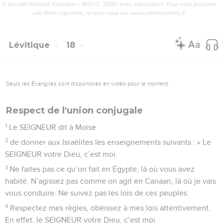
© Société biblique française – Bibli’O, 2000, avec autorisation. Pour vous procurer
une Bible imprimée, rendez-vous sur www.editionsbiblio.fr
Lévitique
18
Seuls les Évangiles sont disponibles en vidéo pour le moment.
Respect de l'union conjugale
1
Le SEIGNEUR dit à Moïse
2
de donner aux Israélites les enseignements suivants : « Le
SEIGNEUR votre Dieu, c’est moi.
3
Ne faites pas ce qu’on fait en Égypte, là où vous avez
habité. N’agissez pas comme on agit en Canaan, là où je vais
vous conduire. Ne suivez pas les lois de ces peuples.
4
Respectez mes règles, obéissez à mes lois attentivement.
En effet, le SEIGNEUR votre Dieu, c’est moi.