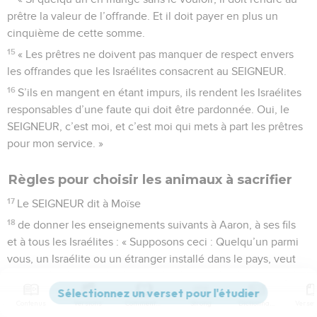
prêtre la valeur de l’offrande. Et il doit payer en plus un
cinquième de cette somme.
15
« Les prêtres ne doivent pas manquer de respect envers
les offrandes que les Israélites consacrent au SEIGNEUR.
16
S’ils en mangent en étant impurs, ils rendent les Israélites
responsables d’une faute qui doit être pardonnée. Oui, le
SEIGNEUR, c’est moi, et c’est moi qui mets à part les prêtres
pour mon service. »
Règles pour choisir les animaux à sacrifier
17
Le SEIGNEUR dit à Moïse
18
de donner les enseignements suivants à Aaron, à ses fils
et à tous les Israélites : « Supposons ceci : Quelqu’un parmi
vous, un Israélite ou un étranger installé dans le pays, veut
m’offrir un sacrifice complet, à cause d’un vœu qu’il a fait, ou
bien de façon spontanée.
Contenus
Versions
Commentaires
Strong
Dictionnaire
19
S’il veut que je l’accepte, il doit amener un mâle sans