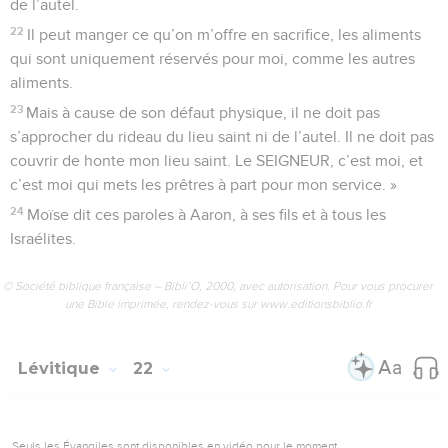
de l’autel.
22
Il peut manger ce qu’on m’offre en sacrifice, les aliments
qui sont uniquement réservés pour moi, comme les autres
aliments.
23
Mais à cause de son défaut physique, il ne doit pas
s’approcher du rideau du lieu saint ni de l’autel. Il ne doit pas
couvrir de honte mon lieu saint. Le SEIGNEUR, c’est moi, et
c’est moi qui mets les prêtres à part pour mon service. »
24
Moïse dit ces paroles à Aaron, à ses fils et à tous les
Israélites.
© Société biblique française – Bibli’O, 2000, avec autorisation. Pour vous procurer
une Bible imprimée, rendez-vous sur www.editionsbiblio.fr
Lévitique
22
Seuls les Évangiles sont disponibles en vidéo pour le moment.