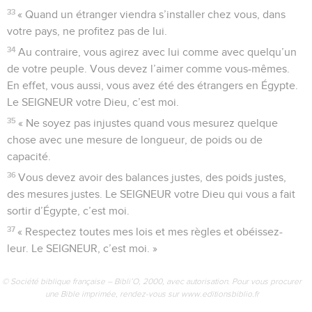
33
« Quand un étranger viendra s’installer chez vous, dans
votre pays, ne profitez pas de lui.
34
Au contraire, vous agirez avec lui comme avec quelqu’un
de votre peuple. Vous devez l’aimer comme vous-mêmes.
En effet, vous aussi, vous avez été des étrangers en Égypte.
Le SEIGNEUR votre Dieu, c’est moi.
35
« Ne soyez pas injustes quand vous mesurez quelque
chose avec une mesure de longueur, de poids ou de
capacité.
36
Vous devez avoir des balances justes, des poids justes,
des mesures justes. Le SEIGNEUR votre Dieu qui vous a fait
sortir d’Égypte, c’est moi.
37
« Respectez toutes mes lois et mes règles et obéissez-
leur. Le SEIGNEUR, c’est moi. »
© Société biblique française – Bibli’O, 2000, avec autorisation. Pour vous procurer
une Bible imprimée, rendez-vous sur www.editionsbiblio.fr