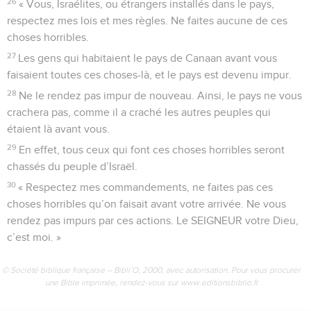
26
« Vous, Israélites, ou étrangers installés dans le pays,
respectez mes lois et mes règles. Ne faites aucune de ces
choses horribles.
27
Les gens qui habitaient le pays de Canaan avant vous
faisaient toutes ces choses-là, et le pays est devenu impur.
28
Ne le rendez pas impur de nouveau. Ainsi, le pays ne vous
crachera pas, comme il a craché les autres peuples qui
étaient là avant vous.
29
En effet, tous ceux qui font ces choses horribles seront
chassés du peuple d’Israël.
30
« Respectez mes commandements, ne faites pas ces
choses horribles qu’on faisait avant votre arrivée. Ne vous
rendez pas impurs par ces actions. Le SEIGNEUR votre Dieu,
c’est moi. »
© Société biblique française – Bibli’O, 2000, avec autorisation. Pour vous procurer
une Bible imprimée, rendez-vous sur www.editionsbiblio.fr