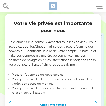
septième mois, le 10 du mois, vous jeûnez et vous ne
travaillez pas, vous, les Israélites, comme les étrangers
installés chez vous.
Parole de Vie
30
En effet, ce jour-là, on fait sur vous le geste du pardon
Votre vie privée est importante
Lévitique
16
pour vos péchés pour vous rendre purs. Ainsi, ce jour-là,
pour nous
vous êtes purifiés de tous vos péchés devant le SEIGNEUR.
31
C’est pour vous comme un sabbat, un jour de repos où
En cliquant sur le bouton « Accepter tous les cookies », vous
vous jeûnez. Cette règle est valable pour toujours.
acceptez que TopChrétien utilise des traceurs (comme des
cookies ou l'identifiant unique de votre compte utilisateur) et
32
« Plus tard, celui qui fera le geste du pardon des péchés et
traite vos données à caractère personnel (comme vos
de la purification, ce sera le prêtre consacré avec de l’huile
données de navigation et les informations renseignées dans
et établi pour être grand-prêtre à la place de son père. Il
votre compte utilisateur) dans les buts suivants :
mettra des vêtements de lin, des vêtements sacrés.
Mesurer l'audience de notre service
33
Il fera la cérémonie de purification du lieu très saint, de la
Vous permettre d'utiliser des services tiers tels que de la
tente de la rencontre et de l’autel. Il fera la cérémonie du
vidéo, des cartes du monde…
pardon des péchés pour les prêtres et pour toute la
Vous permettre d'entrer en contact avec notre service de
relation aux utilisateurs.
communauté d’Israël.
34
« C’est une règle pour toujours. Vous devez la suivre pour
Choisir mes cookies
recevoir, une fois par an, le pardon de tous les péchés des