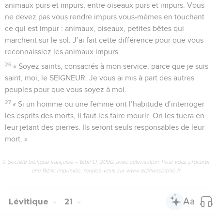
animaux purs et impurs, entre oiseaux purs et impurs. Vous
ne devez pas vous rendre impurs vous-mêmes en touchant
ce qui est impur : animaux, oiseaux, petites bêtes qui
marchent sur le sol. J’ai fait cette différence pour que vous
reconnaissiez les animaux impurs.
26
« Soyez saints, consacrés à mon service, parce que je suis
saint, moi, le SEIGNEUR. Je vous ai mis à part des autres
peuples pour que vous soyez à moi.
27
« Si un homme ou une femme ont l’habitude d’interroger
les esprits des morts, il faut les faire mourir. On les tuera en
leur jetant des pierres. Ils seront seuls responsables de leur
mort. »
© Société biblique française – Bibli’O, 2000, avec autorisation. Pour vous procurer
une Bible imprimée, rendez-vous sur www.editionsbiblio.fr
Lévitique
21