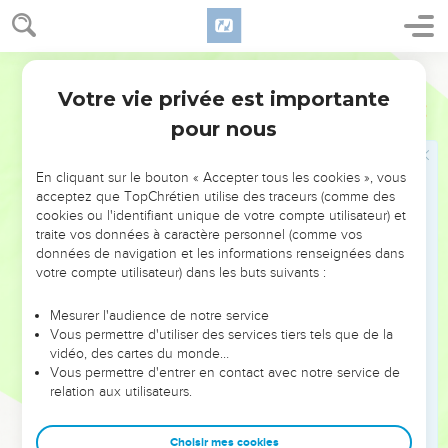
et je la retrancherai du milieu de son peuple.
11
Car la vie de la chair est dans le sang. Je vous l’ai donné
sur l’autel, afin qu’il serve d’expiation pour votre vie, car c’est
Segond 1978 (Colombe)
par la vie que le sang fait l’expiation.
Votre vie privée est importante
Lévitique
17
12
C’est pourquoi j’ai dit aux Israélites : Personne d’entre
pour nous
vous ne consommera du sang. Et l’immigrant qui réside au
milieu de vous ne consommera pas de sang.
En cliquant sur le bouton « Accepter tous les cookies », vous
13
Si quelqu’un des Israélites ou des immigrants qui résident
acceptez que TopChrétien utilise des traceurs (comme des
au milieu d’eux prend à la chasse un animal ou un oiseau qui
cookies ou l'identifiant unique de votre compte utilisateur) et
traite vos données à caractère personnel (comme vos
se mange, il en répandra le sang et le couvrira de poussière.
données de navigation et les informations renseignées dans
14
Car la vie de toute chair, c’est son sang qui est en elle.
votre compte utilisateur) dans les buts suivants :
C’est pourquoi j’ai dit aux Israélites : Vous ne consommerez
le sang d’aucune chair, car la vie de toute chair, c’est son
Mesurer l'audience de notre service
Vous permettre d'utiliser des services tiers tels que de la
sang ; quiconque en consommera sera retranché.
vidéo, des cartes du monde…
15
Toute personne, parmi les autochtones ou les immigrants
Vous permettre d'entrer en contact avec notre service de
relation aux utilisateurs.
qui mangera d’une (bête) morte ou déchirée, nettoiera ses
vêtements, se lavera dans l’eau et sera impure jusqu’au soir ;
puis elle sera pure.
Choisir mes cookies