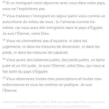
33
Si un immigrant vient séjourner avec vous dans votre pays,
vous ne l’exploiterez pas.
34
Vous traiterez l’immigrant en séjour parmi vous comme un
autochtone du milieu de vous ; tu l’aimeras comme toi-
même, car vous avez été immigrants dans le pays d’Égypte.
Je suis l’Éternel, votre Dieu.
35
Vous ne commettrez pas d’injustice, ni dans les
jugements, ni dans les mesures de dimension, ni dans les
poids, ni dans les mesures de capacité.
36
Vous aurez des balances justes, des poids justes, un épha
juste et un hîn juste. Je suis l’Éternel, votre Dieu, qui vous ai
fait sortir du pays d’Égypte.
37
Vous observerez toutes mes prescriptions et toutes mes
ordonnances et vous les mettrez en pratique. Je suis
l’Éternel.
© Société biblique française – Bibli’O, 1978, avec autorisation. Pour vous procurer
une Bible imprimée, rendez-vous sur www.editionsbiblio.fr