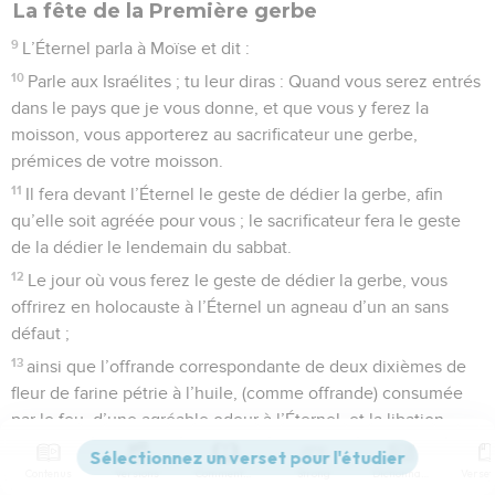
La fête de la Première gerbe
9
L’Éternel parla à Moïse et dit :
10
Parle aux Israélites ; tu leur diras : Quand vous serez entrés
dans le pays que je vous donne, et que vous y ferez la
moisson, vous apporterez au sacrificateur une gerbe,
prémices de votre moisson.
11
Il fera devant l’Éternel le geste de dédier la gerbe, afin
qu’elle soit agréée pour vous ; le sacrificateur fera le geste
de la dédier le lendemain du sabbat.
12
Le jour où vous ferez le geste de dédier la gerbe, vous
offrirez en holocauste à l’Éternel un agneau d’un an sans
défaut ;
13
ainsi que l’offrande correspondante de deux dixièmes de
fleur de farine pétrie à l’huile, (comme offrande) consumée
par le feu, d’une agréable odeur à l’Éternel, et la libation
d’un quart de hîn de vin.
Contenus
Versions
Commentaires
Strong
Dictionnaire
14
Vous ne mangerez ni pain, ni (épis) rôtis, ni blé nouveau