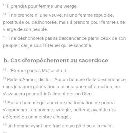
13
Il prendra pour femme une vierge.
14
Il ne prendra ni une veuve, ni une femme répudiée,
prostituée ou déshonorée, mais il prendra pour femme une
vierge de son peuple.
15
Il ne déshonorera pas sa descendance parmi ceux de son
peuple ; car je suis l’Éternel qui le sanctifie.
b. Cas d'empêchement au sacerdoce
16
L’Éternel parla à Moïse et dit :
17
Parle à Aaron ; dis-lui : Aucun homme de ta descendance,
dans (chaque) génération, qui aura une malformation, ne
s’avancera pour offrir l’aliment de son Dieu.
18
Aucun homme qui aura une malformation ne pourra
s’approcher : un homme aveugle, boiteux, ayant le nez
déformé ou un membre allongé ;
19
un homme ayant une fracture au pied ou à la main ;