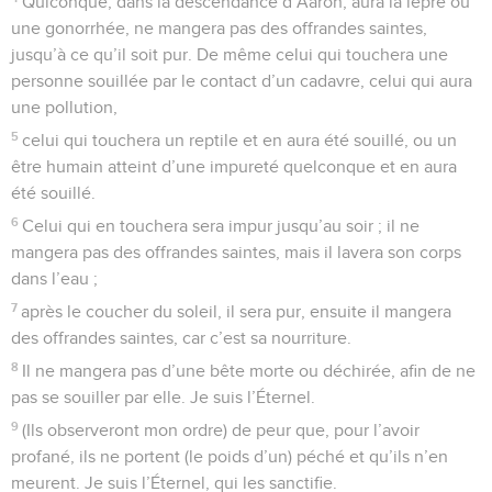
Quiconque, dans la descendance d’Aaron, aura la lèpre ou
une gonorrhée, ne mangera pas des offrandes saintes,
jusqu’à ce qu’il soit pur. De même celui qui touchera une
personne souillée par le contact d’un cadavre, celui qui aura
une pollution,
5
celui qui touchera un reptile et en aura été souillé, ou un
être humain atteint d’une impureté quelconque et en aura
été souillé.
6
Celui qui en touchera sera impur jusqu’au soir ; il ne
mangera pas des offrandes saintes, mais il lavera son corps
dans l’eau ;
7
après le coucher du soleil, il sera pur, ensuite il mangera
des offrandes saintes, car c’est sa nourriture.
8
Il ne mangera pas d’une bête morte ou déchirée, afin de ne
pas se souiller par elle. Je suis l’Éternel.
9
(Ils observeront mon ordre) de peur que, pour l’avoir
profané, ils ne portent (le poids d’un) péché et qu’ils n’en
meurent. Je suis l’Éternel, qui les sanctifie.