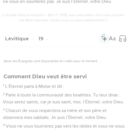
ne vous en souillerez pas. Je suis l’Éternel, votre Dieu.
© Société biblique française – Bibli’O, 1978, avec autorisation. Pour vous procurer
une Bible imprimée, rendez-vous sur www.editionsbiblio.fr
Lévitique
19
Seuls les Évangiles sont disponibles en vidéo pour le moment.
Comment Dieu veut être servi
1
L’Éternel parla à Moïse et dit :
2
Parle à toute la communauté des Israélites. Tu leur diras :
Vous serez saints, car je suis saint, moi, l’Éternel, votre Dieu.
3
Chacun de vous respectera sa mère et son père et
observera mes sabbats. Je suis l’Éternel, votre Dieu.
4
Vous ne vous tournerez pas vers les idoles et vous ne vous