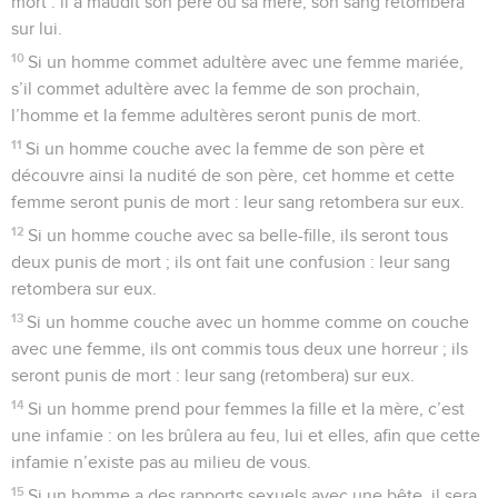
mort : il a maudit son père ou sa mère, son sang retombera
sur lui.
10
Si un homme commet adultère avec une femme mariée,
s’il commet adultère avec la femme de son prochain,
l’homme et la femme adultères seront punis de mort.
11
Si un homme couche avec la femme de son père et
découvre ainsi la nudité de son père, cet homme et cette
femme seront punis de mort : leur sang retombera sur eux.
12
Si un homme couche avec sa belle-fille, ils seront tous
deux punis de mort ; ils ont fait une confusion : leur sang
retombera sur eux.
13
Si un homme couche avec un homme comme on couche
avec une femme, ils ont commis tous deux une horreur ; ils
seront punis de mort : leur sang (retombera) sur eux.
14
Si un homme prend pour femmes la fille et la mère, c’est
une infamie : on les brûlera au feu, lui et elles, afin que cette
infamie n’existe pas au milieu de vous.
15
Si un homme a des rapports sexuels avec une bête, il sera