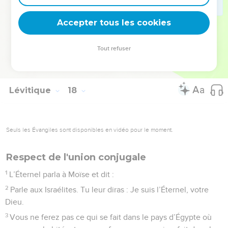
16
Si elle ne nettoie pas ses vêtements et ne lave pas son
Accepter tous les cookies
corps, elle portera (le poids de) sa faute.
© Société biblique française – Bibli’O, 1978, avec autorisation. Pour vous procurer
Tout refuser
une Bible imprimée, rendez-vous sur www.editionsbiblio.fr
Lévitique
18
Seuls les Évangiles sont disponibles en vidéo pour le moment.
Respect de l'union conjugale
1
L’Éternel parla à Moïse et dit :
2
Parle aux Israélites. Tu leur diras : Je suis l’Éternel, votre
Dieu.
3
Vous ne ferez pas ce qui se fait dans le pays d’Égypte où