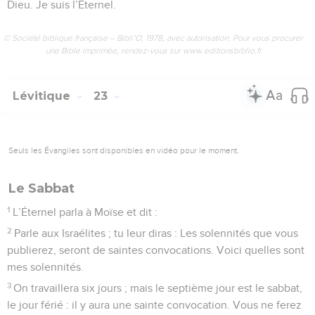
Dieu. Je suis l’Éternel.
© Société biblique française – Bibli’O, 1978, avec autorisation. Pour vous procurer
une Bible imprimée, rendez-vous sur www.editionsbiblio.fr
Lévitique
23
Seuls les Évangiles sont disponibles en vidéo pour le moment.
Le Sabbat
1
L’Éternel parla à Moïse et dit :
2
Parle aux Israélites ; tu leur diras : Les solennités que vous
publierez, seront de saintes convocations. Voici quelles sont
mes solennités.
3
On travaillera six jours ; mais le septième jour est le sabbat,
le jour férié : il y aura une sainte convocation. Vous ne ferez