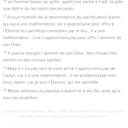
20
un homme bossu ou grêle, ayant une tache à l’œil, la gale,
une dartre ou les testicules écrasés.
21
Aucun homme de la descendance du sacrificateur Aaron,
qui aura une malformation, ne s’approchera pour offrir à
l’Éternel les sacrifices consumés par le feu ; il a une
malformation : il ne s’approchera pas pour offrir l’aliment de
son Dieu.
22
Il pourra manger l’aliment de son Dieu, des choses très
saintes et des choses saintes.
23
Mais il n’ira pas vers le voile et ne s’approchera pas de
l’autel, car il a une malformation ; il ne profanera pas mes
lieux saints, car je suis l’Éternel, qui les sanctifie.
24
Moïse adressa ces paroles à Aaron et à ses fils, ainsi qu’à
tous les Israélites.
© Société biblique française – Bibli’O, 1978, avec autorisation. Pour vous procurer
une Bible imprimée, rendez-vous sur www.editionsbiblio.fr