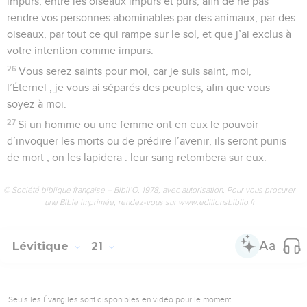
impurs, entre les oiseaux impurs et purs, afin de ne pas
rendre vos personnes abominables par des animaux, par des
oiseaux, par tout ce qui rampe sur le sol, et que j’ai exclus à
votre intention comme impurs.
26
Vous serez saints pour moi, car je suis saint, moi,
l’Éternel ; je vous ai séparés des peuples, afin que vous
soyez à moi.
27
Si un homme ou une femme ont en eux le pouvoir
d’invoquer les morts ou de prédire l’avenir, ils seront punis
de mort ; on les lapidera : leur sang retombera sur eux.
© Société biblique française – Bibli’O, 1978, avec autorisation. Pour vous procurer
une Bible imprimée, rendez-vous sur www.editionsbiblio.fr
Lévitique
21
Seuls les Évangiles sont disponibles en vidéo pour le moment.