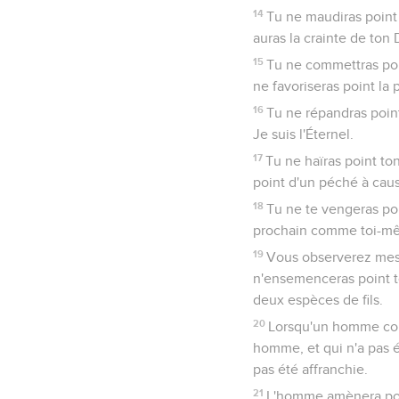
14
Tu ne maudiras point 
auras la crainte de ton D
15
Tu ne commettras poin
ne favoriseras point la 
16
Tu ne répandras point
Je suis l'Éternel.
17
Tu ne haïras point to
point d'un péché à caus
18
Tu ne te vengeras poi
prochain comme toi-mêm
19
Vous observerez mes 
n'ensemenceras point t
deux espèces de fils.
20
Lorsqu'un homme cou
homme, et qui n'a pas é
pas été affranchie.
21
L'homme amènera pour 