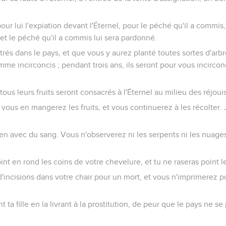
pour lui l'expiation devant l'Éternel, pour le péché qu'il a commis,
, et le péché qu'il a commis lui sera pardonné.
és dans le pays, et que vous y aurez planté toutes sortes d'arbre
mme incirconcis ; pendant trois ans, ils seront pour vous incirco
ous leurs fruits seront consacrés à l'Éternel au milieu des réjoui
ous en mangerez les fruits, et vous continuerez à les récolter. Je
n avec du sang. Vous n'observerez ni les serpents ni les nuages
t en rond les coins de votre chevelure, et tu ne raseras point le
'incisions dans votre chair pour un mort, et vous n'imprimerez po
 ta fille en la livrant à la prostitution, de peur que le pays ne se