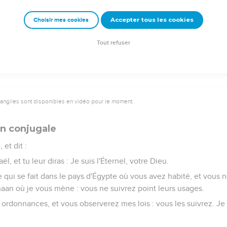
gène ou étrangère, qui mangera d'une bête morte ou déchirée, l
Accepter tous les cookies
Choisir mes cookies
 sera impure jusqu'au soir ; puis elle sera pure.
s vêtements, et ne lave pas son corps, elle portera la peine de sa
Tout refuser
vangiles sont disponibles en vidéo pour le moment.
on conjugale
 et dit :
ël, et tu leur diras : Je suis l'Éternel, votre Dieu.
 qui se fait dans le pays d'Égypte où vous avez habité, et vous n
naan où je vous mène : vous ne suivrez point leurs usages.
rdonnances, et vous observerez mes lois : vous les suivrez. Je s