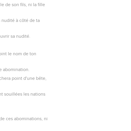
de son fils, ni la fille
 nudité à côté de ta
vrir sa nudité.
point le nom de ton
e abomination.
chera point d'une bête,
t souillées les nations
e ces abominations, ni