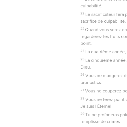
culpabilité.
22
Le sacrificateur fera 
sacrifice de culpabilité
23
Quand vous serez entr
regarderez les fruits co
point.
24
La quatrième année, t
25
La cinquième année, v
Dieu.
26
Vous ne mangerez rie
pronostics.
27
Vous ne couperez poin
28
Vous ne ferez point d
Je suis l'Éternel.
29
Tu ne profaneras point
remplisse de crimes.