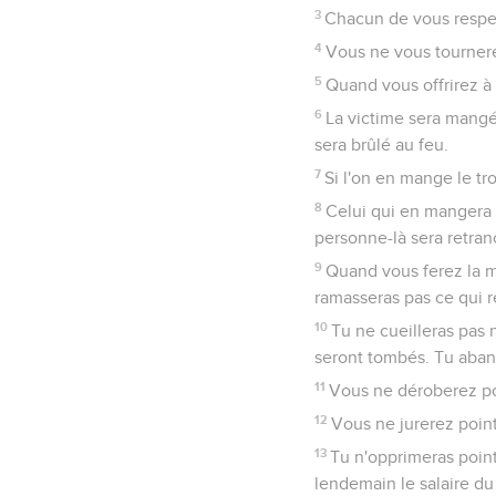
3
Chacun de vous respect
4
Vous ne vous tournerez
5
Quand vous offrirez à l
6
La victime sera mangée
sera brûlé au feu.
7
Si l'on en mange le tro
8
Celui qui en mangera p
personne-là sera retra
9
Quand vous ferez la m
ramasseras pas ce qui r
10
Tu ne cueilleras pas 
seront tombés. Tu aband
11
Vous ne déroberez poi
12
Vous ne jurerez point
13
Tu n'opprimeras point 
lendemain le salaire du