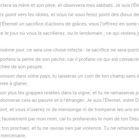
era sa mère et son père, et observera mes sabbats. Je suis l'Éte
 point vers les idoles, et vous ne vous ferez point des dieux de
'Éternel un sacrifice d'actions de grâces, vous l'offrirez en sorte q
 le jour où vous la sacrifierez, ou le lendemain ; ce qui restera 
isième jour, ce sera une chose infecte : le sacrifice ne sera poin
ortera la peine de son péché, car il profane ce qui est consacré à
nchée de son peuple.
oisson dans votre pays, tu laisseras un coin de ton champ sans l
este à glaner.
non plus les grappes restées dans ta vigne, et tu ne ramasseras p
onneras cela au pauvre et à l'étranger. Je suis l'Éternel, votre D
nt, et vous n'userez ni de mensonge ni de tromperie les uns env
 faussement par mon nom, car tu profanerais le nom de ton Dieu. 
ton prochain, et tu ne raviras rien par violence. Tu ne retiendra
 mercenaire.