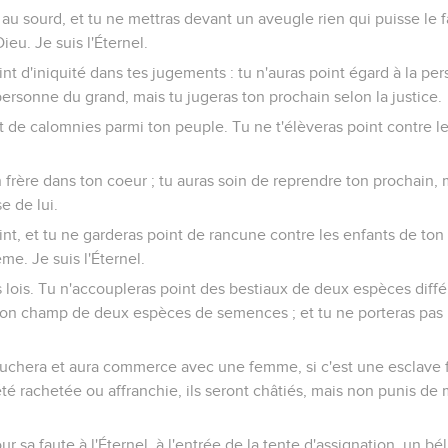
au sourd, et tu ne mettras devant un aveugle rien qui puisse le fa
ieu. Je suis l'Éternel.
t d'iniquité dans tes jugements : tu n'auras point égard à la pe
personne du grand, mais tu jugeras ton prochain selon la justice.
 de calomnies parmi ton peuple. Tu ne t'élèveras point contre l
n frère dans ton coeur ; tu auras soin de reprendre ton prochain, 
e de lui.
nt, et tu ne garderas point de rancune contre les enfants de ton
e. Je suis l'Éternel.
lois. Tu n'accoupleras point des bestiaux de deux espèces différ
on champ de deux espèces de semences ; et tu ne porteras pas 
chera et aura commerce avec une femme, si c'est une esclave f
té rachetée ou affranchie, ils seront châtiés, mais non punis de m
sa faute à l'Éternel, à l'entrée de la tente d'assignation, un bél