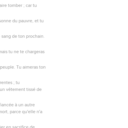
ire tomber ; car tu
rsonne du pauvre, et tu
e sang de ton prochain.
mais tu ne te chargeras
 peuple. Tu aimeras ton
entes ; tu
un vêtement tissé de
iancée à un autre
ort, parce qu'elle n'a
ier en sacrifice de