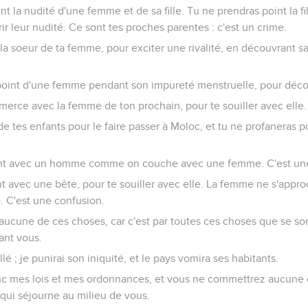
 la nudité d'une femme et de sa fille. Tu ne prendras point la fille 
rir leur nudité. Ce sont tes proches parentes : c'est un crime.
la soeur de ta femme, pour exciter une rivalité, en découvrant sa
point d'une femme pendant son impureté menstruelle, pour décou
merce avec la femme de ton prochain, pour te souiller avec elle.
de tes enfants pour le faire passer à Moloc, et tu ne profaneras 
int avec un homme comme on couche avec une femme. C'est un
t avec une bête, pour te souiller avec elle. La femme ne s'appro
e. C'est une confusion.
aucune de ces choses, car c'est par toutes ces choses que se son
ant vous.
lé ; je punirai son iniquité, et le pays vomira ses habitants.
c mes lois et mes ordonnances, et vous ne commettrez aucune d
r qui séjourne au milieu de vous.