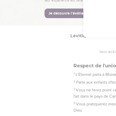
15
Toute personne, indi
se lavera dans l'eau, et
16
Si elle ne lave pas se
Lévitique
18
Seuls les É
Respect de l'uni
1
L'Éternel parla à Moïse,
2
Parle aux enfants d'Isra
3
Vous ne ferez point ce
fait dans le pays de Ca
4
Vous pratiquerez mes o
Dieu.