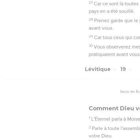
27
Car ce sont là toutes
pays en a été souillé.
28
Prenez garde que le p
avant vous.
29
Car tous ceux qui co
30
Vous observerez mes
pratiquaient avant vous,
Lévitique
19
Seuls les É
Comment Dieu ve
1
L'Éternel parla à Moïse,
2
Parle à toute l'assemblé
votre Dieu.