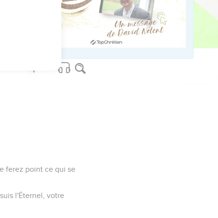
avera ses vêtements,
 faute.
e ferez point ce qui se
uis l'Éternel, votre