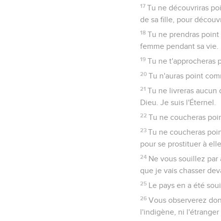
17
Tu ne découvriras point
de sa fille, pour découv
18
Tu ne prendras point 
femme pendant sa vie.
19
Tu ne t'approcheras 
20
Tu n'auras point com
21
Tu ne livreras aucun 
Dieu. Je suis l'Éternel.
22
Tu ne coucheras po
23
Tu ne coucheras poin
pour se prostituer à ell
24
Ne vous souillez par 
que je vais chasser dev
25
Le pays en a été souil
26
Vous observerez don
l'indigène, ni l'étrange