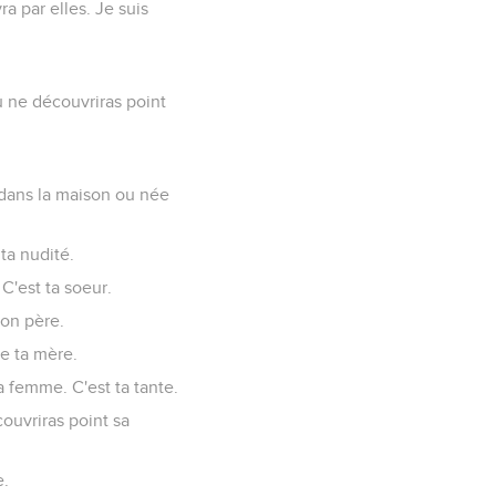
a par elles. Je suis
tu ne découvriras point
.
e dans la maison ou née
 ta nudité.
C'est ta soeur.
ton père.
de ta mère.
a femme. C'est ta tante.
couvriras point sa
e.