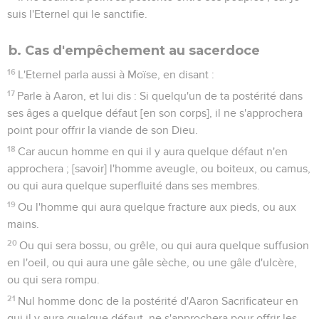
suis l'Eternel qui le sanctifie.
b. Cas d'empêchement au sacerdoce
16
L'Eternel parla aussi à Moïse, en disant :
17
Parle à Aaron, et lui dis : Si quelqu'un de ta postérité dans
ses âges a quelque défaut [en son corps], il ne s'approchera
point pour offrir la viande de son Dieu.
18
Car aucun homme en qui il y aura quelque défaut n'en
approchera ; [savoir] l'homme aveugle, ou boiteux, ou camus,
ou qui aura quelque superfluité dans ses membres.
19
Ou l'homme qui aura quelque fracture aux pieds, ou aux
mains.
20
Ou qui sera bossu, ou grêle, ou qui aura quelque suffusion
en l'oeil, ou qui aura une gâle sèche, ou une gâle d'ulcère,
ou qui sera rompu.
21
Nul homme donc de la postérité d'Aaron Sacrificateur en
qui il y aura quelque défaut, ne s'approchera pour offrir les