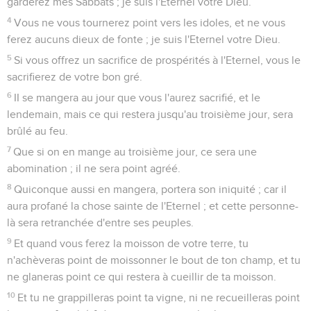
garderez mes Sabbats ; je suis l'Eternel votre Dieu.
4
Vous ne vous tournerez point vers les idoles, et ne vous
ferez aucuns dieux de fonte ; je suis l'Eternel votre Dieu.
5
Si vous offrez un sacrifice de prospérités à l'Eternel, vous le
sacrifierez de votre bon gré.
6
II se mangera au jour que vous l'aurez sacrifié, et le
lendemain, mais ce qui restera jusqu'au troisième jour, sera
brûlé au feu.
7
Que si on en mange au troisième jour, ce sera une
abomination ; il ne sera point agréé.
8
Quiconque aussi en mangera, portera son iniquité ; car il
aura profané la chose sainte de l'Eternel ; et cette personne-
là sera retranchée d'entre ses peuples.
9
Et quand vous ferez la moisson de votre terre, tu
n'achèveras point de moissonner le bout de ton champ, et tu
ne glaneras point ce qui restera à cueillir de ta moisson.
10
Et tu ne grappilleras point ta vigne, ni ne recueilleras point