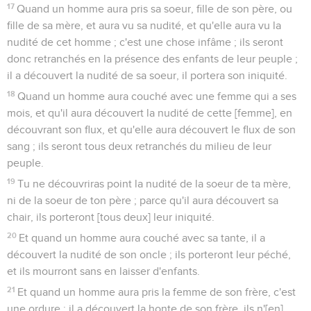
17
Quand un homme aura pris sa soeur, fille de son père, ou
fille de sa mère, et aura vu sa nudité, et qu'elle aura vu la
nudité de cet homme ; c'est une chose infâme ; ils seront
donc retranchés en la présence des enfants de leur peuple ;
il a découvert la nudité de sa soeur, il portera son iniquité.
18
Quand un homme aura couché avec une femme qui a ses
mois, et qu'il aura découvert la nudité de cette [femme], en
découvrant son flux, et qu'elle aura découvert le flux de son
sang ; ils seront tous deux retranchés du milieu de leur
peuple.
19
Tu ne découvriras point la nudité de la soeur de ta mère,
ni de la soeur de ton père ; parce qu'il aura découvert sa
chair, ils porteront [tous deux] leur iniquité.
20
Et quand un homme aura couché avec sa tante, il a
découvert la nudité de son oncle ; ils porteront leur péché,
et ils mourront sans en laisser d'enfants.
21
Et quand un homme aura pris la femme de son frère, c'est
une ordure ; il a découvert la honte de son frère, ils n'[en]