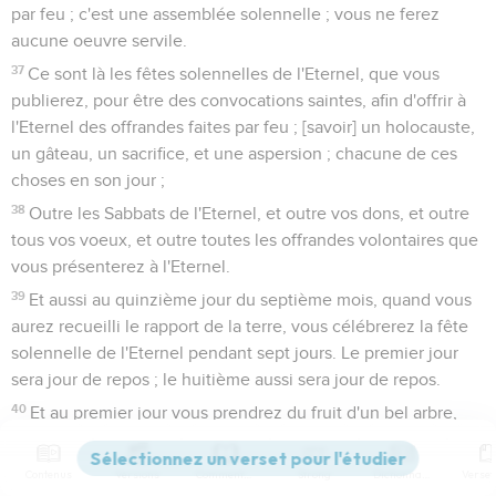
par feu ; c'est une assemblée solennelle ; vous ne ferez
aucune oeuvre servile.
37
Ce sont là les fêtes solennelles de l'Eternel, que vous
publierez, pour être des convocations saintes, afin d'offrir à
l'Eternel des offrandes faites par feu ; [savoir] un holocauste,
un gâteau, un sacrifice, et une aspersion ; chacune de ces
choses en son jour ;
38
Outre les Sabbats de l'Eternel, et outre vos dons, et outre
tous vos voeux, et outre toutes les offrandes volontaires que
vous présenterez à l'Eternel.
39
Et aussi au quinzième jour du septième mois, quand vous
aurez recueilli le rapport de la terre, vous célébrerez la fête
solennelle de l'Eternel pendant sept jours. Le premier jour
sera jour de repos ; le huitième aussi sera jour de repos.
40
Et au premier jour vous prendrez du fruit d'un bel arbre,
des branches de palmier, et des rameaux d'arbres branchus,
et des saules de rivière, et vous vous réjouirez pendant sept
Contenus
Versions
Commentaires
Strong
Dictionnaire
jours devant l'Eternel votre Dieu.