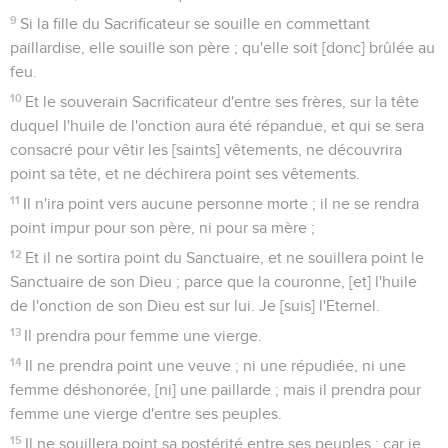
9
Si la fille du Sacrificateur se souille en commettant
paillardise, elle souille son père ; qu'elle soit [donc] brûlée au
feu.
10
Et le souverain Sacrificateur d'entre ses frères, sur la tête
duquel l'huile de l'onction aura été répandue, et qui se sera
consacré pour vêtir les [saints] vêtements, ne découvrira
point sa tête, et ne déchirera point ses vêtements.
11
Il n'ira point vers aucune personne morte ; il ne se rendra
point impur pour son père, ni pour sa mère ;
12
Et il ne sortira point du Sanctuaire, et ne souillera point le
Sanctuaire de son Dieu ; parce que la couronne, [et] l'huile
de l'onction de son Dieu est sur lui. Je [suis] l'Eternel.
13
Il prendra pour femme une vierge.
14
Il ne prendra point une veuve ; ni une répudiée, ni une
femme déshonorée, [ni] une paillarde ; mais il prendra pour
femme une vierge d'entre ses peuples.
15
Il ne souillera point sa postérité entre ses peuples ; car je