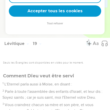
les personnes qui les auront faites seront retranchées du
milieu de leur peuple.
Accepter tous les cookies
30
Vous garderez donc ce que j'ai ordonné de garder, et vous
ne pratiquerez aucune de ces coutumes abominables qui
Tout refuser
ont été pratiquées avant vous, et vous ne vous souillerez
point par elles ; je suis l'Eternel votre Dieu.
Lévitique
19
Seuls les Évangiles sont disponibles en vidéo pour le moment.
Comment Dieu veut être servi
1
L'Eternel parla aussi à Moïse, en disant :
2
Parle à toute l'assemblée des enfants d'Israël, et leur dis :
Soyez saints ; car je suis saint, moi l'Eternel votre Dieu.
3
Vous craindrez chacun sa mère et son père, et vous