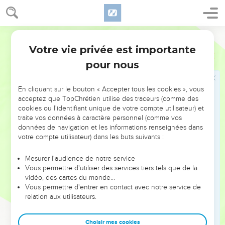
23
Tu ne t'approcheras point aussi d'aucune bête pour te
souiller avec elle ; et la femme ne se prostituera point à une
bête ; c'est une confusion.
Martin
24
Ne vous souillez point en aucune de ces choses ; car les
Votre vie privée est importante
Lévitique
18
nations que je m'en vais chasser de devant vous, se sont
pour nous
souillées en toutes ces choses ;
25
Dont la terre a été souillée, et je m'en vais punir sur elle
En cliquant sur le bouton « Accepter tous les cookies », vous
son iniquité, et la terre vomira ses habitants.
acceptez que TopChrétien utilise des traceurs (comme des
cookies ou l'identifiant unique de votre compte utilisateur) et
26
Mais quant à vous, vous garderez mes ordonnances et
traite vos données à caractère personnel (comme vos
mes jugements, et vous ne ferez aucune de ces
données de navigation et les informations renseignées dans
abominations, tant celui qui est né au pays, que l'étranger
votre compte utilisateur) dans les buts suivants :
qui fait son séjour parmi vous.
Mesurer l'audience de notre service
27
Car les gens de ce pays-là qui ont été avant vous, ont fait
Vous permettre d'utiliser des services tiers tels que de la
toutes ces abominations, et la terre en a été souillée.
vidéo, des cartes du monde…
Vous permettre d'entrer en contact avec notre service de
28
La terre ne vous vomirait-elle point, si vous la souilliez,
relation aux utilisateurs.
comme elle aura vomi les gens qui y ont été avant vous ?
29
Car quiconque fera aucune de toutes ces abominations,
Choisir mes cookies