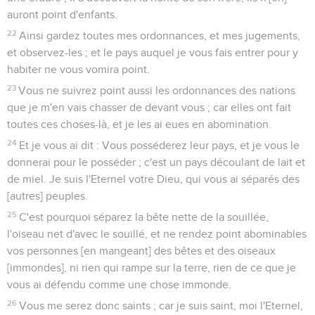
auront point d'enfants.
22
Ainsi gardez toutes mes ordonnances, et mes jugements,
et observez-les ; et le pays auquel je vous fais entrer pour y
habiter ne vous vomira point.
23
Vous ne suivrez point aussi les ordonnances des nations
que je m'en vais chasser de devant vous ; car elles ont fait
toutes ces choses-là, et je les ai eues en abomination.
24
Et je vous ai dit : Vous posséderez leur pays, et je vous le
donnerai pour le posséder ; c'est un pays découlant de lait et
de miel. Je suis l'Eternel votre Dieu, qui vous ai séparés des
[autres] peuples.
25
C'est pourquoi séparez la bête nette de la souillée,
l'oiseau net d'avec le souillé, et ne rendez point abominables
vos personnes [en mangeant] des bêtes et des oiseaux
[immondes], ni rien qui rampe sur la terre, rien de ce que je
vous ai défendu comme une chose immonde.
26
Vous me serez donc saints ; car je suis saint, moi l'Eternel,