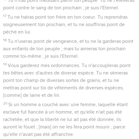
Tu n'iras point médisant parmi ton peuple. Tu ne t'élèveras
point contre le sang de ton prochain ; je suis l'Eternel.
17
Tu ne haïras point ton frère en ton coeur. Tu reprendras
soigneusement ton prochain, et tu ne souffriras point de
péché en lui.
18
Tu n'useras point de vengeance, et tu ne la garderas point
aux enfants de ton peuple ; mais tu aimeras ton prochain
comme toi-même ; je suis l'Eternel.
19
Vous garderez mes ordonnances. Tu n'accoupleras point
tes bêtes avec d'autres de diverse espèce. Tu ne sèmeras
point ton champ de diverses sortes de grains, et tu ne
mettras point sur toi de vêtements de diverses espèces,
[comme] de laine et de lin.
20
Si un homme a couché avec une femme, laquelle étant
esclave fut fiancée à un homme, et qu'elle n'ait pas été
rachetée, et que la liberté ne lui ait pas été donnée, ils
auront le fouet ; [mais] on ne les fera point mourir ; parce
qu'elle n'avait pas été affranchie.