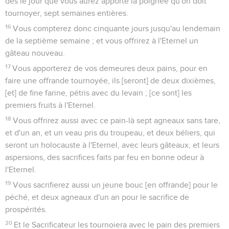
dès le jour que vous aurez apporté la poignée qu'on doit
tournoyer, sept semaines entières.
16
Vous compterez donc cinquante jours jusqu'au lendemain
de la septième semaine ; et vous offrirez à l'Eternel un
gâteau nouveau.
17
Vous apporterez de vos demeures deux pains, pour en
faire une offrande tournoyée, ils [seront] de deux dixièmes,
[et] de fine farine, pétris avec du levain ; [ce sont] les
premiers fruits à l'Eternel.
18
Vous offrirez aussi avec ce pain-là sept agneaux sans tare,
et d'un an, et un veau pris du troupeau, et deux béliers, qui
seront un holocauste à l'Eternel, avec leurs gâteaux, et leurs
aspersions, des sacrifices faits par feu en bonne odeur à
l'Eternel.
19
Vous sacrifierez aussi un jeune bouc [en offrande] pour le
péché, et deux agneaux d'un an pour le sacrifice de
prospérités.
20
Et le Sacrificateur les tournoiera avec le pain des premiers