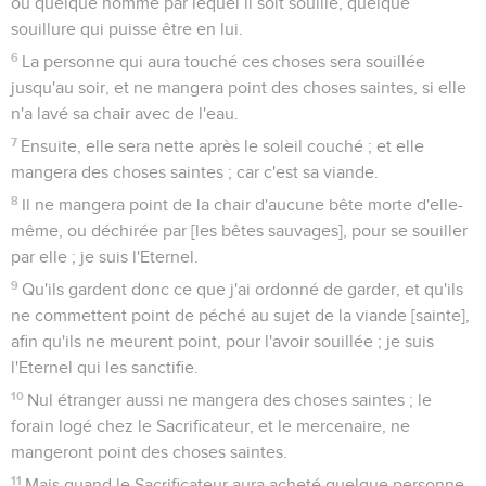
ou quelque homme par lequel il soit souillé, quelque
souillure qui puisse être en lui.
6
La personne qui aura touché ces choses sera souillée
jusqu'au soir, et ne mangera point des choses saintes, si elle
n'a lavé sa chair avec de l'eau.
7
Ensuite, elle sera nette après le soleil couché ; et elle
mangera des choses saintes ; car c'est sa viande.
8
Il ne mangera point de la chair d'aucune bête morte d'elle-
même, ou déchirée par [les bêtes sauvages], pour se souiller
par elle ; je suis l'Eternel.
9
Qu'ils gardent donc ce que j'ai ordonné de garder, et qu'ils
ne commettent point de péché au sujet de la viande [sainte],
afin qu'ils ne meurent point, pour l'avoir souillée ; je suis
l'Eternel qui les sanctifie.
10
Nul étranger aussi ne mangera des choses saintes ; le
forain logé chez le Sacrificateur, et le mercenaire, ne
mangeront point des choses saintes.
11
Mais quand le Sacrificateur aura acheté quelque personne