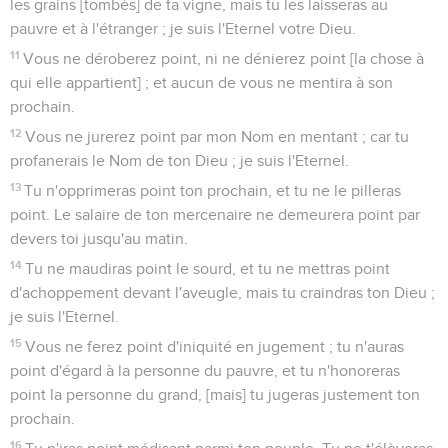
les grains [tombés] de ta vigne, mais tu les laisseras au
pauvre et à l'étranger ; je suis l'Eternel votre Dieu.
11
Vous ne déroberez point, ni ne dénierez point [la chose à
qui elle appartient] ; et aucun de vous ne mentira à son
prochain.
12
Vous ne jurerez point par mon Nom en mentant ; car tu
profanerais le Nom de ton Dieu ; je suis l'Eternel.
13
Tu n'opprimeras point ton prochain, et tu ne le pilleras
point. Le salaire de ton mercenaire ne demeurera point par
devers toi jusqu'au matin.
14
Tu ne maudiras point le sourd, et tu ne mettras point
d'achoppement devant l'aveugle, mais tu craindras ton Dieu ;
je suis l'Eternel.
15
Vous ne ferez point d'iniquité en jugement ; tu n'auras
point d'égard à la personne du pauvre, et tu n'honoreras
point la personne du grand, [mais] tu jugeras justement ton
prochain.
16