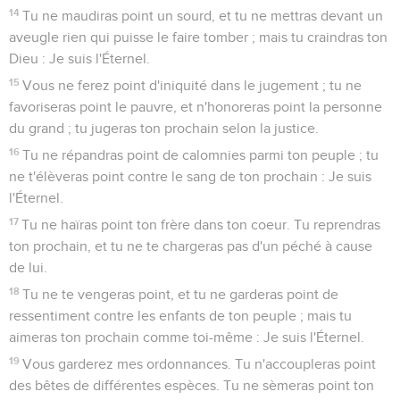
ses enfants à Moloc, sera puni de mort : le peuple du pays le
lapidera.
3
Et moi, je tournerai ma face contre cet homme, et je le
retrancherai du milieu de son peuple, parce qu'il aura livré
ses enfants à Moloc, pour souiller mon sanctuaire et profaner
le nom de ma sainteté.
4
Et si le peuple du pays ferme les yeux sur cet homme,
quand il donnera de ses enfants à Moloc, et ne le fait pas
mourir,
5
Moi, je tournerai ma face contre cet homme et contre sa
famille, et je le retrancherai du milieu de son peuple avec
tous ceux qui se prostituent à son exemple, en se prostituant
à Moloc.
6
Si quelqu'un se tourne vers ceux qui évoquent les esprits
et vers les devins, pour se prostituer après eux, je tournerai
ma face contre cette personne, et je la retrancherai du milieu
de son peuple.
7