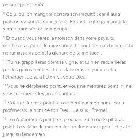
35
Vous ne commettrez point d'iniquité dans le jugement, ni
dans la mesure, ni dans le poids, ni dans la contenance.
36
Vous aurez des balances justes, des pierres à peser justes,
un épha juste, et un hin juste : Je suis l'Éternel, votre Dieu,
qui vous ai fait sortir du pays d'Égypte.
37
Vous garderez donc toutes mes lois et toutes mes
ordonnances, et vous les pratiquerez : Je suis l'Éternel.
Lévitique
20
Seuls les Évangiles sont disponibles en vidéo pour le moment.
Les cultes interdits
1
L'Éternel parla encore à Moïse, en disant :
2
Tu diras aux enfants d'Israël : Quiconque des enfants
d'Israël, ou des étrangers séjournant en Israël, donnera de