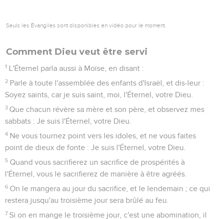
mort, et vous n'imprimerez point de caractères sur vous : Je
suis l'Éternel.
29
Ne profane point ta fille en la prostituant ; afin que le pays
ne se prostitue pas et ne se remplisse pas de crimes.
30
Vous observerez mes sabbats, et vous révérerez mon
sanctuaire : Je suis l'Éternel.
31
Ne vous adressez point à ceux qui évoquent les esprits, ni
aux devins ; ne les consultez pas pour vous souiller avec
eux : Je suis l'Éternel, votre Dieu.
32
Lève-toi devant les cheveux blancs, honore la personne
du vieillard, et crains ton Dieu : Je suis l'Éternel.
33
Quand un étranger séjournera parmi vous, dans votre
pays, vous ne l'opprimerez pas.
34
L'étranger qui séjourne parmi vous, vous sera comme celui
qui est né parmi vous, et tu l'aimeras comme toi-même ; car
vous avez été étrangers dans le pays d'Égypte : Je suis
l'Éternel, votre Dieu.