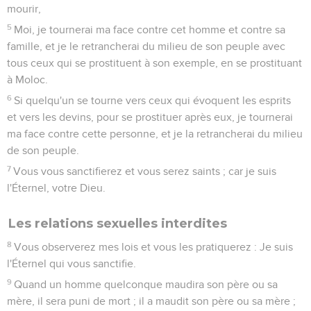
Lévitique
21
Seuls les Évangiles sont disponibles en vidéo pour le moment.
a. La vie privée des prêtres
1
L'Éternel dit encore à Moïse : Parle aux sacrificateurs, fils
d'Aaron, et dis-leur : Un sacrificateur ne se rendra pas impur
parmi son peuple pour un mort,
2
Excepté pour son proche parent, qui le touche de près,
pour sa mère, pour son père, pour son fils, pour sa fille, et
pour son frère,
3
Et pour sa soeur vierge qui le touche de près, et qui n'a
point de mari ; il se rendra impur pour elle.
4
Chef parmi son peuple, il ne se rendra point impur pour se
profaner.
5
Les sacrificateurs ne se feront point de place chauve sur la