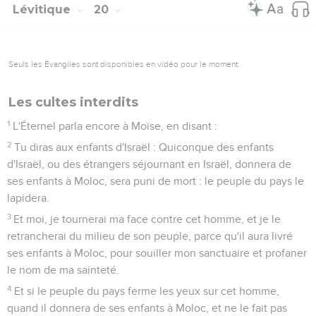
vais chasser de devant vous ; car ils ont fait toutes ces
choses, et je les ai en abomination.
24
Et je vous ai dit : C'est vous qui posséderez leur pays ; je
vous le donnerai pour le posséder, c'est un pays où coulent
le lait et le miel : Je suis l'Éternel, votre Dieu, qui vous ai
séparés des peuples.
25
Séparez donc la bête pure de celle qui est souillée,
l'oiseau souillé de celui qui est pur ; et ne rendez pas vos
personnes abominables par des animaux, par des oiseaux,
par tout ce qui rampe sur la terre, que je vous ai fait séparer
comme impurs.
26
Vous serez saints pour moi, car je suis saint, moi,
l'Éternel ; et je vous ai séparés des peuples, afin que vous
soyez à moi.
27
Lorsqu'il se trouvera un homme ou une femme évoquant
les esprits ou se livrant à la divination, ils seront punis de
mort ; on les lapidera : leur sang sera sur eux.