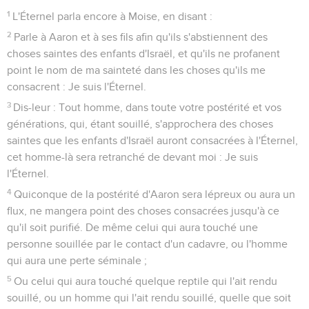
leur mutilation est un défaut en elles ; elles ne seront point
agréées en votre faveur.
26
L'Éternel parla encore à Moïse, en disant :
27
Quand un veau, un agneau ou un chevreau naîtra, il sera
sept jours avec sa mère ; et à partir du huitième jour et les
suivants, il sera agréé en offrande de sacrifice fait par le feu à
l'Éternel.
28
Soit gros soit menu bétail, vous n'égorgerez pas un animal
et son petit le même jour.
29
Et quand vous offrirez un sacrifice d'actions de grâces à
l'Éternel, vous le sacrifierez de manière qu'il soit agréé en
votre faveur.
30
Il sera mangé le jour même, vous n'en laisserez rien
jusqu'au matin : Je suis l'Éternel.
31
Gardez donc mes commandements, et accomplissez-les :
Je suis l'Éternel.
32
Et ne profanez point mon saint nom, et je serai sanctifié au