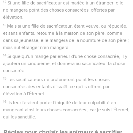
ferez aucune oeuvre ; c'est le sabbat de l'Éternel dans toutes
vos demeures.
4
Voici les fêtes de l'Éternel, les saintes convocations, que
vous publierez à leurs temps fixés.
La Pâque et la fête des Pains sans levain
5
Le premier mois, le quatorzième jour du mois, entre les
deux soirs, sera la Pâque de l'Éternel ;
6
Et le quinzième jour de ce mois, sera la fête des pains sans
levain à l'Éternel ; vous mangerez des pains sans levain
pendant sept jours.
7
Le premier jour vous aurez une sainte convocation ; vous
ne ferez aucune oeuvre servile.
8
Vous offrirez à l'Éternel, pendant sept jours, des sacrifices
faits par le feu. Le septième jour il y aura une sainte
convocation ; vous ne ferez aucune oeuvre servile.