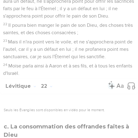
point agréé pour vous.
21
Et quand un homme offrira à l'Éternel un sacrifice de
prospérités, de gros ou de menu bétail, pour s'acquitter d'un
voeu, ou en offrande volontaire, pour être agréée la victime
sera sans défaut ; qu'il n'y ait en elle aucun défaut.
22
Vous n'en offrirez point à l'Éternel qui soit aveugle, ou
estropiée, ou mutilée, ou affectée d'ulcères, de la gale ou
d'une dartre ; et vous n'en ferez point sur l'autel un sacrifice
par le feu, à l'Éternel.
23
Tu pourras sacrifier comme offrande volontaire un boeuf
ou un agneau ayant quelque membre trop long ou trop
court ; mais il ne sera point agréé pour un voeu.
24
Vous n'offrirez point à l'Éternel, et vous ne sacrifierez
point dans votre pays un animal dont les testicules ont été
froissés, écrasés, arrachés ou coupés.
25
Vous n'accepterez de la main d'un étranger aucune de
ces victimes pour l'offrir comme aliment de votre Dieu ; car