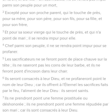
l'Éternel.
4
Quiconque de la postérité d'Aaron sera lépreux ou aura un
flux, ne mangera point des choses consacrées jusqu'à ce
qu'il soit purifié. De même celui qui aura touché une
personne souillée par le contact d'un cadavre, ou l'homme
qui aura une perte séminale ;
5
Ou celui qui aura touché quelque reptile qui l'ait rendu
souillé, ou un homme qui l'ait rendu souillé, quelle que soit
cette souillure.
6
Celui qui touchera ces choses sera souillé jusqu'au soir ; il
ne mangera point des choses consacrées, mais il lavera son
corps dans l'eau.
7
Et après le coucher du soleil il sera pur, et ensuite il pourra
manger des choses saintes, car c'est sa nourriture.
8
Il ne mangera point d'une bête morte d'elle-même, ou
déchirée, afin de ne pas en être souillé : Je suis l'Éternel.
9
Qu'ils observent donc ce que j'ai ordonné, de peur qu'ils ne