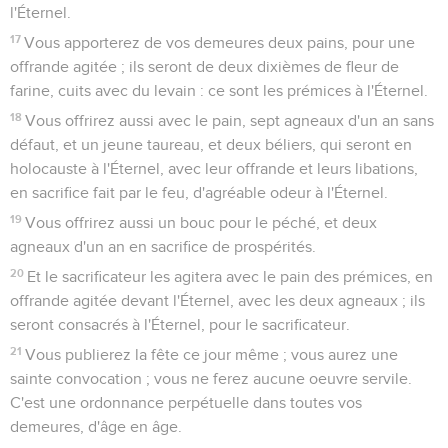
des saules de rivière ; et vous vous réjouirez pendant sept
jours devant l'Éternel, votre Dieu.
41
Vous célébrerez ainsi cette fête à l'Éternel pendant sept
jours dans l'année. C'est une ordonnance perpétuelle pour
vos générations ; vous la célébrerez le septième mois.
42
Vous demeurerez pendant sept jours sous des tentes ;
tous ceux qui seront nés en Israël demeureront sous des
tentes,
43
Afin que votre postérité sache que j'ai fait habiter les
enfants d'Israël sous des tentes, lorsque je les ai fait sortir du
pays d'Égypte : Je suis l'Éternel, votre Dieu.
44
Ainsi Moïse déclara aux enfants d'Israël les fêtes de
l'Éternel.
Lévitique
24
Contenus
Versions
Commentaires
Strong
Dictionnaire
Seuls les Évangiles sont disponibles en vidéo pour le moment.