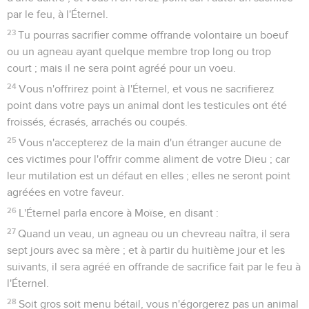
pour vos générations, dans toutes vos demeures.
La fête des Moissons
15
Vous compterez aussi, à partir du lendemain du sabbat,
dès le jour où vous aurez apporté la gerbe qui doit être
agitée, sept semaines entières.
16
Vous compterez cinquante jours jusqu'au lendemain du
septième sabbat ; et vous offrirez une nouvelle offrande à
l'Éternel.
17
Vous apporterez de vos demeures deux pains, pour une
offrande agitée ; ils seront de deux dixièmes de fleur de
farine, cuits avec du levain : ce sont les prémices à l'Éternel.
18
Vous offrirez aussi avec le pain, sept agneaux d'un an sans
défaut, et un jeune taureau, et deux béliers, qui seront en
holocauste à l'Éternel, avec leur offrande et leurs libations,
en sacrifice fait par le feu, d'agréable odeur à l'Éternel.
19
Vous offrirez aussi un bouc pour le péché, et deux