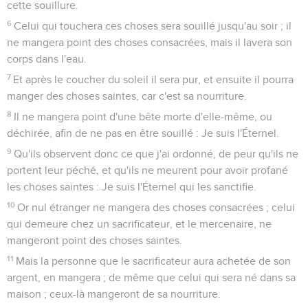
milieu des enfants d'Israël : Je suis l'Éternel, qui vous
sanctifie,
33
Qui vous ai fait sortir du pays d'Égypte pour être votre
Dieu. Je suis l'Éternel.
Lévitique
23
Seuls les Évangiles sont disponibles en vidéo pour le moment.
Le Sabbat
1
L'Éternel parla aussi à Moïse, en disant :
2
Parle aux enfants d'Israël, et dis-leur : Les fêtes de l'Éternel,
que vous publierez comme de saintes convocations, ce sont
là mes fêtes.
3
On travaillera six jours ; mais le septième jour est le sabbat,
le jour du repos ; il y aura une sainte convocation ; vous ne