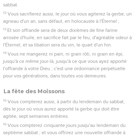
faits par le feu. Le huitième jour vous aurez une sainte
convocation, et vous offrirez à l'Éternel des sacrifices faits
par le feu ; ce sera une assemblée solennelle ; vous ne ferez
aucune oeuvre servile.
37
Telles sont les fêtes solennelles de l'Éternel, que vous
publierez comme de saintes convocations, pour offrir à
l'Éternel des sacrifices faits par le feu, des holocaustes, des
offrandes, des sacrifices et des libations, chaque chose à son
jour ;
38
Outre les sabbats de l'Éternel, et outre vos dons, et outre
tous vos voeux, et outre toutes vos offrandes volontaires que
vous présenterez à l'Éternel.
39
Mais le quinzième jour du septième mois, quand vous
aurez recueilli le produit de la terre, vous célébrerez une
fête à l'Éternel pendant sept jours. Le premier jour sera un
jour de repos, et le huitième sera aussi un jour de repos.
40
Et le premier jour vous prendrez du fruit des beaux arbres,
des branches de palmiers, des rameaux d'arbres touffus et