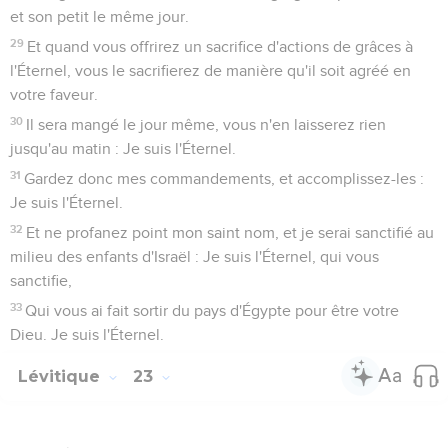
agneaux d'un an en sacrifice de prospérités.
20
Et le sacrificateur les agitera avec le pain des prémices, en
offrande agitée devant l'Éternel, avec les deux agneaux ; ils
seront consacrés à l'Éternel, pour le sacrificateur.
21
Vous publierez la fête ce jour même ; vous aurez une
sainte convocation ; vous ne ferez aucune oeuvre servile.
C'est une ordonnance perpétuelle dans toutes vos
demeures, d'âge en âge.
22
Et quand vous ferez la moisson dans votre pays, tu
n'achèveras point de moissonner le bout de ton champ, et tu
ne ramasseras point les restes de ta moisson ; tu les laisseras
pour le pauvre et pour l'étranger : Je suis l'Éternel, votre
Dieu.
Le Jour de souvenir et d'ovation
23
L'Éternel parla encore à Moïse, en disant :
24
Parle aux enfants d'Israël, et dis : Au septième mois, au
premier jour du mois, il y aura pour vous un jour de repos,