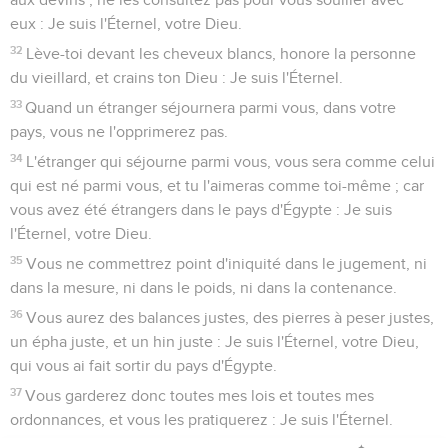
indisposition, et découvre sa nudité, s'il met à nu la source
de son sang et qu'elle découvre elle-même la source de son
sang, ils seront tous deux retranchés du milieu de leur
peuple.
19
Tu ne découvriras point la nudité de la soeur de ta mère,
ni de la soeur de ton père ; car c'est découvrir sa proche
parente ; ils porteront leur iniquité.
20
Si un homme couche avec sa tante, il découvre la nudité
de son oncle ; ils porteront la peine de leur péché, ils
mourront sans enfants.
21
Si un homme prend la femme de son frère, c'est une
impureté ; il a découvert la nudité de son frère, ils seront
sans enfants.
22
Vous observerez toutes mes lois et toutes mes
ordonnances, et vous les pratiquerez ; afin que le pays où je
vous mène pour y habiter ne vous vomisse point.
23
Vous ne marcherez point selon les lois de la nation que je