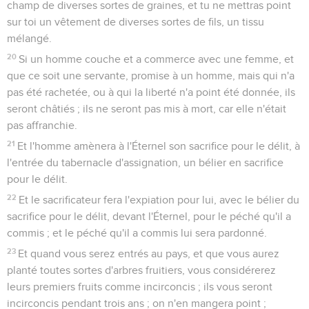
Vous vous sanctifierez et vous serez saints ; car je suis
l'Éternel, votre Dieu.
Les relations sexuelles interdites
8
Vous observerez mes lois et vous les pratiquerez : Je suis
l'Éternel qui vous sanctifie.
9
Quand un homme quelconque maudira son père ou sa
mère, il sera puni de mort ; il a maudit son père ou sa mère ;
son sang sera sur lui.
10
Si un homme commet adultère avec la femme d'un autre,
s'il commet adultère avec la femme de son prochain,
l'homme et la femme adultères seront punis de mort.
11
Si un homme couche avec la femme de son père, il
découvre la nudité de son père ; ils seront tous deux punis
de mort ; leur sang sera sur eux.
12
Si un homme couche avec sa belle-fille, ils seront tous
deux punis de mort ; ils ont commis une abomination ; leur
sang sera sur eux.