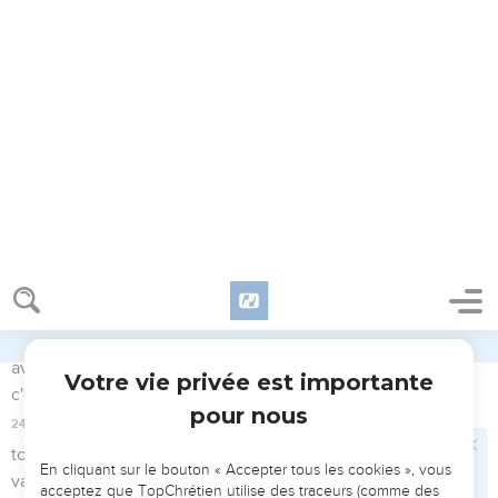
17
Tu ne haïras point ton frère dans ton coeur. Tu reprendras
ton prochain, et tu ne te chargeras pas d'un péché à cause
de lui.
18
Tu ne te vengeras point, et tu ne garderas point de
ressentiment contre les enfants de ton peuple ; mais tu
aimeras ton prochain comme toi-même : Je suis l'Éternel.
19
Vous garderez mes ordonnances. Tu n'accoupleras point
des bêtes de différentes espèces. Tu ne sèmeras point ton
champ de diverses sortes de graines, et tu ne mettras point
sur toi un vêtement de diverses sortes de fils, un tissu
mélangé.
20
Si un homme couche et a commerce avec une femme, et
que ce soit une servante, promise à un homme, mais qui n'a
pas été rachetée, ou à qui la liberté n'a point été donnée, ils
seront châtiés ; ils ne seront pas mis à mort, car elle n'était
pas affranchie.
21
Et l'homme amènera à l'Éternel son sacrifice pour le délit, à
l'entrée du tabernacle d'assignation, un bélier en sacrifice