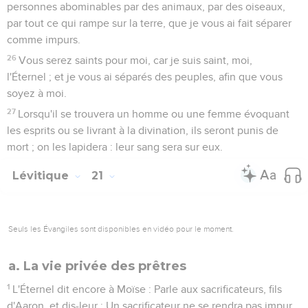
Lévitique
22
Seuls les Évangiles sont disponibles en vidéo pour le moment.
c. La consommation des offrandes faites à
Dieu
1
L'Éternel parla encore à Moise, en disant :
2
Parle à Aaron et à ses fils afin qu'ils s'abstiennent des
choses saintes des enfants d'Israël, et qu'ils ne profanent
point le nom de ma sainteté dans les choses qu'ils me
consacrent : Je suis l'Éternel.
3
Dis-leur : Tout homme, dans toute votre postérité et vos
générations, qui, étant souillé, s'approchera des choses
saintes que les enfants d'Israël auront consacrées à l'Éternel,
cet homme-là sera retranché de devant moi : Je suis