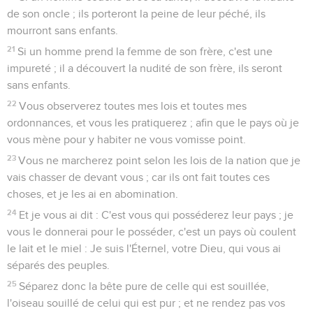
18
Car tout homme qui aura un défaut n'approchera pas : un
homme aveugle, ou boiteux, ou camus, ou qui aura quelque
membre disproportionné ;
19
Ou un homme qui aura une fracture au pied ou à la main ;
20
Ou qui sera bossu ou grêlé, ou qui aura une tache à l'oeil,
ou qui aura la gale ou une dartre ou les testicules écrasés.
21
Tout homme, de la postérité d'Aaron le sacrificateur, qui
aura un défaut, ne s'approchera point pour offrir les sacrifices
faits par le feu à l'Éternel ; il y a un défaut en lui ; il ne
s'approchera point pour offrir le pain de son Dieu.
22
Il pourra bien manger le pain de son Dieu, des choses très
saintes, et des choses consacrées ;
23
Mais il n'ira point vers le voile, et ne s'approchera point de
l'autel, car il y a un défaut en lui ; il ne profanera point mes
sanctuaires, car je suis l'Éternel qui les sanctifie.
24
Moïse parla ainsi à Aaron et à ses fils, et à tous les enfants
d'Israël.