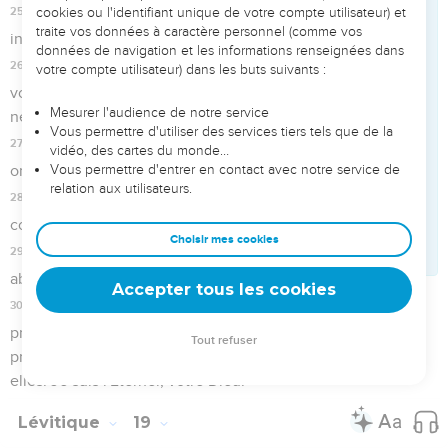
pour le délit.
22
Et le sacrificateur fera l'expiation pour lui, avec le bélier du
sacrifice pour le délit, devant l'Éternel, pour le péché qu'il a
commis ; et le péché qu'il a commis lui sera pardonné.
23
Et quand vous serez entrés au pays, et que vous aurez
planté toutes sortes d'arbres fruitiers, vous considérerez
leurs premiers fruits comme incirconcis ; ils vous seront
incirconcis pendant trois ans ; on n'en mangera point ;
24
Mais la quatrième année, tous leurs fruits seront consacrés
en sacrifices de louanges à l'Éternel.
25
Et la cinquième année, vous en mangerez le fruit, afin qu'il
vous multiplie son produit : Je suis l'Éternel, votre Dieu.
26
Vous ne mangerez rien avec le sang. Vous n'userez point
de divinations et ne pratiquerez point de magie.
27
Vous ne couperez point en rond les coins de votre
chevelure, et tu ne détruiras point les coins de ta barbe.
28
Vous ne ferez point d'incision dans votre chair pour un