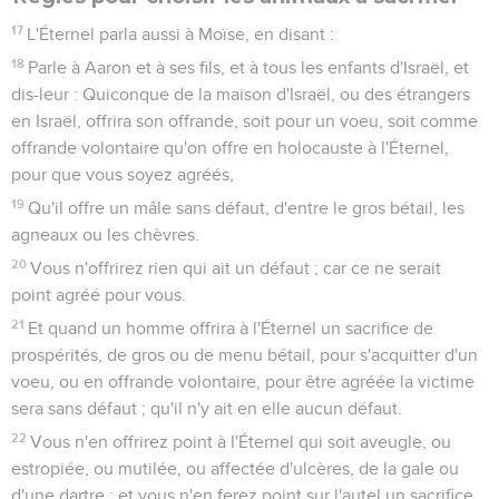
La fête de la Première gerbe
9
L'Éternel parla encore à Moïse, en disant :
10
Parle aux enfants d'Israël, et dis-leur : Quand vous serez
entrés au pays que je vous donne, et que vous en ferez la
moisson, vous apporterez au sacrificateur une gerbe,
prémices de votre moisson.
11
Et il agitera la gerbe devant l'Éternel, afin qu'elle soit
agréée pour vous ; le sacrificateur l'agitera le lendemain du
sabbat.
12
Vous sacrifierez aussi, le jour où vous agiterez la gerbe, un
agneau d'un an, sans défaut, en holocauste à l'Éternel ;
13
Et son offrande sera de deux dixièmes de fine farine
arrosée d'huile, en sacrifice fait par le feu, d'agréable odeur à
l'Éternel, et sa libation sera du vin, le quart d'un hin.
14
Vous ne mangerez ni pain, ni grain rôti, ni grain en épi,
jusqu'à ce même jour-là, jusqu'à ce que vous ayez apporté
l'offrande à votre Dieu ; c'est une ordonnance perpétuelle