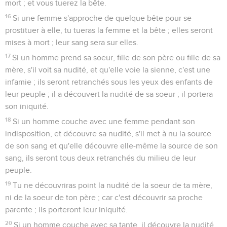
11
Il n'ira vers aucun mort ; il ne se rendra point impur ni pour
son père, ni pour sa mère.
12
Il ne sortira point du sanctuaire, et ne profanera point le
sanctuaire de son Dieu, car la consécration de l'huile de
l'onction de son Dieu est sur lui : Je suis l'Éternel.
13
Il prendra pour femme une vierge.
14
Il ne prendra ni une veuve, ni une répudiée, ni une femme
déshonorée ou prostituée ; mais il prendra pour femme une
vierge d'entre ses peuples.
15
Il ne déshonorera point sa race parmi son peuple ; car je
suis l'Éternel, qui le sanctifie.
b. Cas d'empêchement au sacerdoce
16
L'Éternel parla encore à Moïse, en disant :
17
Parle à Aaron, et dis-lui : L'homme de ta race, dans vos
générations, qui aura un défaut corporel, ne s'approchera
point pour offrir le pain de son Dieu ;