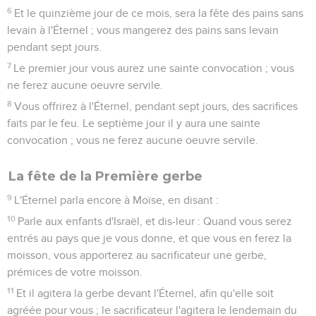
Et toute personne qui fera ce jour-là une oeuvre
quelconque, je la détruirai du milieu de son peuple.
31
Vous ne ferez aucune oeuvre ; c'est une ordonnance
perpétuelle pour vos générations, dans toutes vos
demeures.
32
Ce sera pour vous un sabbat, un jour de repos, et vous
humilierez vos âmes. Le neuvième jour du mois, au soir, d'un
soir à l'autre soir, vous célébrerez votre sabbat.
La fête des Huttes
33
L'Éternel parla encore à Moïse, en disant :
34
Parle aux enfants d'Israël, et dis : Le quinzième jour de ce
septième mois, ce sera la fête des tabernacles pendant sept
jours, à l'honneur de l'Éternel.
35
Le premier jour il y aura une sainte convocation ; vous ne
ferez aucune oeuvre servile.
36
Pendant sept jours vous offrirez à l'Éternel des sacrifices