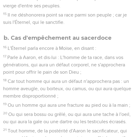
15
Les sacrificateurs ne profaneront point les choses
consacrées des enfants d'Israël, ce qu'ils offrent par
élévation à l'Éternel.
16
Ils leur feraient porter l'iniquité de leur culpabilité en
mangeant ainsi leurs choses consacrées ; car je suis l'Éternel,
qui les sanctifie.
Règles pour choisir les animaux à sacrifier
17
L'Éternel parla aussi à Moïse, en disant :
18
Parle à Aaron et à ses fils, et à tous les enfants d'Israël, et
dis-leur : Quiconque de la maison d'Israël, ou des étrangers
en Israël, offrira son offrande, soit pour un voeu, soit comme
offrande volontaire qu'on offre en holocauste à l'Éternel,
pour que vous soyez agréés,
19
Qu'il offre un mâle sans défaut, d'entre le gros bétail, les
agneaux ou les chèvres.
20
Vous n'offrirez rien qui ait un défaut ; car ce ne serait