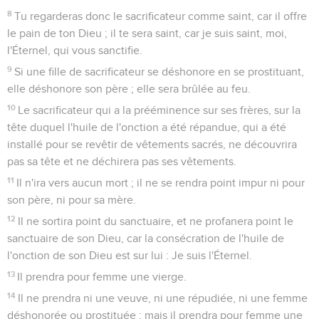
portent leur péché, et qu'ils ne meurent pour avoir profané
les choses saintes : Je suis l'Éternel qui les sanctifie.
10
Or nul étranger ne mangera des choses consacrées ; celui
qui demeure chez un sacrificateur, et le mercenaire, ne
mangeront point des choses saintes.
11
Mais la personne que le sacrificateur aura achetée de son
argent, en mangera ; de même que celui qui sera né dans sa
maison ; ceux-là mangeront de sa nourriture.
12
Si une fille de sacrificateur est mariée à un étranger, elle
ne mangera point des choses consacrées, offertes par
élévation.
13
Mais si une fille de sacrificateur, étant veuve, ou répudiée,
et sans enfants, retourne à la maison de son père, comme
dans sa jeunesse, elle mangera de la nourriture de son père ;
mais nul étranger n'en mangera.
14
Si quelqu'un mange par erreur d'une chose consacrée, il y
ajoutera un cinquième, et donnera au sacrificateur la chose
consacrée.