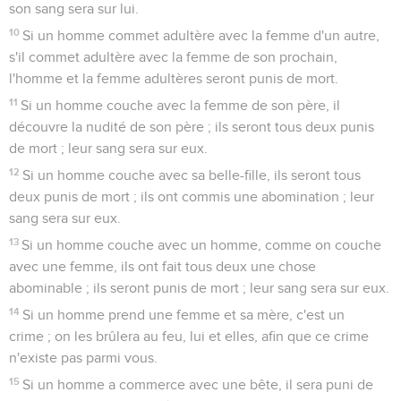
tête ; ils ne raseront pas les coins de leur barbe, et ils ne
feront point d'incision dans leur chair.
6
Ils seront consacrés à leur Dieu, et ne profaneront point le
nom de leur Dieu ; car ils offrent à l'Éternel les sacrifices faits
par le feu, l'aliment de leur Dieu : ils seront saints.
7
Ils ne prendront point une femme prostituée ou
déshonorée ; ils ne prendront point une femme répudiée par
son mari ; car ils sont consacrés à leur Dieu.
8
Tu regarderas donc le sacrificateur comme saint, car il offre
le pain de ton Dieu ; il te sera saint, car je suis saint, moi,
l'Éternel, qui vous sanctifie.
9
Si une fille de sacrificateur se déshonore en se prostituant,
elle déshonore son père ; elle sera brûlée au feu.
10
Le sacrificateur qui a la prééminence sur ses frères, sur la
tête duquel l'huile de l'onction a été répandue, qui a été
installé pour se revêtir de vêtements sacrés, ne découvrira
pas sa tête et ne déchirera pas ses vêtements.