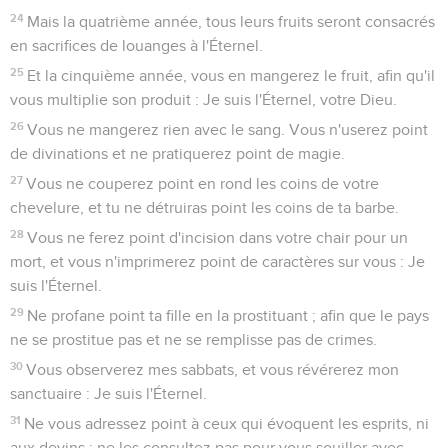
13
Si un homme couche avec un homme, comme on couche
avec une femme, ils ont fait tous deux une chose
abominable ; ils seront punis de mort ; leur sang sera sur eux.
14
Si un homme prend une femme et sa mère, c'est un
crime ; on les brûlera au feu, lui et elles, afin que ce crime
n'existe pas parmi vous.
15
Si un homme a commerce avec une bête, il sera puni de
mort ; et vous tuerez la bête.
16
Si une femme s'approche de quelque bête pour se
prostituer à elle, tu tueras la femme et la bête ; elles seront
mises à mort ; leur sang sera sur elles.
17
Si un homme prend sa soeur, fille de son père ou fille de sa
mère, s'il voit sa nudité, et qu'elle voie la sienne, c'est une
infamie ; ils seront retranchés sous les yeux des enfants de
leur peuple ; il a découvert la nudité de sa soeur ; il portera
son iniquité.
18
Si un homme couche avec une femme pendant son