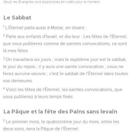
une commémoration publiée au son des trompettes, une
sainte convocation ;
25
Vous ne ferez aucune oeuvre servile ; et vous offrirez à
l'Éternel des sacrifices faits par le feu.
Le grand jour du Pardon des péchés
26
L'Éternel parla aussi à Moïse, en disant :
27
Le dixième jour de ce septième mois sera le jour des
expiations ; vous aurez une sainte convocation, vous
humilierez vos âmes, et vous offrirez à l'Éternel des sacrifices
faits par le feu.
28
Vous ne ferez aucune oeuvre ce jour-là ; car c'est le jour
des expiations, où doit être faite pour vous l'expiation devant
l'Éternel votre Dieu.
29
Car toute personne qui ne s'humiliera pas ce jour-là, sera
retranchée du milieu de son peuple.
30