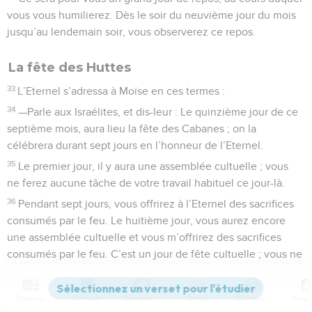
vous vous humilierez. Dès le soir du neuvième jour du mois
jusqu’au lendemain soir, vous observerez ce repos.
La fête des Huttes
33
L’Eternel s’adressa à Moïse en ces termes :
34
—Parle aux Israélites, et dis-leur : Le quinzième jour de ce
septième mois, aura lieu la fête des Cabanes ; on la
célébrera durant sept jours en l’honneur de l’Eternel.
35
Le premier jour, il y aura une assemblée cultuelle ; vous
ne ferez aucune tâche de votre travail habituel ce jour-là.
36
Pendant sept jours, vous offrirez à l’Eternel des sacrifices
consumés par le feu. Le huitième jour, vous aurez encore
une assemblée cultuelle et vous m’offrirez des sacrifices
consumés par le feu. C’est un jour de fête cultuelle ; vous ne
ferez aucune tâche de votre travail habituel ce jour-là.
37
Telles sont les fêtes à célébrer en l’honneur de l’Eternel,
Contenus
Versions
Commentaires
Strong
Dictionnaire
et pour lesquelles vous convoquerez le peuple pour qu’il se