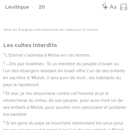
Lévitique
20
Seuls les Évangiles sont disponibles en vidéo pour le moment.
Les cultes interdits
1
L’Eternel s’adressa à Moïse en ces termes :
2
—Dis aux Israélites : Si un membre du peuple d’Israël ou
l’un des étrangers résidant en Israël offre l’un de ses enfants
en sacrifice à *Molok, il sera puni de mort ; les habitants du
pays le lapideront.
3
Et moi, je me retournerai contre cet homme et je le
retrancherai du milieu de son peuple, pour avoir livré un de
ses enfants à Molok, pour souiller mon sanctuaire et profaner
ma sainteté.
4
Si les gens du pays se bouchent résolument les yeux pour
ne pas voir que cet homme livre l’un de ses enfants à Molok,