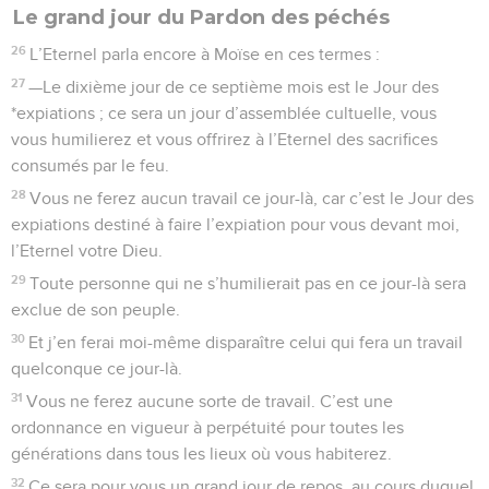
Le grand jour du Pardon des péchés
26
L’Eternel parla encore à Moïse en ces termes :
27
—Le dixième jour de ce septième mois est le Jour des
*expiations ; ce sera un jour d’assemblée cultuelle, vous
vous humilierez et vous offrirez à l’Eternel des sacrifices
consumés par le feu.
28
Vous ne ferez aucun travail ce jour-là, car c’est le Jour des
expiations destiné à faire l’expiation pour vous devant moi,
l’Eternel votre Dieu.
29
Toute personne qui ne s’humilierait pas en ce jour-là sera
exclue de son peuple.
30
Et j’en ferai moi-même disparaître celui qui fera un travail
quelconque ce jour-là.
31
Vous ne ferez aucune sorte de travail. C’est une
ordonnance en vigueur à perpétuité pour toutes les
générations dans tous les lieux où vous habiterez.
32
Ce sera pour vous un grand jour de repos, au cours duquel