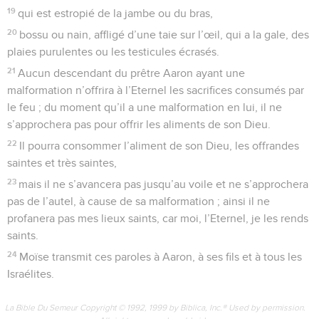
19
qui est estropié de la jambe ou du bras,
20
bossu ou nain, affligé d’une taie sur l’œil, qui a la gale, des
plaies purulentes ou les testicules écrasés.
21
Aucun descendant du prêtre Aaron ayant une
malformation n’offrira à l’Eternel les sacrifices consumés par
le feu ; du moment qu’il a une malformation en lui, il ne
s’approchera pas pour offrir les aliments de son Dieu.
22
Il pourra consommer l’aliment de son Dieu, les offrandes
saintes et très saintes,
23
mais il ne s’avancera pas jusqu’au voile et ne s’approchera
pas de l’autel, à cause de sa malformation ; ainsi il ne
profanera pas mes lieux saints, car moi, l’Eternel, je les rends
saints.
24
Moïse transmit ces paroles à Aaron, à ses fils et à tous les
Israélites.
La Bible Du Semeur Copyright © 1992, 1999 by Biblica, Inc.® Used by permission.