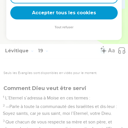
pratiquait avant vous ; vous ne vous rendrez pas impurs par
Accepter tous les cookies
elles. Je suis l’Eternel, votre Dieu.
La Bible Du Semeur Copyright © 1992, 1999 by Biblica, Inc.® Used by permission.
Tout refuser
All rights reserved worldwide.
Lévitique
19
Seuls les Évangiles sont disponibles en vidéo pour le moment.
Comment Dieu veut être servi
1
L’Eternel s’adressa à Moïse en ces termes :
2
—Parle à toute la communauté des Israélites et dis-leur :
Soyez saints, car je suis saint, moi l’Eternel, votre Dieu.
3
Que chacun de vous respecte sa mère et son père, et