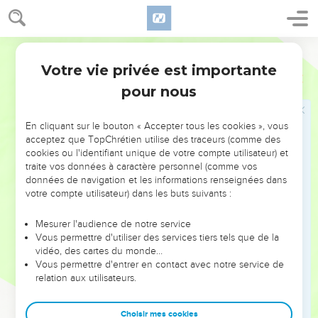
Ne vous rendez pas impurs par une de ces pratiques ;
c’est en s’y adonnant que les nations que je vais déposséder
en votre faveur se rendent impures.
Semeur
25
Le pays entier a été souillé, et je vais intervenir pour punir
Votre vie privée est importante
Lévitique
18
sa faute, et le pays vomira ses habitants.
pour nous
26
Vous, au contraire, vous obéirez à mes lois et à mes
ordonnances et vous ne commettrez aucun de ces actes
En cliquant sur le bouton « Accepter tous les cookies », vous
abominables, ni l’autochtone, ni l’étranger qui réside au
acceptez que TopChrétien utilise des traceurs (comme des
milieu de vous.
cookies ou l'identifiant unique de votre compte utilisateur) et
traite vos données à caractère personnel (comme vos
27
Car toutes ces abominations ont été commises par les
données de navigation et les informations renseignées dans
hommes du pays qui y ont séjourné avant vous, et le pays en
votre compte utilisateur) dans les buts suivants :
a été souillé.
28
Craignez donc qu’il ne vous vomisse, vous aussi, si vous
Mesurer l'audience de notre service
Vous permettre d'utiliser des services tiers tels que de la
le souillez, comme il va vomir la nation qui vous a précédés.
vidéo, des cartes du monde…
29
Car tous ceux qui commettront l’un ou l’autre de ces actes
Vous permettre d'entrer en contact avec notre service de
relation aux utilisateurs.
abominables seront retranchés de leur peuple.
30
Vous obéirez donc à mes commandements, et vous ne
Choisir mes cookies
suivrez aucune des coutumes abominables que l’on