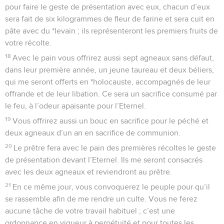
pour faire le geste de présentation avec eux, chacun d’eux
sera fait de six kilogrammes de fleur de farine et sera cuit en
pâte avec du *levain ; ils représenteront les premiers fruits de
votre récolte.
18
Avec le pain vous offrirez aussi sept agneaux sans défaut,
dans leur première année, un jeune taureau et deux béliers,
qui me seront offerts en *holocauste, accompagnés de leur
offrande et de leur libation. Ce sera un sacrifice consumé par
le feu, à l’odeur apaisante pour l’Eternel.
19
Vous offrirez aussi un bouc en sacrifice pour le péché et
deux agneaux d’un an en sacrifice de communion.
20
Le prêtre fera avec le pain des premières récoltes le geste
de présentation devant l’Eternel. Ils me seront consacrés
avec les deux agneaux et reviendront au prêtre.
21
En ce même jour, vous convoquerez le peuple pour qu’il
se rassemble afin de me rendre un culte. Vous ne ferez
aucune tâche de votre travail habituel ; c’est une
ordonnance en vigueur à perpétuité et pour toutes les