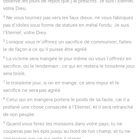
observe les jours de repos que j’ai prescrits. Je suis l’Eternel,
votre Dieu.
4
Ne vous tournez pas vers les faux dieux, ne vous fabriquez
pas d’idoles sous forme de statues en métal fondu. Je suis
l’Eternel, votre Dieu.
5
Lorsque vous m’offrirez un sacrifice de communion, faites-
le de façon à ce qu’il puisse être agréé.
6
La victime sera mangée le jour même où vous l’offrirez en
sacrifice, ou le lendemain ; ce qui en restera le troisième jour
sera brûlé,
7
le troisième jour, si on en mange, ce sera impur et le
sacrifice ne sera pas agréé.
8
Celui qui en mangera portera le poids de sa faute, car il a
profané une chose consacrée à l’Eternel, et il sera retranché
de son peuple.
9
Quand vous ferez les moissons dans votre pays, tu ne
couperas pas les épis jusqu’au bord de ton champ, et tu ne
ramasseras pas ce qui reste à glaner.