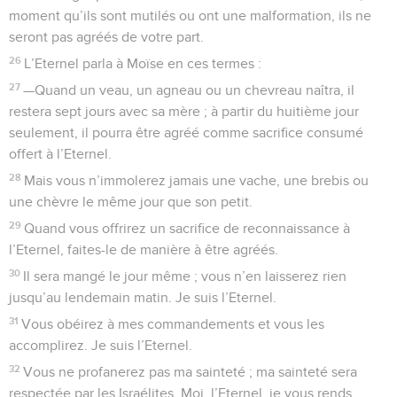
moment qu’ils sont mutilés ou ont une malformation, ils ne
seront pas agréés de votre part.
26
L’Eternel parla à Moïse en ces termes :
27
—Quand un veau, un agneau ou un chevreau naîtra, il
restera sept jours avec sa mère ; à partir du huitième jour
seulement, il pourra être agréé comme sacrifice consumé
offert à l’Eternel.
28
Mais vous n’immolerez jamais une vache, une brebis ou
une chèvre le même jour que son petit.
29
Quand vous offrirez un sacrifice de reconnaissance à
l’Eternel, faites-le de manière à être agréés.
30
Il sera mangé le jour même ; vous n’en laisserez rien
jusqu’au lendemain matin. Je suis l’Eternel.
31
Vous obéirez à mes commandements et vous les
accomplirez. Je suis l’Eternel.
32
Vous ne profanerez pas ma sainteté ; ma sainteté sera
respectée par les Israélites. Moi, l’Eternel, je vous rends