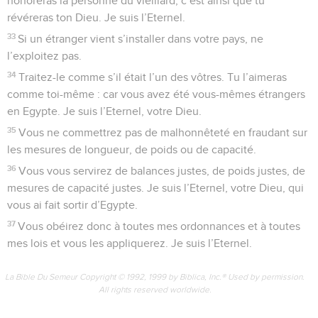
honoreras la personne du vieillard, c’est ainsi que tu
révéreras ton Dieu. Je suis l’Eternel.
33
Si un étranger vient s’installer dans votre pays, ne
l’exploitez pas.
34
Traitez-le comme s’il était l’un des vôtres. Tu l’aimeras
comme toi-même : car vous avez été vous-mêmes étrangers
en Egypte. Je suis l’Eternel, votre Dieu.
35
Vous ne commettrez pas de malhonnêteté en fraudant sur
les mesures de longueur, de poids ou de capacité.
36
Vous vous servirez de balances justes, de poids justes, de
mesures de capacité justes. Je suis l’Eternel, votre Dieu, qui
vous ai fait sortir d’Egypte.
37
Vous obéirez donc à toutes mes ordonnances et à toutes
mes lois et vous les appliquerez. Je suis l’Eternel.
La Bible Du Semeur Copyright © 1992, 1999 by Biblica, Inc.® Used by permission.
All rights reserved worldwide.