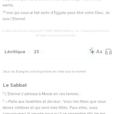
saints,
33
moi qui vous ai fait sortir d’Egypte pour être votre Dieu. Je
suis l’Eternel.
La Bible Du Semeur Copyright © 1992, 1999 by Biblica, Inc.® Used by permission.
All rights reserved worldwide.
Lévitique
23
Seuls les Évangiles sont disponibles en vidéo pour le moment.
Le Sabbat
1
L’Eternel s’adressa à Moïse en ces termes :
2
—Parle aux Israélites et dis-leur : Voici les fêtes que vous
devez célébrer et qui sont mes fêtes. Pour elles, vous
convoquerez le peuple pour qu’il se rassemble afin de me