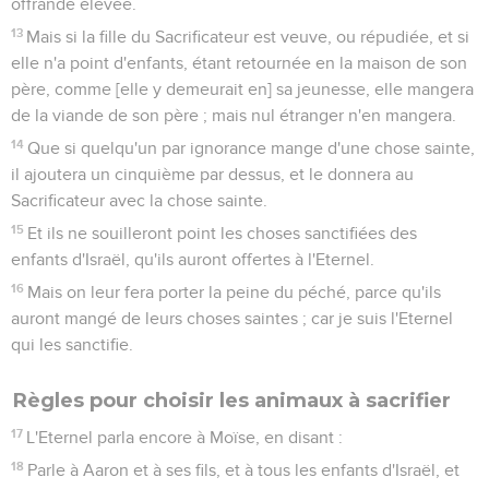
offrande élevée.
13
Mais si la fille du Sacrificateur est veuve, ou répudiée, et si
elle n'a point d'enfants, étant retournée en la maison de son
père, comme [elle y demeurait en] sa jeunesse, elle mangera
de la viande de son père ; mais nul étranger n'en mangera.
14
Que si quelqu'un par ignorance mange d'une chose sainte,
il ajoutera un cinquième par dessus, et le donnera au
Sacrificateur avec la chose sainte.
15
Et ils ne souilleront point les choses sanctifiées des
enfants d'Israël, qu'ils auront offertes à l'Eternel.
16
Mais on leur fera porter la peine du péché, parce qu'ils
auront mangé de leurs choses saintes ; car je suis l'Eternel
qui les sanctifie.
Règles pour choisir les animaux à sacrifier
17
L'Eternel parla encore à Moïse, en disant :
18
Parle à Aaron et à ses fils, et à tous les enfants d'Israël, et