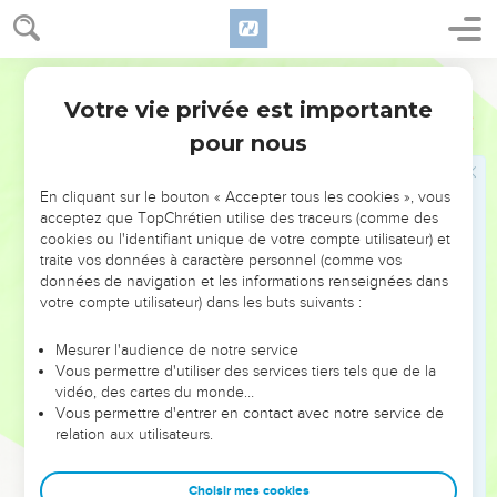
17
Parle à Aaron, et lui dis : Si quelqu'un de ta postérité dans
ses âges a quelque défaut [en son corps], il ne s'approchera
point pour offrir la viande de son Dieu.
Martin
18
Car aucun homme en qui il y aura quelque défaut n'en
Votre vie privée est importante
Lévitique
21
approchera ; [savoir] l'homme aveugle, ou boiteux, ou camus,
pour nous
ou qui aura quelque superfluité dans ses membres.
19
Ou l'homme qui aura quelque fracture aux pieds, ou aux
En cliquant sur le bouton « Accepter tous les cookies », vous
mains.
acceptez que TopChrétien utilise des traceurs (comme des
cookies ou l'identifiant unique de votre compte utilisateur) et
20
Ou qui sera bossu, ou grêle, ou qui aura quelque suffusion
traite vos données à caractère personnel (comme vos
en l'oeil, ou qui aura une gâle sèche, ou une gâle d'ulcère,
données de navigation et les informations renseignées dans
ou qui sera rompu.
votre compte utilisateur) dans les buts suivants :
21
Nul homme donc de la postérité d'Aaron Sacrificateur en
Mesurer l'audience de notre service
qui il y aura quelque défaut, ne s'approchera pour offrir les
Vous permettre d'utiliser des services tiers tels que de la
offrandes faites par feu à l'Eternel ; il y a un défaut en lui, il
vidéo, des cartes du monde…
Vous permettre d'entrer en contact avec notre service de
ne s'approchera donc point pour offrir la viande de son Dieu.
relation aux utilisateurs.
22
Il pourra bien manger de la viande de son Dieu, [savoir]
des choses très-saintes ; et des choses saintes.
Choisir mes cookies