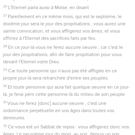
26
L'Eternel parla aussi à Moïse, en disant :
27
Pareillement en ce même mois, qui est le septième, le
dixième jour sera le jour des propitiations ; vous aurez une
sainte convocation, et vous affligerez vos âmes, et vous
offrirez à l'Eternel des sacrifices faits par feu.
28
En ce jour-là vous ne ferez aucune oeuvre ; car c'est le
jour des propitiations, afin de faire propitiation pour vous
devant l'Eternel votre Dieu.
29
Car toute personne qui n'aura pas été affligée en ce
propre jour-là sera retranchée d'entre ses peuples.
30
Et toute personne qui aura fait quelque oeuvre en ce jour-
là, je ferai périr cette personne-là du milieu de son peuple.
31
Vous ne ferez [donc] aucune oeuvre ; c'est une
ordonnance perpétuelle en vos âges dans toutes vos
demeures.
32
Ce vous est un Sabbat de repos : vous affligerez donc vos
âmes. Le neuvième jour du mois, au soir, depuis un soir