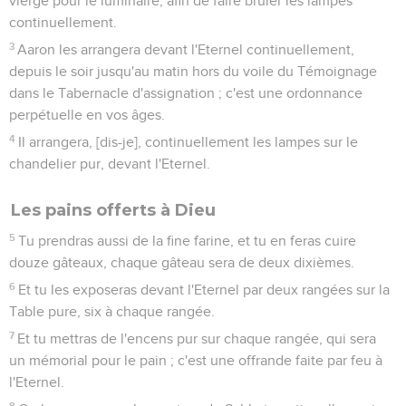
vierge pour le luminaire, afin de faire brûler les lampes
continuellement.
3
Aaron les arrangera devant l'Eternel continuellement,
depuis le soir jusqu'au matin hors du voile du Témoignage
dans le Tabernacle d'assignation ; c'est une ordonnance
perpétuelle en vos âges.
4
Il arrangera, [dis-je], continuellement les lampes sur le
chandelier pur, devant l'Eternel.
Les pains offerts à Dieu
5
Tu prendras aussi de la fine farine, et tu en feras cuire
douze gâteaux, chaque gâteau sera de deux dixièmes.
6
Et tu les exposeras devant l'Eternel par deux rangées sur la
Table pure, six à chaque rangée.
7
Et tu mettras de l'encens pur sur chaque rangée, qui sera
un mémorial pour le pain ; c'est une offrande faite par feu à
l'Eternel.
8