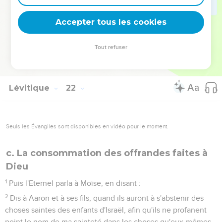
23
Mais il n'entrera point vers le voile, ni ne s'approchera
point de l'autel, parce qu'il y a en lui une défectuosité, de
Accepter tous les cookies
peur de souiller mes Sanctuaires ; car je suis l'Eternel qui les
sanctifie.
Tout refuser
24
Moïse donc parla ainsi à Aaron et à ses fils, et à tous les
enfants d'Israël.
Lévitique
22
Seuls les Évangiles sont disponibles en vidéo pour le moment.
c. La consommation des offrandes faites à
Dieu
1
Puis l'Eternel parla à Moïse, en disant :
2
Dis à Aaron et à ses fils, quand ils auront à s'abstenir des
choses saintes des enfants d'Israël, afin qu'ils ne profanent
point le nom de ma sainteté dans les choses qu'eux-mêmes