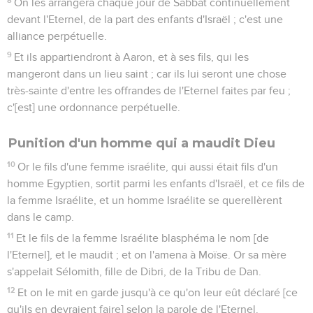
On les arrangera chaque jour de Sabbat continuellement
devant l'Eternel, de la part des enfants d'Israël ; c'est une
alliance perpétuelle.
9
Et ils appartiendront à Aaron, et à ses fils, qui les
mangeront dans un lieu saint ; car ils lui seront une chose
très-sainte d'entre les offrandes de l'Eternel faites par feu ;
c'[est] une ordonnance perpétuelle.
Punition d'un homme qui a maudit Dieu
10
Or le fils d'une femme israélite, qui aussi était fils d'un
homme Egyptien, sortit parmi les enfants d'Israël, et ce fils de
la femme Israélite, et un homme Israélite se querellèrent
dans le camp.
11
Et le fils de la femme Israélite blasphéma le nom [de
l'Eternel], et le maudit ; et on l'amena à Moïse. Or sa mère
s'appelait Sélomith, fille de Dibri, de la Tribu de Dan.
12
Et on le mit en garde jusqu'à ce qu'on leur eût déclaré [ce
qu'ils en devraient faire] selon la parole de l'Eternel.