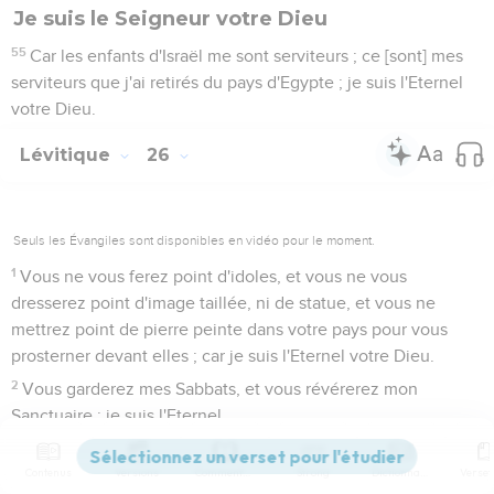
Je suis le Seigneur votre Dieu
55
Car les enfants d'Israël me sont serviteurs ; ce [sont] mes
serviteurs que j'ai retirés du pays d'Egypte ; je suis l'Eternel
votre Dieu.
Lévitique
26
Seuls les Évangiles sont disponibles en vidéo pour le moment.
1
Vous ne vous ferez point d'idoles, et vous ne vous
dresserez point d'image taillée, ni de statue, et vous ne
mettrez point de pierre peinte dans votre pays pour vous
prosterner devant elles ; car je suis l'Eternel votre Dieu.
2
Vous garderez mes Sabbats, et vous révérerez mon
Sanctuaire ; je suis l'Eternel.
Bénédictions
Contenus
Versions
Commentaires
Strong
Dictionnaire