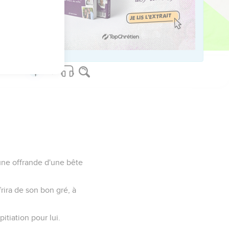
ved worldwide.
l une offrande d'une bête
ffrira de son bon gré, à
pitiation pour lui.