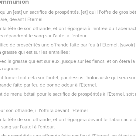
 communion
qu'un [est] un sacrifice de prospérités, [et] qu'il l'offre de gros bét
 tare, devant l'Eternel.
r la tête de son offrande, et on l'égorgera à l'entrée du Tabernacl
rs répandront le sang sur l'autel à l'entour.
rifice de prospérités une offrande faite par feu à l'Eternel, [savoir
a graisse qui est sur les entrailles ;
c la graisse qui est sur eux, jusque sur les flancs, et on ôtera la t
s rognons.
ont fumer tout cela sur l'autel, par dessus l'holocauste qui sera sur
ffrande faite par feu de bonne odeur à l'Eternel.
 de menu bétail pour le sacrifice de prospérités à l'Eternel, soit 
r son offrande, il l'offrira devant l'Eternel.
r la tête de son offrande, et on l'égorgera devant le Tabernacle d'
ang sur l'autel à l'entour.
ice de prospérités une offrande faite par feu à l'Eternel, en ôtant s