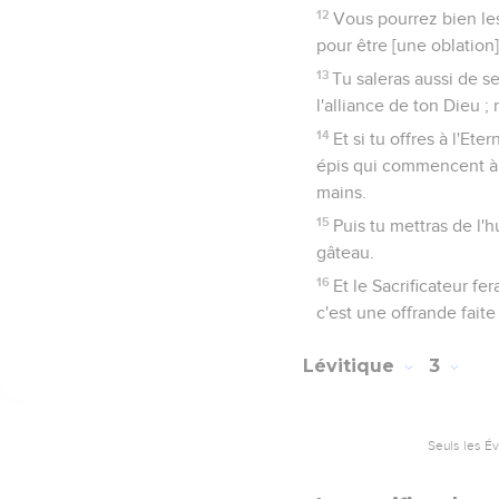
12
Vous pourrez bien les 
pour être [une oblation
13
Tu saleras aussi de s
l'alliance de ton Dieu ; 
14
Et si tu offres à l'Ete
épis qui commencent à m
mains.
15
Puis tu mettras de l'h
gâteau.
16
Et le Sacrificateur fe
c'est une offrande faite 
Lévitique
3
Seuls les É