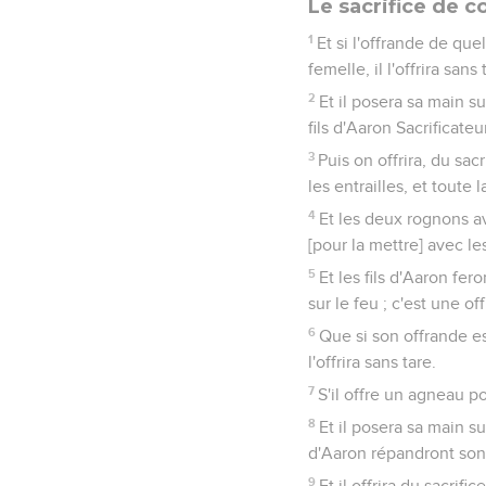
Le sacrifice de
1
Et si l'offrande de quel
femelle, il l'offrira sans
2
Et il posera sa main su
fils d'Aaron Sacrificateu
3
Puis on offrira, du sac
les entrailles, et toute l
4
Et les deux rognons ave
[pour la mettre] avec le
5
Et les fils d'Aaron fer
sur le feu ; c'est une o
6
Que si son offrande est
l'offrira sans tare.
7
S'il offre un agneau pou
8
Et il posera sa main su
d'Aaron répandront son s
9
Et il offrira du sacrif