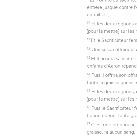
entière jusque contre l'é
entrailles ;
10
Et les deux rognons ave
[pour la mettre] sur les
11
Et le Sacrificateur fer
12
Que si son offrande [es
13
Et il posera sa main s
enfants d'Aaron répandro
14
Puis il offrira son off
toute la graisse qui est 
15
Et les deux rognons, et
[pour la mettre] sur les
16
Puis le Sacrificateur 
bonne odeur. Toute grai
17
C'est une ordonnance
graisse, ni aucun sang.