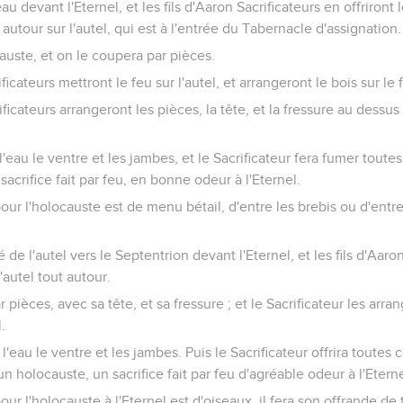
u devant l'Eternel, et les fils d'Aaron Sacrificateurs en offriront l
autour sur l'autel, qui est à l'entrée du Tabernacle d'assignation.
auste, et on le coupera par pièces.
ificateurs mettront le feu sur l'autel, et arrangeront le bois sur le 
rificateurs arrangeront les pièces, la tête, et la fressure au dessu
l'eau le ventre et les jambes, et le Sacrificateur fera fumer toutes
sacrifice fait par feu, en bonne odeur à l'Eternel.
ur l'holocauste est de menu bétail, d'entre les brebis ou d'entre l
 de l'autel vers le Septentrion devant l'Eternel, et les fils d'Aaro
'autel tout autour.
 pièces, avec sa tête, et sa fressure ; et le Sacrificateur les arran
.
 l'eau le ventre et les jambes. Puis le Sacrificateur offrira toutes 
 un holocauste, un sacrifice fait par feu d'agréable odeur à l'Eterne
ur l'holocauste à l'Eternel est d'oiseaux, il fera son offrande de 