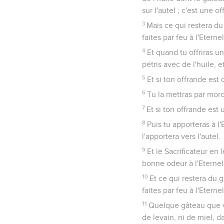
sur l'autel ; c'est une 
3
Mais ce qui restera du 
faites par feu à l'Eternel
4
Et quand tu offriras u
pétris avec de l'huile, e
5
Et si ton offrande est 
6
Tu la mettras par morc
7
Et si ton offrande est 
8
Puis tu apporteras à l'
l'apportera vers l'autel.
9
Et le Sacrificateur en 
bonne odeur à l'Eternel
10
Et ce qui restera du g
faites par feu à l'Eternel
11
Quelque gâteau que vou
de levain, ni de miel, d