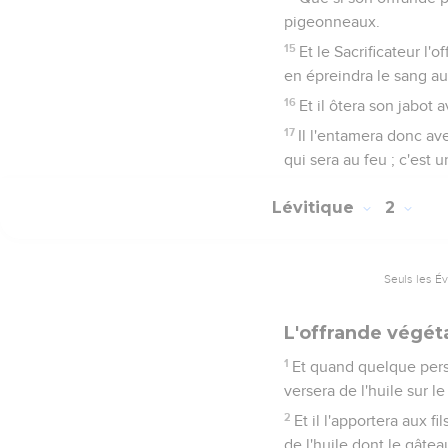
pigeonneaux.
15
Et le Sacrificateur l'of
en épreindra le sang au 
16
Et il ôtera son jabot 
17
Il l'entamera donc avec
qui sera au feu ; c'est u
Lévitique
2
Seuls les É
L'offrande végét
1
Et quand quelque person
versera de l'huile sur l
2
Et il l'apportera aux f
de l'huile dont le gâtea