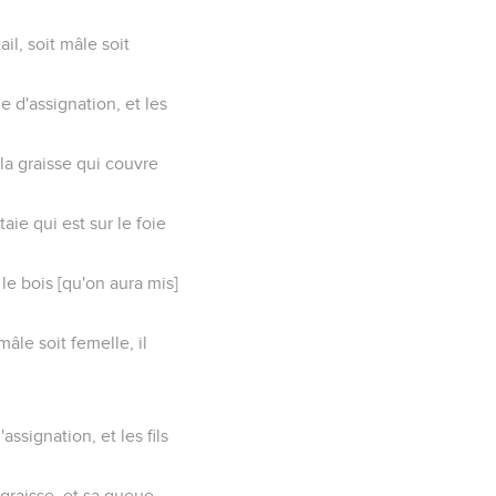
ail, soit mâle soit
e d'assignation, et les
] la graisse qui couvre
aie qui est sur le foie
 le bois [qu'on aura mis]
mâle soit femelle, il
assignation, et les fils
a graisse, et sa queue