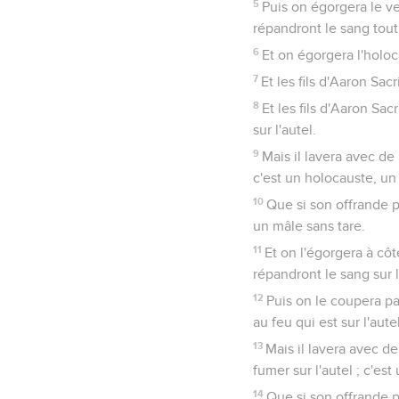
5
Puis on égorgera le vea
répandront le sang tout 
6
Et on égorgera l'holoc
7
Et les fils d'Aaron Sacr
8
Et les fils d'Aaron Sac
sur l'autel.
9
Mais il lavera avec de 
c'est un holocauste, un 
10
Que si son offrande po
un mâle sans tare.
11
Et on l'égorgera à côté
répandront le sang sur l
12
Puis on le coupera par
au feu qui est sur l'autel
13
Mais il lavera avec de
fumer sur l'autel ; c'est
14
Que si son offrande po