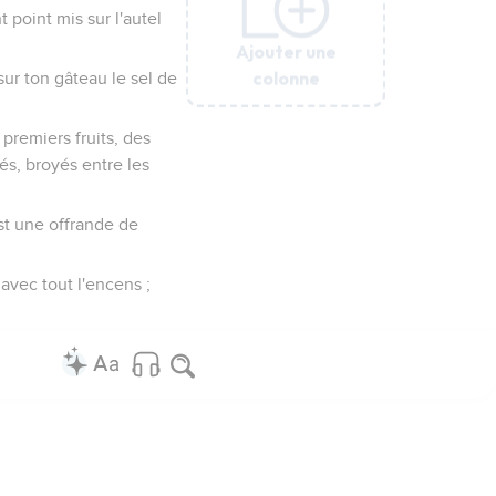
t point mis sur l'autel
Ajouter une
Ajouter une
Ajouter une
Ajouter une
Ajouter une
colonne
colonne
colonne
colonne
colonne
sur ton gâteau le sel de
s premiers fruits, des
és, broyés entre les
est une offrande de
 avec tout l'encens ;