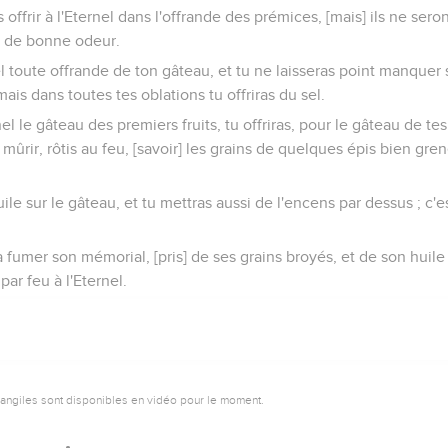
offrir à l'Eternel dans l'offrande des prémices, [mais] ils ne seron
] de bonne odeur.
el toute offrande de ton gâteau, et tu ne laisseras point manquer 
mais dans toutes tes oblations tu offriras du sel.
rnel le gâteau des premiers fruits, tu offriras, pour le gâteau de te
ûrir, rôtis au feu, [savoir] les grains de quelques épis bien gren
uile sur le gâteau, et tu mettras aussi de l'encens par dessus ; c'
ra fumer son mémorial, [pris] de ses grains broyés, et de son huile
par feu à l'Eternel.
vangiles sont disponibles en vidéo pour le moment.