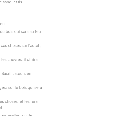
e sang, et ils
feu.
s du bois qui sera au feu
 ces choses sur l'autel ;
es chèvres, il offrira
n Sacrificateurs en
gera sur le bois qui sera
ces choses, et les fera
l.
tourterelles, ou de