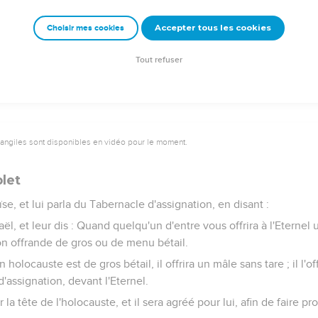
emeur Copyright © 1992, 1999 by Biblica, Inc.® Used by permission. All rights reser
Accepter tous les cookies
Choisir mes cookies
Tout refuser
vangiles sont disponibles en vidéo pour le moment.
plet
se, et lui parla du Tabernacle d'assignation, en disant :
raël, et leur dis : Quand quelqu'un d'entre vous offrira à l'Eterne
son offrande de gros ou de menu bétail.
 holocauste est de gros bétail, il offrira un mâle sans tare ; il l'o
'assignation, devant l'Eternel.
 la tête de l'holocauste, et il sera agréé pour lui, afin de faire pro