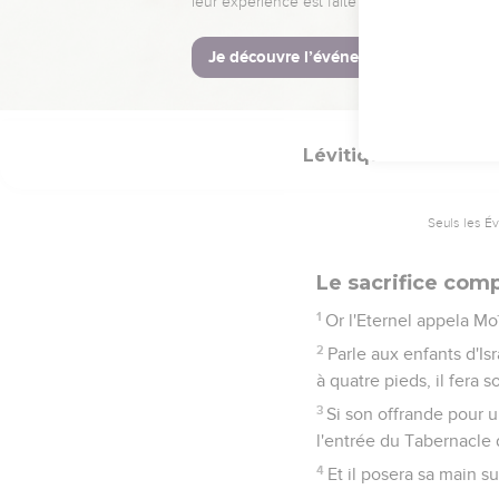
La Bible Du S
Lévitique
1
Seuls les É
Le sacrifice com
1
Or l'Eternel appela Moï
2
Parle aux enfants d'Is
à quatre pieds, il fera 
3
Si son offrande pour un
l'entrée du Tabernacle d
4
Et il posera sa main sur