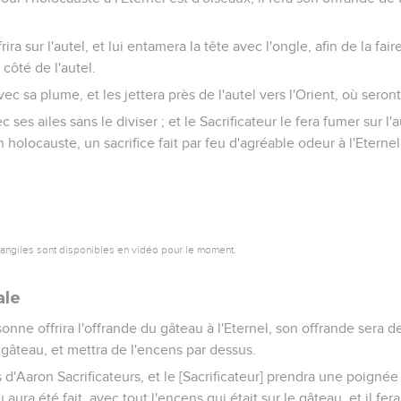
frira sur l'autel, et lui entamera la tête avec l'ongle, afin de la faire
côté de l'autel.
avec sa plume, et les jettera près de l'autel vers l'Orient, où seron
 ses ailes sans le diviser ; et le Sacrificateur le fera fumer sur l
n holocauste, un sacrifice fait par feu d'agréable odeur à l'Eternel
vangiles sont disponibles en vidéo pour le moment.
ale
ne offrira l'offrande du gâteau à l'Eternel, son offrande sera de f
e gâteau, et mettra de l'encens par dessus.
ils d'Aaron Sacrificateurs, et le [Sacrificateur] prendra une poignée 
u aura été fait, avec tout l'encens qui était sur le gâteau, et il f