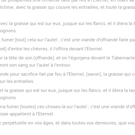
chine, avec la graisse qui couvre les entrailles, et toute la graiss
c la graisse qui est sur eux, jusque sur les flancs, et il ôtera la t
 rognons.
a fumer [tout] cela sur l'autel ; c'est une viande d'offrande faite pa
t] d'entre les chèvres, il l'offrira devant l'Eternel.
ur la tête de son [offrande], et on l'égorgera devant le Tabernacle 
nt son sang sur l'autel à l'entour.
rande pour sacrifice fait par feu à l'Eternel, [savoir], la graisse qui 
sur les entrailles.
 la graisse qui est sur eux, jusque sur les flancs, et il ôtera la tai
 rognons.
fera fumer [toutes] ces choses-là sur l'autel ; c'est une viande d'o
sse appartient à l'Eternel.
 perpétuelle en vos âges, et dans toutes vos demeures, que v