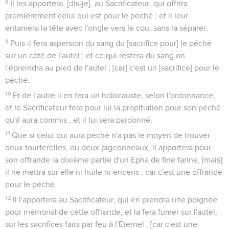
8
Il les apportera, [dis-je], au Sacrificateur, qui offrira
premièrement celui qui est pour le péché ; et il leur
entamera la tête avec l'ongle vers le cou, sans la séparer.
9
Puis il fera aspersion du sang du [sacrifice pour] le péché
sur un côté de l'autel ; et ce qui restera du sang on
l'épreindra au pied de l'autel ; [car] c'est un [sacrifice] pour le
péché.
10
Et de l'autre il en fera un holocauste, selon l'ordonnance,
et le Sacrificateur fera pour lui la propitiation pour son péché
qu'il aura commis ; et il lui sera pardonné.
11
Que si celui qui aura péché n'a pas le moyen de trouver
deux tourterelles, ou deux pigeonneaux, il apportera pour
son offrande la dixième partie d'un Epha de fine farine, [mais]
il ne mettra sur elle ni huile ni encens ; car c'est une offrande
pour le péché.
12
Il l'apportera au Sacrificateur, qui en prendra une poignée
pour mémorial de cette offrande, et la fera fumer sur l'autel,
sur les sacrifices faits par feu à l'Eternel ; [car c'est une