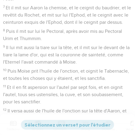
7
Et il mit sur Aaron la chemise, et le ceignit du baudrier, et le
revêtit du Rochet, et mit sur lui l'Ephod, et le ceignit avec le
ceinturon exquis de l'Ephod, dont il le ceignit par dessus.
8
Puis il mit sur lui le Pectoral, après avoir mis au Pectoral
Urim et Thummim.
9
Il lui mit aussi la tiare sur la tête, et il mit sur le devant de la
tiare la lame d'or, qui est la couronne de sainteté, comme
l'Eternel l'avait commandé à Moïse.
10
Puis Moïse prit l'huile de l'onction, et oignit le Tabernacle,
et toutes les choses qui y étaient, et les sanctifia.
11
Et il en fit aspersion sur l'autel par sept fois, et en oignit
l'autel, tous ses ustensiles, la cuve, et son soubassement,
pour les sanctifier.
12
Il versa aussi de l'huile de l'onction sur la tête d'Aaron, et
l'oignit pour le sanctifier.
13
Puis Moïse ayant fait approcher les fils d'Aaron, les revêtit
Contenus
Versions
Commentaires
Strong
Dictionnaire
des chemises, et les ceignit de baudriers, et leur attacha des