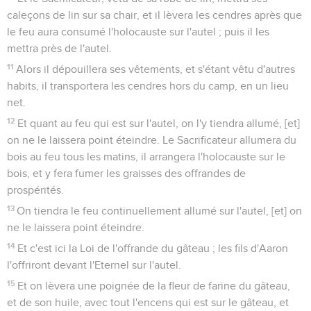
caleçons de lin sur sa chair, et il lèvera les cendres après que
le feu aura consumé l'holocauste sur l'autel ; puis il les
mettra près de l'autel.
11
Alors il dépouillera ses vêtements, et s'étant vêtu d'autres
habits, il transportera les cendres hors du camp, en un lieu
net.
12
Et quant au feu qui est sur l'autel, on l'y tiendra allumé, [et]
on ne le laissera point éteindre. Le Sacrificateur allumera du
bois au feu tous les matins, il arrangera l'holocauste sur le
bois, et y fera fumer les graisses des offrandes de
prospérités.
13
On tiendra le feu continuellement allumé sur l'autel, [et] on
ne le laissera point éteindre.
14
Et c'est ici la Loi de l'offrande du gâteau ; les fils d'Aaron
l'offriront devant l'Eternel sur l'autel.
15
Et on lèvera une poignée de la fleur de farine du gâteau,
et de son huile, avec tout l'encens qui est sur le gâteau, et