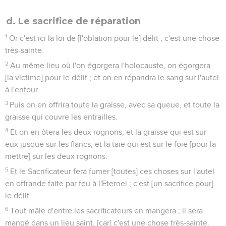
d. Le sacrifice de réparation
1
Or c'est ici la loi de [l'oblation pour le] délit ; c'est une chose
très-sainte.
2
Au même lieu où l'on égorgera l'holocauste, on égorgera
[la victime] pour le délit ; et on en répandra le sang sur l'autel
à l'entour.
3
Puis on en offrira toute la graisse, avec sa queue, et toute la
graisse qui couvre les entrailles.
4
Et on en ôtera les deux rognons, et la graisse qui est sur
eux jusque sur les flancs, et la taie qui est sur le foie [pour la
mettre] sur les deux rognons.
5
Et le Sacrificateur fera fumer [toutes] ces choses sur l'autel
en offrande faite par feu à l'Eternel ; c'est [un sacrifice pour]
le délit.
6
Tout mâle d'entre les sacrificateurs en mangera ; il sera
mangé dans un lieu saint, [car] c'est une chose très-sainte.