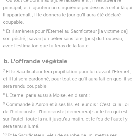
Ou tout ce dont il aura juré faussement ; il restituera le
principal, et il ajoutera un cinquième par dessus à celui-là qui
il appartenait ; il le donnera le jour qu'il aura été déclaré
coupable.
6
Et il amènera pour l'Eternel au Sacrificateur [la victime de]
son péché, [savoir] un bélier sans tare, [pris] du troupeau,
avec l'estimation que tu feras de la faute.
b. L'offrande végétale
7
Et le Sacrificateur fera propitiation pour lui devant l'Eternel ;
et il lui sera pardonné, pour tout ce qu'il aura fait en quoi il se
sera rendu coupable.
8
L'Eternel parla aussi à Moïse, en disant :
9
Commande à Aaron et à ses fils, et leur dis : C'est ici la Loi
de l'holocauste ; l'holocauste [demeurera] sur le feu qui est
sur l'autel, toute la nuit jusqu'au matin, et le feu de l'autel y
sera tenu allumé.
10
Et le Sacrificateur, vêtu de sa robe de lin, mettra ses