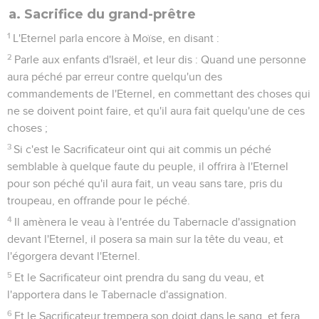
a. Sacrifice du grand-prêtre
1
L'Eternel parla encore à Moïse, en disant :
2
Parle aux enfants d'Israël, et leur dis : Quand une personne
aura péché par erreur contre quelqu'un des
commandements de l'Eternel, en commettant des choses qui
ne se doivent point faire, et qu'il aura fait quelqu'une de ces
choses ;
3
Si c'est le Sacrificateur oint qui ait commis un péché
semblable à quelque faute du peuple, il offrira à l'Eternel
pour son péché qu'il aura fait, un veau sans tare, pris du
troupeau, en offrande pour le péché.
4
Il amènera le veau à l'entrée du Tabernacle d'assignation
devant l'Eternel, il posera sa main sur la tête du veau, et
l'égorgera devant l'Eternel.
5
Et le Sacrificateur oint prendra du sang du veau, et
l'apportera dans le Tabernacle d'assignation.
6
Et le Sacrificateur trempera son doigt dans le sang, et fera