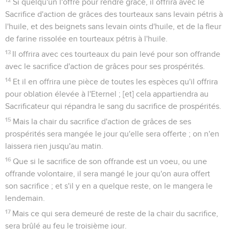
Si quelqu'un l'offre pour rendre grâce, il offrira avec le
Sacrifice d'action de grâces des tourteaux sans levain pétris à
l'huile, et des beignets sans levain oints d'huile, et de la fleur
de farine rissolée en tourteaux pétris à l'huile.
13
Il offrira avec ces tourteaux du pain levé pour son offrande
avec le sacrifice d'action de grâces pour ses prospérités.
14
Et il en offrira une pièce de toutes les espèces qu'il offrira
pour oblation élevée à l'Eternel ; [et] cela appartiendra au
Sacrificateur qui répandra le sang du sacrifice de prospérités.
15
Mais la chair du sacrifice d'action de grâces de ses
prospérités sera mangée le jour qu'elle sera offerte ; on n'en
laissera rien jusqu'au matin.
16
Que si le sacrifice de son offrande est un voeu, ou une
offrande volontaire, il sera mangé le jour qu'on aura offert
son sacrifice ; et s'il y en a quelque reste, on le mangera le
lendemain.
17
Mais ce qui sera demeuré de reste de la chair du sacrifice,
sera brûlé au feu le troisième jour.