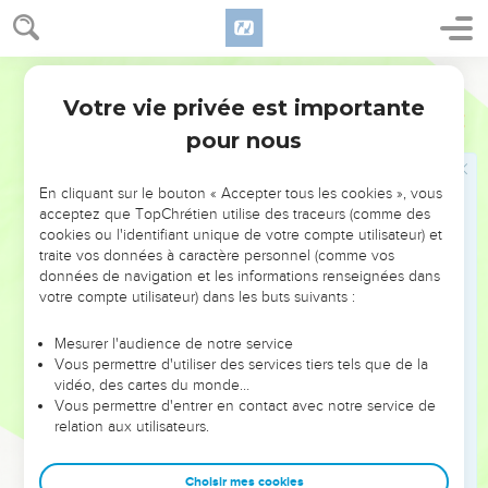
l'Eternel.
10
Et ce qui restera du gâteau sera pour Aaron et ses fils ;
Martin
c'est une chose très-sainte, d'entre les offrandes faites par
feu à l'Eternel.
Votre vie privée est importante
Lévitique
2
11
Quelque gâteau que vous offriez à l'Eternel, il ne sera
pour nous
point fait avec du levain ; car vous ne ferez point fumer de
levain, ni de miel, dans aucune offrande faite par feu à
En cliquant sur le bouton « Accepter tous les cookies », vous
l'Eternel.
acceptez que TopChrétien utilise des traceurs (comme des
cookies ou l'identifiant unique de votre compte utilisateur) et
12
Vous pourrez bien les offrir à l'Eternel dans l'offrande des
traite vos données à caractère personnel (comme vos
prémices, [mais] ils ne seront point mis sur l'autel pour être
données de navigation et les informations renseignées dans
[une oblation] de bonne odeur.
votre compte utilisateur) dans les buts suivants :
13
Tu saleras aussi de sel toute offrande de ton gâteau, et tu
Mesurer l'audience de notre service
ne laisseras point manquer sur ton gâteau le sel de l'alliance
Vous permettre d'utiliser des services tiers tels que de la
de ton Dieu ; mais dans toutes tes oblations tu offriras du sel.
vidéo, des cartes du monde…
Vous permettre d'entrer en contact avec notre service de
14
Et si tu offres à l'Eternel le gâteau des premiers fruits, tu
relation aux utilisateurs.
offriras, pour le gâteau de tes premiers fruits, des épis qui
commencent à mûrir, rôtis au feu, [savoir] les grains de
Choisir mes cookies