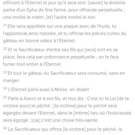
offriront à l'Eternel le jour qu'il sera oint, [savoir] la dixième
partie d'un Epha de fine farine, pour offrande perpétuelle ;
une moitié le matin, [et] l'autre moitié le soir.
21
Elle sera apprêtée sur une plaque avec de l'huile, tu
l'apporteras ainsi rissolée, et tu offriras les pièces cuites du
gâteau en bonne odeur à l'Eternel.
22
Et le Sacrificateur d'entre ses fils qui [sera] oint en sa
place, fera cela par ordonnance perpétuelle ; on le fera
fumer tout entier à l'Eternel.
23
Et tout le gâteau du Sacrificateur sera consumé, sans en
manger.
24
L'Eternel parla aussi à Moïse, en disant :
25
Parle à Aaron et à ses fils, et leur dis : C'est ici la Loi [de la
victime pour] le péché ; [la victime] pour le péché sera
égorgée devant l'Eternel, dans le [même] lieu où l'holocauste
sera égorgé ; [car] c'est une chose très-sainte.
26
Le Sacrificateur qui offrira [la victime] pour le péché, la