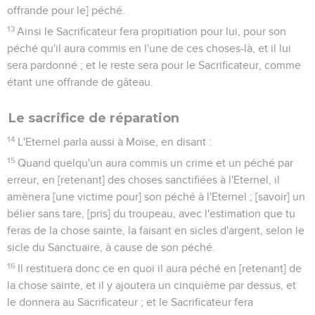
offrande pour le] péché.
13
Ainsi le Sacrificateur fera propitiation pour lui, pour son
péché qu'il aura commis en l'une de ces choses-là, et il lui
sera pardonné ; et le reste sera pour le Sacrificateur, comme
étant une offrande de gâteau.
Le sacrifice de réparation
14
L'Eternel parla aussi à Moïse, en disant :
15
Quand quelqu'un aura commis un crime et un péché par
erreur, en [retenant] des choses sanctifiées à l'Eternel, il
amènera [une victime pour] son péché à l'Eternel ; [savoir] un
bélier sans tare, [pris] du troupeau, avec l'estimation que tu
feras de la chose sainte, la faisant en sicles d'argent, selon le
sicle du Sanctuaire, à cause de son péché.
16
Il restituera donc ce en quoi il aura péché en [retenant] de
la chose sainte, et il y ajoutera un cinquième par dessus, et
le donnera au Sacrificateur ; et le Sacrificateur fera