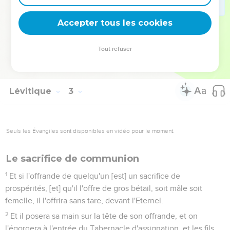
quelques épis bien grenés, broyés entre les mains.
15
Puis tu mettras de l'huile sur le gâteau, et tu mettras aussi
Accepter tous les cookies
de l'encens par dessus ; c'est une offrande de gâteau.
16
Et le Sacrificateur fera fumer son mémorial, [pris] de ses
Tout refuser
grains broyés, et de son huile avec tout l'encens ; c'est une
offrande faite par feu à l'Eternel.
Lévitique
3
Seuls les Évangiles sont disponibles en vidéo pour le moment.
Le sacrifice de communion
1
Et si l'offrande de quelqu'un [est] un sacrifice de
prospérités, [et] qu'il l'offre de gros bétail, soit mâle soit
femelle, il l'offrira sans tare, devant l'Eternel.
2
Et il posera sa main sur la tête de son offrande, et on
l'égorgera à l'entrée du Tabernacle d'assignation, et les fils