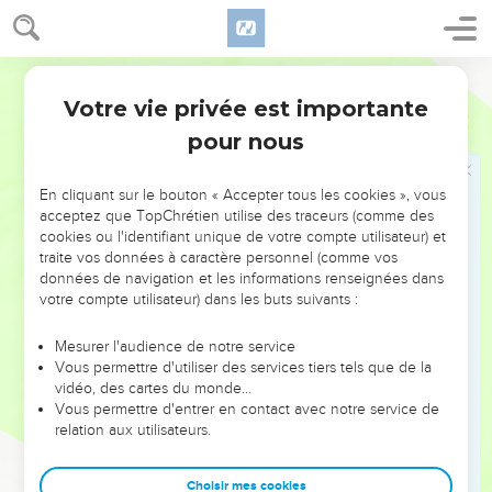
souvenir, et le brûlera sur l'autel. C'est une offrande d'une
agréable odeur à l'Éternel.
10
Segond 1910
Ce qui restera de l'offrande sera pour Aaron et pour ses
fils ; c'est une chose très sainte parmi les offrandes
Votre vie privée est importante
Lévitique
2
consumées par le feu devant l'Éternel.
pour nous
11
Aucune des offrandes que vous présenterez à l'Éternel ne
sera faite avec du levain ; car vous ne brûlerez rien qui
En cliquant sur le bouton « Accepter tous les cookies », vous
contienne du levain ou du miel parmi les offrandes
acceptez que TopChrétien utilise des traceurs (comme des
cookies ou l'identifiant unique de votre compte utilisateur) et
consumées par le feu devant l'Éternel.
traite vos données à caractère personnel (comme vos
12
Vous pourrez en offrir à l'Éternel comme offrande des
données de navigation et les informations renseignées dans
prémices ; mais il n'en sera point présenté sur l'autel comme
votre compte utilisateur) dans les buts suivants :
offrande d'une agréable odeur.
Mesurer l'audience de notre service
13
Tu mettras du sel sur toutes tes offrandes ; tu ne laisseras
Vous permettre d'utiliser des services tiers tels que de la
point ton offrande manquer de sel, signe de l'alliance de ton
vidéo, des cartes du monde…
Vous permettre d'entrer en contact avec notre service de
Dieu ; sur toutes tes offrandes tu mettras du sel.
relation aux utilisateurs.
14
Si tu fais à l'Éternel une offrande des prémices, tu
présenteras des épis nouveaux, rôtis au feu et broyés,
Choisir mes cookies