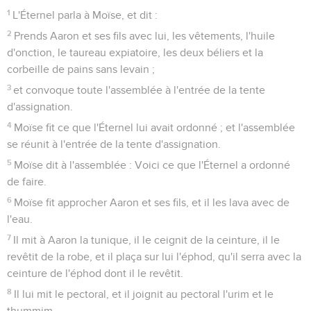
1
L'Éternel parla à Moïse, et dit :
2
Prends Aaron et ses fils avec lui, les vêtements, l'huile
d'onction, le taureau expiatoire, les deux béliers et la
corbeille de pains sans levain ;
3
et convoque toute l'assemblée à l'entrée de la tente
d'assignation.
4
Moïse fit ce que l'Éternel lui avait ordonné ; et l'assemblée
se réunit à l'entrée de la tente d'assignation.
5
Moïse dit à l'assemblée : Voici ce que l'Éternel a ordonné
de faire.
6
Moïse fit approcher Aaron et ses fils, et il les lava avec de
l'eau.
7
Il mit à Aaron la tunique, il le ceignit de la ceinture, il le
revêtit de la robe, et il plaça sur lui l'éphod, qu'il serra avec la
ceinture de l'éphod dont il le revêtit.
8
Il lui mit le pectoral, et il joignit au pectoral l'urim et le
thummim.