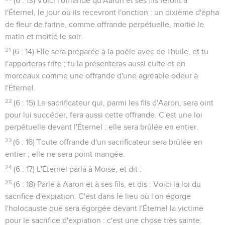
(6 : 13) Voici l'offrande qu'Aaron et ses fils feront à
l'Éternel, le jour où ils recevront l'onction : un dixième d'épha
de fleur de farine, comme offrande perpétuelle, moitié le
matin et moitié le soir.
21
(6 : 14) Elle sera préparée à la poêle avec de l'huile, et tu
l'apporteras frite ; tu la présenteras aussi cuite et en
morceaux comme une offrande d'une agréable odeur à
l'Éternel.
22
(6 : 15) Le sacrificateur qui, parmi les fils d'Aaron, sera oint
pour lui succéder, fera aussi cette offrande. C'est une loi
perpétuelle devant l'Éternel : elle sera brûlée en entier.
23
(6 : 16) Toute offrande d'un sacrificateur sera brûlée en
entier ; elle ne sera point mangée.
24
(6 : 17) L'Éternel parla à Moïse, et dit :
25
(6 : 18) Parle à Aaron et à ses fils, et dis : Voici la loi du
sacrifice d'expiation. C'est dans le lieu où l'on égorge
l'holocauste que sera égorgée devant l'Éternel la victime
pour le sacrifice d'expiation : c'est une chose très sainte.