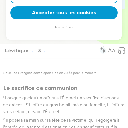
comme offrande de tes prémices.
15
Tu verseras de l'huile dessus, et tu y ajouteras de
Accepter tous les cookies
l'encens ; c'est une offrande.
16
Le sacrificateur brûlera comme souvenir une portion des
Tout refuser
épis broyés et de l'huile, avec tout l'encens. C'est une
offrande consumée par le feu devant l'Éternel.
Lévitique
3
Seuls les Évangiles sont disponibles en vidéo pour le moment.
Le sacrifice de communion
1
Lorsque quelqu'un offrira à l'Éternel un sacrifice d'actions
de grâces : S'il offre du gros bétail, mâle ou femelle, il l'offrira
sans défaut, devant l'Éternel.
2
Il posera sa main sur la tête de la victime, qu'il égorgera à
l'entrée de la tente d'assignation ; et les sacrificateurs, fils