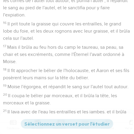
les cornes de l'autel tout autour, et purifia l'autel ; il répandit
le sang au pied de l'autel, et le sanctifia pour y faire
l'expiation.
16
Il prit toute la graisse qui couvre les entrailles, le grand
lobe du foie, et les deux rognons avec leur graisse, et il brûla
cela sur l'autel.
17
Mais il brûla au feu hors du camp le taureau, sa peau, sa
chair et ses excréments, comme l'Éternel l'avait ordonné à
Moïse.
18
Il fit approcher le bélier de l'holocauste, et Aaron et ses fils
posèrent leurs mains sur la tête du bélier.
19
Moïse l'égorgea, et répandit le sang sur l'autel tout autour.
20
Il coupa le bélier par morceaux, et il brûla la tête, les
morceaux et la graisse.
21
Il lava avec de l'eau les entrailles et les jambes, et il brûla
tout le bélier sur l'autel : ce fut l'holocauste, ce fut un
sacrifice consumé par le feu, d'une agréable odeur à
Contenus
Versions
Commentaires
Strong
Dictionnaire
l'Éternel, comme l'Éternel l'avait ordonné à Moïse.