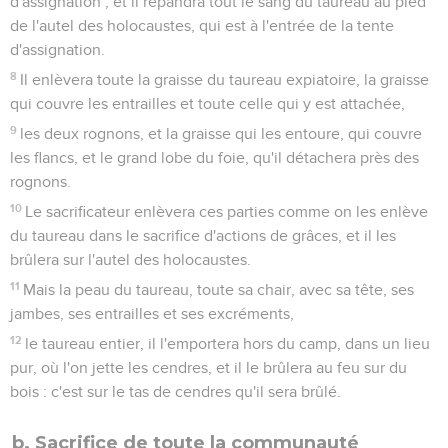
d'assignation ; et il répandra tout le sang du taureau au pied
de l'autel des holocaustes, qui est à l'entrée de la tente
d'assignation.
8
Il enlèvera toute la graisse du taureau expiatoire, la graisse
qui couvre les entrailles et toute celle qui y est attachée,
9
les deux rognons, et la graisse qui les entoure, qui couvre
les flancs, et le grand lobe du foie, qu'il détachera près des
rognons.
10
Le sacrificateur enlèvera ces parties comme on les enlève
du taureau dans le sacrifice d'actions de grâces, et il les
brûlera sur l'autel des holocaustes.
11
Mais la peau du taureau, toute sa chair, avec sa tête, ses
jambes, ses entrailles et ses excréments,
12
le taureau entier, il l'emportera hors du camp, dans un lieu
pur, où l'on jette les cendres, et il le brûlera au feu sur du
bois : c'est sur le tas de cendres qu'il sera brûlé.
b. Sacrifice de toute la communauté