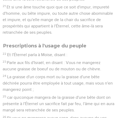
21
Et si une âme touche quoi que ce soit d'impur, impureté
d'homme, ou bête impure, ou toute autre chose abominable
et impure, et qu'elle mange de la chair du sacrifice de
prospérités qui appartient à l'Éternel, cette âme-là sera
retranchée de ses peuples.
Prescriptions à l'usage du peuple
22
Et l'Éternel parla à Moïse, disant :
23
Parle aux fils d'Israël, en disant : Vous ne mangerez
aucune graisse de boeuf ou de mouton ou de chèvre.
24
La graisse d'un corps mort ou la graisse d'une bête
déchirée pourra être employée à tout usage, mais vous n'en
mangerez point ;
25
car quiconque mangera de la graisse d'une bête dont on
présente à l'Éternel un sacrifice fait par feu, l'âme qui en aura
mangé sera retranchée de ses peuples.
26
Et vous ne mangerez aucun sang, dans aucune de vos