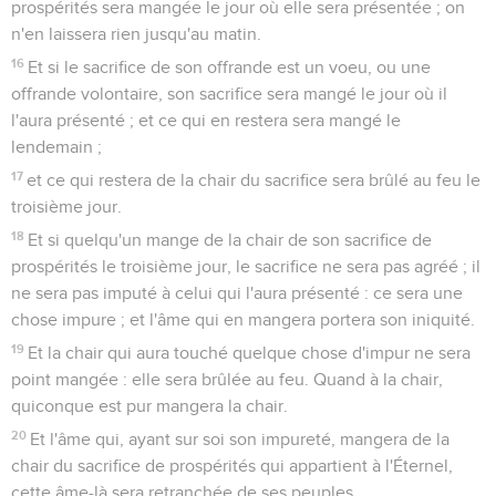
prospérités sera mangée le jour où elle sera présentée ; on
n'en laissera rien jusqu'au matin.
16
Et si le sacrifice de son offrande est un voeu, ou une
offrande volontaire, son sacrifice sera mangé le jour où il
l'aura présenté ; et ce qui en restera sera mangé le
lendemain ;
17
et ce qui restera de la chair du sacrifice sera brûlé au feu le
troisième jour.
18
Et si quelqu'un mange de la chair de son sacrifice de
prospérités le troisième jour, le sacrifice ne sera pas agréé ; il
ne sera pas imputé à celui qui l'aura présenté : ce sera une
chose impure ; et l'âme qui en mangera portera son iniquité.
19
Et la chair qui aura touché quelque chose d'impur ne sera
point mangée : elle sera brûlée au feu. Quand à la chair,
quiconque est pur mangera la chair.
20
Et l'âme qui, ayant sur soi son impureté, mangera de la
chair du sacrifice de prospérités qui appartient à l'Éternel,
cette âme-là sera retranchée de ses peuples.