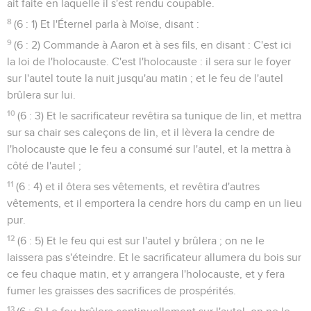
ait faite en laquelle il s'est rendu coupable.
8
(6 : 1) Et l'Éternel parla à Moïse, disant :
9
(6 : 2) Commande à Aaron et à ses fils, en disant : C'est ici
la loi de l'holocauste. C'est l'holocauste : il sera sur le foyer
sur l'autel toute la nuit jusqu'au matin ; et le feu de l'autel
brûlera sur lui.
10
(6 : 3) Et le sacrificateur revêtira sa tunique de lin, et mettra
sur sa chair ses caleçons de lin, et il lèvera la cendre de
l'holocauste que le feu a consumé sur l'autel, et la mettra à
côté de l'autel ;
11
(6 : 4) et il ôtera ses vêtements, et revêtira d'autres
vêtements, et il emportera la cendre hors du camp en un lieu
pur.
12
(6 : 5) Et le feu qui est sur l'autel y brûlera ; on ne le
laissera pas s'éteindre. Et le sacrificateur allumera du bois sur
ce feu chaque matin, et y arrangera l'holocauste, et y fera
fumer les graisses des sacrifices de prospérités.
13