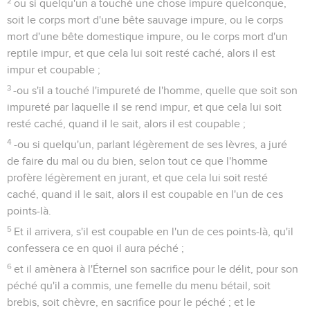
2
ou si quelqu'un a touché une chose impure quelconque,
soit le corps mort d'une bête sauvage impure, ou le corps
mort d'une bête domestique impure, ou le corps mort d'un
reptile impur, et que cela lui soit resté caché, alors il est
impur et coupable ;
3
-ou s'il a touché l'impureté de l'homme, quelle que soit son
impureté par laquelle il se rend impur, et que cela lui soit
resté caché, quand il le sait, alors il est coupable ;
4
-ou si quelqu'un, parlant légèrement de ses lèvres, a juré
de faire du mal ou du bien, selon tout ce que l'homme
profère légèrement en jurant, et que cela lui soit resté
caché, quand il le sait, alors il est coupable en l'un de ces
points-là.
5
Et il arrivera, s'il est coupable en l'un de ces points-là, qu'il
confessera ce en quoi il aura péché ;
6
et il amènera à l'Éternel son sacrifice pour le délit, pour son
péché qu'il a commis, une femelle du menu bétail, soit
brebis, soit chèvre, en sacrifice pour le péché ; et le