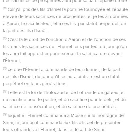
des sacrifices de prospérités aura pour sa part l'épaule droite.
34
Car j'ai pris des fils d'Israël la poitrine tournoyée et l'épaule
élevée de leurs sacrifices de prospérités, et je les ai données
à Aaron, le sacrificateur, et à ses fils, par statut perpétuel, de
la part des fils d'Israël.
35
C'est là le droit de l'onction d'Aaron et de l'onction de ses
fils, dans les sacrifices de l'Éternel faits par feu, du jour qu'on
les aura fait approcher pour exercer la sacrificature devant
l'Éternel,
36
ce que l'Éternel a commandé de leur donner, de la part
des fils d'Israël, du jour qu'il les aura oints ; c'est un statut
perpétuel en leurs générations.
37
Telle est la loi de l'holocauste, de l'offrande de gâteau, et
du sacrifice pour le péché, et du sacrifice pour le délit, et du
sacrifice de consécration, et du sacrifice de prospérités,
38
laquelle l'Éternel commanda à Moïse sur la montagne de
Sinaï, le jour où il commanda aux fils d'Israël de présenter
leurs offrandes à l'Éternel, dans le désert de Sinaï.