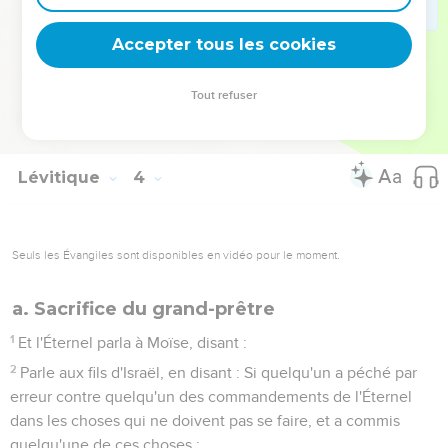
16
et le sacrificateur les fera fumer sur l'autel : c'est un pain
de sacrifice par feu, en odeur agréable. Toute graisse
Accepter tous les cookies
appartient à l'Éternel.
17
C'est un statut perpétuel, en vos générations, dans toutes
Tout refuser
vos habitations : vous ne mangerez aucune graisse ni aucun
sang.
Lévitique
4
Seuls les Évangiles sont disponibles en vidéo pour le moment.
a. Sacrifice du grand-prêtre
1
Et l'Éternel parla à Moïse, disant :
2
Parle aux fils d'Israël, en disant : Si quelqu'un a péché par
erreur contre quelqu'un des commandements de l'Éternel
dans les choses qui ne doivent pas se faire, et a commis
quelqu'une de ces choses :