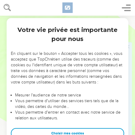
toute la graisse qui est sur l'intérieur,
10
et les deux rognons, et la graisse qui est dessus, qui est
sur les reins, et le réseau qui est sur le foie, qu'on ôtera
Darby
jusque sur les rognons ;
Votre vie privée est importante
Lévitique
3
11
et le sacrificateur fera fumer cela sur l'autel : c'est un pain
pour nous
de sacrifice par feu à l'Éternel.
12
Et si son offrande est une chèvre, il la présentera devant
En cliquant sur le bouton « Accepter tous les cookies », vous
l'Éternel ;
acceptez que TopChrétien utilise des traceurs (comme des
cookies ou l'identifiant unique de votre compte utilisateur) et
13
et il posera sa main sur sa tête, et il l'égorgera devant la
traite vos données à caractère personnel (comme vos
tente d'assignation ; et les fils d'Aaron feront aspersion du
données de navigation et les informations renseignées dans
sang sur l'autel, tout autour ;
votre compte utilisateur) dans les buts suivants :
14
et il en présentera son offrande, un sacrifice par feu à
Mesurer l'audience de notre service
l'Éternel : la graisse qui couvre l'intérieur, et toute la graisse
Vous permettre d'utiliser des services tiers tels que de la
qui est sur l'intérieur,
vidéo, des cartes du monde…
Vous permettre d'entrer en contact avec notre service de
15
et les deux rognons, et la graisse qui est dessus, qui est
relation aux utilisateurs.
sur les reins, et le réseau qui est sur le foie, qu'on ôtera
jusque sur les rognons ;
Choisir mes cookies