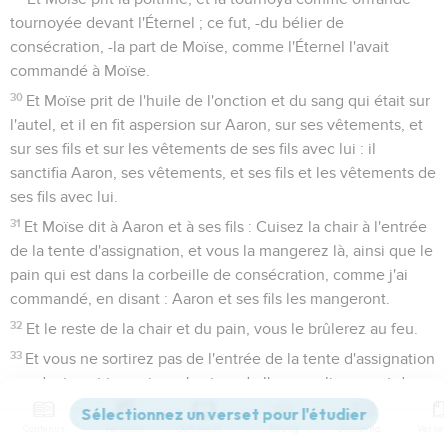
tournoyée devant l'Éternel ; ce fut, -du bélier de
consécration, -la part de Moïse, comme l'Éternel l'avait
commandé à Moïse.
30
Et Moïse prit de l'huile de l'onction et du sang qui était sur
l'autel, et il en fit aspersion sur Aaron, sur ses vêtements, et
sur ses fils et sur les vêtements de ses fils avec lui : il
sanctifia Aaron, ses vêtements, et ses fils et les vêtements de
ses fils avec lui.
31
Et Moïse dit à Aaron et à ses fils : Cuisez la chair à l'entrée
de la tente d'assignation, et vous la mangerez là, ainsi que le
pain qui est dans la corbeille de consécration, comme j'ai
commandé, en disant : Aaron et ses fils les mangeront.
32
Et le reste de la chair et du pain, vous le brûlerez au feu.
33
Et vous ne sortirez pas de l'entrée de la tente d'assignation
pendant sept jours, jusqu'au jour de l'accomplissement des
jours de votre consécration ; car on mettra sept jours à vous
Contenus
Versions
Commentaires
Strong
Dictionnaire
consacrer.