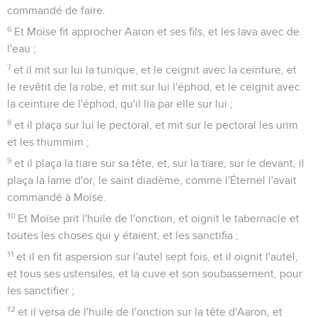
commandé de faire.
6
Et Moïse fit approcher Aaron et ses fils, et les lava avec de
l'eau ;
7
et il mit sur lui la tunique, et le ceignit avec la ceinture, et
le revêtit de la robe, et mit sur lui l'éphod, et le ceignit avec
la ceinture de l'éphod, qu'il lia par elle sur lui ;
8
et il plaça sur lui le pectoral, et mit sur le pectoral les urim
et les thummim ;
9
et il plaça la tiare sur sa tête, et, sur la tiare, sur le devant, il
plaça la lame d'or, le saint diadème, comme l'Éternel l'avait
commandé à Moïse.
10
Et Moïse prit l'huile de l'onction, et oignit le tabernacle et
toutes les choses qui y étaient, et les sanctifia ;
11
et il en fit aspersion sur l'autel sept fois, et il oignit l'autel,
et tous ses ustensiles, et la cuve et son soubassement, pour
les sanctifier ;
12
et il versa de l'huile de l'onction sur la tête d'Aaron, et