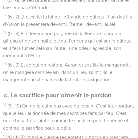
(6 : 6) Le feu brûlera continuellement sur l'autel, on ne le
laissera pas s'éteindre.
14
(6 : 7) Et c'est ici la loi de l'offrande de gâteau : l'un des fils
d'Aaron la présentera devant l'Éternel, devant l'autel.
15
(6 : 8) Et il lèvera une poignée de la fleur de farine du
gâteau et de son huile, et tout l'encens qui est sur le gâteau,
et il fera fumer cela sur l'autel, une odeur agréable, son
mémorial à l'Éternel.
16
(6 : 9) Et ce qui en restera, Aaron et ses fils le mangeront ;
on le mangera sans levain, dans un lieu saint ; ils le
mangeront dans le parvis de la tente d'assignation.
c. Le sacrifice pour obtenir le pardon
17
(6 : 10) On ne le cuira pas avec du levain. C'est leur portion,
que je leur ai donnée de mes sacrifices faits par feu. C'est
une chose très-sainte, comme le sacrifice pour le péché et
comme le sacrifice pour le délit.
18
(6 : 11) Tout mâle d'entre les enfants d'Aaron en mangera ;