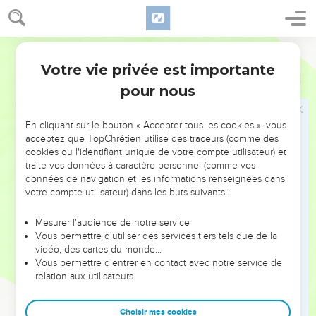
mal de son cœur qui est plein de mauvaises choses. Oui, ce
qui remplit le cœur de quelqu’un, voilà ce qui sort de sa
bouche. »
Parole de Vie
Votre vie privée est importante
Luc
6
Les deux maisons
pour nous
46
« Vous m’appelez : “Seigneur ! Seigneur !”, mais vous ne
faites pas ce que je dis. Pourquoi donc ?
En cliquant sur le bouton « Accepter tous les cookies », vous
47
Celui qui vient à moi, qui écoute mes paroles et m’obéit,
acceptez que TopChrétien utilise des traceurs (comme des
cookies ou l'identifiant unique de votre compte utilisateur) et
je vais vous montrer à qui il ressemble :
traite vos données à caractère personnel (comme vos
48
il ressemble à quelqu’un qui construit une maison. Il a
données de navigation et les informations renseignées dans
votre compte utilisateur) dans les buts suivants :
creusé la terre, il a creusé profondément, et il a posé les
fondations sur de la pierre. Au moment de l’inondation, les
Mesurer l'audience de notre service
eaux de la rivière se jettent sur cette maison, mais elles ne
Vous permettre d'utiliser des services tiers tels que de la
peuvent pas la faire bouger. En effet, la maison est bien
vidéo, des cartes du monde…
construite.
Vous permettre d'entrer en contact avec notre service de
relation aux utilisateurs.
49
Mais celui qui écoute mes paroles et ne fait pas ce que je
dis, voici à qui il ressemble : il ressemble à quelqu’un qui a
Choisir mes cookies
construit une maison sur le sol, sans faire de fondations.