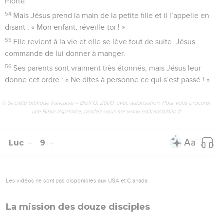
morte.
54
Mais Jésus prend la main de la petite fille et il l’appelle en
disant : « Mon enfant, réveille-toi ! »
55
Elle revient à la vie et elle se lève tout de suite. Jésus
commande de lui donner à manger.
56
Ses parents sont vraiment très étonnés, mais Jésus leur
donne cet ordre : « Ne dites à personne ce qui s’est passé ! »
© Société biblique française – Bibli’O, 2000, avec autorisation. Pour vous procurer
une Bible imprimée, rendez-vous sur www.editionsbiblio.fr
Luc
9
Les vidéos ne sont pas disponibles aux USA et C anada.
La mission des douze disciples