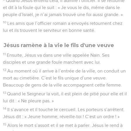
Quand Jésus entend cela, il admire l’officier. Il se retourne
et dit à la foule qui le suit : « Je vous le dis, même dans le
peuple d’Israël, je n’ai jamais trouvé une foi aussi grande. »
10
Les amis que l’officier romain a envoyés retournent chez
lui et ils trouvent le serviteur en bonne santé.
Jésus ramène à la vie le fils d'une veuve
11
Ensuite, Jésus va dans une ville appelée Naïn. Ses
disciples et une grande foule marchent avec lui.
12
Au moment où il arrive à l’entrée de la ville, on conduit un
mort au cimetière. C’est le fils unique d’une veuve.
Beaucoup de gens de la ville accompagnent cette femme.
13
Quand le Seigneur la voit, il est plein de pitié pour elle et il
lui dit : « Ne pleure pas. »
14
Il s’avance et il touche le cercueil. Les porteurs s’arrêtent.
Jésus dit : « Jeune homme, réveille-toi ! C’est un ordre ! »
15
Alors le mort s’assoit et il se met à parler. Jésus le rend à