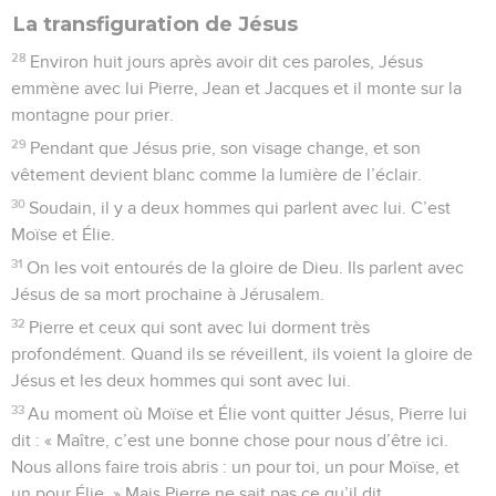
La transfiguration de Jésus
28
Environ huit jours après avoir dit ces paroles, Jésus
emmène avec lui Pierre, Jean et Jacques et il monte sur la
montagne pour prier.
29
Pendant que Jésus prie, son visage change, et son
vêtement devient blanc comme la lumière de l’éclair.
30
Soudain, il y a deux hommes qui parlent avec lui. C’est
Moïse et Élie.
31
On les voit entourés de la gloire de Dieu. Ils parlent avec
Jésus de sa mort prochaine à Jérusalem.
32
Pierre et ceux qui sont avec lui dorment très
profondément. Quand ils se réveillent, ils voient la gloire de
Jésus et les deux hommes qui sont avec lui.
33
Au moment où Moïse et Élie vont quitter Jésus, Pierre lui
dit : « Maître, c’est une bonne chose pour nous d’être ici.
Nous allons faire trois abris : un pour toi, un pour Moïse, et
un pour Élie. » Mais Pierre ne sait pas ce qu’il dit.