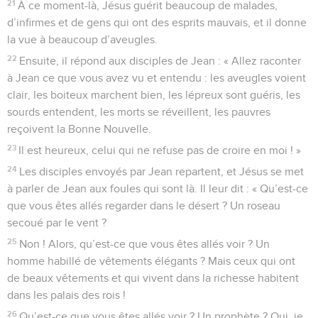
21
À ce moment-là, Jésus guérit beaucoup de malades,
d’infirmes et de gens qui ont des esprits mauvais, et il donne
la vue à beaucoup d’aveugles.
22
Ensuite, il répond aux disciples de Jean : « Allez raconter
à Jean ce que vous avez vu et entendu : les aveugles voient
clair, les boiteux marchent bien, les lépreux sont guéris, les
sourds entendent, les morts se réveillent, les pauvres
reçoivent la Bonne Nouvelle.
23
Il est heureux, celui qui ne refuse pas de croire en moi ! »
24
Les disciples envoyés par Jean repartent, et Jésus se met
à parler de Jean aux foules qui sont là. Il leur dit : « Qu’est-ce
que vous êtes allés regarder dans le désert ? Un roseau
secoué par le vent ?
25
Non ! Alors, qu’est-ce que vous êtes allés voir ? Un
homme habillé de vêtements élégants ? Mais ceux qui ont
de beaux vêtements et qui vivent dans la richesse habitent
dans les palais des rois !
26
Qu’est-ce que vous êtes allés voir ? Un prophète ? Oui, je