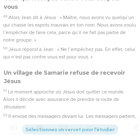
vous
49
Alors Jean dit à Jésus : « Maître, nous avons vu quelqu’un
qui chasse les esprits mauvais en ton nom. Nous avons voulu
l’empêcher de faire cela, parce qu’il ne fait pas partie de
notre groupe. »
50
Jésus répond à Jean : « Ne l’empêchez pas. En effet, celui
qui n’est pas contre vous est pour vous. »
Un village de Samarie refuse de recevoir
Jésus
51
Le moment approche où Jésus doit quitter ce monde.
Alors il décide avec assurance de prendre la route de
Jérusalem.
52
Il envoie des messagers devant lui. Les messagers partent,
et ils entrent dans un village de Samarie pour préparer la
venue de Jésus.
Contenus
Versions
Commentaires
Strong
Dictionnaire
53