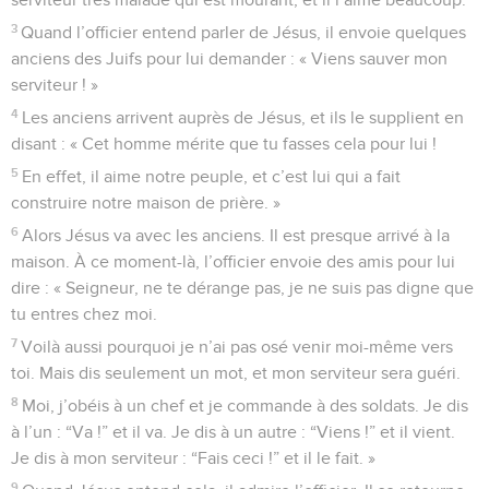
3
Quand l’officier entend parler de Jésus, il envoie quelques
anciens des Juifs pour lui demander : « Viens sauver mon
serviteur ! »
4
Les anciens arrivent auprès de Jésus, et ils le supplient en
disant : « Cet homme mérite que tu fasses cela pour lui !
5
En effet, il aime notre peuple, et c’est lui qui a fait
construire notre maison de prière. »
6
Alors Jésus va avec les anciens. Il est presque arrivé à la
maison. À ce moment-là, l’officier envoie des amis pour lui
dire : « Seigneur, ne te dérange pas, je ne suis pas digne que
tu entres chez moi.
7
Voilà aussi pourquoi je n’ai pas osé venir moi-même vers
toi. Mais dis seulement un mot, et mon serviteur sera guéri.
8
Moi, j’obéis à un chef et je commande à des soldats. Je dis
à l’un : “Va !” et il va. Je dis à un autre : “Viens !” et il vient.
Je dis à mon serviteur : “Fais ceci !” et il le fait. »
9