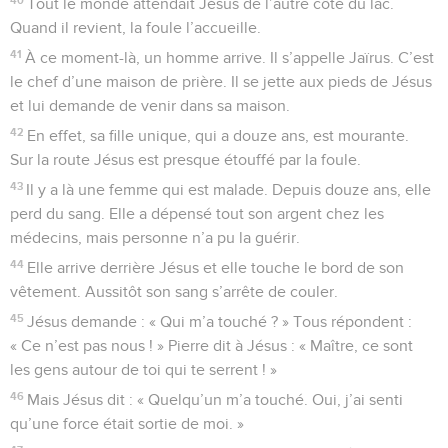
Tout le monde attendait Jésus de l’autre côté du lac.
Quand il revient, la foule l’accueille.
41
À ce moment-là, un homme arrive. Il s’appelle Jaïrus. C’est
le chef d’une maison de prière. Il se jette aux pieds de Jésus
et lui demande de venir dans sa maison.
42
En effet, sa fille unique, qui a douze ans, est mourante.
Sur la route Jésus est presque étouffé par la foule.
43
Il y a là une femme qui est malade. Depuis douze ans, elle
perd du sang. Elle a dépensé tout son argent chez les
médecins, mais personne n’a pu la guérir.
44
Elle arrive derrière Jésus et elle touche le bord de son
vêtement. Aussitôt son sang s’arrête de couler.
45
Jésus demande : « Qui m’a touché ? » Tous répondent :
« Ce n’est pas nous ! » Pierre dit à Jésus : « Maître, ce sont
les gens autour de toi qui te serrent ! »
46
Mais Jésus dit : « Quelqu’un m’a touché. Oui, j’ai senti
qu’une force était sortie de moi. »