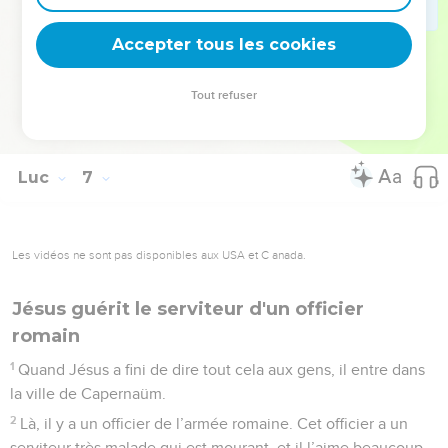
Quand les eaux de la rivière se jettent sur elle, la maison
Accepter tous les cookies
tombe tout de suite, elle est complètement détruite ! »
© Société biblique française – Bibli’O, 2000, avec autorisation. Pour vous procurer
Tout refuser
une Bible imprimée, rendez-vous sur www.editionsbiblio.fr
Luc
7
Les vidéos ne sont pas disponibles aux USA et C anada.
Jésus guérit le serviteur d'un officier
romain
1
Quand Jésus a fini de dire tout cela aux gens, il entre dans
la ville de Capernaüm.
2
Là, il y a un officier de l’armée romaine. Cet officier a un
serviteur très malade qui est mourant, et il l’aime beaucoup.