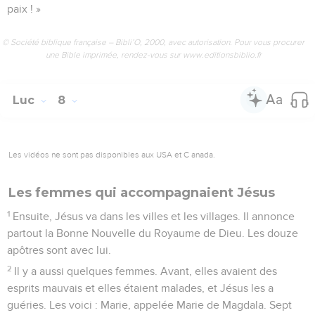
paix ! »
© Société biblique française – Bibli’O, 2000, avec autorisation. Pour vous procurer
une Bible imprimée, rendez-vous sur www.editionsbiblio.fr
Luc
8
Les vidéos ne sont pas disponibles aux USA et C anada.
Les femmes qui accompagnaient Jésus
1
Ensuite, Jésus va dans les villes et les villages. Il annonce
partout la Bonne Nouvelle du Royaume de Dieu. Les douze
apôtres sont avec lui.
2
Il y a aussi quelques femmes. Avant, elles avaient des
esprits mauvais et elles étaient malades, et Jésus les a
guéries. Les voici : Marie, appelée Marie de Magdala. Sept