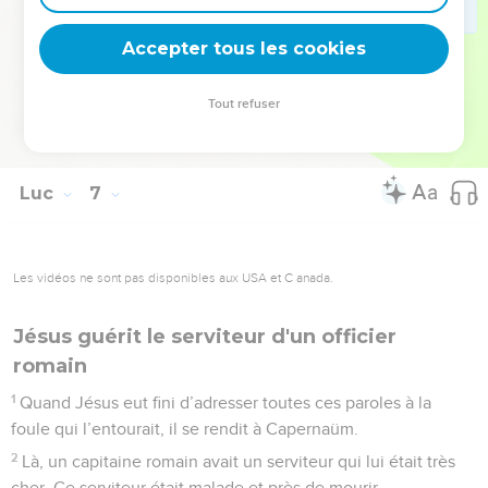
rivière se sont jetées contre cette maison, elle s’est aussitôt
Accepter tous les cookies
écroulée : elle a été complètement détruite. »
© Société biblique française – Bibli’O, 1997, avec autorisation. Pour vous procurer
Tout refuser
une Bible imprimée, rendez-vous sur www.editionsbiblio.fr
Luc
7
Les vidéos ne sont pas disponibles aux USA et C anada.
Jésus guérit le serviteur d'un officier
romain
1
Quand Jésus eut fini d’adresser toutes ces paroles à la
foule qui l’entourait, il se rendit à Capernaüm.
2
Là, un capitaine romain avait un serviteur qui lui était très
cher. Ce serviteur était malade et près de mourir.