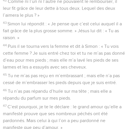
42
Comme ni l’un ni l’autre ne pouvaient le rembourser, il
leur fit grâce de leur dette à tous deux. Lequel des deux
l’aimera le plus ? »
43
Simon lui répondit : « Je pense que c’est celui auquel il a
fait grâce de la plus grosse somme. » Jésus lui dit : « Tu as
raison. »
44
Puis il se tourna vers la femme et dit à Simon : « Tu vois
cette femme ? Je suis entré chez toi et tu ne m’as pas donné
d’eau pour mes pieds ; mais elle m’a lavé les pieds de ses
larmes et les a essuyés avec ses cheveux.
45
Tu ne m’as pas reçu en m’embrassant ; mais elle n’a pas
cessé de m’embrasser les pieds depuis que je suis entré.
46
Tu n’as pas répandu d’huile sur ma tête ; mais elle a
répandu du parfum sur mes pieds.
47
C’est pourquoi, je te le déclare : le grand amour qu’elle a
manifesté prouve que ses nombreux péchés ont été
pardonnés. Mais celui à qui l’on a peu pardonné ne
manifeste que peu d’amour. »