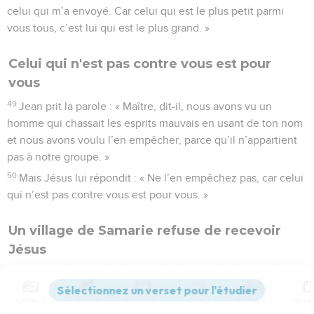
celui qui m’a envoyé. Car celui qui est le plus petit parmi
vous tous, c’est lui qui est le plus grand. »
Celui qui n'est pas contre vous est pour
vous
49
Jean prit la parole : « Maître, dit-il, nous avons vu un
homme qui chassait les esprits mauvais en usant de ton nom
et nous avons voulu l’en empêcher, parce qu’il n’appartient
pas à notre groupe. »
50
Mais Jésus lui répondit : « Ne l’en empêchez pas, car celui
qui n’est pas contre vous est pour vous. »
Un village de Samarie refuse de recevoir
Jésus
51
Lorsque le moment approcha où Jésus devait être enlevé
au ciel, il décida fermement de se rendre à Jérusalem.
Contenus
Versions
Commentaires
Strong
Dictionnaire
52
Il envoya des messagers devant lui. Ceux-ci partirent et