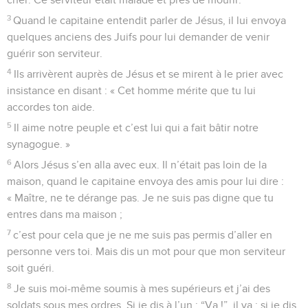
3
Quand le capitaine entendit parler de Jésus, il lui envoya
quelques anciens des Juifs pour lui demander de venir
guérir son serviteur.
4
Ils arrivèrent auprès de Jésus et se mirent à le prier avec
insistance en disant : « Cet homme mérite que tu lui
accordes ton aide.
5
Il aime notre peuple et c’est lui qui a fait bâtir notre
synagogue. »
6
Alors Jésus s’en alla avec eux. Il n’était pas loin de la
maison, quand le capitaine envoya des amis pour lui dire :
« Maître, ne te dérange pas. Je ne suis pas digne que tu
entres dans ma maison ;
7
c’est pour cela que je ne me suis pas permis d’aller en
personne vers toi. Mais dis un mot pour que mon serviteur
soit guéri.
8
Je suis moi-même soumis à mes supérieurs et j’ai des
soldats sous mes ordres. Si je dis à l’un : “Va !”, il va ; si je dis