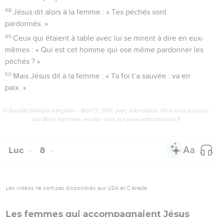
48
Jésus dit alors à la femme : « Tes péchés sont
pardonnés. »
49
Ceux qui étaient à table avec lui se mirent à dire en eux-
mêmes : « Qui est cet homme qui ose même pardonner les
péchés ? »
50
Mais Jésus dit à la femme : « Ta foi t’a sauvée : va en
paix. »
© Société biblique française – Bibli’O, 1997, avec autorisation. Pour vous procurer
une Bible imprimée, rendez-vous sur www.editionsbiblio.fr
Luc
8
Les vidéos ne sont pas disponibles aux USA et C anada.
Les femmes qui accompagnaient Jésus