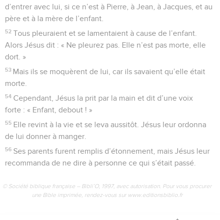
d’entrer avec lui, si ce n’est à Pierre, à Jean, à Jacques, et au
père et à la mère de l’enfant.
52
Tous pleuraient et se lamentaient à cause de l’enfant.
Alors Jésus dit : « Ne pleurez pas. Elle n’est pas morte, elle
dort. »
53
Mais ils se moquèrent de lui, car ils savaient qu’elle était
morte.
54
Cependant, Jésus la prit par la main et dit d’une voix
forte : « Enfant, debout ! »
55
Elle revint à la vie et se leva aussitôt. Jésus leur ordonna
de lui donner à manger.
56
Ses parents furent remplis d’étonnement, mais Jésus leur
recommanda de ne dire à personne ce qui s’était passé.
© Société biblique française – Bibli’O, 1997, avec autorisation. Pour vous procurer
une Bible imprimée, rendez-vous sur www.editionsbiblio.fr