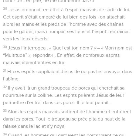
haut ? Je t’en prie, ne me tourmente pas ! »
29
Jésus ordonnait en effet à l’esprit mauvais de sortir de lui.
Cet esprit s’était emparé de lui bien des fois ; on attachait
alors les mains et les pieds de l’homme avec des chaînes
pour le garder, mais il rompait ses liens et l’esprit l’entraînait
vers les lieux déserts.
30
Jésus l’interrogea : « Quel est ton nom ? » – « Mon nom est
“Multitude” », répondit-il. En effet, de nombreux esprits
mauvais étaient entrés en lui.
31
Et ces esprits suppliaient Jésus de ne pas les envoyer dans
l’abîme.
32
Il y avait là un grand troupeau de porcs qui cherchait sa
nourriture sur la colline. Les esprits prièrent Jésus de leur
permettre d’entrer dans ces porcs. Il le leur permit.
33
Alors les esprits mauvais sortirent de l’homme et entrèrent
dans les porcs. Tout le troupeau se précipita du haut de la
falaise dans le lac et s’y noya.
34
Quand les hommes qui gardaient les porcs virent ce qui