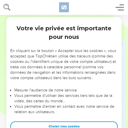
45
L’homme bon tire du bien du bon trésor que contient son
cœur ; l’homme mauvais tire du mal de son mauvais trésor.
Car la bouche de chacun exprime ce dont son cœur est
Français Courant
plein. »
Votre vie privée est importante
Luc
6
pour nous
Les deux maisons
46
« Pourquoi m’appelez-vous “Seigneur, Seigneur”, et ne
En cliquant sur le bouton « Accepter tous les cookies », vous
faites-vous pas ce que je vous dis ?
acceptez que TopChrétien utilise des traceurs (comme des
cookies ou l'identifiant unique de votre compte utilisateur) et
47
Je vais vous montrer à qui ressemble quiconque vient à
traite vos données à caractère personnel (comme vos
moi, écoute mes paroles et les met en pratique :
données de navigation et les informations renseignées dans
48
votre compte utilisateur) dans les buts suivants :
il est comme un homme qui s’est mis à bâtir une maison ;
il a creusé profondément la terre et a posé les fondations sur
Mesurer l'audience de notre service
le roc. Quand l’inondation est venue, les eaux de la rivière se
Vous permettre d'utiliser des services tiers tels que de la
sont jetées contre cette maison, mais sans pouvoir l’ébranler,
vidéo, des cartes du monde…
car la maison était bien bâtie.
Vous permettre d'entrer en contact avec notre service de
relation aux utilisateurs.
49
Mais quiconque écoute mes paroles et ne les met pas en
pratique est comme un homme qui a bâti une maison
Choisir mes cookies
directement sur le sol, sans fondations. Quand les eaux de la