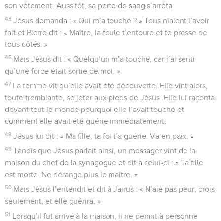
son vêtement. Aussitôt, sa perte de sang s’arrêta.
45
Jésus demanda : « Qui m’a touché ? » Tous niaient l’avoir
fait et Pierre dit : « Maître, la foule t’entoure et te presse de
tous côtés. »
46
Mais Jésus dit : « Quelqu’un m’a touché, car j’ai senti
qu’une force était sortie de moi. »
47
La femme vit qu’elle avait été découverte. Elle vint alors,
toute tremblante, se jeter aux pieds de Jésus. Elle lui raconta
devant tout le monde pourquoi elle l’avait touché et
comment elle avait été guérie immédiatement.
48
Jésus lui dit : « Ma fille, ta foi t’a guérie. Va en paix. »
49
Tandis que Jésus parlait ainsi, un messager vint de la
maison du chef de la synagogue et dit à celui-ci : « Ta fille
est morte. Ne dérange plus le maître. »
50
Mais Jésus l’entendit et dit à Jaïrus : « N’aie pas peur, crois
seulement, et elle guérira. »
51
Lorsqu’il fut arrivé à la maison, il ne permit à personne