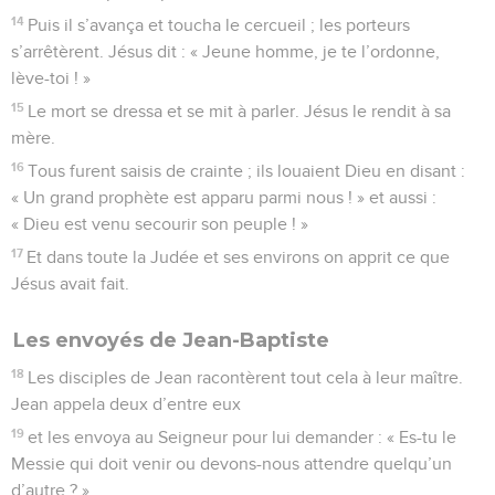
14
Puis il s’avança et toucha le cercueil ; les porteurs
s’arrêtèrent. Jésus dit : « Jeune homme, je te l’ordonne,
lève-toi ! »
15
Le mort se dressa et se mit à parler. Jésus le rendit à sa
mère.
16
Tous furent saisis de crainte ; ils louaient Dieu en disant :
« Un grand prophète est apparu parmi nous ! » et aussi :
« Dieu est venu secourir son peuple ! »
17
Et dans toute la Judée et ses environs on apprit ce que
Jésus avait fait.
Les envoyés de Jean-Baptiste
18
Les disciples de Jean racontèrent tout cela à leur maître.
Jean appela deux d’entre eux
19
et les envoya au Seigneur pour lui demander : « Es-tu le
Messie qui doit venir ou devons-nous attendre quelqu’un
d’autre ? »