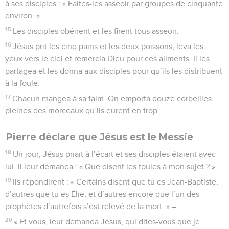
à ses disciples : « Faites-les asseoir par groupes de cinquante
environ. »
15
Les disciples obéirent et les firent tous asseoir.
16
Jésus prit les cinq pains et les deux poissons, leva les
yeux vers le ciel et remercia Dieu pour ces aliments. Il les
partagea et les donna aux disciples pour qu’ils les distribuent
à la foule.
17
Chacun mangea à sa faim. On emporta douze corbeilles
pleines des morceaux qu’ils eurent en trop.
Pierre déclare que Jésus est le Messie
18
Un jour, Jésus priait à l’écart et ses disciples étaient avec
lui. Il leur demanda : « Que disent les foules à mon sujet ? »
19
Ils répondirent : « Certains disent que tu es Jean-Baptiste,
d’autres que tu es Élie, et d’autres encore que l’un des
prophètes d’autrefois s’est relevé de la mort. » –
20
« Et vous, leur demanda Jésus, qui dites-vous que je