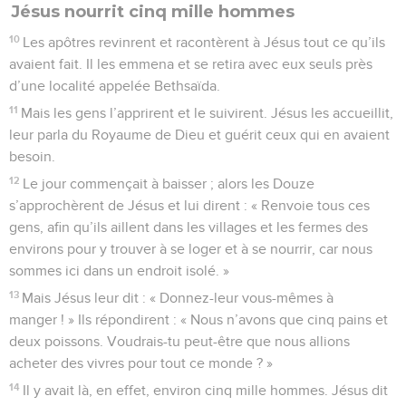
Jésus nourrit cinq mille hommes
10
Les apôtres revinrent et racontèrent à Jésus tout ce qu’ils
avaient fait. Il les emmena et se retira avec eux seuls près
d’une localité appelée Bethsaïda.
11
Mais les gens l’apprirent et le suivirent. Jésus les accueillit,
leur parla du Royaume de Dieu et guérit ceux qui en avaient
besoin.
12
Le jour commençait à baisser ; alors les Douze
s’approchèrent de Jésus et lui dirent : « Renvoie tous ces
gens, afin qu’ils aillent dans les villages et les fermes des
environs pour y trouver à se loger et à se nourrir, car nous
sommes ici dans un endroit isolé. »
13
Mais Jésus leur dit : « Donnez-leur vous-mêmes à
manger ! » Ils répondirent : « Nous n’avons que cinq pains et
deux poissons. Voudrais-tu peut-être que nous allions
acheter des vivres pour tout ce monde ? »
14
Il y avait là, en effet, environ cinq mille hommes. Jésus dit