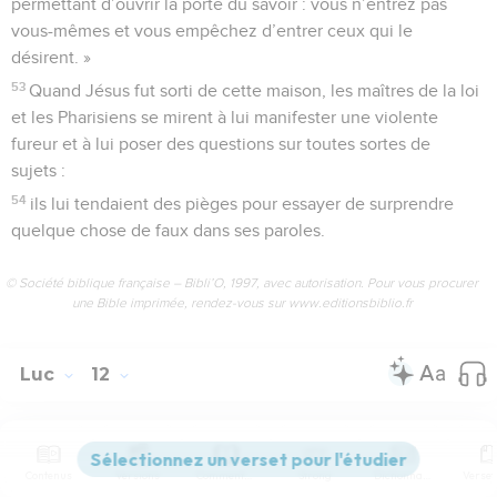
permettant d’ouvrir la porte du savoir : vous n’entrez pas
vous-mêmes et vous empêchez d’entrer ceux qui le
désirent. »
53
Quand Jésus fut sorti de cette maison, les maîtres de la loi
et les Pharisiens se mirent à lui manifester une violente
fureur et à lui poser des questions sur toutes sortes de
sujets :
54
ils lui tendaient des pièges pour essayer de surprendre
quelque chose de faux dans ses paroles.
© Société biblique française – Bibli’O, 1997, avec autorisation. Pour vous procurer
une Bible imprimée, rendez-vous sur www.editionsbiblio.fr
Luc
12
Les vidéos ne sont pas disponibles aux USA et C anada.
Contenus
Versions
Commentaires
Strong
Dictionnaire