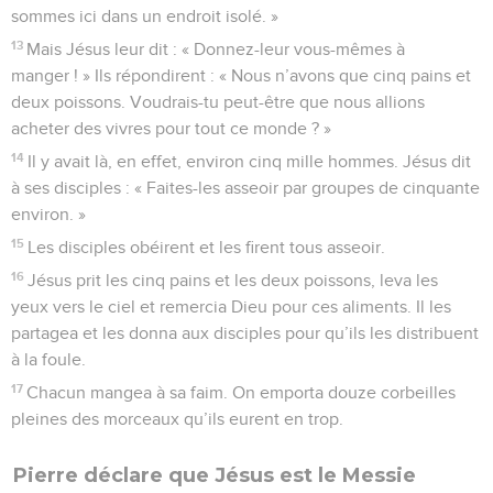
sommes ici dans un endroit isolé. »
13
Mais Jésus leur dit : « Donnez-leur vous-mêmes à
manger ! » Ils répondirent : « Nous n’avons que cinq pains et
deux poissons. Voudrais-tu peut-être que nous allions
acheter des vivres pour tout ce monde ? »
14
Il y avait là, en effet, environ cinq mille hommes. Jésus dit
à ses disciples : « Faites-les asseoir par groupes de cinquante
environ. »
15
Les disciples obéirent et les firent tous asseoir.
16
Jésus prit les cinq pains et les deux poissons, leva les
yeux vers le ciel et remercia Dieu pour ces aliments. Il les
partagea et les donna aux disciples pour qu’ils les distribuent
à la foule.
17
Chacun mangea à sa faim. On emporta douze corbeilles
pleines des morceaux qu’ils eurent en trop.
Pierre déclare que Jésus est le Messie