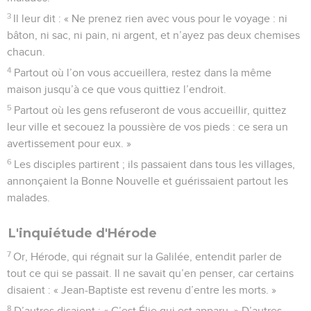
3
Il leur dit : « Ne prenez rien avec vous pour le voyage : ni
bâton, ni sac, ni pain, ni argent, et n’ayez pas deux chemises
chacun.
4
Partout où l’on vous accueillera, restez dans la même
maison jusqu’à ce que vous quittiez l’endroit.
5
Partout où les gens refuseront de vous accueillir, quittez
leur ville et secouez la poussière de vos pieds : ce sera un
avertissement pour eux. »
6
Les disciples partirent ; ils passaient dans tous les villages,
annonçaient la Bonne Nouvelle et guérissaient partout les
malades.
L'inquiétude d'Hérode
7
Or, Hérode, qui régnait sur la Galilée, entendit parler de
tout ce qui se passait. Il ne savait qu’en penser, car certains
disaient : « Jean-Baptiste est revenu d’entre les morts. »
8
D’autres disaient : « C’est Élie qui est apparu. » D’autres