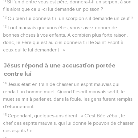
11
Si l’un d’entre vous est père, donnera-t-il un serpent à son
fils alors que celui-ci lui demande un poisson ?
12
Ou bien lui donnera-t-il un scorpion s’il demande un œuf ?
13
Tout mauvais que vous êtes, vous savez donner de
bonnes choses à vos enfants. A combien plus forte raison,
donc, le Père qui est au ciel donnera-t-il le Saint-Esprit à
ceux qui le lui demandent ! »
Jésus répond à une accusation portée
contre lui
14
Jésus était en train de chasser un esprit mauvais qui
rendait un homme muet. Quand l’esprit mauvais sortit, le
muet se mit à parler et, dans la foule, les gens furent remplis
d’étonnement.
15
Cependant, quelques-uns dirent : « C’est Béelzébul, le
chef des esprits mauvais, qui lui donne le pouvoir de chasser
ces esprits ! »