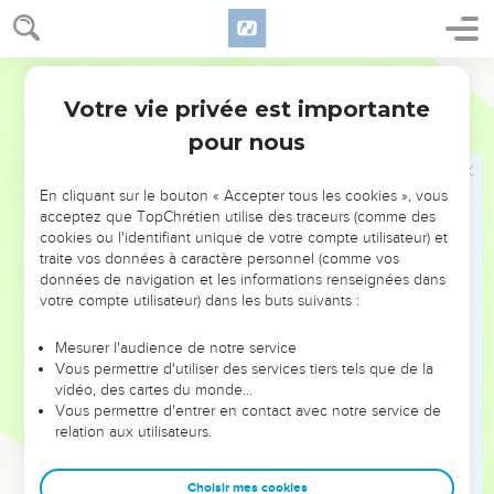
49
Tandis que Jésus parlait ainsi, un messager vint de la
maison du chef de la synagogue et dit à celui-ci : « Ta fille
Français Courant
est morte. Ne dérange plus le maître. »
Votre vie privée est importante
50
Mais Jésus l’entendit et dit à Jaïrus : « N’aie pas peur, crois
Luc
8
seulement, et elle guérira. »
pour nous
51
Lorsqu’il fut arrivé à la maison, il ne permit à personne
d’entrer avec lui, si ce n’est à Pierre, à Jean, à Jacques, et au
En cliquant sur le bouton « Accepter tous les cookies », vous
acceptez que TopChrétien utilise des traceurs (comme des
père et à la mère de l’enfant.
cookies ou l'identifiant unique de votre compte utilisateur) et
52
Tous pleuraient et se lamentaient à cause de l’enfant.
traite vos données à caractère personnel (comme vos
données de navigation et les informations renseignées dans
Alors Jésus dit : « Ne pleurez pas. Elle n’est pas morte, elle
votre compte utilisateur) dans les buts suivants :
dort. »
53
Mais ils se moquèrent de lui, car ils savaient qu’elle était
Mesurer l'audience de notre service
morte.
Vous permettre d'utiliser des services tiers tels que de la
vidéo, des cartes du monde…
54
Cependant, Jésus la prit par la main et dit d’une voix
Vous permettre d'entrer en contact avec notre service de
forte : « Enfant, debout ! »
relation aux utilisateurs.
55
Elle revint à la vie et se leva aussitôt. Jésus leur ordonna
de lui donner à manger.
Choisir mes cookies