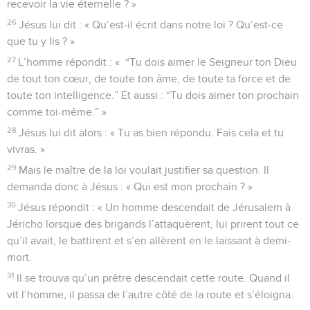
recevoir la vie éternelle ? »
26
Jésus lui dit : « Qu’est-il écrit dans notre loi ? Qu’est-ce
que tu y lis ? »
27
L’homme répondit : « “Tu dois aimer le Seigneur ton Dieu
de tout ton cœur, de toute ton âme, de toute ta force et de
toute ton intelligence.” Et aussi : “Tu dois aimer ton prochain
comme toi-même.” »
28
Jésus lui dit alors : « Tu as bien répondu. Fais cela et tu
vivras. »
29
Mais le maître de la loi voulait justifier sa question. Il
demanda donc à Jésus : « Qui est mon prochain ? »
30
Jésus répondit : « Un homme descendait de Jérusalem à
Jéricho lorsque des brigands l’attaquèrent, lui prirent tout ce
qu’il avait, le battirent et s’en allèrent en le laissant à demi-
mort.
31
Il se trouva qu’un prêtre descendait cette route. Quand il
vit l’homme, il passa de l’autre côté de la route et s’éloigna.