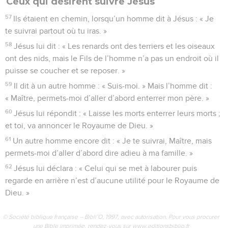
Ceux qui désirent suivre Jésus
57
Ils étaient en chemin, lorsqu’un homme dit à Jésus : « Je
te suivrai partout où tu iras. »
58
Jésus lui dit : « Les renards ont des terriers et les oiseaux
ont des nids, mais le Fils de l’homme n’a pas un endroit où il
puisse se coucher et se reposer. »
59
Il dit à un autre homme : « Suis-moi. » Mais l’homme dit :
« Maître, permets-moi d’aller d’abord enterrer mon père. »
60
Jésus lui répondit : « Laisse les morts enterrer leurs morts ;
et toi, va annoncer le Royaume de Dieu. »
61
Un autre homme encore dit : « Je te suivrai, Maître, mais
permets-moi d’aller d’abord dire adieu à ma famille. »
62
Jésus lui déclara : « Celui qui se met à labourer puis
regarde en arrière n’est d’aucune utilité pour le Royaume de
Dieu. »
© Société biblique française – Bibli’O, 1997, avec autorisation. Pour vous procurer
une Bible imprimée, rendez-vous sur www.editionsbiblio.fr