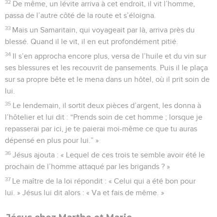
32
De même, un lévite arriva à cet endroit, il vit l’homme,
passa de l’autre côté de la route et s’éloigna.
33
Mais un Samaritain, qui voyageait par là, arriva près du
blessé. Quand il le vit, il en eut profondément pitié.
34
Il s’en approcha encore plus, versa de l’huile et du vin sur
ses blessures et les recouvrit de pansements. Puis il le plaça
sur sa propre bête et le mena dans un hôtel, où il prit soin de
lui.
35
Le lendemain, il sortit deux pièces d’argent, les donna à
l’hôtelier et lui dit : “Prends soin de cet homme ; lorsque je
repasserai par ici, je te paierai moi-même ce que tu auras
dépensé en plus pour lui.” »
36
Jésus ajouta : « Lequel de ces trois te semble avoir été le
prochain de l’homme attaqué par les brigands ? »
37
Le maître de la loi répondit : « Celui qui a été bon pour
lui. » Jésus lui dit alors : « Va et fais de même. »