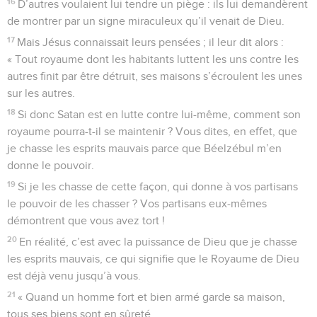
16
D’autres voulaient lui tendre un piège : ils lui demandèrent
de montrer par un signe miraculeux qu’il venait de Dieu.
17
Mais Jésus connaissait leurs pensées ; il leur dit alors :
« Tout royaume dont les habitants luttent les uns contre les
autres finit par être détruit, ses maisons s’écroulent les unes
sur les autres.
18
Si donc Satan est en lutte contre lui-même, comment son
royaume pourra-t-il se maintenir ? Vous dites, en effet, que
je chasse les esprits mauvais parce que Béelzébul m’en
donne le pouvoir.
19
Si je les chasse de cette façon, qui donne à vos partisans
le pouvoir de les chasser ? Vos partisans eux-mêmes
démontrent que vous avez tort !
20
En réalité, c’est avec la puissance de Dieu que je chasse
les esprits mauvais, ce qui signifie que le Royaume de Dieu
est déjà venu jusqu’à vous.
21
« Quand un homme fort et bien armé garde sa maison,
tous ses biens sont en sûreté.