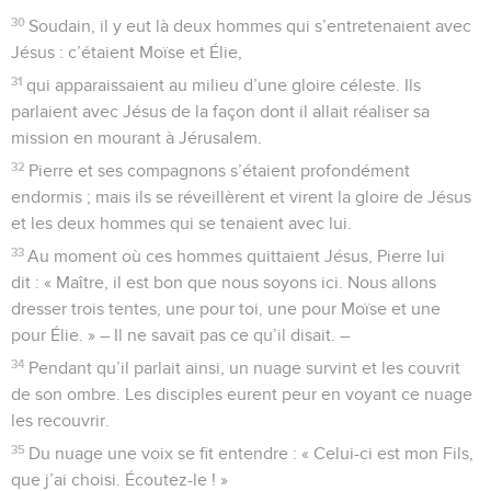
30
Soudain, il y eut là deux hommes qui s’entretenaient avec
Jésus : c’étaient Moïse et Élie,
31
qui apparaissaient au milieu d’une gloire céleste. Ils
parlaient avec Jésus de la façon dont il allait réaliser sa
mission en mourant à Jérusalem.
32
Pierre et ses compagnons s’étaient profondément
endormis ; mais ils se réveillèrent et virent la gloire de Jésus
et les deux hommes qui se tenaient avec lui.
33
Au moment où ces hommes quittaient Jésus, Pierre lui
dit : « Maître, il est bon que nous soyons ici. Nous allons
dresser trois tentes, une pour toi, une pour Moïse et une
pour Élie. » – Il ne savait pas ce qu’il disait. –
34
Pendant qu’il parlait ainsi, un nuage survint et les couvrit
de son ombre. Les disciples eurent peur en voyant ce nuage
les recouvrir.
35
Du nuage une voix se fit entendre : « Celui-ci est mon Fils,
que j’ai choisi. Écoutez-le ! »