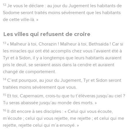
12
Je vous le déclare : au jour du Jugement les habitants de
Sodome seront traités moins sévèrement que les habitants
de cette ville-là. »
Les villes qui refusent de croire
13
« Malheur à toi, Chorazin ! Malheur à toi, Bethsaïda ! Car si
les miracles qui ont été accomplis chez vous l’avaient été à
Tyr et à Sidon, il y a longtemps que leurs habitants auraient
pris le deuil, se seraient assis dans la cendre et auraient
changé de comportement.
14
C’est pourquoi, au jour du Jugement, Tyr et Sidon seront
traitées moins sévèrement que vous.
15
Et toi, Capernaüm, crois-tu que tu t’élèveras jusqu’au ciel ?
Tu seras abaissée jusqu’au monde des morts. »
16
Il dit encore à ses disciples : « Celui qui vous écoute,
m’écoute ; celui qui vous rejette, me rejette ; et celui qui me
rejette, rejette celui qui m’a envoyé. »