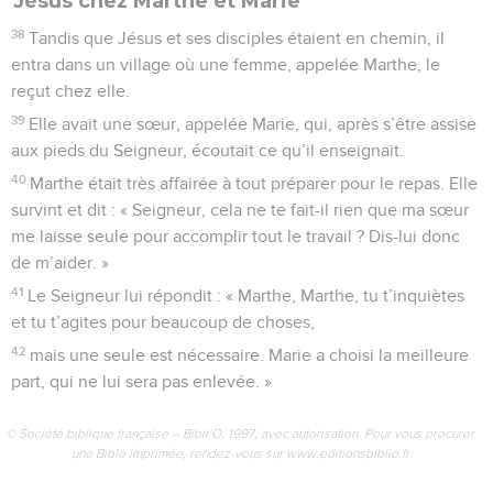
Jésus chez Marthe et Marie
38
Tandis que Jésus et ses disciples étaient en chemin, il
entra dans un village où une femme, appelée Marthe, le
reçut chez elle.
39
Elle avait une sœur, appelée Marie, qui, après s’être assise
aux pieds du Seigneur, écoutait ce qu’il enseignait.
40
Marthe était très affairée à tout préparer pour le repas. Elle
survint et dit : « Seigneur, cela ne te fait-il rien que ma sœur
me laisse seule pour accomplir tout le travail ? Dis-lui donc
de m’aider. »
41
Le Seigneur lui répondit : « Marthe, Marthe, tu t’inquiètes
et tu t’agites pour beaucoup de choses,
42
mais une seule est nécessaire. Marie a choisi la meilleure
part, qui ne lui sera pas enlevée. »
© Société biblique française – Bibli’O, 1997, avec autorisation. Pour vous procurer
une Bible imprimée, rendez-vous sur www.editionsbiblio.fr