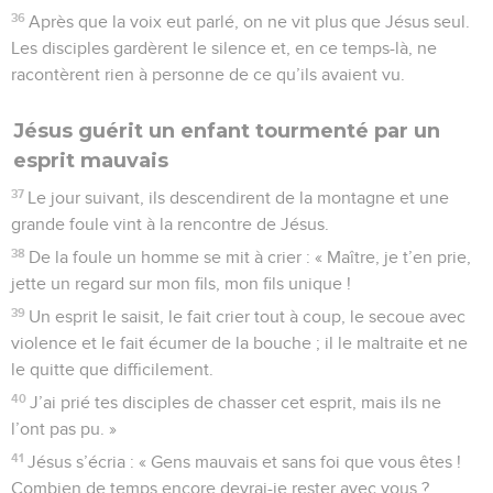
36
Après que la voix eut parlé, on ne vit plus que Jésus seul.
Les disciples gardèrent le silence et, en ce temps-là, ne
racontèrent rien à personne de ce qu’ils avaient vu.
Jésus guérit un enfant tourmenté par un
esprit mauvais
37
Le jour suivant, ils descendirent de la montagne et une
grande foule vint à la rencontre de Jésus.
38
De la foule un homme se mit à crier : « Maître, je t’en prie,
jette un regard sur mon fils, mon fils unique !
39
Un esprit le saisit, le fait crier tout à coup, le secoue avec
violence et le fait écumer de la bouche ; il le maltraite et ne
le quitte que difficilement.
40
J’ai prié tes disciples de chasser cet esprit, mais ils ne
l’ont pas pu. »
41
Jésus s’écria : « Gens mauvais et sans foi que vous êtes !
Combien de temps encore devrai-je rester avec vous ?