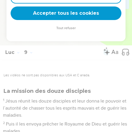
56
Ses parents furent remplis d’étonnement, mais Jésus leur
Accepter tous les cookies
recommanda de ne dire à personne ce qui s’était passé.
© Société biblique française – Bibli’O, 1997, avec autorisation. Pour vous procurer
Tout refuser
une Bible imprimée, rendez-vous sur www.editionsbiblio.fr
Luc
9
Les vidéos ne sont pas disponibles aux USA et C anada.
La mission des douze disciples
1
Jésus réunit les douze disciples et leur donna le pouvoir et
l’autorité de chasser tous les esprits mauvais et de guérir les
maladies.
2
Puis il les envoya prêcher le Royaume de Dieu et guérir les
malades.