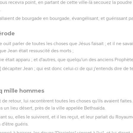
vous recevra point, en partant de cette ville-là secouez la poudre
.
allaient de bourgade en bourgade, évangélisant, et guérissant pa
érode
 ouït parler de toutes les choses que Jésus faisait ; et il ne sava
ue Jean était ressuscité des morts ;
ie était apparu ; et d'autres, que quelqu'un des anciens Prophètes
it] décapiter Jean ; qui est donc celui-ci de qui j'entends dire de te
nq mille hommes
t de retour, lui racontèrent toutes les choses qu'ils avaient fait
ans un lieu désert, près de la ville appelée Bethsaïda.
nt su, elles le suivirent, et il les reçut, et leur parlait du Royau
 d'être guéris.
ncé à baisser, les douze [Disciples] vinrent à [lui], et lui dirent