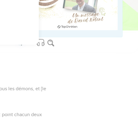
ger.
 personne ce qui avait
ous les démons, et [le
yez point chacun deux