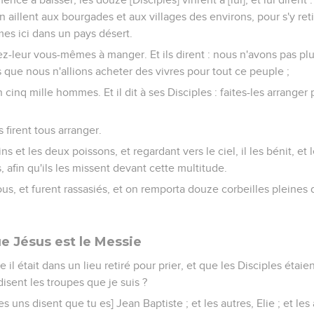
en aillent aux bourgades et aux villages des environs, pour s'y reti
es ici dans un pays désert.
nnez-leur vous-mêmes à manger. Et ils dirent : nous n'avons pas pl
 que nous n'allions acheter des vivres pour tout ce peuple ;
n cinq mille hommes. Et il dit à ses Disciples : faites-les arranger
les firent tous arranger.
ains et les deux poissons, et regardant vers le ciel, il les bénit, et l
s, afin qu'ils les missent devant cette multitude.
ous, et furent rassasiés, et on remporta douze corbeilles pleines 
e Jésus est le Messie
il était dans un lieu retiré pour prier, et que les Disciples étaient
 disent les troupes que je suis ?
[Les uns disent que tu es] Jean Baptiste ; et les autres, Elie ; et l