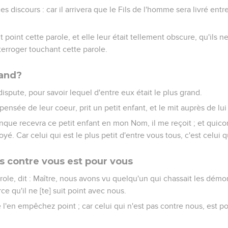
s discours : car il arrivera que le Fils de l'homme sera livré entr
t point cette parole, et elle leur était tellement obscure, qu'ils 
interroger touchant cette parole.
rand?
dispute, pour savoir lequel d'entre eux était le plus grand.
ensée de leur coeur, prit un petit enfant, et le mit auprès de lui 
iconque recevra ce petit enfant en mon Nom, il me reçoit ; et quic
oyé. Car celui qui est le plus petit d'entre vous tous, c'est celui q
as contre vous est pour vous
role, dit : Maître, nous avons vu quelqu'un qui chassait les dém
e qu'il ne [te] suit point avec nous.
ne l'en empêchez point ; car celui qui n'est pas contre nous, est p