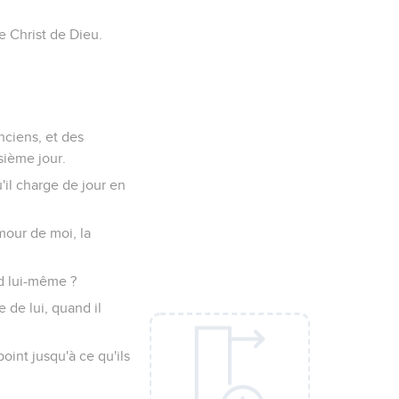
 le Christ de Dieu.
Anciens, et des
isième jour.
u'il charge de jour en
mour de moi, la
rd lui-même ?
 de lui, quand il
point jusqu'à ce qu'ils