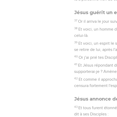
Jésus guérit un 
37
Or il arriva le jour 
38
Et voici, un homme de 
celui-là.
39
Et voici, un esprit le 
se retire de lui, après l
40
Or j'ai prié tes Disci
41
Et Jésus répondant di
supporterai-je ? Amène i
42
Et comme il approcha
censura fortement l'espr
Jésus annonce d
43
Et tous furent étonné
dit à ses Disciples :