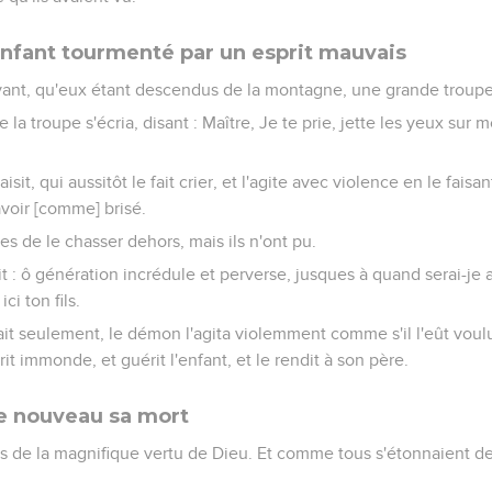
enfant tourmenté par un esprit mauvais
suivant, qu'eux étant descendus de la montagne, une grande troupe
la troupe s'écria, disant : Maître, Je te prie, jette les yeux sur mo
saisit, qui aussitôt le fait crier, et l'agite avec violence en le fais
'avoir [comme] brisé.
ples de le chasser dehors, mais ils n'ont pu.
t : ô génération incrédule et perverse, jusques à quand serai-je 
ci ton fils.
it seulement, le démon l'agita violemment comme s'il l'eût voulu
it immonde, et guérit l'enfant, et le rendit à son père.
e nouveau sa mort
s de la magnifique vertu de Dieu. Et comme tous s'étonnaient de to