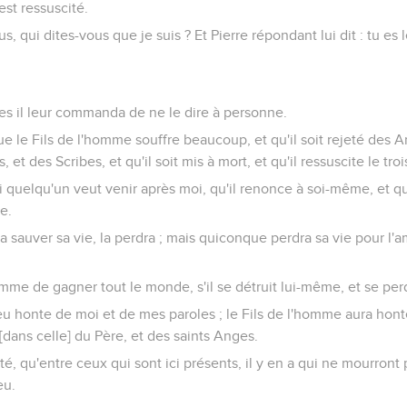
st ressuscité.
vous, qui dites-vous que je suis ? Et Pierre répondant lui dit : tu es
s il leur commanda de ne le dire à personne.
ut que le Fils de l'homme souffre beaucoup, et qu'il soit rejeté des 
, et des Scribes, et qu'il soit mis à mort, et qu'il ressuscite le tro
: si quelqu'un veut venir après moi, qu'il renonce à soi-même, et q
e.
sauver sa vie, la perdra ; mais quiconque perdra sa vie pour l'a
omme de gagner tout le monde, s'il se détruit lui-même, et se pe
u honte de moi et de mes paroles ; le Fils de l'homme aura honte
 [dans celle] du Père, et des saints Anges.
ité, qu'entre ceux qui sont ici présents, il y en a qui ne mourront 
eu.