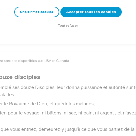
a, et elle se leva d'abord ; et il commanda qu'on lui donnât à man
Accepter tous les cookies
Choisir mes cookies
 de la fille en furent étonnés, mais il leur commanda de ne dire à
Tout refuser
ne sont pas disponibles aux USA et C anada.
ouze disciples
emblé ses douze Disciples, leur donna puissance et autorité sur t
malades.
er le Royaume de Dieu, et guérir les malades,
 rien pour le voyage, ni bâtons, ni sac, ni pain, ni argent ; et n'a
que vous entriez, demeurez-y jusqu'à ce que vous partiez de là.