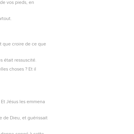
 de vos pieds, en
rtout.
it que croire de ce que
 était ressuscité.
lles choses ? Et il
es. Et Jésus les emmena
me de Dieu, et guérissait
 : donne congé à cette