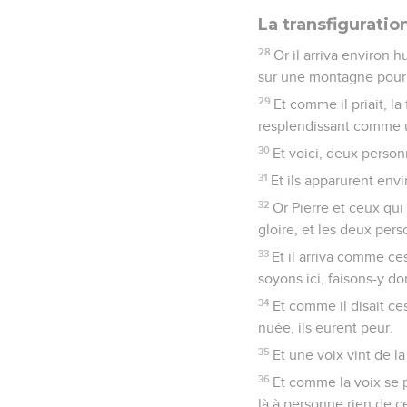
La transfiguratio
28
Or il arriva environ h
sur une montagne pour 
29
Et comme il priait, l
resplendissant comme u
30
Et voici, deux personn
31
Et ils apparurent envi
32
Or Pierre et ceux qui 
gloire, et les deux pers
33
Et il arriva comme ce
soyons ici, faisons-y do
34
Et comme il disait ce
nuée, ils eurent peur.
35
Et une voix vint de la
36
Et comme la voix se pr
là à personne rien de ce