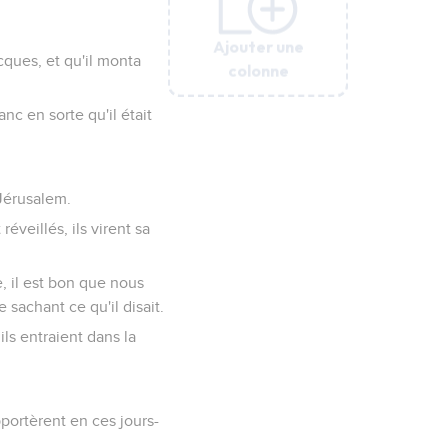
Ajouter une
Ajouter une
Ajouter une
Ajouter une
Ajouter une
acques, et qu'il monta
colonne
colonne
colonne
colonne
colonne
nc en sorte qu'il était
 Jérusalem.
éveillés, ils virent sa
e, il est bon que nous
 sachant ce qu'il disait.
ls entraient dans la
pportèrent en ces jours-