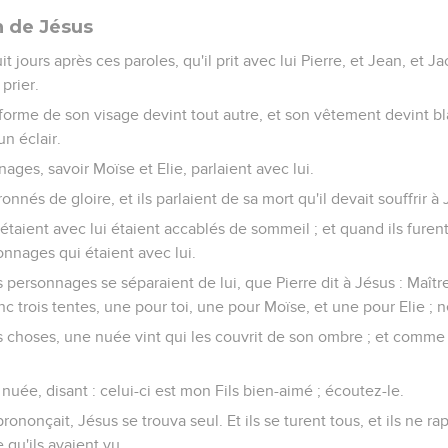
n de Jésus
uit jours après ces paroles, qu'il prit avec lui Pierre, et Jean, et J
prier.
a forme de son visage devint tout autre, et son vêtement devint bla
n éclair.
ages, savoir Moïse et Elie, parlaient avec lui.
ronnés de gloire, et ils parlaient de sa mort qu'il devait souffrir à
étaient avec lui étaient accablés de sommeil ; et quand ils furent r
onnages qui étaient avec lui.
s personnages se séparaient de lui, que Pierre dit à Jésus : Maîtr
nc trois tentes, une pour toi, une pour Moïse, et une pour Elie ; ne
s choses, une nuée vint qui les couvrit de son ombre ; et comme i
 nuée, disant : celui-ci est mon Fils bien-aimé ; écoutez-le.
ononçait, Jésus se trouva seul. Et ils se turent tous, et ils ne ra
 qu'ils avaient vu.