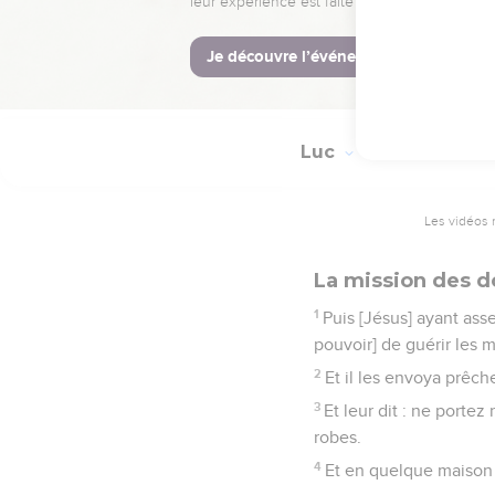
55
Et son esprit retourn
56
Et le père et la mère
été fait.
Luc
9
Les vidéos 
La mission des d
1
Puis [Jésus] ayant ass
pouvoir] de guérir les 
2
Et il les envoya prêch
3
Et leur dit : ne portez
robes.
4
Et en quelque maison 