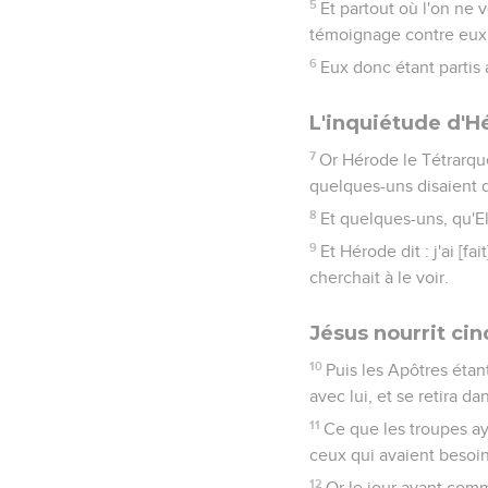
5
Et partout où l'on ne 
témoignage contre eux
6
Eux donc étant partis 
L'inquiétude d'H
7
Or Hérode le Tétrarque
quelques-uns disaient q
8
Et quelques-uns, qu'El
9
Et Hérode dit : j'ai [fa
cherchait à le voir.
Jésus nourrit ci
10
Puis les Apôtres étan
avec lui, et se retira d
11
Ce que les troupes aya
ceux qui avaient besoin
12
Or le jour ayant comme