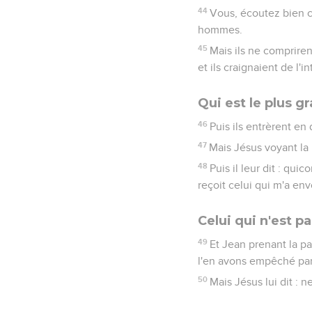
44
Vous, écoutez bien ce
hommes.
45
Mais ils ne compriren
et ils craignaient de l'
Qui est le plus g
46
Puis ils entrèrent en 
47
Mais Jésus voyant la p
48
Puis il leur dit : qu
reçoit celui qui m'a env
Celui qui n'est p
49
Et Jean prenant la pa
l'en avons empêché parc
50
Mais Jésus lui dit : 