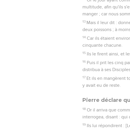
multitude, afin qu'ils s'
manger ; car nous somm
13
Mais il leur dit : do
deux poissons ; à moins
14
Car ils étaient enviro
cinquante chacune.
15
Ils le firent ainsi, et 
16
Puis il prit les cinq p
distribua à ses Disciple
17
Et ils en mangèrent t
y avait eu de reste.
Pierre déclare qu
18
Or il arriva que comme 
interrogea, disant : qui
19
Ils lui répondirent : 