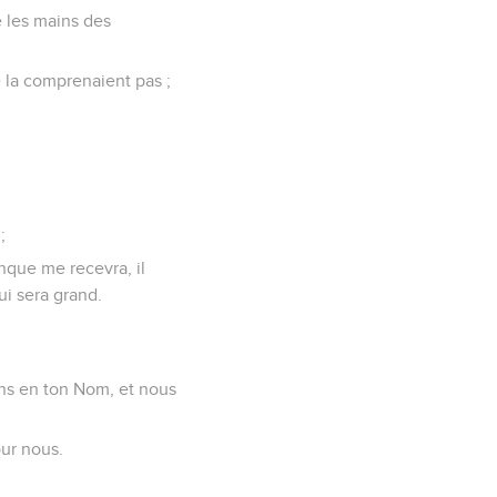
e les mains des
ne la comprenaient pas ;
;
onque me recevra, il
ui sera grand.
ons en ton Nom, et nous
our nous.