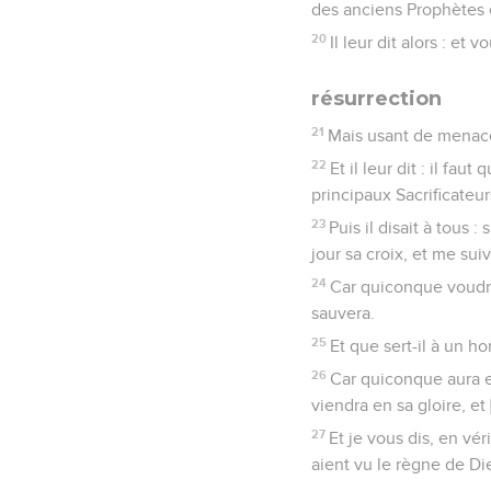
des anciens Prophètes e
20
Il leur dit alors : et 
résurrection
21
Mais usant de menace
22
Et il leur dit : il fa
principaux Sacrificateurs
23
Puis il disait à tous 
jour sa croix, et me suiv
24
Car quiconque voudra 
sauvera.
25
Et que sert-il à un h
26
Car quiconque aura e
viendra en sa gloire, et
27
Et je vous dis, en vér
aient vu le règne de Di