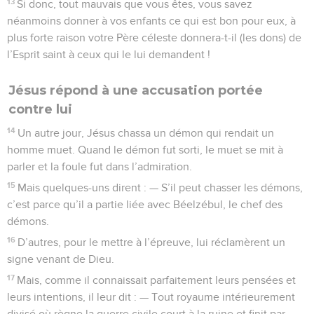
13
Si donc, tout mauvais que vous êtes, vous savez
néanmoins donner à vos enfants ce qui est bon pour eux, à
plus forte raison votre Père céleste donnera-t-il (les dons) de
l’Esprit saint à ceux qui le lui demandent !
Jésus répond à une accusation portée
contre lui
14
Un autre jour, Jésus chassa un démon qui rendait un
homme muet. Quand le démon fut sorti, le muet se mit à
parler et la foule fut dans l’admiration.
15
Mais quelques-uns dirent : — S’il peut chasser les démons,
c’est parce qu’il a partie liée avec Béelzébul, le chef des
démons.
16
D’autres, pour le mettre à l’épreuve, lui réclamèrent un
signe venant de Dieu.
17
Mais, comme il connaissait parfaitement leurs pensées et
leurs intentions, il leur dit : — Tout royaume intérieurement
divisé où règne la guerre civile court à la ruine et finit par