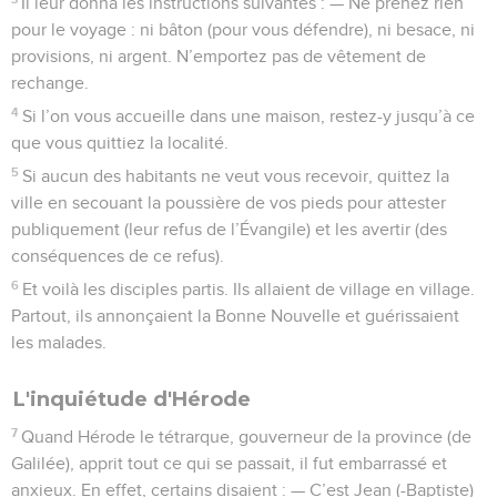
Il leur donna les instructions suivantes : — Ne prenez rien
pour le voyage : ni bâton (pour vous défendre), ni besace, ni
provisions, ni argent. N’emportez pas de vêtement de
rechange.
4
Si l’on vous accueille dans une maison, restez-y jusqu’à ce
que vous quittiez la localité.
5
Si aucun des habitants ne veut vous recevoir, quittez la
ville en secouant la poussière de vos pieds pour attester
publiquement (leur refus de l’Évangile) et les avertir (des
conséquences de ce refus).
6
Et voilà les disciples partis. Ils allaient de village en village.
Partout, ils annonçaient la Bonne Nouvelle et guérissaient
les malades.
L'inquiétude d'Hérode
7
Quand Hérode le tétrarque, gouverneur de la province (de
Galilée), apprit tout ce qui se passait, il fut embarrassé et
anxieux. En effet, certains disaient : — C’est Jean (-Baptiste)