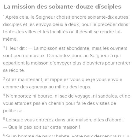
La mission des soixante-douze disciples
1
Après cela, le Seigneur choisit encore soixante-dix autres
disciples et les envoya deux à deux, pour le précéder dans
toutes les villes et les localités où il devait se rendre lui-
même.
2
Il leur dit : — La moisson est abondante, mais les ouvriers
sont peu nombreux. Demandez donc au Seigneur à qui
appartient la moisson d’envoyer plus d’ouvriers pour rentrer
sa récolte.
3
Allez maintenant, et rappelez-vous que je vous envoie
comme des agneaux au milieu des loups.
4
N’emportez ni bourse, ni sac de voyage, ni sandales, et ne
vous attardez pas en chemin pour faire des visites de
politesse.
5
Lorsque vous entrerez dans une maison, dites d’abord :
— Que la paix soit sur cette maison !
6
Si un homme de paix y habite, votre paix descendra sur lui.