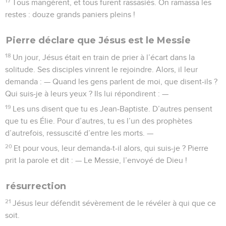
17
Tous mangèrent, et tous furent rassasiés. On ramassa les
restes : douze grands paniers pleins !
Pierre déclare que Jésus est le Messie
18
Un jour, Jésus était en train de prier à l’écart dans la
solitude. Ses disciples vinrent le rejoindre. Alors, il leur
demanda : — Quand les gens parlent de moi, que disent-ils ?
Qui suis-je à leurs yeux ? Ils lui répondirent : —
19
Les uns disent que tu es Jean-Baptiste. D’autres pensent
que tu es Élie. Pour d’autres, tu es l’un des prophètes
d’autrefois, ressuscité d’entre les morts. —
20
Et pour vous, leur demanda-t-il alors, qui suis-je ? Pierre
prit la parole et dit : — Le Messie, l’envoyé de Dieu !
résurrection
21
Jésus leur défendit sévèrement de le révéler à qui que ce
soit.