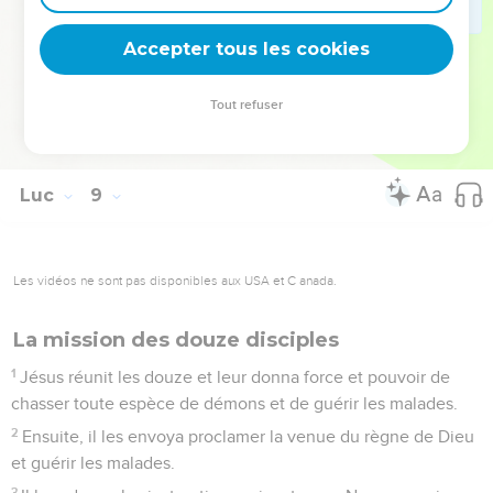
commanda de lui donner à manger.
56
Les parents de la jeune fille furent bouleversés. Jésus leur
Accepter tous les cookies
recommanda de ne dire à personne ce qui s’était passé.
Tout refuser
© 2013 - 2010 BLF Editions
Luc
9
Les vidéos ne sont pas disponibles aux USA et C anada.
La mission des douze disciples
1
Jésus réunit les douze et leur donna force et pouvoir de
chasser toute espèce de démons et de guérir les malades.
2
Ensuite, il les envoya proclamer la venue du règne de Dieu
et guérir les malades.
3