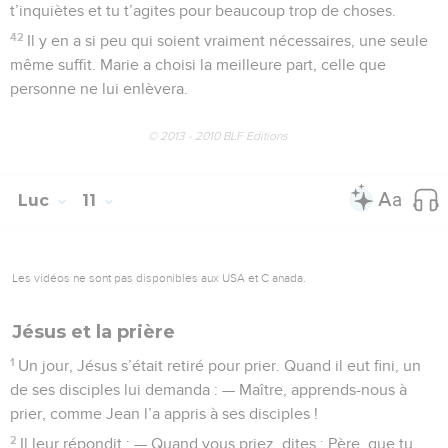
t’inquiètes et tu t’agites pour beaucoup trop de choses.
42
Il y en a si peu qui soient vraiment nécessaires, une seule
même suffit. Marie a choisi la meilleure part, celle que
personne ne lui enlèvera.
© 2013 - 2010 BLF Editions
Luc
11
Les vidéos ne sont pas disponibles aux USA et C anada.
Jésus et la prière
1
Un jour, Jésus s’était retiré pour prier. Quand il eut fini, un
de ses disciples lui demanda : — Maître, apprends-nous à
prier, comme Jean l’a appris à ses disciples !
2
Il leur répondit : — Quand vous priez, dites : Père, que tu