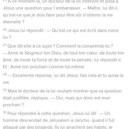
À ce moment-là, un docteur de la loi intervint et posa à
Jésus une question pour l’embarrasser. — Maître, lui dit-il,
qu’est-ce que je dois faire pour être sûr d’obtenir la vie
éternelle ?
26
Jésus lui répondit : — Qu’est-ce qui est écrit dans notre
loi ?
27
Que dit-elle à ce sujet ? Comment la comprends-tu ?
— Aime le Seigneur ton Dieu, de tout ton cœur, de toute ton
âme, de toute ta force et de toute ta pensée, lui répondit-il.
Et : Aime ton prochain comme toi-même.
28
— Excellente réponse, lui dit Jésus, fais cela et tu auras la
vie.
29
Mais le docteur de la loi voulant montrer que sa question
était justifiée, répliqua : — Oui, mais qui donc est mon
prochain ?
30
Pour répondre à cette question, Jésus lui dit : — Un
homme descendait de Jérusalem à Jéricho, quand il fut
attaqué par des brigands. Ils lui arrachent ses habits, le