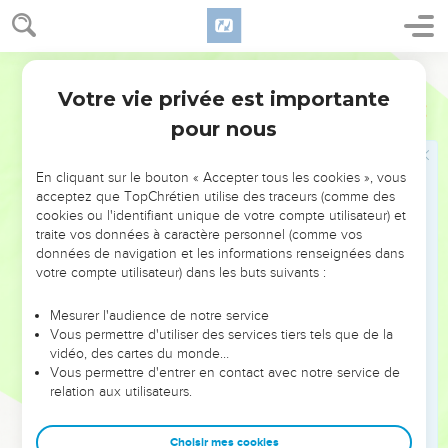
tranquille.
49
Pendant qu’il parlait encore, quelqu’un vint de chez le
chef de la synagogue et lui dit : — Ta fille vient de mourir,
Parole Vivante
inutile de déranger le Maître.
Votre vie privée est importante
Luc
8
50
Mais Jésus l’entendit et dit à Jaïrus : — N’aie pas peur, il
pour nous
suffit de croire et ta fille sera sauvée.
51
Une fois arrivé à la maison, il ne laissa entrer personne
En cliquant sur le bouton « Accepter tous les cookies », vous
avec lui, sauf Pierre, Jean et Jacques, ainsi que le père et la
acceptez que TopChrétien utilise des traceurs (comme des
cookies ou l'identifiant unique de votre compte utilisateur) et
mère de l’enfant.
traite vos données à caractère personnel (comme vos
52
Tout le monde pleurait et se lamentait à haute voix. Alors,
données de navigation et les informations renseignées dans
votre compte utilisateur) dans les buts suivants :
il leur dit : — Cessez de vous lamenter : la fillette n’est pas
morte, elle dort seulement.
Mesurer l'audience de notre service
53
Mais ils se moquèrent de lui. Ils savaient bien qu’elle était
Vous permettre d'utiliser des services tiers tels que de la
morte.
vidéo, des cartes du monde…
Vous permettre d'entrer en contact avec notre service de
54
Après les avoir chassés, Jésus prit la fillette par la main et
relation aux utilisateurs.
l’appela à haute voix : — Mon enfant, lève-toi !
55
Elle revint à la vie et se leva aussitôt. Alors, Jésus
Choisir mes cookies