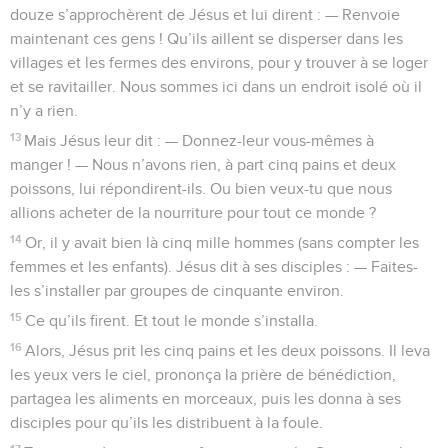
douze s’approchèrent de Jésus et lui dirent : — Renvoie
maintenant ces gens ! Qu’ils aillent se disperser dans les
villages et les fermes des environs, pour y trouver à se loger
et se ravitailler. Nous sommes ici dans un endroit isolé où il
n’y a rien.
13
Mais Jésus leur dit : — Donnez-leur vous-mêmes à
manger ! — Nous n’avons rien, à part cinq pains et deux
poissons, lui répondirent-ils. Ou bien veux-tu que nous
allions acheter de la nourriture pour tout ce monde ?
14
Or, il y avait bien là cinq mille hommes (sans compter les
femmes et les enfants). Jésus dit à ses disciples : — Faites-
les s’installer par groupes de cinquante environ.
15
Ce qu’ils firent. Et tout le monde s’installa.
16
Alors, Jésus prit les cinq pains et les deux poissons. Il leva
les yeux vers le ciel, prononça la prière de bénédiction,
partagea les aliments en morceaux, puis les donna à ses
disciples pour qu’ils les distribuent à la foule.