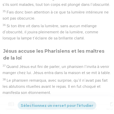
s’ils sont malades, tout ton corps est plongé dans l’obscurité.
35
Fais donc bien attention à ce que ta lumière intérieure ne
soit pas obscurcie.
36
Si ton être vit dans la lumière, sans aucun mélange
d’obscurité, il jouira pleinement de la lumière, comme
lorsque la lampe t’éclaire de sa brillante clarté.
Jésus accuse les Pharisiens et les maîtres
de la loi
37
Quand Jésus eut fini de parler, un pharisien l’invita à venir
manger chez lui. Jésus entra dans la maison et se mit à table.
38
Le pharisien remarqua, avec surprise, qu’il n’avait pas fait
les ablutions rituelles avant le repas. Il en fut choqué et
manifesta son étonnement.
39
Le Seigneur lui dit alors : — Vous autres pharisiens, vous
nettoyez minutieusement l’extérieur de vos coupes et de
Contenus
Versions
Commentaires
Strong
Dictionnaire
vos plats, mais votre intérieur est rempli d’avarice, vous êtes