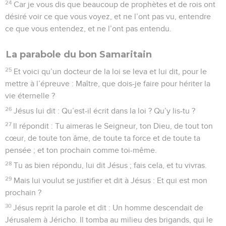
24
Car je vous dis que beaucoup de prophètes et de rois ont
désiré voir ce que vous voyez, et ne l’ont pas vu, entendre
ce que vous entendez, et ne l’ont pas entendu.
La parabole du bon Samaritain
25
Et voici qu’un docteur de la loi se leva et lui dit, pour le
mettre à l’épreuve : Maître, que dois-je faire pour hériter la
vie éternelle ?
26
Jésus lui dit : Qu’est-il écrit dans la loi ? Qu’y lis-tu ?
27
Il répondit : Tu aimeras le Seigneur, ton Dieu, de tout ton
cœur, de toute ton âme, de toute ta force et de toute ta
pensée ; et ton prochain comme toi-même.
28
Tu as bien répondu, lui dit Jésus ; fais cela, et tu vivras.
29
Mais lui voulut se justifier et dit à Jésus : Et qui est mon
prochain ?
30
Jésus reprit la parole et dit : Un homme descendait de
Jérusalem à Jéricho. Il tomba au milieu des brigands, qui le