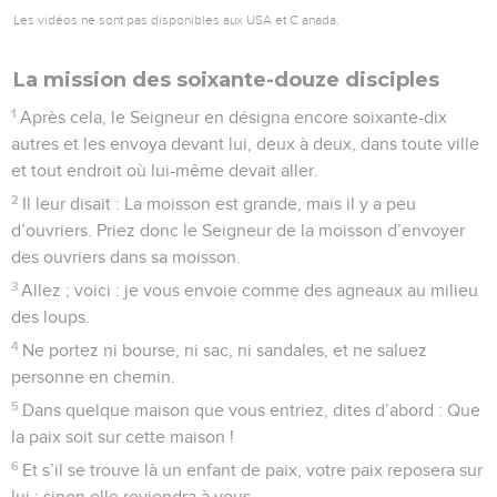
Les vidéos ne sont pas disponibles aux USA et C anada.
La mission des soixante-douze disciples
1
Après cela, le Seigneur en désigna encore soixante-dix
autres et les envoya devant lui, deux à deux, dans toute ville
et tout endroit où lui-même devait aller.
2
Il leur disait : La moisson est grande, mais il y a peu
d’ouvriers. Priez donc le Seigneur de la moisson d’envoyer
des ouvriers dans sa moisson.
3
Allez ; voici : je vous envoie comme des agneaux au milieu
des loups.
4
Ne portez ni bourse, ni sac, ni sandales, et ne saluez
personne en chemin.
5
Dans quelque maison que vous entriez, dites d’abord : Que
la paix soit sur cette maison !
6
Et s’il se trouve là un enfant de paix, votre paix reposera sur
lui ; sinon elle reviendra à vous.