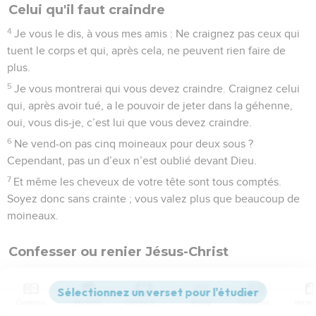
Celui qu'il faut craindre
4
Je vous le dis, à vous mes amis : Ne craignez pas ceux qui
tuent le corps et qui, après cela, ne peuvent rien faire de
plus.
5
Je vous montrerai qui vous devez craindre. Craignez celui
qui, après avoir tué, a le pouvoir de jeter dans la géhenne,
oui, vous dis-je, c’est lui que vous devez craindre.
6
Ne vend-on pas cinq moineaux pour deux sous ?
Cependant, pas un d’eux n’est oublié devant Dieu.
7
Et même les cheveux de votre tête sont tous comptés.
Soyez donc sans crainte ; vous valez plus que beaucoup de
moineaux.
Confesser ou renier Jésus-Christ
8
Je vous le dis, quiconque me confessera devant les
hommes, le Fils de l’homme le confessera aussi devant les
Contenus
Versions
Commentaires
Strong
Dictionnaire
anges de Dieu ;