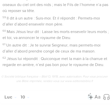
oiseaux du ciel ont des nids ; mais le Fils de l’homme n’a pas
où reposer sa tête.
59
Il dit à un autre : Suis-moi. Et il répondit : Permets-moi
d’aller d’abord ensevelir mon père.
60
Mais Jésus leur dit : Laisse les morts ensevelir leurs morts ;
et toi, va annoncer le royaume de Dieu.
61
Un autre dit : Je te suivrai Seigneur, mais permets-moi
d’aller d’abord prendre congé de ceux de ma maison.
62
Jésus lui répondit : Quiconque met la main à la charrue et
regarde en arrière, n’est pas bon pour le royaume de Dieu.
© Société biblique française – Bibli’O, 1978, avec autorisation. Pour vous procurer
une Bible imprimée, rendez-vous sur www.editionsbiblio.fr
Luc
10