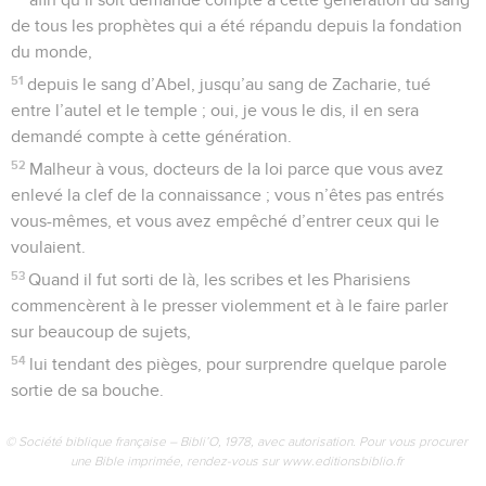
de tous les prophètes qui a été répandu depuis la fondation
du monde,
51
depuis le sang d’Abel, jusqu’au sang de Zacharie, tué
entre l’autel et le temple ; oui, je vous le dis, il en sera
demandé compte à cette génération.
52
Malheur à vous, docteurs de la loi parce que vous avez
enlevé la clef de la connaissance ; vous n’êtes pas entrés
vous-mêmes, et vous avez empêché d’entrer ceux qui le
voulaient.
53
Quand il fut sorti de là, les scribes et les Pharisiens
commencèrent à le presser violemment et à le faire parler
sur beaucoup de sujets,
54
lui tendant des pièges, pour surprendre quelque parole
sortie de sa bouche.
© Société biblique française – Bibli’O, 1978, avec autorisation. Pour vous procurer
une Bible imprimée, rendez-vous sur www.editionsbiblio.fr