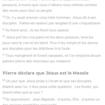
poissons, à moins que nous n’allions nous-mêmes acheter
des vivres pour tout ce peuple.
14
Or, il y avait environ cinq mille hommes. Jésus dit à ses
disciples : Faites-les asseoir par rangées d’une cinquantaine.
15
Ils firent ainsi ; ils les firent tous asseoir.
16
Jésus prit les cinq pains et les deux poissons, leva les
yeux vers le ciel et les bénit. Puis il les rompit et les donna
aux disciples pour les distribuer à la foule.
17
Tous mangèrent et furent rassasiés, et l’on emporta douze
paniers pleins des morceaux qui restaient.
Pierre déclare que Jésus est le Messie
18
Un jour que Jésus priait à l’écart et que ses disciples
étaient avec lui, il leur posa cette question : Les foules, qui
disent-elles que je suis ?
19
Ils répondirent : Jean-Baptiste ; d’autres, Élie ; d’autres un
des anciens prophètes ressuscité.