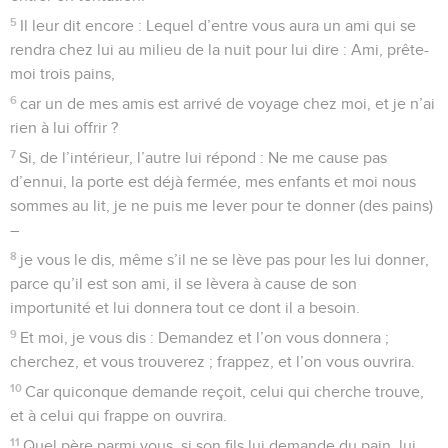
5
Il leur dit encore : Lequel d’entre vous aura un ami qui se
rendra chez lui au milieu de la nuit pour lui dire : Ami, prête-
moi trois pains,
6
car un de mes amis est arrivé de voyage chez moi, et je n’ai
rien à lui offrir ?
7
Si, de l’intérieur, l’autre lui répond : Ne me cause pas
d’ennui, la porte est déjà fermée, mes enfants et moi nous
sommes au lit, je ne puis me lever pour te donner (des pains)
–
8
je vous le dis, même s’il ne se lève pas pour les lui donner,
parce qu’il est son ami, il se lèvera à cause de son
importunité et lui donnera tout ce dont il a besoin.
9
Et moi, je vous dis : Demandez et l’on vous donnera ;
cherchez, et vous trouverez ; frappez, et l’on vous ouvrira.
10
Car quiconque demande reçoit, celui qui cherche trouve,
et à celui qui frappe on ouvrira.
11
Quel père parmi vous, si son fils lui demande du pain, lui