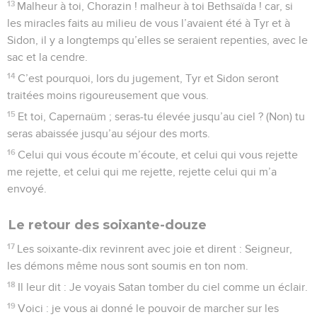
13
Malheur à toi, Chorazin ! malheur à toi Bethsaïda ! car, si
les miracles faits au milieu de vous l’avaient été à Tyr et à
Sidon, il y a longtemps qu’elles se seraient repenties, avec le
sac et la cendre.
14
C’est pourquoi, lors du jugement, Tyr et Sidon seront
traitées moins rigoureusement que vous.
15
Et toi, Capernaüm ; seras-tu élevée jusqu’au ciel ? (Non) tu
seras abaissée jusqu’au séjour des morts.
16
Celui qui vous écoute m’écoute, et celui qui vous rejette
me rejette, et celui qui me rejette, rejette celui qui m’a
envoyé.
Le retour des soixante-douze
17
Les soixante-dix revinrent avec joie et dirent : Seigneur,
les démons même nous sont soumis en ton nom.
18
Il leur dit : Je voyais Satan tomber du ciel comme un éclair.
19
Voici : je vous ai donné le pouvoir de marcher sur les