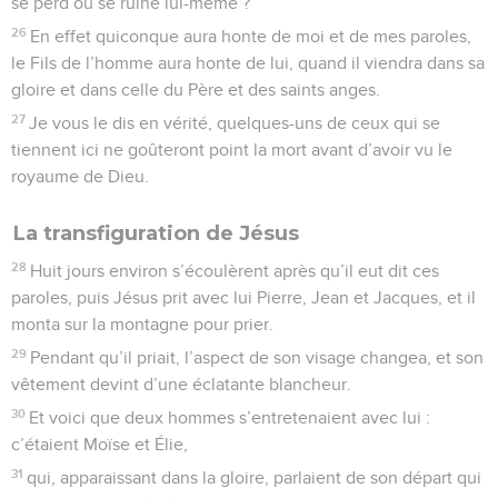
se perd ou se ruine lui-même ?
26
En effet quiconque aura honte de moi et de mes paroles,
le Fils de l’homme aura honte de lui, quand il viendra dans sa
gloire et dans celle du Père et des saints anges.
27
Je vous le dis en vérité, quelques-uns de ceux qui se
tiennent ici ne goûteront point la mort avant d’avoir vu le
royaume de Dieu.
La transfiguration de Jésus
28
Huit jours environ s’écoulèrent après qu’il eut dit ces
paroles, puis Jésus prit avec lui Pierre, Jean et Jacques, et il
monta sur la montagne pour prier.
29
Pendant qu’il priait, l’aspect de son visage changea, et son
vêtement devint d’une éclatante blancheur.
30
Et voici que deux hommes s’entretenaient avec lui :
c’étaient Moïse et Élie,
31
qui, apparaissant dans la gloire, parlaient de son départ qui