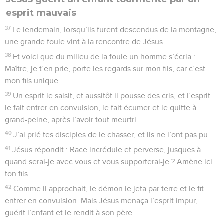
esprit mauvais
37
Le lendemain, lorsqu’ils furent descendus de la montagne,
une grande foule vint à la rencontre de Jésus.
38
Et voici que du milieu de la foule un homme s’écria :
Maître, je t’en prie, porte les regards sur mon fils, car c’est
mon fils unique.
39
Un esprit le saisit, et aussitôt il pousse des cris, et l’esprit
le fait entrer en convulsion, le fait écumer et le quitte à
grand-peine, après l’avoir tout meurtri.
40
J’ai prié tes disciples de le chasser, et ils ne l’ont pas pu.
41
Jésus répondit : Race incrédule et perverse, jusques à
quand serai-je avec vous et vous supporterai-je ? Amène ici
ton fils.
42
Comme il approchait, le démon le jeta par terre et le fit
entrer en convulsion. Mais Jésus menaça l’esprit impur,
guérit l’enfant et le rendit à son père.