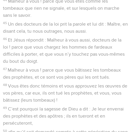
Malheur à vous ! parce que vous êtes comme les
tombeaux que rien ne signale, et sur lesquels on marche
sans le savoir.
45
Un des docteurs de la loi prit la parole et lui dit : Maître, en
disant cela, tu nous outrages, nous aussi.
46
Et Jésus répondit : Malheur à vous aussi, docteurs de la
loi ! parce que vous chargez les hommes de fardeaux
difficiles à porter, et que vous n’y touchez pas vous-mêmes
du bout du doigt.
47
Malheur à vous ! parce que vous bâtissez les tombeaux
des prophètes, et ce sont vos pères qui les ont tués.
48
Vous êtes donc témoins et vous approuvez les œuvres de
vos pères, car eux, ils ont tué les prophètes, et vous, vous
bâtissez (leurs tombeaux) !
49
C’est pourquoi la sagesse de Dieu a dit : Je leur enverrai
des prophètes et des apôtres ; ils en tueront et en
persécuteront,
50
afin qu’il soit demandé compte à cette génération du sang