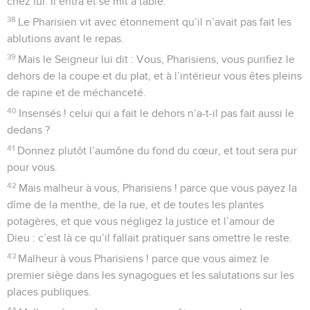
chez lui. Il entra et se mit à table.
38
Le Pharisien vit avec étonnement qu’il n’avait pas fait les
ablutions avant le repas.
39
Mais le Seigneur lui dit : Vous, Pharisiens, vous purifiez le
dehors de la coupe et du plat, et à l’intérieur vous êtes pleins
de rapine et de méchanceté.
40
Insensés ! celui qui a fait le dehors n’a-t-il pas fait aussi le
dedans ?
41
Donnez plutôt l’aumône du fond du cœur, et tout sera pur
pour vous.
42
Mais malheur à vous, Pharisiens ! parce que vous payez la
dîme de la menthe, de la rue, et de toutes les plantes
potagères, et que vous négligez la justice et l’amour de
Dieu : c’est là ce qu’il fallait pratiquer sans omettre le reste.
43
Malheur à vous Pharisiens ! parce que vous aimez le
premier siège dans les synagogues et les salutations sur les
places publiques.
44