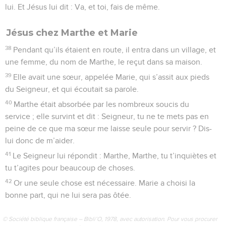
lui. Et Jésus lui dit : Va, et toi, fais de même.
Jésus chez Marthe et Marie
38
Pendant qu’ils étaient en route, il entra dans un village, et
une femme, du nom de Marthe, le reçut dans sa maison.
39
Elle avait une sœur, appelée Marie, qui s’assit aux pieds
du Seigneur, et qui écoutait sa parole.
40
Marthe était absorbée par les nombreux soucis du
service ; elle survint et dit : Seigneur, tu ne te mets pas en
peine de ce que ma sœur me laisse seule pour servir ? Dis-
lui donc de m’aider.
41
Le Seigneur lui répondit : Marthe, Marthe, tu t’inquiètes et
tu t’agites pour beaucoup de choses.
42
Or une seule chose est nécessaire. Marie a choisi la
bonne part, qui ne lui sera pas ôtée.
© Société biblique française – Bibli’O, 1978, avec autorisation. Pour vous procurer