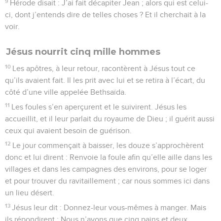
9
Hérode disait : J’ai fait décapiter Jean ; alors qui est celui-
ci, dont j’entends dire de telles choses ? Et il cherchait à la
voir.
Jésus nourrit cinq mille hommes
10
Les apôtres, à leur retour, racontèrent à Jésus tout ce
qu’ils avaient fait. Il les prit avec lui et se retira à l’écart, du
côté d’une ville appelée Bethsaïda.
11
Les foules s’en aperçurent et le suivirent. Jésus les
accueillit, et il leur parlait du royaume de Dieu ; il guérit aussi
ceux qui avaient besoin de guérison.
12
Le jour commençait à baisser, les douze s’approchèrent
donc et lui dirent : Renvoie la foule afin qu’elle aille dans les
villages et dans les campagnes des environs, pour se loger
et pour trouver du ravitaillement ; car nous sommes ici dans
un lieu désert.
13
Jésus leur dit : Donnez-leur vous-mêmes à manger. Mais
ils répondirent : Nous n’avons que cinq pains et deux