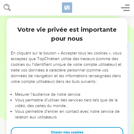
48
Jésus lui dit : Ma fille, ta foi t’a sauvée ; va en paix.
49
Il parlait encore, lorsque survint de chez le chef de la
Segond 1978 (Colombe)
synagogue quelqu’un qui disait : Ta fille est morte ;
n’importune plus le maître.
Votre vie privée est importante
Luc
8
50
Mais Jésus, qui avait entendu cela, dit au chef de la
pour nous
synagogue : Sois sans crainte, crois seulement, et elle sera
sauvée.
En cliquant sur le bouton « Accepter tous les cookies », vous
acceptez que TopChrétien utilise des traceurs (comme des
51
Lorsqu’il fut arrivé à la maison, il ne permit à personne
cookies ou l'identifiant unique de votre compte utilisateur) et
d’entrer avec lui, si ce n’est à Pierre, à Jean et à Jacques, et
traite vos données à caractère personnel (comme vos
au père et à la mère de l’enfant.
données de navigation et les informations renseignées dans
votre compte utilisateur) dans les buts suivants :
52
Tous pleuraient et se lamentaient sur elle. Alors Jésus dit :
Ne pleurez pas ; elle n’est pas morte, mais elle dort.
Mesurer l'audience de notre service
53
Et ils se moquaient de lui, sachant qu’elle était morte.
Vous permettre d'utiliser des services tiers tels que de la
vidéo, des cartes du monde…
54
Mais il la saisit par la main et dit d’une voix forte : Enfant,
Vous permettre d'entrer en contact avec notre service de
lève-toi.
relation aux utilisateurs.
55
Son esprit revint en elle, à l’instant elle se leva, et Jésus
ordonna de lui donner à manger.
Choisir mes cookies