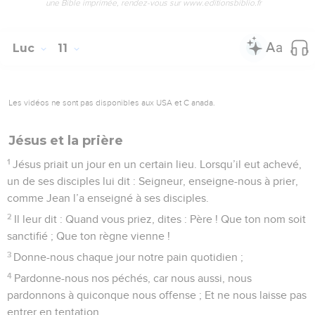
une Bible imprimée, rendez-vous sur www.editionsbiblio.fr
Luc
11
Les vidéos ne sont pas disponibles aux USA et C anada.
Jésus et la prière
1
Jésus priait un jour en un certain lieu. Lorsqu’il eut achevé,
un de ses disciples lui dit : Seigneur, enseigne-nous à prier,
comme Jean l’a enseigné à ses disciples.
2
Il leur dit : Quand vous priez, dites : Père ! Que ton nom soit
sanctifié ; Que ton règne vienne !
3
Donne-nous chaque jour notre pain quotidien ;
4
Pardonne-nous nos péchés, car nous aussi, nous
pardonnons à quiconque nous offense ; Et ne nous laisse pas
entrer en tentation.