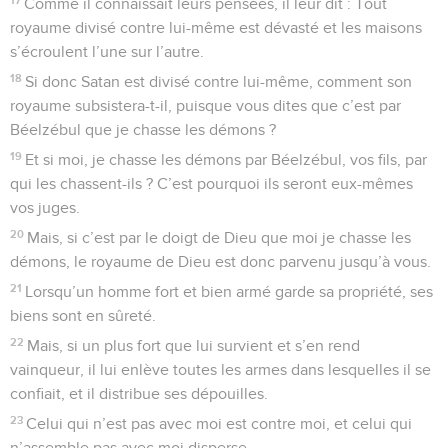
Comme il connaissait leurs pensées, il leur dit : Tout
royaume divisé contre lui-même est dévasté et les maisons
s’écroulent l’une sur l’autre.
18
Si donc Satan est divisé contre lui-même, comment son
royaume subsistera-t-il, puisque vous dites que c’est par
Béelzébul que je chasse les démons ?
19
Et si moi, je chasse les démons par Béelzébul, vos fils, par
qui les chassent-ils ? C’est pourquoi ils seront eux-mêmes
vos juges.
20
Mais, si c’est par le doigt de Dieu que moi je chasse les
démons, le royaume de Dieu est donc parvenu jusqu’à vous.
21
Lorsqu’un homme fort et bien armé garde sa propriété, ses
biens sont en sûreté.
22
Mais, si un plus fort que lui survient et s’en rend
vainqueur, il lui enlève toutes les armes dans lesquelles il se
confiait, et il distribue ses dépouilles.
23
Celui qui n’est pas avec moi est contre moi, et celui qui
n’assemble pas avec moi disperse.