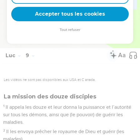
56
Les parents de la jeune fille furent étonnés, et il leur
Accepter tous les cookies
recommanda de ne dire à personne ce qui était arrivé.
© Société biblique française – Bibli’O, 1978, avec autorisation. Pour vous procurer
Tout refuser
une Bible imprimée, rendez-vous sur www.editionsbiblio.fr
Luc
9
Les vidéos ne sont pas disponibles aux USA et C anada.
La mission des douze disciples
1
Il appela les douze et leur donna la puissance et l’autorité
sur tous les démons, ainsi que (le pouvoir) de guérir les
maladies.
2
Il les envoya prêcher le royaume de Dieu et guérir (les
malades).