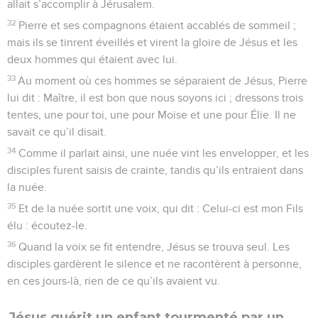
allait s’accomplir à Jérusalem.
32
Pierre et ses compagnons étaient accablés de sommeil ;
mais ils se tinrent éveillés et virent la gloire de Jésus et les
deux hommes qui étaient avec lui.
33
Au moment où ces hommes se séparaient de Jésus, Pierre
lui dit : Maître, il est bon que nous soyons ici ; dressons trois
tentes, une pour toi, une pour Moïse et une pour Élie. Il ne
savait ce qu’il disait.
34
Comme il parlait ainsi, une nuée vint les envelopper, et les
disciples furent saisis de crainte, tandis qu’ils entraient dans
la nuée.
35
Et de la nuée sortit une voix, qui dit : Celui-ci est mon Fils
élu : écoutez-le.
36
Quand la voix se fit entendre, Jésus se trouva seul. Les
disciples gardèrent le silence et ne racontèrent à personne,
en ces jours-là, rien de ce qu’ils avaient vu.
Jésus guérit un enfant tourmenté par un