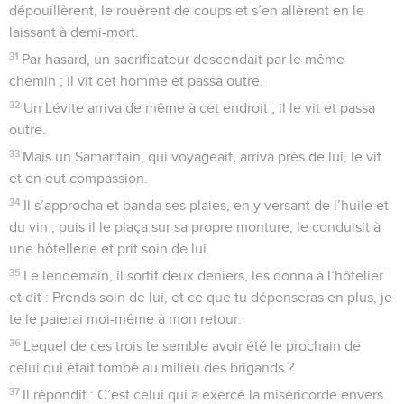
dépouillèrent, le rouèrent de coups et s’en allèrent en le
laissant à demi-mort.
31
Par hasard, un sacrificateur descendait par le même
chemin ; il vit cet homme et passa outre.
32
Un Lévite arriva de même à cet endroit ; il le vit et passa
outre.
33
Mais un Samaritain, qui voyageait, arriva près de lui, le vit
et en eut compassion.
34
Il s’approcha et banda ses plaies, en y versant de l’huile et
du vin ; puis il le plaça sur sa propre monture, le conduisit à
une hôtellerie et prit soin de lui.
35
Le lendemain, il sortit deux deniers, les donna à l’hôtelier
et dit : Prends soin de lui, et ce que tu dépenseras en plus, je
te le paierai moi-même à mon retour.
36
Lequel de ces trois te semble avoir été le prochain de
celui qui était tombé au milieu des brigands ?
37
Il répondit : C’est celui qui a exercé la miséricorde envers