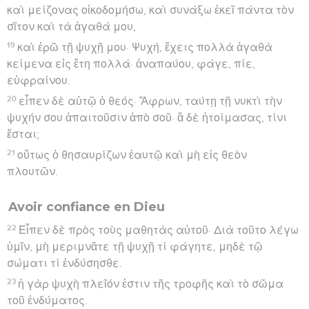
καὶ μείζονας οἰκοδομήσω, καὶ συνάξω ἐκεῖ πάντα τὸν
σῖτον καὶ τὰ ἀγαθά μου,
19
καὶ ἐρῶ τῇ ψυχῇ μου· Ψυχή, ἔχεις πολλὰ ἀγαθὰ
κείμενα εἰς ἔτη πολλά· ἀναπαύου, φάγε, πίε,
εὐφραίνου.
20
εἶπεν δὲ αὐτῷ ὁ θεός· Ἄφρων, ταύτῃ τῇ νυκτὶ τὴν
ψυχήν σου ἀπαιτοῦσιν ἀπὸ σοῦ· ἃ δὲ ἡτοίμασας, τίνι
ἔσται;
21
οὕτως ὁ θησαυρίζων ἑαυτῷ καὶ μὴ εἰς θεὸν
πλουτῶν.
Avoir confiance en Dieu
22
Εἶπεν δὲ πρὸς τοὺς μαθητὰς αὐτοῦ· Διὰ τοῦτο λέγω
ὑμῖν, μὴ μεριμνᾶτε τῇ ψυχῇ τί φάγητε, μηδὲ τῷ
σώματι τί ἐνδύσησθε.
23
ἡ γὰρ ψυχὴ πλεῖόν ἐστιν τῆς τροφῆς καὶ τὸ σῶμα
τοῦ ἐνδύματος.