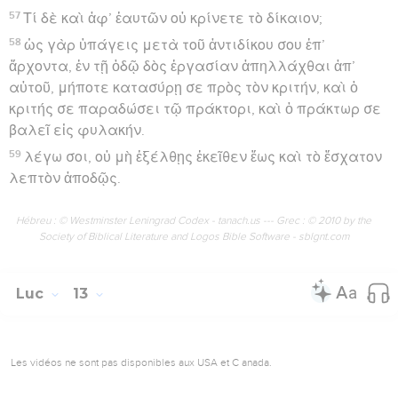
57
Τί δὲ καὶ ἀφ’ ἑαυτῶν οὐ κρίνετε τὸ δίκαιον;
58
ὡς γὰρ ὑπάγεις μετὰ τοῦ ἀντιδίκου σου ἐπ’
ἄρχοντα, ἐν τῇ ὁδῷ δὸς ἐργασίαν ἀπηλλάχθαι ἀπ’
αὐτοῦ, μήποτε κατασύρῃ σε πρὸς τὸν κριτήν, καὶ ὁ
κριτής σε παραδώσει τῷ πράκτορι, καὶ ὁ πράκτωρ σε
βαλεῖ εἰς φυλακήν.
59
λέγω σοι, οὐ μὴ ἐξέλθῃς ἐκεῖθεν ἕως καὶ τὸ ἔσχατον
λεπτὸν ἀποδῷς.
Hébreu : © Westminster Leningrad Codex - tanach.us --- Grec : © 2010 by the
Society of Biblical Literature and Logos Bible Software - sblgnt.com
Luc
13
Les vidéos ne sont pas disponibles aux USA et C anada.