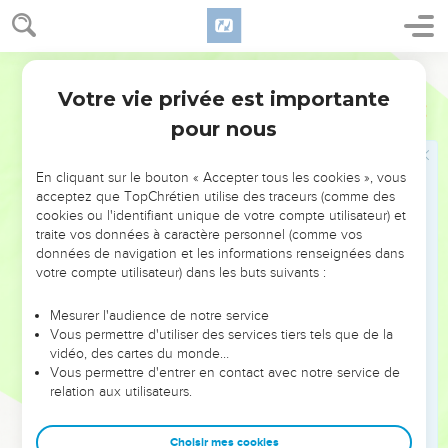
37
ὁ δὲ εἶπεν· Ὁ ποιήσας τὸ ἔλεος μετ’ αὐτοῦ. εἶπεν δὲ
αὐτῷ ὁ Ἰησοῦς· Πορεύου καὶ σὺ ποίει ὁμοίως.
Hébreu / Grec - Texte original
Votre vie privée est importante
Jésus chez Marthe et Marie
Luc
10
pour nous
38
Ἐν δὲ τῷ πορεύεσθαι αὐτοὺς αὐτὸς εἰσῆλθεν εἰς
κώμην τινά· γυνὴ δέ τις ὀνόματι Μάρθα ὑπεδέξατο
En cliquant sur le bouton « Accepter tous les cookies », vous
αὐτὸν.
acceptez que TopChrétien utilise des traceurs (comme des
39
καὶ τῇδε ἦν ἀδελφὴ καλουμένη Μαριάμ, ἣ καὶ
cookies ou l'identifiant unique de votre compte utilisateur) et
traite vos données à caractère personnel (comme vos
παρακαθεσθεῖσα πρὸς τοὺς πόδας τοῦ Ἰησοῦ ἤκουεν
données de navigation et les informations renseignées dans
τὸν λόγον αὐτοῦ.
votre compte utilisateur) dans les buts suivants :
40
ἡ δὲ Μάρθα περιεσπᾶτο περὶ πολλὴν διακονίαν·
ἐπιστᾶσα δὲ εἶπεν· Κύριε, οὐ μέλει σοι ὅτι ἡ ἀδελφή
Mesurer l'audience de notre service
Vous permettre d'utiliser des services tiers tels que de la
μου μόνην με κατέλειπεν διακονεῖν; εἰπὲ οὖν αὐτῇ
vidéo, des cartes du monde…
ἵνα μοι συναντιλάβηται.
Vous permettre d'entrer en contact avec notre service de
41
relation aux utilisateurs.
ἀποκριθεὶς δὲ εἶπεν αὐτῇ ὁ κύριος· Μάρθα Μάρθα,
μεριμνᾷς καὶ θορυβάζῃ περὶ πολλά,
Choisir mes cookies
42
ὀλίγων δέ ἐστιν χρεία ἢ ἑνός· Μαριὰμ γὰρ τὴν