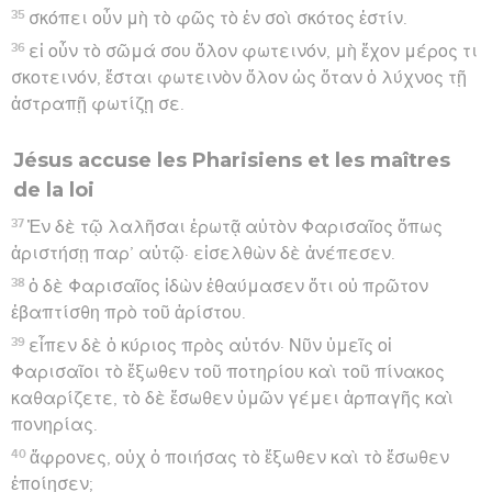
35
σκόπει οὖν μὴ τὸ φῶς τὸ ἐν σοὶ σκότος ἐστίν.
36
εἰ οὖν τὸ σῶμά σου ὅλον φωτεινόν, μὴ ἔχον μέρος τι
σκοτεινόν, ἔσται φωτεινὸν ὅλον ὡς ὅταν ὁ λύχνος τῇ
ἀστραπῇ φωτίζῃ σε.
Jésus accuse les Pharisiens et les maîtres
de la loi
37
Ἐν δὲ τῷ λαλῆσαι ἐρωτᾷ αὐτὸν Φαρισαῖος ὅπως
ἀριστήσῃ παρ’ αὐτῷ· εἰσελθὼν δὲ ἀνέπεσεν.
38
ὁ δὲ Φαρισαῖος ἰδὼν ἐθαύμασεν ὅτι οὐ πρῶτον
ἐβαπτίσθη πρὸ τοῦ ἀρίστου.
39
εἶπεν δὲ ὁ κύριος πρὸς αὐτόν· Νῦν ὑμεῖς οἱ
Φαρισαῖοι τὸ ἔξωθεν τοῦ ποτηρίου καὶ τοῦ πίνακος
καθαρίζετε, τὸ δὲ ἔσωθεν ὑμῶν γέμει ἁρπαγῆς καὶ
πονηρίας.
40
ἄφρονες, οὐχ ὁ ποιήσας τὸ ἔξωθεν καὶ τὸ ἔσωθεν
ἐποίησεν;