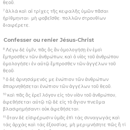
θεοῦ.
7
ἀλλὰ καὶ αἱ τρίχες τῆς κεφαλῆς ὑμῶν πᾶσαι
ἠρίθμηνται· μὴ φοβεῖσθε· πολλῶν στρουθίων
διαφέρετε.
Confesser ou renier Jésus-Christ
8
Λέγω δὲ ὑμῖν, πᾶς ὃς ἂν ὁμολογήσῃ ἐν ἐμοὶ
ἔμπροσθεν τῶν ἀνθρώπων, καὶ ὁ υἱὸς τοῦ ἀνθρώπου
ὁμολογήσει ἐν αὐτῷ ἔμπροσθεν τῶν ἀγγέλων τοῦ
θεοῦ·
9
ὁ δὲ ἀρνησάμενός με ἐνώπιον τῶν ἀνθρώπων
ἀπαρνηθήσεται ἐνώπιον τῶν ἀγγέλων τοῦ θεοῦ.
10
καὶ πᾶς ὃς ἐρεῖ λόγον εἰς τὸν υἱὸν τοῦ ἀνθρώπου,
ἀφεθήσεται αὐτῷ τῷ δὲ εἰς τὸ ἅγιον πνεῦμα
βλασφημήσαντι οὐκ ἀφεθήσεται.
11
ὅταν δὲ εἰσφέρωσιν ὑμᾶς ἐπὶ τὰς συναγωγὰς καὶ
τὰς ἀρχὰς καὶ τὰς ἐξουσίας, μὴ μεριμνήσητε πῶς ἢ τί