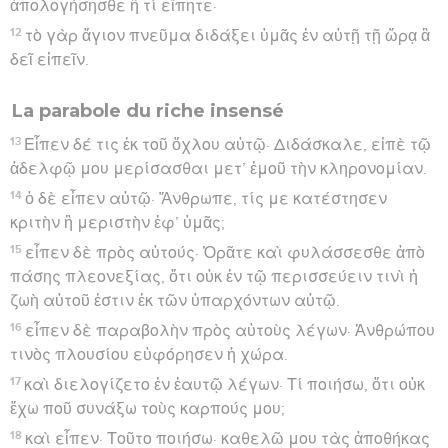
ἀπολογήσησθε ἢ τί εἴπητε·
12
τὸ γὰρ ἅγιον πνεῦμα διδάξει ὑμᾶς ἐν αὐτῇ τῇ ὥρᾳ ἃ
δεῖ εἰπεῖν.
La parabole du riche insensé
13
Εἶπεν δέ τις ἐκ τοῦ ὄχλου αὐτῷ· Διδάσκαλε, εἰπὲ τῷ
ἀδελφῷ μου μερίσασθαι μετ’ ἐμοῦ τὴν κληρονομίαν.
14
ὁ δὲ εἶπεν αὐτῷ· Ἄνθρωπε, τίς με κατέστησεν
κριτὴν ἢ μεριστὴν ἐφ’ ὑμᾶς;
15
εἶπεν δὲ πρὸς αὐτούς· Ὁρᾶτε καὶ φυλάσσεσθε ἀπὸ
πάσης πλεονεξίας, ὅτι οὐκ ἐν τῷ περισσεύειν τινὶ ἡ
ζωὴ αὐτοῦ ἐστιν ἐκ τῶν ὑπαρχόντων αὐτῷ.
16
εἶπεν δὲ παραβολὴν πρὸς αὐτοὺς λέγων· Ἀνθρώπου
τινὸς πλουσίου εὐφόρησεν ἡ χώρα.
17
καὶ διελογίζετο ἐν ἑαυτῷ λέγων· Τί ποιήσω, ὅτι οὐκ
ἔχω ποῦ συνάξω τοὺς καρπούς μου;
18
καὶ εἶπεν· Τοῦτο ποιήσω· καθελῶ μου τὰς ἀποθήκας