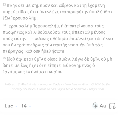
33
πλὴν δεῖ με σήμερον καὶ αὔριον καὶ τῇ ἐχομένῃ
πορεύεσθαι, ὅτι οὐκ ἐνδέχεται προφήτην ἀπολέσθαι
ἔξω Ἰερουσαλήμ.
34
Ἰερουσαλὴμ Ἰερουσαλήμ, ἡ ἀποκτείνουσα τοὺς
προφήτας καὶ λιθοβολοῦσα τοὺς ἀπεσταλμένους
πρὸς αὐτήν — ποσάκις ἠθέλησα ἐπισυνάξαι τὰ τέκνα
σου ὃν τρόπον ὄρνις τὴν ἑαυτῆς νοσσιὰν ὑπὸ τὰς
πτέρυγας, καὶ οὐκ ἠθελήσατε.
35
ἰδοὺ ἀφίεται ὑμῖν ὁ οἶκος ὑμῶν. λέγω δὲ ὑμῖν, οὐ μὴ
ἴδητέ με ἕως ἥξει ὅτε εἴπητε· Εὐλογημένος ὁ
ἐρχόμενος ἐν ὀνόματι κυρίου.
Hébreu : © Westminster Leningrad Codex - tanach.us --- Grec : © 2010 by the
Society of Biblical Literature and Logos Bible Software - sblgnt.com
Luc
14