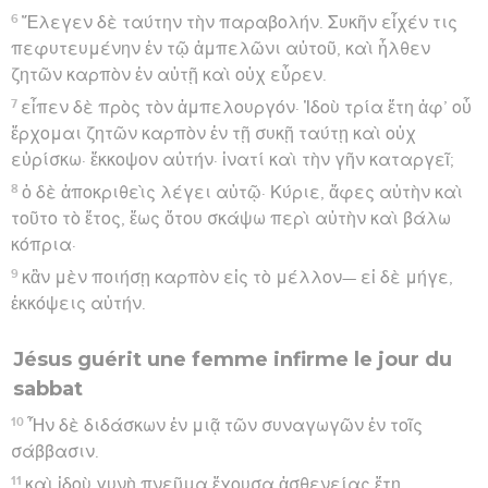
6
Ἔλεγεν δὲ ταύτην τὴν παραβολήν. Συκῆν εἶχέν τις
πεφυτευμένην ἐν τῷ ἀμπελῶνι αὐτοῦ, καὶ ἦλθεν
ζητῶν καρπὸν ἐν αὐτῇ καὶ οὐχ εὗρεν.
7
εἶπεν δὲ πρὸς τὸν ἀμπελουργόν· Ἰδοὺ τρία ἔτη ἀφ’ οὗ
ἔρχομαι ζητῶν καρπὸν ἐν τῇ συκῇ ταύτῃ καὶ οὐχ
εὑρίσκω· ἔκκοψον αὐτήν· ἱνατί καὶ τὴν γῆν καταργεῖ;
8
ὁ δὲ ἀποκριθεὶς λέγει αὐτῷ· Κύριε, ἄφες αὐτὴν καὶ
τοῦτο τὸ ἔτος, ἕως ὅτου σκάψω περὶ αὐτὴν καὶ βάλω
κόπρια·
9
κἂν μὲν ποιήσῃ καρπὸν εἰς τὸ μέλλον— εἰ δὲ μήγε,
ἐκκόψεις αὐτήν.
Jésus guérit une femme infirme le jour du
sabbat
10
Ἦν δὲ διδάσκων ἐν μιᾷ τῶν συναγωγῶν ἐν τοῖς
σάββασιν.
11
καὶ ἰδοὺ γυνὴ πνεῦμα ἔχουσα ἀσθενείας ἔτη