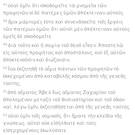
47
οὐαὶ ὑμῖν, ὅτι οἰκοδομεῖτε τὰ μνημεῖα τῶν
προφητῶν οἱ δὲ πατέρες ὑμῶν ἀπέκτειναν αὐτούς.
48
ἄρα μάρτυρές ἐστε καὶ συνευδοκεῖτε τοῖς ἔργοις
τῶν πατέρων ὑμῶν, ὅτι αὐτοὶ μὲν ἀπέκτειναν αὐτοὺς
ὑμεῖς δὲ οἰκοδομεῖτε.
49
διὰ τοῦτο καὶ ἡ σοφία τοῦ θεοῦ εἶπεν· Ἀποστελῶ
εἰς αὐτοὺς προφήτας καὶ ἀποστόλους, καὶ ἐξ αὐτῶν
ἀποκτενοῦσιν καὶ διώξουσιν,
50
ἵνα ἐκζητηθῇ τὸ αἷμα πάντων τῶν προφητῶν τὸ
ἐκκεχυμένον ἀπὸ καταβολῆς κόσμου ἀπὸ τῆς γενεᾶς
ταύτης,
51
ἀπὸ αἵματος Ἅβελ ἕως αἵματος Ζαχαρίου τοῦ
ἀπολομένου μεταξὺ τοῦ θυσιαστηρίου καὶ τοῦ οἴκου·
ναί, λέγω ὑμῖν, ἐκζητηθήσεται ἀπὸ τῆς γενεᾶς ταύτης.
52
οὐαὶ ὑμῖν τοῖς νομικοῖς, ὅτι ἤρατε τὴν κλεῖδα τῆς
γνώσεως· αὐτοὶ οὐκ εἰσήλθατε καὶ τοὺς
εἰσερχομένους ἐκωλύσατε.