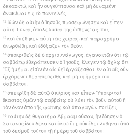
δεκαοκτώ, καὶ ἦν συγκύπτουσα καὶ μὴ δυναμένη
ἀνακύψαι εἰς τὸ παντελές.
12
ἰδὼν δὲ αὐτὴν ὁ Ἰησοῦς προσεφώνησεν καὶ εἶπεν
αὐτῇ· Γύναι, ἀπολέλυσαι τῆς ἀσθενείας σου,
13
καὶ ἐπέθηκεν αὐτῇ τὰς χεῖρας· καὶ παραχρῆμα
ἀνωρθώθη, καὶ ἐδόξαζεν τὸν θεόν.
14
ἀποκριθεὶς δὲ ὁ ἀρχισυνάγωγος, ἀγανακτῶν ὅτι τῷ
σαββάτῳ ἐθεράπευσεν ὁ Ἰησοῦς, ἔλεγεν τῷ ὄχλῳ ὅτι
Ἓξ ἡμέραι εἰσὶν ἐν αἷς δεῖ ἐργάζεσθαι· ἐν αὐταῖς οὖν
ἐρχόμενοι θεραπεύεσθε καὶ μὴ τῇ ἡμέρᾳ τοῦ
σαββάτου.
15
ἀπεκρίθη δὲ αὐτῷ ὁ κύριος καὶ εἶπεν· Ὑποκριταί,
ἕκαστος ὑμῶν τῷ σαββάτῳ οὐ λύει τὸν βοῦν αὐτοῦ ἢ
τὸν ὄνον ἀπὸ τῆς φάτνης καὶ ἀπαγαγὼν ποτίζει;
16
ταύτην δὲ θυγατέρα Ἀβραὰμ οὖσαν, ἣν ἔδησεν ὁ
Σατανᾶς ἰδοὺ δέκα καὶ ὀκτὼ ἔτη, οὐκ ἔδει λυθῆναι ἀπὸ
τοῦ δεσμοῦ τούτου τῇ ἡμέρᾳ τοῦ σαββάτου;