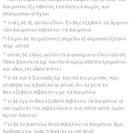
δαιμονίου ἐξελθόντος ἐλάλησεν ὁ κωφός. καὶ
ἐθαύμασαν οἱ ὄχλοι·
15
τινὲς δὲ ἐξ αὐτῶν εἶπον· Ἐν Βεελζεβοὺλ τῷ ἄρχοντι
τῶν δαιμονίων ἐκβάλλει τὰ δαιμόνια·
16
ἕτεροι δὲ πειράζοντες σημεῖον ἐξ οὐρανοῦ ἐζήτουν
παρ’ αὐτοῦ.
17
αὐτὸς δὲ εἰδὼς αὐτῶν τὰ διανοήματα εἶπεν αὐτοῖς·
Πᾶσα βασιλεία ἐφ’ ἑαυτὴν διαμερισθεῖσα ἐρημοῦται,
καὶ οἶκος ἐπὶ οἶκον πίπτει.
18
εἰ δὲ καὶ ὁ Σατανᾶς ἐφ’ ἑαυτὸν διεμερίσθη, πῶς
σταθήσεται ἡ βασιλεία αὐτοῦ; ὅτι λέγετε ἐν
Βεελζεβοὺλ ἐκβάλλειν με τὰ δαιμόνια.
19
εἰ δὲ ἐγὼ ἐν Βεελζεβοὺλ ἐκβάλλω τὰ δαιμόνια, οἱ
υἱοὶ ὑμῶν ἐν τίνι ἐκβάλλουσιν; διὰ τοῦτο αὐτοὶ ὑμῶν
κριταὶ ἔσονται.
20
εἰ δὲ ἐν δακτύλῳ θεοῦ ἐκβάλλω τὰ δαιμόνια, ἄρα
ἔφθασεν ἐφ’ ὑμᾶς ἡ βασιλεία τοῦ θεοῦ.