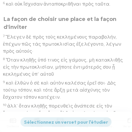
6
καὶ οὐκ ἴσχυσαν ἀνταποκριθῆναι πρὸς ταῦτα.
La façon de choisir une place et la façon
d'inviter
7
Ἔλεγεν δὲ πρὸς τοὺς κεκλημένους παραβολήν,
ἐπέχων πῶς τὰς πρωτοκλισίας ἐξελέγοντο, λέγων
πρὸς αὐτούς·
8
Ὅταν κληθῇς ὑπό τινος εἰς γάμους, μὴ κατακλιθῇς
εἰς τὴν πρωτοκλισίαν, μήποτε ἐντιμότερός σου ᾖ
κεκλημένος ὑπ’ αὐτοῦ
9
καὶ ἐλθὼν ὁ σὲ καὶ αὐτὸν καλέσας ἐρεῖ σοι· Δὸς
τούτῳ τόπον, καὶ τότε ἄρξῃ μετὰ αἰσχύνης τὸν
ἔσχατον τόπον κατέχειν.
10
ἀλλ’ ὅταν κληθῇς πορευθεὶς ἀνάπεσε εἰς τὸν
ἔσχατον τόπον, ἵνα ὅταν ἔλθῃ ὁ κεκληκώς σε ἐρεῖ σοι·
Φίλε, προσανάβηθι ἀνώτερον· τότε ἔσται σοι δόξα
Contenus
Versions
Commentaires
Strong
Dictionnaire
ἐνώπιον πάντων τῶν συνανακειμένων σοι.