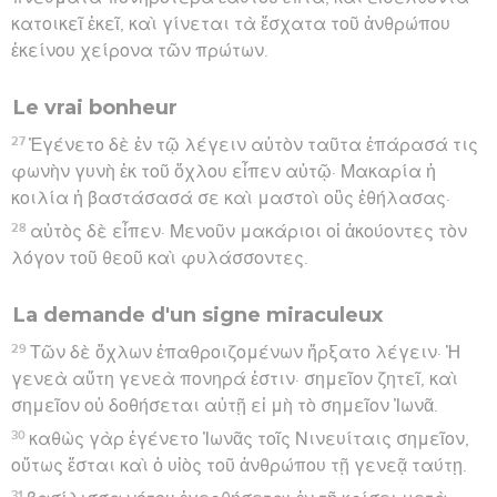
κατοικεῖ ἐκεῖ, καὶ γίνεται τὰ ἔσχατα τοῦ ἀνθρώπου
ἐκείνου χείρονα τῶν πρώτων.
Le vrai bonheur
27
Ἐγένετο δὲ ἐν τῷ λέγειν αὐτὸν ταῦτα ἐπάρασά τις
φωνὴν γυνὴ ἐκ τοῦ ὄχλου εἶπεν αὐτῷ· Μακαρία ἡ
κοιλία ἡ βαστάσασά σε καὶ μαστοὶ οὓς ἐθήλασας·
28
αὐτὸς δὲ εἶπεν· Μενοῦν μακάριοι οἱ ἀκούοντες τὸν
λόγον τοῦ θεοῦ καὶ φυλάσσοντες.
La demande d'un signe miraculeux
29
Τῶν δὲ ὄχλων ἐπαθροιζομένων ἤρξατο λέγειν· Ἡ
γενεὰ αὕτη γενεὰ πονηρά ἐστιν· σημεῖον ζητεῖ, καὶ
σημεῖον οὐ δοθήσεται αὐτῇ εἰ μὴ τὸ σημεῖον Ἰωνᾶ.
30
καθὼς γὰρ ἐγένετο Ἰωνᾶς τοῖς Νινευίταις σημεῖον,
οὕτως ἔσται καὶ ὁ υἱὸς τοῦ ἀνθρώπου τῇ γενεᾷ ταύτῃ.
31