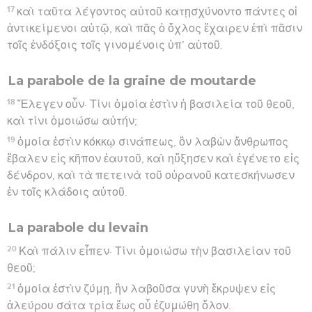
17
καὶ ταῦτα λέγοντος αὐτοῦ κατῃσχύνοντο πάντες οἱ
ἀντικείμενοι αὐτῷ, καὶ πᾶς ὁ ὄχλος ἔχαιρεν ἐπὶ πᾶσιν
τοῖς ἐνδόξοις τοῖς γινομένοις ὑπ’ αὐτοῦ.
La parabole de la graine de moutarde
18
Ἔλεγεν οὖν· Τίνι ὁμοία ἐστὶν ἡ βασιλεία τοῦ θεοῦ,
καὶ τίνι ὁμοιώσω αὐτήν;
19
ὁμοία ἐστὶν κόκκῳ σινάπεως, ὃν λαβὼν ἄνθρωπος
ἔβαλεν εἰς κῆπον ἑαυτοῦ, καὶ ηὔξησεν καὶ ἐγένετο εἰς
δένδρον, καὶ τὰ πετεινὰ τοῦ οὐρανοῦ κατεσκήνωσεν
ἐν τοῖς κλάδοις αὐτοῦ.
La parabole du levain
20
Καὶ πάλιν εἶπεν· Τίνι ὁμοιώσω τὴν βασιλείαν τοῦ
θεοῦ;
21
ὁμοία ἐστὶν ζύμῃ, ἣν λαβοῦσα γυνὴ ἔκρυψεν εἰς
ἀλεύρου σάτα τρία ἕως οὗ ἐζυμώθη ὅλον.