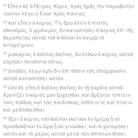
41
Εἶπεν δὲ ὁ Πέτρος· Κύριε, πρὸς ἡμᾶς τὴν παραβολὴν
ταύτην λέγεις ἢ καὶ πρὸς πάντας;
42
καὶ εἶπεν ὁ κύριος· Τίς ἄρα ἐστὶν ὁ πιστὸς
οἰκονόμος, ὁ φρόνιμος, ὃν καταστήσει ὁ κύριος ἐπὶ τῆς
θεραπείας αὐτοῦ τοῦ διδόναι ἐν καιρῷ τὸ
σιτομέτριον;
43
μακάριος ὁ δοῦλος ἐκεῖνος, ὃν ἐλθὼν ὁ κύριος αὐτοῦ
εὑρήσει ποιοῦντα οὕτως·
44
ἀληθῶς λέγω ὑμῖν ὅτι ἐπὶ πᾶσιν τοῖς ὑπάρχουσιν
αὐτοῦ καταστήσει αὐτόν.
45
ἐὰν δὲ εἴπῃ ὁ δοῦλος ἐκεῖνος ἐν τῇ καρδίᾳ αὐτοῦ·
Χρονίζει ὁ κύριός μου ἔρχεσθαι, καὶ ἄρξηται τύπτειν
τοὺς παῖδας καὶ τὰς παιδίσκας, ἐσθίειν τε καὶ πίνειν
καὶ μεθύσκεσθαι,
46
ἥξει ὁ κύριος τοῦ δούλου ἐκείνου ἐν ἡμέρᾳ ᾗ οὐ
προσδοκᾷ καὶ ἐν ὥρᾳ ᾗ οὐ γινώσκει, καὶ διχοτομήσει
αὐτὸν καὶ τὸ μέρος αὐτοῦ μετὰ τῶν ἀπίστων θήσει.