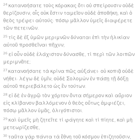
24
κατανοήσατε τοὺς κόρακας ὅτι οὐ σπείρουσιν οὐδὲ
θερίζουσιν, οἷς οὐκ ἔστιν ταμεῖον οὐδὲ ἀποθήκη, καὶ ὁ
θεὸς τρέφει αὐτούς· πόσῳ μᾶλλον ὑμεῖς διαφέρετε
τῶν πετεινῶν.
25
τίς δὲ ἐξ ὑμῶν μεριμνῶν δύναται ἐπὶ τὴν ἡλικίαν
αὐτοῦ προσθεῖναι πῆχυν;
26
εἰ οὖν οὐδὲ ἐλάχιστον δύνασθε, τί περὶ τῶν λοιπῶν
μεριμνᾶτε;
27
κατανοήσατε τὰ κρίνα πῶς αὐξάνει· οὐ κοπιᾷ οὐδὲ
νήθει· λέγω δὲ ὑμῖν, οὐδὲ Σολομὼν ἐν πάσῃ τῇ δόξῃ
αὐτοῦ περιεβάλετο ὡς ἓν τούτων.
28
εἰ δὲ ἐν ἀγρῷ τὸν χόρτον ὄντα σήμερον καὶ αὔριον
εἰς κλίβανον βαλλόμενον ὁ θεὸς οὕτως ἀμφιέζει,
πόσῳ μᾶλλον ὑμᾶς, ὀλιγόπιστοι.
29
καὶ ὑμεῖς μὴ ζητεῖτε τί φάγητε καὶ τί πίητε, καὶ μὴ
μετεωρίζεσθε,
30
ταῦτα γὰρ πάντα τὰ ἔθνη τοῦ κόσμου ἐπιζητοῦσιν,