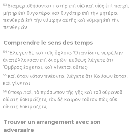
53
διαμερισθήσονται πατὴρ ἐπὶ υἱῷ καὶ υἱὸς ἐπὶ πατρί,
μήτηρ ἐπὶ θυγατέρα καὶ θυγάτηρ ἐπὶ τὴν μητέρα,
πενθερὰ ἐπὶ τὴν νύμφην αὐτῆς καὶ νύμφη ἐπὶ τὴν
πενθεράν.
Comprendre le sens des temps
54
Ἔλεγεν δὲ καὶ τοῖς ὄχλοις· Ὅταν ἴδητε νεφέλην
ἀνατέλλουσαν ἐπὶ δυσμῶν, εὐθέως λέγετε ὅτι
Ὄμβρος ἔρχεται, καὶ γίνεται οὕτως·
55
καὶ ὅταν νότον πνέοντα, λέγετε ὅτι Καύσων ἔσται,
καὶ γίνεται.
56
ὑποκριταί, τὸ πρόσωπον τῆς γῆς καὶ τοῦ οὐρανοῦ
οἴδατε δοκιμάζειν, τὸν δὲ καιρὸν τοῦτον πῶς οὐκ
οἴδατε δοκιμάζειν;
Trouver un arrangement avec son
adversaire