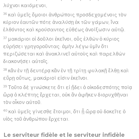
λύχνοι καιόμενοι,
36
καὶ ὑμεῖς ὅμοιοι ἀνθρώποις προσδεχομένοις τὸν
κύριον ἑαυτῶν πότε ἀναλύσῃ ἐκ τῶν γάμων, ἵνα
ἐλθόντος καὶ κρούσαντος εὐθέως ἀνοίξωσιν αὐτῷ.
37
μακάριοι οἱ δοῦλοι ἐκεῖνοι, οὓς ἐλθὼν ὁ κύριος
εὑρήσει γρηγοροῦντας· ἀμὴν λέγω ὑμῖν ὅτι
περιζώσεται καὶ ἀνακλινεῖ αὐτοὺς καὶ παρελθὼν
διακονήσει αὐτοῖς.
38
κἂν ἐν τῇ δευτέρᾳ κἂν ἐν τῇ τρίτῃ φυλακῇ ἔλθῃ καὶ
εὕρῃ οὕτως, μακάριοί εἰσιν ἐκεῖνοι.
39
Τοῦτο δὲ γινώσκετε ὅτι εἰ ᾔδει ὁ οἰκοδεσπότης ποίᾳ
ὥρᾳ ὁ κλέπτης ἔρχεται, οὐκ ἂν ἀφῆκεν διορυχθῆναι
τὸν οἶκον αὐτοῦ.
40
καὶ ὑμεῖς γίνεσθε ἕτοιμοι, ὅτι ᾗ ὥρᾳ οὐ δοκεῖτε ὁ
υἱὸς τοῦ ἀνθρώπου ἔρχεται.
Le serviteur fidèle et le serviteur infidèle