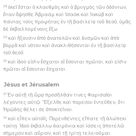
28
ἐκεῖ ἔσται ὁ κλαυθμὸς καὶ ὁ βρυγμὸς τῶν ὀδόντων,
ὅταν ὄψησθε Ἀβραὰμ καὶ Ἰσαὰκ καὶ Ἰακὼβ καὶ
πάντας τοὺς προφήτας ἐν τῇ βασιλείᾳ τοῦ θεοῦ, ὑμᾶς
δὲ ἐκβαλλομένους ἔξω.
29
καὶ ἥξουσιν ἀπὸ ἀνατολῶν καὶ δυσμῶν καὶ ἀπὸ
βορρᾶ καὶ νότου καὶ ἀνακλιθήσονται ἐν τῇ βασιλείᾳ
τοῦ θεοῦ.
30
καὶ ἰδοὺ εἰσὶν ἔσχατοι οἳ ἔσονται πρῶτοι, καὶ εἰσὶν
πρῶτοι οἳ ἔσονται ἔσχατοι.
Jésus et Jérusalem
31
Ἐν αὐτῇ τῇ ὥρᾳ προσῆλθάν τινες Φαρισαῖοι
λέγοντες αὐτῷ· Ἔξελθε καὶ πορεύου ἐντεῦθεν, ὅτι
Ἡρῴδης θέλει σε ἀποκτεῖναι.
32
καὶ εἶπεν αὐτοῖς· Πορευθέντες εἴπατε τῇ ἀλώπεκι
ταύτῃ· Ἰδοὺ ἐκβάλλω δαιμόνια καὶ ἰάσεις ἀποτελῶ
σήμερον καὶ αὔριον, καὶ τῇ τρίτῃ τελειοῦμαι.