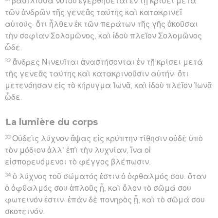
βασίλισσα νότου ἐγερθήσεται ἐν τῇ κρίσει μετὰ
τῶν ἀνδρῶν τῆς γενεᾶς ταύτης καὶ κατακρινεῖ
αὐτούς· ὅτι ἦλθεν ἐκ τῶν περάτων τῆς γῆς ἀκοῦσαι
τὴν σοφίαν Σολομῶνος, καὶ ἰδοὺ πλεῖον Σολομῶνος
ὧδε.
32
ἄνδρες Νινευῖται ἀναστήσονται ἐν τῇ κρίσει μετὰ
τῆς γενεᾶς ταύτης καὶ κατακρινοῦσιν αὐτήν· ὅτι
μετενόησαν εἰς τὸ κήρυγμα Ἰωνᾶ, καὶ ἰδοὺ πλεῖον Ἰωνᾶ
ὧδε.
La lumière du corps
33
Οὐδεὶς λύχνον ἅψας εἰς κρύπτην τίθησιν οὐδὲ ὑπὸ
τὸν μόδιον ἀλλ’ ἐπὶ τὴν λυχνίαν, ἵνα οἱ
εἰσπορευόμενοι τὸ φέγγος βλέπωσιν.
34
ὁ λύχνος τοῦ σώματός ἐστιν ὁ ὀφθαλμός σου. ὅταν
ὁ ὀφθαλμός σου ἁπλοῦς ᾖ, καὶ ὅλον τὸ σῶμά σου
φωτεινόν ἐστιν· ἐπὰν δὲ πονηρὸς ᾖ, καὶ τὸ σῶμά σου
σκοτεινόν.