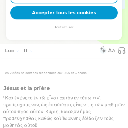
ἀγαθὴν μερίδα ἐξελέξατο ἥτις οὐκ ἀφαιρεθήσεται
Accepter tous les cookies
αὐτῆς.
Hébreu : © Westminster Leningrad Codex - tanach.us --- Grec : © 2010 by the
Tout refuser
Society of Biblical Literature and Logos Bible Software - sblgnt.com
Luc
11
Les vidéos ne sont pas disponibles aux USA et C anada.
Jésus et la prière
1
Καὶ ἐγένετο ἐν τῷ εἶναι αὐτὸν ἐν τόπῳ τινὶ
προσευχόμενον, ὡς ἐπαύσατο, εἶπέν τις τῶν μαθητῶν
αὐτοῦ πρὸς αὐτόν· Κύριε, δίδαξον ἡμᾶς
προσεύχεσθαι, καθὼς καὶ Ἰωάννης ἐδίδαξεν τοὺς
μαθητὰς αὐτοῦ.