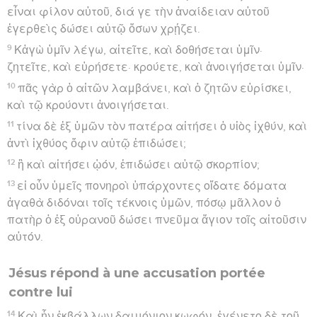
εἶναι φίλον αὐτοῦ, διά γε τὴν ἀναίδειαν αὐτοῦ
ἐγερθεὶς δώσει αὐτῷ ὅσων χρῄζει.
9
Κἀγὼ ὑμῖν λέγω, αἰτεῖτε, καὶ δοθήσεται ὑμῖν·
ζητεῖτε, καὶ εὑρήσετε· κρούετε, καὶ ἀνοιγήσεται ὑμῖν·
10
πᾶς γὰρ ὁ αἰτῶν λαμβάνει, καὶ ὁ ζητῶν εὑρίσκει,
καὶ τῷ κρούοντι ἀνοιγήσεται.
11
τίνα δὲ ἐξ ὑμῶν τὸν πατέρα αἰτήσει ὁ υἱὸς ἰχθύν, καὶ
ἀντὶ ἰχθύος ὄφιν αὐτῷ ἐπιδώσει;
12
ἢ καὶ αἰτήσει ᾠόν, ἐπιδώσει αὐτῷ σκορπίον;
13
εἰ οὖν ὑμεῖς πονηροὶ ὑπάρχοντες οἴδατε δόματα
ἀγαθὰ διδόναι τοῖς τέκνοις ὑμῶν, πόσῳ μᾶλλον ὁ
πατὴρ ὁ ἐξ οὐρανοῦ δώσει πνεῦμα ἅγιον τοῖς αἰτοῦσιν
αὐτόν.
Jésus répond à une accusation portée
contre lui
14
Καὶ ἦν ἐκβάλλων δαιμόνιον κωφόν· ἐγένετο δὲ τοῦ