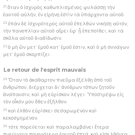
21
ὅταν ὁ ἰσχυρὸς καθωπλισμένος φυλάσσῃ τὴν
ἑαυτοῦ αὐλήν, ἐν εἰρήνῃ ἐστὶν τὰ ὑπάρχοντα αὐτοῦ·
22
ἐπὰν δὲ ἰσχυρότερος αὐτοῦ ἐπελθὼν νικήσῃ αὐτόν,
τὴν πανοπλίαν αὐτοῦ αἴρει ἐφ’ ᾗ ἐπεποίθει, καὶ τὰ
σκῦλα αὐτοῦ διαδίδωσιν.
23
ὁ μὴ ὢν μετ’ ἐμοῦ κατ’ ἐμοῦ ἐστιν, καὶ ὁ μὴ συνάγων
μετ’ ἐμοῦ σκορπίζει.
Le retour de l'esprit mauvais
24
Ὅταν τὸ ἀκάθαρτον πνεῦμα ἐξέλθῃ ἀπὸ τοῦ
ἀνθρώπου, διέρχεται δι’ ἀνύδρων τόπων ζητοῦν
ἀνάπαυσιν, καὶ μὴ εὑρίσκον λέγει· Ὑποστρέψω εἰς
τὸν οἶκόν μου ὅθεν ἐξῆλθον·
25
καὶ ἐλθὸν εὑρίσκει σεσαρωμένον καὶ
κεκοσμημένον.
26
τότε πορεύεται καὶ παραλαμβάνει ἕτερα
πνεύματα πονηρότερα ἑαυτοῦ ἑπτά, καὶ εἰσελθόντα