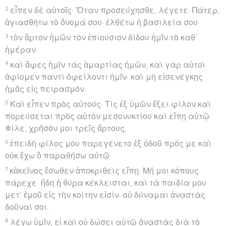
2
εἶπεν δὲ αὐτοῖς· Ὅταν προσεύχησθε, λέγετε· Πάτερ,
ἁγιασθήτω τὸ ὄνομά σου· ἐλθέτω ἡ βασιλεία σου·
3
τὸν ἄρτον ἡμῶν τὸν ἐπιούσιον δίδου ἡμῖν τὸ καθ’
ἡμέραν·
4
καὶ ἄφες ἡμῖν τὰς ἁμαρτίας ἡμῶν, καὶ γὰρ αὐτοὶ
ἀφίομεν παντὶ ὀφείλοντι ἡμῖν· καὶ μὴ εἰσενέγκῃς
ἡμᾶς εἰς πειρασμόν.
5
Καὶ εἶπεν πρὸς αὐτούς· Τίς ἐξ ὑμῶν ἕξει φίλον καὶ
πορεύσεται πρὸς αὐτὸν μεσονυκτίου καὶ εἴπῃ αὐτῷ·
Φίλε, χρῆσόν μοι τρεῖς ἄρτους,
6
ἐπειδὴ φίλος μου παρεγένετο ἐξ ὁδοῦ πρός με καὶ
οὐκ ἔχω ὃ παραθήσω αὐτῷ·
7
κἀκεῖνος ἔσωθεν ἀποκριθεὶς εἴπῃ· Μή μοι κόπους
πάρεχε· ἤδη ἡ θύρα κέκλεισται, καὶ τὰ παιδία μου
μετ’ ἐμοῦ εἰς τὴν κοίτην εἰσίν· οὐ δύναμαι ἀναστὰς
δοῦναί σοι.
8
λέγω ὑμῖν, εἰ καὶ οὐ δώσει αὐτῷ ἀναστὰς διὰ τὸ