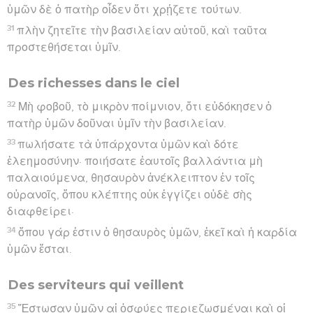
ὑμῶν δὲ ὁ πατὴρ οἶδεν ὅτι χρῄζετε τούτων.
31
πλὴν ζητεῖτε τὴν βασιλείαν αὐτοῦ, καὶ ταῦτα
προστεθήσεται ὑμῖν.
Des richesses dans le ciel
32
Μὴ φοβοῦ, τὸ μικρὸν ποίμνιον, ὅτι εὐδόκησεν ὁ
πατὴρ ὑμῶν δοῦναι ὑμῖν τὴν βασιλείαν.
33
πωλήσατε τὰ ὑπάρχοντα ὑμῶν καὶ δότε
ἐλεημοσύνην· ποιήσατε ἑαυτοῖς βαλλάντια μὴ
παλαιούμενα, θησαυρὸν ἀνέκλειπτον ἐν τοῖς
οὐρανοῖς, ὅπου κλέπτης οὐκ ἐγγίζει οὐδὲ σὴς
διαφθείρει·
34
ὅπου γάρ ἐστιν ὁ θησαυρὸς ὑμῶν, ἐκεῖ καὶ ἡ καρδία
ὑμῶν ἔσται.
Des serviteurs qui veillent
35
Ἔστωσαν ὑμῶν αἱ ὀσφύες περιεζωσμέναι καὶ οἱ