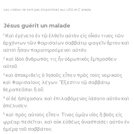
Les vidéos ne sont pas disponibles aux USA et C anada.
Jésus guérit un malade
1
Καὶ ἐγένετο ἐν τῷ ἐλθεῖν αὐτὸν εἰς οἶκόν τινος τῶν
ἀρχόντων τῶν Φαρισαίων σαββάτῳ φαγεῖν ἄρτον καὶ
αὐτοὶ ἦσαν παρατηρούμενοι αὐτόν.
2
καὶ ἰδοὺ ἄνθρωπός τις ἦν ὑδρωπικὸς ἔμπροσθεν
αὐτοῦ.
3
καὶ ἀποκριθεὶς ὁ Ἰησοῦς εἶπεν πρὸς τοὺς νομικοὺς
καὶ Φαρισαίους λέγων· Ἔξεστιν τῷ σαββάτῳ
θεραπεῦσαι ἢ οὔ;
4
οἱ δὲ ἡσύχασαν. καὶ ἐπιλαβόμενος ἰάσατο αὐτὸν καὶ
ἀπέλυσεν.
5
καὶ πρὸς αὐτοὺς εἶπεν· Τίνος ὑμῶν υἱὸς ἢ βοῦς εἰς
φρέαρ πεσεῖται, καὶ οὐκ εὐθέως ἀνασπάσει αὐτὸν ἐν
ἡμέρᾳ τοῦ σαββάτου;