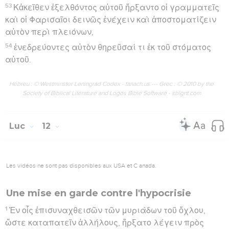
53
Κἀκεῖθεν ἐξελθόντος αὐτοῦ ἤρξαντο οἱ γραμματεῖς
καὶ οἱ Φαρισαῖοι δεινῶς ἐνέχειν καὶ ἀποστοματίζειν
αὐτὸν περὶ πλειόνων,
54
ἐνεδρεύοντες αὐτὸν θηρεῦσαί τι ἐκ τοῦ στόματος
αὐτοῦ.
Hébreu : © Westminster Leningrad Codex - tanach.us --- Grec : © 2010 by the
Society of Biblical Literature and Logos Bible Software - sblgnt.com
Luc
12
Les vidéos ne sont pas disponibles aux USA et C anada.
Une mise en garde contre l'hypocrisie
1
Ἐν οἷς ἐπισυναχθεισῶν τῶν μυριάδων τοῦ ὄχλου,
ὥστε καταπατεῖν ἀλλήλους, ἤρξατο λέγειν πρὸς