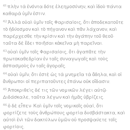
41
πλὴν τὰ ἐνόντα δότε ἐλεημοσύνην, καὶ ἰδοὺ πάντα
καθαρὰ ὑμῖν ἐστιν.
42
Ἀλλὰ οὐαὶ ὑμῖν τοῖς Φαρισαίοις, ὅτι ἀποδεκατοῦτε
τὸ ἡδύοσμον καὶ τὸ πήγανον καὶ πᾶν λάχανον, καὶ
παρέρχεσθε τὴν κρίσιν καὶ τὴν ἀγάπην τοῦ θεοῦ·
ταῦτα δὲ ἔδει ποιῆσαι κἀκεῖνα μὴ παρεῖναι.
43
οὐαὶ ὑμῖν τοῖς Φαρισαίοις, ὅτι ἀγαπᾶτε τὴν
πρωτοκαθεδρίαν ἐν ταῖς συναγωγαῖς καὶ τοὺς
ἀσπασμοὺς ἐν ταῖς ἀγοραῖς.
44
οὐαὶ ὑμῖν, ὅτι ἐστὲ ὡς τὰ μνημεῖα τὰ ἄδηλα, καὶ οἱ
ἄνθρωποι οἱ περιπατοῦντες ἐπάνω οὐκ οἴδασιν.
45
Ἀποκριθεὶς δέ τις τῶν νομικῶν λέγει αὐτῷ·
Διδάσκαλε, ταῦτα λέγων καὶ ἡμᾶς ὑβρίζεις.
46
ὁ δὲ εἶπεν· Καὶ ὑμῖν τοῖς νομικοῖς οὐαί, ὅτι
φορτίζετε τοὺς ἀνθρώπους φορτία δυσβάστακτα, καὶ
αὐτοὶ ἑνὶ τῶν δακτύλων ὑμῶν οὐ προσψαύετε τοῖς
φορτίοις.