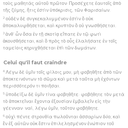
τοὺς μαθητὰς αὐτοῦ πρῶτον· Προσέχετε ἑαυτοῖς ἀπὸ
τῆς ζύμης, ἥτις ἐστὶν ὑπόκρισις, τῶν Φαρισαίων.
2
οὐδὲν δὲ συγκεκαλυμμένον ἐστὶν ὃ οὐκ
ἀποκαλυφθήσεται, καὶ κρυπτὸν ὃ οὐ γνωσθήσεται.
3
ἀνθ’ ὧν ὅσα ἐν τῇ σκοτίᾳ εἴπατε ἐν τῷ φωτὶ
ἀκουσθήσεται, καὶ ὃ πρὸς τὸ οὖς ἐλαλήσατε ἐν τοῖς
ταμείοις κηρυχθήσεται ἐπὶ τῶν δωμάτων.
Celui qu'il faut craindre
4
Λέγω δὲ ὑμῖν τοῖς φίλοις μου, μὴ φοβηθῆτε ἀπὸ τῶν
ἀποκτεινόντων τὸ σῶμα καὶ μετὰ ταῦτα μὴ ἐχόντων
περισσότερόν τι ποιῆσαι.
5
ὑποδείξω δὲ ὑμῖν τίνα φοβηθῆτε· φοβήθητε τὸν μετὰ
τὸ ἀποκτεῖναι ἔχοντα ἐξουσίαν ἐμβαλεῖν εἰς τὴν
γέενναν· ναί, λέγω ὑμῖν, τοῦτον φοβήθητε.
6
οὐχὶ πέντε στρουθία πωλοῦνται ἀσσαρίων δύο; καὶ
ἓν ἐξ αὐτῶν οὐκ ἔστιν ἐπιλελησμένον ἐνώπιον τοῦ