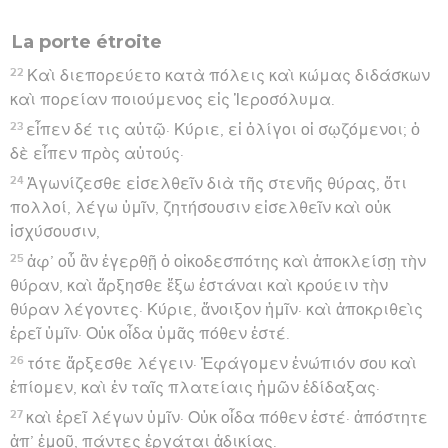
La porte étroite
22
Καὶ διεπορεύετο κατὰ πόλεις καὶ κώμας διδάσκων
καὶ πορείαν ποιούμενος εἰς Ἱεροσόλυμα.
23
εἶπεν δέ τις αὐτῷ· Κύριε, εἰ ὀλίγοι οἱ σῳζόμενοι; ὁ
δὲ εἶπεν πρὸς αὐτούς·
24
Ἀγωνίζεσθε εἰσελθεῖν διὰ τῆς στενῆς θύρας, ὅτι
πολλοί, λέγω ὑμῖν, ζητήσουσιν εἰσελθεῖν καὶ οὐκ
ἰσχύσουσιν,
25
ἀφ’ οὗ ἂν ἐγερθῇ ὁ οἰκοδεσπότης καὶ ἀποκλείσῃ τὴν
θύραν, καὶ ἄρξησθε ἔξω ἑστάναι καὶ κρούειν τὴν
θύραν λέγοντες· Κύριε, ἄνοιξον ἡμῖν· καὶ ἀποκριθεὶς
ἐρεῖ ὑμῖν· Οὐκ οἶδα ὑμᾶς πόθεν ἐστέ.
26
τότε ἄρξεσθε λέγειν· Ἐφάγομεν ἐνώπιόν σου καὶ
ἐπίομεν, καὶ ἐν ταῖς πλατείαις ἡμῶν ἐδίδαξας·
27
καὶ ἐρεῖ λέγων ὑμῖν· Οὐκ οἶδα πόθεν ἐστέ· ἀπόστητε
ἀπ’ ἐμοῦ, πάντες ἐργάται ἀδικίας.