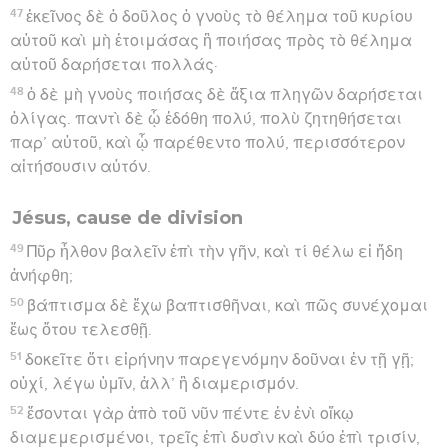
47
ἐκεῖνος δὲ ὁ δοῦλος ὁ γνοὺς τὸ θέλημα τοῦ κυρίου
αὐτοῦ καὶ μὴ ἑτοιμάσας ἢ ποιήσας πρὸς τὸ θέλημα
αὐτοῦ δαρήσεται πολλάς·
48
ὁ δὲ μὴ γνοὺς ποιήσας δὲ ἄξια πληγῶν δαρήσεται
ὀλίγας. παντὶ δὲ ᾧ ἐδόθη πολύ, πολὺ ζητηθήσεται
παρ’ αὐτοῦ, καὶ ᾧ παρέθεντο πολύ, περισσότερον
αἰτήσουσιν αὐτόν.
Jésus, cause de division
49
Πῦρ ἦλθον βαλεῖν ἐπὶ τὴν γῆν, καὶ τί θέλω εἰ ἤδη
ἀνήφθη;
50
βάπτισμα δὲ ἔχω βαπτισθῆναι, καὶ πῶς συνέχομαι
ἕως ὅτου τελεσθῇ.
51
δοκεῖτε ὅτι εἰρήνην παρεγενόμην δοῦναι ἐν τῇ γῇ;
οὐχί, λέγω ὑμῖν, ἀλλ’ ἢ διαμερισμόν.
52
ἔσονται γὰρ ἀπὸ τοῦ νῦν πέντε ἐν ἑνὶ οἴκῳ
διαμεμερισμένοι, τρεῖς ἐπὶ δυσὶν καὶ δύο ἐπὶ τρισίν,