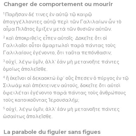
Changer de comportement ou mourir
1
Παρῆσαν δέ τινες ἐν αὐτῷ τῷ καιρῷ
ἀπαγγέλλοντες αὐτῷ περὶ τῶν Γαλιλαίων ὧν τὸ
αἷμα Πιλᾶτος ἔμιξεν μετὰ τῶν θυσιῶν αὐτῶν.
2
καὶ ἀποκριθεὶς εἶπεν αὐτοῖς· Δοκεῖτε ὅτι οἱ
Γαλιλαῖοι οὗτοι ἁμαρτωλοὶ παρὰ πάντας τοὺς
Γαλιλαίους ἐγένοντο, ὅτι ταῦτα πεπόνθασιν;
3
οὐχί, λέγω ὑμῖν, ἀλλ’ ἐὰν μὴ μετανοῆτε πάντες
ὁμοίως ἀπολεῖσθε.
4
ἢ ἐκεῖνοι οἱ δεκαοκτὼ ἐφ’ οὓς ἔπεσεν ὁ πύργος ἐν τῷ
Σιλωὰμ καὶ ἀπέκτεινεν αὐτούς, δοκεῖτε ὅτι αὐτοὶ
ὀφειλέται ἐγένοντο παρὰ πάντας τοὺς ἀνθρώπους
τοὺς κατοικοῦντας Ἰερουσαλήμ;
5
οὐχί, λέγω ὑμῖν, ἀλλ’ ἐὰν μὴ μετανοῆτε πάντες
ὡσαύτως ἀπολεῖσθε.
La parabole du figuier sans figues