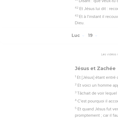
Disant : que veux-tu q
42
Et Jésus lui dit : reco
43
Et à l'instant il recou
Dieu.
Luc
19
Les vidéos 
Jésus et Zachée
1
Et [Jésus] étant entré d
2
Et voici un homme appe
3
Tâchait de voir lequel é
4
C'est pourquoi il acco
5
Et quand Jésus fut venu
promptement ; car il fa