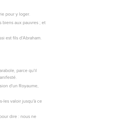
ie pour y loger.
s biens aux pauvres ; et
ssi est fils d'Abraham.
rabole, parce qu'il
anifesté.
ession d'un Royaume,
s-les valoir jusqu'à ce
pour dire : nous ne