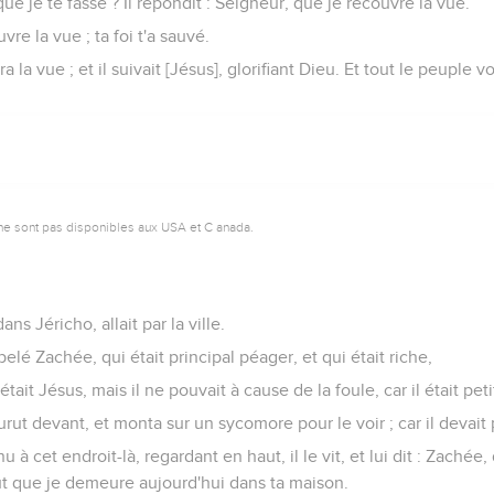
ue je te fasse ? Il répondit : Seigneur, que je recouvre la vue.
uvre la vue ; ta foi t'a sauvé.
vra la vue ; et il suivait [Jésus], glorifiant Dieu. Et tout le peuple 
ne sont pas disponibles aux USA et C anada.
ans Jéricho, allait par la ville.
lé Zachée, qui était principal péager, et qui était riche,
tait Jésus, mais il ne pouvait à cause de la foule, car il était peti
urut devant, et monta sur un sycomore pour le voir ; car il devait 
 à cet endroit-là, regardant en haut, il le vit, et lui dit : Zachée
ut que je demeure aujourd'hui dans ta maison.