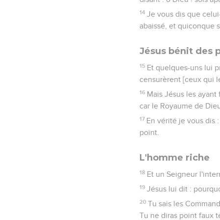
14
Je vous dis que celui-
abaissé, et quiconque s
Jésus bénit des p
15
Et quelques-uns lui pr
censurèrent [ceux qui l
16
Mais Jésus les ayant f
car le Royaume de Dieu
17
En vérité je vous di
point.
L'homme riche
18
Et un Seigneur l'inter
19
Jésus lui dit : pourqu
20
Tu sais les Commande
Tu ne diras point faux 