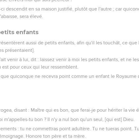
ci descendit en sa maison justifié, plutôt que l'autre ; car quico
'abaisse, sera élevé.
etits enfants
ésentèrent aussi de petits enfants, afin qu'il les touchât, ce que 
es présentaient].
ait venir à lui, dit : laissez venir à moi les petits enfants, et ne 
 est pour ceux qui leur ressemblent.
s : que quiconque ne recevra point comme un enfant le Royaume d
rogea, disant : Maître qui es bon, que ferai-je pour hériter la vie é
oi m'appelles-tu bon ? Il n'y a nul bon qu'un seul, [qui est] Dieu.
ments : tu ne commettras point adultère. Tu ne tueras point. Tu
témoignage. Honore ton père et ta mère.