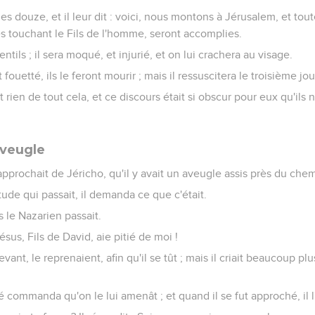
 les douze, et il leur dit : voici, nous montons à Jérusalem, et tou
es touchant le Fils de l'homme, seront accomplies.
entils ; il sera moqué, et injurié, et on lui crachera au visage.
t fouetté, ils le feront mourir ; mais il ressuscitera le troisième jou
t rien de tout cela, et ce discours était si obscur pour eux qu'ils
aveugle
 approchait de Jéricho, qu'il y avait un aveugle assis près du chem
tude qui passait, il demanda ce que c'était.
s le Nazarien passait.
 Jésus, Fils de David, aie pitié de moi !
vant, le reprenaient, afin qu'il se tût ; mais il criait beaucoup plus
té commanda qu'on le lui amenât ; et quand il se fut approché, il l