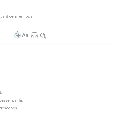
voyant cela, en loua
t.
passer par là.
, descends