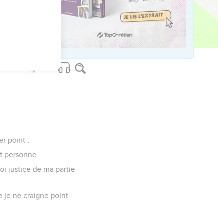
sera le corps [mort], là
er point ;
it personne.
moi justice de ma partie
e je ne craigne point