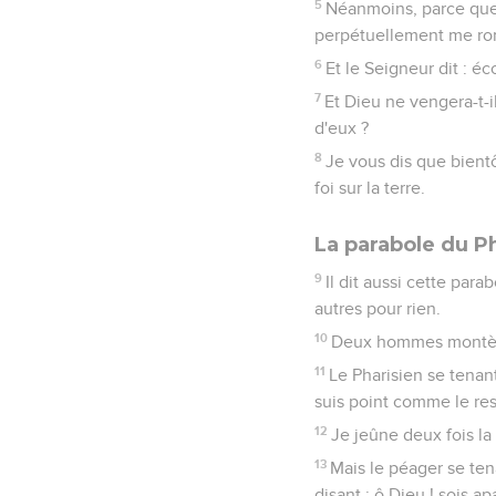
5
Néanmoins, parce que 
perpétuellement me rom
6
Et le Seigneur dit : éc
7
Et Dieu ne vengera-t-il 
d'eux ?
8
Je vous dis que bientô
foi sur la terre.
La parabole du Ph
9
Il dit aussi cette par
autres pour rien.
10
Deux hommes montèrent
11
Le Pharisien se tenant
suis point comme le res
12
Je jeûne deux fois la
13
Mais le péager se tena
disant : ô Dieu ! sois a