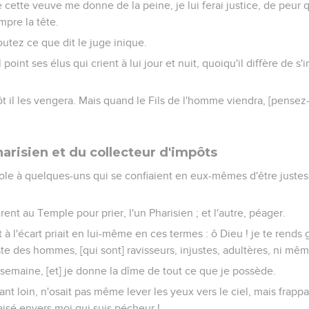
cette veuve me donne de la peine, je lui ferai justice, de peur 
pre la tête.
outez ce que dit le juge inique.
point ses élus qui crient à lui jour et nuit, quoiqu'il diffère de s'i
t il les vengera. Mais quand le Fils de l'homme viendra, [pensez-
arisien et du collecteur d'impôts
abole à quelques-uns qui se confiaient en eux-mêmes d'être justes,
 au Temple pour prier, l'un Pharisien ; et l'autre, péager.
 à l'écart priait en lui-même en ces termes : ô Dieu ! je te rends
te des hommes, [qui sont] ravisseurs, injustes, adultères, ni 
 semaine, [et] je donne la dîme de tout ce que je possède.
nt loin, n'osait pas même lever les yeux vers le ciel, mais frappai
paisé envers moi qui suis pécheur !