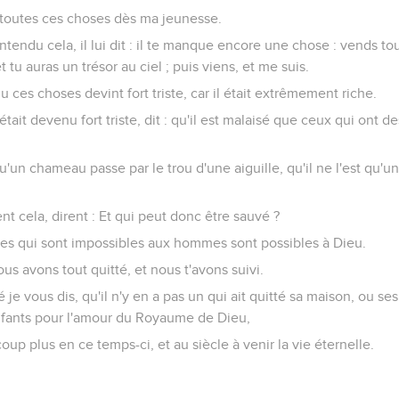
ardé toutes ces choses dès ma jeunesse.
tendu cela, il lui dit : il te manque encore une chose : vends tou
 tu auras un trésor au ciel ; puis viens, et me suis.
u ces choses devint fort triste, car il était extrêmement riche.
était devenu fort triste, dit : qu'il est malaisé que ceux qui ont d
qu'un chameau passe par le trou d'une aiguille, qu'il ne l'est qu'u
nt cela, dirent : Et qui peut donc être sauvé ?
choses qui sont impossibles aux hommes sont possibles à Dieu.
 nous avons tout quitté, et nous t'avons suivi.
ité je vous dis, qu'il n'y en a pas un qui ait quitté sa maison, ou se
fants pour l'amour du Royaume de Dieu,
up plus en ce temps-ci, et au siècle à venir la vie éternelle.