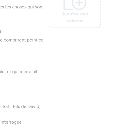
tes les choses qui sont
Ajouter une
Ajouter une
Ajouter une
Ajouter une
Ajouter une
colonne
colonne
colonne
colonne
colonne
r.
 ne comprirent point ce
in, et qui mendiait.
 fort : Fils de David,
'interrogea,