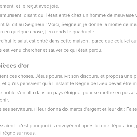
ement, et le reçut avec joie.
rmuraient, disant qu'il était entré chez un homme de mauvaise v
t là, dit au Seigneur : Voici, Seigneur, je donne la moitié de me
qu'un en quelque chose, j'en rends le quadruple.
urd'hui le salut est entré dans cette maison ; parce que celui-ci au
e est venu chercher et sauver ce qui était perdu.
ièces d'or
ent ces choses, Jésus poursuivit son discours, et proposa une pa
 et qu'ils pensaient qu'à l'instant le Règne de Dieu devait être m
me noble s'en alla dans un pays éloigné, pour se mettre en poss
enir.
 ses serviteurs, il leur donna dix marcs d'argent et leur dit : Faite
ïssaient : c'est pourquoi ils envoyèrent après lui une députation, 
i règne sur nous.