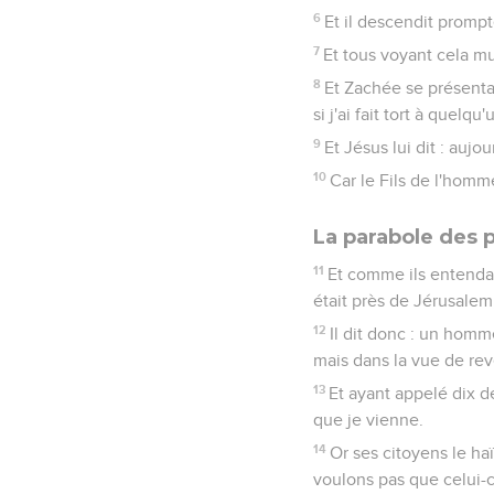
6
Et il descendit prompt
7
Et tous voyant cela mu
8
Et Zachée se présentan
si j'ai fait tort à quel
9
Et Jésus lui dit : aujo
10
Car le Fils de l'homm
La parabole des p
11
Et comme ils entendai
était près de Jérusalem,
12
Il dit donc : un hom
mais dans la vue de rev
13
Et ayant appelé dix de
que je vienne.
14
Or ses citoyens le ha
voulons pas que celui-c