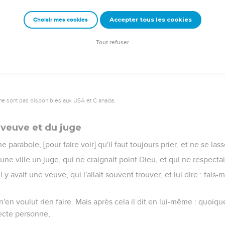
 : l'un sera pris, et l'autre laissé.
Accepter tous les cookies
Choisir mes cookies
irent : où [sera-ce] Seigneur ? et il leur dit : en quelque lieu que 
 aigles.
Tout refuser
ne sont pas disponibles aux USA et C anada.
 veuve et du juge
e parabole, [pour faire voir] qu'il faut toujours prier, et ne se lass
s une ville un juge, qui ne craignait point Dieu, et qui ne respecta
l y avait une veuve, qui l'allait souvent trouver, et lui dire : fais-
'en voulut rien faire. Mais après cela il dit en lui-même : quoiqu
pecte personne,