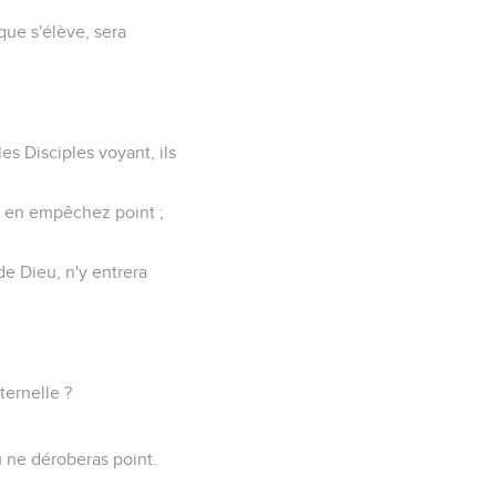
nque s'élève, sera
les Disciples voyant, ils
les en empêchez point ;
e Dieu, n'y entrera
ternelle ?
 ne déroberas point.