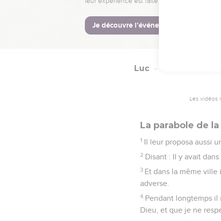
36
Deux seront aux champs
37
Et eux répondant lui d
aussi s'assembleront les
Luc
18
Les vidéos 
La parabole de la
1
Il leur proposa aussi un
2
Disant : Il y avait dan
3
Et dans la même ville i
adverse.
4
Pendant longtemps il n
Dieu, et que je ne res