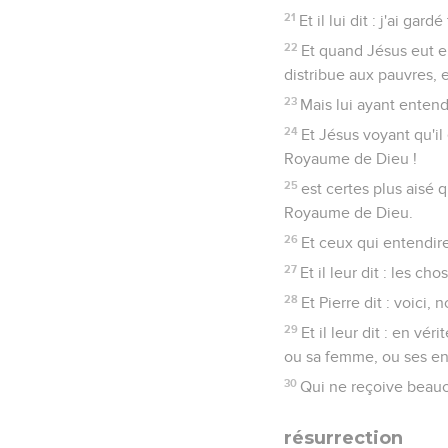
21
Et il lui dit : j'ai g
22
Et quand Jésus eut en
distribue aux pauvres, et
23
Mais lui ayant entend
24
Et Jésus voyant qu'il 
Royaume de Dieu !
25
est certes plus aisé 
Royaume de Dieu.
26
Et ceux qui entendire
27
Et il leur dit : les 
28
Et Pierre dit : voici,
29
Et il leur dit : en vér
ou sa femme, ou ses en
30
Qui ne reçoive beauco
résurrection