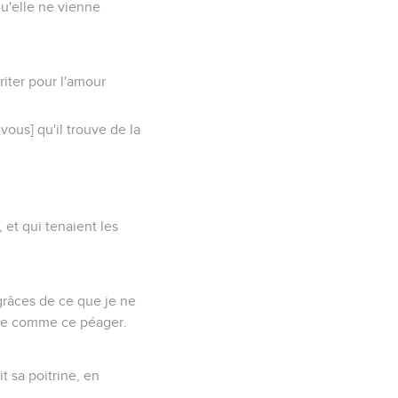
qu'elle ne vienne
rriter pour l'amour
vous] qu'il trouve de la
 et qui tenaient les
 grâces de ce que je ne
même comme ce péager.
t sa poitrine, en