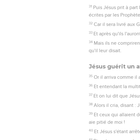
31
Puis Jésus prit à part
écrites par les Prophèt
32
Car il sera livré aux G
33
Et après qu'ils l'auron
34
Mais ils ne compriren
qu'il leur disait.
Jésus guérit un 
35
Or il arriva comme il
36
Et entendant la multi
37
Et on lui dit que Jésu
38
Alors il cria, disant :
39
Et ceux qui allaient de
aie pitié de moi !
40
Et Jésus s'étant arrê
41