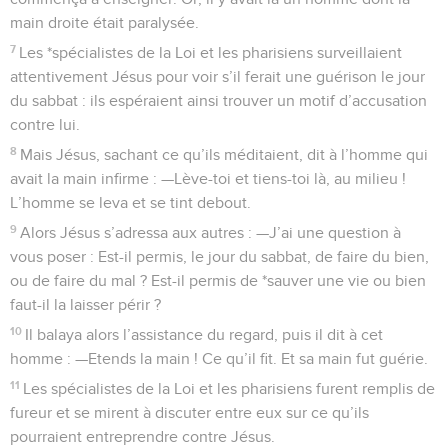
main droite était paralysée.
7
Les *spécialistes de la Loi et les pharisiens surveillaient
attentivement Jésus pour voir s’il ferait une guérison le jour
du sabbat : ils espéraient ainsi trouver un motif d’accusation
contre lui.
8
Mais Jésus, sachant ce qu’ils méditaient, dit à l’homme qui
avait la main infirme : —Lève-toi et tiens-toi là, au milieu !
L’homme se leva et se tint debout.
9
Alors Jésus s’adressa aux autres : —J’ai une question à
vous poser : Est-il permis, le jour du sabbat, de faire du bien,
ou de faire du mal ? Est-il permis de *sauver une vie ou bien
faut-il la laisser périr ?
10
Il balaya alors l’assistance du regard, puis il dit à cet
homme : —Etends la main ! Ce qu’il fit. Et sa main fut guérie.
11
Les spécialistes de la Loi et les pharisiens furent remplis de
fureur et se mirent à discuter entre eux sur ce qu’ils
pourraient entreprendre contre Jésus.