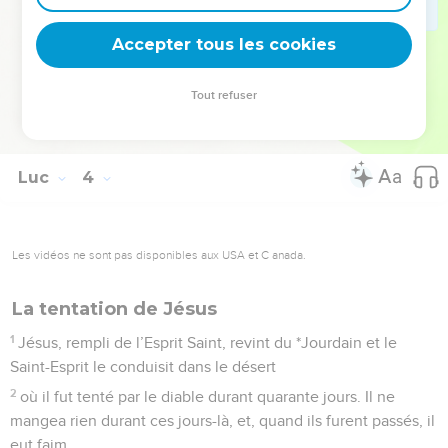
37
Mathusalem, Hénoc, Yered, Maléléel, Qenam,
Accepter tous les cookies
38
Enosch, Seth, Adam, qui était lui-même fils de Dieu.
La Bible Du Semeur Copyright © 1992, 1999 by Biblica, Inc.® Used by permission.
Tout refuser
All rights reserved worldwide.
Luc
4
Les vidéos ne sont pas disponibles aux USA et C anada.
La tentation de Jésus
1
Jésus, rempli de l’Esprit Saint, revint du *Jourdain et le
Saint-Esprit le conduisit dans le désert
2
où il fut tenté par le diable durant quarante jours. Il ne
mangea rien durant ces jours-là, et, quand ils furent passés, il
eut faim.