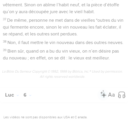
vêtement. Sinon on abîme l’habit neuf, et la pièce d’étoffe
qu’on y aura découpée jure avec le vieil habit.
37
De même, personne ne met dans de vieilles *outres du vin
qui fermente encore, sinon le vin nouveau les fait éclater, il
se répand, et les outres sont perdues.
38
Non, il faut mettre le vin nouveau dans des outres neuves.
39
Bien sûr, quand on a bu du vin vieux, on n’en désire pas
du nouveau ; en effet, on se dit : le vieux est meilleur.
La Bible Du Semeur Copyright © 1992, 1999 by Biblica, Inc.® Used by permission.
All rights reserved worldwide.
Luc
6
Les vidéos ne sont pas disponibles aux USA et C anada.