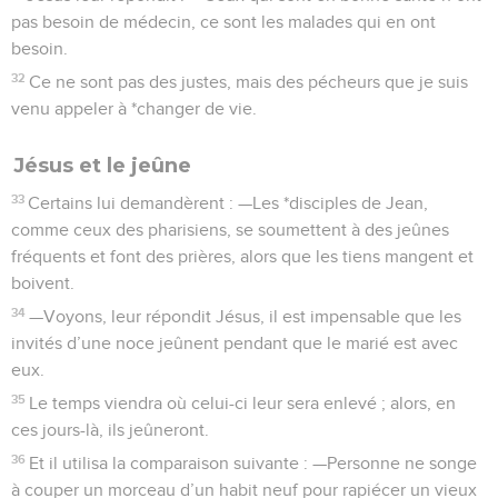
pas besoin de médecin, ce sont les malades qui en ont
besoin.
32
Ce ne sont pas des justes, mais des pécheurs que je suis
venu appeler à *changer de vie.
Jésus et le jeûne
33
Certains lui demandèrent : —Les *disciples de Jean,
comme ceux des pharisiens, se soumettent à des jeûnes
fréquents et font des prières, alors que les tiens mangent et
boivent.
34
—Voyons, leur répondit Jésus, il est impensable que les
invités d’une noce jeûnent pendant que le marié est avec
eux.
35
Le temps viendra où celui-ci leur sera enlevé ; alors, en
ces jours-là, ils jeûneront.
36
Et il utilisa la comparaison suivante : —Personne ne songe
à couper un morceau d’un habit neuf pour rapiécer un vieux