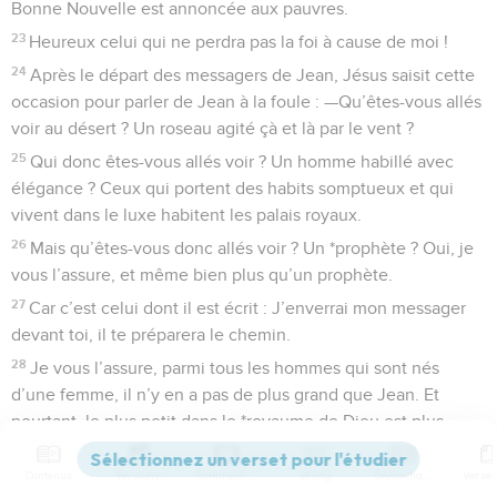
Bonne Nouvelle est annoncée aux pauvres.
23
Heureux celui qui ne perdra pas la foi à cause de moi !
24
Après le départ des messagers de Jean, Jésus saisit cette
occasion pour parler de Jean à la foule : —Qu’êtes-vous allés
voir au désert ? Un roseau agité çà et là par le vent ?
25
Qui donc êtes-vous allés voir ? Un homme habillé avec
élégance ? Ceux qui portent des habits somptueux et qui
vivent dans le luxe habitent les palais royaux.
26
Mais qu’êtes-vous donc allés voir ? Un *prophète ? Oui, je
vous l’assure, et même bien plus qu’un prophète.
27
Car c’est celui dont il est écrit : J’enverrai mon messager
devant toi, il te préparera le chemin.
28
Je vous l’assure, parmi tous les hommes qui sont nés
d’une femme, il n’y en a pas de plus grand que Jean. Et
pourtant, le plus petit dans le *royaume de Dieu est plus
grand que lui.
Contenus
Versions
Commentaires
Strong
Dictionnaire
29
—Tous les gens du peuple et tous les *collecteurs