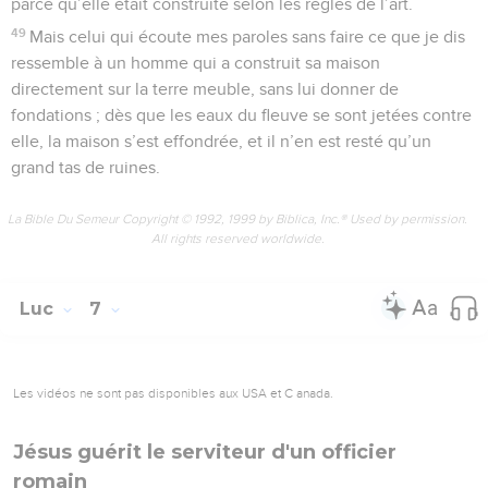
parce qu’elle était construite selon les règles de l’art.
49
Mais celui qui écoute mes paroles sans faire ce que je dis
ressemble à un homme qui a construit sa maison
directement sur la terre meuble, sans lui donner de
fondations ; dès que les eaux du fleuve se sont jetées contre
elle, la maison s’est effondrée, et il n’en est resté qu’un
grand tas de ruines.
La Bible Du Semeur Copyright © 1992, 1999 by Biblica, Inc.® Used by permission.
All rights reserved worldwide.
Luc
7
Les vidéos ne sont pas disponibles aux USA et C anada.
Jésus guérit le serviteur d'un officier
romain