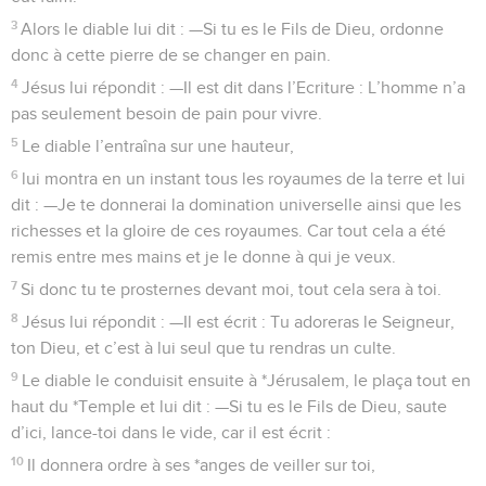
3
Alors le diable lui dit : —Si tu es le Fils de Dieu, ordonne
donc à cette pierre de se changer en pain.
4
Jésus lui répondit : —Il est dit dans l’Ecriture : L’homme n’a
pas seulement besoin de pain pour vivre.
5
Le diable l’entraîna sur une hauteur,
6
lui montra en un instant tous les royaumes de la terre et lui
dit : —Je te donnerai la domination universelle ainsi que les
richesses et la gloire de ces royaumes. Car tout cela a été
remis entre mes mains et je le donne à qui je veux.
7
Si donc tu te prosternes devant moi, tout cela sera à toi.
8
Jésus lui répondit : —Il est écrit : Tu adoreras le Seigneur,
ton Dieu, et c’est à lui seul que tu rendras un culte.
9
Le diable le conduisit ensuite à *Jérusalem, le plaça tout en
haut du *Temple et lui dit : —Si tu es le Fils de Dieu, saute
d’ici, lance-toi dans le vide, car il est écrit :
10
Il donnera ordre à ses *anges de veiller sur toi,