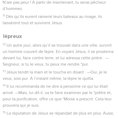
N’aie pas peur ! A partir de maintenant, tu seras pêcheur
d’hommes.
11
Dès qu’ils eurent ramené leurs bateaux au rivage, ils
laissèrent tout et suivirent Jésus.
lépreux
12
Un autre jour, alors qu’il se trouvait dans une ville, survint
un homme couvert de lèpre. En voyant Jésus, il se prosterna
devant lui, face contre terre, et lui adressa cette prière : —
Seigneur, si tu le veux, tu peux me rendre *pur.
13
Jésus tendit la main et le toucha en disant : —Oui, je le
veux, sois pur. A l’instant même, la lèpre le quitta.
14
Il lui recommanda de ne dire à personne ce qui lui était
arrivé. —Mais, lui dit-il, va te faire examiner par le *prêtre et,
pour ta purification, offre ce que *Moïse a prescrit. Cela leur
prouvera qui je suis.
15
La réputation de Jésus se répandait de plus en plus. Aussi,