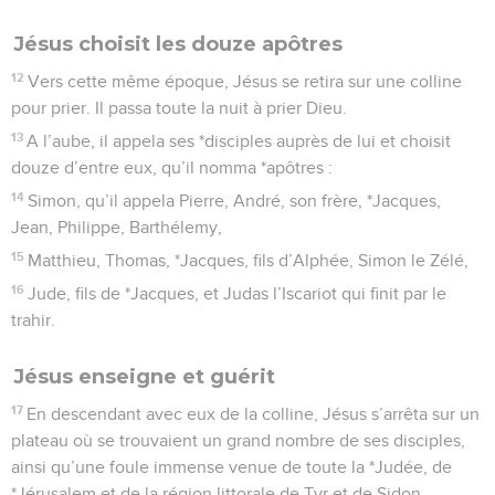
Jésus choisit les douze apôtres
12
Vers cette même époque, Jésus se retira sur une colline
pour prier. Il passa toute la nuit à prier Dieu.
13
A l’aube, il appela ses *disciples auprès de lui et choisit
douze d’entre eux, qu’il nomma *apôtres :
14
Simon, qu’il appela Pierre, André, son frère, *Jacques,
Jean, Philippe, Barthélemy,
15
Matthieu, Thomas, *Jacques, fils d’Alphée, Simon le Zélé,
16
Jude, fils de *Jacques, et Judas l’Iscariot qui finit par le
trahir.
Jésus enseigne et guérit
17
En descendant avec eux de la colline, Jésus s’arrêta sur un
plateau où se trouvaient un grand nombre de ses disciples,
ainsi qu’une foule immense venue de toute la *Judée, de
*Jérusalem et de la région littorale de Tyr et de Sidon.