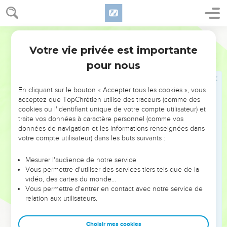
exercer son ministère. Il était, comme on le pensait, le fils de
Joseph, dont voici les ancêtres : Héli,
Semeur
24
Matthath, Lévi, Melki, Yannaï, Joseph,
Votre vie privée est importante
Luc
3
25
Mattathias, Amos, Nahoum, Esli, Naggaï,
pour nous
26
Maath, Mattathias, Sémeïn, Yoseh, Yoda,
27
Yoanan, Rhésa, Zorobabel, Chealtiel, Néri,
En cliquant sur le bouton « Accepter tous les cookies », vous
28
Melki, Addi, Kosam, Elmadam, Er,
acceptez que TopChrétien utilise des traceurs (comme des
cookies ou l'identifiant unique de votre compte utilisateur) et
29
Jésus, Eliézer, Yorim, Matthath, Lévi,
traite vos données à caractère personnel (comme vos
30
données de navigation et les informations renseignées dans
Siméon, *Juda, Joseph, Yonam, Eliaqim,
votre compte utilisateur) dans les buts suivants :
31
Méléa, Menna, Mattata, Nathan, *David,
32
Isaï, Obed, Booz, Salmon, Naassôn,
Mesurer l'audience de notre service
Vous permettre d'utiliser des services tiers tels que de la
33
Aminadab, Admîn, Arni, Hetsrôn, Pérets, Juda,
vidéo, des cartes du monde…
Vous permettre d'entrer en contact avec notre service de
34
*Jacob, *Isaac, *Abraham, Térah, Nahor,
relation aux utilisateurs.
35
Seroug, Rehou, Péleg, Héber, Chilah,
36
Qaïnam, Arphaxad, Sem, *Noé, Lémek,
Choisir mes cookies