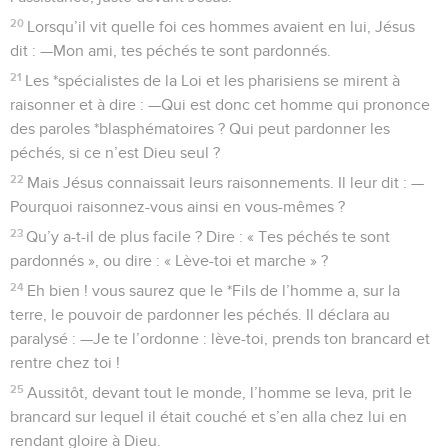
20
Lorsqu’il vit quelle foi ces hommes avaient en lui, Jésus
dit : —Mon ami, tes péchés te sont pardonnés.
21
Les *spécialistes de la Loi et les pharisiens se mirent à
raisonner et à dire : —Qui est donc cet homme qui prononce
des paroles *blasphématoires ? Qui peut pardonner les
péchés, si ce n’est Dieu seul ?
22
Mais Jésus connaissait leurs raisonnements. Il leur dit : —
Pourquoi raisonnez-vous ainsi en vous-mêmes ?
23
Qu’y a-t-il de plus facile ? Dire : « Tes péchés te sont
pardonnés », ou dire : « Lève-toi et marche » ?
24
Eh bien ! vous saurez que le *Fils de l’homme a, sur la
terre, le pouvoir de pardonner les péchés. Il déclara au
paralysé : —Je te l’ordonne : lève-toi, prends ton brancard et
rentre chez toi !
25
Aussitôt, devant tout le monde, l’homme se leva, prit le
brancard sur lequel il était couché et s’en alla chez lui en
rendant gloire à Dieu.