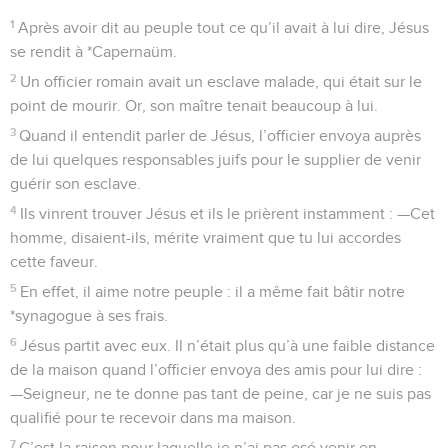
1
Après avoir dit au peuple tout ce qu’il avait à lui dire, Jésus
se rendit à *Capernaüm.
2
Un officier romain avait un esclave malade, qui était sur le
point de mourir. Or, son maître tenait beaucoup à lui.
3
Quand il entendit parler de Jésus, l’officier envoya auprès
de lui quelques responsables juifs pour le supplier de venir
guérir son esclave.
4
Ils vinrent trouver Jésus et ils le prièrent instamment : —Cet
homme, disaient-ils, mérite vraiment que tu lui accordes
cette faveur.
5
En effet, il aime notre peuple : il a même fait bâtir notre
*synagogue à ses frais.
6
Jésus partit avec eux. Il n’était plus qu’à une faible distance
de la maison quand l’officier envoya des amis pour lui dire :
—Seigneur, ne te donne pas tant de peine, car je ne suis pas
qualifié pour te recevoir dans ma maison.
7
C’est la raison pour laquelle je n’ai pas osé venir en