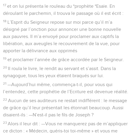
17
et on lui présenta le rouleau du *prophète *Esaïe. En
déroulant le parchemin, il trouva le passage où il est écrit :
18
L’Esprit du Seigneur repose sur moi parce qu’il m’a
désigné par l’onction pour annoncer une bonne nouvelle
aux pauvres. Il m’a envoyé pour proclamer aux captifs la
libération, aux aveugles le recouvrement de la vue, pour
apporter la délivrance aux opprimés
19
et proclamer l’année de grâce accordée par le Seigneur.
20
Il roula le livre, le rendit au servant et s’assit. Dans la
synagogue, tous les yeux étaient braqués sur lui.
21
—Aujourd’hui même, commença-t-il, pour vous qui
l’entendez, cette prophétie de l’Ecriture est devenue réalité.
22
Aucun de ses auditeurs ne restait indifférent : le message
de grâce qu’il leur présentait les étonnait beaucoup. Aussi
disaient-ils : —N’est-il pas le fils de Joseph ?
23
Alors il leur dit : —Vous ne manquerez pas de m’appliquer
ce dicton : « Médecin, guéris-toi toi-même » et vous me