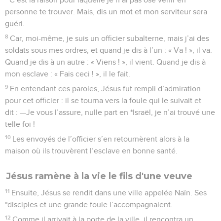
personne te trouver. Mais, dis un mot et mon serviteur sera
guéri.
8
Car, moi-même, je suis un officier subalterne, mais j’ai des
soldats sous mes ordres, et quand je dis à l’un : « Va ! », il va.
Quand je dis à un autre : « Viens ! », il vient. Quand je dis à
mon esclave : « Fais ceci ! », il le fait.
9
En entendant ces paroles, Jésus fut rempli d’admiration
pour cet officier : il se tourna vers la foule qui le suivait et
dit : —Je vous l’assure, nulle part en *Israël, je n’ai trouvé une
telle foi !
10
Les envoyés de l’officier s’en retournèrent alors à la
maison où ils trouvèrent l’esclave en bonne santé.
Jésus ramène à la vie le fils d'une veuve
11
Ensuite, Jésus se rendit dans une ville appelée Naïn. Ses
*disciples et une grande foule l’accompagnaient.
12
Comme il arrivait à la porte de la ville, il rencontra un