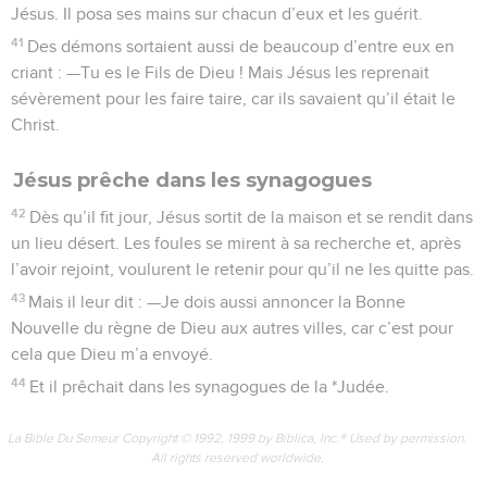
Jésus. Il posa ses mains sur chacun d’eux et les guérit.
41
Des démons sortaient aussi de beaucoup d’entre eux en
criant : —Tu es le Fils de Dieu ! Mais Jésus les reprenait
sévèrement pour les faire taire, car ils savaient qu’il était le
Christ.
Jésus prêche dans les synagogues
42
Dès qu’il fit jour, Jésus sortit de la maison et se rendit dans
un lieu désert. Les foules se mirent à sa recherche et, après
l’avoir rejoint, voulurent le retenir pour qu’il ne les quitte pas.
43
Mais il leur dit : —Je dois aussi annoncer la Bonne
Nouvelle du règne de Dieu aux autres villes, car c’est pour
cela que Dieu m’a envoyé.
44
Et il prêchait dans les synagogues de la *Judée.
La Bible Du Semeur Copyright © 1992, 1999 by Biblica, Inc.® Used by permission.
All rights reserved worldwide.