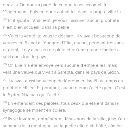
direz : « On nous a parlé de ce que tu as accompli à
*Capernaüm. Fais-en donc autant ici, dans ta propre ville ! »
24
Et il ajouta : Vraiment, je vous l’assure : aucun prophète
n’est bien accueilli dans sa patrie.
25
Voici la vérité, je vous le déclare : il y avait beaucoup de
veuves en *Israël à l’époque d’Elie, quand, pendant trois ans
et demi, il n’y a pas eu de pluie et qu’une grande famine a
sévi dans tout le pays.
26
Or, Elie n’a été envoyé vers aucune d’entre elles, mais
vers une veuve qui vivait à Sarepta, dans le pays de Sidon.
27
Il y avait aussi beaucoup de lépreux en Israël au temps du
prophète Elisée. Et pourtant, aucun d’eux n’a été guéri. C’est
le Syrien Naaman qui l’a été.
28
En entendant ces paroles, tous ceux qui étaient dans la
synagogue se mirent en colère.
29
Ils se levèrent, entraînèrent Jésus hors de la ville, jusqu’au
sommet de la montagne sur laquelle elle était bâtie, afin de