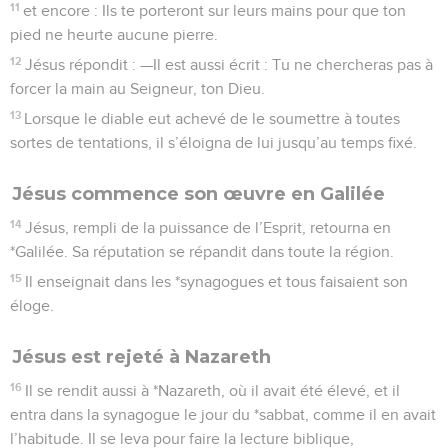
11
et encore : Ils te porteront sur leurs mains pour que ton
pied ne heurte aucune pierre.
12
Jésus répondit : —Il est aussi écrit : Tu ne chercheras pas à
forcer la main au Seigneur, ton Dieu.
13
Lorsque le diable eut achevé de le soumettre à toutes
sortes de tentations, il s’éloigna de lui jusqu’au temps fixé.
Jésus commence son œuvre en Galilée
14
Jésus, rempli de la puissance de l’Esprit, retourna en
*Galilée. Sa réputation se répandit dans toute la région.
15
Il enseignait dans les *synagogues et tous faisaient son
éloge.
Jésus est rejeté à Nazareth
16
Il se rendit aussi à *Nazareth, où il avait été élevé, et il
entra dans la synagogue le jour du *sabbat, comme il en avait
l’habitude. Il se leva pour faire la lecture biblique,