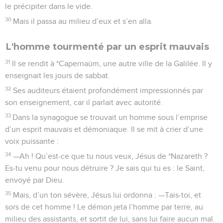
le précipiter dans le vide.
30
Mais il passa au milieu d’eux et s’en alla.
L'homme tourmenté par un esprit mauvais
31
Il se rendit à *Capernaüm, une autre ville de la Galilée. Il y
enseignait les jours de sabbat.
32
Ses auditeurs étaient profondément impressionnés par
son enseignement, car il parlait avec autorité.
33
Dans la synagogue se trouvait un homme sous l’emprise
d’un esprit mauvais et démoniaque. Il se mit à crier d’une
voix puissante :
34
—Ah ! Qu’est-ce que tu nous veux, Jésus de *Nazareth ?
Es-tu venu pour nous détruire ? Je sais qui tu es : le Saint,
envoyé par Dieu.
35
Mais, d’un ton sévère, Jésus lui ordonna : —Tais-toi, et
sors de cet homme ! Le démon jeta l’homme par terre, au
milieu des assistants, et sortit de lui, sans lui faire aucun mal.