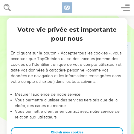
La généalogie de Jésus
23
Et Jésus était âgé d'environ trente ans quand il
commença, et il était, comme on le croyait, fils de Joseph,
Ostervald
d'Héli,
Votre vie privée est importante
Luc
3
24
De Matthat, de Lévi, de Melchi, de Janna, de Joseph,
pour nous
25
De Matthathie, d'Amos, de Nahum, d'Héli, de Naggé,
26
De Maath, de Matthathie, de Semeï, de Joseph, de Juda,
En cliquant sur le bouton « Accepter tous les cookies », vous
acceptez que TopChrétien utilise des traceurs (comme des
27
De Johanna, de Rhésa, de Zorobabel, de Salathiel, de
cookies ou l'identifiant unique de votre compte utilisateur) et
Néri,
traite vos données à caractère personnel (comme vos
données de navigation et les informations renseignées dans
28
De Melchi, d'Addi, de Cosam, d'Elmodam, de Her,
votre compte utilisateur) dans les buts suivants :
29
De José, d'Éliézer, de Jorim, de Matthat, de Lévi,
Mesurer l'audience de notre service
30
De Siméon, de Juda, de Joseph, de Jonan, d'Éliakim,
Vous permettre d'utiliser des services tiers tels que de la
31
De Méléa, de Maïnan, de Matthatha, de Nathan, de David,
vidéo, des cartes du monde…
Vous permettre d'entrer en contact avec notre service de
32
De Jessé, d'Obed, de Booz, de Salomon, de Naasson,
relation aux utilisateurs.
33
D'Aminadab, d'Aram, d'Esrom, de Pharez, de Juda,
34
De Jacob, d'Isaac, d'Abraham, de Tharé, de Nachor,
Choisir mes cookies