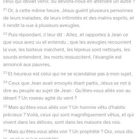
celui qui devait venir, ou devons-nous en attendre un autre ?
21
Or, à cette même heure, Jésus guérit plusieurs personnes
de leurs maladies, de leurs infirmités et des malins esprits, et
il rendit la vue à plusieurs aveugles.
22
Puis répondant, il leur dit : Allez, et rapportez à Jean ce
que vous avez vu et entendu ; que les aveugles recouvrent
la vue, les boiteux marchent, les lépreux sont nettoyés, les
sourds entendent, les morts ressuscitent, l'évangile est
annoncé aux pauvres,
23
Et heureux est celui qui ne se scandalise pas à mon sujet.
24
Ceux que Jean avait envoyés étant partis, Jésus se mit à
dire au peuple au sujet de Jean : Qu'êtes-vous allés voir au
désert ? Un roseau agité du vent ?
25
Mais qu'êtes-vous allés voir ? Un homme vêtu d'habits
précieux ? Voilà, ceux qui sont magnifiquement vêtus, et qui
vivent dans les délices, sont dans les maisons des rois.
26
Mais qu'êtes-vous allés voir ? Un prophète ? Oui, vous dis-
je, et plus qu'un prophète.