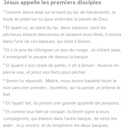
Jésus appelle les premiers disciples
1
Comme Jésus était sur le bord du lac de Génézareth, la
foule se jetait sur lui pour entendre la parole de Dieu.
2
Et ayant vu, au bord du lac, deux barques, dont les
pêcheurs étaient descendus et lavaient leurs filets, il monta
dans l'une de ces barques, qui était à Simon,
3
Et il le pria de s'éloigner un peu du rivage ; et s'étant assis,
il enseignait le peuple de dessus la barque.
4
Et quand il eut cessé de parler, il dit à Simon : Avance en
pleine eau, et jetez vos filets pour pêcher.
5
Simon lui répondit : Maître, nous avons travaillé toute la
nuit sans rien prendre ; toutefois, sur ta parole, je jetterai le
filet.
6
Et l'ayant fait, ils prirent une grande quantité de poissons ;
7
Et comme leur filet se rompait, ils firent signe à leurs
compagnons, qui étaient dans l'autre barque, de venir les
aider ; ils y vinrent, et ils remplirent les deux barques,