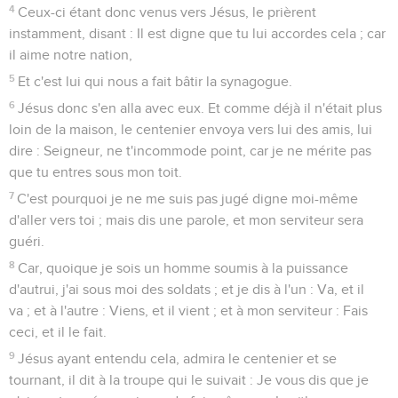
4
Ceux-ci étant donc venus vers Jésus, le prièrent
instamment, disant : Il est digne que tu lui accordes cela ; car
il aime notre nation,
5
Et c'est lui qui nous a fait bâtir la synagogue.
6
Jésus donc s'en alla avec eux. Et comme déjà il n'était plus
loin de la maison, le centenier envoya vers lui des amis, lui
dire : Seigneur, ne t'incommode point, car je ne mérite pas
que tu entres sous mon toit.
7
C'est pourquoi je ne me suis pas jugé digne moi-même
d'aller vers toi ; mais dis une parole, et mon serviteur sera
guéri.
8
Car, quoique je sois un homme soumis à la puissance
d'autrui, j'ai sous moi des soldats ; et je dis à l'un : Va, et il
va ; et à l'autre : Viens, et il vient ; et à mon serviteur : Fais
ceci, et il le fait.
9
Jésus ayant entendu cela, admira le centenier et se
tournant, il dit à la troupe qui le suivait : Je vous dis que je