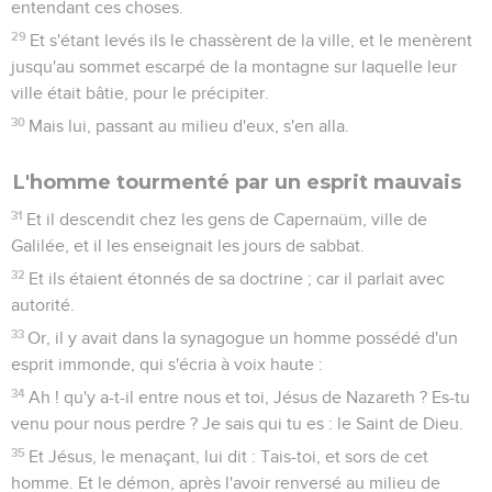
entendant ces choses.
29
Et s'étant levés ils le chassèrent de la ville, et le menèrent
jusqu'au sommet escarpé de la montagne sur laquelle leur
ville était bâtie, pour le précipiter.
30
Mais lui, passant au milieu d'eux, s'en alla.
L'homme tourmenté par un esprit mauvais
31
Et il descendit chez les gens de Capernaüm, ville de
Galilée, et il les enseignait les jours de sabbat.
32
Et ils étaient étonnés de sa doctrine ; car il parlait avec
autorité.
33
Or, il y avait dans la synagogue un homme possédé d'un
esprit immonde, qui s'écria à voix haute :
34
Ah ! qu'y a-t-il entre nous et toi, Jésus de Nazareth ? Es-tu
venu pour nous perdre ? Je sais qui tu es : le Saint de Dieu.
35
Et Jésus, le menaçant, lui dit : Tais-toi, et sors de cet
homme. Et le démon, après l'avoir renversé au milieu de