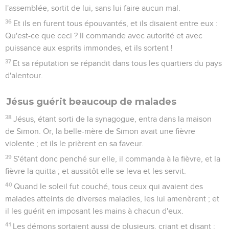
l'assemblée, sortit de lui, sans lui faire aucun mal.
36
Et ils en furent tous épouvantés, et ils disaient entre eux :
Qu'est-ce que ceci ? Il commande avec autorité et avec
puissance aux esprits immondes, et ils sortent !
37
Et sa réputation se répandit dans tous les quartiers du pays
d'alentour.
Jésus guérit beaucoup de malades
38
Jésus, étant sorti de la synagogue, entra dans la maison
de Simon. Or, la belle-mère de Simon avait une fièvre
violente ; et ils le prièrent en sa faveur.
39
S'étant donc penché sur elle, il commanda à la fièvre, et la
fièvre la quitta ; et aussitôt elle se leva et les servit.
40
Quand le soleil fut couché, tous ceux qui avaient des
malades atteints de diverses maladies, les lui amenèrent ; et
il les guérit en imposant les mains à chacun d'eux.
41
Les démons sortaient aussi de plusieurs, criant et disant :