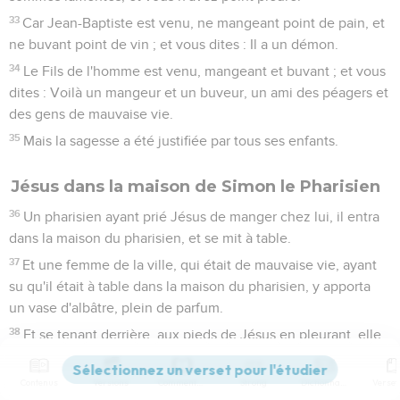
33
Car Jean-Baptiste est venu, ne mangeant point de pain, et
ne buvant point de vin ; et vous dites : Il a un démon.
34
Le Fils de l'homme est venu, mangeant et buvant ; et vous
dites : Voilà un mangeur et un buveur, un ami des péagers et
des gens de mauvaise vie.
35
Mais la sagesse a été justifiée par tous ses enfants.
Jésus dans la maison de Simon le Pharisien
36
Un pharisien ayant prié Jésus de manger chez lui, il entra
dans la maison du pharisien, et se mit à table.
37
Et une femme de la ville, qui était de mauvaise vie, ayant
su qu'il était à table dans la maison du pharisien, y apporta
un vase d'albâtre, plein de parfum.
38
Et se tenant derrière, aux pieds de Jésus en pleurant, elle
se mit à lui arroser les pieds de ses larmes, et elle les
essuyait avec les cheveux de sa tête ; elle lui baisait les
Contenus
Versions
Commentaires
Strong
Dictionnaire
pieds, et les oignait de parfum.