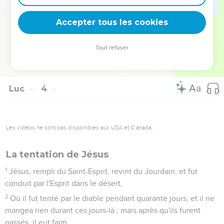
35
De Sarug, de Ragaü, de Phaleg, de Héber, de Sala,
Accepter tous les cookies
36
De Caïnan, d'Arphaxad, de Sem, de Noé, de Lamech,
37
De Mathusala, d'Hénoch, de Jared, de Malaléel, de
Tout refuser
Caïnan,
38
D'Énos, de Seth, d'Adam, fils de Dieu.
Luc
4
Les vidéos ne sont pas disponibles aux USA et C anada.
La tentation de Jésus
1
Jésus, rempli du Saint-Esprit, revint du Jourdain, et fut
conduit par l'Esprit dans le désert,
2
Où il fut tenté par le diable pendant quarante jours, et il ne
mangea rien durant ces jours-là ; mais après qu'ils furent
passés, il eut faim.