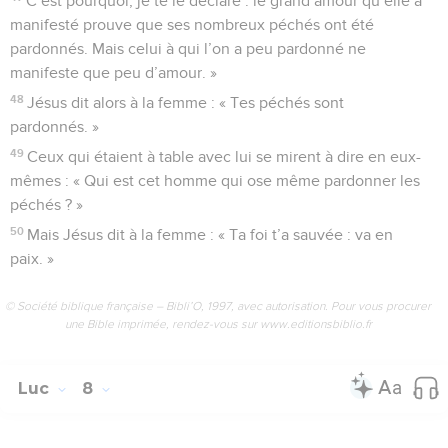
C’est pourquoi, je te le déclare : le grand amour qu’elle a
manifesté prouve que ses nombreux péchés ont été
pardonnés. Mais celui à qui l’on a peu pardonné ne
manifeste que peu d’amour. »
48
Jésus dit alors à la femme : « Tes péchés sont
pardonnés. »
49
Ceux qui étaient à table avec lui se mirent à dire en eux-
mêmes : « Qui est cet homme qui ose même pardonner les
péchés ? »
50
Mais Jésus dit à la femme : « Ta foi t’a sauvée : va en
paix. »
© Société biblique française – Bibli’O, 1997, avec autorisation. Pour vous procurer
une Bible imprimée, rendez-vous sur www.editionsbiblio.fr
Luc
8