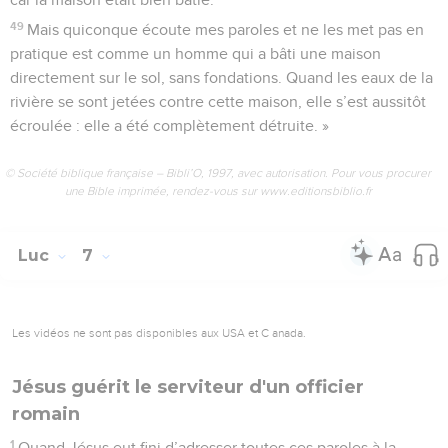
49
Mais quiconque écoute mes paroles et ne les met pas en
pratique est comme un homme qui a bâti une maison
directement sur le sol, sans fondations. Quand les eaux de la
rivière se sont jetées contre cette maison, elle s’est aussitôt
écroulée : elle a été complètement détruite. »
© Société biblique française – Bibli’O, 1997, avec autorisation. Pour vous procurer
une Bible imprimée, rendez-vous sur www.editionsbiblio.fr
Luc
7
Les vidéos ne sont pas disponibles aux USA et C anada.
Jésus guérit le serviteur d'un officier
romain
1
Quand Jésus eut fini d’adresser toutes ces paroles à la