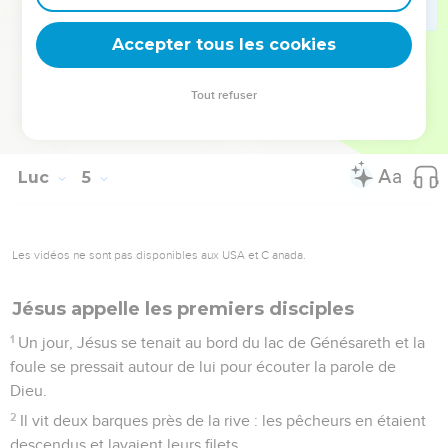
cela que Dieu m’a envoyé. »
Accepter tous les cookies
44
Et il prêchait dans les synagogues du pays.
© Société biblique française – Bibli’O, 1997, avec autorisation. Pour vous procurer
Tout refuser
une Bible imprimée, rendez-vous sur www.editionsbiblio.fr
Luc
5
Les vidéos ne sont pas disponibles aux USA et C anada.
Jésus appelle les premiers disciples
1
Un jour, Jésus se tenait au bord du lac de Génésareth et la
foule se pressait autour de lui pour écouter la parole de
Dieu.
2
Il vit deux barques près de la rive : les pêcheurs en étaient
descendus et lavaient leurs filets.