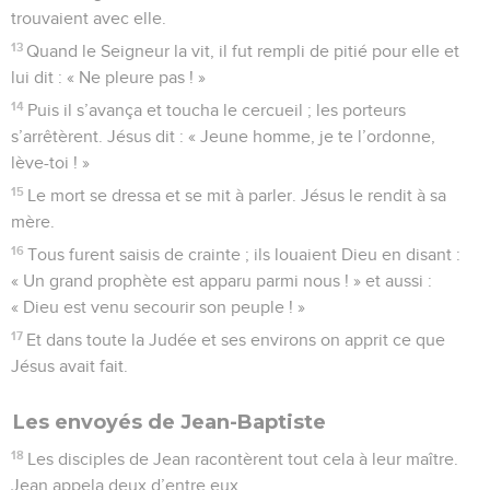
trouvaient avec elle.
13
Quand le Seigneur la vit, il fut rempli de pitié pour elle et
lui dit : « Ne pleure pas ! »
14
Puis il s’avança et toucha le cercueil ; les porteurs
s’arrêtèrent. Jésus dit : « Jeune homme, je te l’ordonne,
lève-toi ! »
15
Le mort se dressa et se mit à parler. Jésus le rendit à sa
mère.
16
Tous furent saisis de crainte ; ils louaient Dieu en disant :
« Un grand prophète est apparu parmi nous ! » et aussi :
« Dieu est venu secourir son peuple ! »
17
Et dans toute la Judée et ses environs on apprit ce que
Jésus avait fait.
Les envoyés de Jean-Baptiste
18
Les disciples de Jean racontèrent tout cela à leur maître.
Jean appela deux d’entre eux