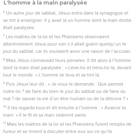
L'homme à la main paralysée
6
Un autre jour de sabbat, Jésus entra dans la synagogue et
se mit à enseigner. Il y avait là un homme dont la main droite
était paralysée.
7
Les maîtres de la loi et les Pharisiens observaient
attentivement Jésus pour voir s’il allait guérir quelqu’un le
jour du sabbat, car ils voulaient avoir une raison de l’accuser.
8
Mais Jésus connaissait leurs pensées. Il dit alors à l’homme
dont la main était paralysée : « Lève-toi et tiens-toi là, devant
tout le monde. » L’homme se leva et se tint là.
9
Puis Jésus leur dit : « Je vous le demande : Que permet
notre loi ? de faire du bien le jour du sabbat ou de faire du
mal ? de sauver la vie d’un être humain ou de la détruire ? »
10
Il les regarda tous et dit ensuite à l’homme : « Avance ta
main. » Il le fit et sa main redevint saine.
11
Mais les maîtres de la loi et les Pharisiens furent remplis de
fureur et se mirent à discuter entre eux sur ce qu’ils