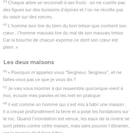
44
Chaque arbre se reconnaît à ses fruits : on ne cueille pas
des figues sur des buissons d’épines et l’on ne récolte pas
du raisin sur des ronces.
45
L’homme bon tire du bien du bon trésor que contient son
cœur ; l’homme mauvais tire du mal de son mauvais trésor.
Car la bouche de chacun exprime ce dont son cœur est
plein. »
Les deux maisons
46
« Pourquoi m’appelez-vous “Seigneur, Seigneur”, et ne
faites-vous pas ce que je vous dis ?
47
Je vais vous montrer à qui ressemble quiconque vient à
moi, écoute mes paroles et les met en pratique :
48
il est comme un homme qui s’est mis à bâtir une maison ;
il a creusé profondément la terre et a posé les fondations sur
le roc. Quand l’inondation est venue, les eaux de la rivière se
sont jetées contre cette maison, mais sans pouvoir l’ébranler,
car la maison était bien bâtie.