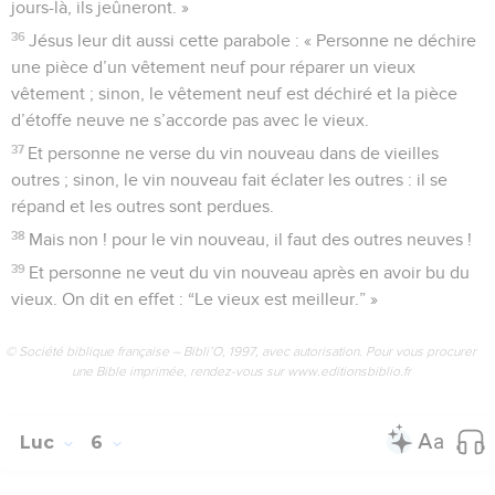
jours-là, ils jeûneront. »
36
Jésus leur dit aussi cette parabole : « Personne ne déchire
une pièce d’un vêtement neuf pour réparer un vieux
vêtement ; sinon, le vêtement neuf est déchiré et la pièce
d’étoffe neuve ne s’accorde pas avec le vieux.
37
Et personne ne verse du vin nouveau dans de vieilles
outres ; sinon, le vin nouveau fait éclater les outres : il se
répand et les outres sont perdues.
38
Mais non ! pour le vin nouveau, il faut des outres neuves !
39
Et personne ne veut du vin nouveau après en avoir bu du
vieux. On dit en effet : “Le vieux est meilleur.” »
© Société biblique française – Bibli’O, 1997, avec autorisation. Pour vous procurer
une Bible imprimée, rendez-vous sur www.editionsbiblio.fr
Luc
6