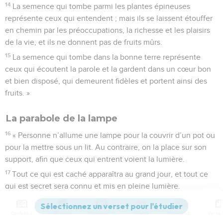
14
La semence qui tombe parmi les plantes épineuses
représente ceux qui entendent ; mais ils se laissent étouffer
en chemin par les préoccupations, la richesse et les plaisirs
de la vie, et ils ne donnent pas de fruits mûrs.
15
La semence qui tombe dans la bonne terre représente
ceux qui écoutent la parole et la gardent dans un cœur bon
et bien disposé, qui demeurent fidèles et portent ainsi des
fruits. »
La parabole de la lampe
16
« Personne n’allume une lampe pour la couvrir d’un pot ou
pour la mettre sous un lit. Au contraire, on la place sur son
support, afin que ceux qui entrent voient la lumière.
17
Tout ce qui est caché apparaîtra au grand jour, et tout ce
qui est secret sera connu et mis en pleine lumière.
18
Faites attention à la manière dont vous écoutez ! Car celui
qui a quelque chose recevra davantage ; mais à celui qui n’a
Contenus
Versions
Commentaires
Strong
Dictionnaire