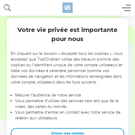
Il se pencha sur elle et, d’un ton sévère, donna un ordre à
la fièvre. La fièvre la quitta, elle se leva aussitôt et se mit à
les servir.
Français Courant
40
Au coucher du soleil, tous ceux qui avaient des malades
Votre vie privée est importante
Luc
4
atteints de divers maux les amenèrent à Jésus. Il posa les
pour nous
mains sur chacun d’eux et les guérit.
41
Des esprits mauvais sortirent aussi de beaucoup de
En cliquant sur le bouton « Accepter tous les cookies », vous
malades en criant : « Tu es le Fils de Dieu ! » Mais Jésus leur
acceptez que TopChrétien utilise des traceurs (comme des
adressait des paroles sévères et les empêchait de parler,
cookies ou l'identifiant unique de votre compte utilisateur) et
parce qu’ils savaient, eux, qu’il était le Messie.
traite vos données à caractère personnel (comme vos
données de navigation et les informations renseignées dans
votre compte utilisateur) dans les buts suivants :
Jésus prêche dans les synagogues
42
Dès que le jour parut, Jésus sortit de la ville et s’en alla
Mesurer l'audience de notre service
Vous permettre d'utiliser des services tiers tels que de la
vers un endroit isolé. Une foule de gens se mirent à le
vidéo, des cartes du monde…
chercher ; quand ils l’eurent rejoint, ils voulurent le retenir et
Vous permettre d'entrer en contact avec notre service de
l’empêcher de les quitter.
relation aux utilisateurs.
43
Mais Jésus leur dit : « Je dois annoncer la Bonne Nouvelle
du Royaume de Dieu aux autres villes aussi, car c’est pour
Choisir mes cookies