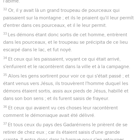
l'abîme.
32
Or, il y avait là un grand troupeau de pourceaux qui
paissaient sur la montagne ; et ils le priaient qu'il leur permît
d'entrer dans ces pourceaux, et il le leur permit.
33
Les démons étant donc sortis de cet homme, entrèrent
dans les pourceaux, et le troupeau se précipita de ce lieu
escarpé dans le lac, et fut noyé.
34
Et ceux qui les paissaient, voyant ce qui était arrivé,
s'enfuirent et le racontèrent dans la ville et à la campagne.
35
Alors les gens sortirent pour voir ce qui s'était passé ; et
étant venus vers Jésus, ils trouvèrent l'homme duquel les
démons étaient sortis, assis aux pieds de Jésus, habillé et
dans son bon sens ; et ils furent saisis de frayeur.
36
Et ceux qui avaient vu ces choses leur racontèrent
comment le démoniaque avait été délivré.
37
Et tous ceux du pays des Gadaréniens le prièrent de se
retirer de chez eux ; car ils étaient saisis d'une grande
crainte. Il entra donc dans la barque pour s'en retourner.