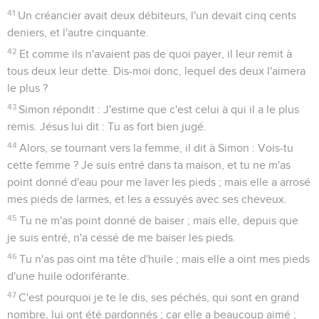
41
Un créancier avait deux débiteurs, l'un devait cinq cents
deniers, et l'autre cinquante.
42
Et comme ils n'avaient pas de quoi payer, il leur remit à
tous deux leur dette. Dis-moi donc, lequel des deux l'aimera
le plus ?
43
Simon répondit : J'estime que c'est celui à qui il a le plus
remis. Jésus lui dit : Tu as fort bien jugé.
44
Alors, se tournant vers la femme, il dit à Simon : Vois-tu
cette femme ? Je suis entré dans ta maison, et tu ne m'as
point donné d'eau pour me laver les pieds ; mais elle a arrosé
mes pieds de larmes, et les a essuyés avec ses cheveux.
45
Tu ne m'as point donné de baiser ; mais elle, depuis que
je suis entré, n'a cessé de me baiser les pieds.
46
Tu n'as pas oint ma tête d'huile ; mais elle a oint mes pieds
d'une huile odoriférante.
47
C'est pourquoi je te le dis, ses péchés, qui sont en grand
nombre, lui ont été pardonnés ; car elle a beaucoup aimé ;