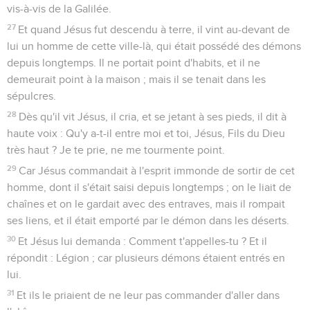
vis-à-vis de la Galilée.
27
Et quand Jésus fut descendu à terre, il vint au-devant de
lui un homme de cette ville-là, qui était possédé des démons
depuis longtemps. Il ne portait point d'habits, et il ne
demeurait point à la maison ; mais il se tenait dans les
sépulcres.
28
Dès qu'il vit Jésus, il cria, et se jetant à ses pieds, il dit à
haute voix : Qu'y a-t-il entre moi et toi, Jésus, Fils du Dieu
très haut ? Je te prie, ne me tourmente point.
29
Car Jésus commandait à l'esprit immonde de sortir de cet
homme, dont il s'était saisi depuis longtemps ; on le liait de
chaînes et on le gardait avec des entraves, mais il rompait
ses liens, et il était emporté par le démon dans les déserts.
30
Et Jésus lui demanda : Comment t'appelles-tu ? Et il
répondit : Légion ; car plusieurs démons étaient entrés en
lui.
31
Et ils le priaient de ne leur pas commander d'aller dans