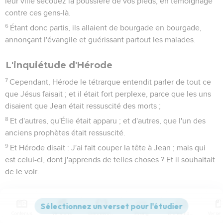
leur ville secouez la poussière de vos pieds, en témoignage
contre ces gens-là.
6
Étant donc partis, ils allaient de bourgade en bourgade,
annonçant l'évangile et guérissant partout les malades.
L'inquiétude d'Hérode
7
Cependant, Hérode le tétrarque entendit parler de tout ce
que Jésus faisait ; et il était fort perplexe, parce que les uns
disaient que Jean était ressuscité des morts ;
8
Et d'autres, qu'Élie était apparu ; et d'autres, que l'un des
anciens prophètes était ressuscité.
9
Et Hérode disait : J'ai fait couper la tête à Jean ; mais qui
est celui-ci, dont j'apprends de telles choses ? Et il souhaitait
de le voir.
Jésus nourrit cinq mille hommes
10
Les apôtres étant de retour, racontèrent à Jésus tout ce
Contenus
Versions
Commentaires
Strong
Dictionnaire