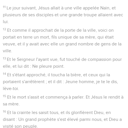
11
Le jour suivant, Jésus allait à une ville appelée Naïn, et
plusieurs de ses disciples et une grande troupe allaient avec
lui.
12
Et comme il approchait de la porte de la ville, voici on
portait en terre un mort, fils unique de sa mère, qui était
veuve, et il y avait avec elle un grand nombre de gens de la
ville.
13
Et le Seigneur l'ayant vue, fut touché de compassion pour
elle, et lui dit : Ne pleure point.
14
Et s'étant approché, il toucha la bière, et ceux qui la
portaient s'arrêtèrent ; et il dit : Jeune homme, je te le dis,
lève-toi.
15
Et le mort s'assit et commença à parler. Et Jésus le rendit à
sa mère.
16
Et la crainte les saisit tous, et ils glorifièrent Dieu, en
disant : Un grand prophète s'est élevé parmi nous, et Dieu a
visité son peuple.