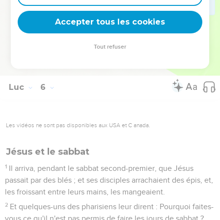
vaisseaux ; autrement le vin nouveau romprait les vaisseaux,
et se répandrait, et les vaisseaux seraient perdus.
Accepter tous les cookies
38
Mais le vin nouveau se met dans des vaisseaux neufs, et
les deux se conservent ensemble.
Tout refuser
39
Et il n'y a personne qui, buvant du vin vieux, en veuille
aussitôt du nouveau ; car, dit-il, le vieux est meilleur.
Luc
6
Les vidéos ne sont pas disponibles aux USA et C anada.
Jésus et le sabbat
1
Il arriva, pendant le sabbat second-premier, que Jésus
passait par des blés ; et ses disciples arrachaient des épis, et,
les froissant entre leurs mains, les mangeaient.
2
Et quelques-uns des pharisiens leur dirent : Pourquoi faites-
vous ce qu'il n'est pas permis de faire les jours de sabbat ?