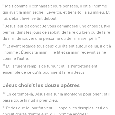
8
Mais comme il connaissait leurs pensées, il dit à l'homme
qui avait la main sèche : Lève-toi, et tiens-toi là au milieu. Et
lui, s'étant levé, se tint debout.
9
Jésus leur dit donc : Je vous demanderai une chose : Est-il
permis, dans les jours de sabbat, de faire du bien ou de faire
du mal, de sauver une personne ou de la laisser périr ?
10
Et ayant regardé tous ceux qui étaient autour de lui, il dit à
l'homme : Étends ta main. Il le fit et sa main redevint saine
comme l'autre.
11
Et ils furent remplis de fureur ; et ils s'entretenaient
ensemble de ce qu'ils pourraient faire à Jésus.
Jésus choisit les douze apôtres
12
En ce temps-là, Jésus alla sur la montagne pour prier ; et il
passa toute la nuit à prier Dieu.
13
Et dès que le jour fut venu, il appela les disciples, et il en
choisit douze d'entre eux, qu'il nomma apôtres ;