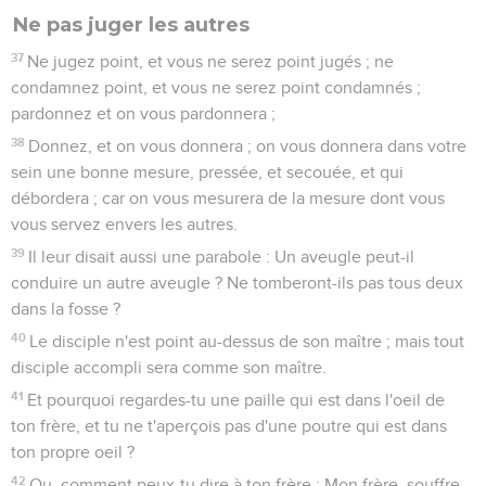
Ne pas juger les autres
37
Ne jugez point, et vous ne serez point jugés ; ne
condamnez point, et vous ne serez point condamnés ;
pardonnez et on vous pardonnera ;
38
Donnez, et on vous donnera ; on vous donnera dans votre
sein une bonne mesure, pressée, et secouée, et qui
débordera ; car on vous mesurera de la mesure dont vous
vous servez envers les autres.
39
Il leur disait aussi une parabole : Un aveugle peut-il
conduire un autre aveugle ? Ne tomberont-ils pas tous deux
dans la fosse ?
40
Le disciple n'est point au-dessus de son maître ; mais tout
disciple accompli sera comme son maître.
41
Et pourquoi regardes-tu une paille qui est dans l'oeil de
ton frère, et tu ne t'aperçois pas d'une poutre qui est dans
ton propre oeil ?
42
Ou, comment peux-tu dire à ton frère : Mon frère, souffre