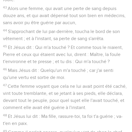
43
Alors une femme, qui avait une perte de sang depuis
douze ans, et qui avait dépensé tout son bien en médecins,
sans avoir pu être guérie par aucun,
44
S'approchant de lui par-derrière, toucha le bord de son
vêtement ; et à l'instant, sa perte de sang s'arrêta.
45
Et Jésus dit : Qui m'a touché ? Et comme tous le niaient,
Pierre et ceux qui étaient avec lui, dirent : Maître, la foule
t'environne et te presse ; et tu dis : Qui m'a touché ?
46
Mais Jésus dit : Quelqu'un m'a touché ; car j'ai senti
qu'une vertu est sortie de moi.
47
Cette femme voyant que cela ne lui avait point été caché,
vint toute tremblante, et se jetant à ses pieds, elle déclara,
devant tout le peuple, pour quel sujet elle l'avait touché, et
comment elle avait été guérie à l'instant.
48
Et Jésus lui dit : Ma fille, rassure-toi, ta foi t'a guérie ; va-
t'en en paix.
49