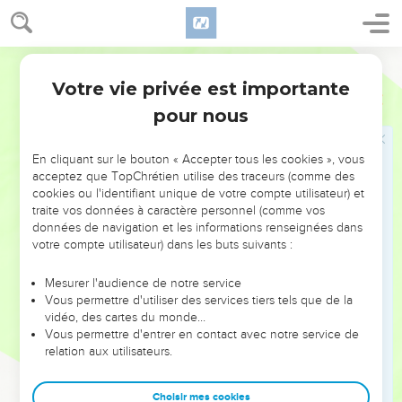
qui sont en santé qui ont besoin de médecin ;
32
Mais ceux qui se portent mal. Je suis venu appeler à la
repentance, non les justes, mais les pécheurs.
Ostervald
Votre vie privée est importante
Luc
5
Jésus et le jeûne
pour nous
33
Ils lui dirent aussi : Pourquoi les disciples de Jean jeûnent-
ils souvent et font-ils des prières, de même que ceux des
En cliquant sur le bouton « Accepter tous les cookies », vous
pharisiens ; au lieu que les tiens mangent et boivent ?
acceptez que TopChrétien utilise des traceurs (comme des
34
cookies ou l'identifiant unique de votre compte utilisateur) et
Il leur dit : Pouvez-vous faire jeûner les amis de l'époux,
traite vos données à caractère personnel (comme vos
pendant que l'époux est avec eux ?
données de navigation et les informations renseignées dans
35
Mais des jours viendront où l'époux leur sera ôté ; alors ils
votre compte utilisateur) dans les buts suivants :
jeûneront en ces jours.
Mesurer l'audience de notre service
36
Il leur dit aussi une parabole : Personne ne met une pièce
Vous permettre d'utiliser des services tiers tels que de la
d'un habit neuf à un vieil habit ; autrement, le neuf déchire le
vidéo, des cartes du monde…
Vous permettre d'entrer en contact avec notre service de
vieux, et la pièce prise du neuf ne s'accorde pas avec le
relation aux utilisateurs.
vieux.
37
Personne non plus ne met le vin nouveau dans de vieux
Choisir mes cookies