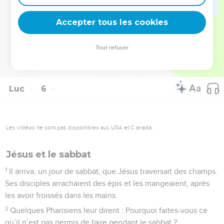
39
Et personne, après avoir bu du vin vieux, n’en veut du
Accepter tous les cookies
nouveau, car il dit : Le vieux est bon.
© Société biblique française – Bibli’O, 1978, avec autorisation. Pour vous procurer
Tout refuser
une Bible imprimée, rendez-vous sur www.editionsbiblio.fr
Luc
6
Les vidéos ne sont pas disponibles aux USA et C anada.
Jésus et le sabbat
1
Il arriva, un jour de sabbat, que Jésus traversait des champs.
Ses disciples arrachaient des épis et les mangeaient, après
les avoir froissés dans les mains.
2
Quelques Pharisiens leur dirent : Pourquoi faites-vous ce
qu’il n’est pas permis de faire pendant le sabbat ?