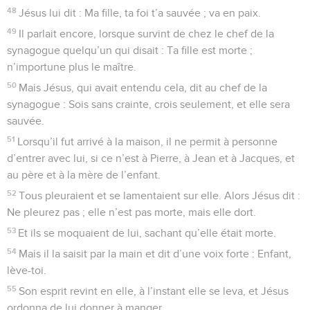
48
Jésus lui dit : Ma fille, ta foi t’a sauvée ; va en paix.
49
Il parlait encore, lorsque survint de chez le chef de la
synagogue quelqu’un qui disait : Ta fille est morte ;
n’importune plus le maître.
50
Mais Jésus, qui avait entendu cela, dit au chef de la
synagogue : Sois sans crainte, crois seulement, et elle sera
sauvée.
51
Lorsqu’il fut arrivé à la maison, il ne permit à personne
d’entrer avec lui, si ce n’est à Pierre, à Jean et à Jacques, et
au père et à la mère de l’enfant.
52
Tous pleuraient et se lamentaient sur elle. Alors Jésus dit :
Ne pleurez pas ; elle n’est pas morte, mais elle dort.
53
Et ils se moquaient de lui, sachant qu’elle était morte.
54
Mais il la saisit par la main et dit d’une voix forte : Enfant,
lève-toi.
55
Son esprit revint en elle, à l’instant elle se leva, et Jésus
ordonna de lui donner à manger.