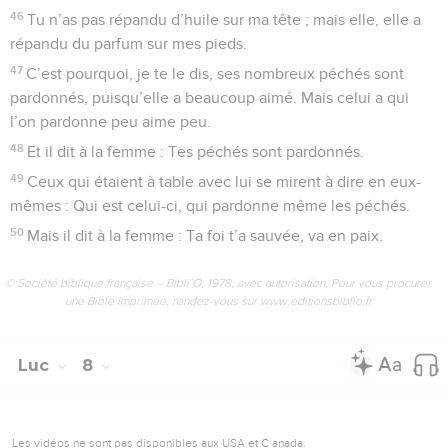
46
Tu n’as pas répandu d’huile sur ma tête ; mais elle, elle a
répandu du parfum sur mes pieds.
47
C’est pourquoi, je te le dis, ses nombreux péchés sont
pardonnés, puisqu’elle a beaucoup aimé. Mais celui a qui
l’on pardonne peu aime peu.
48
Et il dit à la femme : Tes péchés sont pardonnés.
49
Ceux qui étaient à table avec lui se mirent à dire en eux-
mêmes : Qui est celui-ci, qui pardonne même les péchés.
50
Mais il dit à la femme : Ta foi t’a sauvée, va en paix.
© Société biblique française – Bibli’O, 1978, avec autorisation. Pour vous procurer
une Bible imprimée, rendez-vous sur www.editionsbiblio.fr
Luc
8
Les vidéos ne sont pas disponibles aux USA et C anada.