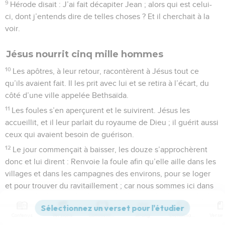
9
Hérode disait : J’ai fait décapiter Jean ; alors qui est celui-
ci, dont j’entends dire de telles choses ? Et il cherchait à la
voir.
Jésus nourrit cinq mille hommes
10
Les apôtres, à leur retour, racontèrent à Jésus tout ce
qu’ils avaient fait. Il les prit avec lui et se retira à l’écart, du
côté d’une ville appelée Bethsaïda.
11
Les foules s’en aperçurent et le suivirent. Jésus les
accueillit, et il leur parlait du royaume de Dieu ; il guérit aussi
ceux qui avaient besoin de guérison.
12
Le jour commençait à baisser, les douze s’approchèrent
donc et lui dirent : Renvoie la foule afin qu’elle aille dans les
villages et dans les campagnes des environs, pour se loger
et pour trouver du ravitaillement ; car nous sommes ici dans
un lieu désert.
13
Jésus leur dit : Donnez-leur vous-mêmes à manger. Mais
Contenus
Versions
Commentaires
Strong
Dictionnaire
ils répondirent : Nous n’avons que cinq pains et deux