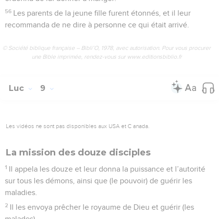
56
Les parents de la jeune fille furent étonnés, et il leur
recommanda de ne dire à personne ce qui était arrivé.
© Société biblique française – Bibli’O, 1978, avec autorisation. Pour vous procurer
une Bible imprimée, rendez-vous sur www.editionsbiblio.fr
Luc
9
Les vidéos ne sont pas disponibles aux USA et C anada.
La mission des douze disciples
1
Il appela les douze et leur donna la puissance et l’autorité
sur tous les démons, ainsi que (le pouvoir) de guérir les
maladies.
2
Il les envoya prêcher le royaume de Dieu et guérir (les
malades).