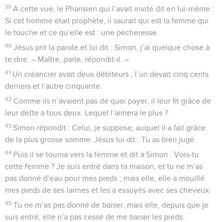
39
A cette vue, le Pharisien qui l’avait invité dit en lui-même :
Si cet homme était prophète, il saurait qui est la femme qui
le touche et ce qu’elle est : une pécheresse.
40
Jésus prit la parole et lui dit : Simon, j’ai quelque chose à
te dire. – Maître, parle, répondit-il. –
41
Un créancier avait deux débiteurs ; l’un devait cinq cents
deniers et l’autre cinquante.
42
Comme ils n’avaient pas de quoi payer, il leur fit grâce de
leur dette à tous deux. Lequel l’aimera le plus ?
43
Simon répondit : Celui, je suppose, auquel il a fait grâce
de la plus grosse somme. Jésus lui dit : Tu as bien jugé.
44
Puis il se tourna vers la femme et dit à Simon : Vois-tu
cette femme ? Je suis entré dans ta maison, et tu ne m’as
pas donné d’eau pour mes pieds ; mais elle, elle a mouillé
mes pieds de ses larmes et les a essuyés avec ses cheveux.
45
Tu ne m’as pas donné de baiser, mais elle, depuis que je
suis entré, elle n’a pas cessé de me baiser les pieds.