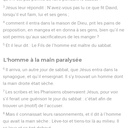
3
Jésus leur répondit : N’avez-vous pas lu ce que fit David,
lorsqu’il eut faim, lui et ses gens ;
4
comment il entra dans la maison de Dieu, prit les pains de
proposition, en mangea et en donna à ses gens, bien qu’il ne
soit permis qu’aux sacrificateurs de les manger ?
5
Et il leur dit : Le Fils de l’homme est maître du sabbat.
L'homme à la main paralysée
6
Il arriva, un autre jour de sabbat, que Jésus entra dans la
synagogue, et qu’il enseignait. Il s’y trouvait un homme dont
la main droite était sèche.
7
Les scribes et les Pharisiens observaient Jésus, pour voir
s’il ferait une guérison le jour du sabbat : c’était afin de
trouver un (motif) de l’accuser.
8
Mais il connaissait leurs raisonnements, et il dit à l’homme
qui avait la main sèche : Lève-toi et tiens-toi là au milieu. Il
se leva et se tint debout.