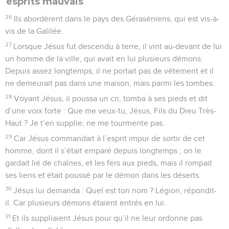
esprits mauvais
26
Ils abordèrent dans le pays des Géraséniens, qui est vis-à-
vis de la Galilée.
27
Lorsque Jésus fut descendu à terre, il vint au-devant de lui
un homme de la ville, qui avait en lui plusieurs démons.
Depuis assez longtemps, il ne portait pas de vêtement et il
ne demeurait pas dans une maison, mais parmi les tombes.
28
Voyant Jésus, il poussa un cri, tomba à ses pieds et dit
d’une voix forte : Que me veux-tu, Jésus, Fils du Dieu Très-
Haut ? Je t’en supplie, ne me tourmente pas.
29
Car Jésus commandait à l’esprit impur de sortir de cet
homme, dont il s’était emparé depuis longtemps ; on le
gardait lié de chaînes, et les fers aux pieds, mais il rompait
ses liens et était poussé par le démon dans les déserts.
30
Jésus lui demanda : Quel est ton nom ? Légion, répondit-
il. Car plusieurs démons étaient entrés en lui.
31
Et ils suppliaient Jésus pour qu’il ne leur ordonne pas