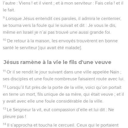
l’autre : Viens ! et il vient ; et à mon serviteur : Fais cela ! et il
le fait.
9
Lorsque Jésus entendit ces paroles, il admira le centenier,
se tourna vers la foule qui le suivait et dit : Je vous le dis,
même en Israël je n’ai pas trouvé une aussi grande foi.
10
De retour à la maison, les envoyés trouvèrent en bonne
santé le serviteur [qui avait été malade].
Jésus ramène à la vie le fils d'une veuve
11
Or il se rendit le jour suivant dans une ville appelée Naïn ;
ses disciples et une foule nombreuse faisaient route avec lui.
12
Lorsqu’il fut près de la porte de la ville, voici qu’on portait
en terre un mort, fils unique de sa mère, qui était veuve ; et il
y avait avec elle une foule considérable de la ville.
13
Le Seigneur la vit, eut compassion d’elle et lui dit : Ne
pleure pas !
14
Il s’approcha et toucha le cercueil. Ceux qui le portaient