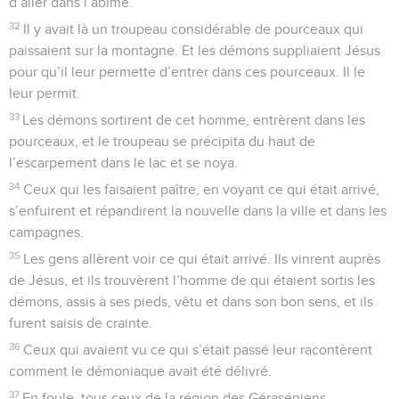
d’aller dans l’abîme.
32
Il y avait là un troupeau considérable de pourceaux qui
paissaient sur la montagne. Et les démons suppliaient Jésus
pour qu’il leur permette d’entrer dans ces pourceaux. Il le
leur permit.
33
Les démons sortirent de cet homme, entrèrent dans les
pourceaux, et le troupeau se précipita du haut de
l’escarpement dans le lac et se noya.
34
Ceux qui les faisaient paître, en voyant ce qui était arrivé,
s’enfuirent et répandirent la nouvelle dans la ville et dans les
campagnes.
35
Les gens allèrent voir ce qui était arrivé. Ils vinrent auprès
de Jésus, et ils trouvèrent l’homme de qui étaient sortis les
démons, assis à ses pieds, vêtu et dans son bon sens, et ils
furent saisis de crainte.
36
Ceux qui avaient vu ce qui s’était passé leur racontèrent
comment le démoniaque avait été délivré.
37
En foule, tous ceux de la région des Géraséniens