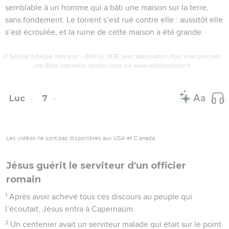
semblable à un homme qui a bâti une maison sur la terre,
sans fondement. Le torrent s’est rué contre elle : aussitôt elle
s’est écroulée, et la ruine de cette maison a été grande.
© Société biblique française – Bibli’O, 1978, avec autorisation. Pour vous procurer
une Bible imprimée, rendez-vous sur www.editionsbiblio.fr
Luc
7
Les vidéos ne sont pas disponibles aux USA et C anada.
Jésus guérit le serviteur d'un officier
romain
1
Après avoir achevé tous ces discours au peuple qui
l’écoutait, Jésus entra à Capernaüm.
2
Un centenier avait un serviteur malade qui était sur le point