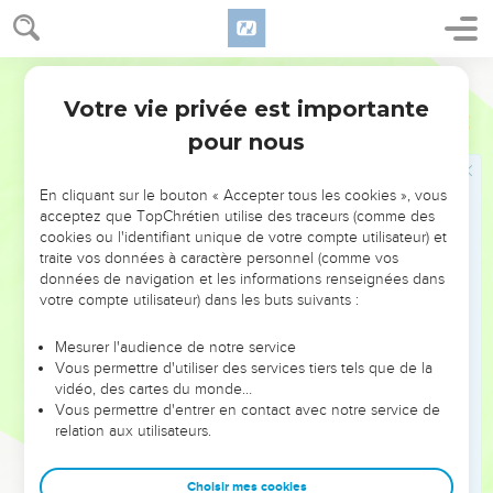
Jésus et le jeûne
Segond 1978 (Colombe)
33
Ils lui dirent : Les disciples de Jean, comme ceux des
Votre vie privée est importante
Pharisiens, jeûnent fréquemment et font des prières, tandis
Luc
5
que les tiens mangent et boivent.
pour nous
34
Jésus leur dit : Pouvez-vous faire jeûner les amis de
l’époux pendant que l’époux est avec eux ?
En cliquant sur le bouton « Accepter tous les cookies », vous
acceptez que TopChrétien utilise des traceurs (comme des
35
Les jours viendront où l’époux leur sera enlevé, alors ils
cookies ou l'identifiant unique de votre compte utilisateur) et
jeûneront en ces jours-là.
traite vos données à caractère personnel (comme vos
données de navigation et les informations renseignées dans
36
Il leur dit aussi une parabole : Personne ne déchire d’un
votre compte utilisateur) dans les buts suivants :
habit neuf un morceau pour le mettre à un vieil habit ;
autrement, il déchire l’habit neuf et le morceau qu’il en a pris
Mesurer l'audience de notre service
n’est pas assorti au vieux.
Vous permettre d'utiliser des services tiers tels que de la
vidéo, des cartes du monde…
37
Et personne ne met du vin nouveau dans de vieilles
Vous permettre d'entrer en contact avec notre service de
outres ; autrement le vin nouveau fait rompre les outres, il se
relation aux utilisateurs.
répand, et les outres sont perdues ;
38
mais il faut mettre le vin nouveau dans des outres neuves.
Choisir mes cookies