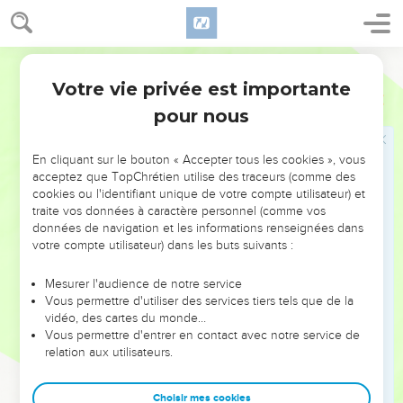
13
וְהָיָה֙ בַּיּ֣וֹם הַה֔וּא תִּֽהְיֶ֧ה מְהֽוּמַת־יְהוָ֛ה רַבָּ֖ה בָּהֶ֑ם וְהֶחֱזִ֗יקוּ אִ֚ישׁ יַ֣ד
רֵעֵ֔הוּ וְעָלְתָ֥ה יָד֖וֹ עַל־יַ֥ד רֵעֵֽהוּ׃
Hébreu / Grec - Texte original
14
וְגַ֨ם־יְהוּדָ֔ה תִּלָּחֵ֖ם בִּירֽוּשָׁלִָ֑ם וְאֻסַּף֩ חֵ֨יל כָּל־הַגּוֹיִ֜ם סָבִ֗יב זָהָ֥ב וָכֶ֛סֶף
וּבְגָדִ֖ים לָרֹ֥ב מְאֹֽד׃
Votre vie privée est importante
Zacharie
14
15
וְכֵ֨ן תִּֽהְיֶ֜ה מַגֵּפַ֣ת הַסּ֗וּס הַפֶּ֙רֶד֙ הַגָּמָ֣ל וְהַחֲמ֔וֹר וְכָ֨ל־הַבְּהֵמָ֔ה אֲשֶׁ֥ר
pour nous
יִהְיֶ֖ה בַּמַּחֲנ֣וֹת הָהֵ֑מָּה כַּמַּגֵּפָ֖ה הַזֹּֽאת׃
16
וְהָיָ֗ה כָּל־הַנּוֹתָר֙ מִכָּל־הַגּוֹיִ֔ם הַבָּאִ֖ים עַל־יְרֽוּשָׁלִָ֑ם וְעָל֞וּ מִדֵּ֧י שָׁנָ֣ה
En cliquant sur le bouton « Accepter tous les cookies », vous
acceptez que TopChrétien utilise des traceurs (comme des
בְשָׁנָ֗ה לְהִֽשְׁתַּחֲוֺת֙ לְמֶ֙לֶךְ֙ יְהוָ֣ה צְבָא֔וֹת וְלָחֹ֖ג אֶת־חַ֥ג הַסֻּכּֽוֹת׃
cookies ou l'identifiant unique de votre compte utilisateur) et
17
וְ֠הָיָה אֲשֶׁ֨ר לֹֽא־יַעֲלֶ֜ה מֵאֵ֨ת מִשְׁפְּח֤וֹת הָאָ֙רֶץ֙ אֶל־יְר֣וּשָׁלִַ֔ם לְהִֽשְׁתַּחֲוֺ֔ת
traite vos données à caractère personnel (comme vos
données de navigation et les informations renseignées dans
לְמֶ֖לֶךְ יְהוָ֣ה צְבָא֑וֹת וְלֹ֥א עֲלֵיהֶ֖ם יִהְיֶ֥ה הַגָּֽשֶׁם׃
votre compte utilisateur) dans les buts suivants :
18
וְאִם־מִשְׁפַּ֨חַת מִצְרַ֧יִם לֹֽא־תַעֲלֶ֛ה וְלֹ֥א בָאָ֖ה וְלֹ֣א עֲלֵיהֶ֑ם תִּֽהְיֶ֣ה
הַמַּגֵּפָ֗ה אֲשֶׁ֨ר יִגֹּ֤ף יְהוָה֙ אֶת־הַגּוֹיִ֔ם אֲשֶׁר֙ לֹ֣א יַֽעֲל֔וּ לָחֹ֖ג אֶת־חַ֥ג הַסֻּכּֽוֹת׃
Mesurer l'audience de notre service
Vous permettre d'utiliser des services tiers tels que de la
19
זֹ֥את תִּהְיֶ֖ה חַטַּ֣את מִצְרָ֑יִם וְחַטַּאת֙ כָּל־הַגּוֹיִ֔ם אֲשֶׁר֙ לֹ֣א יַֽעֲל֔וּ לָחֹ֖ג
vidéo, des cartes du monde…
אֶת־חַ֥ג הַסֻּכּֽוֹת׃
Vous permettre d'entrer en contact avec notre service de
20
relation aux utilisateurs.
בַּיּ֣וֹם הַה֗וּא יִֽהְיֶה֙ עַל־מְצִלּ֣וֹת הַסּ֔וּס קֹ֖דֶשׁ לַֽיהוָ֑ה וְהָיָ֤ה הַסִּירוֹת֙ בְּבֵ֣ית
יְהוָ֔ה כַּמִּזְרָקִ֖ים לִפְנֵ֥י הַמִּזְבֵּֽחַ׃
Choisir mes cookies
21
וְ֠הָיָה כָּל־סִ֨יר בִּירוּשָׁלִַ֜ם וּבִֽיהוּדָ֗ה קֹ֚דֶשׁ לַיהוָ֣ה צְבָא֔וֹת וּבָ֙אוּ֙