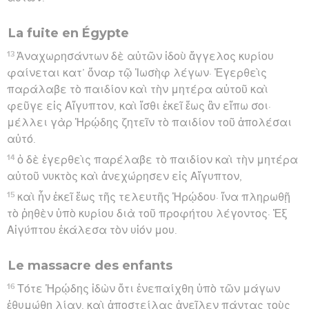
La fuite en Égypte
13
Ἀναχωρησάντων δὲ αὐτῶν ἰδοὺ ἄγγελος κυρίου
φαίνεται κατ’ ὄναρ τῷ Ἰωσὴφ λέγων· Ἐγερθεὶς
παράλαβε τὸ παιδίον καὶ τὴν μητέρα αὐτοῦ καὶ
φεῦγε εἰς Αἴγυπτον, καὶ ἴσθι ἐκεῖ ἕως ἂν εἴπω σοι·
μέλλει γὰρ Ἡρῴδης ζητεῖν τὸ παιδίον τοῦ ἀπολέσαι
αὐτό.
14
ὁ δὲ ἐγερθεὶς παρέλαβε τὸ παιδίον καὶ τὴν μητέρα
αὐτοῦ νυκτὸς καὶ ἀνεχώρησεν εἰς Αἴγυπτον,
15
καὶ ἦν ἐκεῖ ἕως τῆς τελευτῆς Ἡρῴδου· ἵνα πληρωθῇ
τὸ ῥηθὲν ὑπὸ κυρίου διὰ τοῦ προφήτου λέγοντος· Ἐξ
Αἰγύπτου ἐκάλεσα τὸν υἱόν μου.
Le massacre des enfants
16
Τότε Ἡρῴδης ἰδὼν ὅτι ἐνεπαίχθη ὑπὸ τῶν μάγων
ἐθυμώθη λίαν, καὶ ἀποστείλας ἀνεῖλεν πάντας τοὺς