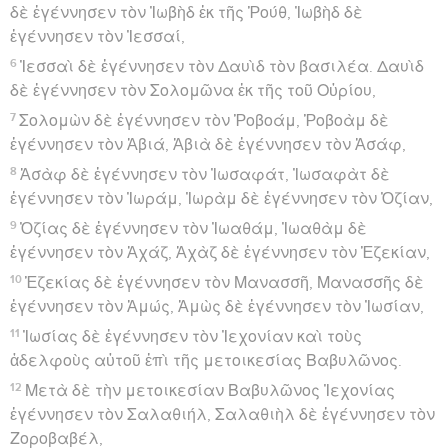
δὲ ἐγέννησεν τὸν Ἰωβὴδ ἐκ τῆς Ῥούθ, Ἰωβὴδ δὲ
ἐγέννησεν τὸν Ἰεσσαί,
6
Ἰεσσαὶ δὲ ἐγέννησεν τὸν Δαυὶδ τὸν βασιλέα. Δαυὶδ
δὲ ἐγέννησεν τὸν Σολομῶνα ἐκ τῆς τοῦ Οὐρίου,
7
Σολομὼν δὲ ἐγέννησεν τὸν Ῥοβοάμ, Ῥοβοὰμ δὲ
ἐγέννησεν τὸν Ἀβιά, Ἀβιὰ δὲ ἐγέννησεν τὸν Ἀσάφ,
8
Ἀσὰφ δὲ ἐγέννησεν τὸν Ἰωσαφάτ, Ἰωσαφὰτ δὲ
ἐγέννησεν τὸν Ἰωράμ, Ἰωρὰμ δὲ ἐγέννησεν τὸν Ὀζίαν,
9
Ὀζίας δὲ ἐγέννησεν τὸν Ἰωαθάμ, Ἰωαθὰμ δὲ
ἐγέννησεν τὸν Ἀχάζ, Ἀχὰζ δὲ ἐγέννησεν τὸν Ἑζεκίαν,
10
Ἑζεκίας δὲ ἐγέννησεν τὸν Μανασσῆ, Μανασσῆς δὲ
ἐγέννησεν τὸν Ἀμώς, Ἀμὼς δὲ ἐγέννησεν τὸν Ἰωσίαν,
11
Ἰωσίας δὲ ἐγέννησεν τὸν Ἰεχονίαν καὶ τοὺς
ἀδελφοὺς αὐτοῦ ἐπὶ τῆς μετοικεσίας Βαβυλῶνος.
12
Μετὰ δὲ τὴν μετοικεσίαν Βαβυλῶνος Ἰεχονίας
ἐγέννησεν τὸν Σαλαθιήλ, Σαλαθιὴλ δὲ ἐγέννησεν τὸν
Ζοροβαβέλ,