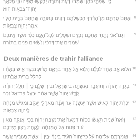
7
כִּֽי־שִׂפְתֵ֤י כֹהֵן֙ יִשְׁמְרוּ־דַ֔עַת וְתוֹרָ֖ה יְבַקְשׁ֣וּ מִפִּ֑יהוּ כִּ֛י מַלְאַ֥ךְ
יְהוָֽה־צְבָא֖וֹת הֽוּא׃
8
וְאַתֶּם֙ סַרְתֶּ֣ם מִן־הַדֶּ֔רֶךְ הִכְשַׁלְתֶּ֥ם רַבִּ֖ים בַּתּוֹרָ֑ה שִֽׁחַתֶּם֙ בְּרִ֣ית הַלֵּוִ֔י
אָמַ֖ר יְהוָ֥ה צְבָאֽוֹת׃
9
וְגַם־אֲנִ֞י נָתַ֧תִּי אֶתְכֶ֛ם נִבְזִ֥ים וּשְׁפָלִ֖ים לְכָל־הָעָ֑ם כְּפִ֗י אֲשֶׁ֤ר אֵֽינְכֶם֙
שֹׁמְרִ֣ים אֶת־דְּרָכַ֔י וְנֹשְׂאִ֥ים פָּנִ֖ים בַּתּוֹרָֽה׃
Deux manières de trahir l'alliance
10
הֲל֨וֹא אָ֤ב אֶחָד֙ לְכֻלָּ֔נוּ הֲל֛וֹא אֵ֥ל אֶֽחָ֖ד בְּרָאָ֑נוּ מַדּ֗וּעַ נִבְגַּד֙ אִ֣ישׁ בְּאָחִ֔יו
לְחַלֵּ֖ל בְּרִ֥ית אֲבֹתֵֽינוּ׃
11
בָּגְדָ֣ה יְהוּדָ֔ה וְתוֹעֵבָ֛ה נֶעֶשְׂתָ֥ה בְיִשְׂרָאֵ֖ל וּבִירֽוּשָׁלִָ֑ם כִּ֣י ׀ חִלֵּ֣ל יְהוּדָ֗ה
קֹ֤דֶשׁ יְהוָה֙ אֲשֶׁ֣ר אָהֵ֔ב וּבָעַ֖ל בַּת־אֵ֥ל נֵכָֽר׃
12
יַכְרֵ֨ת יְהוָ֜ה לָאִ֨ישׁ אֲשֶׁ֤ר יַעֲשֶׂ֙נָּה֙ עֵ֣ר וְעֹנֶ֔ה מֵאָהֳלֵ֖י יַֽעֲקֹ֑ב וּמַגִּ֣ישׁ מִנְחָ֔ה
לַֽיהוָ֖ה צְבָאֽוֹת׃
13
וְזֹאת֙ שֵׁנִ֣ית תַּֽעֲשׂ֔וּ כַּסּ֤וֹת דִּמְעָה֙ אֶת־מִזְבַּ֣ח יְהוָ֔ה בְּכִ֖י וַֽאֲנָקָ֑ה מֵאֵ֣ין
ע֗וֹד פְּנוֹת֙ אֶל־הַמִּנְחָ֔ה וְלָקַ֥חַת רָצ֖וֹן מִיֶּדְכֶֽם׃
14
וַאֲמַרְתֶּ֖ם עַל־מָ֑ה עַ֡ל כִּי־יְהוָה֩ הֵעִ֨יד בֵּינְךָ֜ וּבֵ֣ין ׀ אֵ֣שֶׁת נְעוּרֶ֗יךָ אֲשֶׁ֤ר