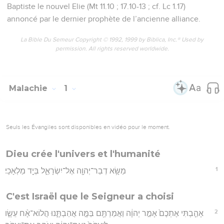
Baptiste le nouvel Elie (Mt 11.10 ; 17.10-13 ; cf. Lc 1.17)
annoncé par le dernier prophète de l’ancienne alliance.
La Bible Du Semeur Copyright © 1992, 1999 by Biblica, Inc.® Used by
permission. All rights reserved worldwide.
Malachie
1
Seuls les Évangiles sont disponibles en vidéo pour le moment.
Dieu crée l'univers et l'humanité
1
מַשָּׂ֥א דְבַר־יְהוָ֖ה אֶל־יִשְׂרָאֵ֑ל בְּיַ֖ד מַלְאָכִֽי׃
C'est Israël que le Seigneur a choisi
2
אָהַ֤בְתִּי אֶתְכֶם֙ אָמַ֣ר יְהוָ֔ה וַאֲמַרְתֶּ֖ם בַּמָּ֣ה אֲהַבְתָּ֑נוּ הֲלוֹא־אָ֨ח עֵשָׂ֤ו