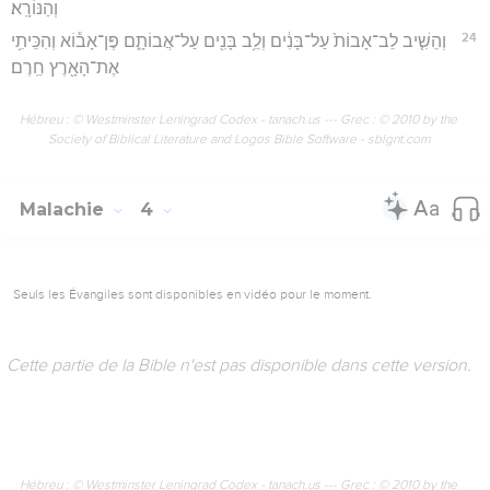
וְהַנּוֹרָֽא׃
24
וְהֵשִׁ֤יב לֵב־אָבוֹת֙ עַל־בָּנִ֔ים וְלֵ֥ב בָּנִ֖ים עַל־אֲבוֹתָ֑ם פֶּן־אָב֕וֹא וְהִכֵּיתִ֥י
אֶת־הָאָ֖רֶץ חֵֽרֶם׃
Hébreu : © Westminster Leningrad Codex - tanach.us --- Grec : © 2010 by the
Society of Biblical Literature and Logos Bible Software - sblgnt.com
Malachie
4
Seuls les Évangiles sont disponibles en vidéo pour le moment.
Cette partie de la Bible n'est pas disponible dans cette version.
Hébreu : © Westminster Leningrad Codex - tanach.us --- Grec : © 2010 by the