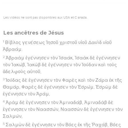
Les vidéos ne sont pas disponibles aux USA et C anada.
Les ancêtres de Jésus
1
Βίβλος γενέσεως Ἰησοῦ χριστοῦ υἱοῦ Δαυὶδ υἱοῦ
Ἀβραάμ.
2
Ἀβραὰμ ἐγέννησεν τὸν Ἰσαάκ, Ἰσαὰκ δὲ ἐγέννησεν
τὸν Ἰακώβ, Ἰακὼβ δὲ ἐγέννησεν τὸν Ἰούδαν καὶ τοὺς
ἀδελφοὺς αὐτοῦ,
3
Ἰούδας δὲ ἐγέννησεν τὸν Φαρὲς καὶ τὸν Ζάρα ἐκ τῆς
Θαμάρ, Φαρὲς δὲ ἐγέννησεν τὸν Ἑσρώμ, Ἑσρὼμ δὲ
ἐγέννησεν τὸν Ἀράμ,
4
Ἀρὰμ δὲ ἐγέννησεν τὸν Ἀμιναδάβ, Ἀμιναδὰβ δὲ
ἐγέννησεν τὸν Ναασσών, Ναασσὼν δὲ ἐγέννησεν τὸν
Σαλμών,
5
Σαλμὼν δὲ ἐγέννησεν τὸν Βόες ἐκ τῆς Ῥαχάβ, Βόες