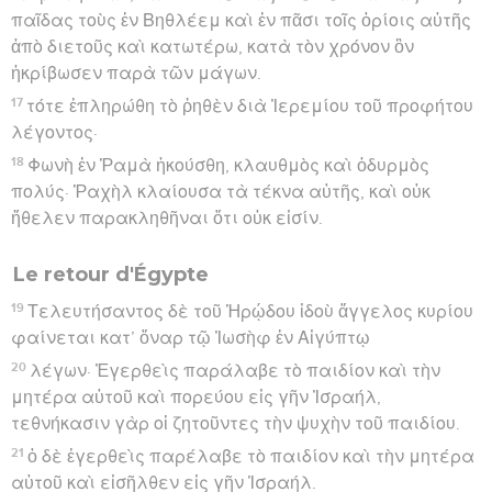
παῖδας τοὺς ἐν Βηθλέεμ καὶ ἐν πᾶσι τοῖς ὁρίοις αὐτῆς
ἀπὸ διετοῦς καὶ κατωτέρω, κατὰ τὸν χρόνον ὃν
ἠκρίβωσεν παρὰ τῶν μάγων.
17
τότε ἐπληρώθη τὸ ῥηθὲν διὰ Ἰερεμίου τοῦ προφήτου
λέγοντος·
18
Φωνὴ ἐν Ῥαμὰ ἠκούσθη, κλαυθμὸς καὶ ὀδυρμὸς
πολύς· Ῥαχὴλ κλαίουσα τὰ τέκνα αὐτῆς, καὶ οὐκ
ἤθελεν παρακληθῆναι ὅτι οὐκ εἰσίν.
Le retour d'Égypte
19
Τελευτήσαντος δὲ τοῦ Ἡρῴδου ἰδοὺ ἄγγελος κυρίου
φαίνεται κατ’ ὄναρ τῷ Ἰωσὴφ ἐν Αἰγύπτῳ
20
λέγων· Ἐγερθεὶς παράλαβε τὸ παιδίον καὶ τὴν
μητέρα αὐτοῦ καὶ πορεύου εἰς γῆν Ἰσραήλ,
τεθνήκασιν γὰρ οἱ ζητοῦντες τὴν ψυχὴν τοῦ παιδίου.
21
ὁ δὲ ἐγερθεὶς παρέλαβε τὸ παιδίον καὶ τὴν μητέρα
αὐτοῦ καὶ εἰσῆλθεν εἰς γῆν Ἰσραήλ.