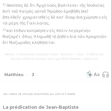
22
ἀκούσας δὲ ὅτι Ἀρχέλαος βασιλεύει τῆς Ἰουδαίας
ἀντὶ τοῦ πατρὸς αὐτοῦ Ἡρῴδου ἐφοβήθη ἐκεῖ
ἀπελθεῖν· χρηματισθεὶς δὲ κατ’ ὄναρ ἀνεχώρησεν εἰς
τὰ μέρη τῆς Γαλιλαίας,
23
καὶ ἐλθὼν κατῴκησεν εἰς πόλιν λεγομένην
Ναζαρέτ, ὅπως πληρωθῇ τὸ ῥηθὲν διὰ τῶν προφητῶν
ὅτι Ναζωραῖος κληθήσεται.
Hébreu : © Westminster Leningrad Codex - tanach.us --- Grec : © 2010 by the
Society of Biblical Literature and Logos Bible Software - sblgnt.com
Matthieu
3
Les vidéos ne sont pas disponibles aux USA et C anada.
La prédication de Jean-Baptiste