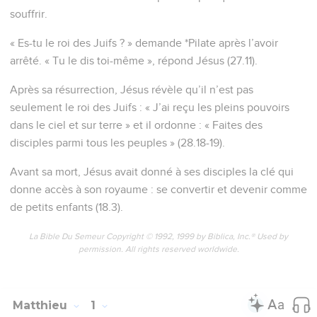
souffrir.
« Es-tu le roi des Juifs ? » demande *Pilate après l’avoir
arrêté. « Tu le dis toi-même », répond Jésus (27.11).
Après sa résurrection, Jésus révèle qu’il n’est pas
seulement le roi des Juifs : « J’ai reçu les pleins pouvoirs
dans le ciel et sur terre » et il ordonne : « Faites des
disciples parmi tous les peuples » (28.18-19).
Avant sa mort, Jésus avait donné à ses disciples la clé qui
donne accès à son royaume : se convertir et devenir comme
de petits enfants (18.3).
La Bible Du Semeur Copyright © 1992, 1999 by Biblica, Inc.® Used by
permission. All rights reserved worldwide.
Matthieu
1