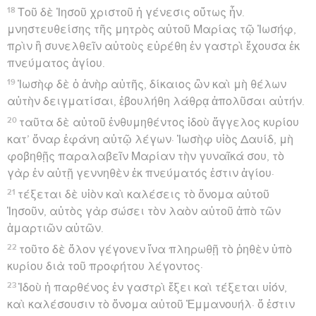
18
Τοῦ δὲ Ἰησοῦ χριστοῦ ἡ γένεσις οὕτως ἦν.
μνηστευθείσης τῆς μητρὸς αὐτοῦ Μαρίας τῷ Ἰωσήφ,
πρὶν ἢ συνελθεῖν αὐτοὺς εὑρέθη ἐν γαστρὶ ἔχουσα ἐκ
πνεύματος ἁγίου.
19
Ἰωσὴφ δὲ ὁ ἀνὴρ αὐτῆς, δίκαιος ὢν καὶ μὴ θέλων
αὐτὴν δειγματίσαι, ἐβουλήθη λάθρᾳ ἀπολῦσαι αὐτήν.
20
ταῦτα δὲ αὐτοῦ ἐνθυμηθέντος ἰδοὺ ἄγγελος κυρίου
κατ’ ὄναρ ἐφάνη αὐτῷ λέγων· Ἰωσὴφ υἱὸς Δαυίδ, μὴ
φοβηθῇς παραλαβεῖν Μαρίαν τὴν γυναῖκά σου, τὸ
γὰρ ἐν αὐτῇ γεννηθὲν ἐκ πνεύματός ἐστιν ἁγίου·
21
τέξεται δὲ υἱὸν καὶ καλέσεις τὸ ὄνομα αὐτοῦ
Ἰησοῦν, αὐτὸς γὰρ σώσει τὸν λαὸν αὐτοῦ ἀπὸ τῶν
ἁμαρτιῶν αὐτῶν.
22
τοῦτο δὲ ὅλον γέγονεν ἵνα πληρωθῇ τὸ ῥηθὲν ὑπὸ
κυρίου διὰ τοῦ προφήτου λέγοντος·
23
Ἰδοὺ ἡ παρθένος ἐν γαστρὶ ἕξει καὶ τέξεται υἱόν,
καὶ καλέσουσιν τὸ ὄνομα αὐτοῦ Ἐμμανουήλ· ὅ ἐστιν