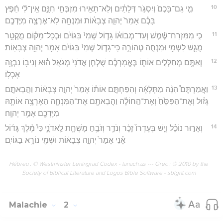
10
מִ֤י גַם־בָּכֶם֙ וְיִסְגֹּ֣ר דְּלָתַ֔יִם וְלֹֽא־תָאִ֥ירוּ מִזְבְּחִ֖י חִנָּ֑ם אֵֽין־לִ֨י חֵ֜פֶץ
בָּכֶ֗ם אָמַר֙ יְהוָ֣ה צְבָא֔וֹת וּמִנְחָ֖ה לֹֽא־אֶרְצֶ֥ה מִיֶּדְכֶֽם׃
11
כִּ֣י מִמִּזְרַח־שֶׁ֜מֶשׁ וְעַד־מְבוֹא֗וֹ גָּד֤וֹל שְׁמִי֙ בַּגּוֹיִ֔ם וּבְכָל־מָק֗וֹם מֻקְטָ֥ר
מֻגָּ֛שׁ לִשְׁמִ֖י וּמִנְחָ֣ה טְהוֹרָ֑ה כִּֽי־גָד֤וֹל שְׁמִי֙ בַּגּוֹיִ֔ם אָמַ֖ר יְהוָ֥ה צְבָאֽוֹת׃
12
וְאַתֶּ֖ם מְחַלְּלִ֣ים אוֹת֑וֹ בֶּאֱמָרְכֶ֗ם שֻׁלְחַ֤ן אֲדֹנָי֙ מְגֹאָ֣ל ה֔וּא וְנִיב֖וֹ נִבְזֶ֥ה
אָכְלֽוֹ׃
13
וַאֲמַרְתֶּם֩ הִנֵּ֨ה מַתְּלָאָ֜ה וְהִפַּחְתֶּ֣ם אוֹת֗וֹ אָמַר֙ יְהוָ֣ה צְבָא֔וֹת וַהֲבֵאתֶ֣ם
גָּז֗וּל וְאֶת־הַפִּסֵּ֙חַ֙ וְאֶת־הַ֣חוֹלֶ֔ה וַהֲבֵאתֶ֖ם אֶת־הַמִּנְחָ֑ה הַאֶרְצֶ֥ה אוֹתָ֛הּ
מִיֶּדְכֶ֖ם אָמַ֥ר יְהוָֽה׃
14
וְאָר֣וּר נוֹכֵ֗ל וְיֵ֤שׁ בְּעֶדְרוֹ֙ זָכָ֔ר וְנֹדֵ֛ר וְזֹבֵ֥חַ מָשְׁחָ֖ת לַֽאדֹנָ֑י כִּי֩ מֶ֨לֶךְ גָּד֜וֹל
אָ֗נִי אָמַר֙ יְהוָ֣ה צְבָא֔וֹת וּשְׁמִ֖י נוֹרָ֥א בַגּוֹיִֽם׃
Hébreu : © Westminster Leningrad Codex - tanach.us --- Grec : © 2010 by the
Society of Biblical Literature and Logos Bible Software - sblgnt.com
Malachie
2