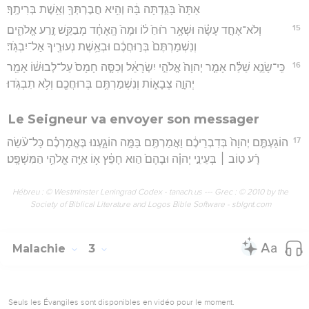
אַתָּה֙ בָּגַ֣דְתָּה בָּ֔הּ וְהִ֥יא חֲבֶרְתְּךָ֖ וְאֵ֥שֶׁת בְּרִיתֶֽךָ׃
15
וְלֹא־אֶחָ֣ד עָשָׂ֗ה וּשְׁאָ֥ר ר֙וּחַ֙ ל֔וֹ וּמָה֙ הָֽאֶחָ֔ד מְבַקֵּ֖שׁ זֶ֣רַע אֱלֹהִ֑ים
וְנִשְׁמַרְתֶּם֙ בְּר֣וּחֲכֶ֔ם וּבְאֵ֥שֶׁת נְעוּרֶ֖יךָ אַל־יִבְגֹּֽד׃
16
כִּֽי־שָׂנֵ֣א שַׁלַּ֗ח אָמַ֤ר יְהוָה֙ אֱלֹהֵ֣י יִשְׂרָאֵ֔ל וְכִסָּ֤ה חָמָס֙ עַל־לְבוּשׁ֔וֹ אָמַ֖ר
יְהוָ֣ה צְבָא֑וֹת וְנִשְׁמַרְתֶּ֥ם בְּרוּחֲכֶ֖ם וְלֹ֥א תִבְגֹּֽדוּ׃
Le Seigneur va envoyer son messager
17
הוֹגַעְתֶּ֤ם יְהוָה֙ בְּדִבְרֵיכֶ֔ם וַאֲמַרְתֶּ֖ם בַּמָּ֣ה הוֹגָ֑עְנוּ בֶּאֱמָרְכֶ֗ם כָּל־עֹ֨שֵׂה
רָ֜ע ט֣וֹב ׀ בְּעֵינֵ֣י יְהוָ֗ה וּבָהֶם֙ ה֣וּא חָפֵ֔ץ א֥וֹ אַיֵּ֖ה אֱלֹהֵ֥י הַמִּשְׁפָּֽט׃
Hébreu : © Westminster Leningrad Codex - tanach.us --- Grec : © 2010 by the
Society of Biblical Literature and Logos Bible Software - sblgnt.com
Malachie
3
Seuls les Évangiles sont disponibles en vidéo pour le moment.