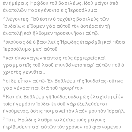
ἐν ἡμέραις Ἡρῴδου τοῦ βασιλέως, ἰδοὺ μάγοι ἀπὸ
ἀνατολῶν παρεγένοντο εἰς Ἱεροσόλυμα
2
λέγοντες· Ποῦ ἐστιν ὁ τεχθεὶς βασιλεὺς τῶν
Ἰουδαίων; εἴδομεν γὰρ αὐτοῦ τὸν ἀστέρα ἐν τῇ
ἀνατολῇ καὶ ἤλθομεν προσκυνῆσαι αὐτῷ.
3
ἀκούσας δὲ ὁ βασιλεὺς Ἡρῴδης ἐταράχθη καὶ πᾶσα
Ἱεροσόλυμα μετ’ αὐτοῦ,
4
καὶ συναγαγὼν πάντας τοὺς ἀρχιερεῖς καὶ
γραμματεῖς τοῦ λαοῦ ἐπυνθάνετο παρ’ αὐτῶν ποῦ ὁ
χριστὸς γεννᾶται.
5
οἱ δὲ εἶπαν αὐτῷ· Ἐν Βηθλέεμ τῆς Ἰουδαίας· οὕτως
γὰρ γέγραπται διὰ τοῦ προφήτου·
6
Καὶ σύ, Βηθλέεμ γῆ Ἰούδα, οὐδαμῶς ἐλαχίστη εἶ ἐν
τοῖς ἡγεμόσιν Ἰούδα· ἐκ σοῦ γὰρ ἐξελεύσεται
ἡγούμενος, ὅστις ποιμανεῖ τὸν λαόν μου τὸν Ἰσραήλ.
7
Τότε Ἡρῴδης λάθρᾳ καλέσας τοὺς μάγους
ἠκρίβωσεν παρ’ αὐτῶν τὸν χρόνον τοῦ φαινομένου