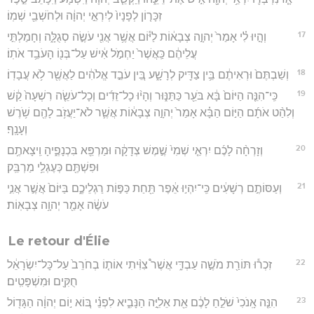
זִכָּר֤וֹן לְפָנָיו֙ לְיִרְאֵ֣י יְהוָ֔ה וּלְחֹשְׁבֵ֖י שְׁמֽוֹ׃
17
וְהָ֣יוּ לִ֗י אָמַר֙ יְהוָ֣ה צְבָא֔וֹת לַיּ֕וֹם אֲשֶׁ֥ר אֲנִ֖י עֹשֶׂ֣ה סְגֻלָּ֑ה וְחָמַלְתִּ֣י
עֲלֵיהֶ֔ם כַּֽאֲשֶׁר֙ יַחְמֹ֣ל אִ֔ישׁ עַל־בְּנ֖וֹ הָעֹבֵ֥ד אֹתֽוֹ׃
18
וְשַׁבְתֶּם֙ וּרְאִיתֶ֔ם בֵּ֥ין צַדִּ֖יק לְרָשָׁ֑ע בֵּ֚ין עֹבֵ֣ד אֱלֹהִ֔ים לַאֲשֶׁ֖ר לֹ֥א עֲבָדֽוֹ׃
19
כִּֽי־הִנֵּ֤ה הַיּוֹם֙ בָּ֔א בֹּעֵ֖ר כַּתַּנּ֑וּר וְהָי֨וּ כָל־זֵדִ֜ים וְכָל־עֹשֵׂ֤ה רִשְׁעָה֙ קַ֔שׁ
וְלִהַ֨ט אֹתָ֜ם הַיּ֣וֹם הַבָּ֗א אָמַר֙ יְהוָ֣ה צְבָא֔וֹת אֲשֶׁ֛ר לֹא־יַעֲזֹ֥ב לָהֶ֖ם שֹׁ֥רֶשׁ
וְעָנָֽף׃
20
וְזָרְחָ֨ה לָכֶ֜ם יִרְאֵ֤י שְׁמִי֙ שֶׁ֣מֶשׁ צְדָקָ֔ה וּמַרְפֵּ֖א בִּכְנָפֶ֑יהָ וִֽיצָאתֶ֥ם
וּפִשְׁתֶּ֖ם כְּעֶגְלֵ֥י מַרְבֵּֽק׃
21
וְעַסּוֹתֶ֣ם רְשָׁעִ֔ים כִּֽי־יִהְי֣וּ אֵ֔פֶר תַּ֖חַת כַּפּ֣וֹת רַגְלֵיכֶ֑ם בַּיּוֹם֙ אֲשֶׁ֣ר אֲנִ֣י
עֹשֶׂ֔ה אָמַ֖ר יְהוָ֥ה צְבָאֽוֹת׃
Le retour d'Élie
22
זִכְר֕וּ תּוֹרַ֖ת מֹשֶׁ֣ה עַבְדִּ֑י אֲשֶׁר֩ צִוִּ֨יתִי אוֹת֤וֹ בְחֹרֵב֙ עַל־כָּל־יִשְׂרָאֵ֔ל
חֻקִּ֖ים וּמִשְׁפָּטִֽים׃
23
הִנֵּ֤ה אָֽנֹכִי֙ שֹׁלֵ֣חַ לָכֶ֔ם אֵ֖ת אֵלִיָּ֣ה הַנָּבִ֑יא לִפְנֵ֗י בּ֚וֹא י֣וֹם יְהוָ֔ה הַגָּד֖וֹל