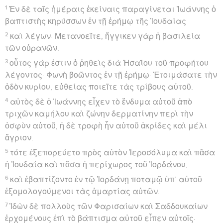
1
Ἐν δὲ ταῖς ἡμέραις ἐκείναις παραγίνεται Ἰωάννης ὁ
βαπτιστὴς κηρύσσων ἐν τῇ ἐρήμῳ τῆς Ἰουδαίας
2
καὶ λέγων· Μετανοεῖτε, ἤγγικεν γὰρ ἡ βασιλεία
τῶν οὐρανῶν.
3
οὗτος γάρ ἐστιν ὁ ῥηθεὶς διὰ Ἠσαΐου τοῦ προφήτου
λέγοντος· Φωνὴ βοῶντος ἐν τῇ ἐρήμῳ· Ἑτοιμάσατε τὴν
ὁδὸν κυρίου, εὐθείας ποιεῖτε τὰς τρίβους αὐτοῦ.
4
αὐτὸς δὲ ὁ Ἰωάννης εἶχεν τὸ ἔνδυμα αὐτοῦ ἀπὸ
τριχῶν καμήλου καὶ ζώνην δερματίνην περὶ τὴν
ὀσφὺν αὐτοῦ, ἡ δὲ τροφὴ ἦν αὐτοῦ ἀκρίδες καὶ μέλι
ἄγριον.
5
τότε ἐξεπορεύετο πρὸς αὐτὸν Ἱεροσόλυμα καὶ πᾶσα
ἡ Ἰουδαία καὶ πᾶσα ἡ περίχωρος τοῦ Ἰορδάνου,
6
καὶ ἐβαπτίζοντο ἐν τῷ Ἰορδάνῃ ποταμῷ ὑπ’ αὐτοῦ
ἐξομολογούμενοι τὰς ἁμαρτίας αὐτῶν.
7
Ἰδὼν δὲ πολλοὺς τῶν Φαρισαίων καὶ Σαδδουκαίων
ἐρχομένους ἐπὶ τὸ βάπτισμα αὐτοῦ εἶπεν αὐτοῖς·