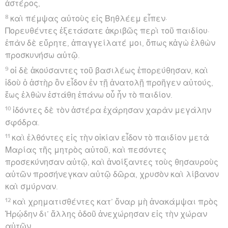
ἀστέρος,
8
καὶ πέμψας αὐτοὺς εἰς Βηθλέεμ εἶπεν·
Πορευθέντες ἐξετάσατε ἀκριβῶς περὶ τοῦ παιδίου·
ἐπὰν δὲ εὕρητε, ἀπαγγείλατέ μοι, ὅπως κἀγὼ ἐλθὼν
προσκυνήσω αὐτῷ.
9
οἱ δὲ ἀκούσαντες τοῦ βασιλέως ἐπορεύθησαν, καὶ
ἰδοὺ ὁ ἀστὴρ ὃν εἶδον ἐν τῇ ἀνατολῇ προῆγεν αὐτούς,
ἕως ἐλθὼν ἐστάθη ἐπάνω οὗ ἦν τὸ παιδίον.
10
ἰδόντες δὲ τὸν ἀστέρα ἐχάρησαν χαρὰν μεγάλην
σφόδρα.
11
καὶ ἐλθόντες εἰς τὴν οἰκίαν εἶδον τὸ παιδίον μετὰ
Μαρίας τῆς μητρὸς αὐτοῦ, καὶ πεσόντες
προσεκύνησαν αὐτῷ, καὶ ἀνοίξαντες τοὺς θησαυροὺς
αὐτῶν προσήνεγκαν αὐτῷ δῶρα, χρυσὸν καὶ λίβανον
καὶ σμύρναν.
12
καὶ χρηματισθέντες κατ’ ὄναρ μὴ ἀνακάμψαι πρὸς
Ἡρῴδην δι’ ἄλλης ὁδοῦ ἀνεχώρησαν εἰς τὴν χώραν
αὐτῶν.