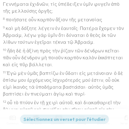
Γεννήματα ἐχιδνῶν, τίς ὑπέδειξεν ὑμῖν φυγεῖν ἀπὸ
τῆς μελλούσης ὀργῆς;
8
ποιήσατε οὖν καρπὸν ἄξιον τῆς μετανοίας
9
καὶ μὴ δόξητε λέγειν ἐν ἑαυτοῖς· Πατέρα ἔχομεν τὸν
Ἀβραάμ, λέγω γὰρ ὑμῖν ὅτι δύναται ὁ θεὸς ἐκ τῶν
λίθων τούτων ἐγεῖραι τέκνα τῷ Ἀβραάμ.
10
ἤδη δὲ ἡ ἀξίνη πρὸς τὴν ῥίζαν τῶν δένδρων κεῖται·
πᾶν οὖν δένδρον μὴ ποιοῦν καρπὸν καλὸν ἐκκόπτεται
καὶ εἰς πῦρ βάλλεται.
11
Ἐγὼ μὲν ὑμᾶς βαπτίζω ἐν ὕδατι εἰς μετάνοιαν· ὁ δὲ
ὀπίσω μου ἐρχόμενος ἰσχυρότερός μού ἐστιν, οὗ οὐκ
εἰμὶ ἱκανὸς τὰ ὑποδήματα βαστάσαι· αὐτὸς ὑμᾶς
βαπτίσει ἐν πνεύματι ἁγίῳ καὶ πυρί·
12
οὗ τὸ πτύον ἐν τῇ χειρὶ αὐτοῦ, καὶ διακαθαριεῖ τὴν
ἅλωνα αὐτοῦ καὶ συνάξει τὸν σῖτον αὐτοῦ εἰς τὴν
ἀποθήκην, τὸ δὲ ἄχυρον κατακαύσει πυρὶ ἀσβέστῳ.
Contenus
Versions
Commentaires
Strong
Dictionnaire