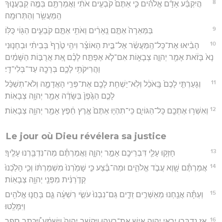
8
הֲיִקְבַּ֨ע אָדָ֜ם אֱלֹהִ֗ים כִּ֤י אַתֶּם֙ קֹבְעִ֣ים אֹתִ֔י וַאֲמַרְתֶּ֖ם בַּמֶּ֣ה קְבַעֲנ֑וּךָ
הַֽמַּעֲשֵׂ֖ר וְהַתְּרוּמָֽה׃
9
בַּמְּאֵרָה֙ אַתֶּ֣ם נֵֽאָרִ֔ים וְאֹתִ֖י אַתֶּ֣ם קֹבְעִ֑ים הַגּ֖וֹי כֻּלּֽוֹ׃
10
הָבִ֨יאוּ אֶת־כָּל־הַֽמַּעֲשֵׂ֜ר אֶל־בֵּ֣ית הָאוֹצָ֗ר וִיהִ֥י טֶ֙רֶף֙ בְּבֵיתִ֔י וּבְחָנ֤וּנִי
נָא֙ בָּזֹ֔את אָמַ֖ר יְהוָ֣ה צְבָא֑וֹת אִם־לֹ֧א אֶפְתַּ֣ח לָכֶ֗ם אֵ֚ת אֲרֻבּ֣וֹת הַשָּׁמַ֔יִם
וַהֲרִיקֹתִ֥י לָכֶ֛ם בְּרָכָ֖ה עַד־בְּלִי־דָֽי׃
11
וְגָעַרְתִּ֤י לָכֶם֙ בָּֽאֹכֵ֔ל וְלֹֽא־יַשְׁחִ֥ת לָכֶ֖ם אֶת־פְּרִ֣י הָאֲדָמָ֑ה וְלֹא־תְשַׁכֵּ֨ל
לָכֶ֤ם הַגֶּ֙פֶן֙ בַּשָּׂדֶ֔ה אָמַ֖ר יְהוָ֥ה צְבָאֽוֹת׃
12
וְאִשְּׁר֥וּ אֶתְכֶ֖ם כָּל־הַגּוֹיִ֑ם כִּֽי־תִהְי֤וּ אַתֶּם֙ אֶ֣רֶץ חֵ֔פֶץ אָמַ֖ר יְהוָ֥ה צְבָאֽוֹת׃
Le jour où Dieu révélera sa justice
13
חָזְק֥וּ עָלַ֛י דִּבְרֵיכֶ֖ם אָמַ֣ר יְהוָ֑ה וַאֲמַרְתֶּ֕ם מַה־נִּדְבַּ֖רְנוּ עָלֶֽיךָ׃
14
אֲמַרְתֶּ֕ם שָׁ֖וְא עֲבֹ֣ד אֱלֹהִ֑ים וּמַה־בֶּ֗צַע כִּ֤י שָׁמַ֙רְנוּ֙ מִשְׁמַרְתּ֔וֹ וְכִ֤י הָלַ֙כְנוּ֙
קְדֹ֣רַנִּ֔ית מִפְּנֵ֖י יְהוָ֥ה צְבָאֽוֹת׃
15
וְעַתָּ֕ה אֲנַ֖חְנוּ מְאַשְּׁרִ֣ים זֵדִ֑ים גַּם־נִבְנוּ֙ עֹשֵׂ֣י רִשְׁעָ֔ה גַּ֧ם בָּחֲנ֛וּ אֱלֹהִ֖ים
וַיִּמָּלֵֽטוּ׃
16
אָ֧ז נִדְבְּר֛וּ יִרְאֵ֥י יְהוָ֖ה אִ֣ישׁ אֶת־רֵעֵ֑הוּ וַיַּקְשֵׁ֤ב יְהוָה֙ וַיִּשְׁמָ֔ע וַ֠יִּכָּתֵב סֵ֣פֶר