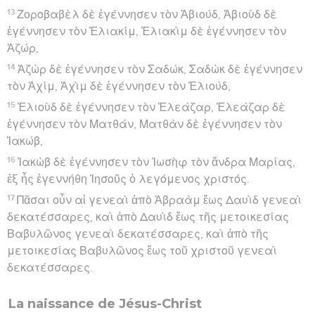
13
Ζοροβαβὲλ δὲ ἐγέννησεν τὸν Ἀβιούδ, Ἀβιοὺδ δὲ
ἐγέννησεν τὸν Ἐλιακίμ, Ἐλιακὶμ δὲ ἐγέννησεν τὸν
Ἀζώρ,
14
Ἀζὼρ δὲ ἐγέννησεν τὸν Σαδώκ, Σαδὼκ δὲ ἐγέννησεν
τὸν Ἀχίμ, Ἀχὶμ δὲ ἐγέννησεν τὸν Ἐλιούδ,
15
Ἐλιοὺδ δὲ ἐγέννησεν τὸν Ἐλεάζαρ, Ἐλεάζαρ δὲ
ἐγέννησεν τὸν Ματθάν, Ματθὰν δὲ ἐγέννησεν τὸν
Ἰακώβ,
16
Ἰακὼβ δὲ ἐγέννησεν τὸν Ἰωσὴφ τὸν ἄνδρα Μαρίας,
ἐξ ἧς ἐγεννήθη Ἰησοῦς ὁ λεγόμενος χριστός.
17
Πᾶσαι οὖν αἱ γενεαὶ ἀπὸ Ἀβραὰμ ἕως Δαυὶδ γενεαὶ
δεκατέσσαρες, καὶ ἀπὸ Δαυὶδ ἕως τῆς μετοικεσίας
Βαβυλῶνος γενεαὶ δεκατέσσαρες, καὶ ἀπὸ τῆς
μετοικεσίας Βαβυλῶνος ἕως τοῦ χριστοῦ γενεαὶ
δεκατέσσαρες.
La naissance de Jésus-Christ