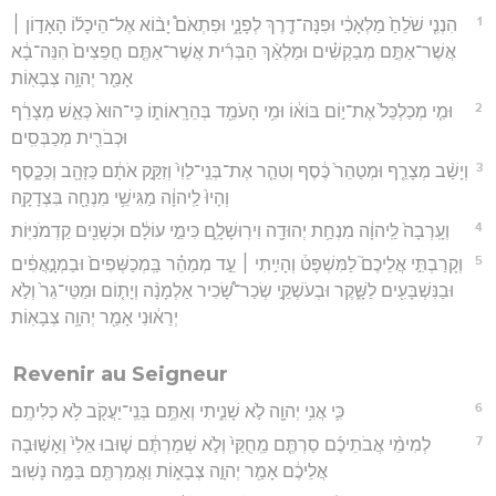
1
הִנְנִ֤י שֹׁלֵחַ֙ מַלְאָכִ֔י וּפִנָּה־דֶ֖רֶךְ לְפָנָ֑י וּפִתְאֹם֩ יָב֨וֹא אֶל־הֵיכָל֜וֹ הָאָד֣וֹן ׀
אֲשֶׁר־אַתֶּ֣ם מְבַקְשִׁ֗ים וּמַלְאַ֨ךְ הַבְּרִ֜ית אֲשֶׁר־אַתֶּ֤ם חֲפֵצִים֙ הִנֵּה־בָ֔א
אָמַ֖ר יְהוָ֥ה צְבָאֽוֹת׃
2
וּמִ֤י מְכַלְכֵּל֙ אֶת־י֣וֹם בּוֹא֔וֹ וּמִ֥י הָעֹמֵ֖ד בְּהֵרָֽאוֹת֑וֹ כִּֽי־הוּא֙ כְּאֵ֣שׁ מְצָרֵ֔ף
וּכְבֹרִ֖ית מְכַבְּסִֽים׃
3
וְיָשַׁ֨ב מְצָרֵ֤ף וּמְטַהֵר֙ כֶּ֔סֶף וְטִהַ֤ר אֶת־בְּנֵֽי־לֵוִי֙ וְזִקַּ֣ק אֹתָ֔ם כַּזָּהָ֖ב וְכַכָּ֑סֶף
וְהָיוּ֙ לַֽיהוָ֔ה מַגִּישֵׁ֥י מִנְחָ֖ה בִּצְדָקָֽה׃
4
וְעָֽרְבָה֙ לַֽיהוָ֔ה מִנְחַ֥ת יְהוּדָ֖ה וִירֽוּשָׁלִָ֑ם כִּימֵ֣י עוֹלָ֔ם וּכְשָׁנִ֖ים קַדְמֹנִיּֽוֹת׃
5
וְקָרַבְתִּ֣י אֲלֵיכֶם֮ לַמִּשְׁפָּט֒ וְהָיִ֣יתִי ׀ עֵ֣ד מְמַהֵ֗ר בַּֽמְכַשְּׁפִים֙ וּבַמְנָ֣אֲפִ֔ים
וּבַנִּשְׁבָּעִ֖ים לַשָּׁ֑קֶר וּבְעֹשְׁקֵ֣י שְׂכַר־שָׂ֠כִיר אַלְמָנָ֨ה וְיָת֤וֹם וּמַטֵּי־גֵר֙ וְלֹ֣א
יְרֵא֔וּנִי אָמַ֖ר יְהוָ֥ה צְבָאֽוֹת׃
Revenir au Seigneur
6
כִּ֛י אֲנִ֥י יְהוָ֖ה לֹ֣א שָׁנִ֑יתִי וְאַתֶּ֥ם בְּנֵֽי־יַעֲקֹ֖ב לֹ֥א כְלִיתֶֽם׃
7
לְמִימֵ֨י אֲבֹתֵיכֶ֜ם סַרְתֶּ֤ם מֵֽחֻקַּי֙ וְלֹ֣א שְׁמַרְתֶּ֔ם שׁ֤וּבוּ אֵלַי֙ וְאָשׁ֣וּבָה
אֲלֵיכֶ֔ם אָמַ֖ר יְהוָ֣ה צְבָא֑וֹת וַאֲמַרְתֶּ֖ם בַּמֶּ֥ה נָשֽׁוּב׃