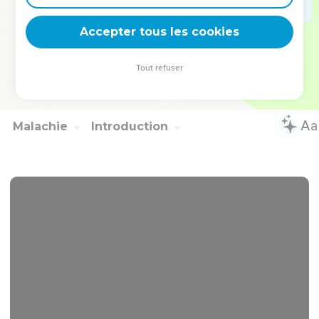
כָּל־הַזֹּ֣בְחִ֔ים וְלָקְח֥וּ מֵהֶ֖ם וּבִשְּׁל֣וּ בָהֶ֑ם וְלֹא־יִהְיֶ֨ה כְנַעֲנִ֥י ע֛וֹד בְּבֵית־יְהוָ֥ה
Accepter tous les cookies
צְבָא֖וֹת בַּיּ֥וֹם הַהֽוּא׃
Hébreu : © Westminster Leningrad Codex - tanach.us --- Grec : © 2010 by the
Tout refuser
Society of Biblical Literature and Logos Bible Software - sblgnt.com
Malachie
Introduction