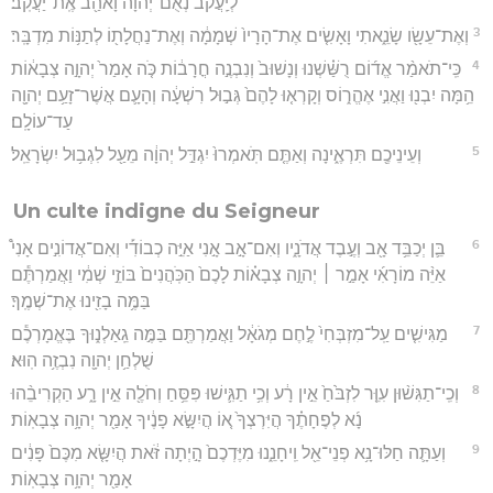
לְיַֽעֲקֹב֙ נְאֻם־יְהוָ֔ה וָאֹהַ֖ב אֶֽת־יַעֲקֹֽב׃
3
וְאֶת־עֵשָׂ֖ו שָׂנֵ֑אתִי וָאָשִׂ֤ים אֶת־הָרָיו֙ שְׁמָמָ֔ה וְאֶת־נַחֲלָת֖וֹ לְתַנּ֥וֹת מִדְבָּֽר׃
4
כִּֽי־תֹאמַ֨ר אֱד֜וֹם רֻשַּׁ֗שְׁנוּ וְנָשׁוּב֙ וְנִבְנֶ֣ה חֳרָב֔וֹת כֹּ֤ה אָמַר֙ יְהוָ֣ה צְבָא֔וֹת
הֵ֥מָּה יִבְנ֖וּ וַאֲנִ֣י אֶהֱר֑וֹס וְקָרְא֤וּ לָהֶם֙ גְּב֣וּל רִשְׁעָ֔ה וְהָעָ֛ם אֲשֶׁר־זָעַ֥ם יְהוָ֖ה
עַד־עוֹלָֽם׃
5
וְעֵינֵיכֶ֖ם תִּרְאֶ֑ינָה וְאַתֶּ֤ם תֹּֽאמְרוּ֙ יִגְדַּ֣ל יְהוָ֔ה מֵעַ֖ל לִגְב֥וּל יִשְׂרָאֵֽל׃
Un culte indigne du Seigneur
6
בֵּ֛ן יְכַבֵּ֥ד אָ֖ב וְעֶ֣בֶד אֲדֹנָ֑יו וְאִם־אָ֣ב אָ֣נִי אַיֵּ֣ה כְבוֹדִ֡י וְאִם־אֲדוֹנִ֣ים אָנִי֩
אַיֵּ֨ה מוֹרָאִ֜י אָמַ֣ר ׀ יְהוָ֣ה צְבָא֗וֹת לָכֶם֙ הַכֹּֽהֲנִים֙ בּוֹזֵ֣י שְׁמִ֔י וַאֲמַרְתֶּ֕ם
בַּמֶּ֥ה בָזִ֖ינוּ אֶת־שְׁמֶֽךָ׃
7
מַגִּישִׁ֤ים עַֽל־מִזְבְּחִי֙ לֶ֣חֶם מְגֹאָ֔ל וַאֲמַרְתֶּ֖ם בַּמֶּ֣ה גֵֽאַלְנ֑וּךָ בֶּאֱמָרְכֶ֕ם
שֻׁלְחַ֥ן יְהוָ֖ה נִבְזֶ֥ה הֽוּא׃
8
וְכִֽי־תַגִּשׁ֨וּן עִוֵּ֤ר לִזְבֹּ֙חַ֙ אֵ֣ין רָ֔ע וְכִ֥י תַגִּ֛ישׁוּ פִּסֵּ֥חַ וְחֹלֶ֖ה אֵ֣ין רָ֑ע הַקְרִיבֵ֨הוּ
נָ֜א לְפֶחָתֶ֗ךָ הֲיִּרְצְךָ֙ א֚וֹ הֲיִשָּׂ֣א פָנֶ֔יךָ אָמַ֖ר יְהוָ֥ה צְבָאֽוֹת׃
9
וְעַתָּ֛ה חַלּוּ־נָ֥א פְנֵי־אֵ֖ל וִֽיחָנֵ֑נוּ מִיֶּדְכֶם֙ הָ֣יְתָה זֹּ֔את הֲיִשָּׂ֤א מִכֶּם֙ פָּנִ֔ים
אָמַ֖ר יְהוָ֥ה צְבָאֽוֹת׃