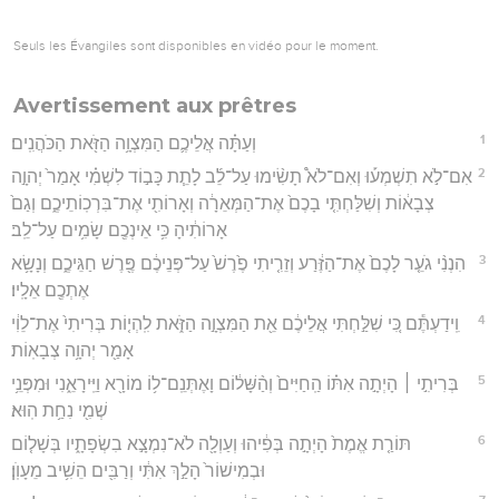
Seuls les Évangiles sont disponibles en vidéo pour le moment.
Avertissement aux prêtres
1
וְעַתָּ֗ה אֲלֵיכֶ֛ם הַמִּצְוָ֥ה הַזֹּ֖את הַכֹּהֲנִֽים׃
2
אִם־לֹ֣א תִשְׁמְע֡וּ וְאִם־לֹא֩ תָשִׂ֨ימוּ עַל־לֵ֜ב לָתֵ֧ת כָּב֣וֹד לִשְׁמִ֗י אָמַר֙ יְהוָ֣ה
צְבָא֔וֹת וְשִׁלַּחְתִּ֤י בָכֶם֙ אֶת־הַמְּאֵרָ֔ה וְאָרוֹתִ֖י אֶת־בִּרְכֽוֹתֵיכֶ֑ם וְגַם֙
אָרוֹתִ֔יהָ כִּ֥י אֵינְכֶ֖ם שָׂמִ֥ים עַל־לֵֽב׃
3
הִנְנִ֨י גֹעֵ֤ר לָכֶם֙ אֶת־הַזֶּ֔רַע וְזֵרִ֤יתִי פֶ֙רֶשׁ֙ עַל־פְּנֵיכֶ֔ם פֶּ֖רֶשׁ חַגֵּיכֶ֑ם וְנָשָׂ֥א
אֶתְכֶ֖ם אֵלָֽיו׃
4
וִֽידַעְתֶּ֕ם כִּ֚י שִׁלַּ֣חְתִּי אֲלֵיכֶ֔ם אֵ֖ת הַמִּצְוָ֣ה הַזֹּ֑את לִֽהְי֤וֹת בְּרִיתִי֙ אֶת־לֵוִ֔י
אָמַ֖ר יְהוָ֥ה צְבָאֽוֹת׃
5
בְּרִיתִ֣י ׀ הָיְתָ֣ה אִתּ֗וֹ הַֽחַיִּים֙ וְהַ֨שָּׁל֔וֹם וָאֶתְּנֵֽם־ל֥וֹ מוֹרָ֖א וַיִּֽירָאֵ֑נִי וּמִפְּנֵ֥י
שְׁמִ֖י נִחַ֥ת הֽוּא׃
6
תּוֹרַ֤ת אֱמֶת֙ הָיְתָ֣ה בְּפִ֔יהוּ וְעַוְלָ֖ה לֹא־נִמְצָ֣א בִשְׂפָתָ֑יו בְּשָׁל֤וֹם
וּבְמִישׁוֹר֙ הָלַ֣ךְ אִתִּ֔י וְרַבִּ֖ים הֵשִׁ֥יב מֵעָוֺֽן׃