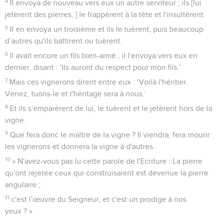
4
Il envoya de nouveau vers eux un autre serviteur ; ils [lui
jetèrent des pierres, ] le frappèrent à la tête et l'insultèrent.
5
Il en envoya un troisième et ils le tuèrent, puis beaucoup
d’autres qu'ils battirent ou tuèrent.
6
Il avait encore un fils bien-aimé ; il l'envoya vers eux en
dernier, disant : ‘Ils auront du respect pour mon fils.’
7
Mais ces vignerons dirent entre eux : ‘Voilà l'héritier.
Venez, tuons-le et l'héritage sera à nous.’
8
Et ils s’emparèrent de lui, le tuèrent et le jetèrent hors de la
vigne.
9
Que fera donc le maître de la vigne ? Il viendra, fera mourir
les vignerons et donnera la vigne à d'autres.
10
» N'avez-vous pas lu cette parole de l'Ecriture : La pierre
qu'ont rejetée ceux qui construisaient est devenue la pierre
angulaire ;
11
c'est l’œuvre du Seigneur, et c'est un prodige à nos
yeux ? »