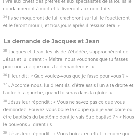
livré aux chefs des prêtres et aux spécialistes de la loi. Ils le
condamneront à mort et le livreront aux non-Juifs.
34
Ils se moqueront de lui, cracheront sur lui, le fouetteront
et le feront mourir, et trois jours après il ressuscitera. »
La demande de Jacques et Jean
35
Jacques et Jean, les fils de Zébédée, s'approchèrent de
Jésus et lui dirent : « Maître, nous voudrions que tu fasses
pour nous ce que nous te demanderons. »
36
Il leur dit : « Que voulez-vous que je fasse pour vous ? »
37
« Accorde-nous, lui dirent-ils, d'être assis l'un à ta droite et
l'autre à ta gauche, quand tu seras dans ta gloire. »
38
Jésus leur répondit : « Vous ne savez pas ce que vous
demandez. Pouvez-vous boire la coupe que je vais boire ou
être baptisés du baptême dont je vais être baptisé ? » « Nous
le pouvons », dirent-ils.
39
Jésus leur répondit : « Vous boirez en effet la coupe que