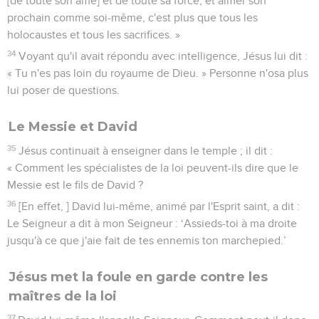
[de toute son âme] et de toute sa force, et aimer son
prochain comme soi-même, c'est plus que tous les
holocaustes et tous les sacrifices. »
34
Voyant qu'il avait répondu avec intelligence, Jésus lui dit :
« Tu n'es pas loin du royaume de Dieu. » Personne n'osa plus
lui poser de questions.
Le Messie et David
35
Jésus continuait à enseigner dans le temple ; il dit :
« Comment les spécialistes de la loi peuvent-ils dire que le
Messie est le fils de David ?
36
[En effet, ] David lui-même, animé par l'Esprit saint, a dit :
Le Seigneur a dit à mon Seigneur : ‘Assieds-toi à ma droite
jusqu'à ce que j'aie fait de tes ennemis ton marchepied.’
Jésus met la foule en garde contre les
maîtres de la loi
37