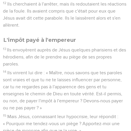
12
Ils cherchaient à l'arrêter, mais ils redoutaient les réactions
de la foule. Ils avaient compris que c'était pour eux que
Jésus avait dit cette parabole. Ils le laissèrent alors et s'en
allèrent.
L'impôt payé à l'empereur
13
Ils envoyèrent auprès de Jésus quelques pharisiens et des
hérodiens, afin de le prendre au piège de ses propres
paroles.
14
Ils vinrent lui dire : « Maître, nous savons que tes paroles
sont vraies et que tu ne te laisses influencer par personne,
car tu ne regardes pas à l'apparence des gens et tu
enseignes le chemin de Dieu en toute vérité. Est-il permis,
ou non, de payer l'impôt à l'empereur ? Devons-nous payer
ou ne pas payer ? »
15
Mais Jésus, connaissant leur hypocrisie, leur répondit :
« Pourquoi me tendez-vous un piège ? Apportez-moi une
pièce de monnaie afin que je la voie. »