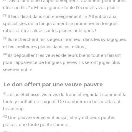
David lui-même l'appelle Seigneur. Comment peut-il donc
être son fils ? » Et une grande foule l'écoutait avec plaisir.
38
Il leur disait dans son enseignement : « Attention aux
spécialistes de la loi qui aiment se promener en longues
robes et être salués sur les places publiques !
39
Ils recherchent les sièges d'honneur dans les synagogues
et les meilleures places dans les festins ;
40
ils dépouillent les veuves de leurs biens tout en faisant
pour l'apparence de longues prières. Ils seront jugés plus
sévèrement. »
Le don offert par une veuve pauvre
41
Jésus était assis vis-à-vis du tronc et regardait comment la
foule y mettait de l'argent. De nombreux riches mettaient
beaucoup.
42
Une pauvre veuve vint aussi ; elle y mit deux petites
pièces, une toute petite somme.