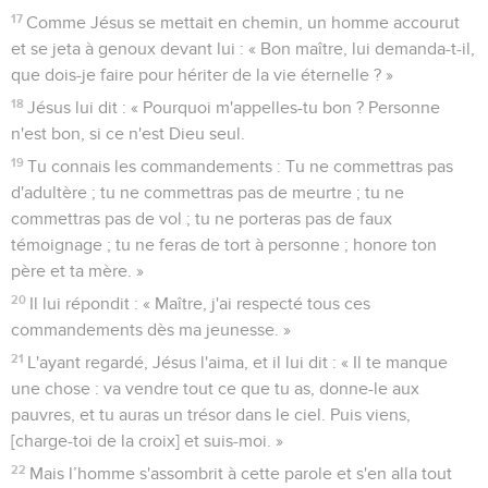
17
Comme Jésus se mettait en chemin, un homme accourut
et se jeta à genoux devant lui : « Bon maître, lui demanda-t-il,
que dois-je faire pour hériter de la vie éternelle ? »
18
Jésus lui dit : « Pourquoi m'appelles-tu bon ? Personne
n'est bon, si ce n'est Dieu seul.
19
Tu connais les commandements : Tu ne commettras pas
d'adultère ; tu ne commettras pas de meurtre ; tu ne
commettras pas de vol ; tu ne porteras pas de faux
témoignage ; tu ne feras de tort à personne ; honore ton
père et ta mère. »
20
Il lui répondit : « Maître, j'ai respecté tous ces
commandements dès ma jeunesse. »
21
L'ayant regardé, Jésus l'aima, et il lui dit : « Il te manque
une chose : va vendre tout ce que tu as, donne-le aux
pauvres, et tu auras un trésor dans le ciel. Puis viens,
[charge-toi de la croix] et suis-moi. »
22
Mais l’homme s'assombrit à cette parole et s'en alla tout