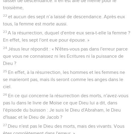
laisser de descendance. Il en est allé de même pour le
troisième,
22
et aucun des sept n’a laissé de descendance. Après eux
tous, la femme est morte aussi.
23
A la résurrection, duquel d'entre eux sera-t-elle la femme ?
En effet, les sept l'ont eue pour épouse. »
24
Jésus leur répondit : « N'êtes-vous pas dans l'erreur parce
que vous ne connaissez ni les Ecritures ni la puissance de
Dieu ?
25
En effet, à la résurrection, les hommes et les femmes ne
se marieront pas, mais ils seront comme les anges dans le
ciel.
26
En ce qui concerne la résurrection des morts, n'avez-vous
pas lu dans le livre de Moïse ce que Dieu lui a dit, dans
l'épisode du buisson : Je suis le Dieu d'Abraham, le Dieu
d'Isaac et le Dieu de Jacob ?
27
Dieu n'est pas le Dieu des morts, mais des vivants. Vous
êtes complètement dans l'erreur. »