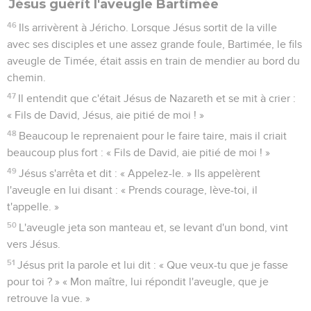
Jésus guérit l'aveugle Bartimée
46
Ils arrivèrent à Jéricho. Lorsque Jésus sortit de la ville
avec ses disciples et une assez grande foule, Bartimée, le fils
aveugle de Timée, était assis en train de mendier au bord du
chemin.
47
Il entendit que c'était Jésus de Nazareth et se mit à crier :
« Fils de David, Jésus, aie pitié de moi ! »
48
Beaucoup le reprenaient pour le faire taire, mais il criait
beaucoup plus fort : « Fils de David, aie pitié de moi ! »
49
Jésus s'arrêta et dit : « Appelez-le. » Ils appelèrent
l'aveugle en lui disant : « Prends courage, lève-toi, il
t'appelle. »
50
L'aveugle jeta son manteau et, se levant d'un bond, vint
vers Jésus.
51
Jésus prit la parole et lui dit : « Que veux-tu que je fasse
pour toi ? » « Mon maître, lui répondit l'aveugle, que je
retrouve la vue. »