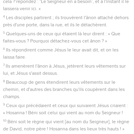
cela ?’répondez : ‘Le Seigneur en a besoin’, et à l'instant il le
laissera venir ici. »
4
Les disciples partirent ; ils trouvèrent l'ânon attaché dehors
près d'une porte, dans la rue, et ils le détachèrent.
5
Quelques-uns de ceux qui étaient là leur dirent : « Que
faites-vous ? Pourquoi détachez-vous cet ânon ? »
6
Ils répondirent comme Jésus le leur avait dit, et on les
laissa faire.
7
Ils amenèrent l'ânon à Jésus, jetèrent leurs vêtements sur
lui, et Jésus s'assit dessus.
8
Beaucoup de gens étendirent leurs vêtements sur le
chemin, et d'autres des branches qu'ils coupèrent dans les
champs.
9
Ceux qui précédaient et ceux qui suivaient Jésus criaient :
« Hosanna ! Béni soit celui qui vient au nom du Seigneur !
10
Béni soit le règne qui vient [au nom du Seigneur], le règne
de David, notre père ! Hosanna dans les lieux très hauts ! »