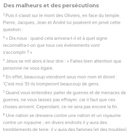
Des malheurs et des persécutions
3
Puis il s'assit sur le mont des Oliviers, en face du temple.
Pierre, Jacques, Jean et André lui posèrent en privé cette
question :
4
« Dis-nous : quand cela arrivera-t-il et à quel signe
reconnaîtra-t-on que tous ces événements vont
s'accomplir ? »
5
Jésus se mit alors à leur dire : « Faites bien attention que
personne ne vous égare.
6
En effet, beaucoup viendront sous mon nom et diront :
‘C'est moi.’Et ils tromperont beaucoup de gens.
7
Quand vous entendrez parler de guerres et de menaces de
guerres, ne vous laissez pas effrayer, car il faut que ces
choses arrivent. Cependant, ce ne sera pas encore la fin.
8
Une nation se dressera contre une nation et un royaume
contre un royaume ; en divers endroits il y aura des
tremblements de terre, il y aura des famines [et des troubles].