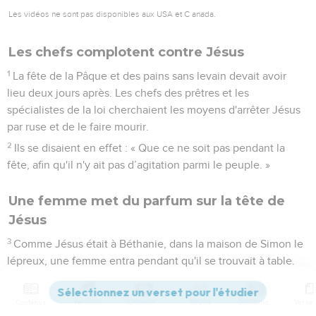
Les vidéos ne sont pas disponibles aux USA et C anada.
Les chefs complotent contre Jésus
1
La fête de la Pâque et des pains sans levain devait avoir
lieu deux jours après. Les chefs des prêtres et les
spécialistes de la loi cherchaient les moyens d'arrêter Jésus
par ruse et de le faire mourir.
2
Ils se disaient en effet : « Que ce ne soit pas pendant la
fête, afin qu'il n'y ait pas d’agitation parmi le peuple. »
Une femme met du parfum sur la tête de
Jésus
3
Comme Jésus était à Béthanie, dans la maison de Simon le
lépreux, une femme entra pendant qu'il se trouvait à table.
Elle tenait un vase qui contenait un parfum de nard pur très
cher. Elle brisa le vase et versa le parfum sur la tête de
Contenus
Versions
Commentaires
Strong
Dictionnaire
Jésus.