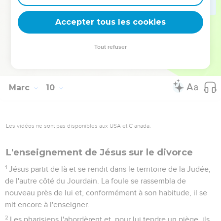
49
En effet, tout homme sera salé de feu [et tout sacrifice
Accepter tous les cookies
sera salé de sel].
50
Le sel est une bonne chose, mais s'il perd sa saveur, avec
Tout refuser
quoi la lui rendrez-vous ? Ayez du sel en vous-mêmes et
soyez en paix les uns avec les autres. »
Marc
10
Les vidéos ne sont pas disponibles aux USA et C anada.
L'enseignement de Jésus sur le divorce
1
Jésus partit de là et se rendit dans le territoire de la Judée,
de l'autre côté du Jourdain. La foule se rassembla de
nouveau près de lui et, conformément à son habitude, il se
mit encore à l'enseigner.
2
Les pharisiens l'abordèrent et, pour lui tendre un piège, ils