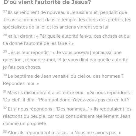
D'où vient l'autorité de Jésus?
27
Ils se rendirent de nouveau à Jérusalem et, pendant que
Jésus se promenait dans le temple, les chefs des prêtres, les
spécialistes de la loi et les anciens vinrent vers lui
28
et lui dirent : « Par quelle autorité fais-tu ces choses et qui
t'a donné l'autorité de les faire ? »
29
Jésus leur répondit : « Je vous poserai [moi aussi] une
question ; répondez-moi, et je vous dirai par quelle autorité
je fais ces choses.
30
Le baptême de Jean venait-il du ciel ou des hommes ?
Répondez-moi. »
31
Mais ils raisonnèrent ainsi entre eux : « Si nous répondons :
‘Du ciel’, il dira : ‘Pourquoi donc n'avez-vous pas cru en lui ?’
32
Et si nous répondons : ‘Des hommes…’ » Ils redoutaient les
réactions du peuple, car tous considéraient réellement Jean
comme un prophète.
33
Alors ils répondirent à Jésus : « Nous ne savons pas. »