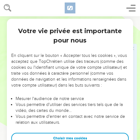
Sérieuse mise en garde
Segond 21
42
Mais si quelqu'un fait trébucher un seul de ces petits qui
Votre vie privée est importante
croient en moi, il vaudrait mieux pour lui qu'on attache à son
Marc
9
cou une grosse meule de moulin et qu'on le jette à la mer.
pour nous
43
» Si ta main te pousse à mal agir, coupe-la. Mieux vaut
pour toi entrer manchot dans la vie que d'avoir les deux
En cliquant sur le bouton « Accepter tous les cookies », vous
acceptez que TopChrétien utilise des traceurs (comme des
mains et d'aller en enfer, dans le feu qui ne s'éteint pas,
cookies ou l'identifiant unique de votre compte utilisateur) et
44
[là où le ver ne meurt pas et où le feu ne s'éteint pas ].
traite vos données à caractère personnel (comme vos
données de navigation et les informations renseignées dans
45
Si ton pied te pousse à mal agir, coupe-le. Mieux vaut
votre compte utilisateur) dans les buts suivants :
pour toi entrer boiteux dans la vie que d'avoir les deux pieds
et d'être jeté en enfer, [dans le feu qui ne s'éteint pas,
Mesurer l'audience de notre service
Vous permettre d'utiliser des services tiers tels que de la
46
là où le ver ne meurt pas et où le feu ne s'éteint pas ].
vidéo, des cartes du monde…
47
Et si ton œil te pousse à mal agir, arrache-le. Mieux vaut
Vous permettre d'entrer en contact avec notre service de
pour toi entrer dans le royaume de Dieu avec un seul œil
relation aux utilisateurs.
que d'avoir deux yeux et d'être jeté dans l’enfer [de feu],
48
Choisir mes cookies
là où le ver ne meurt pas et où le feu ne s'éteint pas.