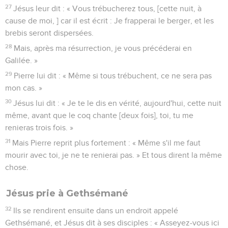
27
Jésus leur dit : « Vous trébucherez tous, [cette nuit, à
cause de moi, ] car il est écrit : Je frapperai le berger, et les
brebis seront dispersées.
28
Mais, après ma résurrection, je vous précéderai en
Galilée. »
29
Pierre lui dit : « Même si tous trébuchent, ce ne sera pas
mon cas. »
30
Jésus lui dit : « Je te le dis en vérité, aujourd'hui, cette nuit
même, avant que le coq chante [deux fois], toi, tu me
renieras trois fois. »
31
Mais Pierre reprit plus fortement : « Même s'il me faut
mourir avec toi, je ne te renierai pas. » Et tous dirent la même
chose.
Jésus prie à Gethsémané
32
Ils se rendirent ensuite dans un endroit appelé
Gethsémané, et Jésus dit à ses disciples : « Asseyez-vous ici