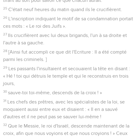
tirant au sort pour savoir ce que chacun aurait.
25
C'était neuf heures du matin quand ils le crucifièrent.
26
L'inscription indiquant le motif de sa condamnation portait
ces mots : « Le roi des Juifs ».
27
Ils crucifièrent avec lui deux brigands, l'un à sa droite et
l'autre à sa gauche.
28
[Ainsi fut accompli ce que dit l'Ecriture : Il a été compté
parmi les criminels. ]
29
Les passants l'insultaient et secouaient la tête en disant :
« Hé ! toi qui détruis le temple et qui le reconstruis en trois
jours,
30
sauve-toi toi-même, descends de la croix ! »
31
Les chefs des prêtres, avec les spécialistes de la loi, se
moquaient aussi entre eux et disaient : « Il en a sauvé
d'autres et il ne peut pas se sauver lui-même !
32
Que le Messie, le roi d'Israël, descende maintenant de la
croix, afin que nous voyions et que nous croyions ! » Ceux