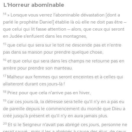
L'Horreur abominable
14
» Lorsque vous verrez l'abominable dévastation [dont a
parlé le prophète Daniel] établie là où elle ne doit pas être –
que celui qui lit fasse attention – alors, que ceux qui seront
en Judée s'enfuient dans les montagnes,
15
que celui qui sera sur le toit ne descende pas et n'entre
pas dans sa maison pour prendre quelque chose,
16
et que celui qui sera dans les champs ne retourne pas en
arrière pour prendre son manteau.
17
Malheur aux femmes qui seront enceintes et à celles qui
allaiteront durant ces jours-là !
18
Priez pour que cela n'arrive pas en hiver,
19
car ces jours-là, la détresse sera telle qu'il n'y en a pas eu
de pareille depuis le commencement du monde que Dieu a
créé jusqu'à présent et qu'il n'y en aura jamais plus.
20
Et si le Seigneur n'avait pas abrégé ces jours, personne ne
serait sauvé ; mais il les a abrégés à cause des élus, de ceux