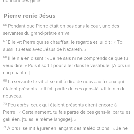
donnant des gifles.
Pierre renie Jésus
66
Pendant que Pierre était en bas dans la cour, une des
servantes du grand-prêtre arriva.
67
Elle vit Pierre qui se chauffait, le regarda et lui dit : « Toi
aussi, tu étais avec Jésus de Nazareth. »
68
Il le nia en disant : « Je ne sais ni ne comprends ce que tu
veux dire. » Puis il sortit pour aller dans le vestibule. [Alors un
coq chanta. ]
69
La servante le vit et se mit à dire de nouveau à ceux qui
étaient présents : « Il fait partie de ces gens-là. » Il le nia de
nouveau.
70
Peu après, ceux qui étaient présents dirent encore à
Pierre : « Certainement, tu fais partie de ces gens-là, car tu es
galiléen, [tu as le même langage]. »
71
Alors il se mit à jurer en lançant des malédictions : « Je ne