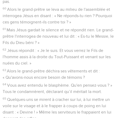
pas.
60
Alors le grand-prêtre se leva au milieu de l'assemblée et
interrogea Jésus en disant : « Ne réponds-tu rien ? Pourquoi
ces gens témoignent-ils contre toi ? »
61
Mais Jésus gardait le silence et ne répondit rien. Le grand-
prêtre l'interrogea de nouveau et lui dit : « Es-tu le Messie, le
Fils du Dieu béni ? »
62
Jésus répondit : « Je le suis. Et vous verrez le Fils de
l'homme assis à la droite du Tout-Puissant et venant sur les
nuées du ciel. »
63
Alors le grand-prêtre déchira ses vêtements et dit :
« Qu'avons-nous encore besoin de témoins ?
64
Vous avez entendu le blasphème. Qu'en pensez-vous ? »
Tous le condamnèrent, déclarant qu’il méritait la mort.
65
Quelques-uns se mirent à cracher sur lui, à lui mettre un
voile sur le visage et à le frapper à coups de poing en lui
disant : « Devine ! » Même les serviteurs le frappaient en lui