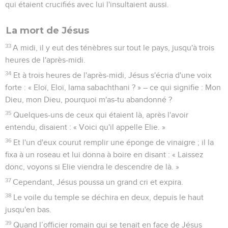
qui étaient crucifiés avec lui l'insultaient aussi.
La mort de Jésus
33
A midi, il y eut des ténèbres sur tout le pays, jusqu'à trois
heures de l'après-midi.
34
Et à trois heures de l'après-midi, Jésus s'écria d'une voix
forte : « Eloï, Eloï, lama sabachthani ? » – ce qui signifie : Mon
Dieu, mon Dieu, pourquoi m'as-tu abandonné ?
35
Quelques-uns de ceux qui étaient là, après l'avoir
entendu, disaient : « Voici qu'il appelle Elie. »
36
Et l'un d'eux courut remplir une éponge de vinaigre ; il la
fixa à un roseau et lui donna à boire en disant : « Laissez
donc, voyons si Elie viendra le descendre de là. »
37
Cependant, Jésus poussa un grand cri et expira.
38
Le voile du temple se déchira en deux, depuis le haut
jusqu'en bas.
39
Quand l’officier romain qui se tenait en face de Jésus