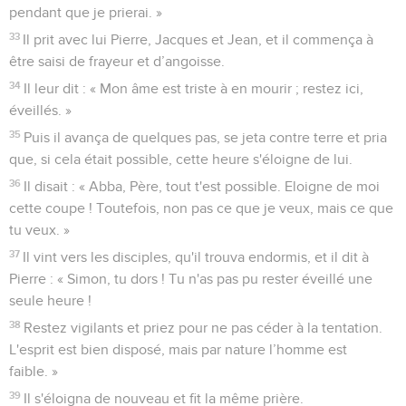
pendant que je prierai. »
33
Il prit avec lui Pierre, Jacques et Jean, et il commença à
être saisi de frayeur et d’angoisse.
34
Il leur dit : « Mon âme est triste à en mourir ; restez ici,
éveillés. »
35
Puis il avança de quelques pas, se jeta contre terre et pria
que, si cela était possible, cette heure s'éloigne de lui.
36
Il disait : « Abba, Père, tout t'est possible. Eloigne de moi
cette coupe ! Toutefois, non pas ce que je veux, mais ce que
tu veux. »
37
Il vint vers les disciples, qu'il trouva endormis, et il dit à
Pierre : « Simon, tu dors ! Tu n'as pas pu rester éveillé une
seule heure !
38
Restez vigilants et priez pour ne pas céder à la tentation.
L'esprit est bien disposé, mais par nature l’homme est
faible. »
39
Il s'éloigna de nouveau et fit la même prière.