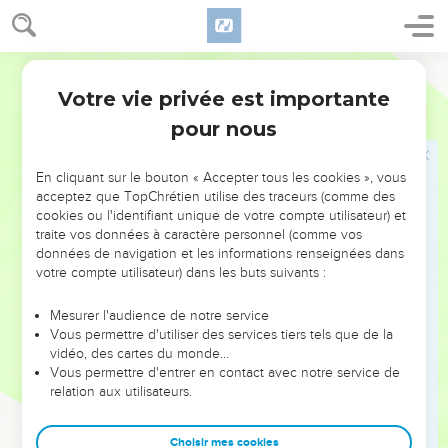
37
David lui-même l'appelle Seigneur. Comment peut-il donc
être son fils ? » Et une grande foule l'écoutait avec plaisir.
38
Il leur disait dans son enseignement : « Attention aux
Segond 21
spécialistes de la loi qui aiment se promener en longues
Votre vie privée est importante
Marc
12
robes et être salués sur les places publiques !
pour nous
39
Ils recherchent les sièges d'honneur dans les synagogues
et les meilleures places dans les festins ;
En cliquant sur le bouton « Accepter tous les cookies », vous
40
ils dépouillent les veuves de leurs biens tout en faisant
acceptez que TopChrétien utilise des traceurs (comme des
cookies ou l'identifiant unique de votre compte utilisateur) et
pour l'apparence de longues prières. Ils seront jugés plus
traite vos données à caractère personnel (comme vos
sévèrement. »
données de navigation et les informations renseignées dans
votre compte utilisateur) dans les buts suivants :
Le don offert par une veuve pauvre
Mesurer l'audience de notre service
41
Jésus était assis vis-à-vis du tronc et regardait comment la
Vous permettre d'utiliser des services tiers tels que de la
foule y mettait de l'argent. De nombreux riches mettaient
vidéo, des cartes du monde…
Vous permettre d'entrer en contact avec notre service de
beaucoup.
relation aux utilisateurs.
42
Une pauvre veuve vint aussi ; elle y mit deux petites
pièces, une toute petite somme.
Choisir mes cookies