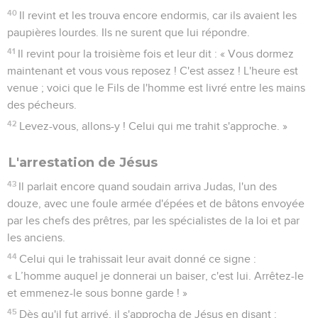
40
Il revint et les trouva encore endormis, car ils avaient les
paupières lourdes. Ils ne surent que lui répondre.
41
Il revint pour la troisième fois et leur dit : « Vous dormez
maintenant et vous vous reposez ! C'est assez ! L'heure est
venue ; voici que le Fils de l'homme est livré entre les mains
des pécheurs.
42
Levez-vous, allons-y ! Celui qui me trahit s'approche. »
L'arrestation de Jésus
43
Il parlait encore quand soudain arriva Judas, l'un des
douze, avec une foule armée d'épées et de bâtons envoyée
par les chefs des prêtres, par les spécialistes de la loi et par
les anciens.
44
Celui qui le trahissait leur avait donné ce signe :
« L’homme auquel je donnerai un baiser, c'est lui. Arrêtez-le
et emmenez-le sous bonne garde ! »
45
Dès qu'il fut arrivé, il s'approcha de Jésus en disant :