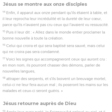
Jésus se montre aux onze disciples
14
Enfin, il apparut aux onze pendant qu'ils étaient à table, et
il leur reprocha leur incrédulité et la dureté de leur cœur,
parce qu'ils n'avaient pas cru ceux qui l'avaient vu ressuscité.
15
Puis il leur dit : « Allez dans le monde entier proclamer la
bonne nouvelle à toute la création.
16
Celui qui croira et qui sera baptisé sera sauvé, mais celui
qui ne croira pas sera condamné.
17
Voici les signes qui accompagneront ceux qui auront cru :
en mon nom, ils pourront chasser des démons, parler de
nouvelles langues,
18
attraper des serpents, et s'ils boivent un breuvage mortel,
celui-ci ne leur fera aucun mal ; ils poseront les mains sur les
malades et ceux-ci seront guéris. »
Jésus retourne auprès de Dieu
19
Après leur avoir parlé, le Seigneur fut enlevé au ciel, et il