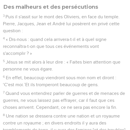
Des malheurs et des persécutions
3
Puis il s'assit sur le mont des Oliviers, en face du temple.
Pierre, Jacques, Jean et André lui posèrent en privé cette
question :
4
« Dis-nous : quand cela arrivera-t-il et à quel signe
reconnaîtra-t-on que tous ces événements vont
s'accomplir ? »
5
Jésus se mit alors à leur dire : « Faites bien attention que
personne ne vous égare.
6
En effet, beaucoup viendront sous mon nom et diront :
‘C'est moi.’Et ils tromperont beaucoup de gens.
7
Quand vous entendrez parler de guerres et de menaces de
guerres, ne vous laissez pas effrayer, car il faut que ces
choses arrivent. Cependant, ce ne sera pas encore la fin.
8
Une nation se dressera contre une nation et un royaume
contre un royaume ; en divers endroits il y aura des
tremblements de terre, il y aura des famines [et des troubles].