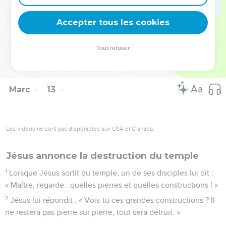
43
Alors Jésus appela ses disciples et leur dit : « Je vous le
dis en vérité, cette pauvre veuve a donné plus que tous ceux
Accepter tous les cookies
qui ont mis dans le tronc,
44
car tous ont pris de leur superflu pour mettre dans le tronc,
Tout refuser
tandis qu’elle, elle a mis de son nécessaire, tout ce qu'elle
possédait, tout ce qu'elle avait pour vivre. »
Marc
13
Les vidéos ne sont pas disponibles aux USA et C anada.
Jésus annonce la destruction du temple
1
Lorsque Jésus sortit du temple, un de ses disciples lui dit :
« Maître, regarde : quelles pierres et quelles constructions ! »
2
Jésus lui répondit : « Vois-tu ces grandes constructions ? Il
ne restera pas pierre sur pierre, tout sera détruit. »