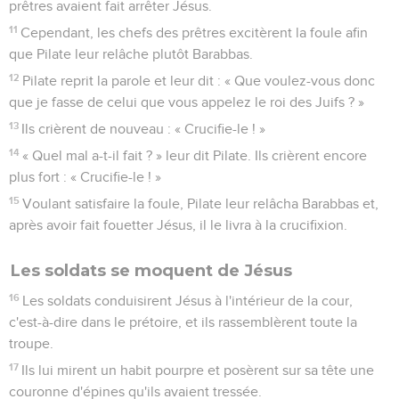
prêtres avaient fait arrêter Jésus.
11
Cependant, les chefs des prêtres excitèrent la foule afin
que Pilate leur relâche plutôt Barabbas.
12
Pilate reprit la parole et leur dit : « Que voulez-vous donc
que je fasse de celui que vous appelez le roi des Juifs ? »
13
Ils crièrent de nouveau : « Crucifie-le ! »
14
« Quel mal a-t-il fait ? » leur dit Pilate. Ils crièrent encore
plus fort : « Crucifie-le ! »
15
Voulant satisfaire la foule, Pilate leur relâcha Barabbas et,
après avoir fait fouetter Jésus, il le livra à la crucifixion.
Les soldats se moquent de Jésus
16
Les soldats conduisirent Jésus à l'intérieur de la cour,
c'est-à-dire dans le prétoire, et ils rassemblèrent toute la
troupe.
17
Ils lui mirent un habit pourpre et posèrent sur sa tête une
couronne d'épines qu'ils avaient tressée.