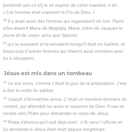
[entendit son cri et] le vit expirer de cette manière, il dit :
« Cet homme était vraiment le Fils de Dieu. »
40
Il y avait aussi des femmes qui regardaient de loin. Parmi
elles étaient Marie de Magdala, Marie, mère de Jacques le
jeune et de Joses, ainsi que Salomé,
41
qui le suivaient et le servaient lorsqu'il était en Galilée, et
beaucoup d’autres femmes qui étaient aussi montées avec
lui à Jérusalem.
Jésus est mis dans un tombeau
42
Le soir venu, comme c'était le jour de la préparation, c'est-
à-dire la veille du sabbat,
43
Joseph d'Arimathée arriva. C’était un membre éminent du
conseil, qui attendait lui aussi le royaume de Dieu. Il osa se
rendre vers Pilate pour demander le corps de Jésus.
44
Pilate s'étonna qu'il soit déjà mort ; il fit venir l’officier et
lui demanda si Jésus était mort depuis longtemps.