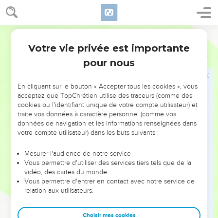
sera plus supportable au jour du jugement que le vôtre.
23
Et toi, Capernaüm, qui as été élevée jusqu'au ciel, tu seras
abaissée jusqu'en enfer ; car si les miracles qui ont été faits
Ostervald
au milieu de toi eussent été faits à Sodome, elle subsisterait
Votre vie privée est importante
Matthieu
11
encore aujourd'hui.
pour nous
24
C'est pourquoi je vous dis que le sort du pays de Sodome
sera plus supportable au jour du jugement que le tien.
En cliquant sur le bouton « Accepter tous les cookies », vous
acceptez que TopChrétien utilise des traceurs (comme des
Venez à moi pour trouver le repos
cookies ou l'identifiant unique de votre compte utilisateur) et
traite vos données à caractère personnel (comme vos
25
En ce temps-là Jésus, prenant la parole, dit : Je te loue, ô
données de navigation et les informations renseignées dans
Père, Seigneur du ciel et de la terre, de ce que tu as caché
votre compte utilisateur) dans les buts suivants :
ces choses aux sages et aux intelligents, et que tu les as
révélées aux enfants.
Mesurer l'audience de notre service
Vous permettre d'utiliser des services tiers tels que de la
26
Oui, mon Père ! cela est ainsi, parce que tu l'as trouvé bon.
vidéo, des cartes du monde…
27
Vous permettre d'entrer en contact avec notre service de
Toutes choses m'ont été données par mon Père ; et nul ne
relation aux utilisateurs.
connaît le Fils que le Père ; et nul ne connaît le Père que le
Fils, et celui à qui le Fils aura voulu le faire connaître.
Choisir mes cookies
28