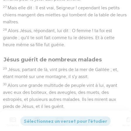
27
Mais elle dit : Il est vrai, Seigneur ! cependant les petits
chiens mangent des miettes qui tombent de la table de leurs
maîtres.
28
Alors Jésus, répondant, lui dit : O femme ! ta foi est
grande ; qu'il te soit fait comme tu le désires. Et à cette
heure même sa fille fut guérie.
Jésus guérit de nombreux malades
29
Jésus, partant de là, vint près de la mer de Galilée ; et,
étant monté sur une montagne, il s'y assit.
30
Alors une grande multitude de peuple vint à lui, ayant
avec eux des boiteux, des aveugles, des muets, des
estropiés, et plusieurs autres malades. Ils les mirent aux
pieds de Jésus, et il les guérit.
31
De sorte que le peuple était dans l'admiration, voyant que
les muets parlaient, que les estropiés étaient guéris, que les
Contenus
Versions
Commentaires
Strong
Dictionnaire
boiteux marchaient, que les aveugles voyaient ; et ils