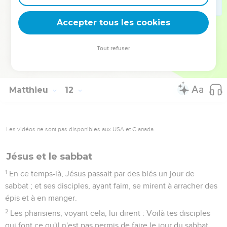
Venez à moi, vous tous qui êtes fatigués et chargés, et je
vous soulagerai.
Accepter tous les cookies
29
Chargez-vous de mon joug, et apprenez de moi, parce
que je suis doux et humble de cour, et vous trouverez le
Tout refuser
repos de vos âmes ;
30
car mon joug est aisé, et mon fardeau léger.
Matthieu
12
Les vidéos ne sont pas disponibles aux USA et C anada.
Jésus et le sabbat
1
En ce temps-là, Jésus passait par des blés un jour de
sabbat ; et ses disciples, ayant faim, se mirent à arracher des
épis et à en manger.
2
Les pharisiens, voyant cela, lui dirent : Voilà tes disciples
qui font ce qu'il n'est pas permis de faire le jour du sabbat.