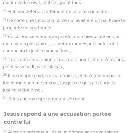
multitude le suivit, et il les guérit tous.
16
Et il leur défendit fortement de le faire connaître ;
17
De sorte que fut accompli ce qui avait été dit par Ésaïe le
prophète en ces termes :
18
Voici mon serviteur que j'ai élu, mon bien-aimé en qui
mon âme a pris plaisir ; je mettrai mon Esprit sur lui, et il
annoncera la justice aux nations ;
19
Il ne contestera point, et ne criera point, et on n'entendra
point sa voix dans les places ;
20
Il ne rompra pas le roseau froissé, et il n'éteindra pas le
lumignon qui fume encore, jusqu'à ce qu'il ait rendu la
justice victorieuse ;
21
Et les nations espéreront en son nom.
Jésus répond à une accusation portée
contre lui
22
Alors on présenta à Jésus un démoniaque aveugle et