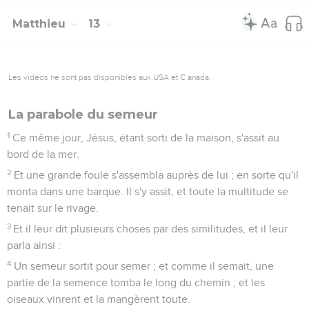
Matthieu
13
Les vidéos ne sont pas disponibles aux USA et C anada.
La parabole du semeur
1
Ce même jour, Jésus, étant sorti de la maison, s'assit au
bord de la mer.
2
Et une grande foule s'assembla auprès de lui ; en sorte qu'il
monta dans une barque. Il s'y assit, et toute la multitude se
tenait sur le rivage.
3
Et il leur dit plusieurs choses par des similitudes, et il leur
parla ainsi :
4
Un semeur sortit pour semer ; et comme il semait, une
partie de la semence tomba le long du chemin ; et les
oiseaux vinrent et la mangèrent toute.