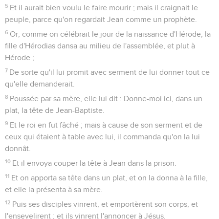
5
Et il aurait bien voulu le faire mourir ; mais il craignait le
peuple, parce qu'on regardait Jean comme un prophète.
6
Or, comme on célébrait le jour de la naissance d'Hérode, la
fille d'Hérodias dansa au milieu de l'assemblée, et plut à
Hérode ;
7
De sorte qu'il lui promit avec serment de lui donner tout ce
qu'elle demanderait.
8
Poussée par sa mère, elle lui dit : Donne-moi ici, dans un
plat, la tête de Jean-Baptiste.
9
Et le roi en fut fâché ; mais à cause de son serment et de
ceux qui étaient à table avec lui, il commanda qu'on la lui
donnât.
10
Et il envoya couper la tête à Jean dans la prison.
11
Et on apporta sa tête dans un plat, et on la donna à la fille,
et elle la présenta à sa mère.
12
Puis ses disciples vinrent, et emportèrent son corps, et
l'ensevelirent ; et ils vinrent l'annoncer à Jésus.