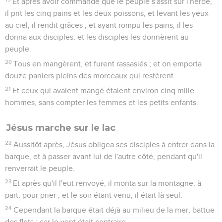
Et après avoir commandé que le peuple s'assît sur l'herbe,
il prit les cinq pains et les deux poissons, et levant les yeux
au ciel, il rendit grâces ; et ayant rompu les pains, il les
donna aux disciples, et les disciples les donnèrent au
peuple.
20
Tous en mangèrent, et furent rassasiés ; et on emporta
douze paniers pleins des morceaux qui restèrent.
21
Et ceux qui avaient mangé étaient environ cinq mille
hommes, sans compter les femmes et les petits enfants.
Jésus marche sur le lac
22
Aussitôt après, Jésus obligea ses disciples à entrer dans la
barque, et à passer avant lui de l'autre côté, pendant qu'il
renverrait le peuple.
23
Et après qu'il l'eut renvoyé, il monta sur la montagne, à
part, pour prier ; et le soir étant venu, il était là seul.
24
Cependant la barque était déjà au milieu de la mer, battue
des flots ; car le vent était contraire.