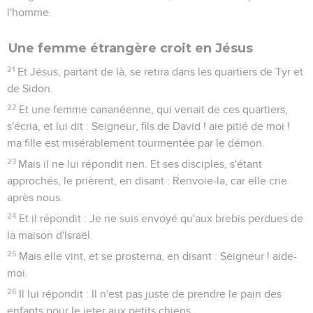
l'homme.
Une femme étrangère croit en Jésus
21
Et Jésus, partant de là, se retira dans les quartiers de Tyr et
de Sidon.
22
Et une femme cananéenne, qui venait de ces quartiers,
s'écria, et lui dit : Seigneur, fils de David ! aie pitié de moi !
ma fille est misérablement tourmentée par le démon.
23
Mais il ne lui répondit rien. Et ses disciples, s'étant
approchés, le prièrent, en disant : Renvoie-la, car elle crie
après nous.
24
Et il répondit : Je ne suis envoyé qu'aux brebis perdues de
la maison d'Israël.
25
Mais elle vint, et se prosterna, en disant : Seigneur ! aide-
moi.
26
Il lui répondit : Il n'est pas juste de prendre le pain des
enfants pour le jeter aux petits chiens.