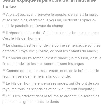
Jésus explique la parabole de la mauvaise
herbe
36
Alors Jésus, ayant renvoyé le peuple, s'en alla à la maison,
et ses disciples, étant venus vers lui, lui dirent : Explique-
nous la parabole de l'ivraie du champ.
37
Il répondit, et leur dit : Celui qui sème la bonne semence,
c'est le Fils de l'homme ;
38
Le champ, c'est le monde ; la bonne semence, ce sont les
enfants du royaume ; l'ivraie, ce sont les enfants du Malin ;
39
L'ennemi qui l'a semée, c'est le diable ; la moisson, c'est la
fin du monde ; et les moissonneurs sont les anges.
40
Comme donc on amasse l'ivraie, et qu'on la brûle dans le
feu, il en sera de même à la fin du monde.
41
Le Fils de l'homme enverra ses anges, qui ôteront de son
royaume tous les scandales et ceux qui feront l'iniquité ;
42
Et ils les jetteront dans la fournaise ardente : là seront les
pleurs et les grincements de dents.