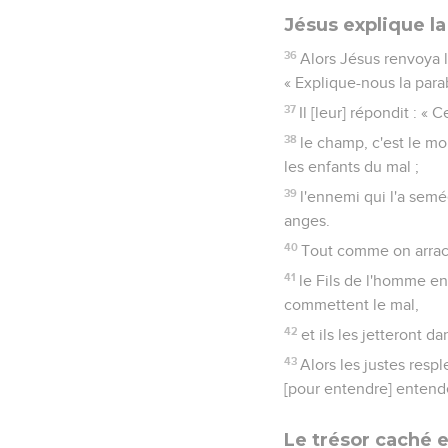
Jésus explique l
36
Alors Jésus renvoya l
« Explique-nous la par
37
Il [leur] répondit : «
38
le champ, c'est le m
les enfants du mal ;
39
l'ennemi qui l'a semée
anges.
40
Tout comme on arrach
41
le Fils de l'homme en
commettent le mal,
42
et ils les jetteront 
43
Alors les justes resp
[pour entendre] entend
Le trésor caché e