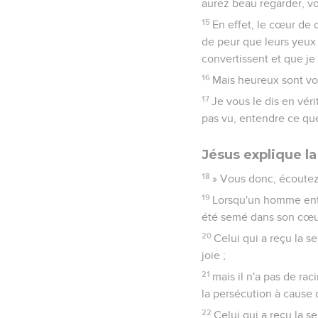
aurez beau regarder, vo
15
En effet, le cœur de 
de peur que leurs yeux 
convertissent et que je 
16
Mais heureux sont vos
17
Je vous le dis en vér
pas vu, entendre ce qu
Jésus explique l
18
» Vous donc, écoutez
19
Lorsqu'un homme ente
été semé dans son cœur
20
Celui qui a reçu la s
joie ;
21
mais il n'a pas de ra
la persécution à cause d
22
Celui qui a reçu la s