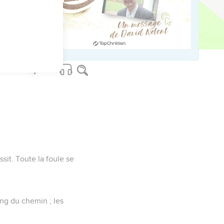
»
r, ma mère. »
sit. Toute la foule se
ng du chemin ; les