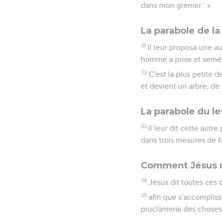
dans mon grenier.’ »
La parabole de l
31
Il leur proposa une 
homme a prise et semé
32
C'est la plus petite 
et devient un arbre, de
La parabole du le
33
Il leur dit cette aut
dans trois mesures de fa
Comment Jésus ut
34
Jésus dit toutes ces c
35
afin que s'accompliss
proclamerai des choses