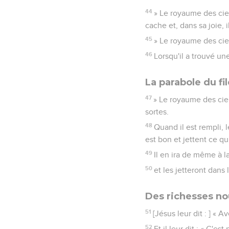
44
» Le royaume des cie
cache et, dans sa joie,
45
» Le royaume des cie
46
Lorsqu'il a trouvé une
La parabole du fil
47
» Le royaume des cie
sortes.
48
Quand il est rempli, l
est bon et jettent ce qu
49
Il en ira de même à l
50
et les jetteront dans
Des richesses no
51
[Jésus leur dit : ] « 
52
Et il leur dit : « C'e