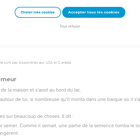
celui qui lui parlait : « Qui est ma mère et qui sont mes frères ? 
Accepter tous les cookies
Choisir mes cookies
 vers ses disciples et dit : « Voici ma mère et mes frères.
ait la volonté de mon Père céleste, celui-là est mon frère, ma sœu
Tout refuser
ne sont pas disponibles aux USA et C anada.
semeur
t de la maison et s'assit au bord du lac.
autour de lui, si nombreuse qu'il monta dans une barque où il s'as
les sur beaucoup de choses. Il dit :
ur semer. Comme il semait, une partie de la semence tomba le lo
angèrent.