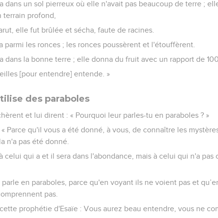
 dans un sol pierreux où elle n'avait pas beaucoup de terre ; elle
 terrain profond,
rut, elle fut brûlée et sécha, faute de racines.
 parmi les ronces ; les ronces poussèrent et l'étouffèrent.
 dans la bonne terre ; elle donna du fruit avec un rapport de 100
eilles [pour entendre] entende. »
tilise des paraboles
hèrent et lui dirent : « Pourquoi leur parles-tu en paraboles ? »
 : « Parce qu'il vous a été donné, à vous, de connaître les mystè
la n'a pas été donné.
à celui qui a et il sera dans l'abondance, mais à celui qui n'a p
r parle en paraboles, parce qu'en voyant ils ne voient pas et qu’e
comprennent pas.
 cette prophétie d'Esaïe : Vous aurez beau entendre, vous ne c