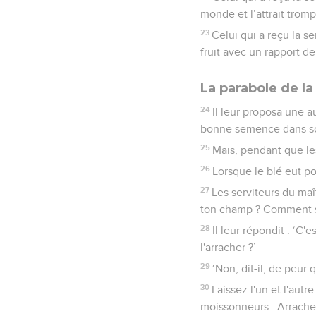
monde et l’attrait trom
23
Celui qui a reçu la s
fruit avec un rapport de
La parabole de l
24
Il leur proposa une 
bonne semence dans s
25
Mais, pendant que le
26
Lorsque le blé eut po
27
Les serviteurs du maî
ton champ ? Comment se 
28
Il leur répondit : ‘C'
l'arracher ?’
29
‘Non, dit-il, de peu
30
Laissez l'un et l'aut
moissonneurs : Arrachez