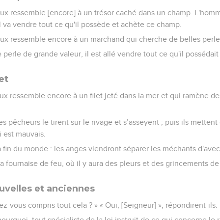
ux ressemble [encore] à un trésor caché dans un champ. L'homme
 il va vendre tout ce qu'il possède et achète ce champ.
ux ressemble encore à un marchand qui cherche de belles perle
 perle de grande valeur, il est allé vendre tout ce qu'il possédait
et
ux ressemble encore à un filet jeté dans la mer et qui ramène de
es pêcheurs le tirent sur le rivage et s’asseyent ; puis ils metten
i est mauvais.
a fin du monde : les anges viendront séparer les méchants d'avec
 la fournaise de feu, où il y aura des pleurs et des grincements de
uvelles et anciennes
Avez-vous compris tout cela ? » « Oui, [Seigneur] », répondirent-ils.
st pourquoi, tout spécialiste de la loi instruit de ce qui concerne 