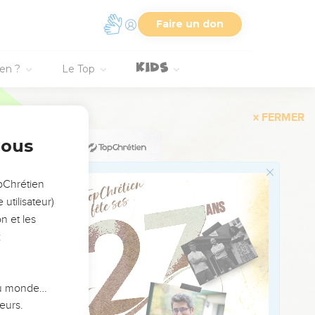
damneront, parce qu'ils
Faire un don
 parce qu'elle est venue
Salomon.
ien ?
Le Top
cher du repos, et il
nous
uve vide, balayée et bien
opChrétien
ans la maison, s'y
utilisateur)
même pour cette
n et les
:
haient à lui parler.
 du monde…
eurs.