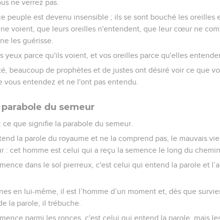
us ne verrez pas.
ce peuple est devenu insensible ; ils se sont bouché les oreilles e
ne voient, que leurs oreilles n'entendent, que leur cœur ne com
ne les guérisse.
 yeux parce qu'ils voient, et vos oreilles parce qu'elles entenden
ité, beaucoup de prophètes et de justes ont désiré voir ce que vo
e vous entendez et ne l'ont pas entendu.
a parabole du semeur
 ce que signifie la parabole du semeur.
nd la parole du royaume et ne la comprend pas, le mauvais vien
 : cet homme est celui qui a reçu la semence le long du chemin
emence dans le sol pierreux, c'est celui qui entend la parole et l
cines en lui-même, il est l’homme d’un moment et, dès que survien
e la parole, il trébuche.
emence parmi les ronces, c'est celui qui entend la parole, mais l