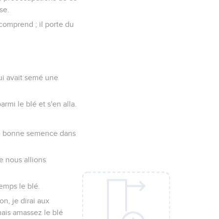
se.
 comprend ; il porte du
ui avait semé une
mi le blé et s'en alla.
 une bonne semence dans
ue nous allions
emps le blé.
n, je dirai aux
mais amassez le blé