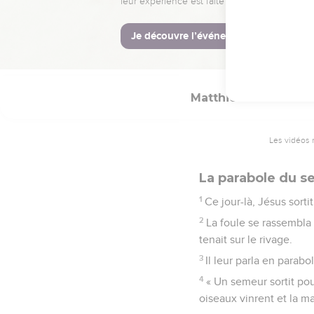
48
Mais Jésus répondit à 
49
Puis il tendit la main
50
En effet, celui qui f
Matthieu
13
Les vidéos 
La parabole du 
1
Ce jour-là, Jésus sorti
2
La foule se rassembla 
tenait sur le rivage.
3
Il leur parla en parabo
4
« Un semeur sortit po
oiseaux vinrent et la m