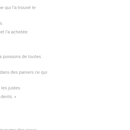
 qui l'a trouvé le
s.
 et l'a achetée.
s poissons de toutes
t dans des paniers ce qui
 les justes
 dents. »
le royaume des cieux