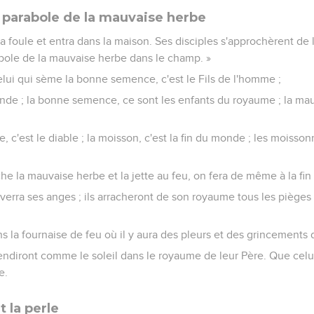
a parabole de la mauvaise herbe
a foule et entra dans la maison. Ses disciples s'approchèrent de l
abole de la mauvaise herbe dans le champ. »
 Celui qui sème la bonne semence, c'est le Fils de l'homme ;
onde ; la bonne semence, ce sont les enfants du royaume ; la ma
, c'est le diable ; la moisson, c'est la fin du monde ; les moisson
e la mauvaise herbe et la jette au feu, on fera de même à la fi
verra ses anges ; ils arracheront de son royaume tous les pièges
dans la fournaise de feu où il y aura des pleurs et des grincements
lendiront comme le soleil dans le royaume de leur Père. Que celui
e.
t la perle