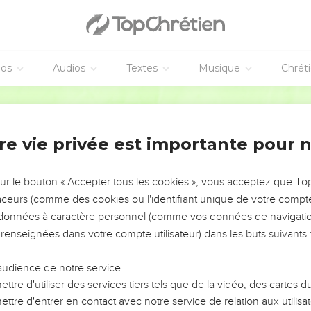
 habitants de Ninive se lèveront avec cette génération et la con
la prédication de Jonas. Or, il y a ici plus que Jonas.
 reine du Midi se lèvera avec cette génération et la condamnera,
rre pour entendre la sagesse de Salomon. Or, il y a ici plus que 
éos
Audios
Textes
Musique
Chrét
prit mauvais
Segond 21
pur est sorti d'un homme, il va dans des endroits arides pour cher
re vie privée est importante pour 
ournerai dans ma maison, d'où je suis sorti.’A son arrivée, il la tro
sur le bouton « Accepter tous les cookies », vous acceptez que T
re avec lui sept autres esprits plus mauvais que lui ; ils entrent d
traceurs (comme des cookies ou l'identifiant unique de votre compte 
ère condition de cet homme est pire que la première. Il en ira de 
s données à caractère personnel (comme vos données de navigatio
 renseignées dans votre compte utilisateur) dans les buts suivants 
ères de Jésus
audience de notre service
ncore à la foule, sa mère et ses frères, qui étaient dehors, cherc
ttre d'utiliser des services tiers tels que de la vidéo, des cartes
ttre d'entrer en contact avec notre service de relation aux utilisat
 Ta mère et tes frères sont dehors et cherchent à te parler. » ]