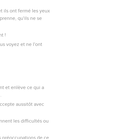
t ils ont fermé les yeux
prenne, qu'ils ne se
t !
us voyez et ne l'ont
t et enlève ce qui a
.
’accepte aussitôt avec
nent les difficultés ou
es préoccupations de ce