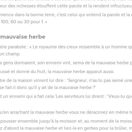
peur des richesses étouffent cette parole et la rendent infructueu
emence dans la bonne terre, c'est celui qui entend la parole et la
 100, 60 ou 30 pour 1. »
a mauvaise herbe
autre parabole : « Le royaume des cieux ressemble à un homme q
on champ.
s gens dormaient, son ennemi vint, sema de la mauvaise herbe par
ussé et donné du fruit, la mauvaise herbe apparut aussi.
tre de la maison vinrent lui dire : ‘Seigneur, n'as-tu pas semé
fait-il donc qu'il y ait de la mauvaise herbe ?’
est un ennemi qui a fait cela.’Les serviteurs lui dirent : ‘Veux-tu q
r qu'en arrachant la mauvaise herbe vous ne déraciniez en même t
re pousser ensemble jusqu'à la moisson et, au moment de la moisso
 d'abord la mauvaise herbe et liez-la en gerbes pour la brûler, 