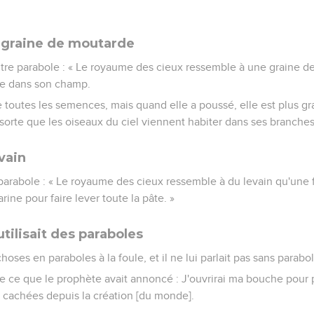
a graine de moutarde
autre parabole : « Le royaume des cieux ressemble à une graine 
e dans son champ.
de toutes les semences, mais quand elle a poussé, elle est plus 
 sorte que les oiseaux du ciel viennent habiter dans ses branches
vain
re parabole : « Le royaume des cieux ressemble à du levain qu'une
rine pour faire lever toute la pâte. »
ilisait des paraboles
hoses en paraboles à la foule, et il ne lui parlait pas sans parabo
e ce que le prophète avait annoncé : J'ouvrirai ma bouche pour p
 cachées depuis la création [du monde].