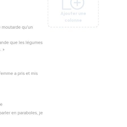
Ajouter une
Ajouter une
Ajouter une
Ajouter une
Ajouter une
colonne
colonne
colonne
colonne
colonne
de moutarde qu'un
grande que les légumes
. »
 femme a pris et mis
le
arler en paraboles, je