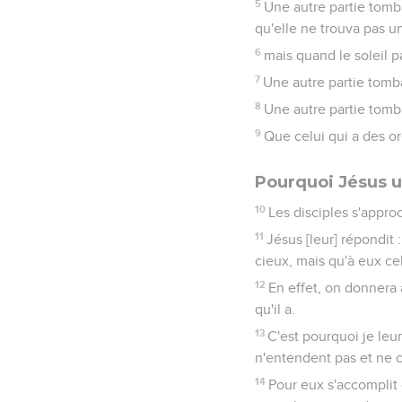
5
Une autre partie tomba
qu'elle ne trouva pas un
6
mais quand le soleil pa
7
Une autre partie tomba
8
Une autre partie tomba
9
Que celui qui a des or
Pourquoi Jésus u
10
Les disciples s'approc
11
Jésus [leur] répondit
cieux, mais qu'à eux ce
12
En effet, on donnera 
qu'il a.
13
C'est pourquoi je leu
n'entendent pas et ne 
14
Pour eux s'accomplit