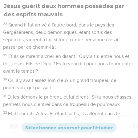
Jésus guérit deux hommes possédés par
des esprits mauvais
28
Quand il fut arrivé à l'autre bord, dans le pays des
Gergéséniens, deux démoniaques, étant sortis des
sépulcres, vinrent à lui, si furieux que personne n'osait
passer par ce chemin-là ;
29
Et ils se mirent à crier en disant : Qu'y a-t-il entre nous et
toi, Jésus, Fils de Dieu ? Es-tu venu ici pour nous tourmenter
avant le temps ?
30
Or, il y avait assez loin d'eux un grand troupeau de
pourceaux qui paissait.
31
Et les démons le prièrent, et lui dirent : Si tu nous chasses,
permets-nous d'entrer dans ce troupeau de pourceaux.
32
Et il leur dit : Allez. Et étant sortis, ils allèrent dans le
troupeau de pourceaux ; et aussitôt tout le troupeau de
pourceaux se précipita avec impétuosité dans la mer, et ils
Contenus
Versions
Commentaires
Strong
Dictionnaire
moururent dans les eaux.