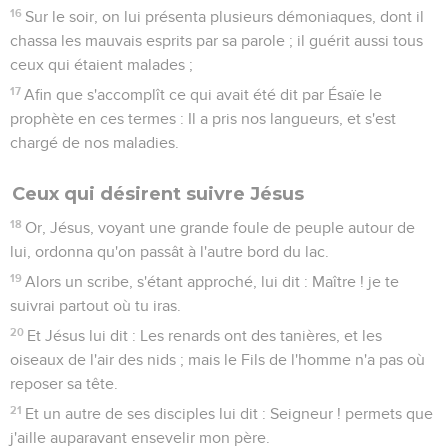
16
Sur le soir, on lui présenta plusieurs démoniaques, dont il
chassa les mauvais esprits par sa parole ; il guérit aussi tous
ceux qui étaient malades ;
17
Afin que s'accomplît ce qui avait été dit par Ésaïe le
prophète en ces termes : Il a pris nos langueurs, et s'est
chargé de nos maladies.
Ceux qui désirent suivre Jésus
18
Or, Jésus, voyant une grande foule de peuple autour de
lui, ordonna qu'on passât à l'autre bord du lac.
19
Alors un scribe, s'étant approché, lui dit : Maître ! je te
suivrai partout où tu iras.
20
Et Jésus lui dit : Les renards ont des tanières, et les
oiseaux de l'air des nids ; mais le Fils de l'homme n'a pas où
reposer sa tête.
21
Et un autre de ses disciples lui dit : Seigneur ! permets que
j'aille auparavant ensevelir mon père.