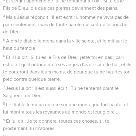
Et s'étant approché de lui, le tentateur lui dit : Si tu es le
Fils de Dieu, dis que ces pierres deviennent des pains.
4
Mais Jésus répondit : Il est écrit : L'homme ne vivra pas de
pain seulement, mais de toute parole qui sort de la bouche
de Dieu.
5
Alors le diable le mena dans la ville sainte, et le mit sur le
haut du temple ;
6
Et il lui dit : Si tu es le Fils de Dieu, jette-toi en bas ; car il
est écrit qu'il ordonnera à ses anges d'avoir soin de toi ; et ils
te porteront dans leurs mains, de peur que tu ne heurtes ton
pied contre quelque pierre.
7
Jésus lui dit : Il est aussi écrit : Tu ne tenteras point le
Seigneur ton Dieu.
8
Le diable le mena encore sur une montagne fort haute, et
lui montra tous les royaumes du monde et leur gloire ;
9
Et lui dit : Je te donnerai toutes ces choses, si, te
prosternant, tu m'adores.