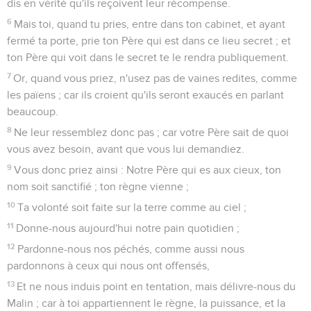
dis en vérité qu'ils reçoivent leur récompense.
6
Mais toi, quand tu pries, entre dans ton cabinet, et ayant
fermé ta porte, prie ton Père qui est dans ce lieu secret ; et
ton Père qui voit dans le secret te le rendra publiquement.
7
Or, quand vous priez, n'usez pas de vaines redites, comme
les païens ; car ils croient qu'ils seront exaucés en parlant
beaucoup.
8
Ne leur ressemblez donc pas ; car votre Père sait de quoi
vous avez besoin, avant que vous lui demandiez.
9
Vous donc priez ainsi : Notre Père qui es aux cieux, ton
nom soit sanctifié ; ton règne vienne ;
10
Ta volonté soit faite sur la terre comme au ciel ;
11
Donne-nous aujourd'hui notre pain quotidien ;
12
Pardonne-nous nos péchés, comme aussi nous
pardonnons à ceux qui nous ont offensés,
13
Et ne nous induis point en tentation, mais délivre-nous du
Malin ; car à toi appartiennent le règne, la puissance, et la