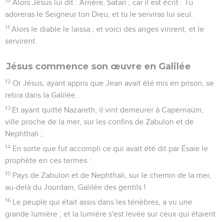
10
Alors Jésus lui dit : Arrière, Satan ; car il est écrit : Tu
adoreras le Seigneur ton Dieu, et tu le serviras lui seul.
11
Alors le diable le laissa ; et voici des anges vinrent, et le
servirent.
Jésus commence son œuvre en Galilée
12
Or Jésus, ayant appris que Jean avait été mis en prison, se
retira dans la Galilée.
13
Et ayant quitté Nazareth, il vint demeurer à Capernaüm,
ville proche de la mer, sur les confins de Zabulon et de
Nephthali ;
14
En sorte que fut accompli ce qui avait été dit par Ésaïe le
prophète en ces termes :
15
Pays de Zabulon et de Nephthali, sur le chemin de la mer,
au-delà du Jourdain, Galilée des gentils !
16
Le peuple qui était assis dans les ténèbres, a vu une
grande lumière ; et la lumière s'est levée sur ceux qui étaient