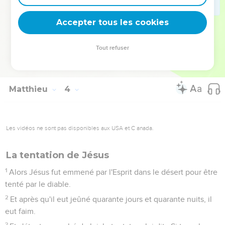
ce qui est juste. Alors il ne s'y opposa plus.
16
Et quand Jésus eut été baptisé, il sortit aussitôt de l'eau ;
Accepter tous les cookies
et à l'instant les cieux s'ouvrirent à lui, et il vit l'Esprit de Dieu
descendant comme une colombe et venant sur lui.
Tout refuser
17
Et voici une voix des cieux, qui dit : Celui-ci est mon Fils
bien-aimé, en qui j'ai pris plaisir.
Matthieu
4
Les vidéos ne sont pas disponibles aux USA et C anada.
La tentation de Jésus
1
Alors Jésus fut emmené par l'Esprit dans le désert pour être
tenté par le diable.
2
Et après qu'il eut jeûné quarante jours et quarante nuits, il
eut faim.
3