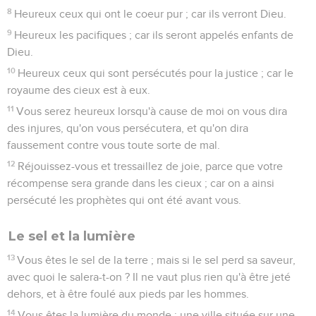
8
Heureux ceux qui ont le coeur pur ; car ils verront Dieu.
9
Heureux les pacifiques ; car ils seront appelés enfants de
Dieu.
10
Heureux ceux qui sont persécutés pour la justice ; car le
royaume des cieux est à eux.
11
Vous serez heureux lorsqu'à cause de moi on vous dira
des injures, qu'on vous persécutera, et qu'on dira
faussement contre vous toute sorte de mal.
12
Réjouissez-vous et tressaillez de joie, parce que votre
récompense sera grande dans les cieux ; car on a ainsi
persécuté les prophètes qui ont été avant vous.
Le sel et la lumière
13
Vous êtes le sel de la terre ; mais si le sel perd sa saveur,
avec quoi le salera-t-on ? Il ne vaut plus rien qu'à être jeté
dehors, et à être foulé aux pieds par les hommes.
14
Vous êtes la lumière du monde : une ville située sur une