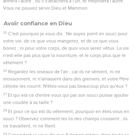
aimera l'autre ; ou il s'attachera à l'un, et méprisera l'autre.
Vous ne pouvez servir Dieu et Mammon.
Avoir confiance en Dieu
25
C'est pourquoi je vous dis : Ne soyez point en souci pour
votre vie, de ce que vous mangerez, et de ce que vous
boirez ; ni pour votre corps, de quoi vous serez vêtus. La vie
n'est-elle pas plus que la nourriture, et le corps plus que le
vêtement ?
26
Regardez les oiseaux de l'air ; car ils ne sèment, ni ne
moissonnent, ni n'amassent dans des greniers, et votre Père
céleste les nourrit. N'êtes-vous pas beaucoup plus qu'eux ?
27
Et qui est-ce d'entre vous qui par son souci puisse ajouter
une coudée à sa taille ?
28
Et pour ce qui est du vêtement, pourquoi en êtes-vous en
souci ? Observez comment les lis des champs croissent ; ils
ne travaillent, ni ne filent.
29
Cependant je vous dis que Salomon même, dans toute sa