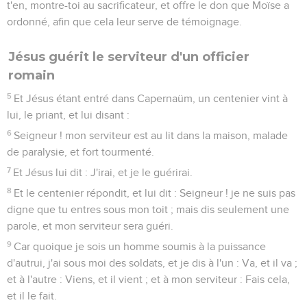
t'en, montre-toi au sacrificateur, et offre le don que Moïse a
ordonné, afin que cela leur serve de témoignage.
Jésus guérit le serviteur d'un officier
romain
5
Et Jésus étant entré dans Capernaüm, un centenier vint à
lui, le priant, et lui disant :
6
Seigneur ! mon serviteur est au lit dans la maison, malade
de paralysie, et fort tourmenté.
7
Et Jésus lui dit : J'irai, et je le guérirai.
8
Et le centenier répondit, et lui dit : Seigneur ! je ne suis pas
digne que tu entres sous mon toit ; mais dis seulement une
parole, et mon serviteur sera guéri.
9
Car quoique je sois un homme soumis à la puissance
d'autrui, j'ai sous moi des soldats, et je dis à l'un : Va, et il va ;
et à l'autre : Viens, et il vient ; et à mon serviteur : Fais cela,
et il le fait.