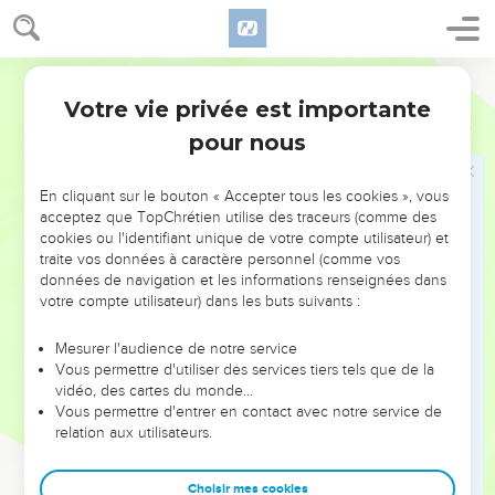
arbre donc qui ne produit point de bon fruit est coupé et jeté
au feu.
11
Pour moi, je vous baptise d'eau, en vue de la repentance ;
Ostervald
mais celui qui vient après moi est plus puissant que moi, et
Votre vie privée est importante
Matthieu
3
je ne suis pas digne de lui porter les souliers : c'est lui qui
pour nous
vous baptisera du Saint-Esprit et de feu.
12
Il a son van dans ses mains, et il nettoiera parfaitement son
En cliquant sur le bouton « Accepter tous les cookies », vous
aire, et amassera son froment dans le grenier ; mais il brûlera
acceptez que TopChrétien utilise des traceurs (comme des
la paille au feu qui ne s'éteint point.
cookies ou l'identifiant unique de votre compte utilisateur) et
traite vos données à caractère personnel (comme vos
données de navigation et les informations renseignées dans
Le baptême de Jésus
votre compte utilisateur) dans les buts suivants :
13
Alors Jésus vint de Galilée au Jourdain, vers Jean, pour
Mesurer l'audience de notre service
être baptisé par lui.
Vous permettre d'utiliser des services tiers tels que de la
14
Mais Jean s'y opposait, en disant : C'est moi qui ai besoin
vidéo, des cartes du monde…
Vous permettre d'entrer en contact avec notre service de
d'être baptisé par toi, et tu viens à moi !
relation aux utilisateurs.
15
Et Jésus, répondant, lui dit : Ne t'y oppose pas pour le
moment ; car c'est ainsi qu'il nous convient d'accomplir tout
Choisir mes cookies