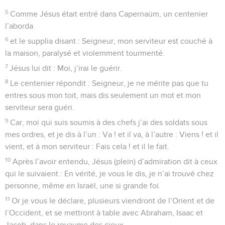
5
Comme Jésus était entré dans Capernaüm, un centenier
l’aborda
6
et le supplia disant : Seigneur, mon serviteur est couché à
la maison, paralysé et violemment tourmenté.
7
Jésus lui dit : Moi, j’irai le guérir.
8
Le centenier répondit : Seigneur, je ne mérite pas que tu
entres sous mon toit, mais dis seulement un mot et mon
serviteur sera guéri.
9
Car, moi qui suis soumis à des chefs j’ai des soldats sous
mes ordres, et je dis à l’un : Va ! et il va, à l’autre : Viens ! et il
vient, et à mon serviteur : Fais cela ! et il le fait.
10
Après l’avoir entendu, Jésus (plein) d’admiration dit à ceux
qui le suivaient : En vérité, je vous le dis, je n’ai trouvé chez
personne, même en Israël, une si grande foi.
11
Or je vous le déclare, plusieurs viendront de l’Orient et de
l’Occident, et se mettront à table avec Abraham, Isaac et
Jacob, dans le royaume des cieux.