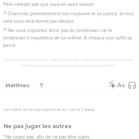
Père céleste sait que vous en avez besoin.
33
Cherchez premièrement son royaume et sa justice, et tout
cela vous sera donné par-dessus.
34
Ne vous inquiétez donc pas du lendemain car le
lendemain s’inquiétera de lui-même. A chaque jour suffit sa
peine.
© Société biblique française – Bibli’O, 1978, avec autorisation. Pour vous procurer
une Bible imprimée, rendez-vous sur www.editionsbiblio.fr
Matthieu
7
Les vidéos ne sont pas disponibles aux USA et C anada.
Ne pas juger les autres
1
Ne jugez pas, afin de ne pas être jugés.