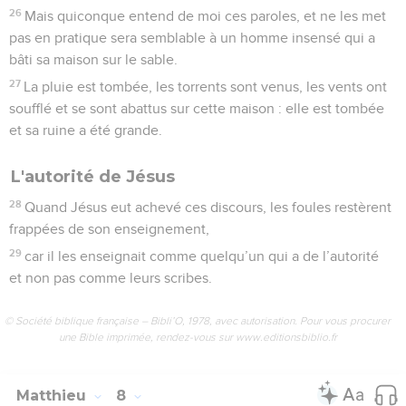
26
Mais quiconque entend de moi ces paroles, et ne les met
pas en pratique sera semblable à un homme insensé qui a
bâti sa maison sur le sable.
27
La pluie est tombée, les torrents sont venus, les vents ont
soufflé et se sont abattus sur cette maison : elle est tombée
et sa ruine a été grande.
L'autorité de Jésus
28
Quand Jésus eut achevé ces discours, les foules restèrent
frappées de son enseignement,
29
car il les enseignait comme quelqu’un qui a de l’autorité
et non pas comme leurs scribes.
© Société biblique française – Bibli’O, 1978, avec autorisation. Pour vous procurer
une Bible imprimée, rendez-vous sur www.editionsbiblio.fr
Matthieu
8