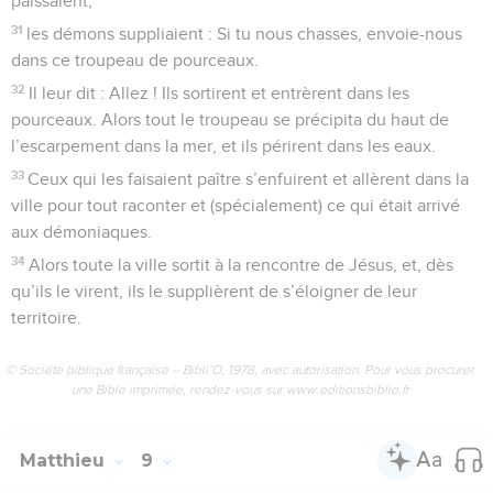
paissaient,
31
les démons suppliaient : Si tu nous chasses, envoie-nous
dans ce troupeau de pourceaux.
32
Il leur dit : Allez ! Ils sortirent et entrèrent dans les
pourceaux. Alors tout le troupeau se précipita du haut de
l’escarpement dans la mer, et ils périrent dans les eaux.
33
Ceux qui les faisaient paître s’enfuirent et allèrent dans la
ville pour tout raconter et (spécialement) ce qui était arrivé
aux démoniaques.
34
Alors toute la ville sortit à la rencontre de Jésus, et, dès
qu’ils le virent, ils le supplièrent de s’éloigner de leur
territoire.
© Société biblique française – Bibli’O, 1978, avec autorisation. Pour vous procurer
une Bible imprimée, rendez-vous sur www.editionsbiblio.fr
Matthieu
9