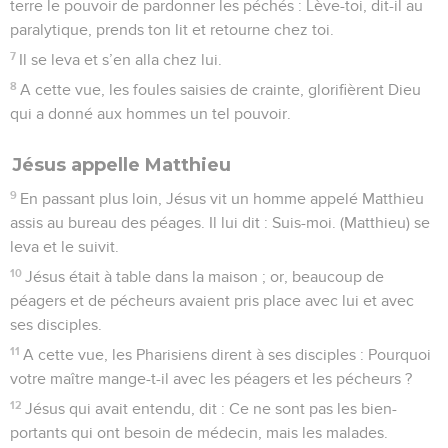
terre le pouvoir de pardonner les péchés : Lève-toi, dit-il au
paralytique, prends ton lit et retourne chez toi.
7
Il se leva et s’en alla chez lui.
8
A cette vue, les foules saisies de crainte, glorifièrent Dieu
qui a donné aux hommes un tel pouvoir.
Jésus appelle Matthieu
9
En passant plus loin, Jésus vit un homme appelé Matthieu
assis au bureau des péages. Il lui dit : Suis-moi. (Matthieu) se
leva et le suivit.
10
Jésus était à table dans la maison ; or, beaucoup de
péagers et de pécheurs avaient pris place avec lui et avec
ses disciples.
11
A cette vue, les Pharisiens dirent à ses disciples : Pourquoi
votre maître mange-t-il avec les péagers et les pécheurs ?
12
Jésus qui avait entendu, dit : Ce ne sont pas les bien-
portants qui ont besoin de médecin, mais les malades.