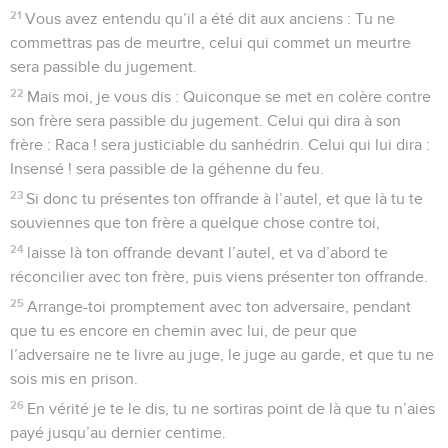
21
Vous avez entendu qu’il a été dit aux anciens : Tu ne
commettras pas de meurtre, celui qui commet un meurtre
sera passible du jugement.
22
Mais moi, je vous dis : Quiconque se met en colère contre
son frère sera passible du jugement. Celui qui dira à son
frère : Raca ! sera justiciable du sanhédrin. Celui qui lui dira :
Insensé ! sera passible de la géhenne du feu.
23
Si donc tu présentes ton offrande à l’autel, et que là tu te
souviennes que ton frère a quelque chose contre toi,
24
laisse là ton offrande devant l’autel, et va d’abord te
réconcilier avec ton frère, puis viens présenter ton offrande.
25
Arrange-toi promptement avec ton adversaire, pendant
que tu es encore en chemin avec lui, de peur que
l’adversaire ne te livre au juge, le juge au garde, et que tu ne
sois mis en prison.
26
En vérité je te le dis, tu ne sortiras point de là que tu n’aies
payé jusqu’au dernier centime.