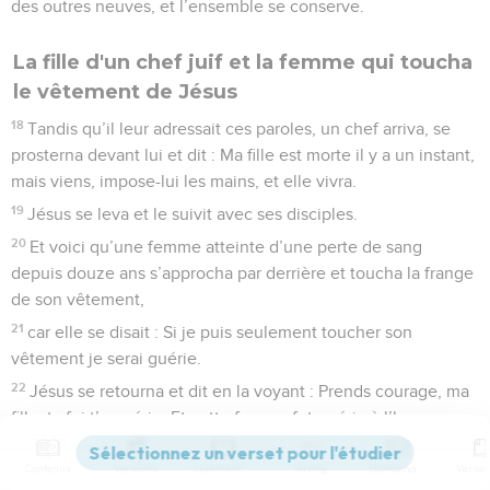
des outres neuves, et l’ensemble se conserve.
La fille d'un chef juif et la femme qui toucha
le vêtement de Jésus
18
Tandis qu’il leur adressait ces paroles, un chef arriva, se
prosterna devant lui et dit : Ma fille est morte il y a un instant,
mais viens, impose-lui les mains, et elle vivra.
19
Jésus se leva et le suivit avec ses disciples.
20
Et voici qu’une femme atteinte d’une perte de sang
depuis douze ans s’approcha par derrière et toucha la frange
de son vêtement,
21
car elle se disait : Si je puis seulement toucher son
vêtement je serai guérie.
22
Jésus se retourna et dit en la voyant : Prends courage, ma
fille, ta foi t’a guérie. Et cette femme fut guérie à l’heure
même.
Contenus
Versions
Commentaires
Strong
Dictionnaire
23
Lorsque Jésus fut arrivé à la maison du chef, et qu’il vit les