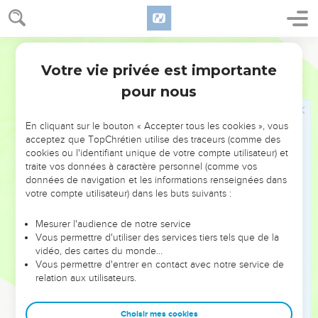
d’hommes.
20
Aussitôt, ils laissèrent les filets et le suivirent.
Segond 1978 (Colombe)
21
En allant plus loin, il vit deux autres frères, Jacques, fils de
Votre vie privée est importante
Matthieu
4
Zébédée, et Jean son frère, qui étaient dans une barque
pour nous
avec Zébédée, leur père, et qui réparaient leurs filets.
22
Il les appela, et aussitôt ils laissèrent la barque et leur
En cliquant sur le bouton « Accepter tous les cookies », vous
père, et le suivirent.
acceptez que TopChrétien utilise des traceurs (comme des
cookies ou l'identifiant unique de votre compte utilisateur) et
Jésus enseigne et guérit
traite vos données à caractère personnel (comme vos
données de navigation et les informations renseignées dans
23
Jésus parcourait toute la Galilée, il enseignait dans les
votre compte utilisateur) dans les buts suivants :
synagogues, prêchait la bonne nouvelle du royaume, et
guérissait toute maladie et toute infirmité parmi le peuple.
Mesurer l'audience de notre service
Vous permettre d'utiliser des services tiers tels que de la
24
Sa renommée se répandit dans toute la Syrie. On lui
vidéo, des cartes du monde…
amenait tous ceux qui souffraient de maladies et de douleurs
Vous permettre d'entrer en contact avec notre service de
relation aux utilisateurs.
diverses, des démoniaques, des lunatiques, des paralytiques,
et il les guérit.
Choisir mes cookies
25
De grandes foules le suivirent, de la Galilée, de la