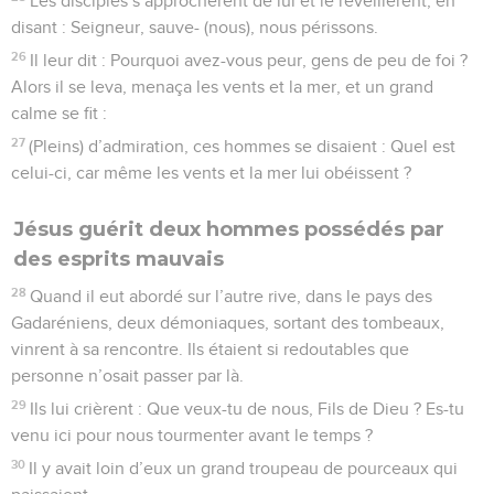
Les disciples s’approchèrent de lui et le réveillèrent, en
disant : Seigneur, sauve- (nous), nous périssons.
26
Il leur dit : Pourquoi avez-vous peur, gens de peu de foi ?
Alors il se leva, menaça les vents et la mer, et un grand
calme se fit :
27
(Pleins) d’admiration, ces hommes se disaient : Quel est
celui-ci, car même les vents et la mer lui obéissent ?
Jésus guérit deux hommes possédés par
des esprits mauvais
28
Quand il eut abordé sur l’autre rive, dans le pays des
Gadaréniens, deux démoniaques, sortant des tombeaux,
vinrent à sa rencontre. Ils étaient si redoutables que
personne n’osait passer par là.
29
Ils lui crièrent : Que veux-tu de nous, Fils de Dieu ? Es-tu
venu ici pour nous tourmenter avant le temps ?
30
Il y avait loin d’eux un grand troupeau de pourceaux qui