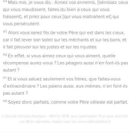
44
Mais moi, je vous dis : Aimez vos ennemis, [bénissez ceux
qui vous maudissent, faites du bien à ceux qui vous
haïssent], et priez pour ceux [qui vous maltraitent et] qui
vous persécutent.
45
Alors vous serez fils de votre Père qui est dans les cieux,
car il fait lever son soleil sur les méchants et sur les bons, et
il fait pleuvoir sur les justes et sur les injustes.
46
En effet, si vous aimez ceux qui vous aiment, quelle
récompense aurez-vous ? Les péagers aussi n’en font-ils pas
autant ?
47
Et si vous saluez seulement vos frères, que faites-vous
d’extraordinaire ? Les païens aussi, eux-mêmes, n’en font-ils
pas autant ?
48
Soyez donc parfaits, comme votre Père céleste est parfait.
© Société biblique française – Bibli’O, 1978, avec autorisation. Pour vous procurer
une Bible imprimée, rendez-vous sur www.editionsbiblio.fr