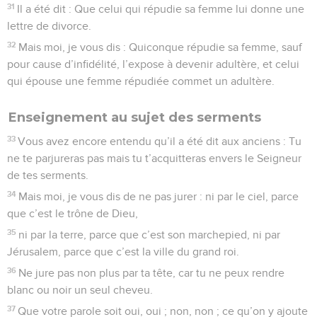
31
Il a été dit : Que celui qui répudie sa femme lui donne une
lettre de divorce.
32
Mais moi, je vous dis : Quiconque répudie sa femme, sauf
pour cause d’infidélité, l’expose à devenir adultère, et celui
qui épouse une femme répudiée commet un adultère.
Enseignement au sujet des serments
33
Vous avez encore entendu qu’il a été dit aux anciens : Tu
ne te parjureras pas mais tu t’acquitteras envers le Seigneur
de tes serments.
34
Mais moi, je vous dis de ne pas jurer : ni par le ciel, parce
que c’est le trône de Dieu,
35
ni par la terre, parce que c’est son marchepied, ni par
Jérusalem, parce que c’est la ville du grand roi.
36
Ne jure pas non plus par ta tête, car tu ne peux rendre
blanc ou noir un seul cheveu.
37
Que votre parole soit oui, oui ; non, non ; ce qu’on y ajoute