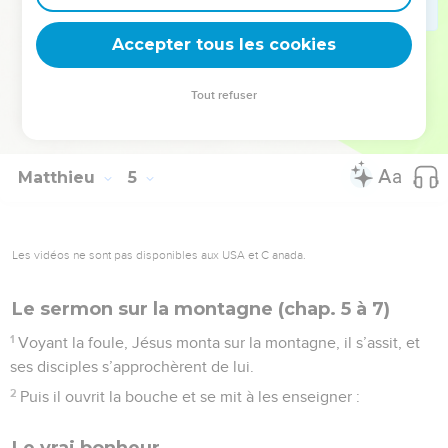
Décapole, de Jérusalem, de la Judée et d’au-delà du
Accepter tous les cookies
Jourdain.
© Société biblique française – Bibli’O, 1978, avec autorisation. Pour vous procurer
Tout refuser
une Bible imprimée, rendez-vous sur www.editionsbiblio.fr
Matthieu
5
Les vidéos ne sont pas disponibles aux USA et C anada.
Le sermon sur la montagne (chap. 5 à 7)
1
Voyant la foule, Jésus monta sur la montagne, il s’assit, et
ses disciples s’approchèrent de lui.
2
Puis il ouvrit la bouche et se mit à les enseigner :
Le vrai bonheur