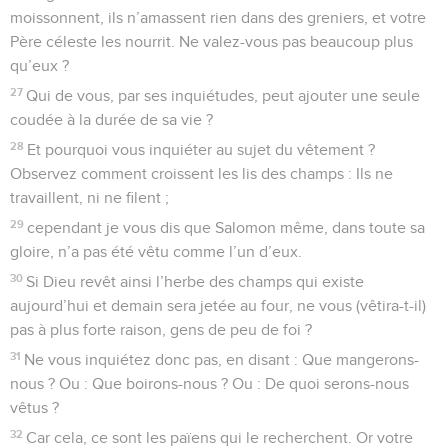
moissonnent, ils n’amassent rien dans des greniers, et votre
Père céleste les nourrit. Ne valez-vous pas beaucoup plus
qu’eux ?
27
Qui de vous, par ses inquiétudes, peut ajouter une seule
coudée à la durée de sa vie ?
28
Et pourquoi vous inquiéter au sujet du vêtement ?
Observez comment croissent les lis des champs : Ils ne
travaillent, ni ne filent ;
29
cependant je vous dis que Salomon même, dans toute sa
gloire, n’a pas été vêtu comme l’un d’eux.
30
Si Dieu revêt ainsi l’herbe des champs qui existe
aujourd’hui et demain sera jetée au four, ne vous (vêtira-t-il)
pas à plus forte raison, gens de peu de foi ?
31
Ne vous inquiétez donc pas, en disant : Que mangerons-
nous ? Ou : Que boirons-nous ? Ou : De quoi serons-nous
vêtus ?
32
Car cela, ce sont les païens qui le recherchent. Or votre