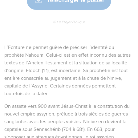
Télécharger le poster
© Le Projet Biblique
L’Ecriture ne permet guère de préciser l’identité du
prophète Nahoum. Celui-ci est en effet inconnu des autres
textes de l’Ancien Testament et la situation de sa localité
d’origine, Elqoch (1.1), est incertaine. Sa prophétie est tout
entière consacrée au jugement et à la chute de Ninive,
capitale de l’Assyrie. Certaines données permettent
toutefois de la dater.
On assiste vers 900 avant Jésus-Christ à la constitution du
nouvel empire assyrien, prélude à trois siècles de guerres
sanglantes avec les peuples voisins. Ninive en devient la
capitale sous Sennachérib (704 à 681). En 663, pour
s’opposer aux attaques égyptiennes, le roi assyrien