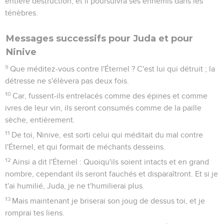
entière destruction, et il poursuivra ses ennemis dans les
ténèbres.
Messages successifs pour Juda et pour
Ninive
9
Que méditez-vous contre l'Éternel ? C'est lui qui détruit ; la
détresse ne s'élèvera pas deux fois.
10
Car, fussent-ils entrelacés comme des épines et comme
ivres de leur vin, ils seront consumés comme de la paille
sèche, entièrement.
11
De toi, Ninive, est sorti celui qui méditait du mal contre
l'Éternel, et qui formait de méchants desseins.
12
Ainsi a dit l'Éternel : Quoiqu'ils soient intacts et en grand
nombre, cependant ils seront fauchés et disparaîtront. Et si je
t'ai humilié, Juda, je ne t'humilierai plus.
13
Mais maintenant je briserai son joug de dessus toi, et je
romprai tes liens.