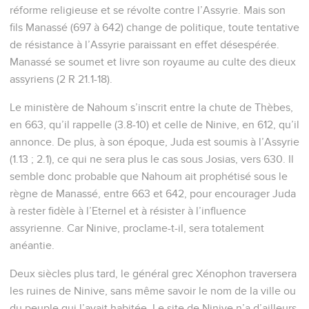
réforme religieuse et se révolte contre l’Assyrie. Mais son
fils Manassé (697 à 642) change de politique, toute tentative
de résistance à l’Assyrie paraissant en effet désespérée.
Manassé se soumet et livre son royaume au culte des dieux
assyriens (2 R 21.1-18).
Le ministère de Nahoum s’inscrit entre la chute de Thèbes,
en 663, qu’il rappelle (3.8-10) et celle de Ninive, en 612, qu’il
annonce. De plus, à son époque, Juda est soumis à l’Assyrie
(1.13 ; 2.1), ce qui ne sera plus le cas sous Josias, vers 630. Il
semble donc probable que Nahoum ait prophétisé sous le
règne de Manassé, entre 663 et 642, pour encourager Juda
à rester fidèle à l’Eternel et à résister à l’influence
assyrienne. Car Ninive, proclame-t-il, sera totalement
anéantie.
Deux siècles plus tard, le général grec Xénophon traversera
les ruines de Ninive, sans même savoir le nom de la ville ou
du peuple qui l’avait habitée. Le site de Ninive n’a d’ailleurs