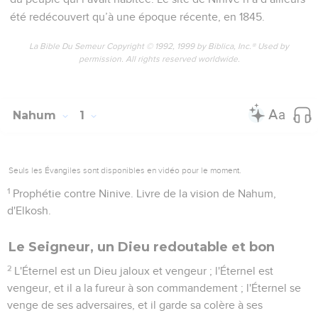
été redécouvert qu’à une époque récente, en 1845.
La Bible Du Semeur Copyright © 1992, 1999 by Biblica, Inc.® Used by
permission. All rights reserved worldwide.
Nahum
1
Seuls les Évangiles sont disponibles en vidéo pour le moment.
1
Prophétie contre Ninive. Livre de la vision de Nahum,
d'Elkosh.
Le Seigneur, un Dieu redoutable et bon
2
L'Éternel est un Dieu jaloux et vengeur ; l'Éternel est
vengeur, et il a la fureur à son commandement ; l'Éternel se
venge de ses adversaires, et il garde sa colère à ses