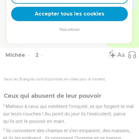
maisons d'Aczib seront une déception pour les rois d'Israël.
15
Je t'amènerai un autre possesseur de tes biens, habitante
Accepter tous les cookies
de Marésha ! La gloire d'Israël s'en ira jusqu'à Adullam.
16
Rends-toi chauve et rase-toi, à cause de tes enfants
Tout refuser
chéris ; rends-toi chauve comme le vautour, car ils s'en vont
en captivité loin de toi !
Michée
2
Seuls les Évangiles sont disponibles en vidéo pour le moment.
Ceux qui abusent de leur pouvoir
1
Malheur à ceux qui méditent l'iniquité, et qui forgent le mal
sur leurs couches ! Au point du jour ils l'exécutent, parce
qu'ils ont le pouvoir en main.
2
Ils convoitent des champs et s'en emparent, des maisons,
et ils les enlèvent ; ils oppriment l'homme et sa maison,