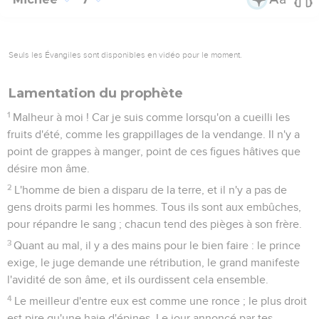
Seuls les Évangiles sont disponibles en vidéo pour le moment.
Lamentation du prophète
1
Malheur à moi ! Car je suis comme lorsqu'on a cueilli les
fruits d'été, comme les grappillages de la vendange. Il n'y a
point de grappes à manger, point de ces figues hâtives que
désire mon âme.
2
L'homme de bien a disparu de la terre, et il n'y a pas de
gens droits parmi les hommes. Tous ils sont aux embûches,
pour répandre le sang ; chacun tend des pièges à son frère.
3
Quant au mal, il y a des mains pour le bien faire : le prince
exige, le juge demande une rétribution, le grand manifeste
l'avidité de son âme, et ils ourdissent cela ensemble.
4
Le meilleur d'entre eux est comme une ronce ; le plus droit
est pire qu'une haie d'épines. Le jour annoncé par tes