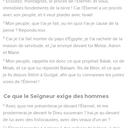
Écoutez, montagnes, le procès de l'Éternel, et vous,
immobiles fondements de la terre ! Car l'Éternel a un procès
avec son peuple, et il veut plaider avec Israël.
3
Mon peuple, que t'ai-je fait, ou en quoi t'ai-je causé de la
peine ? Réponds-moi.
4
Car je t'ai fait monter du pays d'Égypte, je t'ai racheté de la
maison de servitude, et j'ai envoyé devant toi Moïse, Aaron
et Marie.
5
Mon peuple, rappelle-toi donc ce que projetait Balak, roi de
Moab, et ce que lui répondit Balaam, fils de Béor, et ce que
je fis depuis Sittim à Guilgal, afin que tu connaisses les justes
voies de l'Éternel !
Ce que le Seigneur exige des hommes
6
Avec quoi me présenterai-je devant l'Éternel, et me
prosternerai-je devant le Dieu souverain ? Irai-je au-devant
de lui avec des holocaustes, avec des veaux d'un an ?
7