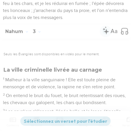
feu à tes chars, et je les réduirai en fumée ; l'épée dévorera
tes lionceaux ; j'arracherai du pays ta proie, et l'on n'entendra
plus la voix de tes messagers.
Nahum
3
Seuls les Évangiles sont disponibles en vidéo pour le moment.
La ville criminelle livrée au carnage
1
Malheur à la ville sanguinaire ! Elle est toute pleine de
mensonge et de violence, la rapine ne s'en retire point.
2
On entend le bruit du fouet, le bruit retentissant des roues,
les chevaux qui galopent, les chars qui bondissent.
3
Les cavaliers s'élancent, l'épée brille et la lance étincelle.
C'est une multitude de blessés ! Une foule de cadavres, des
corps morts à l'infini ! Ils trébuchent sur leurs morts.
Contenus
Versions
Commentaires
Strong
Dictionnaire