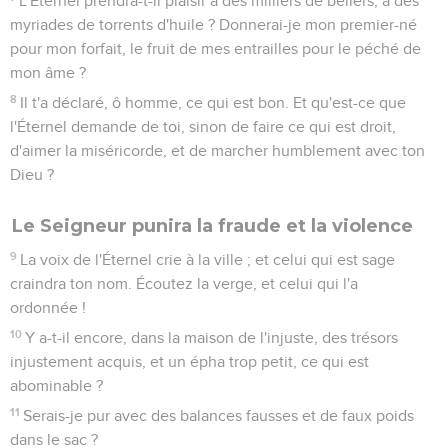
L'Éternel prendra-t-il plaisir à des milliers de béliers, à des
myriades de torrents d'huile ? Donnerai-je mon premier-né
pour mon forfait, le fruit de mes entrailles pour le péché de
mon âme ?
8
Il t'a déclaré, ô homme, ce qui est bon. Et qu'est-ce que
l'Éternel demande de toi, sinon de faire ce qui est droit,
d'aimer la miséricorde, et de marcher humblement avec ton
Dieu ?
Le Seigneur punira la fraude et la violence
9
La voix de l'Éternel crie à la ville ; et celui qui est sage
craindra ton nom. Écoutez la verge, et celui qui l'a
ordonnée !
10
Y a-t-il encore, dans la maison de l'injuste, des trésors
injustement acquis, et un épha trop petit, ce qui est
abominable ?
11
Serais-je pur avec des balances fausses et de faux poids
dans le sac ?