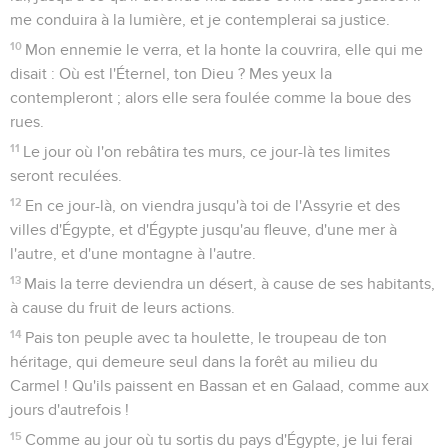
me conduira à la lumière, et je contemplerai sa justice.
10
Mon ennemie le verra, et la honte la couvrira, elle qui me
disait : Où est l'Éternel, ton Dieu ? Mes yeux la
contempleront ; alors elle sera foulée comme la boue des
rues.
11
Le jour où l'on rebâtira tes murs, ce jour-là tes limites
seront reculées.
12
En ce jour-là, on viendra jusqu'à toi de l'Assyrie et des
villes d'Égypte, et d'Égypte jusqu'au fleuve, d'une mer à
l'autre, et d'une montagne à l'autre.
13
Mais la terre deviendra un désert, à cause de ses habitants,
à cause du fruit de leurs actions.
14
Pais ton peuple avec ta houlette, le troupeau de ton
héritage, qui demeure seul dans la forêt au milieu du
Carmel ! Qu'ils paissent en Bassan et en Galaad, comme aux
jours d'autrefois !
15
Comme au jour où tu sortis du pays d'Égypte, je lui ferai