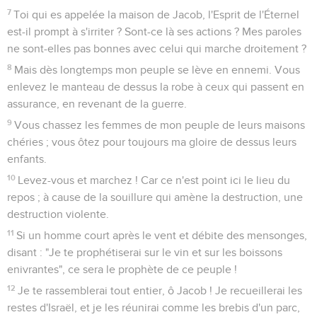
7
Toi qui es appelée la maison de Jacob, l'Esprit de l'Éternel
est-il prompt à s'irriter ? Sont-ce là ses actions ? Mes paroles
ne sont-elles pas bonnes avec celui qui marche droitement ?
8
Mais dès longtemps mon peuple se lève en ennemi. Vous
enlevez le manteau de dessus la robe à ceux qui passent en
assurance, en revenant de la guerre.
9
Vous chassez les femmes de mon peuple de leurs maisons
chéries ; vous ôtez pour toujours ma gloire de dessus leurs
enfants.
10
Levez-vous et marchez ! Car ce n'est point ici le lieu du
repos ; à cause de la souillure qui amène la destruction, une
destruction violente.
11
Si un homme court après le vent et débite des mensonges,
disant : "Je te prophétiserai sur le vin et sur les boissons
enivrantes", ce sera le prophète de ce peuple !
12
Je te rassemblerai tout entier, ô Jacob ! Je recueillerai les
restes d'Israël, et je les réunirai comme les brebis d'un parc,