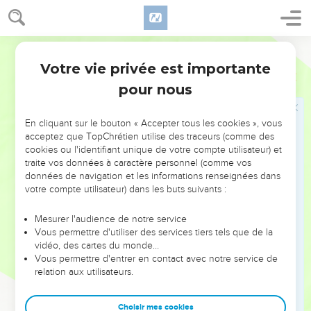
8
C'est pourquoi je mènerai deuil, et je me lamenterai ; j'irai
dépouillé et nu ; je ferai une lamentation comme les chacals,
et un cri de deuil comme les autruches.
Ostervald
9
Car sa plaie est incurable ; elle s'étend jusqu'à Juda, elle
Votre vie privée est importante
Michée
1
atteint jusqu'à la porte de mon peuple, jusqu'à Jérusalem.
pour nous
10
Ne l'annoncez point dans Gath ! Ne pleurez point ! A Beth-
Léaphra je me roule dans la poussière.
En cliquant sur le bouton « Accepter tous les cookies », vous
11
Passe, habitante de Shaphir, dans la nudité et la honte !
acceptez que TopChrétien utilise des traceurs (comme des
cookies ou l'identifiant unique de votre compte utilisateur) et
L'habitante de Tsaanan n'ose sortir. Le deuil de Beth-Haetsel
traite vos données à caractère personnel (comme vos
vous prive de son soutien.
données de navigation et les informations renseignées dans
12
Car l'habitante de Maroth est dans l'angoisse à cause de
votre compte utilisateur) dans les buts suivants :
son bien ; parce que le mal descend de la part de l'Éternel
Mesurer l'audience de notre service
jusqu'à la porte de Jérusalem.
Vous permettre d'utiliser des services tiers tels que de la
13
Attelle les coursiers au char, habitante de Lakis ! Tu as été
vidéo, des cartes du monde…
Vous permettre d'entrer en contact avec notre service de
le commencement du péché pour la fille de Sion ; car en toi
relation aux utilisateurs.
ont été trouvés les crimes d'Israël.
14
C'est pourquoi tu dois renoncer à Morésheth-Gath ; les
Choisir mes cookies