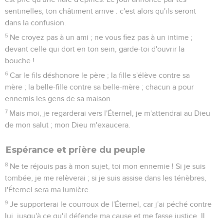
sentinelles, ton châtiment arrive : c'est alors qu'ils seront
dans la confusion.
5
Ne croyez pas à un ami ; ne vous fiez pas à un intime ;
devant celle qui dort en ton sein, garde-toi d'ouvrir la
bouche !
6
Car le fils déshonore le père ; la fille s'élève contre sa
mère ; la belle-fille contre sa belle-mère ; chacun a pour
ennemis les gens de sa maison.
7
Mais moi, je regarderai vers l'Éternel, je m'attendrai au Dieu
de mon salut ; mon Dieu m'exaucera.
Espérance et prière du peuple
8
Ne te réjouis pas à mon sujet, toi mon ennemie ! Si je suis
tombée, je me relèverai ; si je suis assise dans les ténèbres,
l'Éternel sera ma lumière.
9
Je supporterai le courroux de l'Éternel, car j'ai péché contre
lui, jusqu'à ce qu'il défende ma cause et me fasse justice. Il