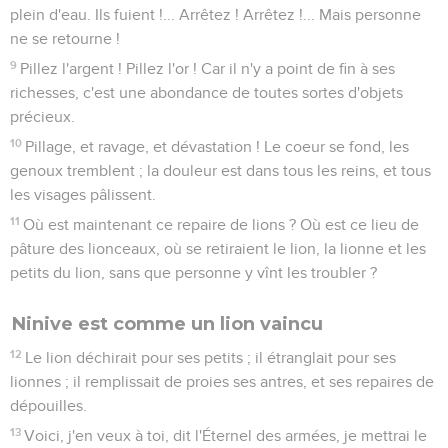
plein d'eau. Ils fuient !... Arrêtez ! Arrêtez !... Mais personne
ne se retourne !
9
Pillez l'argent ! Pillez l'or ! Car il n'y a point de fin à ses
richesses, c'est une abondance de toutes sortes d'objets
précieux.
10
Pillage, et ravage, et dévastation ! Le coeur se fond, les
genoux tremblent ; la douleur est dans tous les reins, et tous
les visages pâlissent.
11
Où est maintenant ce repaire de lions ? Où est ce lieu de
pâture des lionceaux, où se retiraient le lion, la lionne et les
petits du lion, sans que personne y vînt les troubler ?
Ninive est comme un lion vaincu
12
Le lion déchirait pour ses petits ; il étranglait pour ses
lionnes ; il remplissait de proies ses antres, et ses repaires de
dépouilles.
13
Voici, j'en veux à toi, dit l'Éternel des armées, je mettrai le