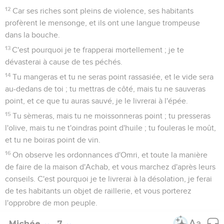
12
Car ses riches sont pleins de violence, ses habitants
profèrent le mensonge, et ils ont une langue trompeuse
dans la bouche.
13
C'est pourquoi je te frapperai mortellement ; je te
dévasterai à cause de tes péchés.
14
Tu mangeras et tu ne seras point rassasiée, et le vide sera
au-dedans de toi ; tu mettras de côté, mais tu ne sauveras
point, et ce que tu auras sauvé, je le livrerai à l'épée.
15
Tu sèmeras, mais tu ne moissonneras point ; tu presseras
l'olive, mais tu ne t'oindras point d'huile ; tu fouleras le moût,
et tu ne boiras point de vin.
16
On observe les ordonnances d'Omri, et toute la manière
de faire de la maison d'Achab, et vous marchez d'après leurs
conseils. C'est pourquoi je te livrerai à la désolation, je ferai
de tes habitants un objet de raillerie, et vous porterez
l'opprobre de mon peuple.
Michée
7