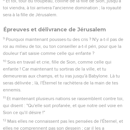
Et toi, tour du troupeau, colline de la fille de Sion, jusqu'à
toi viendra, à toi arrivera l'ancienne domination ; la royauté
sera à la fille de Jérusalem.
Épreuves et délivrance de Jérusalem
9
Pourquoi maintenant pousses-tu des cris ? N'y a-t-il pas de
roi au milieu de toi, ou ton conseiller a-t-il péri, pour que la
douleur t'ait saisie comme celle qui enfante ?
10
Sois en travail et crie, fille de Sion, comme celle qui
enfante ! Car maintenant tu sortiras de la ville, et tu
demeureras aux champs, et tu iras jusqu'à Babylone. Là tu
seras délivrée ; là, l'Éternel te rachètera de la main de tes
ennemis.
11
Et maintenant plusieurs nations se rassemblent contre toi,
qui disent : "Qu'elle soit profanée, et que notre oeil voie en
Sion ce qu'il désire !"
12
Mais elles ne connaissent pas les pensées de l'Éternel, et
elles ne comprennent pas son dessein ; car il les a