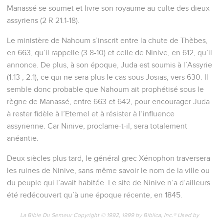
Manassé se soumet et livre son royaume au culte des dieux
assyriens (2 R 21.1-18).
Le ministère de Nahoum s’inscrit entre la chute de Thèbes,
en 663, qu’il rappelle (3.8-10) et celle de Ninive, en 612, qu’il
annonce. De plus, à son époque, Juda est soumis à l’Assyrie
(1.13 ; 2.1), ce qui ne sera plus le cas sous Josias, vers 630. Il
semble donc probable que Nahoum ait prophétisé sous le
règne de Manassé, entre 663 et 642, pour encourager Juda
à rester fidèle à l’Eternel et à résister à l’influence
assyrienne. Car Ninive, proclame-t-il, sera totalement
anéantie.
Deux siècles plus tard, le général grec Xénophon traversera
les ruines de Ninive, sans même savoir le nom de la ville ou
du peuple qui l’avait habitée. Le site de Ninive n’a d’ailleurs
été redécouvert qu’à une époque récente, en 1845.
La Bible Du Semeur Copyright © 1992, 1999 by Biblica, Inc.® Used by