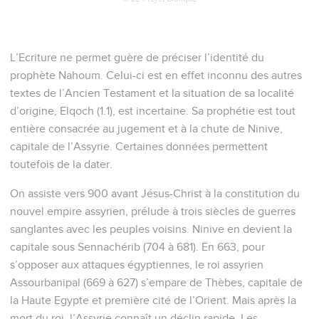
L’Ecriture ne permet guère de préciser l’identité du
prophète Nahoum. Celui-ci est en effet inconnu des autres
textes de l’Ancien Testament et la situation de sa localité
d’origine, Elqoch (1.1), est incertaine. Sa prophétie est tout
entière consacrée au jugement et à la chute de Ninive,
capitale de l’Assyrie. Certaines données permettent
toutefois de la dater.
On assiste vers 900 avant Jésus-Christ à la constitution du
nouvel empire assyrien, prélude à trois siècles de guerres
sanglantes avec les peuples voisins. Ninive en devient la
capitale sous Sennachérib (704 à 681). En 663, pour
s’opposer aux attaques égyptiennes, le roi assyrien
Assourbanipal (669 à 627) s’empare de Thèbes, capitale de
la Haute Egypte et première cité de l’Orient. Mais après la
mort du roi, l’Assyrie connaît un déclin rapide. Les