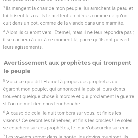
3
Ils mangent la chair de mon peuple, lui arrachent la peau et
lui brisent les os. Ils le mettent en pièces comme ce qu'on
cuit dans un pot, comme de la viande dans une marmite.
4
Alors ils crieront vers l'Eternel, mais il ne leur répondra pas ;
il se cachera à eux à ce moment-là, parce qu’ils ont perverti
leurs agissements.
Avertissement aux prophètes qui trompent
le peuple
5
Voici ce que dit l'Eternel à propos des prophètes qui
égarent mon peuple, qui annoncent la paix si leurs dents
trouvent quelque chose à mordre et qui proclament la guerre
si l’on ne met rien dans leur bouche :
6
A cause de cela, la nuit tombera sur vous, et finies les
visions ! Ce seront les ténèbres, et finis les oracles ! Le soleil
se couchera sur ces prophètes, le jour s'obscurcira sur eux.
7
Les voyants seront dans la honte, les devins rougiront, ils