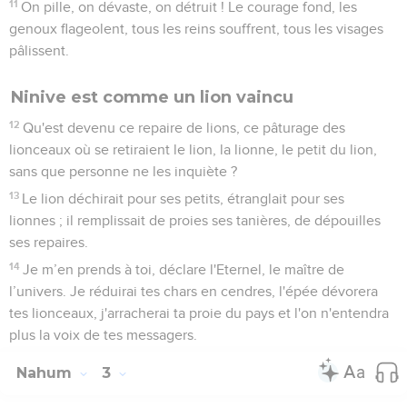
11
On pille, on dévaste, on détruit ! Le courage fond, les
genoux flageolent, tous les reins souffrent, tous les visages
pâlissent.
Ninive est comme un lion vaincu
12
Qu'est devenu ce repaire de lions, ce pâturage des
lionceaux où se retiraient le lion, la lionne, le petit du lion,
sans que personne ne les inquiète ?
13
Le lion déchirait pour ses petits, étranglait pour ses
lionnes ; il remplissait de proies ses tanières, de dépouilles
ses repaires.
14
Je m’en prends à toi, déclare l'Eternel, le maître de
l’univers. Je réduirai tes chars en cendres, l'épée dévorera
tes lionceaux, j'arracherai ta proie du pays et l'on n'entendra
plus la voix de tes messagers.
Nahum
3