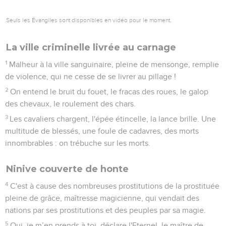
Seuls les Évangiles sont disponibles en vidéo pour le moment.
La ville criminelle livrée au carnage
1
Malheur à la ville sanguinaire, pleine de mensonge, remplie
de violence, qui ne cesse de se livrer au pillage !
2
On entend le bruit du fouet, le fracas des roues, le galop
des chevaux, le roulement des chars.
3
Les cavaliers chargent, l'épée étincelle, la lance brille. Une
multitude de blessés, une foule de cadavres, des morts
innombrables : on trébuche sur les morts.
Ninive couverte de honte
4
C'est à cause des nombreuses prostitutions de la prostituée
pleine de grâce, maîtresse magicienne, qui vendait des
nations par ses prostitutions et des peuples par sa magie.
5
Oui, je m’en prends à toi, déclare l'Eternel, le maître de