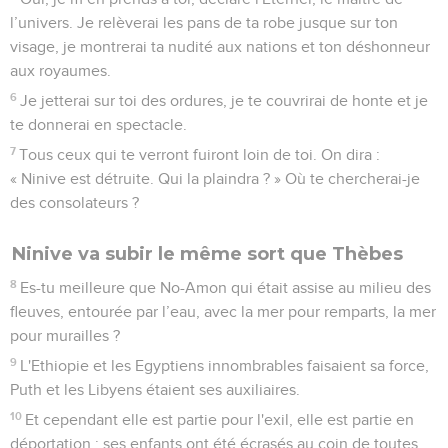
l’univers. Je relèverai les pans de ta robe jusque sur ton
visage, je montrerai ta nudité aux nations et ton déshonneur
aux royaumes.
6
Je jetterai sur toi des ordures, je te couvrirai de honte et je
te donnerai en spectacle.
7
Tous ceux qui te verront fuiront loin de toi. On dira :
« Ninive est détruite. Qui la plaindra ? » Où te chercherai-je
des consolateurs ?
Ninive va subir le même sort que Thèbes
8
Es-tu meilleure que No-Amon qui était assise au milieu des
fleuves, entourée par l’eau, avec la mer pour remparts, la mer
pour murailles ?
9
L'Ethiopie et les Egyptiens innombrables faisaient sa force,
Puth et les Libyens étaient ses auxiliaires.
10
Et cependant elle est partie pour l'exil, elle est partie en
déportation ; ses enfants ont été écrasés au coin de toutes