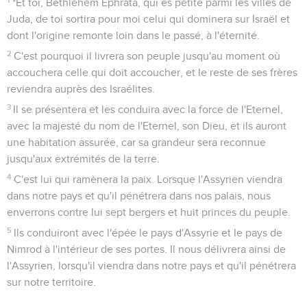
*Et toi, Bethléhem Ephrata, qui es petite parmi les villes de
Juda, de toi sortira pour moi celui qui dominera sur Israël et
dont l'origine remonte loin dans le passé, à l'éternité.
2
C'est pourquoi il livrera son peuple jusqu'au moment où
accouchera celle qui doit accoucher, et le reste de ses frères
reviendra auprès des Israélites.
3
Il se présentera et les conduira avec la force de l'Eternel,
avec la majesté du nom de l'Eternel, son Dieu, et ils auront
une habitation assurée, car sa grandeur sera reconnue
jusqu'aux extrémités de la terre.
4
C'est lui qui ramènera la paix. Lorsque l'Assyrien viendra
dans notre pays et qu'il pénétrera dans nos palais, nous
enverrons contre lui sept bergers et huit princes du peuple.
5
Ils conduiront avec l'épée le pays d'Assyrie et le pays de
Nimrod à l'intérieur de ses portes. Il nous délivrera ainsi de
l'Assyrien, lorsqu'il viendra dans notre pays et qu'il pénétrera
sur notre territoire.