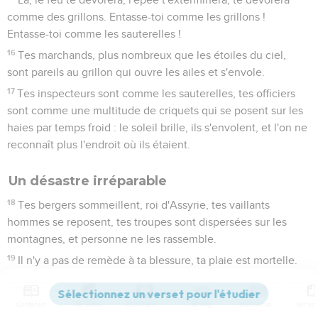
comme des grillons. Entasse-toi comme les grillons !
Entasse-toi comme les sauterelles !
16
Tes marchands, plus nombreux que les étoiles du ciel,
sont pareils au grillon qui ouvre les ailes et s'envole.
17
Tes inspecteurs sont comme les sauterelles, tes officiers
sont comme une multitude de criquets qui se posent sur les
haies par temps froid : le soleil brille, ils s'envolent, et l'on ne
reconnaît plus l'endroit où ils étaient.
Un désastre irréparable
18
Tes bergers sommeillent, roi d'Assyrie, tes vaillants
hommes se reposent, tes troupes sont dispersées sur les
montagnes, et personne ne les rassemble.
19
Il n'y a pas de remède à ta blessure, ta plaie est mortelle.
Tous ceux qui entendront parler de toi applaudiront à ton
propos. En effet, quel est celui que ta méchanceté n'a pas
Contenus
Versions
Commentaires
Strong
Dictionnaire
atteint ?