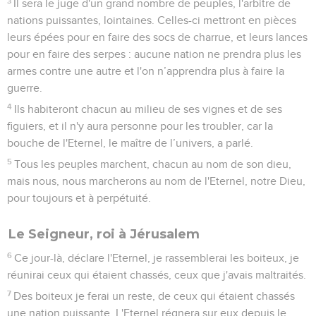
3
Il sera le juge d'un grand nombre de peuples, l'arbitre de
nations puissantes, lointaines. Celles-ci mettront en pièces
leurs épées pour en faire des socs de charrue, et leurs lances
pour en faire des serpes : aucune nation ne prendra plus les
armes contre une autre et l'on n’apprendra plus à faire la
guerre.
4
Ils habiteront chacun au milieu de ses vignes et de ses
figuiers, et il n'y aura personne pour les troubler, car la
bouche de l'Eternel, le maître de l’univers, a parlé.
5
Tous les peuples marchent, chacun au nom de son dieu,
mais nous, nous marcherons au nom de l'Eternel, notre Dieu,
pour toujours et à perpétuité.
Le Seigneur, roi à Jérusalem
6
Ce jour-là, déclare l'Eternel, je rassemblerai les boiteux, je
réunirai ceux qui étaient chassés, ceux que j'avais maltraités.
7
Des boiteux je ferai un reste, de ceux qui étaient chassés
une nation puissante. L'Eternel régnera sur eux depuis le