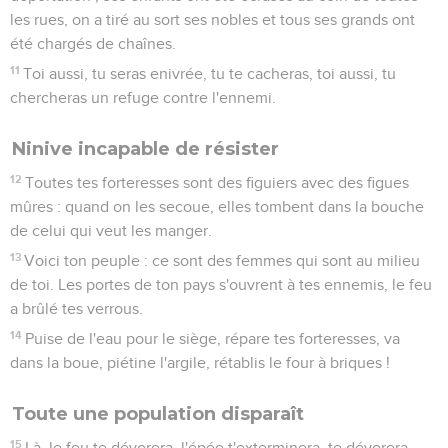
les rues, on a tiré au sort ses nobles et tous ses grands ont
été chargés de chaînes.
11
Toi aussi, tu seras enivrée, tu te cacheras, toi aussi, tu
chercheras un refuge contre l'ennemi.
Ninive incapable de résister
12
Toutes tes forteresses sont des figuiers avec des figues
mûres : quand on les secoue, elles tombent dans la bouche
de celui qui veut les manger.
13
Voici ton peuple : ce sont des femmes qui sont au milieu
de toi. Les portes de ton pays s'ouvrent à tes ennemis, le feu
a brûlé tes verrous.
14
Puise de l'eau pour le siège, répare tes forteresses, va
dans la boue, piétine l'argile, rétablis le four à briques !
Toute une population disparaît
15
Là, le feu te dévorera, l'épée t'exterminera, te dévorera