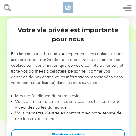
telles choses ! » La honte n’en finit pas.
7
Qu’est-il dit, famille de Jacob ? L'Eternel serait-il impatient ?
Segond 21
Est-ce sa manière d'agir ? Mes paroles ne sont-elles pas
favorables à celui qui marche avec droiture ?
Votre vie privée est importante
Michée
2
8
Depuis longtemps mon peuple se dresse comme un
pour nous
ennemi : vous enlevez leur tenue à ceux qui passent en
toute confiance en revenant de la guerre.
En cliquant sur le bouton « Accepter tous les cookies », vous
acceptez que TopChrétien utilise des traceurs (comme des
9
Vous chassez des maisons qu’elles aiment les femmes de
cookies ou l'identifiant unique de votre compte utilisateur) et
mon peuple, vous enlevez pour toujours ma gloire à leurs
traite vos données à caractère personnel (comme vos
enfants.
données de navigation et les informations renseignées dans
votre compte utilisateur) dans les buts suivants :
10
Levez-vous, marchez, car ce n'est pas ici un lieu de repos ;
à cause de vos souillures, il y aura des douleurs, des
Mesurer l'audience de notre service
douleurs violentes.
Vous permettre d'utiliser des services tiers tels que de la
11
vidéo, des cartes du monde…
Si un homme court après le vent et débite des
Vous permettre d'entrer en contact avec notre service de
mensonges : « Je vais te prophétiser sur le vin, sur les
relation aux utilisateurs.
boissons fortes », il sera pour ce peuple un prophète.
12
Je te rassemblerai tout entier, Jacob, je rassemblerai les
Choisir mes cookies