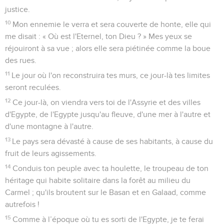
justice.
10
Mon ennemie le verra et sera couverte de honte, elle qui
me disait : « Où est l'Eternel, ton Dieu ? » Mes yeux se
réjouiront à sa vue ; alors elle sera piétinée comme la boue
des rues.
11
Le jour où l'on reconstruira tes murs, ce jour-là tes limites
seront reculées.
12
Ce jour-là, on viendra vers toi de l'Assyrie et des villes
d'Egypte, de l'Egypte jusqu'au fleuve, d'une mer à l'autre et
d'une montagne à l'autre.
13
Le pays sera dévasté à cause de ses habitants, à cause du
fruit de leurs agissements.
14
Conduis ton peuple avec ta houlette, le troupeau de ton
héritage qui habite solitaire dans la forêt au milieu du
Carmel ; qu'ils broutent sur le Basan et en Galaad, comme
autrefois !
15
Comme à l’époque où tu es sorti de l'Egypte, je te ferai