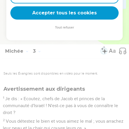
restes d'Israël, je les réunirai comme les brebis d'une
bergerie, comme le troupeau dans son pâturage. Il y aura
Accepter tous les cookies
une foule bruyante.
13
Celui qui fait la brèche montera devant eux ; ils feront la
Tout refuser
brèche, franchiront la porte et sortiront par là. Leur roi
marchera devant eux, l'Eternel sera à leur tête.
Michée
3
Seuls les Évangiles sont disponibles en vidéo pour le moment.
Avertissement aux dirigeants
1
Je dis : « Ecoutez, chefs de Jacob et princes de la
communauté d'Israël ! N'est-ce pas à vous de connaître le
droit ?
2
Vous détestez le bien et vous aimez le mal ; vous arrachez
leur peau et la chair qui couvre leurs os. »