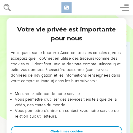
forêt, Comme un lionceau parmi les troupeaux de petit
bétail : Lorsqu’il passe, il foule et déchire, Et personne ne
délivre.
Segond 1978 (Colombe)
8
Que ta main se lève sur tes adversaires, Et que tous tes
Votre vie privée est importante
Michée
5
ennemis soient retranchés !
pour nous
Le Seigneur supprimera tous les faux appuis
En cliquant sur le bouton « Accepter tous les cookies », vous
9
En ce jour-là, – Oracle de l’Éternel –, Je retrancherai du
acceptez que TopChrétien utilise des traceurs (comme des
cookies ou l'identifiant unique de votre compte utilisateur) et
milieu de toi tes chevaux Et je causerai la perte de tes chars ;
traite vos données à caractère personnel (comme vos
10
Je retrancherai les villes de ton pays Et je renverserai
données de navigation et les informations renseignées dans
votre compte utilisateur) dans les buts suivants :
toutes tes forteresses ;
11
Je retrancherai de ta main les sortilèges, Et tu n’auras plus
Mesurer l'audience de notre service
de magiciens ;
Vous permettre d'utiliser des services tiers tels que de la
vidéo, des cartes du monde…
12
Je retrancherai du milieu de toi tes idoles et tes statues, Et
Vous permettre d'entrer en contact avec notre service de
tu ne te prosterneras plus devant l’ouvrage de tes mains ;
relation aux utilisateurs.
13
J’extirperai du milieu de toi tes poteaux d’Achéra Et je
détruirai tes villes.
Choisir mes cookies