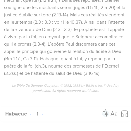
méchant que lui (1.12 à 2.1) ? Dans ses réponses, l’Eternel
souligne que les méchants seront jugés (1.5-11 ; 2.5-20) et la
justice établie sur terre (2.13-14). Mais ces réalités viendront
en leur temps (2.3 ; 3.3 ; voir He 10.37). Ainsi, dans l’attente
de la « venue » de Dieu (2.3 ; 3.3), le prophète est-il appelé
à vivre par la foi, en croyant que le Seigneur accomplira ce
qu’il a promis (2.3-4). L’apôtre Paul discernera dans cet
appel le principe qui gouverne la relation du fidèle à Dieu
(Rm 1.17 ; Ga 3.11). Habaquq, quant à lui, y répond par la
prière de la foi (ch.3), nourrie des promesses de l’Eternel
(3.2ss.) et de l’attente du salut de Dieu (3.16-19).
La Bible Du Semeur Copyright © 1992, 1999 by Biblica, Inc.® Used by
permission. All rights reserved worldwide.
Habacuc
1