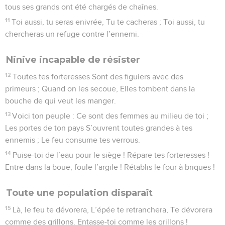
tous ses grands ont été chargés de chaînes.
11
Toi aussi, tu seras enivrée, Tu te cacheras ; Toi aussi, tu
chercheras un refuge contre l’ennemi.
Ninive incapable de résister
12
Toutes tes forteresses Sont des figuiers avec des
primeurs ; Quand on les secoue, Elles tombent dans la
bouche de qui veut les manger.
13
Voici ton peuple : Ce sont des femmes au milieu de toi ;
Les portes de ton pays S’ouvrent toutes grandes à tes
ennemis ; Le feu consume tes verrous.
14
Puise-toi de l’eau pour le siège ! Répare tes forteresses !
Entre dans la boue, foule l’argile ! Rétablis le four à briques !
Toute une population disparaît
15
Là, le feu te dévorera, L’épée te retranchera, Te dévorera
comme des grillons. Entasse-toi comme les grillons !