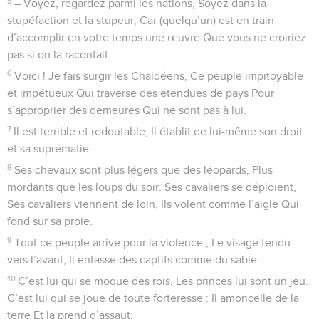
5
– Voyez, regardez parmi les nations, Soyez dans la
stupéfaction et la stupeur, Car (quelqu’un) est en train
d’accomplir en votre temps une œuvre Que vous ne croiriez
pas si on la racontait.
6
Voici ! Je fais surgir les Chaldéens, Ce peuple impitoyable
et impétueux Qui traverse des étendues de pays Pour
s’approprier des demeures Qui ne sont pas à lui.
7
Il est terrible et redoutable, Il établit de lui-même son droit
et sa suprématie.
8
Ses chevaux sont plus légers que des léopards, Plus
mordants que les loups du soir. Ses cavaliers se déploient,
Ses cavaliers viennent de loin, Ils volent comme l’aigle Qui
fond sur sa proie.
9
Tout ce peuple arrive pour la violence ; Le visage tendu
vers l’avant, Il entasse des captifs comme du sable.
10
C’est lui qui se moque des rois, Les princes lui sont un jeu.
C’est lui qui se joue de toute forteresse : Il amoncelle de la
terre Et la prend d’assaut.