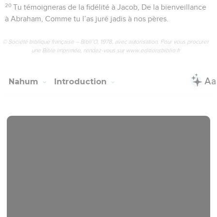
20
Tu témoigneras de la fidélité à Jacob, De la bienveillance
à Abraham, Comme tu l’as juré jadis à nos pères.
© Société biblique française – Bibli’O, 1978, avec autorisation. Pour vous procurer
une Bible imprimée, rendez-vous sur www.editionsbiblio.fr
Nahum
Introduction