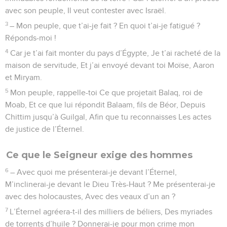
avec son peuple, Il veut contester avec Israël.
3
– Mon peuple, que t’ai-je fait ? En quoi t’ai-je fatigué ?
Réponds-moi !
4
Car je t’ai fait monter du pays d’Égypte, Je t’ai racheté de la
maison de servitude, Et j’ai envoyé devant toi Moïse, Aaron
et Miryam.
5
Mon peuple, rappelle-toi Ce que projetait Balaq, roi de
Moab, Et ce que lui répondit Balaam, fils de Béor, Depuis
Chittim jusqu’à Guilgal, Afin que tu reconnaisses Les actes
de justice de l’Éternel.
Ce que le Seigneur exige des hommes
6
– Avec quoi me présenterai-je devant l’Éternel,
M’inclinerai-je devant le Dieu Très-Haut ? Me présenterai-je
avec des holocaustes, Avec des veaux d’un an ?
7
L’Éternel agréera-t-il des milliers de béliers, Des myriades
de torrents d’huile ? Donnerai-je pour mon crime mon