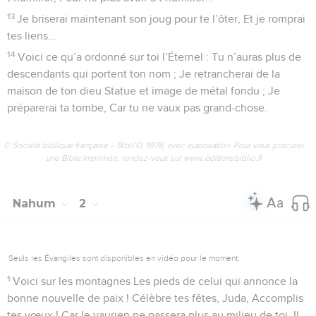
13
Je briserai maintenant son joug pour te l’ôter, Et je romprai
tes liens...
14
Voici ce qu’a ordonné sur toi l’Éternel : Tu n’auras plus de
descendants qui portent ton nom ; Je retrancherai de la
maison de ton dieu Statue et image de métal fondu ; Je
préparerai ta tombe, Car tu ne vaux pas grand-chose.
© Société biblique française – Bibli’O, 1978, avec autorisation. Pour vous procurer
une Bible imprimée, rendez-vous sur www.editionsbiblio.fr
Nahum
2
Seuls les Évangiles sont disponibles en vidéo pour le moment.
1
Voici sur les montagnes Les pieds de celui qui annonce la
bonne nouvelle de paix ! Célèbre tes fêtes, Juda, Accomplis
tes vœux ! Car le vaurien ne passera plus au milieu de toi, Il