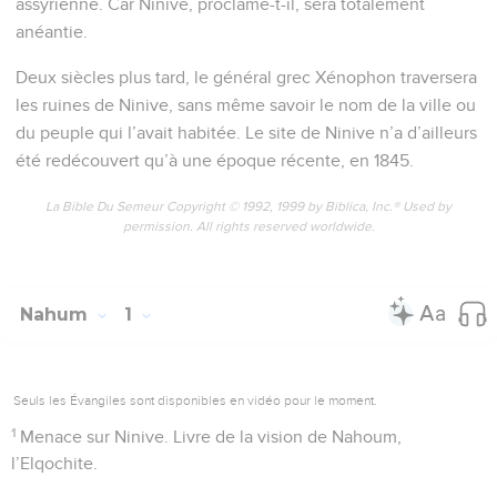
assyrienne. Car Ninive, proclame-t-il, sera totalement
anéantie.
Deux siècles plus tard, le général grec Xénophon traversera
les ruines de Ninive, sans même savoir le nom de la ville ou
du peuple qui l’avait habitée. Le site de Ninive n’a d’ailleurs
été redécouvert qu’à une époque récente, en 1845.
La Bible Du Semeur Copyright © 1992, 1999 by Biblica, Inc.® Used by
permission. All rights reserved worldwide.
Nahum
1
Seuls les Évangiles sont disponibles en vidéo pour le moment.
1
Menace sur Ninive. Livre de la vision de Nahoum,
l’Elqochite.