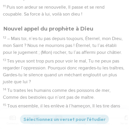
11
Puis son ardeur se renouvelle, Il passe et se rend
coupable. Sa force à lui, voilà son dieu !
Nouvel appel du prophète à Dieu
12
– Mais toi, n’es-tu pas depuis toujours, Éternel, mon Dieu,
mon Saint ? Nous ne mourrons pas ! Éternel, tu l’as établi
pour le jugement ; (Mon) rocher, tu l’as affermi pour châtier.
13
Tes yeux sont trop purs pour voir le mal, Tu ne peux pas
regarder l’oppression. Pourquoi donc regardes-tu les traîtres,
Gardes-tu le silence quand un méchant engloutit un plus
juste que lui ?
14
Tu traites les humains comme des poissons de mer,
Comme des bestioles qui n’ont pas de maître.
15
Tous ensemble, il les enlève à l’hameçon, Il les tire dans
son filet, Il les accumule dans sa nasse. Alors il est dans la
joie et l’allégresse.
Contenus
Versions
Commentaires
Strong
Dictionnaire
16
Alors, il offre un sacrifice à son filet, Du parfum à sa nasse,