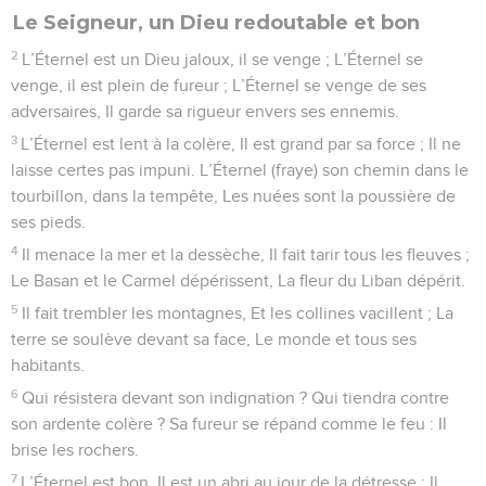
Le Seigneur, un Dieu redoutable et bon
2
L’Éternel est un Dieu jaloux, il se venge ; L’Éternel se
venge, il est plein de fureur ; L’Éternel se venge de ses
adversaires, Il garde sa rigueur envers ses ennemis.
3
L’Éternel est lent à la colère, Il est grand par sa force ; Il ne
laisse certes pas impuni. L’Éternel (fraye) son chemin dans le
tourbillon, dans la tempête, Les nuées sont la poussière de
ses pieds.
4
Il menace la mer et la dessèche, Il fait tarir tous les fleuves ;
Le Basan et le Carmel dépérissent, La fleur du Liban dépérit.
5
Il fait trembler les montagnes, Et les collines vacillent ; La
terre se soulève devant sa face, Le monde et tous ses
habitants.
6
Qui résistera devant son indignation ? Qui tiendra contre
son ardente colère ? Sa fureur se répand comme le feu : Il
brise les rochers.
7
L’Éternel est bon, Il est un abri au jour de la détresse ; Il