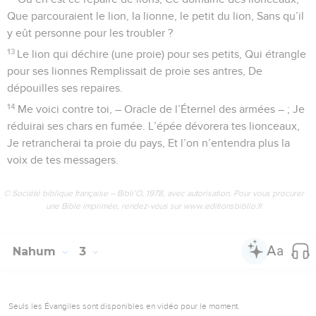
Que parcouraient le lion, la lionne, le petit du lion, Sans qu’il
y eût personne pour les troubler ?
13
Le lion qui déchire (une proie) pour ses petits, Qui étrangle
pour ses lionnes Remplissait de proie ses antres, De
dépouilles ses repaires.
14
Me voici contre toi, – Oracle de l’Éternel des armées – ; Je
réduirai ses chars en fumée. L’épée dévorera tes lionceaux,
Je retrancherai ta proie du pays, Et l’on n’entendra plus la
voix de tes messagers.
© Société biblique française – Bibli’O, 1978, avec autorisation. Pour vous procurer
une Bible imprimée, rendez-vous sur www.editionsbiblio.fr
Nahum
3
Seuls les Évangiles sont disponibles en vidéo pour le moment.