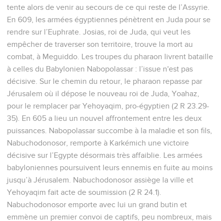
tente alors de venir au secours de ce qui reste de l’Assyrie.
En 609, les armées égyptiennes pénètrent en Juda pour se
rendre sur l’Euphrate. Josias, roi de Juda, qui veut les
empêcher de traverser son territoire, trouve la mort au
combat, à Meguiddo. Les troupes du pharaon livrent bataille
à celles du Babylonien Nabopolassar : l’issue n'est pas
décisive. Sur le chemin du retour, le pharaon repasse par
Jérusalem où il dépose le nouveau roi de Juda, Yoahaz,
pour le remplacer par Yehoyaqim, pro-égyptien (2 R 23.29-
35). En 605 a lieu un nouvel affrontement entre les deux
puissances. Nabopolassar succombe à la maladie et son fils,
Nabuchodonosor, remporte à Karkémich une victoire
décisive sur l’Egypte désormais très affaiblie. Les armées
babyloniennes poursuivent leurs ennemis en fuite au moins
jusqu’à Jérusalem. Nabuchodonosor assiège la ville et
Yehoyaqim fait acte de soumission (2 R 24.1).
Nabuchodonosor emporte avec lui un grand butin et
emmène un premier convoi de captifs, peu nombreux, mais