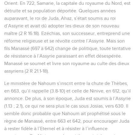
Orient. En 722, Samarie, la capitale du royaume du Nord, est
détruite et sa population déportée. Quelques années
auparavant, le roi de Juda, Ahaz, s’était soumis au roi
d’Assyrie et avait dû adopter les dieux de son nouveau
maître (2 R 16.18). Ezéchias, son successeur, entreprend une
réforme religieuse et se révolte contre l’Assyrie. Mais son
fils Manassé (697 à 642) change de politique, toute tentative
de résistance à l’Assyrie paraissant en effet désespérée.
Manassé se soumet et livre son royaume au culte des dieux
assyriens (2 R 21.1-18).
Le ministère de Nahoum s’inscrit entre la chute de Thèbes,
en 663, qu’il rappelle (3.8-10) et celle de Ninive, en 612, qu’il
annonce. De plus, à son époque, Juda est soumis à l’Assyrie
(1.13 ; 2.1), ce qui ne sera plus le cas sous Josias, vers 630. Il
semble donc probable que Nahoum ait prophétisé sous le
règne de Manassé, entre 663 et 642, pour encourager Juda
à rester fidèle à l’Eternel et à résister à l’influence