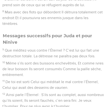
prend soin de ceux qui se réfugient auprès de lui.
8
Mais avec des flots qui débordent Il détruira totalement cet
endroit Et il poursuivra ses ennemis jusque dans les
ténèbres.
Messages successifs pour Juda et pour
Ninive
9
Que méditez-vous contre l’Éternel ? C’est lui qui fait une
destruction totale. La détresse ne paraîtra pas deux fois.
10
Même s’ils sont des buissons enchevêtrés, Et comme ivres
de leur boisson Ils seront consumés Comme la paille sèche,
entièrement.
11
De toi est sorti Celui qui méditait le mal contre l’Éternel,
Celui qui avait des desseins de vaurien.
12
Ainsi parle l’Éternel : S’ils sont au complet, aussi nombreux
qu’ils soient, Ils seront fauchés, c’en sera fini. Je veux
t’humilier, Pour ne plus avoir à t’humilier...