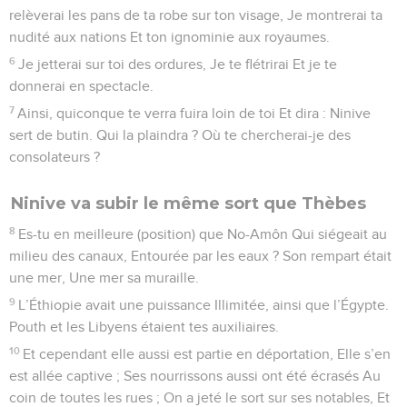
relèverai les pans de ta robe sur ton visage, Je montrerai ta
nudité aux nations Et ton ignominie aux royaumes.
6
Je jetterai sur toi des ordures, Je te flétrirai Et je te
donnerai en spectacle.
7
Ainsi, quiconque te verra fuira loin de toi Et dira : Ninive
sert de butin. Qui la plaindra ? Où te chercherai-je des
consolateurs ?
Ninive va subir le même sort que Thèbes
8
Es-tu en meilleure (position) que No-Amôn Qui siégeait au
milieu des canaux, Entourée par les eaux ? Son rempart était
une mer, Une mer sa muraille.
9
L’Éthiopie avait une puissance Illimitée, ainsi que l’Égypte.
Pouth et les Libyens étaient tes auxiliaires.
10
Et cependant elle aussi est partie en déportation, Elle s’en
est allée captive ; Ses nourrissons aussi ont été écrasés Au
coin de toutes les rues ; On a jeté le sort sur ses notables, Et