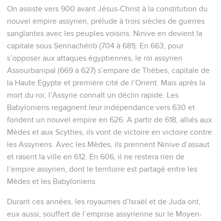
On assiste vers 900 avant Jésus-Christ à la constitution du
nouvel empire assyrien, prélude à trois siècles de guerres
sanglantes avec les peuples voisins. Ninive en devient la
capitale sous Sennachérib (704 à 681). En 663, pour
s’opposer aux attaques égyptiennes, le roi assyrien
Assourbanipal (669 à 627) s’empare de Thèbes, capitale de
la Haute Egypte et première cité de l’Orient. Mais après la
mort du roi, l’Assyrie connaît un déclin rapide. Les
Babyloniens regagnent leur indépendance vers 630 et
fondent un nouvel empire en 626. A partir de 618, alliés aux
Mèdes et aux Scythes, ils vont de victoire en victoire contre
les Assyriens. Avec les Mèdes, ils prennent Ninive d’assaut
et rasent la ville en 612. En 606, il ne restera rien de
l’empire assyrien, dont le territoire est partagé entre les
Mèdes et les Babyloniens.
Durant ces années, les royaumes d’Israël et de Juda ont,
eux aussi, souffert de l’emprise assyrienne sur le Moyen-