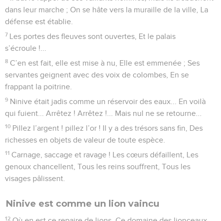
dans leur marche ; On se hâte vers la muraille de la ville, La
défense est établie.
7
Les portes des fleuves sont ouvertes, Et le palais
s’écroule !...
8
C’en est fait, elle est mise à nu, Elle est emmenée ; Ses
servantes geignent avec des voix de colombes, En se
frappant la poitrine.
9
Ninive était jadis comme un réservoir des eaux... En voilà
qui fuient... Arrêtez ! Arrêtez !... Mais nul ne se retourne...
10
Pillez l’argent ! pillez l’or ! Il y a des trésors sans fin, Des
richesses en objets de valeur de toute espèce.
11
Carnage, saccage et ravage ! Les cœurs défaillent, Les
genoux chancellent, Tous les reins souffrent, Tous les
visages pâlissent.
Ninive est comme un lion vaincu
12
Où en est ce repaire de lions, Ce domaine des lionceaux,