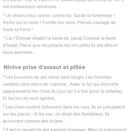
est entièrement retranché...
2
Un destructeur monte contre toi. Garde la forteresse !
Veille sur la route ! Fortifie tes reins, Prends courage de
toute ta force !
3
Car l’Éternel rétablit la fierté de Jacob Comme la fierté
d’Israël, Parce que les pillards les ont pillés Et ont détruit
leurs sarments...
Ninive prise d'assaut et pillée
4
Les boucliers de ses héros sont rougis, Les hommes
vaillants sont vêtus de cramoisi ; Avec le fer qui étincelle
(apparaissent) les chars Au jour qu’il a fixé (pour la bataille),
Et les lances sont agitées.
5
Les chars roulent follement dans les rues, Ils se précipitent
sur les places ; A les voir, on dirait des flambeaux, Ils
accourent comme des éclairs...
6
Il bat le rappel de ses vaillants hommes, Mais ils trébuchent