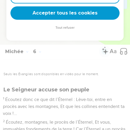
14
J’exercerai ma vengeance avec colère, avec fureur, sur les
nations Qui n’ont pas écouté.
Accepter tous les cookies
© Société biblique française – Bibli’O, 1978, avec autorisation. Pour vous procurer
Tout refuser
une Bible imprimée, rendez-vous sur www.editionsbiblio.fr
Michée
6
Seuls les Évangiles sont disponibles en vidéo pour le moment.
Le Seigneur accuse son peuple
1
Écoutez donc ce que dit l’Éternel : Lève-toi, entre en
procès avec les montagnes, Et que les collines entendent ta
voix !...
2
Écoutez, montagnes, le procès de l’Éternel, Et vous,
immuables fondements de la terre ! Car l’Éternel a un procès