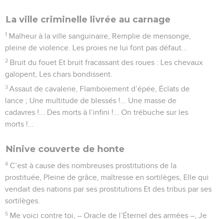
La ville criminelle livrée au carnage
1
Malheur à la ville sanguinaire, Remplie de mensonge,
pleine de violence. Les proies ne lui font pas défaut...
2
Bruit du fouet Et bruit fracassant des roues : Les chevaux
galopent, Les chars bondissent.
3
Assaut de cavalerie, Flamboiement d’épée, Éclats de
lance ; Une multitude de blessés !... Une masse de
cadavres !... Des morts à l’infini !... On trébuche sur les
morts !...
Ninive couverte de honte
4
C’est à cause des nombreuses prostitutions de la
prostituée, Pleine de grâce, maîtresse en sortilèges, Elle qui
vendait des nations par ses prostitutions Et des tribus par ses
sortilèges.
5
Me voici contre toi, – Oracle de l’Éternel des armées –, Je