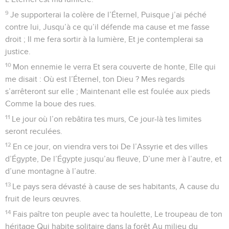
9
Je supporterai la colère de l’Éternel, Puisque j’ai péché
contre lui, Jusqu’à ce qu’il défende ma cause et me fasse
droit ; Il me fera sortir à la lumière, Et je contemplerai sa
justice.
10
Mon ennemie le verra Et sera couverte de honte, Elle qui
me disait : Où est l’Éternel, ton Dieu ? Mes regards
s’arrêteront sur elle ; Maintenant elle est foulée aux pieds
Comme la boue des rues.
11
Le jour où l’on rebâtira tes murs, Ce jour-là tes limites
seront reculées.
12
En ce jour, on viendra vers toi De l’Assyrie et des villes
d’Égypte, De l’Égypte jusqu’au fleuve, D’une mer à l’autre, et
d’une montagne à l’autre.
13
Le pays sera dévasté à cause de ses habitants, A cause du
fruit de leurs œuvres.
14
Fais paître ton peuple avec ta houlette, Le troupeau de ton
héritage Qui habite solitaire dans la forêt Au milieu du