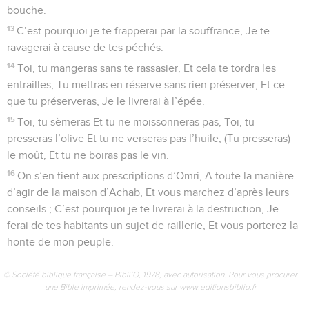
bouche.
13
C’est pourquoi je te frapperai par la souffrance, Je te
ravagerai à cause de tes péchés.
14
Toi, tu mangeras sans te rassasier, Et cela te tordra les
entrailles, Tu mettras en réserve sans rien préserver, Et ce
que tu préserveras, Je le livrerai à l’épée.
15
Toi, tu sèmeras Et tu ne moissonneras pas, Toi, tu
presseras l’olive Et tu ne verseras pas l’huile, (Tu presseras)
le moût, Et tu ne boiras pas le vin.
16
On s’en tient aux prescriptions d’Omri, A toute la manière
d’agir de la maison d’Achab, Et vous marchez d’après leurs
conseils ; C’est pourquoi je te livrerai à la destruction, Je
ferai de tes habitants un sujet de raillerie, Et vous porterez la
honte de mon peuple.
© Société biblique française – Bibli’O, 1978, avec autorisation. Pour vous procurer
une Bible imprimée, rendez-vous sur www.editionsbiblio.fr