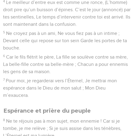
4
Le meilleur d’entre eux est comme une ronce, (L’homme)
droit pire qu’un buisson d’épines. C’est le jour (annoncé) par
tes sentinelles, Le temps d’intervenir contre toi est arrivé. Ils
sont maintenant dans la confusion.
5
Ne croyez pas à un ami, Ne vous fiez pas à un intime ;
Devant celle qui repose sur ton sein Garde les portes de ta
bouche.
6
Car le fils flétrit le père, La fille se soulève contre sa mère,
La belle-fille contre sa belle-mère ; Chacun a pour ennemis
les gens de sa maison.
7
Pour moi, je regarderai vers l’Éternel, Je mettrai mon
espérance dans le Dieu de mon salut ; Mon Dieu
m’exaucera.
Espérance et prière du peuple
8
Ne te réjouis pas à mon sujet, mon ennemie ! Car si je
tombe, je me relève ; Si je suis assise dans les ténèbres,
L’Éternel est ma lumière.