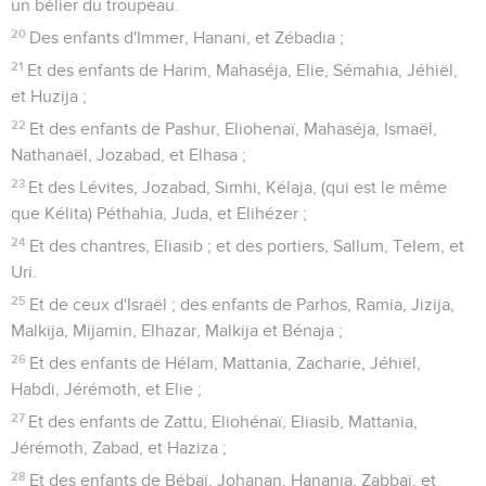
un bélier du troupeau.
20
Des enfants d'Immer, Hanani, et Zébadia ;
21
Et des enfants de Harim, Mahaséja, Elie, Sémahia, Jéhiël,
et Huzija ;
22
Et des enfants de Pashur, Eliohenaï, Mahaséja, Ismaël,
Nathanaël, Jozabad, et Elhasa ;
23
Et des Lévites, Jozabad, Simhi, Kélaja, (qui est le même
que Kélita) Péthahia, Juda, et Elihézer ;
24
Et des chantres, Eliasib ; et des portiers, Sallum, Telem, et
Uri.
25
Et de ceux d'Israël ; des enfants de Parhos, Ramia, Jizija,
Malkija, Mijamin, Elhazar, Malkija et Bénaja ;
26
Et des enfants de Hélam, Mattania, Zacharie, Jéhiël,
Habdi, Jérémoth, et Elie ;
27
Et des enfants de Zattu, Eliohénaï, Eliasib, Mattania,
Jérémoth, Zabad, et Haziza ;
28
Et des enfants de Bébaï, Johanan, Hanania, Zabbaï, et