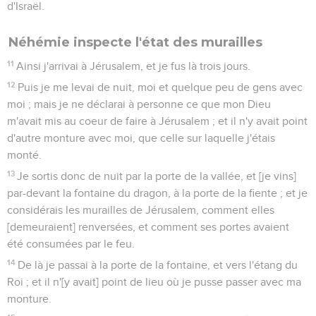
d'Israël.
Néhémie inspecte l'état des murailles
11
Ainsi j'arrivai à Jérusalem, et je fus là trois jours.
12
Puis je me levai de nuit, moi et quelque peu de gens avec
moi ; mais je ne déclarai à personne ce que mon Dieu
m'avait mis au coeur de faire à Jérusalem ; et il n'y avait point
d'autre monture avec moi, que celle sur laquelle j'étais
monté.
13
Je sortis donc de nuit par la porte de la vallée, et [je vins]
par-devant la fontaine du dragon, à la porte de la fiente ; et je
considérais les murailles de Jérusalem, comment elles
[demeuraient] renversées, et comment ses portes avaient
été consumées par le feu.
14
De là je passai à la porte de la fontaine, et vers l'étang du
Roi ; et il n'[y avait] point de lieu où je pusse passer avec ma
monture.