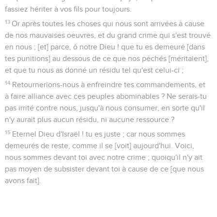
fassiez hériter à vos fils pour toujours.
13
Or après toutes les choses qui nous sont arrivées à cause
de nos mauvaises oeuvres, et du grand crime qui s'est trouvé
en nous ; [et] parce, ô notre Dieu ! que tu es demeuré [dans
tes punitions] au dessous de ce que nos péchés [méritaient],
et que tu nous as donné un résidu tel qu'est celui-ci ;
14
Retournerions-nous à enfreindre tes commandements, et
à faire alliance avec ces peuples abominables ? Ne serais-tu
pas irrité contre nous, jusqu'à nous consumer, en sorte qu'il
n'y aurait plus aucun résidu, ni aucune ressource ?
15
Eternel Dieu d'Israël ! tu es juste ; car nous sommes
demeurés de reste, comme il se [voit] aujourd'hui. Voici,
nous sommes devant toi avec notre crime ; quoiqu'il n'y ait
pas moyen de subsister devant toi à cause de ce [que nous
avons fait].