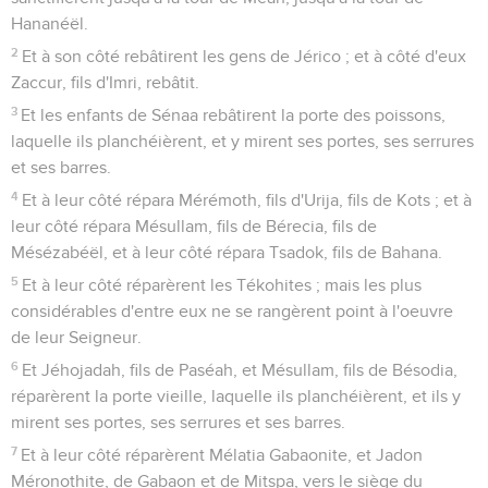
Hananéël.
2
Et à son côté rebâtirent les gens de Jérico ; et à côté d'eux
Zaccur, fils d'Imri, rebâtit.
3
Et les enfants de Sénaa rebâtirent la porte des poissons,
laquelle ils planchéièrent, et y mirent ses portes, ses serrures
et ses barres.
4
Et à leur côté répara Mérémoth, fils d'Urija, fils de Kots ; et à
leur côté répara Mésullam, fils de Bérecia, fils de
Mésézabéël, et à leur côté répara Tsadok, fils de Bahana.
5
Et à leur côté réparèrent les Tékohites ; mais les plus
considérables d'entre eux ne se rangèrent point à l'oeuvre
de leur Seigneur.
6
Et Jéhojadah, fils de Paséah, et Mésullam, fils de Bésodia,
réparèrent la porte vieille, laquelle ils planchéièrent, et ils y
mirent ses portes, ses serrures et ses barres.
7
Et à leur côté réparèrent Mélatia Gabaonite, et Jadon
Méronothite, de Gabaon et de Mitspa, vers le siège du