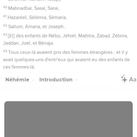
40
Mabnadbaï, Sasaï, Saraï,
41
Hazaréel, Sélémia, Sémaria,
42
Sallum, Amaria, et Joseph ;
43
[Et] des enfants de Nébo, Jéhiël, Mattitia, Zabad, Zébina,
Jaddan, Joël, et Bénaja.
44
Tous ceux-là avaient pris des femmes étrangères ; et il y
avait quelques-uns d'entr'eux qui avaient eu des enfants de
ces femmes-là.
Néhémie
Introduction