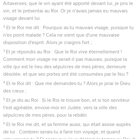
Artaxerxes, que le vin ayant été apporté devant lui, je pris le
vin, et le présentai au Roi. Or je n'avais jamais eu mauvais
visage devant lui.
2
Et le Roi me dit : Pourquoi as-tu mauvais visage, puisque tu
n'es point malade ? Cela ne vient que d'une mauvaise
disposition d'esprit. Alors je craignis fort ;
3
Et je répondis au Roi : Que le Roi vive éternellement !
Comment mon visage ne serait-il pas mauvais, puisque la
ville qui est le lieu des sépulcres de mes pères, demeure
désolée, et que ses portes ont été consumées par le feu ?
4
Et le Roi dit : Que me demandes-tu ? Alors je priai le Dieu
des cieux ;
5
Et je dis au Roi : Si le Roi le trouve bon, et si ton serviteur
t'est agréable, envoie-moi en Judée, vers la ville des
sépulcres de mes pères, pour la rebâtir.
6
Et le Roi me dit, et sa femme aussi, qui était assise auprès
de lui : Combien serais-tu à faire ton voyage, et quand