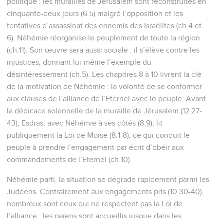
politique : les murailles de Jérusalem sont reconstruites en
cinquante-deux jours (6.5) malgré l’opposition et les
tentatives d’assassinat des ennemis des Israélites (ch.4 et
6). Néhémie réorganise le peuplement de toute la région
(ch.11). Son œuvre sera aussi sociale : il s’élève contre les
injustices, donnant lui-même l’exemple du
désintéressement (ch.5). Les chapitres 8 à 10 livrent la clé
de la motivation de Néhémie : la volonté de se conformer
aux clauses de l’alliance de l’Eternel avec le peuple. Avant
la dédicace solennelle de la muraille de Jérusalem (12.27-
43), Esdras, avec Néhémie à ses côtés (8.9), lit
publiquement la Loi de Moïse (8.1-8), ce qui conduit le
peuple à prendre l’engagement par écrit d’obéir aux
commandements de l’Eternel (ch.10).
Néhémie parti, la situation se dégrade rapidement parmi les
Judéens. Contrairement aux engagements pris (10.30-40),
nombreux sont ceux qui ne respectent pas la Loi de
l’alliance : les païens sont accueillis jusque dans les