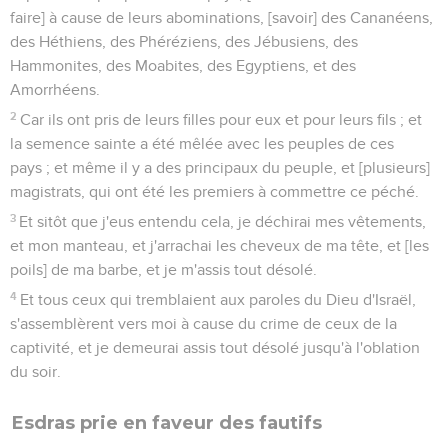
faire] à cause de leurs abominations, [savoir] des Cananéens,
des Héthiens, des Phéréziens, des Jébusiens, des
Hammonites, des Moabites, des Egyptiens, et des
Amorrhéens.
2
Car ils ont pris de leurs filles pour eux et pour leurs fils ; et
la semence sainte a été mêlée avec les peuples de ces
pays ; et même il y a des principaux du peuple, et [plusieurs]
magistrats, qui ont été les premiers à commettre ce péché.
3
Et sitôt que j'eus entendu cela, je déchirai mes vêtements,
et mon manteau, et j'arrachai les cheveux de ma tête, et [les
poils] de ma barbe, et je m'assis tout désolé.
4
Et tous ceux qui tremblaient aux paroles du Dieu d'Israël,
s'assemblèrent vers moi à cause du crime de ceux de la
captivité, et je demeurai assis tout désolé jusqu'à l'oblation
du soir.
Esdras prie en faveur des fautifs