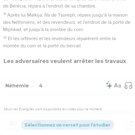
de Bérécia, répara à l'endroit de sa chambre.
31
Après lui Malkija, fils de Tsoreph, répara jusqu'à la maison
des Néthiniens, et des revendeurs, et l'endroit de la porte de
Miphkad, et jusqu'à la montée du coin.
32
Et les orfèvres et les revendeurs réparèrent entre la
montée du coin et la porte du bercail.
Les adversaires veulent arrêter les travaux
Néhémie
4
Seuls les Évangiles sont disponibles en vidéo pour le moment.
1
Or il arriva que Samballat, ayant appris que nous
rebâtissions la muraille, fut fort indigné et fort irrité ; et il se
Contenus
Versions
Commentaires
Strong
Dictionnaire
moqua des Juifs.