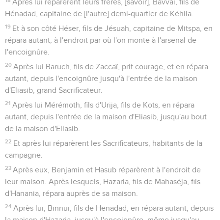
Après lui réparèrent leurs frères, [savoir], Bavvaï, fils de
Hénadad, capitaine de [l'autre] demi-quartier de Kéhila.
19
Et à son côté Héser, fils de Jésuah, capitaine de Mitspa, en
répara autant, à l'endroit par où l'on monte à l'arsenal de
l'encoignûre.
20
Après lui Baruch, fils de Zaccaï, prit courage, et en répara
autant, depuis l'encoignûre jusqu'à l'entrée de la maison
d'Eliasib, grand Sacrificateur.
21
Après lui Mérémoth, fils d'Urija, fils de Kots, en répara
autant, depuis l'entrée de la maison d'Eliasib, jusqu'au bout
de la maison d'Eliasib.
22
Et après lui réparèrent les Sacrificateurs, habitants de la
campagne.
23
Après eux, Benjamin et Hasub réparèrent à l'endroit de
leur maison. Après lesquels, Hazaria, fils de Mahaséja, fils
d'Hanania, répara auprès de sa maison.
24
Après lui, Binnuï, fils de Henadad, en répara autant, depuis
la maison d'Hazaria, jusqu'à l'encoignûre, même jusqu'au