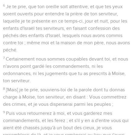
6
Je te prie, que ton oreille soit attentive, et que tes yeux
soient ouverts pour entendre la prière de ton serviteur,
laquelle je te présente en ce temps-ci, jour et nuit, pour les
enfants d'Israël tes serviteurs, en faisant confession des
péchés des enfants d'Israël, lesquels nous avons commis
contre toi ; même moi et la maison de mon père, nous avons
péché.
7
Certainement nous sommes coupables devant toi, et nous
n'avons point gardé les commandements, ni les
ordonnances, ni les jugements que tu as prescrits à Moïse,
ton serviteur.
8
[Mais] je te prie, souviens-toi de la parole dont tu donnas
charge à Moïse, ton serviteur, en disant : Vous commettrez
des crimes, et je vous disperserai parmi les peuples ;
9
Puis vous retournerez à moi, et vous garderez mes
commandements, et les ferez ; et s'il y en a d'entre vous qui
aient été chassés jusqu'à un bout des cieux, je vous
rassemblerai de là, et je vous ramènerai au lieu que j'aurai