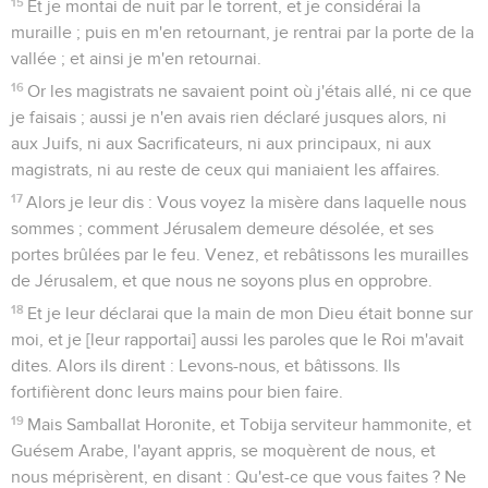
15
Et je montai de nuit par le torrent, et je considérai la
muraille ; puis en m'en retournant, je rentrai par la porte de la
vallée ; et ainsi je m'en retournai.
16
Or les magistrats ne savaient point où j'étais allé, ni ce que
je faisais ; aussi je n'en avais rien déclaré jusques alors, ni
aux Juifs, ni aux Sacrificateurs, ni aux principaux, ni aux
magistrats, ni au reste de ceux qui maniaient les affaires.
17
Alors je leur dis : Vous voyez la misère dans laquelle nous
sommes ; comment Jérusalem demeure désolée, et ses
portes brûlées par le feu. Venez, et rebâtissons les murailles
de Jérusalem, et que nous ne soyons plus en opprobre.
18
Et je leur déclarai que la main de mon Dieu était bonne sur
moi, et je [leur rapportai] aussi les paroles que le Roi m'avait
dites. Alors ils dirent : Levons-nous, et bâtissons. Ils
fortifièrent donc leurs mains pour bien faire.
19
Mais Samballat Horonite, et Tobija serviteur hammonite, et
Guésem Arabe, l'ayant appris, se moquèrent de nous, et
nous méprisèrent, en disant : Qu'est-ce que vous faites ? Ne