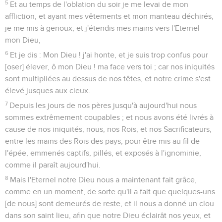
5
Et au temps de l'oblation du soir je me levai de mon
affliction, et ayant mes vêtements et mon manteau déchirés,
je me mis à genoux, et j'étendis mes mains vers l'Eternel
mon Dieu,
6
Et je dis : Mon Dieu ! j'ai honte, et je suis trop confus pour
[oser] élever, ô mon Dieu ! ma face vers toi ; car nos iniquités
sont multipliées au dessus de nos têtes, et notre crime s'est
élevé jusques aux cieux.
7
Depuis les jours de nos pères jusqu'à aujourd'hui nous
sommes extrêmement coupables ; et nous avons été livrés à
cause de nos iniquités, nous, nos Rois, et nos Sacrificateurs,
entre les mains des Rois des pays, pour être mis au fil de
l'épée, emmenés captifs, pillés, et exposés à l'ignominie,
comme il paraît aujourd'hui.
8
Mais l'Eternel notre Dieu nous a maintenant fait grâce,
comme en un moment, de sorte qu'il a fait que quelques-uns
[de nous] sont demeurés de reste, et il nous a donné un clou
dans son saint lieu, afin que notre Dieu éclairât nos yeux, et