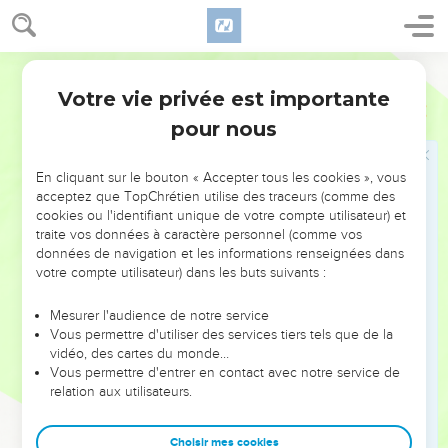
premier mois, pour aller à Jérusalem ; et la main de notre
Dieu fut sur nous ; et il nous délivra de la main des ennemis,
et de [leurs] embûches sur le chemin.
Martin
32
Puis nous arrivâmes à Jérusalem, et nous étant reposés
Votre vie privée est importante
Esdras
8
trois jours,
pour nous
33
Au quatrième jour nous pesâmes l'argent et l'or, et les
ustensiles dans la maison de notre Dieu, et nous les
En cliquant sur le bouton « Accepter tous les cookies », vous
délivrâmes à Mérémoth, fils d'Urija Sacrificateur, avec lequel
acceptez que TopChrétien utilise des traceurs (comme des
[était] Eléazar fils de Phinées ; et avec eux Jozabad fils de
cookies ou l'identifiant unique de votre compte utilisateur) et
traite vos données à caractère personnel (comme vos
Jésuah, et Nohadia, fils de Binuï, Lévites.
données de navigation et les informations renseignées dans
34
Selon le nombre et le poids de toutes ces choses, et tout
votre compte utilisateur) dans les buts suivants :
le poids en fut mis alors par écrit.
Mesurer l'audience de notre service
35
Et ceux qui avaient été transportés, [et] qui étaient
Vous permettre d'utiliser des services tiers tels que de la
retournés de la captivité, offrirent pour tout Israël, en
vidéo, des cartes du monde…
holocauste au Dieu d'Israël, douze veaux, quatre-vingt-seize
Vous permettre d'entrer en contact avec notre service de
béliers, soixante-dix-sept agneaux, [et] douze boucs pour le
relation aux utilisateurs.
péché ; le tout en holocauste à l'Eternel.
36
Choisir mes cookies
Et ils remirent les ordonnances du Roi entre les mains des