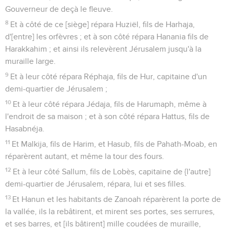
Gouverneur de deçà le fleuve.
8
Et à côté de ce [siège] répara Huziël, fils de Harhaja,
d'[entre] les orfèvres ; et à son côté répara Hanania fils de
Harakkahim ; et ainsi ils relevèrent Jérusalem jusqu'à la
muraille large.
9
Et à leur côté répara Réphaja, fils de Hur, capitaine d'un
demi-quartier de Jérusalem ;
10
Et à leur côté répara Jédaja, fils de Harumaph, même à
l'endroit de sa maison ; et à son côté répara Hattus, fils de
Hasabnéja.
11
Et Malkija, fils de Harim, et Hasub, fils de Pahath-Moab, en
réparèrent autant, et même la tour des fours.
12
Et à leur côté Sallum, fils de Lobès, capitaine de {l'autre]
demi-quartier de Jérusalem, répara, lui et ses filles.
13
Et Hanun et les habitants de Zanoah réparèrent la porte de
la vallée, ils la rebâtirent, et mirent ses portes, ses serrures,
et ses barres, et [ils bâtirent] mille coudées de muraille,