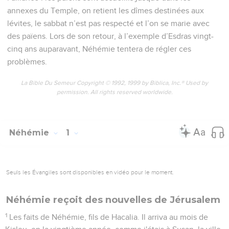
annexes du Temple, on retient les dîmes destinées aux
lévites, le sabbat n’est pas respecté et l’on se marie avec
des païens. Lors de son retour, à l’exemple d’Esdras vingt-
cinq ans auparavant, Néhémie tentera de régler ces
problèmes.
La Bible Du Semeur Copyright © 1992, 1999 by Biblica, Inc.® Used by
permission. All rights reserved worldwide.
Néhémie
1
Seuls les Évangiles sont disponibles en vidéo pour le moment.
Néhémie reçoit des nouvelles de Jérusalem
1
Les faits de Néhémie, fils de Hacalia. Il arriva au mois de