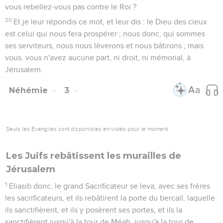
vous rebellez-vous pas contre le Roi ?
20
Et je leur répondis ce mot, et leur dis : le Dieu des cieux
est celui qui nous fera prospérer ; nous donc, qui sommes
ses serviteurs, nous nous lèverons et nous bâtirons ; mais
vous, vous n'avez aucune part, ni droit, ni mémorial, à
Jérusalem.
Néhémie
3
Seuls les Évangiles sont disponibles en vidéo pour le moment.
Les Juifs rebâtissent les murailles de
Jérusalem
1
Eliasib donc, le grand Sacrificateur se leva, avec ses frères
les sacrificateurs, et ils rebâtirent la porte du bercail, laquelle
ils sanctifièrent, et ils y posèrent ses portes, et ils la
sanctifièrent jusqu'à la tour de Méah, jusqu'à la tour de