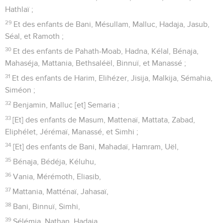
Hathlaï ;
29
Et des enfants de Bani, Mésullam, Malluc, Hadaja, Jasub,
Séal, et Ramoth ;
30
Et des enfants de Pahath-Moab, Hadna, Kélal, Bénaja,
Mahaséja, Mattania, Bethsaléël, Binnuï, et Manassé ;
31
Et des enfants de Harim, Elihézer, Jisija, Malkija, Sémahia,
Siméon ;
32
Benjamin, Malluc [et] Semaria ;
33
[Et] des enfants de Masum, Mattenaï, Mattata, Zabad,
Eliphélet, Jérémaï, Manassé, et Simhi ;
34
[Et] des enfants de Bani, Mahadaï, Hamram, Uël,
35
Bénaja, Bédéja, Kéluhu,
36
Vania, Mérémoth, Eliasib,
37
Mattania, Matténaï, Jahasaï,
38
Bani, Binnuï, Simhi,
39
Sélémia, Nathan, Hadaja,