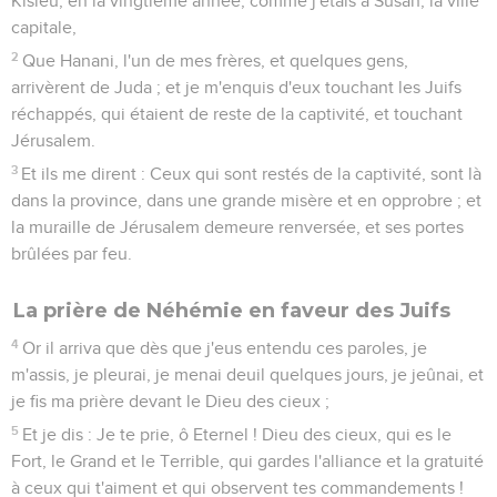
Kisleu, en la vingtième année, comme j'étais à Susan, la ville
capitale,
2
Que Hanani, l'un de mes frères, et quelques gens,
arrivèrent de Juda ; et je m'enquis d'eux touchant les Juifs
réchappés, qui étaient de reste de la captivité, et touchant
Jérusalem.
3
Et ils me dirent : Ceux qui sont restés de la captivité, sont là
dans la province, dans une grande misère et en opprobre ; et
la muraille de Jérusalem demeure renversée, et ses portes
brûlées par feu.
La prière de Néhémie en faveur des Juifs
4
Or il arriva que dès que j'eus entendu ces paroles, je
m'assis, je pleurai, je menai deuil quelques jours, je jeûnai, et
je fis ma prière devant le Dieu des cieux ;
5
Et je dis : Je te prie, ô Eternel ! Dieu des cieux, qui es le
Fort, le Grand et le Terrible, qui gardes l'alliance et la gratuité
à ceux qui t'aiment et qui observent tes commandements !