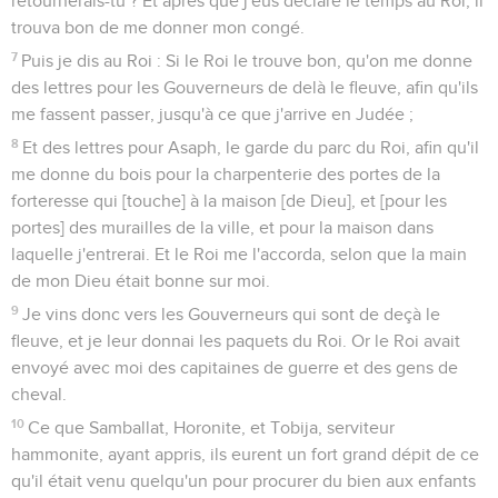
retournerais-tu ? Et après que j'eus déclaré le temps au Roi, il
trouva bon de me donner mon congé.
7
Puis je dis au Roi : Si le Roi le trouve bon, qu'on me donne
des lettres pour les Gouverneurs de delà le fleuve, afin qu'ils
me fassent passer, jusqu'à ce que j'arrive en Judée ;
8
Et des lettres pour Asaph, le garde du parc du Roi, afin qu'il
me donne du bois pour la charpenterie des portes de la
forteresse qui [touche] à la maison [de Dieu], et [pour les
portes] des murailles de la ville, et pour la maison dans
laquelle j'entrerai. Et le Roi me l'accorda, selon que la main
de mon Dieu était bonne sur moi.
9
Je vins donc vers les Gouverneurs qui sont de deçà le
fleuve, et je leur donnai les paquets du Roi. Or le Roi avait
envoyé avec moi des capitaines de guerre et des gens de
cheval.
10
Ce que Samballat, Horonite, et Tobija, serviteur
hammonite, ayant appris, ils eurent un fort grand dépit de ce
qu'il était venu quelqu'un pour procurer du bien aux enfants