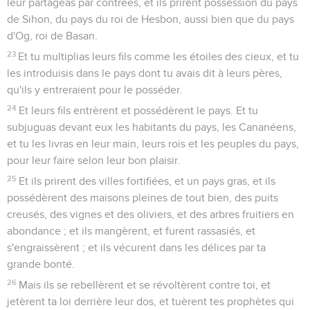
leur partageas par contrées, et ils prirent possession du pays
de Sihon, du pays du roi de Hesbon, aussi bien que du pays
d'Og, roi de Basan.
23
Et tu multiplias leurs fils comme les étoiles des cieux, et tu
les introduisis dans le pays dont tu avais dit à leurs pères,
qu'ils y entreraient pour le posséder.
24
Et leurs fils entrèrent et possédèrent le pays. Et tu
subjuguas devant eux les habitants du pays, les Cananéens,
et tu les livras en leur main, leurs rois et les peuples du pays,
pour leur faire selon leur bon plaisir.
25
Et ils prirent des villes fortifiées, et un pays gras, et ils
possédèrent des maisons pleines de tout bien, des puits
creusés, des vignes et des oliviers, et des arbres fruitiers en
abondance ; et ils mangèrent, et furent rassasiés, et
s'engraissèrent ; et ils vécurent dans les délices par ta
grande bonté.
26
Mais ils se rebellèrent et se révoltèrent contre toi, et
jetèrent ta loi derrière leur dos, et tuèrent tes prophètes qui