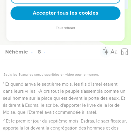
72
Et ce que donna le reste du peuple fut vingt mille dariques
d'or, et deux mille mines d'argent, et soixante-sept tuniques
Accepter tous les cookies
de sacrificateurs.
73
Et les sacrificateurs, et les lévites, et les portiers, et les
Tout refuser
chantres, et ceux du peuple, et les Nethiniens, et tout Israël,
habitèrent dans leurs villes.
Néhémie
8
Seuls les Évangiles sont disponibles en vidéo pour le moment.
1
Et quand arriva le septième mois, les fils d'Israël étaient
dans leurs villes. -Alors tout le peuple s'assembla comme un
seul homme sur la place qui est devant la porte des eaux. Et
ils dirent à Esdras, le scribe, d'apporter le livre de la loi de
Moïse, que l'Éternel avait commandée à Israël.
2
Et le premier jour du septième mois, Esdras, le sacrificateur,
apporta la loi devant la congrégation des hommes et des