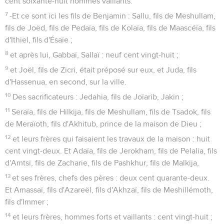
cent soixante-huit hommes vaillants.
7
-Et ce sont ici les fils de Benjamin : Sallu, fils de Meshullam,
fils de Joëd, fils de Pedaïa, fils de Kolaïa, fils de Maascéïa, fils
d'Ithiel, fils d'Ésaïe ;
8
et après lui, Gabbaï, Sallaï : neuf cent vingt-huit ;
9
et Joël, fils de Zicri, était préposé sur eux, et Juda, fils
d'Hassenua, en second, sur la ville.
10
Des sacrificateurs : Jedahia, fils de Joïarib, Jakin ;
11
Seraïa, fils de Hilkija, fils de Meshullam, fils de Tsadok, fils
de Meraïoth, fils d'Akhitub, prince de la maison de Dieu ;
12
et leurs frères qui faisaient les travaux de la maison : huit
cent vingt-deux. Et Adaïa, fils de Jerokham, fils de Pelalia, fils
d'Amtsi, fils de Zacharie, fils de Pashkhur, fils de Malkija,
13
et ses frères, chefs des pères : deux cent quarante-deux.
Et Amassaï, fils d'Azareël, fils d'Akhzaï, fils de Meshillémoth,
fils d'Immer ;
14
et leurs frères, hommes forts et vaillants : cent vingt-huit ;