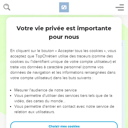
67
sans compter leurs serviteurs et leurs servantes ; ceux-ci
étaient au nombre de sept mille trois cent trente-sept ; et
parmi eux, il y avait deux cent quarante-cinq chanteurs et
Darby
chanteuses.
Votre vie privée est importante
Néhémie
7
68
Ils avaient sept cent trente-six chevaux, deux cent
pour nous
quarante-cinq mulets,
69
quatre cent trente-cinq chameaux, et six mille sept cent
En cliquant sur le bouton « Accepter tous les cookies », vous
vingt ânes.
acceptez que TopChrétien utilise des traceurs (comme des
cookies ou l'identifiant unique de votre compte utilisateur) et
70
Et une partie des chefs des pères firent des dons pour
traite vos données à caractère personnel (comme vos
l'oeuvre. Le Thirshatha donna au trésor mille dariques d'or,
données de navigation et les informations renseignées dans
cinquante bassins, cinq cent trente tuniques de
votre compte utilisateur) dans les buts suivants :
sacrificateurs.
Mesurer l'audience de notre service
71
Et des chefs des pères donnèrent au trésor de l'oeuvre
Vous permettre d'utiliser des services tiers tels que de la
vingt mille dariques d'or et deux mille deux cents mines
vidéo, des cartes du monde…
d'argent.
Vous permettre d'entrer en contact avec notre service de
relation aux utilisateurs.
Esdras fait une lecture publique de la Loi
Choisir mes cookies