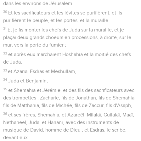
dans les environs de Jérusalem.
30
Et les sacrificateurs et les lévites se purifièrent, et ils
purifièrent le peuple, et les portes, et la muraille.
31
Et je fis monter les chefs de Juda sur la muraille, et je
plaçai deux grands choeurs en processions, à droite, sur le
mur, vers la porte du fumier ;
32
et après eux marchaient Hoshahia et la moitié des chefs
de Juda,
33
et Azaria, Esdras et Meshullam,
34
Juda et Benjamin,
35
et Shemahia et Jérémie, et des fils des sacrificateurs avec
des trompettes : Zacharie, fils de Jonathan, fils de Shemahia,
fils de Matthania, fils de Michée, fils de Zaccur, fils d'Asaph,
36
et ses frères, Shemahia, et Azareël, Milalaï, Guilalaï, Maaï,
Nethaneël, Juda, et Hanani, avec des instruments de
musique de David, homme de Dieu ; et Esdras, le scribe,
devant eux.