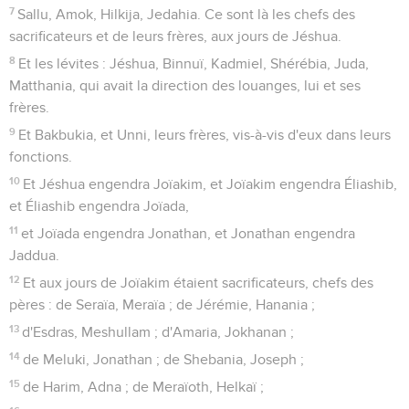
7
Sallu, Amok, Hilkija, Jedahia. Ce sont là les chefs des
sacrificateurs et de leurs frères, aux jours de Jéshua.
8
Et les lévites : Jéshua, Binnuï, Kadmiel, Shérébia, Juda,
Matthania, qui avait la direction des louanges, lui et ses
frères.
9
Et Bakbukia, et Unni, leurs frères, vis-à-vis d'eux dans leurs
fonctions.
10
Et Jéshua engendra Joïakim, et Joïakim engendra Éliashib,
et Éliashib engendra Joïada,
11
et Joïada engendra Jonathan, et Jonathan engendra
Jaddua.
12
Et aux jours de Joïakim étaient sacrificateurs, chefs des
pères : de Seraïa, Meraïa ; de Jérémie, Hanania ;
13
d'Esdras, Meshullam ; d'Amaria, Jokhanan ;
14
de Meluki, Jonathan ; de Shebania, Joseph ;
15
de Harim, Adna ; de Meraïoth, Helkaï ;