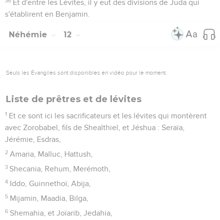
36
Et d'entre les Lévites, il y eut des divisions de Juda qui
s'établirent en Benjamin.
Néhémie
12
Seuls les Évangiles sont disponibles en vidéo pour le moment.
Liste de prêtres et de lévites
1
Et ce sont ici les sacrificateurs et les lévites qui montèrent
avec Zorobabel, fils de Shealthiel, et Jéshua : Seraïa,
Jérémie, Esdras,
2
Amaria, Malluc, Hattush,
3
Shecania, Rehum, Merémoth,
4
Iddo, Guinnethoï, Abija,
5
Mijamin, Maadia, Bilga,
6
Shemahia, et Joïarib, Jedahia,