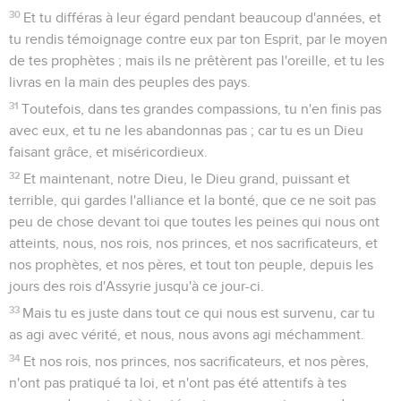
30
Et tu différas à leur égard pendant beaucoup d'années, et
tu rendis témoignage contre eux par ton Esprit, par le moyen
de tes prophètes ; mais ils ne prêtèrent pas l'oreille, et tu les
livras en la main des peuples des pays.
31
Toutefois, dans tes grandes compassions, tu n'en finis pas
avec eux, et tu ne les abandonnas pas ; car tu es un Dieu
faisant grâce, et miséricordieux.
32
Et maintenant, notre Dieu, le Dieu grand, puissant et
terrible, qui gardes l'alliance et la bonté, que ce ne soit pas
peu de chose devant toi que toutes les peines qui nous ont
atteints, nous, nos rois, nos princes, et nos sacrificateurs, et
nos prophètes, et nos pères, et tout ton peuple, depuis les
jours des rois d'Assyrie jusqu'à ce jour-ci.
33
Mais tu es juste dans tout ce qui nous est survenu, car tu
as agi avec vérité, et nous, nous avons agi méchamment.
34
Et nos rois, nos princes, nos sacrificateurs, et nos pères,
n'ont pas pratiqué ta loi, et n'ont pas été attentifs à tes