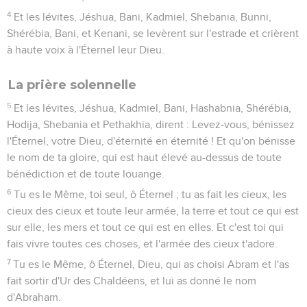
4
Et les lévites, Jéshua, Bani, Kadmiel, Shebania, Bunni,
Shérébia, Bani, et Kenani, se levèrent sur l'estrade et crièrent
à haute voix à l'Éternel leur Dieu.
La prière solennelle
5
Et les lévites, Jéshua, Kadmiel, Bani, Hashabnia, Shérébia,
Hodija, Shebania et Pethakhia, dirent : Levez-vous, bénissez
l'Éternel, votre Dieu, d'éternité en éternité ! Et qu'on bénisse
le nom de ta gloire, qui est haut élevé au-dessus de toute
bénédiction et de toute louange.
6
Tu es le Même, toi seul, ô Éternel ; tu as fait les cieux, les
cieux des cieux et toute leur armée, la terre et tout ce qui est
sur elle, les mers et tout ce qui est en elles. Et c'est toi qui
fais vivre toutes ces choses, et l'armée des cieux t'adore.
7
Tu es le Même, ô Éternel, Dieu, qui as choisi Abram et l'as
fait sortir d'Ur des Chaldéens, et lui as donné le nom
d'Abraham.