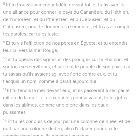
8
Et tu trouvas son coeur fidèle devant toi, et tu fis avec lui
une alliance pour donner le pays du Cananéen, du Héthien,
de l'Amoréen, et du Phérézien, et du Jébusien, et du
Guirgasien, pour le donner à sa semence ; et tu as accompli
tes paroles, car tu es juste.
9
Et tu vis l'affliction de nos pères en Égypte, et tu entendis
leur cri vers la mer Rouge,
10
et tu opéras des signes et des prodiges sur le Pharaon, et
sur tous ses serviteurs, et sur tout le peuple de son pays, car
tu savais qu'ils avaient agi avec fierté contre eux, et tu
t'acquis un nom, comme il paraît aujourd'hui.
11
Et tu fendis la mer devant eux, et ils passèrent à sec par le
milieu de la mer ; et ceux qui les poursuivaient, tu les jetas
dans les abîmes, comme une pierre dans les eaux
puissantes.
12
Et tu les conduisis de jour par une colonne de nuée, et de
nuit par une colonne de feu, afin d'éclairer pour eux le
chemin dans lequel ils devaient marcher.