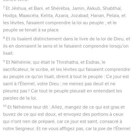
7
Et Jéshua, et Bani, et Shérébia, Jamin, Akkub, Shabthaï,
Hodija, Maascéïa, Kelita, Azaria, Jozabad, Hanan, Pelaïa, et
les lévites, faisaient comprendre la loi au peuple ; et le
peuple se tenait à sa place.
8
Et ils lisaient distinctement dans le livre de la loi de Dieu, et
ils en donnaient le sens et le faisaient comprendre lorsqu'on
lisait.
9
Et Néhémie, qui était le Thirshatha, et Esdras, le
sacrificateur, le scribe, et les lévites qui faisaient comprendre
au peuple ce qu'on lisait, dirent à tout le peuple : Ce jour est
saint à l'Éternel, votre Dieu ; ne menez pas deuil et ne
pleurez pas ! Car tout le peuple pleurait en entendant les
paroles de la loi.
10
Et Néhémie leur dit : Allez, mangez de ce qui est gras et
buvez de ce qui est doux, et envoyez des portions à ceux
qui n'ont rien de préparé, car ce jour est saint, consacré à
notre Seigneur. Et ne vous affligez pas, car la joie de l'Éternel