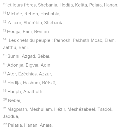
10
et leurs frères, Shebania, Hodija, Kelita, Pelaïa, Hanan,
11
Michée, Rehob, Hashabia,
12
Zaccur, Shérébia, Shebania,
13
Hodija, Bani, Beninu.
14
-Les chefs du peuple : Parhosh, Pakhath-Moab, Élam,
Zatthu, Bani,
15
Bunni, Azgad, Bébaï,
16
Adonija, Bigvaï, Adin,
17
Ater, Ézéchias, Azzur,
18
Hodija, Hashum, Bétsaï,
19
Hariph, Anathoth,
20
Nébaï,
21
Magpiash, Meshullam, Hézir, Meshézabeël, Tsadok,
Jaddua,
22
Pelatia, Hanan, Anaïa,