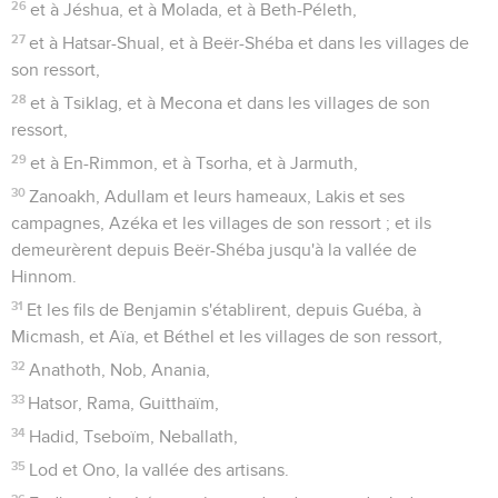
26
et à Jéshua, et à Molada, et à Beth-Péleth,
27
et à Hatsar-Shual, et à Beër-Shéba et dans les villages de
son ressort,
28
et à Tsiklag, et à Mecona et dans les villages de son
ressort,
29
et à En-Rimmon, et à Tsorha, et à Jarmuth,
30
Zanoakh, Adullam et leurs hameaux, Lakis et ses
campagnes, Azéka et les villages de son ressort ; et ils
demeurèrent depuis Beër-Shéba jusqu'à la vallée de
Hinnom.
31
Et les fils de Benjamin s'établirent, depuis Guéba, à
Micmash, et Aïa, et Béthel et les villages de son ressort,
32
Anathoth, Nob, Anania,
33
Hatsor, Rama, Guitthaïm,
34
Hadid, Tseboïm, Neballath,
35
Lod et Ono, la vallée des artisans.