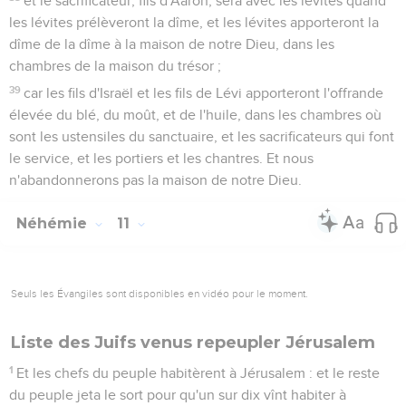
et le sacrificateur, fils d'Aaron, sera avec les lévites quand
les lévites prélèveront la dîme, et les lévites apporteront la
dîme de la dîme à la maison de notre Dieu, dans les
chambres de la maison du trésor ;
39
car les fils d'Israël et les fils de Lévi apporteront l'offrande
élevée du blé, du moût, et de l'huile, dans les chambres où
sont les ustensiles du sanctuaire, et les sacrificateurs qui font
le service, et les portiers et les chantres. Et nous
n'abandonnerons pas la maison de notre Dieu.
Néhémie
11
Seuls les Évangiles sont disponibles en vidéo pour le moment.
Liste des Juifs venus repeupler Jérusalem
1
Et les chefs du peuple habitèrent à Jérusalem : et le reste
du peuple jeta le sort pour qu'un sur dix vînt habiter à