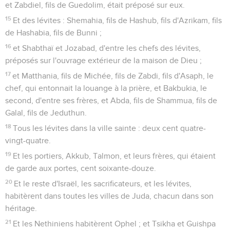
et Zabdiel, fils de Guedolim, était préposé sur eux.
15
Et des lévites : Shemahia, fils de Hashub, fils d'Azrikam, fils
de Hashabia, fils de Bunni ;
16
et Shabthaï et Jozabad, d'entre les chefs des lévites,
préposés sur l'ouvrage extérieur de la maison de Dieu ;
17
et Matthania, fils de Michée, fils de Zabdi, fils d'Asaph, le
chef, qui entonnait la louange à la prière, et Bakbukia, le
second, d'entre ses frères, et Abda, fils de Shammua, fils de
Galal, fils de Jeduthun.
18
Tous les lévites dans la ville sainte : deux cent quatre-
vingt-quatre.
19
Et les portiers, Akkub, Talmon, et leurs frères, qui étaient
de garde aux portes, cent soixante-douze.
20
Et le reste d'Israël, les sacrificateurs, et les lévites,
habitèrent dans toutes les villes de Juda, chacun dans son
héritage.
21
Et les Nethiniens habitèrent Ophel ; et Tsikha et Guishpa