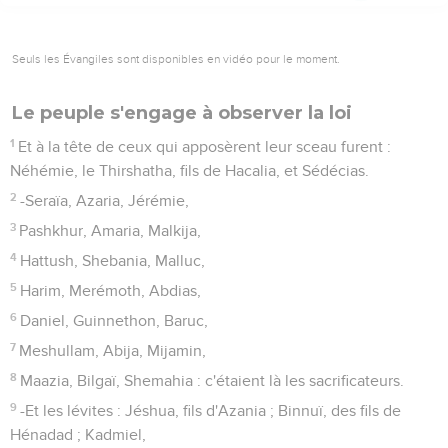
Seuls les Évangiles sont disponibles en vidéo pour le moment.
Le peuple s'engage à observer la loi
1
Et à la tête de ceux qui apposèrent leur sceau furent :
Néhémie, le Thirshatha, fils de Hacalia, et Sédécias.
2
-Seraïa, Azaria, Jérémie,
3
Pashkhur, Amaria, Malkija,
4
Hattush, Shebania, Malluc,
5
Harim, Merémoth, Abdias,
6
Daniel, Guinnethon, Baruc,
7
Meshullam, Abija, Mijamin,
8
Maazia, Bilgaï, Shemahia : c'étaient là les sacrificateurs.
9
-Et les lévites : Jéshua, fils d'Azania ; Binnuï, des fils de
Hénadad ; Kadmiel,