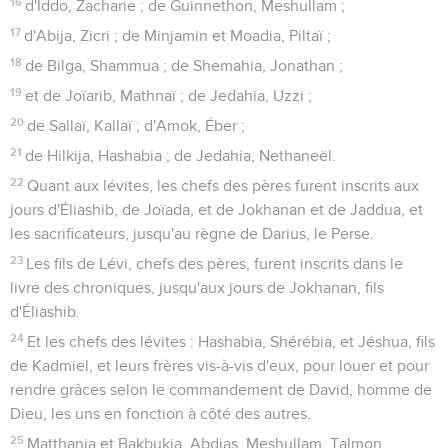
16
d'Iddo, Zacharie ; de Guinnethon, Meshullam ;
17
d'Abija, Zicri ; de Minjamin et Moadia, Piltaï ;
18
de Bilga, Shammua ; de Shemahia, Jonathan ;
19
et de Joïarib, Mathnaï ; de Jedahia, Uzzi ;
20
de Sallaï, Kallaï ; d'Amok, Éber ;
21
de Hilkija, Hashabia ; de Jedahia, Nethaneël.
22
Quant aux lévites, les chefs des pères furent inscrits aux
jours d'Éliashib, de Joïada, et de Jokhanan et de Jaddua, et
les sacrificateurs, jusqu'au règne de Darius, le Perse.
23
Les fils de Lévi, chefs des pères, furent inscrits dans le
livre des chroniques, jusqu'aux jours de Jokhanan, fils
d'Éliashib.
24
Et les chefs des lévites : Hashabia, Shérébia, et Jéshua, fils
de Kadmiel, et leurs frères vis-à-vis d'eux, pour louer et pour
rendre grâces selon le commandement de David, homme de
Dieu, les uns en fonction à côté des autres.
25
Matthania et Bakbukia, Abdias, Meshullam, Talmon,