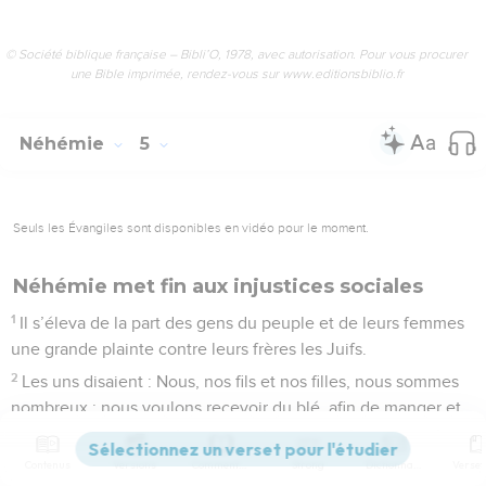
© Société biblique française – Bibli’O, 1978, avec autorisation. Pour vous procurer
une Bible imprimée, rendez-vous sur www.editionsbiblio.fr
Néhémie
5
Seuls les Évangiles sont disponibles en vidéo pour le moment.
Néhémie met fin aux injustices sociales
1
Il s’éleva de la part des gens du peuple et de leurs femmes
une grande plainte contre leurs frères les Juifs.
2
Les uns disaient : Nous, nos fils et nos filles, nous sommes
nombreux ; nous voulons recevoir du blé, afin de manger et
de vivre.
3
D’autres disaient : Nous engageons nos champs, nos
Contenus
Versions
Commentaires
Strong
Dictionnaire