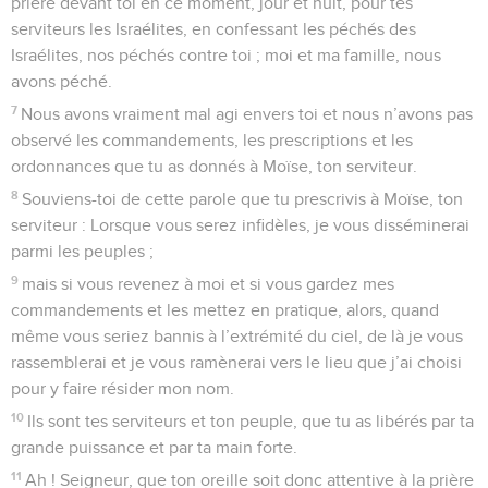
prière devant toi en ce moment, jour et nuit, pour tes
serviteurs les Israélites, en confessant les péchés des
Israélites, nos péchés contre toi ; moi et ma famille, nous
avons péché.
7
Nous avons vraiment mal agi envers toi et nous n’avons pas
observé les commandements, les prescriptions et les
ordonnances que tu as donnés à Moïse, ton serviteur.
8
Souviens-toi de cette parole que tu prescrivis à Moïse, ton
serviteur : Lorsque vous serez infidèles, je vous disséminerai
parmi les peuples ;
9
mais si vous revenez à moi et si vous gardez mes
commandements et les mettez en pratique, alors, quand
même vous seriez bannis à l’extrémité du ciel, de là je vous
rassemblerai et je vous ramènerai vers le lieu que j’ai choisi
pour y faire résider mon nom.
10
Ils sont tes serviteurs et ton peuple, que tu as libérés par ta
grande puissance et par ta main forte.
11
Ah ! Seigneur, que ton oreille soit donc attentive à la prière