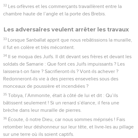
32
Les orfèvres et les commerçants travaillèrent entre la
chambre haute de l’angle et la porte des Brebis.
Les adversaires veulent arrêter les travaux
33
Lorsque Sanballat apprit que nous rebâtissions la muraille,
il fut en colère et très mécontent.
34
Il se moqua des Juifs. Il dit devant ses frères et devant les
soldats de Samarie : Que font ces Juifs impuissants ? Les
laissera-t-on faire ? Sacrifieront-ils ? Vont-ils achever ?
Redonneront-ils vie à des pierres ensevelies sous des
monceaux de poussière et incendiées ?
35
Tobiya, l’Ammonite, était à côté de lui et dit : Qu’ils
bâtissent seulement ! Si un renard s’élance, il fera une
brèche dans leur muraille de pierres.
36
Écoute, ô notre Dieu, car nous sommes méprisés ! Fais
retomber leur déshonneur sur leur tête, et livre-les au pillage
sur une terre où ils soient captifs.