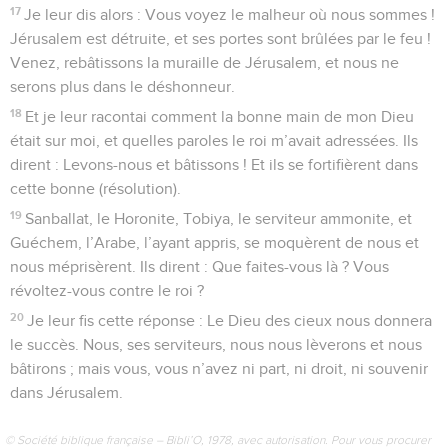
17
Je leur dis alors : Vous voyez le malheur où nous sommes !
Jérusalem est détruite, et ses portes sont brûlées par le feu !
Venez, rebâtissons la muraille de Jérusalem, et nous ne
serons plus dans le déshonneur.
18
Et je leur racontai comment la bonne main de mon Dieu
était sur moi, et quelles paroles le roi m’avait adressées. Ils
dirent : Levons-nous et bâtissons ! Et ils se fortifièrent dans
cette bonne (résolution).
19
Sanballat, le Horonite, Tobiya, le serviteur ammonite, et
Guéchem, l’Arabe, l’ayant appris, se moquèrent de nous et
nous méprisèrent. Ils dirent : Que faites-vous là ? Vous
révoltez-vous contre le roi ?
20
Je leur fis cette réponse : Le Dieu des cieux nous donnera
le succès. Nous, ses serviteurs, nous nous lèverons et nous
bâtirons ; mais vous, vous n’avez ni part, ni droit, ni souvenir
dans Jérusalem.
© Société biblique française – Bibli’O, 1978, avec autorisation. Pour vous procurer