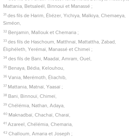
Mattania, Betsaleél, Binnouï et Manassé ;
31
des fils de Harim, Éliézer, Yichiya, Malkiya, Chemaeya,
Siméon,
32
Benjamin, Mallouk et Chemaria ;
33
des fils de Haschoum, Matthnaï, Mattattha, Zabad,
Éliphéleth, Yerémaï, Manassé et Chimeï ;
34
des fils de Bani, Maadaï, Amram, Ouel,
35
Benaya, Bédia, Kelouhou,
36
Vania, Merémoth, Éliachib,
37
Mattania, Matnaï, Yaasaï ;
38
Bani, Binnouï, Chimeï,
39
Chélémia, Nathan, Adaya,
40
Maknadbaï, Chachaï, Charaï,
41
Azareel, Chélémia, Chemaria,
42
Challoum, Amaria et Joseph ;