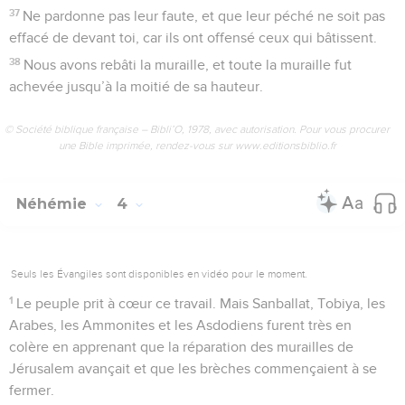
37
Ne pardonne pas leur faute, et que leur péché ne soit pas
effacé de devant toi, car ils ont offensé ceux qui bâtissent.
38
Nous avons rebâti la muraille, et toute la muraille fut
achevée jusqu’à la moitié de sa hauteur.
© Société biblique française – Bibli’O, 1978, avec autorisation. Pour vous procurer
une Bible imprimée, rendez-vous sur www.editionsbiblio.fr
Néhémie
4
Seuls les Évangiles sont disponibles en vidéo pour le moment.
1
Le peuple prit à cœur ce travail. Mais Sanballat, Tobiya, les
Arabes, les Ammonites et les Asdodiens furent très en
colère en apprenant que la réparation des murailles de
Jérusalem avançait et que les brèches commençaient à se
fermer.