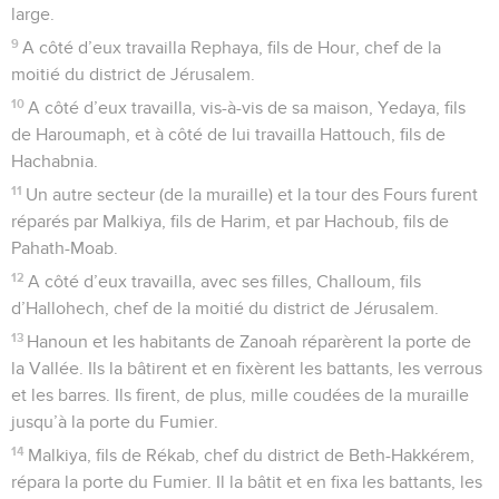
large.
9
A côté d’eux travailla Rephaya, fils de Hour, chef de la
moitié du district de Jérusalem.
10
A côté d’eux travailla, vis-à-vis de sa maison, Yedaya, fils
de Haroumaph, et à côté de lui travailla Hattouch, fils de
Hachabnia.
11
Un autre secteur (de la muraille) et la tour des Fours furent
réparés par Malkiya, fils de Harim, et par Hachoub, fils de
Pahath-Moab.
12
A côté d’eux travailla, avec ses filles, Challoum, fils
d’Hallohech, chef de la moitié du district de Jérusalem.
13
Hanoun et les habitants de Zanoah réparèrent la porte de
la Vallée. Ils la bâtirent et en fixèrent les battants, les verrous
et les barres. Ils firent, de plus, mille coudées de la muraille
jusqu’à la porte du Fumier.
14
Malkiya, fils de Rékab, chef du district de Beth-Hakkérem,
répara la porte du Fumier. Il la bâtit et en fixa les battants, les