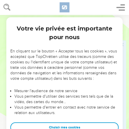
laisserez pour toujours en possession à vos fils.
13
Après tout ce qui nous est arrivé à cause de nos mauvaises
Segond 1978 (Colombe)
actions et de notre grande culpabilité, quoique tu ne nous
aies pas, ô notre Dieu, punis en proportion de nos fautes, et
Votre vie privée est importante
Esdras
9
maintenant que tu nous as conservé ces rescapés,
pour nous
14
recommencerions-nous à violer tes commandements et à
nous allier avec ces peuples qui font horreur ? Ta colère
En cliquant sur le bouton « Accepter tous les cookies », vous
n’éclaterait-elle pas contre nous jusqu’à nous exterminer
acceptez que TopChrétien utilise des traceurs (comme des
cookies ou l'identifiant unique de votre compte utilisateur) et
sans laisser ni reste ni rescapés ?
traite vos données à caractère personnel (comme vos
15
Éternel, Dieu d’Israël, tu es juste car nous restons
données de navigation et les informations renseignées dans
votre compte utilisateur) dans les buts suivants :
aujourd’hui comme des rescapés. Nous voici devant toi avec
notre culpabilité, et nous ne saurions ainsi subsister devant
Mesurer l'audience de notre service
ta face.
Vous permettre d'utiliser des services tiers tels que de la
vidéo, des cartes du monde…
Vous permettre d'entrer en contact avec notre service de
relation aux utilisateurs.
Choisir mes cookies