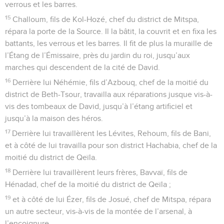
verrous et les barres.
15
Challoum, fils de Kol-Hozé, chef du district de Mitspa,
répara la porte de la Source. Il la bâtit, la couvrit et en fixa les
battants, les verrous et les barres. Il fit de plus la muraille de
l’Étang de l’Émissaire, près du jardin du roi, jusqu’aux
marches qui descendent de la cité de David.
16
Derrière lui Néhémie, fils d’Azbouq, chef de la moitié du
district de Beth-Tsour, travailla aux réparations jusque vis-à-
vis des tombeaux de David, jusqu’à l’étang artificiel et
jusqu’à la maison des héros.
17
Derrière lui travaillèrent les Lévites, Rehoum, fils de Bani,
et à côté de lui travailla pour son district Hachabia, chef de la
moitié du district de Qeïla.
18
Derrière lui travaillèrent leurs frères, Bavvaï, fils de
Hénadad, chef de la moitié du district de Qeïla ;
19
et à côté de lui Ézer, fils de Josué, chef de Mitspa, répara
un autre secteur, vis-à-vis de la montée de l’arsenal, à
l’encoignure.