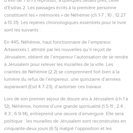
d’exil de 7.6-73 reproduit, à quelques détails près, celle
d’Esdras 2. Les passages écrits à la première personne
constituent les « mémoires » de Néhémie (ch.1-7 ; 10 ; 12.27
à 13.31). Les repères chronologiques essentiels pour le livre
sont les suivants :
En 445, Néhémie, haut fonctionnaire de l’empereur
Artaxerxès I, attristé par les nouvelles qu’il reçoit de
Jérusalem, obtient de l’empereur l’autorisation de se rendre
à Jérusalem pour relever les murailles de la ville. Les
craintes de Néhémie (2.2) se comprennent fort bien à la
lumière du refus de l’empereur, une quinzaine d’années
auparavant (Esd 4.7-23), d’autoriser ces travaux.
Lors de son premier séjour de douze ans à Jérusalem (ch.1 à
12), Néhémie, homme d’une grande spiritualité (1.5-11 ; 2.4 ;
4.3 ; 6.9-14), entreprend une œuvre d’envergure. Elle sera
politique : les murailles de Jérusalem sont reconstruites en
cinquante-deux jours (6.5) malgré l’opposition et les