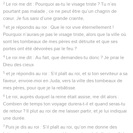
2
Le roi me dit : Pourquoi as-tu le visage triste ? Tu n’es
pourtant pas malade ; ce ne peut être qu’un chagrin de
cœur. Je fus saisi d’une grande crainte,
3
et je répondis au roi : Que le roi vive éternellement !
Pourquoi n’aurais-je pas le visage triste, alors que la ville où
sont les tombeaux de mes pères est détruite et que ses
portes ont été dévorées par le feu ?
4
Le roi me dit : Au fait, que demandes-tu donc ? Je priai le
Dieu des cieux
5
et je répondis au roi : S’il plaît au roi, et si ton serviteur a sa
faveur, envoie-moi en Juda, vers la ville des tombeaux de
mes pères, pour que je la rebâtisse.
6
Le roi, auprès duquel la reine était assise, me dit alors :
Combien de temps ton voyage durera-t-il et quand seras-tu
de retour ? Il plut au roi de me laisser partir, et je lui indiquai
une durée.
7
Puis je dis au roi : S’il plaît au roi, qu’on me donne des