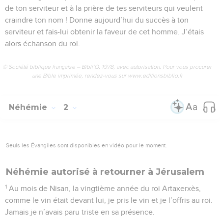
de ton serviteur et à la prière de tes serviteurs qui veulent
craindre ton nom ! Donne aujourd’hui du succès à ton
serviteur et fais-lui obtenir la faveur de cet homme. J’étais
alors échanson du roi.
© Société biblique française – Bibli’O, 1978, avec autorisation. Pour vous procurer
une Bible imprimée, rendez-vous sur www.editionsbiblio.fr
Néhémie
2
Seuls les Évangiles sont disponibles en vidéo pour le moment.
Néhémie autorisé à retourner à Jérusalem
1
Au mois de Nisan, la vingtième année du roi Artaxerxès,
comme le vin était devant lui, je pris le vin et je l’offris au roi.
Jamais je n’avais paru triste en sa présence.