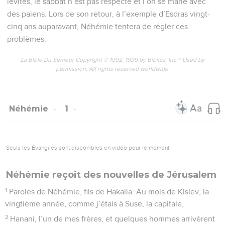
lévites, le sabbat n’est pas respecté et l’on se marie avec
des païens. Lors de son retour, à l’exemple d’Esdras vingt-
cinq ans auparavant, Néhémie tentera de régler ces
problèmes.
La Bible Du Semeur Copyright © 1992, 1999 by Biblica, Inc.® Used by
permission. All rights reserved worldwide.
Néhémie
1
Seuls les Évangiles sont disponibles en vidéo pour le moment.
Néhémie reçoit des nouvelles de Jérusalem
1
Paroles de Néhémie, fils de Hakalia. Au mois de Kislev, la
vingtième année, comme j’étais à Suse, la capitale,
2
Hanani, l’un de mes frères, et quelques hommes arrivèrent