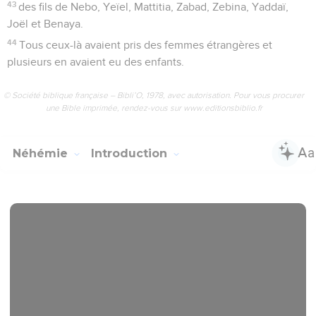
43
des fils de Nebo, Yeïel, Mattitia, Zabad, Zebina, Yaddaï,
Joël et Benaya.
44
Tous ceux-là avaient pris des femmes étrangères et
plusieurs en avaient eu des enfants.
© Société biblique française – Bibli’O, 1978, avec autorisation. Pour vous procurer
une Bible imprimée, rendez-vous sur www.editionsbiblio.fr
Néhémie
Introduction