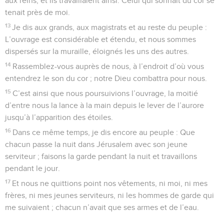
aux reins, et ils travaillaient ainsi. Celui qui sonnait du cor se
tenait près de moi.
13
Je dis aux grands, aux magistrats et au reste du peuple :
L’ouvrage est considérable et étendu, et nous sommes
dispersés sur la muraille, éloignés les uns des autres.
14
Rassemblez-vous auprès de nous, à l’endroit d’où vous
entendrez le son du cor ; notre Dieu combattra pour nous.
15
C’est ainsi que nous poursuivions l’ouvrage, la moitié
d’entre nous la lance à la main depuis le lever de l’aurore
jusqu’à l’apparition des étoiles.
16
Dans ce même temps, je dis encore au peuple : Que
chacun passe la nuit dans Jérusalem avec son jeune
serviteur ; faisons la garde pendant la nuit et travaillons
pendant le jour.
17
Et nous ne quittions point nos vêtements, ni moi, ni mes
frères, ni mes jeunes serviteurs, ni les hommes de garde qui
me suivaient ; chacun n’avait que ses armes et de l’eau.