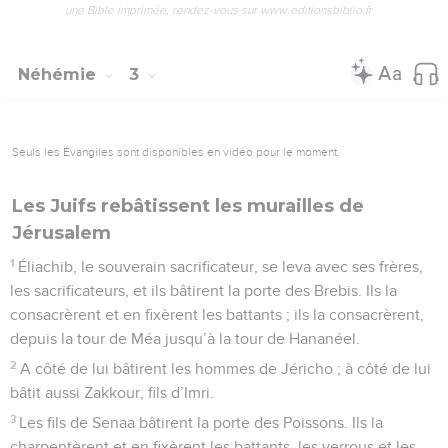
une Bible imprimée, rendez-vous sur www.editionsbiblio.fr
Néhémie
3
Seuls les Évangiles sont disponibles en vidéo pour le moment.
Les Juifs rebâtissent les murailles de
Jérusalem
1
Éliachib, le souverain sacrificateur, se leva avec ses frères,
les sacrificateurs, et ils bâtirent la porte des Brebis. Ils la
consacrèrent et en fixèrent les battants ; ils la consacrèrent,
depuis la tour de Méa jusqu’à la tour de Hananéel.
2
A côté de lui bâtirent les hommes de Jéricho ; à côté de lui
bâtit aussi Zakkour, fils d’Imri.
3
Les fils de Senaa bâtirent la porte des Poissons. Ils la
charpentèrent et en fixèrent les battants, les verrous et les