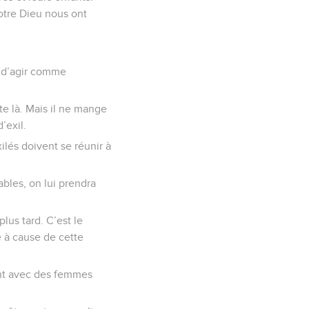
otre Dieu nous ont
es d’agir comme
ste là. Mais il ne mange
’exil.
ilés doivent se réunir à
ables, on lui prendra
lus tard. C’est le
e à cause de cette
iant avec des femmes