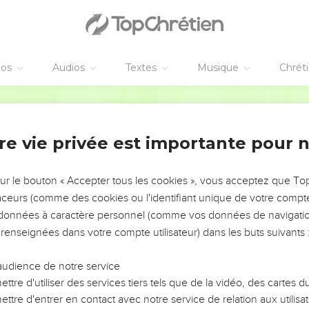
os filles en mariage aux fils de ces étrangers. Ne choisissez p
hez pas à rendre ces gens-là riches et heureux. Alors vous devien
ses du pays. Et vos enfants pourront hériter de tout cela pour t
s malheurs sont arrivés parce que nous avons fait le mal. Oui, 
éos
Audios
Textes
Musique
Chrét
 n’as pas considéré nos fautes comme elles le méritaient. Tu nou
es ici.
Parole de Vie
ous pouvons recommencer à désobéir à tes commandements ? Es
des mariages à ces gens détestables ? Est-ce que tu ne vas pas t
re vie privée est importante pour 
ruire tous, sans exception ?
ël, tu es juste. Aujourd’hui, tu as permis à quelques-uns d’entr
 effet devant toi avec nos fautes. Et pourtant, personne ne peut
sur le bouton « Accepter tous les cookies », vous acceptez que T
ation semblable. »
traceurs (comme des cookies ou l'identifiant unique de votre compte 
s données à caractère personnel (comme vos données de navigatio
 renseignées dans votre compte utilisateur) dans les buts suivants 
audience de notre service
ttre d'utiliser des services tiers tels que de la vidéo, des cartes
ttre d'entrer en contact avec notre service de relation aux utilisat