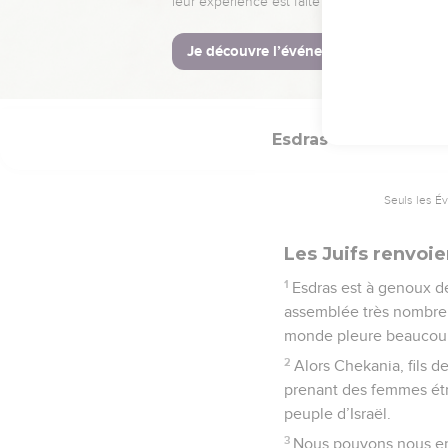
© Société biblique français
Esdras
10
Seuls les É
Les Juifs renvoi
1
Esdras est à genoux de
assemblée très nombreu
monde pleure beaucou
2
Alors Chekania, fils d
prenant des femmes étra
peuple d’Israël.
3
Nous pouvons nous eng