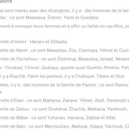
utifs
 se sont mariés avec des étrangères, il y a : des hommes de la fa
adac : ce sont Maasséya, Éliézer, Yarib et Guedalia.
rment à renvoyer leurs femmes et à offrir un bélier en sacrifice, 
ille d’Immer : Hanani et Zébadia,
ille de Harim : ce sont Maasséya, Élia, Chemaya, Yéhiel et Ouzi
ille de Pachehour : ce sont Éliohénaï, Maasséya, Ismaël, Netané
 y a : Yozabad, Chiméi, Quélaya, appelé aussi Quelita, Petahia, Ye
l y a Éliachib. Parmi les portiers, il y a Challoum, Télem et Ouri.
lites, il y a : des hommes de la famille de Paroch : ce sont Ramia,
a,
lle d’Élam : ce sont Mattania, Zakarie, Yéhiel, Abdi, Yerémoth e
lle de Zattou : ce sont Éliohénaï, Éliachib, Mattania, Yerémoth,
ille de Bébaï : ce sont Yohanan, Hanania, Zabbaï et Atlaï,
ille de Bani : ce sont Mechoullam, Mallouk, Adaya, Yachoub, C