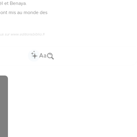
ël et Benaya.
s ont mis au monde des
us sur www.editionsbiblio.fr