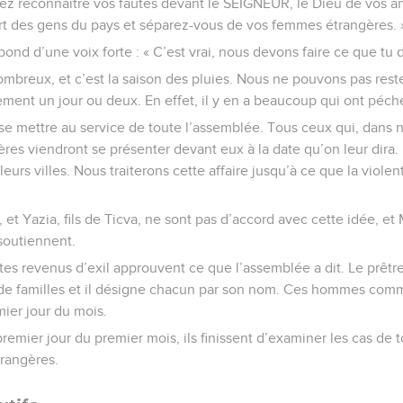
z reconnaître vos fautes devant le SEIGNEUR, le Dieu de vos an
cart des gens du pays et séparez-vous de vos femmes étrangères. 
ond d’une voix forte : « C’est vrai, nous devons faire ce que tu d
breux, et c’est la saison des pluies. Nous ne pouvons pas reste
ment un jour ou deux. En effet, il y en a beaucoup qui ont péché
se mettre au service de toute l’assemblée. Tous ceux qui, dans no
res viendront se présenter devant eux à la date qu’on leur dira. 
leurs villes. Nous traiterons cette affaire jusqu’à ce que la viole
l, et Yazia, fils de Ticva, ne sont pas d’accord avec cette idée, e
 soutiennent.
lites revenus d’exil approuvent ce que l’assemblée a dit. Le prêtr
de familles et il désigne chacun par son nom. Ces hommes comme
mier jour du mois.
premier jour du premier mois, ils finissent d’examiner les cas de
trangères.