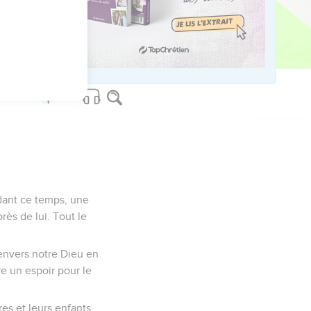
us sur www.editionsbiblio.fr
ndant ce temps, une
ès de lui. Tout le
i envers notre Dieu en
e un espoir pour le
s et leurs enfants.