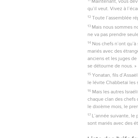
Maintenant, vous deve
qu’il veut. Vivez à l’é
12
Toute l’assemblée rép
13
Mais nous sommes nom
ne va pas prendre seule
14
Nos chefs n’ont qu’à 
mariés avec des étrangè
anciens et les juges de 
se détourne de nous. »
15
Yonatan, fils d’Assaë
le lévite Chabbetaï les
16
Mais les autres Israé
chaque clan des chefs 
le dixième mois, le pre
17
L’année suivante, le 
sont mariés avec des é