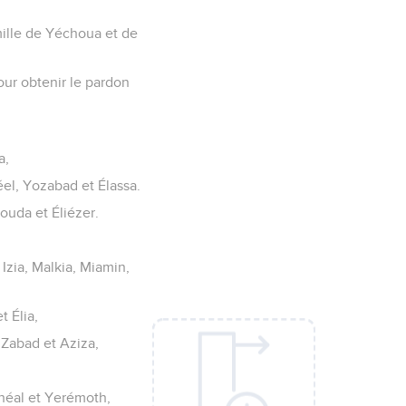
mille de Yéchoua et de
pour obtenir le pardon
a,
el, Yozabad et Élassa.
houda et Éliézer.
 Izia, Malkia, Miamin,
t Élia,
 Zabad et Aziza,
héal et Yerémoth,