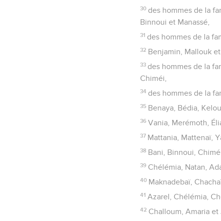
30
des hommes de la fam
Binnoui et Manassé,
31
des hommes de la fami
32
Benjamin, Mallouk e
33
des hommes de la fam
Chiméi,
34
des hommes de la fam
35
Benaya, Bédia, Kelo
36
Vania, Merémoth, Éli
37
Mattania, Mattenaï, Y
38
Bani, Binnoui, Chimé
39
Chélémia, Natan, Ad
40
Maknadebaï, Chachaï
41
Azarel, Chélémia, Ch
42
Challoum, Amaria et