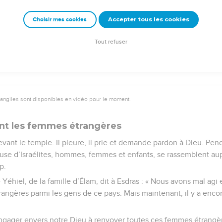
Accepter tous les cookies
Choisir mes cookies
e – Bibli’O, 2000, avec autorisation. Pour vous procurer une Bible imprimée, rendez-vo
Tout refuser
vangiles sont disponibles en vidéo pour le moment.
ent les femmes étrangères
vant le temple. Il pleure, il prie et demande pardon à Dieu. Pe
se d’Israélites, hommes, femmes et enfants, se rassemblent aupr
p.
e Yéhiel, de la famille d’Élam, dit à Esdras : « Nous avons mal ag
ngères parmi les gens de ce pays. Mais maintenant, il y a encor
ager envers notre Dieu à renvoyer toutes ces femmes étrangère