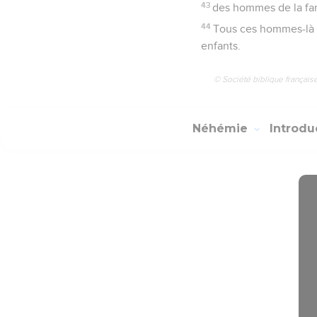
43
des hommes de la fami
44
Tous ces hommes-là 
enfants.
© Société biblique français
Néhémie
Introdu