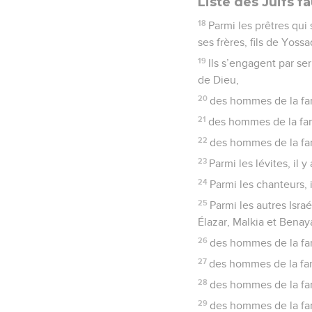
Liste des Juifs fa
18
Parmi les prêtres qui
ses frères, fils de Yoss
19
Ils s’engagent par se
de Dieu,
20
des hommes de la fam
21
des hommes de la fam
22
des hommes de la fam
23
Parmi les lévites, il
24
Parmi les chanteurs, i
25
Parmi les autres Israé
Élazar, Malkia et Benay
26
des hommes de la fami
27
des hommes de la fami
28
des hommes de la fam
29
des hommes de la fam