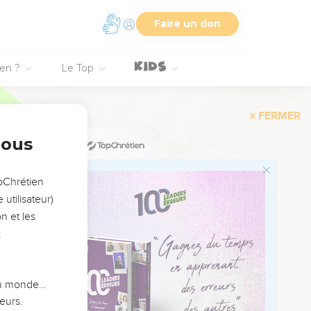
as parmi eux des femmes
drez forts, vous
Faire un don
oujours.”
nous sommes vraiment
ien ?
Le Top
s as permis de rester
t-ce que nous pouvons
e mettre en colère
nous
e nous d’être encore
 se tenir en ta
opChrétien
utilisateur)
n et les
:
 du monde…
eurs.