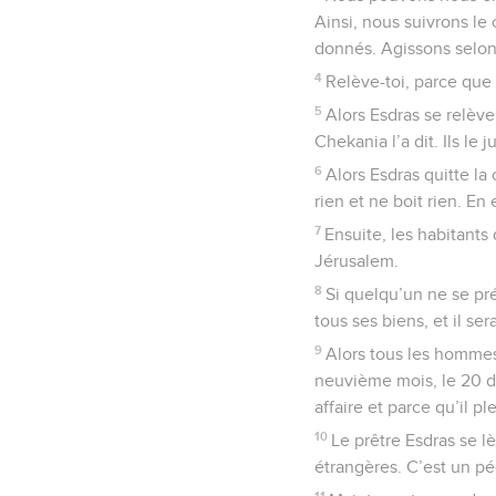
Ainsi, nous suivrons l
donnés. Agissons selon 
4
Relève-toi, parce que 
5
Alors Esdras se relève.
Chekania l’a dit. Ils le j
6
Alors Esdras quitte la
rien et ne boit rien. En 
7
Ensuite, les habitants
Jérusalem.
8
Si quelqu’un ne se pré
tous ses biens, et il se
9
Alors tous les hommes
neuvième mois, le 20 du
affaire et parce qu’il pl
10
Le prêtre Esdras se l
étrangères. C’est un p
11