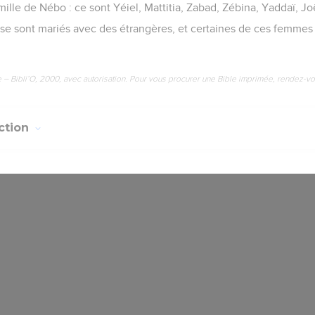
lle de Nébo : ce sont Yéiel, Mattitia, Zabad, Zébina, Yaddaï, Jo
se sont mariés avec des étrangères, et certaines de ces femme
e – Bibli’O, 2000, avec autorisation. Pour vous procurer une Bible imprimée, rendez-vo
ction