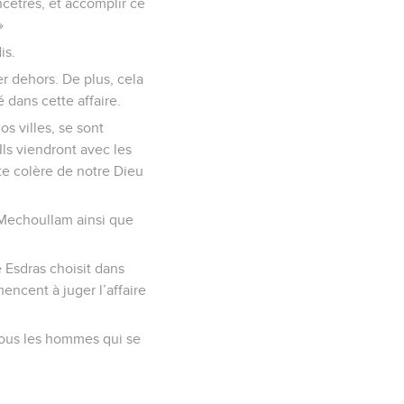
cêtres, et accomplir ce
»
is.
r dehors. De plus, cela
 dans cette affaire.
s villes, se sont
Ils viendront avec les
nte colère de notre Dieu
t Mechoullam ainsi que
e Esdras choisit dans
ncent à juger l’affaire
 tous les hommes qui se