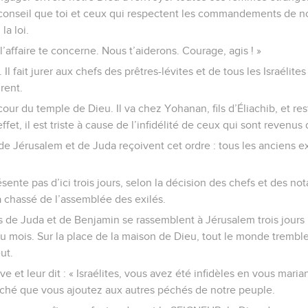
e conseil que toi et ceux qui respectent les commandements de n
la loi.
l’affaire te concerne. Nous t’aiderons. Courage, agis ! »
 Il fait jurer aux chefs des prêtres-lévites et de tous les Israélit
urent.
 cour du temple de Dieu. Il va chez Yohanan, fils d’Éliachib, et re
effet, il est triste à cause de l’infidélité de ceux qui sont revenus d
 de Jérusalem et de Juda reçoivent cet ordre : tous les anciens ex
sente pas d’ici trois jours, selon la décision des chefs et des not
ra chassé de l’assemblée des exilés.
 de Juda et de Benjamin se rassemblent à Jérusalem trois jours p
 mois. Sur la place de la maison de Dieu, tout le monde trembl
eut.
ève et leur dit : « Israélites, vous avez été infidèles en vous mar
éché que vous ajoutez aux autres péchés de notre peuple.