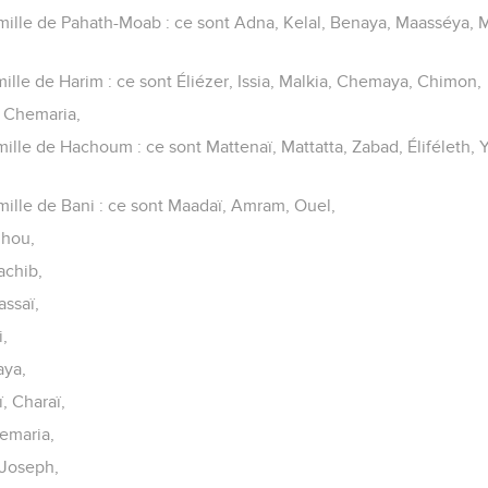
ille de Pahath-Moab : ce sont Adna, Kelal, Benaya, Maasséya, Ma
lle de Harim : ce sont Éliézer, Issia, Malkia, Chemaya, Chimon,
t Chemaria,
ille de Hachoum : ce sont Mattenaï, Mattatta, Zabad, Éliféleth,
ille de Bani : ce sont Maadaï, Amram, Ouel,
uhou,
achib,
assaï,
i,
aya,
, Charaï,
emaria,
 Joseph,