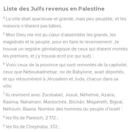
Liste des Juifs revenus en Palestine
4
La ville était spacieuse et grande, mais peu peuplée, et les
maisons n’étaient pas bâties.
5
Mon Dieu me mit au cœur d’assembler les grands, les
magistrats et le peuple, pour en faire le recensement. Je
trouvai un registre généalogique de ceux qui étaient montés
les premiers, et j’y trouvai écrit (ce qui suit) :
6
Voici ceux de la province qui sont remontés de la captivité,
ceux que Neboukadnetsar, roi de Babylone, avait déportés,
et qui retournèrent à Jérusalem et Juda, chacun dans sa
ville.
7
Ils revinrent avec Zorobabel, Josué, Néhémie, Azaria,
Raamia, Nahamani, Mardochée, Bilchân, Mispéreth, Bigvaï,
Nehoum, Baana. Nombre des hommes du peuple d’Israël :
8
les fils de Pareoch, 2 172 ;
9
les fils de Chephatia, 372 ;