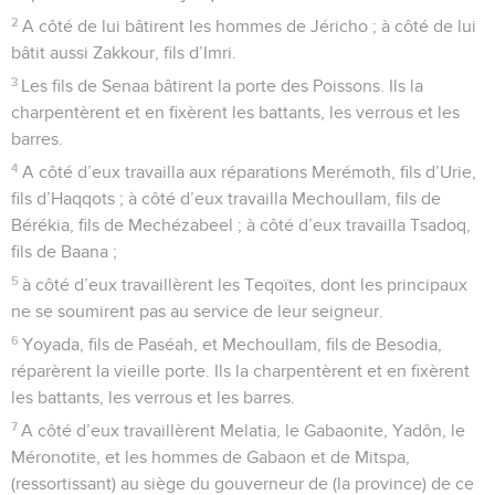
2
A côté de lui bâtirent les hommes de Jéricho ; à côté de lui
bâtit aussi Zakkour, fils d’Imri.
3
Les fils de Senaa bâtirent la porte des Poissons. Ils la
charpentèrent et en fixèrent les battants, les verrous et les
barres.
4
A côté d’eux travailla aux réparations Merémoth, fils d’Urie,
fils d’Haqqots ; à côté d’eux travailla Mechoullam, fils de
Bérékia, fils de Mechézabeel ; à côté d’eux travailla Tsadoq,
fils de Baana ;
5
à côté d’eux travaillèrent les Teqoïtes, dont les principaux
ne se soumirent pas au service de leur seigneur.
6
Yoyada, fils de Paséah, et Mechoullam, fils de Besodia,
réparèrent la vieille porte. Ils la charpentèrent et en fixèrent
les battants, les verrous et les barres.
7
A côté d’eux travaillèrent Melatia, le Gabaonite, Yadôn, le
Méronotite, et les hommes de Gabaon et de Mitspa,
(ressortissant) au siège du gouverneur de (la province) de ce