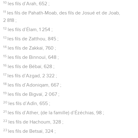
10
les fils d’Arah, 652 ;
11
les fils de Pahath-Moab, des fils de Josué et de Joab,
2 818 ;
12
les fils d’Élam, 1 254 ;
13
les fils de Zatthou, 845 ;
14
les fils de Zakkaï, 760 ;
15
les fils de Binnouï, 648 ;
16
les fils de Bébaï, 628 ;
17
les fils d’Azgad, 2 322 ;
18
les fils d’Adoniqam, 667 ;
19
les fils de Bigvaï, 2 067 ;
20
les fils d’Adîn, 655 ;
21
les fils d’Ather, (de la famille) d’Ézéchias, 98 ;
22
les fils de Hachoum, 328 ;
23
les fils de Betsaï, 324 ;