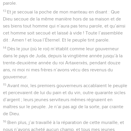
parole.
13
Et je secouai la poche de mon manteau en disant : Que
Dieu secoue de la même manière hors de sa maison et de
ses biens tout homme qui n’aura pas tenu parole, et qu’ainsi
cet homme soit secoué et laissé à vide ! Toute l’assemblée
dit : Amen ! et loua l’Éternel. Et le peuple tint parole.
14
Dès le jour (où le roi) m’établit comme leur gouverneur
dans le pays de Juda, depuis la vingtième année jusqu’à la
trente-deuxième année du roi Artaxerxès, pendant douze
ans, ni moi ni mes frères n’avons vécu des revenus du
gouverneur.
15
Avant moi, les premiers gouverneurs accablaient le peuple
et percevaient de lui du pain et du vin, outre quarante sicles
d’argent ; leurs jeunes serviteurs mêmes régnaient en
maîtres sur le peuple. Je n’ai pas agi de la sorte, par crainte
de Dieu.
16
Bien plus, j’ai travaillé à la réparation de cette muraille, et
nous n’avons acheté aucun champ, et tous mes jeunes