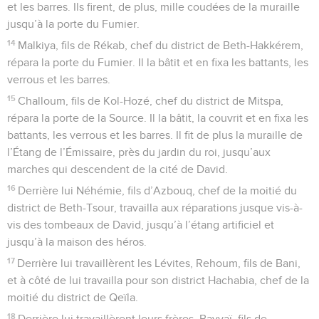
et les barres. Ils firent, de plus, mille coudées de la muraille
jusqu’à la porte du Fumier.
14
Malkiya, fils de Rékab, chef du district de Beth-Hakkérem,
répara la porte du Fumier. Il la bâtit et en fixa les battants, les
verrous et les barres.
15
Challoum, fils de Kol-Hozé, chef du district de Mitspa,
répara la porte de la Source. Il la bâtit, la couvrit et en fixa les
battants, les verrous et les barres. Il fit de plus la muraille de
l’Étang de l’Émissaire, près du jardin du roi, jusqu’aux
marches qui descendent de la cité de David.
16
Derrière lui Néhémie, fils d’Azbouq, chef de la moitié du
district de Beth-Tsour, travailla aux réparations jusque vis-à-
vis des tombeaux de David, jusqu’à l’étang artificiel et
jusqu’à la maison des héros.
17
Derrière lui travaillèrent les Lévites, Rehoum, fils de Bani,
et à côté de lui travailla pour son district Hachabia, chef de la
moitié du district de Qeïla.
18
Derrière lui travaillèrent leurs frères, Bavvaï, fils de