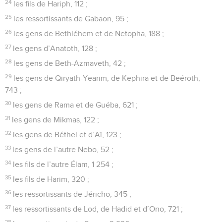
24
les fils de Hariph, 112 ;
25
les ressortissants de Gabaon, 95 ;
26
les gens de Bethléhem et de Netopha, 188 ;
27
les gens d’Anatoth, 128 ;
28
les gens de Beth-Azmaveth, 42 ;
29
les gens de Qiryath-Yearim, de Kephira et de Beéroth,
743 ;
30
les gens de Rama et de Guéba, 621 ;
31
les gens de Mikmas, 122 ;
32
les gens de Béthel et d’Aï, 123 ;
33
les gens de l’autre Nebo, 52 ;
34
les fils de l’autre Élam, 1 254 ;
35
les fils de Harim, 320 ;
36
les ressortissants de Jéricho, 345 ;
37
les ressortissants de Lod, de Hadid et d’Ono, 721 ;
38