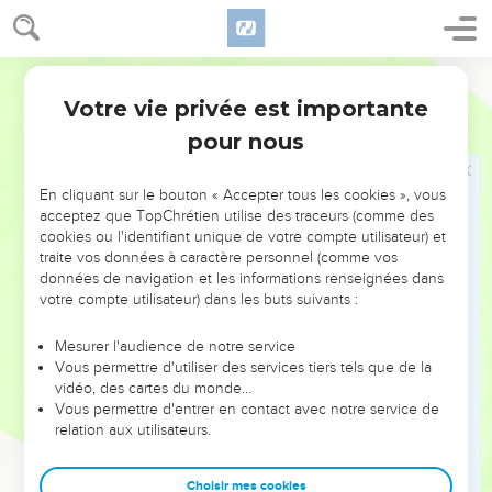
16
Les magistrats ignoraient où j’étais allé et ce que je faisais.
Jusqu’à ce moment, je n’avais rien raconté aux Juifs, ni aux
sacrificateurs, ni aux grands, ni aux magistrats, ni aux autres
Segond 1978 (Colombe)
qui avaient une fonction quelconque.
Votre vie privée est importante
Néhémie
2
17
Je leur dis alors : Vous voyez le malheur où nous sommes !
pour nous
Jérusalem est détruite, et ses portes sont brûlées par le feu !
Venez, rebâtissons la muraille de Jérusalem, et nous ne
En cliquant sur le bouton « Accepter tous les cookies », vous
serons plus dans le déshonneur.
acceptez que TopChrétien utilise des traceurs (comme des
cookies ou l'identifiant unique de votre compte utilisateur) et
18
Et je leur racontai comment la bonne main de mon Dieu
traite vos données à caractère personnel (comme vos
était sur moi, et quelles paroles le roi m’avait adressées. Ils
données de navigation et les informations renseignées dans
dirent : Levons-nous et bâtissons ! Et ils se fortifièrent dans
votre compte utilisateur) dans les buts suivants :
cette bonne (résolution).
Mesurer l'audience de notre service
19
Sanballat, le Horonite, Tobiya, le serviteur ammonite, et
Vous permettre d'utiliser des services tiers tels que de la
Guéchem, l’Arabe, l’ayant appris, se moquèrent de nous et
vidéo, des cartes du monde…
nous méprisèrent. Ils dirent : Que faites-vous là ? Vous
Vous permettre d'entrer en contact avec notre service de
relation aux utilisateurs.
révoltez-vous contre le roi ?
20
Je leur fis cette réponse : Le Dieu des cieux nous donnera
Choisir mes cookies
le succès. Nous, ses serviteurs, nous nous lèverons et nous