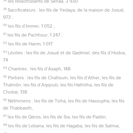
les ressortissants de Senaa, 3 930.
39
Sacrificateurs : les fils de Yedaya, de la maison de Josué,
973 ;
40
les fils d’Immer, 1 052 ;
41
les fils de Pachhour, 1 247 ;
42
les fils de Harim, 1 017.
43
Lévites : les fils de Josué et de Qadmiel, des fils d’Hodva,
74.
44
Chantres : les fils d’Asaph, 148.
45
Portiers : les fils de Challoum, les fils d’Ather, les fils de
Thalmôn, les fils d’Aqqoub, les fils Hathitha, les fils de
Chobaï, 138.
46
Néthiniens : les fils de Tsiha, les fils de Hasoupha, les fils
de Thabbaoth,
47
les fils de Qéros, les fils de Sia, les fils de Padôn,
48
les fils de Lebana, les fils de Hagaba, les fils de Salmaï,