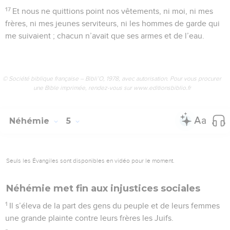
17
Et nous ne quittions point nos vêtements, ni moi, ni mes
frères, ni mes jeunes serviteurs, ni les hommes de garde qui
me suivaient ; chacun n’avait que ses armes et de l’eau.
© Société biblique française – Bibli’O, 1978, avec autorisation. Pour vous procurer
une Bible imprimée, rendez-vous sur www.editionsbiblio.fr
Néhémie
5
Seuls les Évangiles sont disponibles en vidéo pour le moment.
Néhémie met fin aux injustices sociales
1
Il s’éleva de la part des gens du peuple et de leurs femmes
une grande plainte contre leurs frères les Juifs.