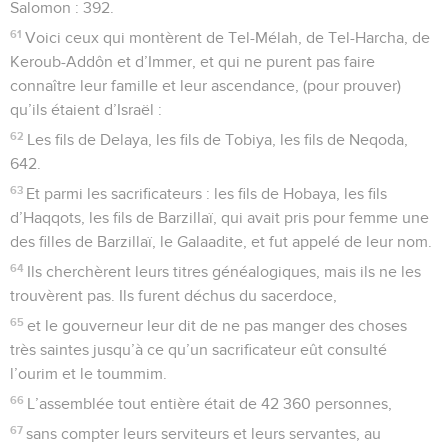
Salomon : 392.
61
Voici ceux qui montèrent de Tel-Mélah, de Tel-Harcha, de
Keroub-Addôn et d’Immer, et qui ne purent pas faire
connaître leur famille et leur ascendance, (pour prouver)
qu’ils étaient d’Israël :
62
Les fils de Delaya, les fils de Tobiya, les fils de Neqoda,
642.
63
Et parmi les sacrificateurs : les fils de Hobaya, les fils
d’Haqqots, les fils de Barzillaï, qui avait pris pour femme une
des filles de Barzillaï, le Galaadite, et fut appelé de leur nom.
64
Ils cherchèrent leurs titres généalogiques, mais ils ne les
trouvèrent pas. Ils furent déchus du sacerdoce,
65
et le gouverneur leur dit de ne pas manger des choses
très saintes jusqu’à ce qu’un sacrificateur eût consulté
l’ourim et le toummim.
66
L’assemblée tout entière était de 42 360 personnes,
67
sans compter leurs serviteurs et leurs servantes, au