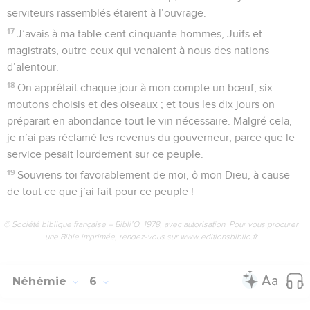
serviteurs rassemblés étaient à l’ouvrage.
17
J’avais à ma table cent cinquante hommes, Juifs et
magistrats, outre ceux qui venaient à nous des nations
d’alentour.
18
On apprêtait chaque jour à mon compte un bœuf, six
moutons choisis et des oiseaux ; et tous les dix jours on
préparait en abondance tout le vin nécessaire. Malgré cela,
je n’ai pas réclamé les revenus du gouverneur, parce que le
service pesait lourdement sur ce peuple.
19
Souviens-toi favorablement de moi, ô mon Dieu, à cause
de tout ce que j’ai fait pour ce peuple !
© Société biblique française – Bibli’O, 1978, avec autorisation. Pour vous procurer
une Bible imprimée, rendez-vous sur www.editionsbiblio.fr
Néhémie
6