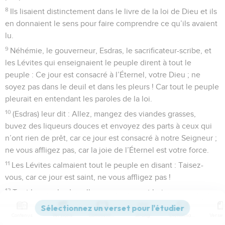
8
Ils lisaient distinctement dans le livre de la loi de Dieu et ils
en donnaient le sens pour faire comprendre ce qu’ils avaient
lu.
9
Néhémie, le gouverneur, Esdras, le sacrificateur-scribe, et
les Lévites qui enseignaient le peuple dirent à tout le
peuple : Ce jour est consacré à l’Éternel, votre Dieu ; ne
soyez pas dans le deuil et dans les pleurs ! Car tout le peuple
pleurait en entendant les paroles de la loi.
10
(Esdras) leur dit : Allez, mangez des viandes grasses,
buvez des liqueurs douces et envoyez des parts à ceux qui
n’ont rien de prêt, car ce jour est consacré à notre Seigneur ;
ne vous affligez pas, car la joie de l’Éternel est votre force.
11
Les Lévites calmaient tout le peuple en disant : Taisez-
vous, car ce jour est saint, ne vous affligez pas !
12
Tout le peuple s’en alla pour manger et boire, pour
envoyer des parts et pour se livrer à de grandes
Contenus
Versions
Commentaires
Strong
Dictionnaire
réjouissances. Car ils avaient compris les paroles qu’on leur