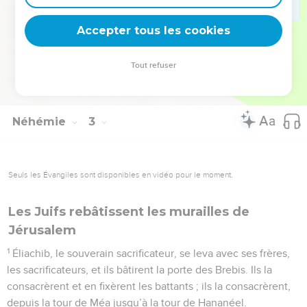
bâtirons ; mais vous, vous n’avez ni part, ni droit, ni souvenir
Accepter tous les cookies
dans Jérusalem.
© Société biblique française – Bibli’O, 1978, avec autorisation. Pour vous procurer
Tout refuser
une Bible imprimée, rendez-vous sur www.editionsbiblio.fr
Néhémie
3
Seuls les Évangiles sont disponibles en vidéo pour le moment.
Les Juifs rebâtissent les murailles de
Jérusalem
1
Éliachib, le souverain sacrificateur, se leva avec ses frères,
les sacrificateurs, et ils bâtirent la porte des Brebis. Ils la
consacrèrent et en fixèrent les battants ; ils la consacrèrent,
depuis la tour de Méa jusqu’à la tour de Hananéel.