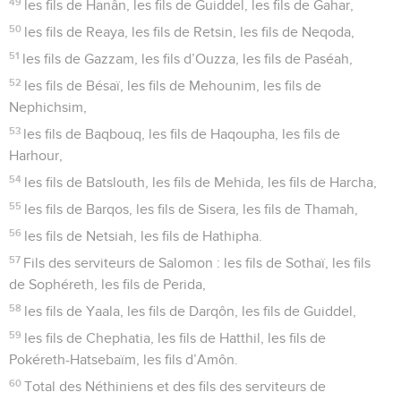
49
les fils de Hanân, les fils de Guiddel, les fils de Gahar,
50
les fils de Reaya, les fils de Retsin, les fils de Neqoda,
51
les fils de Gazzam, les fils d’Ouzza, les fils de Paséah,
52
les fils de Bésaï, les fils de Mehounim, les fils de
Nephichsim,
53
les fils de Baqbouq, les fils de Haqoupha, les fils de
Harhour,
54
les fils de Batslouth, les fils de Mehida, les fils de Harcha,
55
les fils de Barqos, les fils de Sisera, les fils de Thamah,
56
les fils de Netsiah, les fils de Hathipha.
57
Fils des serviteurs de Salomon : les fils de Sothaï, les fils
de Sophéreth, les fils de Perida,
58
les fils de Yaala, les fils de Darqôn, les fils de Guiddel,
59
les fils de Chephatia, les fils de Hatthil, les fils de
Pokéreth-Hatsebaïm, les fils d’Amôn.
60
Total des Néthiniens et des fils des serviteurs de