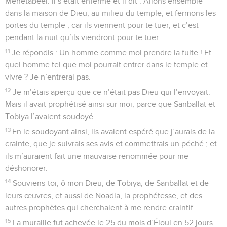
Mehétabeél. Il s’était enfermé et il dit : Allons ensemble
dans la maison de Dieu, au milieu du temple, et fermons les
portes du temple ; car ils viennent pour te tuer, et c’est
pendant la nuit qu’ils viendront pour te tuer.
11
Je répondis : Un homme comme moi prendre la fuite ! Et
quel homme tel que moi pourrait entrer dans le temple et
vivre ? Je n’entrerai pas.
12
Je m’étais aperçu que ce n’était pas Dieu qui l’envoyait.
Mais il avait prophétisé ainsi sur moi, parce que Sanballat et
Tobiya l’avaient soudoyé.
13
En le soudoyant ainsi, ils avaient espéré que j’aurais de la
crainte, que je suivrais ses avis et commettrais un péché ; et
ils m’auraient fait une mauvaise renommée pour me
déshonorer.
14
Souviens-toi, ô mon Dieu, de Tobiya, de Sanballat et de
leurs œuvres, et aussi de Noadia, la prophétesse, et des
autres prophètes qui cherchaient à me rendre craintif.
15
La muraille fut achevée le 25 du mois d’Éloul en 52 jours.