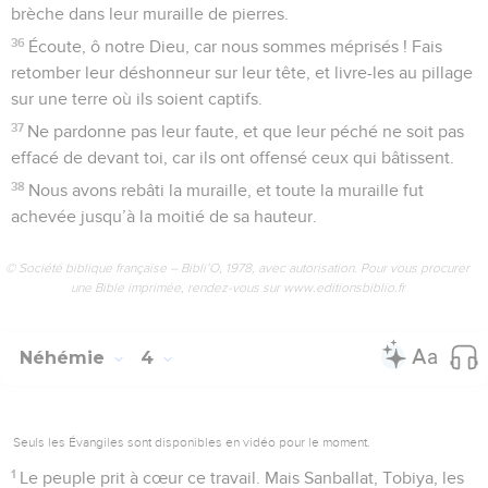
brèche dans leur muraille de pierres.
36
Écoute, ô notre Dieu, car nous sommes méprisés ! Fais
retomber leur déshonneur sur leur tête, et livre-les au pillage
sur une terre où ils soient captifs.
37
Ne pardonne pas leur faute, et que leur péché ne soit pas
effacé de devant toi, car ils ont offensé ceux qui bâtissent.
38
Nous avons rebâti la muraille, et toute la muraille fut
achevée jusqu’à la moitié de sa hauteur.
© Société biblique française – Bibli’O, 1978, avec autorisation. Pour vous procurer
une Bible imprimée, rendez-vous sur www.editionsbiblio.fr
Néhémie
4
Seuls les Évangiles sont disponibles en vidéo pour le moment.
1
Le peuple prit à cœur ce travail. Mais Sanballat, Tobiya, les