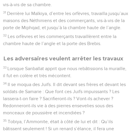
vis-à-vis de sa chambre.
31
Derrière lui Malkiya, d’entre les orfèvres, travailla jusqu’aux
maisons des Néthiniens et des commerçants, vis-à-vis de la
porte de Miphqad, et jusqu’à la chambre haute de l’angle.
32
Les orfèvres et les commerçants travaillèrent entre la
chambre haute de l’angle et la porte des Brebis.
Les adversaires veulent arrêter les travaux
33
Lorsque Sanballat apprit que nous rebâtissions la muraille,
il fut en colère et très mécontent.
34
Il se moqua des Juifs. Il dit devant ses frères et devant les
soldats de Samarie : Que font ces Juifs impuissants ? Les
laissera-t-on faire ? Sacrifieront-ils ? Vont-ils achever ?
Redonneront-ils vie à des pierres ensevelies sous des
monceaux de poussière et incendiées ?
35
Tobiya, l’Ammonite, était à côté de lui et dit : Qu’ils
bâtissent seulement ! Si un renard s’élance, il fera une