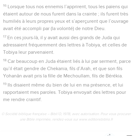
16
Lorsque tous nos ennemis l’apprirent, tous les païens qui
étaient autour de nous furent dans la crainte ; ils furent très
humiliés à leurs propres yeux et s’aperçurent que l’ouvrage
avait été accompli par (la volonté) de notre Dieu.
17
En ces jours-là, il y avait aussi des grands de Juda qui
adressaient fréquemment des lettres à Tobiya, et celles de
Tobiya leur parvenaient.
18
Car beaucoup en Juda étaient liés à lui par serment, parce
qu’il était gendre de Chekania, fils d’Arah, et que son fils
Yohanân avait pris la fille de Mechoullam, fils de Bérékia.
19
Ils disaient même du bien de lui en ma présence, et lui
rapportaient mes paroles. Tobiya envoyait des lettres pour
me rendre craintif.
© Société biblique française – Bibli’O, 1978, avec autorisation. Pour vous procurer
une Bible imprimée, rendez-vous sur www.editionsbiblio.fr