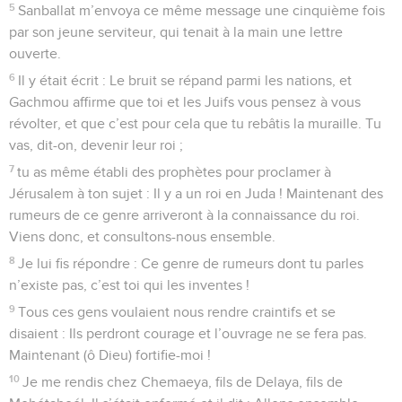
5
Sanballat m’envoya ce même message une cinquième fois
par son jeune serviteur, qui tenait à la main une lettre
ouverte.
6
Il y était écrit : Le bruit se répand parmi les nations, et
Gachmou affirme que toi et les Juifs vous pensez à vous
révolter, et que c’est pour cela que tu rebâtis la muraille. Tu
vas, dit-on, devenir leur roi ;
7
tu as même établi des prophètes pour proclamer à
Jérusalem à ton sujet : Il y a un roi en Juda ! Maintenant des
rumeurs de ce genre arriveront à la connaissance du roi.
Viens donc, et consultons-nous ensemble.
8
Je lui fis répondre : Ce genre de rumeurs dont tu parles
n’existe pas, c’est toi qui les inventes !
9
Tous ces gens voulaient nous rendre craintifs et se
disaient : Ils perdront courage et l’ouvrage ne se fera pas.
Maintenant (ô Dieu) fortifie-moi !
10
Je me rendis chez Chemaeya, fils de Delaya, fils de