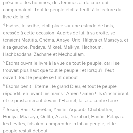
présence des hommes, des femmes et de ceux qui
comprenaient. Tout le peuple était attentif à la lecture du
livre de la loi.
4
Esdras, le scribe, était placé sur une estrade de bois,
dressée à cette occasion. Auprès de lui, à sa droite, se
tenaient Mattitia, Chéma, Anaya, Urie, Hilqiya et Maaséya, et
à sa gauche, Pedaya, Mikaël, Malkiya, Hachoum,
Hachbaddana, Zacharie et Mechoullam.
5
Esdras ouvrit le livre à la vue de tout le peuple, car il se
trouvait plus haut que tout le peuple ; et lorsqu’il l’eut
ouvert, tout le peuple se tint debout.
6
Esdras bénit l’Éternel, le grand Dieu, et tout le peuple
répondit, en levant les mains : Amen ! amen ! Ils s’inclinèrent
et se prosternèrent devant l’Éternel, la face contre terre.
7
Josué, Bani, Chérébia, Yamîn, Aqqoub, Chabbethaï,
Hodiya, Maaséya, Qelita, Azaria, Yozabad, Hanân, Pelaya et
les Lévites, faisaient comprendre la loi au peuple, et le
peuple restait debout.