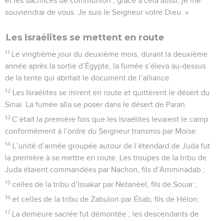
et les sacrifices de communion ; grâce à cela aussi, je me
souviendrai de vous. Je suis le Seigneur votre Dieu. »
Les Israélites se mettent en route
11
Le vingtième jour du deuxième mois, durant la deuxième
année après la sortie d’Égypte, la fumée s’éleva au-dessus
de la tente qui abritait le document de l’alliance.
12
Les Israélites se mirent en route et quittèrent le désert du
Sinaï. La fumée alla se poser dans le désert de Paran.
13
C’était la première fois que les Israélites levaient le camp
conformément à l’ordre du Seigneur transmis par Moïse.
14
L’unité d’armée groupée autour de l’étendard de Juda fut
la première à se mettre en route. Les troupes de la tribu de
Juda étaient commandées par Nachon, fils d’Amminadab ;
15
celles de la tribu d’Issakar par Netanéel, fils de Souar ;
16
et celles de la tribu de Zabulon par Éliab, fils de Hélon.
17
La demeure sacrée fut démontée ; les descendants de