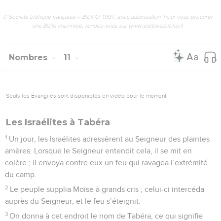
© Société biblique française – Bibli’O, 1997, avec autorisation. Pour vous procurer
une Bible imprimée, rendez-vous sur www.editionsbiblio.fr
Nombres
11
Seuls les Évangiles sont disponibles en vidéo pour le moment.
Les Israélites à Tabéra
1
Un jour, les Israélites adressèrent au Seigneur des plaintes
amères. Lorsque le Seigneur entendit cela, il se mit en
colère ; il envoya contre eux un feu qui ravagea l’extrémité
du camp.
2
Le peuple supplia Moïse à grands cris ; celui-ci intercéda
auprès du Seigneur, et le feu s’éteignit.
3
On donna à cet endroit le nom de Tabéra, ce qui signifie