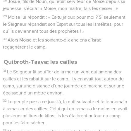
28
Josué, fils de Noun, qui était serviteur de Moïse depuis sa
jeunesse, s’écria : « Moïse, mon maître, fais-les cesser ! »
29
Moïse lui répondit : « Es-tu jaloux pour moi ? Si seulement
le Seigneur répandait son Esprit sur tous les Israélites, pour
qu’ils deviennent tous des prophètes ! »
30
Alors Moïse et les soixante-dix anciens d’Israël
regagnèrent le camp.
Quibroth-Taava: les cailles
31
Le Seigneur fit souffler de la mer un vent qui amena des
cailles et les rabattit sur le camp. Il y en avait tout autour du
camp, sur une distance d’une journée de marche et sur une
épaisseur d’un mètre environ.
32
Le peuple passa ce jour-là, la nuit suivante et le lendemain
à ramasser des cailles. Celui qui en ramassa le moins en avait
plusieurs milliers de kilos. Ils les étalèrent autour du camp
pour les faire sécher.
33