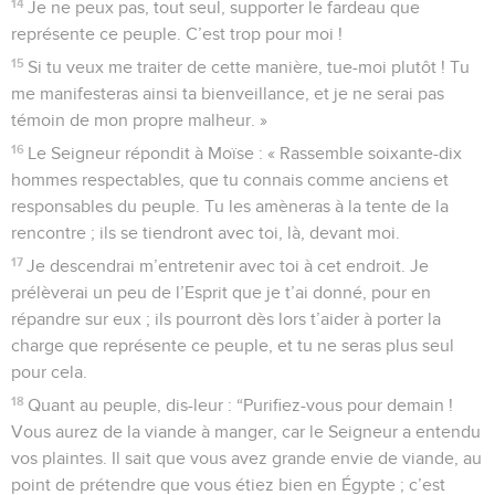
14
Je ne peux pas, tout seul, supporter le fardeau que
représente ce peuple. C’est trop pour moi !
15
Si tu veux me traiter de cette manière, tue-moi plutôt ! Tu
me manifesteras ainsi ta bienveillance, et je ne serai pas
témoin de mon propre malheur. »
16
Le Seigneur répondit à Moïse : « Rassemble soixante-dix
hommes respectables, que tu connais comme anciens et
responsables du peuple. Tu les amèneras à la tente de la
rencontre ; ils se tiendront avec toi, là, devant moi.
17
Je descendrai m’entretenir avec toi à cet endroit. Je
prélèverai un peu de l’Esprit que je t’ai donné, pour en
répandre sur eux ; ils pourront dès lors t’aider à porter la
charge que représente ce peuple, et tu ne seras plus seul
pour cela.
18
Quant au peuple, dis-leur : “Purifiez-vous pour demain !
Vous aurez de la viande à manger, car le Seigneur a entendu
vos plaintes. Il sait que vous avez grande envie de viande, au
point de prétendre que vous étiez bien en Égypte ; c’est