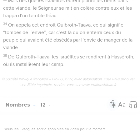
Mais dès que les Israélites eurent planté les dents dans
cette viande, le Seigneur se mit en colère contre eux et les
frappa d’un terrible fléau.
34
On appela cet endroit Quibroth-Taava, ce qui signifie
“tombes de l’envie”, car c’est là qu’on enterra ceux du
peuple qui avaient été obsédés par l’envie de manger de la
viande.
35
De Quibroth-Taava, les Israélites se rendirent à Hasséroth,
où ils installèrent leur camp.
© Société biblique française – Bibli’O, 1997, avec autorisation. Pour vous procurer
une Bible imprimée, rendez-vous sur www.editionsbiblio.fr
Nombres
12
Seuls les Évangiles sont disponibles en vidéo pour le moment.