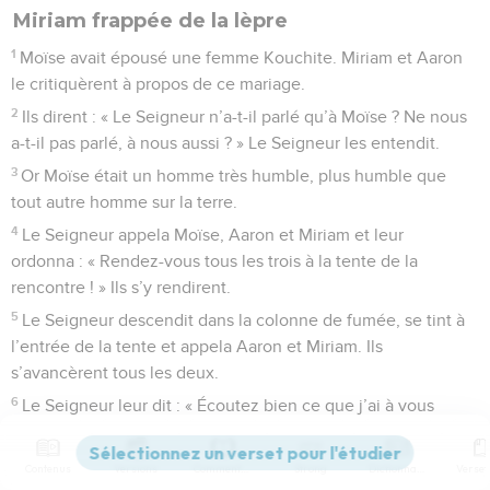
Miriam frappée de la lèpre
1
Moïse avait épousé une femme Kouchite. Miriam et Aaron
le critiquèrent à propos de ce mariage.
2
Ils dirent : « Le Seigneur n’a-t-il parlé qu’à Moïse ? Ne nous
a-t-il pas parlé, à nous aussi ? » Le Seigneur les entendit.
3
Or Moïse était un homme très humble, plus humble que
tout autre homme sur la terre.
4
Le Seigneur appela Moïse, Aaron et Miriam et leur
ordonna : « Rendez-vous tous les trois à la tente de la
rencontre ! » Ils s’y rendirent.
5
Le Seigneur descendit dans la colonne de fumée, se tint à
l’entrée de la tente et appela Aaron et Miriam. Ils
s’avancèrent tous les deux.
6
Le Seigneur leur dit : « Écoutez bien ce que j’ai à vous
déclarer : Quand il y a parmi vous un prophète, moi, le
Seigneur, je me fais connaître à lui et je lui parle au moyen
Contenus
Versions
Commentaires
Strong
Dictionnaire
de visions et de rêves.