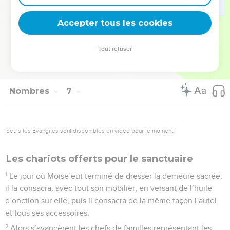
bénir les Israélites, je leur accorderai moi-même ma
Accepter tous les cookies
bénédiction. »
© Société biblique française – Bibli’O, 1997, avec autorisation. Pour vous procurer
Tout refuser
une Bible imprimée, rendez-vous sur www.editionsbiblio.fr
Nombres
7
Seuls les Évangiles sont disponibles en vidéo pour le moment.
Les chariots offerts pour le sanctuaire
1
Le jour où Moïse eut terminé de dresser la demeure sacrée,
il la consacra, avec tout son mobilier, en versant de l’huile
d’onction sur elle, puis il consacra de la même façon l’autel
et tous ses accessoires.
2
Alors s’avancèrent les chefs de familles représentant les