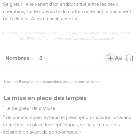
Seigneur : elle venait d’un endroit situé entre les deux
chérubins, sur le couvercle du coffre contenant le document
de l’alliance. Alors il parlait avec lui.
© Société biblique française – Bibli’O, 1997, avec autorisation. Pour vous procurer
une Bible imprimée, rendez-vous sur www.editionsbiblio.fr
Nombres
8
Seuls les Évangiles sont disponibles en vidéo pour le moment.
La mise en place des lampes
1
Le Seigneur dit à Moïse
2
de communiquer à Aaron la prescription suivante : « Quand
tu mettras en place les sept lampes, veille à ce qu’elles
éclairent en avant du porte-lampes. »