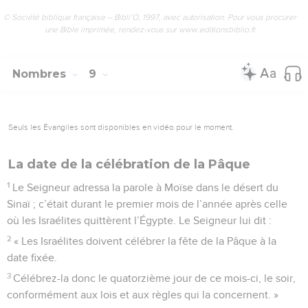
© Société biblique française – Bibli’O, 1997, avec autorisation. Pour vous procurer
une Bible imprimée, rendez-vous sur www.editionsbiblio.fr
Nombres
9
Seuls les Évangiles sont disponibles en vidéo pour le moment.
La date de la célébration de la Pâque
1
Le Seigneur adressa la parole à Moïse dans le désert du
Sinaï ; c’était durant le premier mois de l’année après celle
où les Israélites quittèrent l’Égypte. Le Seigneur lui dit :
2
« Les Israélites doivent célébrer la fête de la Pâque à la
date fixée.
3
Célébrez-la donc le quatorzième jour de ce mois-ci, le soir,
conformément aux lois et aux règles qui la concernent. »