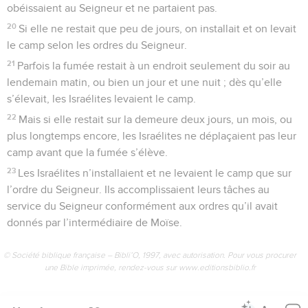
obéissaient au Seigneur et ne partaient pas.
20
Si elle ne restait que peu de jours, on installait et on levait
le camp selon les ordres du Seigneur.
21
Parfois la fumée restait à un endroit seulement du soir au
lendemain matin, ou bien un jour et une nuit ; dès qu’elle
s’élevait, les Israélites levaient le camp.
22
Mais si elle restait sur la demeure deux jours, un mois, ou
plus longtemps encore, les Israélites ne déplaçaient pas leur
camp avant que la fumée s’élève.
23
Les Israélites n’installaient et ne levaient le camp que sur
l’ordre du Seigneur. Ils accomplissaient leurs tâches au
service du Seigneur conformément aux ordres qu’il avait
donnés par l’intermédiaire de Moïse.
© Société biblique française – Bibli’O, 1997, avec autorisation. Pour vous procurer
une Bible imprimée, rendez-vous sur www.editionsbiblio.fr