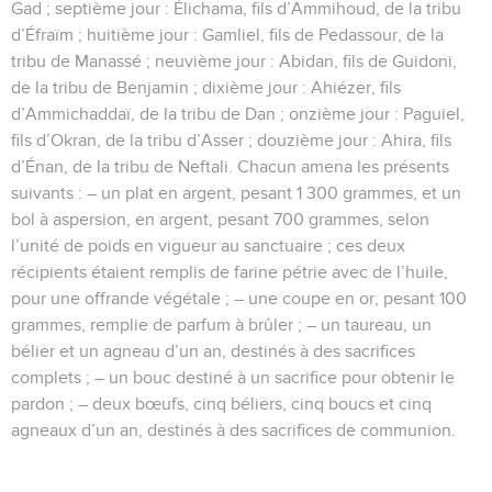
Gad ; septième jour : Élichama, fils d’Ammihoud, de la tribu
d’Éfraïm ; huitième jour : Gamliel, fils de Pedassour, de la
tribu de Manassé ; neuvième jour : Abidan, fils de Guidoni,
de la tribu de Benjamin ; dixième jour : Ahiézer, fils
d’Ammichaddaï, de la tribu de Dan ; onzième jour : Paguiel,
fils d’Okran, de la tribu d’Asser ; douzième jour : Ahira, fils
d’Énan, de la tribu de Neftali. Chacun amena les présents
suivants : – un plat en argent, pesant 1 300 grammes, et un
bol à aspersion, en argent, pesant 700 grammes, selon
l’unité de poids en vigueur au sanctuaire ; ces deux
récipients étaient remplis de farine pétrie avec de l’huile,
pour une offrande végétale ; – une coupe en or, pesant 100
grammes, remplie de parfum à brûler ; – un taureau, un
bélier et un agneau d’un an, destinés à des sacrifices
complets ; – un bouc destiné à un sacrifice pour obtenir le
pardon ; – deux bœufs, cinq béliers, cinq boucs et cinq
agneaux d’un an, destinés à des sacrifices de communion.