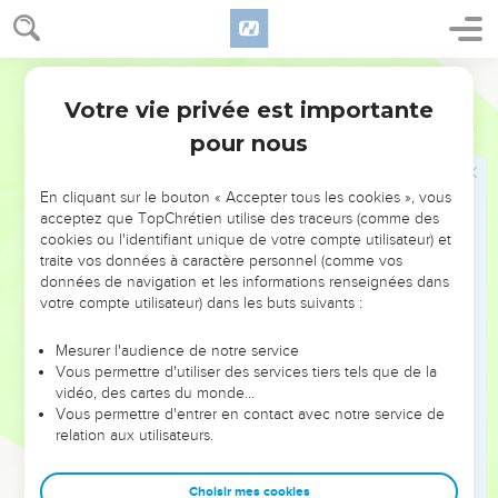
21
« Tel est le rituel concernant celui qui s’est engagé au
service du Seigneur par un vœu ; et tels sont les présents
Français Courant
qu’il doit offrir au Seigneur à cette occasion. S’il a les
moyens d’ajouter d’autres dons, il le peut ; mais il doit en
Votre vie privée est importante
Nombres
6
tout cas offrir ce qu’il a promis, conformément au rituel du
pour nous
vœu de consécration. »
En cliquant sur le bouton « Accepter tous les cookies », vous
La formule de bénédiction
acceptez que TopChrétien utilise des traceurs (comme des
cookies ou l'identifiant unique de votre compte utilisateur) et
22
Le Seigneur dit à Moïse :
traite vos données à caractère personnel (comme vos
23
données de navigation et les informations renseignées dans
« Communique à Aaron et à ses fils les paroles qu’ils
votre compte utilisateur) dans les buts suivants :
devront prononcer pour bénir les Israélites. Ils diront :
24
“Que le Seigneur vous bénisse et vous protège !
Mesurer l'audience de notre service
Vous permettre d'utiliser des services tiers tels que de la
25
Que le Seigneur vous regarde avec bonté et vous
vidéo, des cartes du monde…
accueille favorablement !
Vous permettre d'entrer en contact avec notre service de
26
relation aux utilisateurs.
Que le Seigneur vous manifeste sa bienveillance et vous
accorde la paix !”
Choisir mes cookies
27
Lorsque les prêtres prononceront ainsi mon nom pour