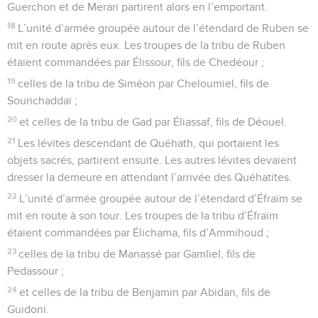
Guerchon et de Merari partirent alors en l’emportant.
18
L’unité d’armée groupée autour de l’étendard de Ruben se
mit en route après eux. Les troupes de la tribu de Ruben
étaient commandées par Élissour, fils de Chedéour ;
19
celles de la tribu de Siméon par Cheloumiel, fils de
Sourichaddaï ;
20
et celles de la tribu de Gad par Éliassaf, fils de Déouel.
21
Les lévites descendant de Quéhath, qui portaient les
objets sacrés, partirent ensuite. Les autres lévites devaient
dresser la demeure en attendant l’arrivée des Quéhatites.
22
L’unité d’armée groupée autour de l’étendard d’Éfraïm se
mit en route à son tour. Les troupes de la tribu d’Éfraïm
étaient commandées par Élichama, fils d’Ammihoud ;
23
celles de la tribu de Manassé par Gamliel, fils de
Pedassour ;
24
et celles de la tribu de Benjamin par Abidan, fils de
Guidoni.