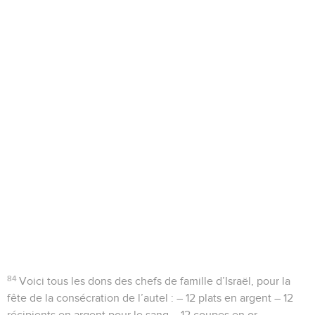
84
Voici tous les dons des chefs de famille d’Israël, pour la
fête de la consécration de l’autel : – 12 plats en argent – 12
récipients en argent pour le sang – 12 coupes en or.