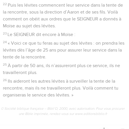
22
Puis les lévites commencent leur service dans la tente de
la rencontre, sous la direction d’Aaron et de ses fils. Voilà
comment on obéit aux ordres que le SEIGNEUR a donnés à
Moïse au sujet des lévites.
23
Le SEIGNEUR dit encore à Moïse :
24
« Voici ce que tu feras au sujet des lévites : on prendra les
lévites dès l’âge de 25 ans pour assurer leur service dans la
tente de la rencontre.
25
À partir de 50 ans, ils n’assureront plus ce service, ils ne
travailleront plus.
26
Ils aideront les autres lévites à surveiller la tente de la
rencontre, mais ils ne travailleront plus. Voilà comment tu
organiseras le service des lévites. »
© Société biblique française – Bibli’O, 2000, avec autorisation. Pour vous procurer
une Bible imprimée, rendez-vous sur www.editionsbiblio.fr