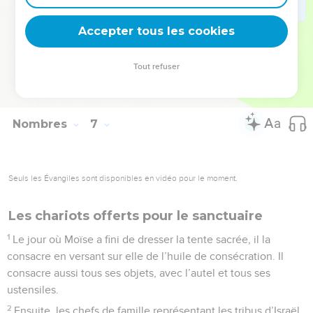
27
Quand les prêtres prononceront ainsi mon nom pour bénir
Accepter tous les cookies
les Israélites, je leur donnerai moi-même ma bénédiction. »
© Société biblique française – Bibli’O, 2000, avec autorisation. Pour vous procurer
Tout refuser
une Bible imprimée, rendez-vous sur www.editionsbiblio.fr
Nombres
7
Seuls les Évangiles sont disponibles en vidéo pour le moment.
Les chariots offerts pour le sanctuaire
1
Le jour où Moïse a fini de dresser la tente sacrée, il la
consacre en versant sur elle de l’huile de consécration. Il
consacre aussi tous ses objets, avec l’autel et tous ses
ustensiles.
2
Ensuite, les chefs de famille représentant les tribus d’Israël