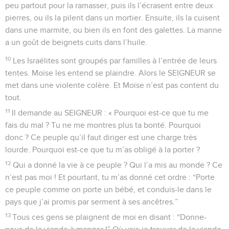
peu partout pour la ramasser, puis ils l’écrasent entre deux
pierres, ou ils la pilent dans un mortier. Ensuite, ils la cuisent
dans une marmite, ou bien ils en font des galettes. La manne
a un goût de beignets cuits dans l’huile.
10
Les Israélites sont groupés par familles à l’entrée de leurs
tentes. Moïse les entend se plaindre. Alors le SEIGNEUR se
met dans une violente colère. Et Moïse n’est pas content du
tout.
11
Il demande au SEIGNEUR : « Pourquoi est-ce que tu me
fais du mal ? Tu ne me montres plus ta bonté. Pourquoi
donc ? Ce peuple qu’il faut diriger est une charge très
lourde. Pourquoi est-ce que tu m’as obligé à la porter ?
12
Qui a donné la vie à ce peuple ? Qui l’a mis au monde ? Ce
n’est pas moi ! Et pourtant, tu m’as donné cet ordre : “Porte
ce peuple comme on porte un bébé, et conduis-le dans le
pays que j’ai promis par serment à ses ancêtres.”
13
Tous ces gens se plaignent de moi en disant : “Donne-