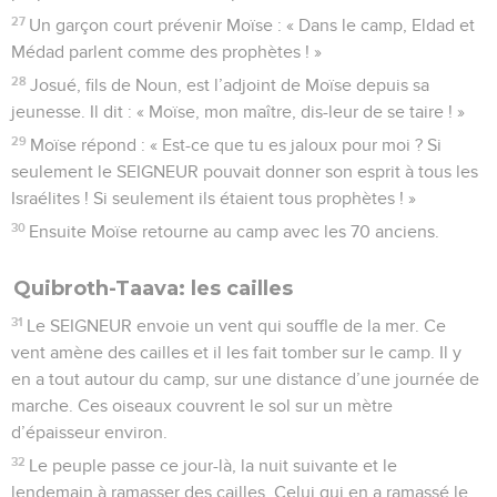
27
Un garçon court prévenir Moïse : « Dans le camp, Eldad et
Médad parlent comme des prophètes ! »
28
Josué, fils de Noun, est l’adjoint de Moïse depuis sa
jeunesse. Il dit : « Moïse, mon maître, dis-leur de se taire ! »
29
Moïse répond : « Est-ce que tu es jaloux pour moi ? Si
seulement le SEIGNEUR pouvait donner son esprit à tous les
Israélites ! Si seulement ils étaient tous prophètes ! »
30
Ensuite Moïse retourne au camp avec les 70 anciens.
Quibroth-Taava: les cailles
31
Le SEIGNEUR envoie un vent qui souffle de la mer. Ce
vent amène des cailles et il les fait tomber sur le camp. Il y
en a tout autour du camp, sur une distance d’une journée de
marche. Ces oiseaux couvrent le sol sur un mètre
d’épaisseur environ.
32
Le peuple passe ce jour-là, la nuit suivante et le
lendemain à ramasser des cailles. Celui qui en a ramassé le