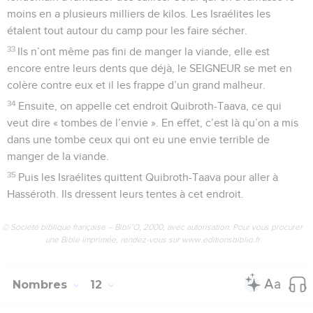
moins en a plusieurs milliers de kilos. Les Israélites les
étalent tout autour du camp pour les faire sécher.
33
Ils n’ont même pas fini de manger la viande, elle est
encore entre leurs dents que déjà, le SEIGNEUR se met en
colère contre eux et il les frappe d’un grand malheur.
34
Ensuite, on appelle cet endroit Quibroth-Taava, ce qui
veut dire « tombes de l’envie ». En effet, c’est là qu’on a mis
dans une tombe ceux qui ont eu une envie terrible de
manger de la viande.
35
Puis les Israélites quittent Quibroth-Taava pour aller à
Hasséroth. Ils dressent leurs tentes à cet endroit.
© Société biblique française – Bibli’O, 2000, avec autorisation. Pour vous procurer
une Bible imprimée, rendez-vous sur www.editionsbiblio.fr
Nombres
12