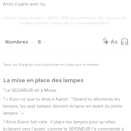
Alors il parle avec lui.
© Société biblique française – Bibli’O, 2000, avec autorisation. Pour vous procurer
une Bible imprimée, rendez-vous sur www.editionsbiblio.fr
Nombres
8
Seuls les Évangiles sont disponibles en vidéo pour le moment.
La mise en place des lampes
1
Le SEIGNEUR dit à Moïse :
2
« Voici ce que tu diras à Aaron : “Quand tu allumeras les
lampes, les sept lampes devront éclairer en avant du porte-
lampes.” »
3
Alors Aaron fait cela : il place les lampes pour qu’elles
éclairent vers l’avant, comme le SEIGNEUR l’a commandé à