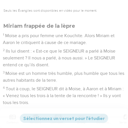
Seuls les Évangiles sont disponibles en vidéo pour le moment.
Miriam frappée de la lèpre
1
Moïse a pris pour femme une Kouchite. Alors Miriam et
Aaron le critiquent à cause de ce mariage.
2
Ils lui disent : « Est-ce que le SEIGNEUR a parlé à Moïse
seulement ? Il nous a parlé, à nous aussi. » Le SEIGNEUR
entend ce qu’ils disent.
3
Moïse est un homme très humble, plus humble que tous les
autres habitants de la terre.
4
Tout à coup, le SEIGNEUR dit à Moïse, à Aaron et à Miriam :
« Venez tous les trois à la tente de la rencontre ! » Ils y vont
tous les trois.
5
Le SEIGNEUR descend dans une colonne de fumée et il
s’arrête à l’entrée de la tente. Il appelle Aaron et Miriam, et
Contenus
Versions
Commentaires
Strong
Dictionnaire
tous les deux s’avancent.