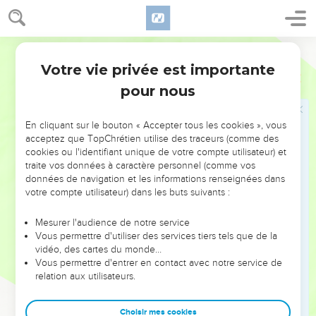
geste de présentation. Ces dons sont pour le prêtre, en plus
de la poitrine et de la cuisse de l’animal qui sont gardées
pour lui. À partir de ce moment-là, la personne qui s’est
Parole de Vie
consacrée à mon service peut de nouveau boire du vin.
Votre vie privée est importante
Nombres
6
21
« Voilà la cérémonie pour la personne qui s’est consacrée
pour nous
à moi par un vœu. Voilà les dons qu’elle doit m’offrir pour sa
consécration. Si elle peut en faire d’autres en plus, qu’elle
En cliquant sur le bouton « Accepter tous les cookies », vous
les fasse. En tout cas, elle doit respecter le vœu qu’elle a
acceptez que TopChrétien utilise des traceurs (comme des
fait, selon les règles de la consécration qu’elle a promise. »
cookies ou l'identifiant unique de votre compte utilisateur) et
traite vos données à caractère personnel (comme vos
données de navigation et les informations renseignées dans
La formule de bénédiction
votre compte utilisateur) dans les buts suivants :
22
Le SEIGNEUR dit à Moïse :
Mesurer l'audience de notre service
23
« Voici comment Aaron et ses fils béniront les Israélites :
Vous permettre d'utiliser des services tiers tels que de la
vidéo, des cartes du monde…
24
“Que le SEIGNEUR vous bénisse et vous protège !
Vous permettre d'entrer en contact avec notre service de
25
Que le SEIGNEUR fasse briller sur vous son visage et qu’il
relation aux utilisateurs.
ait pitié de vous !
26
Qu’il vous regarde avec bonté et qu’il vous donne la paix.”
Choisir mes cookies