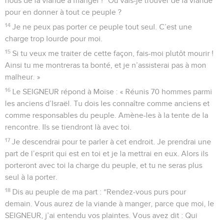
nous de la viande à manger !” Où vais-je trouver de la viande
pour en donner à tout ce peuple ?
14
Je ne peux pas porter ce peuple tout seul. C’est une
charge trop lourde pour moi.
15
Si tu veux me traiter de cette façon, fais-moi plutôt mourir !
Ainsi tu me montreras ta bonté, et je n’assisterai pas à mon
malheur. »
16
Le SEIGNEUR répond à Moïse : « Réunis 70 hommes parmi
les anciens d’Israël. Tu dois les connaître comme anciens et
comme responsables du peuple. Amène-les à la tente de la
rencontre. Ils se tiendront là avec toi.
17
Je descendrai pour te parler à cet endroit. Je prendrai une
part de l’esprit qui est en toi et je la mettrai en eux. Alors ils
porteront avec toi la charge du peuple, et tu ne seras plus
seul à la porter.
18
Dis au peuple de ma part : “Rendez-vous purs pour
demain. Vous aurez de la viande à manger, parce que moi, le
SEIGNEUR, j’ai entendu vos plaintes. Vous avez dit : Qui