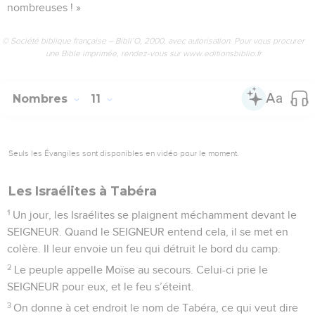
nombreuses ! »
© Société biblique française – Bibli’O, 2000, avec autorisation. Pour vous procurer
une Bible imprimée, rendez-vous sur www.editionsbiblio.fr
Nombres
11
Seuls les Évangiles sont disponibles en vidéo pour le moment.
Les Israélites à Tabéra
1
Un jour, les Israélites se plaignent méchamment devant le
SEIGNEUR. Quand le SEIGNEUR entend cela, il se met en
colère. Il leur envoie un feu qui détruit le bord du camp.
2
Le peuple appelle Moïse au secours. Celui-ci prie le
SEIGNEUR pour eux, et le feu s’éteint.
3
On donne à cet endroit le nom de Tabéra, ce qui veut dire