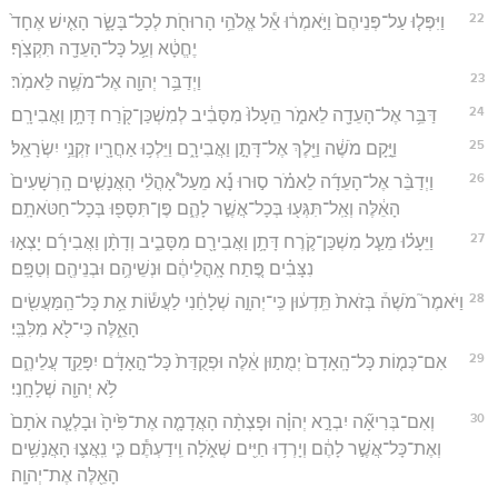
22
וַיִּפְּל֤וּ עַל־פְּנֵיהֶם֙ וַיֹּ֣אמְר֔וּ אֵ֕ל אֱלֹהֵ֥י הָרוּחֹ֖ת לְכָל־בָּשָׂ֑ר הָאִ֤ישׁ אֶחָד֙
יֶחֱטָ֔א וְעַ֥ל כָּל־הָעֵדָ֖ה תִּקְצֹֽף׃
23
וַיְדַבֵּ֥ר יְהוָ֖ה אֶל־מֹשֶׁ֥ה לֵּאמֹֽר׃
24
דַּבֵּ֥ר אֶל־הָעֵדָ֖ה לֵאמֹ֑ר הֵֽעָלוּ֙ מִסָּבִ֔יב לְמִשְׁכַּן־קֹ֖רַח דָּתָ֥ן וַאֲבִירָֽם׃
25
וַיָּ֣קָם מֹשֶׁ֔ה וַיֵּ֖לֶךְ אֶל־דָּתָ֣ן וַאֲבִירָ֑ם וַיֵּלְכ֥וּ אַחֲרָ֖יו זִקְנֵ֥י יִשְׂרָאֵֽל׃
26
וַיְדַבֵּ֨ר אֶל־הָעֵדָ֜ה לֵאמֹ֗ר ס֣וּרוּ נָ֡א מֵעַל֩ אָהֳלֵ֨י הָאֲנָשִׁ֤ים הָֽרְשָׁעִים֙
הָאֵ֔לֶּה וְאַֽל־תִּגְּע֖וּ בְּכָל־אֲשֶׁ֣ר לָהֶ֑ם פֶּן־תִּסָּפ֖וּ בְּכָל־חַטֹּאתָֽם׃
27
וַיֵּעָל֗וּ מֵעַ֧ל מִשְׁכַּן־קֹ֛רֶח דָּתָ֥ן וַאֲבִירָ֖ם מִסָּבִ֑יב וְדָתָ֨ן וַאֲבִירָ֜ם יָצְא֣וּ
נִצָּבִ֗ים פֶּ֚תַח אָֽהֳלֵיהֶ֔ם וּנְשֵׁיהֶ֥ם וּבְנֵיהֶ֖ם וְטַפָּֽם׃
28
וַיֹּאמֶר֮ מֹשֶׁה֒ בְּזֹאת֙ תֵּֽדְע֔וּן כִּֽי־יְהוָ֣ה שְׁלָחַ֔נִי לַעֲשׂ֕וֹת אֵ֥ת כָּל־הַֽמַּעֲשִׂ֖ים
הָאֵ֑לֶּה כִּי־לֹ֖א מִלִּבִּֽי׃
29
אִם־כְּמ֤וֹת כָּל־הָֽאָדָם֙ יְמֻת֣וּן אֵ֔לֶּה וּפְקֻדַּת֙ כָּל־הָ֣אָדָ֔ם יִפָּקֵ֖ד עֲלֵיהֶ֑ם
לֹ֥א יְהוָ֖ה שְׁלָחָֽנִי׃
30
וְאִם־בְּרִיאָ֞ה יִבְרָ֣א יְהוָ֗ה וּפָצְתָ֨ה הָאֲדָמָ֤ה אֶת־פִּ֙יהָ֙ וּבָלְעָ֤ה אֹתָם֙
וְאֶת־כָּל־אֲשֶׁ֣ר לָהֶ֔ם וְיָרְד֥וּ חַיִּ֖ים שְׁאֹ֑לָה וִֽידַעְתֶּ֕ם כִּ֧י נִֽאֲצ֛וּ הָאֲנָשִׁ֥ים
הָאֵ֖לֶּה אֶת־יְהוָֽה׃