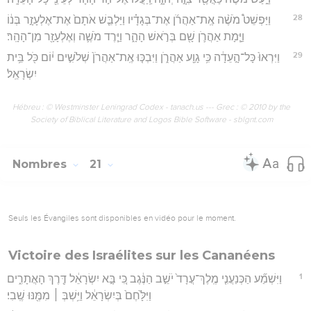
28
וַיַּפְשֵׁט֩ מֹשֶׁ֨ה אֶֽת־אַהֲרֹ֜ן אֶת־בְּגָדָ֗יו וַיַּלְבֵּ֤שׁ אֹתָם֙ אֶת־אֶלְעָזָ֣ר בְּנ֔וֹ
וַיָּ֧מָת אַהֲרֹ֛ן שָׁ֖ם בְּרֹ֣אשׁ הָהָ֑ר וַיֵּ֧רֶד מֹשֶׁ֛ה וְאֶלְעָזָ֖ר מִן־הָהָֽר׃
29
וַיִּרְאוּ֙ כָּל־הָ֣עֵדָ֔ה כִּ֥י גָוַ֖ע אַהֲרֹ֑ן וַיִּבְכּ֤וּ אֶֽת־אַהֲרֹן֙ שְׁלֹשִׁ֣ים י֔וֹם כֹּ֖ל בֵּ֥ית
יִשְׂרָאֵֽל׃
Hébreu : © Westminster Leningrad Codex - tanach.us --- Grec : © 2010 by the
Society of Biblical Literature and Logos Bible Software - sblgnt.com
Nombres
21
Seuls les Évangiles sont disponibles en vidéo pour le moment.
Victoire des Israélites sur les Cananéens
1
וַיִּשְׁמַ֞ע הַכְּנַעֲנִ֤י מֶֽלֶךְ־עֲרָד֙ יֹשֵׁ֣ב הַנֶּ֔גֶב כִּ֚י בָּ֣א יִשְׂרָאֵ֔ל דֶּ֖רֶךְ הָאֲתָרִ֑ים
וַיִּלָּ֙חֶם֙ בְּיִשְׂרָאֵ֔ל וַיִּ֥שְׁבְּ ׀ מִמֶּ֖נּוּ שֶֽׁבִי׃