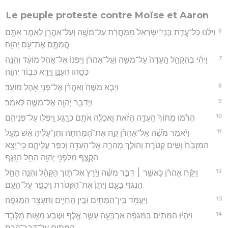
Le peuple proteste contre Moïse et Aaron
6
וַיִּלֹּ֜נוּ כָּל־עֲדַ֤ת בְּנֵֽי־יִשְׂרָאֵל֙ מִֽמָּחֳרָ֔ת עַל־מֹשֶׁ֥ה וְעַֽל־אַהֲרֹ֖ן לֵאמֹ֑ר אַתֶּ֥ם
הֲמִתֶּ֖ם אֶת־עַ֥ם יְהוָֽה׃
7
וַיְהִ֗י בְּהִקָּהֵ֤ל הָֽעֵדָה֙ עַל־מֹשֶׁ֣ה וְעַֽל־אַהֲרֹ֔ן וַיִּפְנוּ֙ אֶל־אֹ֣הֶל מוֹעֵ֔ד וְהִנֵּ֥ה
כִסָּ֖הוּ הֶעָנָ֑ן וַיֵּרָ֖א כְּב֥וֹד יְהוָֽה׃
8
וַיָּבֹ֤א מֹשֶׁה֙ וְאַהֲרֹ֔ן אֶל־פְּנֵ֖י אֹ֥הֶל מוֹעֵֽד׃
9
וַיְדַבֵּ֥ר יְהוָ֖ה אֶל־מֹשֶׁ֥ה לֵּאמֹֽר׃
10
הֵרֹ֗מּוּ מִתּוֹךְ֙ הָעֵדָ֣ה הַזֹּ֔את וַאֲכַלֶּ֥ה אֹתָ֖ם כְּרָ֑גַע וַֽיִּפְּל֖וּ עַל־פְּנֵיהֶֽם׃
11
וַיֹּ֨אמֶר מֹשֶׁ֜ה אֶֽל־אַהֲרֹ֗ן קַ֣ח אֶת־הַ֠מַּחְתָּה וְתֶן־עָלֶ֨יהָ אֵ֜שׁ מֵעַ֤ל
הַמִּזְבֵּ֙חַ֙ וְשִׂ֣ים קְטֹ֔רֶת וְהוֹלֵ֧ךְ מְהֵרָ֛ה אֶל־הָעֵדָ֖ה וְכַפֵּ֣ר עֲלֵיהֶ֑ם כִּֽי־יָצָ֥א
הַקֶּ֛צֶף מִלִּפְנֵ֥י יְהוָ֖ה הֵחֵ֥ל הַנָּֽגֶף׃
12
וַיִּקַּ֨ח אַהֲרֹ֜ן כַּאֲשֶׁ֣ר ׀ דִּבֶּ֣ר מֹשֶׁ֗ה וַיָּ֙רָץ֙ אֶל־תּ֣וֹך הַקָּהָ֔ל וְהִנֵּ֛ה הֵחֵ֥ל
הַנֶּ֖גֶף בָּעָ֑ם וַיִּתֵּן֙ אֶֽת־הַקְּטֹ֔רֶת וַיְכַפֵּ֖ר עַל־הָעָֽם׃
13
וַיַּעֲמֹ֥ד בֵּֽין־הַמֵּתִ֖ים וּבֵ֣ין הַֽחַיִּ֑ים וַתֵּעָצַ֖ר הַמַּגֵּפָֽה׃
14
וַיִּהְי֗וּ הַמֵּתִים֙ בַּמַּגֵּפָ֔ה אַרְבָּעָ֥ה עָשָׂ֛ר אֶ֖לֶף וּשְׁבַ֣ע מֵא֑וֹת מִלְּבַ֥ד
הַמֵּתִ֖ים עַל־דְּבַר־קֹֽרַח׃