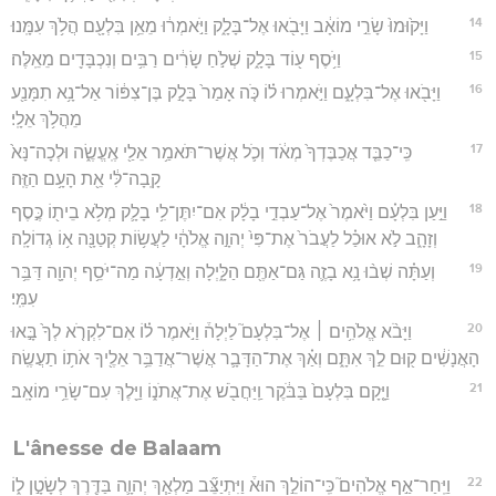
14
וַיָּק֙וּמוּ֙ שָׂרֵ֣י מוֹאָ֔ב וַיָּבֹ֖אוּ אֶל־בָּלָ֑ק וַיֹּ֣אמְר֔וּ מֵאֵ֥ן בִּלְעָ֖ם הֲלֹ֥ךְ עִמָּֽנוּ׃
15
וַיֹּ֥סֶף ע֖וֹד בָּלָ֑ק שְׁלֹ֣חַ שָׂרִ֔ים רַבִּ֥ים וְנִכְבָּדִ֖ים מֵאֵֽלֶּה׃
16
וַיָּבֹ֖אוּ אֶל־בִּלְעָ֑ם וַיֹּ֣אמְרוּ ל֗וֹ כֹּ֤ה אָמַר֙ בָּלָ֣ק בֶּן־צִפּ֔וֹר אַל־נָ֥א תִמָּנַ֖ע
מֵהֲלֹ֥ךְ אֵלָֽי׃
17
כִּֽי־כַבֵּ֤ד אֲכַבֶּדְךָ֙ מְאֹ֔ד וְכֹ֛ל אֲשֶׁר־תֹּאמַ֥ר אֵלַ֖י אֶֽעֱשֶׂ֑ה וּלְכָה־נָּא֙
קָֽבָה־לִּ֔י אֵ֖ת הָעָ֥ם הַזֶּֽה׃
18
וַיַּ֣עַן בִּלְעָ֗ם וַיֹּ֙אמֶר֙ אֶל־עַבְדֵ֣י בָלָ֔ק אִם־יִתֶּן־לִ֥י בָלָ֛ק מְלֹ֥א בֵית֖וֹ כֶּ֣סֶף
וְזָהָ֑ב לֹ֣א אוּכַ֗ל לַעֲבֹר֙ אֶת־פִּי֙ יְהוָ֣ה אֱלֹהָ֔י לַעֲשׂ֥וֹת קְטַנָּ֖ה א֥וֹ גְדוֹלָֽה׃
19
וְעַתָּ֗ה שְׁב֨וּ נָ֥א בָזֶ֛ה גַּם־אַתֶּ֖ם הַלָּ֑יְלָה וְאֵ֣דְעָ֔ה מַה־יֹּסֵ֥ף יְהוָ֖ה דַּבֵּ֥ר
עִמִּֽי׃
20
וַיָּבֹ֨א אֱלֹהִ֥ים ׀ אֶל־בִּלְעָם֮ לַיְלָה֒ וַיֹּ֣אמֶר ל֗וֹ אִם־לִקְרֹ֤א לְךָ֙ בָּ֣אוּ
הָאֲנָשִׁ֔ים ק֖וּם לֵ֣ךְ אִתָּ֑ם וְאַ֗ךְ אֶת־הַדָּבָ֛ר אֲשֶׁר־אֲדַבֵּ֥ר אֵלֶ֖יךָ אֹת֥וֹ תַעֲשֶֽׂה׃
21
וַיָּ֤קָם בִּלְעָם֙ בַּבֹּ֔קֶר וַֽיַּחֲבֹ֖שׁ אֶת־אֲתֹנ֑וֹ וַיֵּ֖לֶךְ עִם־שָׂרֵ֥י מוֹאָֽב׃
L'ânesse de Balaam
22
וַיִּֽחַר־אַ֣ף אֱלֹהִים֮ כִּֽי־הוֹלֵ֣ךְ הוּא֒ וַיִּתְיַצֵּ֞ב מַלְאַ֧ךְ יְהוָ֛ה בַּדֶּ֖רֶךְ לְשָׂטָ֣ן ל֑וֹ