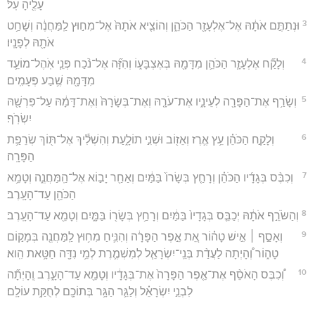
עָלֶ֖יהָ עֹֽל׃
3
וּנְתַתֶּ֣ם אֹתָ֔הּ אֶל־אֶלְעָזָ֖ר הַכֹּהֵ֑ן וְהוֹצִ֤יא אֹתָהּ֙ אֶל־מִח֣וּץ לַֽמַּחֲנֶ֔ה וְשָׁחַ֥ט
אֹתָ֖הּ לְפָנָֽיו׃
4
וְלָקַ֞ח אֶלְעָזָ֧ר הַכֹּהֵ֛ן מִדָּמָ֖הּ בְּאֶצְבָּע֑וֹ וְהִזָּ֞ה אֶל־נֹ֨כַח פְּנֵ֧י אֹֽהֶל־מוֹעֵ֛ד
מִדָּמָ֖הּ שֶׁ֥בַע פְּעָמִֽים׃
5
וְשָׂרַ֥ף אֶת־הַפָּרָ֖ה לְעֵינָ֑יו אֶת־עֹרָ֤הּ וְאֶת־בְּשָׂרָהּ֙ וְאֶת־דָּמָ֔הּ עַל־פִּרְשָׁ֖הּ
יִשְׂרֹֽף׃
6
וְלָקַ֣ח הַכֹּהֵ֗ן עֵ֥ץ אֶ֛רֶז וְאֵז֖וֹב וּשְׁנִ֣י תוֹלָ֑עַת וְהִשְׁלִ֕יךְ אֶל־תּ֖וֹךְ שְׂרֵפַ֥ת
הַפָּרָֽה׃
7
וְכִבֶּ֨ס בְּגָדָ֜יו הַכֹּהֵ֗ן וְרָחַ֤ץ בְּשָׂרוֹ֙ בַּמַּ֔יִם וְאַחַ֖ר יָב֣וֹא אֶל־הַֽמַּחֲנֶ֑ה וְטָמֵ֥א
הַכֹּהֵ֖ן עַד־הָעָֽרֶב׃
8
וְהַשֹּׂרֵ֣ף אֹתָ֔הּ יְכַבֵּ֤ס בְּגָדָיו֙ בַּמַּ֔יִם וְרָחַ֥ץ בְּשָׂר֖וֹ בַּמָּ֑יִם וְטָמֵ֖א עַד־הָעָֽרֶב׃
9
וְאָסַ֣ף ׀ אִ֣ישׁ טָה֗וֹר אֵ֚ת אֵ֣פֶר הַפָּרָ֔ה וְהִנִּ֛יחַ מִח֥וּץ לַֽמַּחֲנֶ֖ה בְּמָק֣וֹם
טָה֑וֹר וְ֠הָיְתָה לַעֲדַ֨ת בְּנֵֽי־יִשְׂרָאֵ֧ל לְמִשְׁמֶ֛רֶת לְמֵ֥י נִדָּ֖ה חַטָּ֥את הִֽוא׃
10
וְ֠כִבֶּס הָאֹסֵ֨ף אֶת־אֵ֤פֶר הַפָּרָה֙ אֶת־בְּגָדָ֔יו וְטָמֵ֖א עַד־הָעָ֑רֶב וְֽהָיְתָ֞ה
לִבְנֵ֣י יִשְׂרָאֵ֗ל וְלַגֵּ֛ר הַגָּ֥ר בְּתוֹכָ֖ם לְחֻקַּ֥ת עוֹלָֽם׃