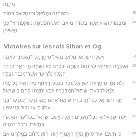
מַתָּנָֽה׃
19
וּמִמַּתָּנָ֖ה נַחֲלִיאֵ֑ל וּמִנַּחֲלִיאֵ֖ל בָּמֽוֹת׃
20
וּמִבָּמ֗וֹת הַגַּיְא֙ אֲשֶׁר֙ בִּשְׂדֵ֣ה מוֹאָ֔ב רֹ֖אשׁ הַפִּסְגָּ֑ה וְנִשְׁקָ֖פָה עַל־פְּנֵ֥י
הַיְשִׁימֹֽן׃
Victoires sur les rois Sihon et Og
21
וַיִּשְׁלַ֤ח יִשְׂרָאֵל֙ מַלְאָכִ֔ים אֶל־סִיחֹ֥ן מֶֽלֶךְ־הָאֱמֹרִ֖י לֵאמֹֽר׃
22
אֶעְבְּרָ֣ה בְאַרְצֶ֗ךָ לֹ֤א נִטֶּה֙ בְּשָׂדֶ֣ה וּבְכֶ֔רֶם לֹ֥א נִשְׁתֶּ֖ה מֵ֣י בְאֵ֑ר בְּדֶ֤רֶךְ
הַמֶּ֙לֶךְ֙ נֵלֵ֔ךְ עַ֥ד אֲשֶֽׁר־נַעֲבֹ֖ר גְּבֻלֶֽךָ׃
23
וְלֹא־נָתַ֨ן סִיחֹ֣ן אֶת־יִשְׂרָאֵל֮ עֲבֹ֣ר בִּגְבֻלוֹ֒ וַיֶּאֱסֹ֨ף סִיחֹ֜ן אֶת־כָּל־עַמּ֗וֹ
וַיֵּצֵ֞א לִקְרַ֤את יִשְׂרָאֵל֙ הַמִּדְבָּ֔רָה וַיָּבֹ֖א יָ֑הְצָה וַיִּלָּ֖חֶם בְּיִשְׂרָאֵֽל׃
24
וַיַּכֵּ֥הוּ יִשְׂרָאֵ֖ל לְפִי־חָ֑רֶב וַיִּירַ֨שׁ אֶת־אַרְצ֜וֹ מֵֽאַרְנֹ֗ן עַד־יַבֹּק֙ עַד־בְּנֵ֣י
עַמּ֔וֹן כִּ֣י עַ֔ז גְּב֖וּל בְּנֵ֥י עַמּֽוֹן׃
25
וַיִּקַּח֙ יִשְׂרָאֵ֔ל אֵ֥ת כָּל־הֶעָרִ֖ים הָאֵ֑לֶּה וַיֵּ֤שֶׁב יִשְׂרָאֵל֙ בְּכָל־עָרֵ֣י הָֽאֱמֹרִ֔י
בְּחֶשְׁבּ֖וֹן וּבְכָל־בְּנֹתֶֽיהָ׃
26
כִּ֣י חֶשְׁבּ֔וֹן עִ֗יר סִיחֹ֛ן מֶ֥לֶךְ הָאֱמֹרִ֖י הִ֑וא וְה֣וּא נִלְחַ֗ם בְּמֶ֤לֶךְ מוֹאָב֙