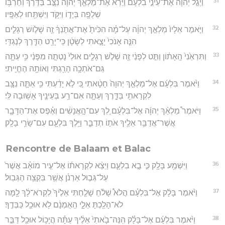
31
וַיְגַ֣ל יְהוָה֮ אֶת־עֵינֵ֣י בִלְעָם֒ וַיַּ֞רְא אֶת־מַלְאַ֤ךְ יְהוָה֙ נִצָּ֣ב בַּדֶּ֔רֶךְ וְחַרְבּ֥וֹ
שְׁלֻפָ֖ה בְּיָד֑וֹ וַיִּקֹּ֥ד וַיִּשְׁתַּ֖חוּ לְאַפָּֽיו׃
32
וַיֹּ֤אמֶר אֵלָיו֙ מַלְאַ֣ךְ יְהוָ֔ה עַל־מָ֗ה הִכִּ֙יתָ֙ אֶת־אֲתֹ֣נְךָ֔ זֶ֖ה שָׁל֣וֹשׁ רְגָלִ֑ים
הִנֵּ֤ה אָנֹכִי֙ יָצָ֣אתִי לְשָׂטָ֔ן כִּֽי־יָרַ֥ט הַדֶּ֖רֶךְ לְנֶגְדִּֽי׃
33
וַתִּרְאַ֙נִי֙ הָֽאָת֔וֹן וַתֵּ֣ט לְפָנַ֔י זֶ֖ה שָׁלֹ֣שׁ רְגָלִ֑ים אוּלַי֙ נָטְתָ֣ה מִפָּנַ֔י כִּ֥י עַתָּ֛ה
גַּם־אֹתְכָ֥ה הָרַ֖גְתִּי וְאוֹתָ֥הּ הֶחֱיֵֽיתִי׃
34
וַיֹּ֨אמֶר בִּלְעָ֜ם אֶל־מַלְאַ֤ךְ יְהוָה֙ חָטָ֔אתִי כִּ֚י לֹ֣א יָדַ֔עְתִּי כִּ֥י אַתָּ֛ה נִצָּ֥ב
לִקְרָאתִ֖י בַּדָּ֑רֶךְ וְעַתָּ֛ה אִם־רַ֥ע בְּעֵינֶ֖יךָ אָשׁ֥וּבָה לִּֽי׃
35
וַיֹּאמֶר֩ מַלְאַ֨ךְ יְהוָ֜ה אֶל־בִּלְעָ֗ם לֵ֚ךְ עִם־הָ֣אֲנָשִׁ֔ים וְאֶ֗פֶס אֶת־הַדָּבָ֛ר
אֲשֶׁר־אֲדַבֵּ֥ר אֵלֶ֖יךָ אֹת֣וֹ תְדַבֵּ֑ר וַיֵּ֥לֶךְ בִּלְעָ֖ם עִם־שָׂרֵ֥י בָלָֽק׃
Rencontre de Balaam et Balac
36
וַיִּשְׁמַ֥ע בָּלָ֖ק כִּ֣י בָ֣א בִלְעָ֑ם וַיֵּצֵ֨א לִקְרָאת֜וֹ אֶל־עִ֣יר מוֹאָ֗ב אֲשֶׁר֙
עַל־גְּב֣וּל אַרְנֹ֔ן אֲשֶׁ֖ר בִּקְצֵ֥ה הַגְּבֽוּל׃
37
וַיֹּ֨אמֶר בָּלָ֜ק אֶל־בִּלְעָ֗ם הֲלֹא֩ שָׁלֹ֨חַ שָׁלַ֤חְתִּי אֵלֶ֙יךָ֙ לִקְרֹא־לָ֔ךְ לָ֥מָּה
לֹא־הָלַ֖כְתָּ אֵלָ֑י הַֽאֻמְנָ֔ם לֹ֥א אוּכַ֖ל כַּבְּדֶֽךָ׃
38
וַיֹּ֨אמֶר בִּלְעָ֜ם אֶל־בָּלָ֗ק הִֽנֵּה־בָ֙אתִי֙ אֵלֶ֔יךָ עַתָּ֕ה הֲיָכ֥וֹל אוּכַ֖ל דַּבֵּ֣ר