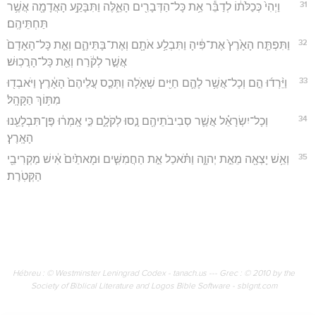
31
וַיְהִי֙ כְּכַלֹּת֔וֹ לְדַבֵּ֕ר אֵ֥ת כָּל־הַדְּבָרִ֖ים הָאֵ֑לֶּה וַתִּבָּקַ֥ע הָאֲדָמָ֖ה אֲשֶׁ֥ר
תַּחְתֵּיהֶֽם׃
32
וַתִּפְתַּ֤ח הָאָ֙רֶץ֙ אֶת־פִּ֔יהָ וַתִּבְלַ֥ע אֹתָ֖ם וְאֶת־בָּתֵּיהֶ֑ם וְאֵ֤ת כָּל־הָאָדָם֙
אֲשֶׁ֣ר לְקֹ֔רַח וְאֵ֖ת כָּל־הָרֲכֽוּשׁ׃
33
וַיֵּ֨רְד֜וּ הֵ֣ם וְכָל־אֲשֶׁ֥ר לָהֶ֛ם חַיִּ֖ים שְׁאֹ֑לָה וַתְּכַ֤ס עֲלֵיהֶם֙ הָאָ֔רֶץ וַיֹּאבְד֖וּ
מִתּ֥וֹךְ הַקָּהָֽל׃
34
וְכָל־יִשְׂרָאֵ֗ל אֲשֶׁ֛ר סְבִיבֹתֵיהֶ֖ם נָ֣סוּ לְקֹלָ֑ם כִּ֣י אָֽמְר֔וּ פֶּן־תִּבְלָעֵ֖נוּ
הָאָֽרֶץ׃
35
וְאֵ֥שׁ יָצְאָ֖ה מֵאֵ֣ת יְהוָ֑ה וַתֹּ֗אכַל אֵ֣ת הַחֲמִשִּׁ֤ים וּמָאתַ֙יִם֙ אִ֔ישׁ מַקְרִיבֵ֖י
הַקְּטֹֽרֶת׃
Hébreu : © Westminster Leningrad Codex - tanach.us --- Grec : © 2010 by the
Society of Biblical Literature and Logos Bible Software - sblgnt.com