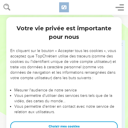
וַיִּהְי֥וּ בְנֵֽי־יִשְׂרָאֵ֖ל בַּמִּדְבָּ֑ר וַֽיִּמְצְא֗וּ אִ֛ישׁ מְקֹשֵׁ֥שׁ עֵצִ֖ים בְּי֥וֹם הַשַּׁבָּֽת׃
33
וַיַּקְרִ֣יבוּ אֹת֔וֹ הַמֹּצְאִ֥ים אֹת֖וֹ מְקֹשֵׁ֣שׁ עֵצִ֑ים אֶל־מֹשֶׁה֙ וְאֶֽל־אַהֲרֹ֔ן וְאֶ֖ל
כָּל־הָעֵדָֽה׃
Hébreu / Grec - Texte original
34
וַיַּנִּ֥יחוּ אֹת֖וֹ בַּמִּשְׁמָ֑ר כִּ֚י לֹ֣א פֹרַ֔שׁ מַה־יֵּעָשֶׂ֖ה לֽוֹ׃
Votre vie privée est importante
Nombres
15
35
וַיֹּ֤אמֶר יְהוָה֙ אֶל־מֹשֶׁ֔ה מ֥וֹת יוּמַ֖ת הָאִ֑ישׁ רָג֨וֹם אֹת֤וֹ בָֽאֲבָנִים֙
pour nous
כָּל־הָ֣עֵדָ֔ה מִח֖וּץ לַֽמַּחֲנֶֽה׃
36
וַיֹּצִ֨יאוּ אֹת֜וֹ כָּל־הָעֵדָ֗ה אֶל־מִחוּץ֙ לַֽמַּחֲנֶ֔ה וַיִּרְגְּמ֥וּ אֹת֛וֹ בָּאֲבָנִ֖ים וַיָּמֹ֑ת
En cliquant sur le bouton « Accepter tous les cookies », vous
כַּאֲשֶׁ֛ר צִוָּ֥ה יְהוָ֖ה אֶת־מֹשֶֽׁה׃
acceptez que TopChrétien utilise des traceurs (comme des
cookies ou l'identifiant unique de votre compte utilisateur) et
traite vos données à caractère personnel (comme vos
Les franges des vêtements
données de navigation et les informations renseignées dans
votre compte utilisateur) dans les buts suivants :
37
וַיֹּ֥אמֶר יְהוָ֖ה אֶל־מֹשֶׁ֥ה לֵּאמֹֽר׃
38
דַּבֵּ֞ר אֶל־בְּנֵ֤י יִשְׂרָאֵל֙ וְאָמַרְתָּ֣ אֲלֵהֶ֔ם וְעָשׂ֨וּ לָהֶ֥ם צִיצִ֛ת עַל־כַּנְפֵ֥י
Mesurer l'audience de notre service
בִגְדֵיהֶ֖ם לְדֹרֹתָ֑ם וְנָֽתְנ֛וּ עַל־צִיצִ֥ת הַכָּנָ֖ף פְּתִ֥יל תְּכֵֽלֶת׃
Vous permettre d'utiliser des services tiers tels que de la
vidéo, des cartes du monde…
39
וְהָיָ֣ה לָכֶם֮ לְצִיצִת֒ וּרְאִיתֶ֣ם אֹת֗וֹ וּזְכַרְתֶּם֙ אֶת־כָּל־מִצְוֺ֣ת יְהוָ֔ה
Vous permettre d'entrer en contact avec notre service de
וַעֲשִׂיתֶ֖ם אֹתָ֑ם וְלֹֽא־תָתֻ֜רוּ אַחֲרֵ֤י לְבַבְכֶם֙ וְאַחֲרֵ֣י עֵֽינֵיכֶ֔ם אֲשֶׁר־אַתֶּ֥ם
relation aux utilisateurs.
זֹנִ֖ים אַחֲרֵיהֶֽם׃
40
לְמַ֣עַן תִּזְכְּר֔וּ וַעֲשִׂיתֶ֖ם אֶת־כָּל־מִצְוֺתָ֑י וִהְיִיתֶ֥ם קְדֹשִׁ֖ים לֵֽאלֹהֵיכֶֽם׃
Choisir mes cookies