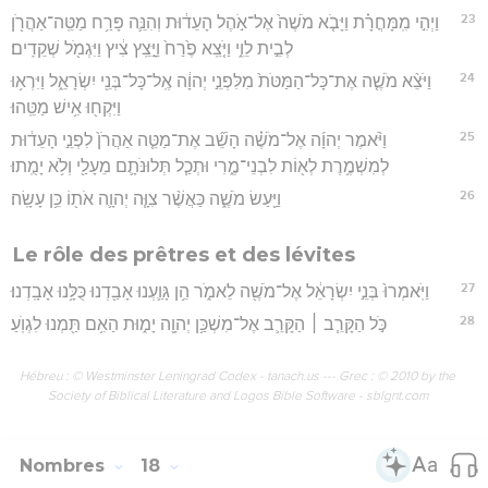
23
וַיְהִ֣י מִֽמָּחֳרָ֗ת וַיָּבֹ֤א מֹשֶׁה֙ אֶל־אֹ֣הֶל הָעֵד֔וּת וְהִנֵּ֛ה פָּרַ֥ח מַטֵּֽה־אַהֲרֹ֖ן
לְבֵ֣ית לֵוִ֑י וַיֹּ֤צֵֽא פֶ֙רַח֙ וַיָּ֣צֵֽץ צִ֔יץ וַיִּגְמֹ֖ל שְׁקֵדִֽים׃
24
וַיֹּצֵ֨א מֹשֶׁ֤ה אֶת־כָּל־הַמַּטֹּת֙ מִלִּפְנֵ֣י יְהוָ֔ה אֶֽל־כָּל־בְּנֵ֖י יִשְׂרָאֵ֑ל וַיִּרְא֥וּ
וַיִּקְח֖וּ אִ֥ישׁ מַטֵּֽהוּ׃
25
וַיֹּ֨אמֶר יְהוָ֜ה אֶל־מֹשֶׁ֗ה הָשֵׁ֞ב אֶת־מַטֵּ֤ה אַהֲרֹן֙ לִפְנֵ֣י הָעֵד֔וּת
לְמִשְׁמֶ֥רֶת לְא֖וֹת לִבְנֵי־מֶ֑רִי וּתְכַ֧ל תְּלוּנֹּתָ֛ם מֵעָלַ֖י וְלֹ֥א יָמֻֽתוּ׃
26
וַיַּ֖עַשׂ מֹשֶׁ֑ה כַּאֲשֶׁ֨ר צִוָּ֧ה יְהוָ֛ה אֹת֖וֹ כֵּ֥ן עָשָֽׂה׃
Le rôle des prêtres et des lévites
27
וַיֹּֽאמְרוּ֙ בְּנֵ֣י יִשְׂרָאֵ֔ל אֶל־מֹשֶׁ֖ה לֵאמֹ֑ר הֵ֥ן גָּוַ֛עְנוּ אָבַ֖דְנוּ כֻּלָּ֥נוּ אָבָֽדְנוּ׃
28
כֹּ֣ל הַקָּרֵ֧ב ׀ הַקָּרֵ֛ב אֶל־מִשְׁכַּ֥ן יְהוָ֖ה יָמ֑וּת הַאִ֥ם תַּ֖מְנוּ לִגְוֺֽעַ׃
Hébreu : © Westminster Leningrad Codex - tanach.us --- Grec : © 2010 by the
Society of Biblical Literature and Logos Bible Software - sblgnt.com
Nombres
18