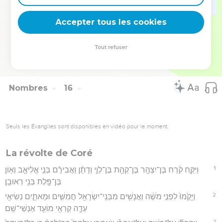
41
אֲנִ֞י יְהוָ֣ה אֱלֹֽהֵיכֶ֗ם אֲשֶׁ֨ר הוֹצֵ֤אתִי אֶתְכֶם֙ מֵאֶ֣רֶץ מִצְרַ֔יִם לִהְי֥וֹת לָכֶ֖ם
Accepter tous les cookies
לֵאלֹהִ֑ים אֲנִ֖י יְהוָ֥ה אֱלֹהֵיכֶֽם׃
Hébreu : © Westminster Leningrad Codex - tanach.us --- Grec : © 2010 by the
Tout refuser
Society of Biblical Literature and Logos Bible Software - sblgnt.com
Nombres
16
Seuls les Évangiles sont disponibles en vidéo pour le moment.
La révolte de Coré
1
וַיִּקַּ֣ח קֹ֔רַח בֶּן־יִצְהָ֥ר בֶּן־קְהָ֖ת בֶּן־לֵוִ֑י וְדָתָ֨ן וַאֲבִירָ֜ם בְּנֵ֧י אֱלִיאָ֛ב וְא֥וֹן
בֶּן־פֶּ֖לֶת בְּנֵ֥י רְאוּבֵֽן׃
2
וַיָּקֻ֙מוּ֙ לִפְנֵ֣י מֹשֶׁ֔ה וַאֲנָשִׁ֥ים מִבְּנֵֽי־יִשְׂרָאֵ֖ל חֲמִשִּׁ֣ים וּמָאתָ֑יִם נְשִׂיאֵ֥י
עֵדָ֛ה קְרִאֵ֥י מוֹעֵ֖ד אַנְשֵׁי־שֵֽׁם׃
3