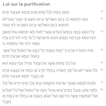
Loi sur la purification
11
הַנֹּגֵ֥עַ בְּמֵ֖ת לְכָל־נֶ֣פֶשׁ אָדָ֑ם וְטָמֵ֖א שִׁבְעַ֥ת יָמִֽים׃
12
ה֣וּא יִתְחַטָּא־ב֞וֹ בַּיּ֧וֹם הַשְּׁלִישִׁ֛י וּבַיּ֥וֹם הַשְּׁבִיעִ֖י יִטְהָ֑ר וְאִם־לֹ֨א
יִתְחַטָּ֜א בַּיּ֧וֹם הַשְּׁלִישִׁ֛י וּבַיּ֥וֹם הַשְּׁבִיעִ֖י לֹ֥א יִטְהָֽר׃
13
כָּֽל־הַנֹּגֵ֡עַ בְּמֵ֣ת בְּנֶפֶשׁ֩ הָאָדָ֨ם אֲשֶׁר־יָמ֜וּת וְלֹ֣א יִתְחַטָּ֗א אֶת־מִשְׁכַּ֤ן
יְהוָה֙ טִמֵּ֔א וְנִכְרְתָ֛ה הַנֶּ֥פֶשׁ הַהִ֖וא מִיִּשְׂרָאֵ֑ל כִּי֩ מֵ֨י נִדָּ֜ה לֹא־זֹרַ֤ק עָלָיו֙
טָמֵ֣א יִהְיֶ֔ה ע֖וֹד טֻמְאָת֥וֹ בֽוֹ׃
14
זֹ֚את הַתּוֹרָ֔ה אָדָ֖ם כִּֽי־יָמ֣וּת בְּאֹ֑הֶל כָּל־הַבָּ֤א אֶל־הָאֹ֙הֶל֙ וְכָל־אֲשֶׁ֣ר
בָּאֹ֔הֶל יִטְמָ֖א שִׁבְעַ֥ת יָמִֽים׃
15
וְכֹל֙ כְּלִ֣י פָת֔וּחַ אֲשֶׁ֛ר אֵין־צָמִ֥יד פָּתִ֖יל עָלָ֑יו טָמֵ֖א הֽוּא׃
16
וְכֹ֨ל אֲשֶׁר־יִגַּ֜ע עַל־פְּנֵ֣י הַשָּׂדֶ֗ה בַּֽחֲלַל־חֶ֙רֶב֙ א֣וֹ בְמֵ֔ת אֽוֹ־בְעֶ֥צֶם אָדָ֖ם
א֣וֹ בְקָ֑בֶר יִטְמָ֖א שִׁבְעַ֥ת יָמִֽים׃
17
וְלָֽקְחוּ֙ לַטָּמֵ֔א מֵעֲפַ֖ר שְׂרֵפַ֣ת הַֽחַטָּ֑את וְנָתַ֥ן עָלָ֛יו מַ֥יִם חַיִּ֖ים אֶל־כֶּֽלִי׃
18
וְלָקַ֨ח אֵז֜וֹב וְטָבַ֣ל בַּמַּיִם֮ אִ֣ישׁ טָהוֹר֒ וְהִזָּ֤ה עַל־הָאֹ֙הֶל֙ וְעַל־כָּל־הַכֵּלִ֔ים
וְעַל־הַנְּפָשׁ֖וֹת אֲשֶׁ֣ר הָֽיוּ־שָׁ֑ם וְעַל־הַנֹּגֵ֗עַ בַּעֶ֙צֶם֙ א֣וֹ בֶֽחָלָ֔ל א֥וֹ בַמֵּ֖ת א֥וֹ
בַקָּֽבֶר׃