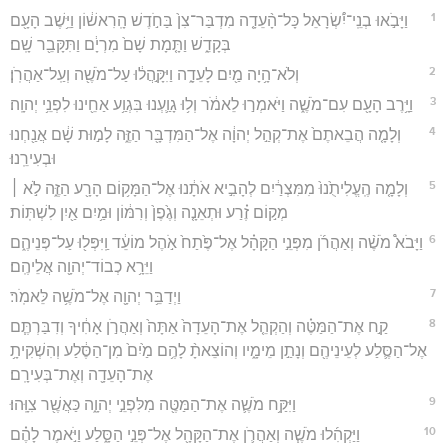
1
וַיָּבֹ֣אוּ בְנֵֽי־יִ֠שְׂרָאֵל כָּל־הָ֨עֵדָ֤ה מִדְבַּר־צִן֙ בַּחֹ֣דֶשׁ הָֽרִאשׁ֔וֹן וַיֵּ֥שֶׁב הָעָ֖ם
בְּקָדֵ֑שׁ וַתָּ֤מָת שָׁם֙ מִרְיָ֔ם וַתִּקָּבֵ֖ר שָֽׁם׃
2
וְלֹא־הָ֥יָה מַ֖יִם לָעֵדָ֑ה וַיִּקָּ֣הֲל֔וּ עַל־מֹשֶׁ֖ה וְעַֽל־אַהֲרֹֽן׃
3
וַיָּ֥רֶב הָעָ֖ם עִם־מֹשֶׁ֑ה וַיֹּאמְר֣וּ לֵאמֹ֔ר וְל֥וּ גָוַ֛עְנוּ בִּגְוַ֥ע אַחֵ֖ינוּ לִפְנֵ֥י יְהוָֽה׃
4
וְלָמָ֤ה הֲבֵאתֶם֙ אֶת־קְהַ֣ל יְהוָ֔ה אֶל־הַמִּדְבָּ֖ר הַזֶּ֑ה לָמ֣וּת שָׁ֔ם אֲנַ֖חְנוּ
וּבְעִירֵֽנוּ׃
5
וְלָמָ֤ה הֶֽעֱלִיתֻ֙נוּ֙ מִמִּצְרַ֔יִם לְהָבִ֣יא אֹתָ֔נוּ אֶל־הַמָּק֥וֹם הָרָ֖ע הַזֶּ֑ה לֹ֣א ׀
מְק֣וֹם זֶ֗רַע וּתְאֵנָ֤ה וְגֶ֙פֶן֙ וְרִמּ֔וֹן וּמַ֥יִם אַ֖יִן לִשְׁתּֽוֹת׃
6
וַיָּבֹא֩ מֹשֶׁ֨ה וְאַהֲרֹ֜ן מִפְּנֵ֣י הַקָּהָ֗ל אֶל־פֶּ֙תַח֙ אֹ֣הֶל מוֹעֵ֔ד וַֽיִּפְּל֖וּ עַל־פְּנֵיהֶ֑ם
וַיֵּרָ֥א כְבוֹד־יְהוָ֖ה אֲלֵיהֶֽם׃
7
וַיְדַבֵּ֥ר יְהוָ֖ה אֶל־מֹשֶׁ֥ה לֵּאמֹֽר׃
8
קַ֣ח אֶת־הַמַּטֶּ֗ה וְהַקְהֵ֤ל אֶת־הָעֵדָה֙ אַתָּה֙ וְאַהֲרֹ֣ן אָחִ֔יךָ וְדִבַּרְתֶּ֧ם
אֶל־הַסֶּ֛לַע לְעֵינֵיהֶ֖ם וְנָתַ֣ן מֵימָ֑יו וְהוֹצֵאתָ֨ לָהֶ֥ם מַ֙יִם֙ מִן־הַסֶּ֔לַע וְהִשְׁקִיתָ֥
אֶת־הָעֵדָ֖ה וְאֶת־בְּעִירָֽם׃
9
וַיִּקַּ֥ח מֹשֶׁ֛ה אֶת־הַמַּטֶּ֖ה מִלִּפְנֵ֣י יְהוָ֑ה כַּאֲשֶׁ֖ר צִוָּֽהוּ׃
10
וַיַּקְהִ֜לוּ מֹשֶׁ֧ה וְאַהֲרֹ֛ן אֶת־הַקָּהָ֖ל אֶל־פְּנֵ֣י הַסָּ֑לַע וַיֹּ֣אמֶר לָהֶ֗ם