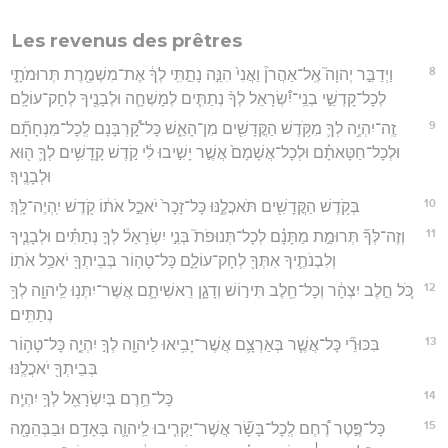
Les revenus des prêtres
8
וַיְדַבֵּ֣ר יְהוָה֮ אֶֽל־אַהֲרֹן֒ וַאֲנִי֙ הִנֵּ֣ה נָתַ֣תִּֽי לְךָ֔ אֶת־מִשְׁמֶ֖רֶת תְּרוּמֹתָ֑י
לְכָל־קָדְשֵׁ֣י בְנֵֽי־יִ֠שְׂרָאֵל לְךָ֨ נְתַתִּ֧ים לְמָשְׁחָ֛ה וּלְבָנֶ֖יךָ לְחָק־עוֹלָֽם׃
9
זֶֽה־יִהְיֶ֥ה לְךָ֛ מִקֹּ֥דֶשׁ הַקֳּדָשִׁ֖ים מִן־הָאֵ֑שׁ כָּל־קָ֠רְבָּנָם לְֽכָל־מִנְחָתָ֞ם
וּלְכָל־חַטָּאתָ֗ם וּלְכָל־אֲשָׁמָם֙ אֲשֶׁ֣ר יָשִׁ֣יבוּ לִ֔י קֹ֣דֶשׁ קָֽדָשִׁ֥ים לְךָ֛ ה֖וּא
וּלְבָנֶֽיךָ׃
10
בְּקֹ֥דֶשׁ הַקֳּדָשִׁ֖ים תֹּאכֲלֶ֑נּוּ כָּל־זָכָר֙ יֹאכַ֣ל אֹת֔וֹ קֹ֖דֶשׁ יִֽהְיֶה־לָּֽךְ׃
11
וְזֶה־לְּךָ֞ תְּרוּמַ֣ת מַתָּנָ֗ם לְכָל־תְּנוּפֹת֮ בְּנֵ֣י יִשְׂרָאֵל֒ לְךָ֣ נְתַתִּ֗ים וּלְבָנֶ֧יךָ
וְלִבְנֹתֶ֛יךָ אִתְּךָ֖ לְחָק־עוֹלָ֑ם כָּל־טָה֥וֹר בְּבֵיתְךָ֖ יֹאכַ֥ל אֹתֽוֹ׃
12
כֹּ֚ל חֵ֣לֶב יִצְהָ֔ר וְכָל־חֵ֖לֶב תִּיר֣וֹשׁ וְדָגָ֑ן רֵאשִׁיתָ֛ם אֲשֶׁר־יִתְּנ֥וּ לַֽיהוָ֖ה לְךָ֥
נְתַתִּֽים׃
13
בִּכּוּרֵ֞י כָּל־אֲשֶׁ֧ר בְּאַרְצָ֛ם אֲשֶׁר־יָבִ֥יאוּ לַיהוָ֖ה לְךָ֣ יִהְיֶ֑ה כָּל־טָה֥וֹר
בְּבֵיתְךָ֖ יֹאכֲלֶֽנּוּ׃
14
כָּל־חֵ֥רֶם בְּיִשְׂרָאֵ֖ל לְךָ֥ יִהְיֶֽה׃
15
כָּל־פֶּ֣טֶר רֶ֠חֶם לְֽכָל־בָּשָׂ֞ר אֲשֶׁר־יַקְרִ֧יבוּ לַֽיהוָ֛ה בָּאָדָ֥ם וּבַבְּהֵמָ֖ה