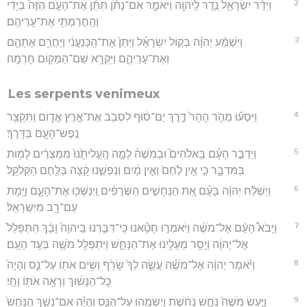
2
וַיִּדַּ֨ר יִשְׂרָאֵ֥ל נֶ֛דֶר לַֽיהוָ֖ה וַיֹּאמַ֑ר אִם־נָתֹ֨ן תִּתֵּ֜ן אֶת־הָעָ֤ם הַזֶּה֙ בְּיָדִ֔י
וְהַֽחֲרַמְתִּ֖י אֶת־עָרֵיהֶֽם׃
3
וַיִּשְׁמַ֨ע יְהוָ֜ה בְּק֣וֹל יִשְׂרָאֵ֗ל וַיִּתֵּן֙ אֶת־הַֽכְּנַעֲנִ֔י וַיַּחֲרֵ֥ם אֶתְהֶ֖ם
וְאֶת־עָרֵיהֶ֑ם וַיִּקְרָ֥א שֵׁם־הַמָּק֖וֹם חָרְמָֽה׃
Les serpents venimeux
4
וַיִּסְע֞וּ מֵהֹ֤ר הָהָר֙ דֶּ֣רֶךְ יַם־ס֔וּף לִסְבֹ֖ב אֶת־אֶ֣רֶץ אֱד֑וֹם וַתִּקְצַ֥ר
נֶֽפֶשׁ־הָעָ֖ם בַּדָּֽרֶךְ׃
5
וַיְדַבֵּ֣ר הָעָ֗ם בֵּֽאלֹהִים֮ וּבְמֹשֶׁה֒ לָמָ֤ה הֶֽעֱלִיתֻ֙נוּ֙ מִמִּצְרַ֔יִם לָמ֖וּת
בַּמִּדְבָּ֑ר כִּ֣י אֵ֥ין לֶ֙חֶם֙ וְאֵ֣ין מַ֔יִם וְנַפְשֵׁ֣נוּ קָ֔צָה בַּלֶּ֖חֶם הַקְּלֹקֵֽל׃
6
וַיְשַׁלַּ֨ח יְהוָ֜ה בָּעָ֗ם אֵ֚ת הַנְּחָשִׁ֣ים הַשְּׂרָפִ֔ים וַֽיְנַשְּׁכ֖וּ אֶת־הָעָ֑ם וַיָּ֥מָת
עַם־רָ֖ב מִיִּשְׂרָאֵֽל׃
7
וַיָּבֹא֩ הָעָ֨ם אֶל־מֹשֶׁ֜ה וַיֹּאמְר֣וּ חָטָ֗אנוּ כִּֽי־דִבַּ֤רְנוּ בַֽיהוָה֙ וָבָ֔ךְ הִתְפַּלֵּל֙
אֶל־יְהוָ֔ה וְיָסֵ֥ר מֵעָלֵ֖ינוּ אֶת־הַנָּחָ֑שׁ וַיִּתְפַּלֵּ֥ל מֹשֶׁ֖ה בְּעַ֥ד הָעָֽם׃
8
וַיֹּ֨אמֶר יְהוָ֜ה אֶל־מֹשֶׁ֗ה עֲשֵׂ֤ה לְךָ֙ שָׂרָ֔ף וְשִׂ֥ים אֹת֖וֹ עַל־נֵ֑ס וְהָיָה֙
כָּל־הַנָּשׁ֔וּךְ וְרָאָ֥ה אֹת֖וֹ וָחָֽי׃
9
וַיַּ֤עַשׂ מֹשֶׁה֙ נְחַ֣שׁ נְחֹ֔שֶׁת וַיְשִׂמֵ֖הוּ עַל־הַנֵּ֑ס וְהָיָ֗ה אִם־נָשַׁ֤ךְ הַנָּחָשׁ֙