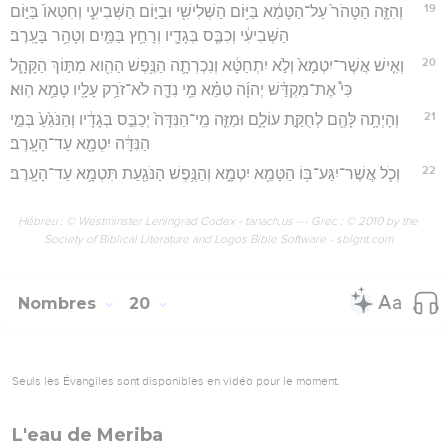
19
וְהִזָּ֤ה הַטָּהֹר֙ עַל־הַטָּמֵ֔א בַּיּ֥וֹם הַשְּׁלִישִׁ֖י וּבַיּ֣וֹם הַשְּׁבִיעִ֑י וְחִטְּאוֹ֙ בַּיּ֣וֹם
הַשְּׁבִיעִ֔י וְכִבֶּ֧ס בְּגָדָ֛יו וְרָחַ֥ץ בַּמַּ֖יִם וְטָהֵ֥ר בָּעָֽרֶב׃
20
וְאִ֤ישׁ אֲשֶׁר־יִטְמָא֙ וְלֹ֣א יִתְחַטָּ֔א וְנִכְרְתָ֛ה הַנֶּ֥פֶשׁ הַהִ֖וא מִתּ֣וֹךְ הַקָּהָ֑ל
כִּי֩ אֶת־מִקְדַּ֨שׁ יְהוָ֜ה טִמֵּ֗א מֵ֥י נִדָּ֛ה לֹא־זֹרַ֥ק עָלָ֖יו טָמֵ֥א הֽוּא׃
21
וְהָיְתָ֥ה לָּהֶ֖ם לְחֻקַּ֣ת עוֹלָ֑ם וּמַזֵּ֤ה מֵֽי־הַנִּדָּה֙ יְכַבֵּ֣ס בְּגָדָ֔יו וְהַנֹּגֵ֙עַ֙ בְּמֵ֣י
הַנִּדָּ֔ה יִטְמָ֖א עַד־הָעָֽרֶב׃
22
וְכֹ֛ל אֲשֶׁר־יִגַּע־בּ֥וֹ הַטָּמֵ֖א יִטְמָ֑א וְהַנֶּ֥פֶשׁ הַנֹּגַ֖עַת תִּטְמָ֥א עַד־הָעָֽרֶב׃
Hébreu : © Westminster Leningrad Codex - tanach.us --- Grec : © 2010 by the
Society of Biblical Literature and Logos Bible Software - sblgnt.com
Nombres
20
Seuls les Évangiles sont disponibles en vidéo pour le moment.
L'eau de Meriba