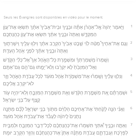
Seuls les Évangiles sont disponibles en vidéo pour le moment.
1
וַיֹּ֤אמֶר יְהוָה֙ אֶֽל־אַהֲרֹ֔ן אַתָּ֗ה וּבָנֶ֤יךָ וּבֵית־אָבִ֙יךָ֙ אִתָּ֔ךְ תִּשְׂא֖וּ אֶת־עֲוֺ֣ן
הַמִּקְדָּ֑שׁ וְאַתָּה֙ וּבָנֶ֣יךָ אִתָּ֔ךְ תִּשְׂא֖וּ אֶת־עֲוֺ֥ן כְּהֻנַּתְכֶֽם׃
2
וְגַ֣ם אֶת־אַחֶיךָ֩ מַטֵּ֨ה לֵוִ֜י שֵׁ֤בֶט אָבִ֙יךָ֙ הַקְרֵ֣ב אִתָּ֔ךְ וְיִלָּו֥וּ עָלֶ֖יךָ וִֽישָׁרְת֑וּךָ
וְאַתָּה֙ וּבָנֶ֣יךָ אִתָּ֔ךְ לִפְנֵ֖י אֹ֥הֶל הָעֵדֻֽת׃
3
וְשָֽׁמְרוּ֙ מִֽשְׁמַרְתְּךָ֔ וּמִשְׁמֶ֖רֶת כָּל־הָאֹ֑הֶל אַךְ֩ אֶל־כְּלֵ֨י הַקֹּ֤דֶשׁ
וְאֶל־הַמִּזְבֵּ֙חַ֙ לֹ֣א יִקְרָ֔בוּ וְלֹֽא־יָמֻ֥תוּ גַם־הֵ֖ם גַּם־אַתֶּֽם׃
4
וְנִלְו֣וּ עָלֶ֔יךָ וְשָֽׁמְר֗וּ אֶת־מִשְׁמֶ֙רֶת֙ אֹ֣הֶל מוֹעֵ֔ד לְכֹ֖ל עֲבֹדַ֣ת הָאֹ֑הֶל וְזָ֖ר
לֹא־יִקְרַ֥ב אֲלֵיכֶֽם׃
5
וּשְׁמַרְתֶּ֗ם אֵ֚ת מִשְׁמֶ֣רֶת הַקֹּ֔דֶשׁ וְאֵ֖ת מִשְׁמֶ֣רֶת הַמִּזְבֵּ֑חַ וְלֹֽא־יִהְיֶ֥ה ע֛וֹד
קֶ֖צֶף עַל־בְּנֵ֥י יִשְׂרָאֵֽל׃
6
וַאֲנִ֗י הִנֵּ֤ה לָקַ֙חְתִּי֙ אֶת־אֲחֵיכֶ֣ם הַלְוִיִּ֔ם מִתּ֖וֹךְ בְּנֵ֣י יִשְׂרָאֵ֑ל לָכֶ֞ם מַתָּנָ֤ה
נְתֻנִים֙ לַֽיהוָ֔ה לַעֲבֹ֕ד אֶת־עֲבֹדַ֖ת אֹ֥הֶל מוֹעֵֽד׃
7
וְאַתָּ֣ה וּבָנֶ֣יךָ אִ֠תְּךָ תִּשְׁמְר֨וּ אֶת־כְּהֻנַּתְכֶ֜ם לְכָל־דְּבַ֧ר הַמִּזְבֵּ֛חַ וּלְמִבֵּ֥ית
לַפָּרֹ֖כֶת וַעֲבַדְתֶּ֑ם עֲבֹדַ֣ת מַתָּנָ֗ה אֶתֵּן֙ אֶת־כְּהֻנַּתְכֶ֔ם וְהַזָּ֥ר הַקָּרֵ֖ב יוּמָֽת׃