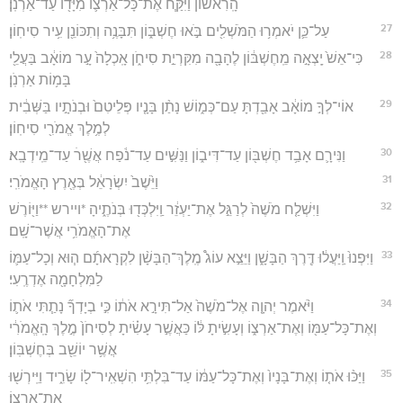
הָֽרִאשׁ֔וֹן וַיִּקַּ֧ח אֶת־כָּל־אַרְצ֛וֹ מִיָּד֖וֹ עַד־אַרְנֹֽן׃
27
עַל־כֵּ֛ן יֹאמְר֥וּ הַמֹּשְׁלִ֖ים בֹּ֣אוּ חֶשְׁבּ֑וֹן תִּבָּנֶ֥ה וְתִכּוֹנֵ֖ן עִ֥יר סִיחֽוֹן׃
28
כִּי־אֵשׁ֙ יָֽצְאָ֣ה מֵֽחֶשְׁבּ֔וֹן לֶהָבָ֖ה מִקִּרְיַ֣ת סִיחֹ֑ן אָֽכְלָה֙ עָ֣ר מוֹאָ֔ב בַּעֲלֵ֖י
בָּמ֥וֹת אַרְנֹֽן׃
29
אוֹי־לְךָ֣ מוֹאָ֔ב אָבַ֖דְתָּ עַם־כְּמ֑וֹשׁ נָתַ֨ן בָּנָ֤יו פְּלֵיטִם֙ וּבְנֹתָ֣יו בַּשְּׁבִ֔ית
לְמֶ֥לֶךְ אֱמֹרִ֖י סִיחֽוֹן׃
30
וַנִּירָ֛ם אָבַ֥ד חֶשְׁבּ֖וֹן עַד־דִּיב֑וֹן וַנַּשִּׁ֣ים עַד־נֹ֔פַח אֲשֶׁ֖רׄ עַד־מֵֽידְבָֽא׃
31
וַיֵּ֙שֶׁב֙ יִשְׂרָאֵ֔ל בְּאֶ֖רֶץ הָאֱמֹרִֽי׃
32
וַיִּשְׁלַ֤ח מֹשֶׁה֙ לְרַגֵּ֣ל אֶת־יַעְזֵ֔ר וַֽיִּלְכְּד֖וּ בְּנֹתֶ֑יהָ *ויירש **וַיּ֖וֹרֶשׁ
אֶת־הָאֱמֹרִ֥י אֲשֶׁר־שָֽׁם׃
33
וַיִּפְנוּ֙ וַֽיַּעֲל֔וּ דֶּ֖רֶךְ הַבָּשָׁ֑ן וַיֵּצֵ֣א עוֹג֩ מֶֽלֶךְ־הַבָּשָׁ֨ן לִקְרָאתָ֜ם ה֧וּא וְכָל־עַמּ֛וֹ
לַמִּלְחָמָ֖ה אֶדְרֶֽעִי׃
34
וַיֹּ֨אמֶר יְהוָ֤ה אֶל־מֹשֶׁה֙ אַל־תִּירָ֣א אֹת֔וֹ כִּ֣י בְיָדְךָ֞ נָתַ֧תִּי אֹת֛וֹ
וְאֶת־כָּל־עַמּ֖וֹ וְאֶת־אַרְצ֑וֹ וְעָשִׂ֣יתָ לּ֔וֹ כַּאֲשֶׁ֣ר עָשִׂ֗יתָ לְסִיחֹן֙ מֶ֣לֶךְ הָֽאֱמֹרִ֔י
אֲשֶׁ֥ר יוֹשֵׁ֖ב בְּחֶשְׁבּֽוֹן׃
35
וַיַּכּ֨וּ אֹת֤וֹ וְאֶת־בָּנָיו֙ וְאֶת־כָּל־עַמּ֔וֹ עַד־בִּלְתִּ֥י הִשְׁאִֽיר־ל֖וֹ שָׂרִ֑יד וַיִּֽירְשׁ֖וּ
אֶת־אַרְצֽוֹ׃