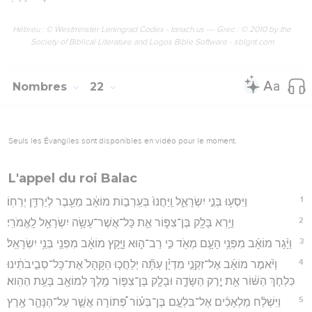
Hébreu : © Westminster Leningrad Codex - tanach.us --- Grec : © 2010 by the
Society of Biblical Literature and Logos Bible Software - sblgnt.com
Nombres
22
Seuls les Évangiles sont disponibles en vidéo pour le moment.
L'appel du roi Balac
1
וַיִּסְע֖וּ בְּנֵ֣י יִשְׂרָאֵ֑ל וַֽיַּחֲנוּ֙ בְּעַֽרְב֣וֹת מוֹאָ֔ב מֵעֵ֖בֶר לְיַרְדֵּ֥ן יְרֵחֽוֹ׃
2
וַיַּ֥רְא בָּלָ֖ק בֶּן־צִפּ֑וֹר אֵ֛ת כָּל־אֲשֶׁר־עָשָׂ֥ה יִשְׂרָאֵ֖ל לָֽאֱמֹרִֽי׃
3
וַיָּ֨גָר מוֹאָ֜ב מִפְּנֵ֥י הָעָ֛ם מְאֹ֖ד כִּ֣י רַב־ה֑וּא וַיָּ֣קָץ מוֹאָ֔ב מִפְּנֵ֖י בְּנֵ֥י יִשְׂרָאֵֽל׃
4
וַיֹּ֨אמֶר מוֹאָ֜ב אֶל־זִקְנֵ֣י מִדְיָ֗ן עַתָּ֞ה יְלַחֲכ֤וּ הַקָּהָל֙ אֶת־כָּל־סְבִ֣יבֹתֵ֔ינוּ
כִּלְחֹ֣ךְ הַשּׁ֔וֹר אֵ֖ת יֶ֣רֶק הַשָּׂדֶ֑ה וּבָלָ֧ק בֶּן־צִפּ֛וֹר מֶ֥לֶךְ לְמוֹאָ֖ב בָּעֵ֥ת הַהִֽוא׃
5
וַיִּשְׁלַ֨ח מַלְאָכִ֜ים אֶל־בִּלְעָ֣ם בֶּן־בְּע֗וֹר פְּ֠תוֹרָה אֲשֶׁ֧ר עַל־הַנָּהָ֛ר אֶ֥רֶץ