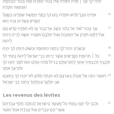
יִֽהְיֶה־לָּ֑ךְ אַ֣ךְ ׀ פָּדֹ֣ה תִפְדֶּ֗ה אֵ֚ת בְּכ֣וֹר הָֽאָדָ֔ם וְאֵ֛ת בְּכֽוֹר־הַבְּהֵמָ֥ה
הַטְּמֵאָ֖ה תִּפְדֶּֽה׃
16
וּפְדוּיָו֙ מִבֶּן־חֹ֣דֶשׁ תִּפְדֶּ֔ה בְּעֶ֨רְכְּךָ֔ כֶּ֛סֶף חֲמֵ֥שֶׁת שְׁקָלִ֖ים בְּשֶׁ֣קֶל
הַקֹּ֑דֶשׁ עֶשְׂרִ֥ים גֵּרָ֖ה הֽוּא׃
17
אַ֣ךְ בְּֽכוֹר־שׁ֡וֹר אֽוֹ־בְכ֨וֹר כֶּ֜שֶׂב אֽוֹ־בְכ֥וֹר עֵ֛ז לֹ֥א תִפְדֶּ֖ה קֹ֣דֶשׁ הֵ֑ם
אֶת־דָּמָ֞ם תִּזְרֹ֤ק עַל־הַמִּזְבֵּ֙חַ֙ וְאֶת־חֶלְבָּ֣ם תַּקְטִ֔יר אִשֶּׁ֛ה לְרֵ֥יחַ נִיחֹ֖חַ
לַֽיהוָֽה׃
18
וּבְשָׂרָ֖ם יִהְיֶה־לָּ֑ךְ כַּחֲזֵ֧ה הַתְּנוּפָ֛ה וּכְשׁ֥וֹק הַיָּמִ֖ין לְךָ֥ יִהְיֶֽה׃
19
כֹּ֣ל ׀ תְּרוּמֹ֣ת הַקֳּדָשִׁ֗ים אֲשֶׁ֨ר יָרִ֥ימוּ בְנֵֽי־יִשְׂרָאֵל֮ לַֽיהוָה֒ נָתַ֣תִּֽי לְךָ֗
וּלְבָנֶ֧יךָ וְלִבְנֹתֶ֛יךָ אִתְּךָ֖ לְחָק־עוֹלָ֑ם בְּרִית֩ מֶ֨לַח עוֹלָ֥ם הִוא֙ לִפְנֵ֣י יְהוָ֔ה לְךָ֖
וּלְזַרְעֲךָ֥ אִתָּֽךְ׃
20
וַיֹּ֨אמֶר יְהוָ֜ה אֶֽל־אַהֲרֹ֗ן בְּאַרְצָם֙ לֹ֣א תִנְחָ֔ל וְחֵ֕לֶק לֹא־יִהְיֶ֥ה לְךָ֖ בְּתוֹכָ֑ם
אֲנִ֤י חֶלְקְךָ֙ וְנַחֲלָ֣תְךָ֔ בְּת֖וֹךְ בְּנֵ֥י יִשְׂרָאֵֽל׃
Les revenus des lévites
21
וְלִבְנֵ֣י לֵוִ֔י הִנֵּ֥ה נָתַ֛תִּי כָּל־מַֽעֲשֵׂ֥ר בְּיִשְׂרָאֵ֖ל לְנַחֲלָ֑ה חֵ֤לֶף עֲבֹֽדָתָם֙
אֲשֶׁר־הֵ֣ם עֹֽבְדִ֔ים אֶת־עֲבֹדַ֖ת אֹ֥הֶל מוֹעֵֽד׃