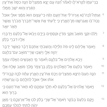
בְּנֵי־עַמּ֖וֹ לִקְרֹא־ל֑וֹ לֵאמֹ֗ר הִ֠נֵּה עַ֣ם יָצָ֤א מִמִּצְרַ֙יִם֙ הִנֵּ֤ה כִסָּה֙ אֶת־עֵ֣ין
הָאָ֔רֶץ וְה֥וּא יֹשֵׁ֖ב מִמֻּלִֽי׃
6
וְעַתָּה֩ לְכָה־נָּ֨א אָֽרָה־לִּ֜י אֶת־הָעָ֣ם הַזֶּ֗ה כִּֽי־עָצ֥וּם הוּא֙ מִמֶּ֔נִּי אוּלַ֤י אוּכַל֙
נַכֶּה־בּ֔וֹ וַאֲגָרְשֶׁ֖נּוּ מִן־הָאָ֑רֶץ כִּ֣י יָדַ֗עְתִּי אֵ֤ת אֲשֶׁר־תְּבָרֵךְ֙ מְבֹרָ֔ךְ וַאֲשֶׁ֥ר
תָּאֹ֖ר יוּאָֽר׃
7
וַיֵּ֨לְכ֜וּ זִקְנֵ֤י מוֹאָב֙ וְזִקְנֵ֣י מִדְיָ֔ן וּקְסָמִ֖ים בְּיָדָ֑ם וַיָּבֹ֙אוּ֙ אֶל־בִּלְעָ֔ם וַיְדַבְּר֥וּ
אֵלָ֖יו דִּבְרֵ֥י בָלָֽק׃
8
וַיֹּ֣אמֶר אֲלֵיהֶ֗ם לִ֤ינוּ פֹה֙ הַלַּ֔יְלָה וַהֲשִׁבֹתִ֤י אֶתְכֶם֙ דָּבָ֔ר כַּאֲשֶׁ֛ר יְדַבֵּ֥ר
יְהוָ֖ה אֵלָ֑י וַיֵּשְׁב֥וּ שָׂרֵֽי־מוֹאָ֖ב עִם־בִּלְעָֽם׃
9
וַיָּבֹ֥א אֱלֹהִ֖ים אֶל־בִּלְעָ֑ם וַיֹּ֕אמֶר מִ֛י הָאֲנָשִׁ֥ים הָאֵ֖לֶּה עִמָּֽךְ׃
10
וַיֹּ֥אמֶר בִּלְעָ֖ם אֶל־הָאֱלֹהִ֑ים בָּלָ֧ק בֶּן־צִפֹּ֛ר מֶ֥לֶךְ מוֹאָ֖ב שָׁלַ֥ח אֵלָֽי׃
11
הִנֵּ֤ה הָעָם֙ הַיֹּצֵ֣א מִמִּצְרַ֔יִם וַיְכַ֖ס אֶת־עֵ֣ין הָאָ֑רֶץ עַתָּ֗ה לְכָ֤ה קָֽבָה־לִּי֙
אֹת֔וֹ אוּלַ֥י אוּכַ֛ל לְהִלָּ֥חֶם בּ֖וֹ וְגֵרַשְׁתִּֽיו׃
12
וַיֹּ֤אמֶר אֱלֹהִים֙ אֶל־בִּלְעָ֔ם לֹ֥א תֵלֵ֖ךְ עִמָּהֶ֑ם לֹ֤א תָאֹר֙ אֶת־הָעָ֔ם כִּ֥י
בָר֖וּךְ הֽוּא׃
13
וַיָּ֤קָם בִּלְעָם֙ בַּבֹּ֔קֶר וַיֹּ֙אמֶר֙ אֶל־שָׂרֵ֣י בָלָ֔ק לְכ֖וּ אֶֽל־אַרְצְכֶ֑ם כִּ֚י מֵאֵ֣ן
יְהוָ֔ה לְתִתִּ֖י לַהֲלֹ֥ךְ עִמָּכֶֽם׃