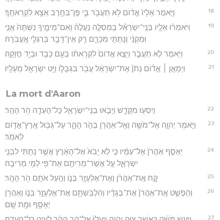
18
וַיֹּ֤אמֶר אֵלָיו֙ אֱד֔וֹם לֹ֥א תַעֲבֹ֖ר בִּ֑י פֶּן־בַּחֶ֖רֶב אֵצֵ֥א לִקְרָאתֶֽךָ׃
19
וַיֹּאמְר֨וּ אֵלָ֥יו בְּנֵֽי־יִשְׂרָאֵ֘ל בַּֽמְסִלָּ֣ה נַעֲלֶה֒ וְאִם־מֵימֶ֤יךָ נִשְׁתֶּה֙ אֲנִ֣י
וּמִקְנַ֔י וְנָתַתִּ֖י מִכְרָ֑ם רַ֥ק אֵין־דָּבָ֖ר בְּרַגְלַ֥י אֶֽעֱבֹֽרָה׃
20
וַיֹּ֖אמֶר לֹ֣א תַעֲבֹ֑ר וַיֵּצֵ֤א אֱדוֹם֙ לִקְרָאת֔וֹ בְּעַ֥ם כָּבֵ֖ד וּבְיָ֥ד חֲזָקָֽה׃
21
וַיְמָאֵ֣ן ׀ אֱד֗וֹם נְתֹן֙ אֶת־יִשְׂרָאֵ֔ל עֲבֹ֖ר בִּגְבֻל֑וֹ וַיֵּ֥ט יִשְׂרָאֵ֖ל מֵעָלָֽיו׃
La mort d'Aaron
22
וַיִּסְע֖וּ מִקָּדֵ֑שׁ וַיָּבֹ֧אוּ בְנֵֽי־יִשְׂרָאֵ֛ל כָּל־הָעֵדָ֖ה הֹ֥ר הָהָֽר׃
23
וַיֹּ֧אמֶר יְהוָ֛ה אֶל־מֹשֶׁ֥ה וְאֶֽל־אַהֲרֹ֖ן בְּהֹ֣ר הָהָ֑ר עַל־גְּב֥וּל אֶֽרֶץ־אֱד֖וֹם
לֵאמֹֽר׃
24
יֵאָסֵ֤ף אַהֲרֹן֙ אֶל־עַמָּ֔יו כִּ֣י לֹ֤א יָבֹא֙ אֶל־הָאָ֔רֶץ אֲשֶׁ֥ר נָתַ֖תִּי לִבְנֵ֣י
יִשְׂרָאֵ֑ל עַ֛ל אֲשֶׁר־מְרִיתֶ֥ם אֶת־פִּ֖י לְמֵ֥י מְרִיבָֽה׃
25
קַ֚ח אֶֽת־אַהֲרֹ֔ן וְאֶת־אֶלְעָזָ֖ר בְּנ֑וֹ וְהַ֥עַל אֹתָ֖ם הֹ֥ר הָהָֽר׃
26
וְהַפְשֵׁ֤ט אֶֽת־אַהֲרֹן֙ אֶת־בְּגָדָ֔יו וְהִלְבַּשְׁתָּ֖ם אֶת־אֶלְעָזָ֣ר בְּנ֑וֹ וְאַהֲרֹ֥ן
יֵאָסֵ֖ף וּמֵ֥ת שָֽׁם׃
27
וַיַּ֣עַשׂ מֹשֶׁ֔ה כַּאֲשֶׁ֖ר צִוָּ֣ה יְהוָ֑ה וַֽיַּעֲלוּ֙ אֶל־הֹ֣ר הָהָ֔ר לְעֵינֵ֖י כָּל־הָעֵדָֽה׃