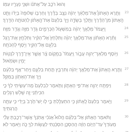
וְהוּא֙ רֹכֵ֣ב עַל־אֲתֹנ֔וֹ וּשְׁנֵ֥י נְעָרָ֖יו עִמּֽוֹ׃
23
וַתֵּ֣רֶא הָאָתוֹן֩ אֶת־מַלְאַ֨ךְ יְהוָ֜ה נִצָּ֣ב בַּדֶּ֗רֶךְ וְחַרְבּ֤וֹ שְׁלוּפָה֙ בְּיָד֔וֹ וַתֵּ֤ט
הָֽאָתוֹן֙ מִן־הַדֶּ֔רֶךְ וַתֵּ֖לֶךְ בַּשָּׂדֶ֑ה וַיַּ֤ךְ בִּלְעָם֙ אֶת־הָ֣אָת֔וֹן לְהַטֹּתָ֖הּ הַדָּֽרֶךְ׃
24
וַֽיַּעֲמֹד֙ מַלְאַ֣ךְ יְהוָ֔ה בְּמִשְׁע֖וֹל הַכְּרָמִ֑ים גָּדֵ֥ר מִזֶּ֖ה וְגָדֵ֥ר מִזֶּֽה׃
25
וַתֵּ֨רֶא הָאָת֜וֹן אֶת־מַלְאַ֣ךְ יְהוָ֗ה וַתִּלָּחֵץ֙ אֶל־הַקִּ֔יר וַתִּלְחַ֛ץ אֶת־רֶ֥גֶל
בִּלְעָ֖ם אֶל־הַקִּ֑יר וַיֹּ֖סֶף לְהַכֹּתָֽהּ׃
26
וַיּ֥וֹסֶף מַלְאַךְ־יְהוָ֖ה עֲב֑וֹר וַֽיַּעֲמֹד֙ בְּמָק֣וֹם צָ֔ר אֲשֶׁ֛ר אֵֽין־דֶּ֥רֶךְ לִנְט֖וֹת
יָמִ֥ין וּשְׂמֹֽאול׃
27
וַתֵּ֤רֶא הָֽאָתוֹן֙ אֶת־מַלְאַ֣ךְ יְהוָ֔ה וַתִּרְבַּ֖ץ תַּ֣חַת בִּלְעָ֑ם וַיִּֽחַר־אַ֣ף בִּלְעָ֔ם
וַיַּ֥ךְ אֶת־הָאָת֖וֹן בַּמַּקֵּֽל׃
28
וַיִּפְתַּ֥ח יְהוָ֖ה אֶת־פִּ֣י הָאָת֑וֹן וַתֹּ֤אמֶר לְבִלְעָם֙ מֶה־עָשִׂ֣יתִֽי לְךָ֔ כִּ֣י
הִכִּיתַ֔נִי זֶ֖ה שָׁלֹ֥שׁ רְגָלִֽים׃
29
וַיֹּ֤אמֶר בִּלְעָם֙ לָֽאָת֔וֹן כִּ֥י הִתְעַלַּ֖לְתְּ בִּ֑י ל֤וּ יֶשׁ־חֶ֙רֶב֙ בְּיָדִ֔י כִּ֥י עַתָּ֖ה
הֲרַגְתִּֽיךְ׃
30
וַתֹּ֨אמֶר הָאָת֜וֹן אֶל־בִּלְעָ֗ם הֲלוֹא֩ אָנֹכִ֨י אֲתֹֽנְךָ֜ אֲשֶׁר־רָכַ֣בְתָּ עָלַ֗י
מֵעֽוֹדְךָ֙ עַד־הַיּ֣וֹם הַזֶּ֔ה הַֽהַסְכֵּ֣ן הִסְכַּ֔נְתִּי לַעֲשׂ֥וֹת לְךָ֖ כֹּ֑ה וַיֹּ֖אמֶר לֹֽא׃