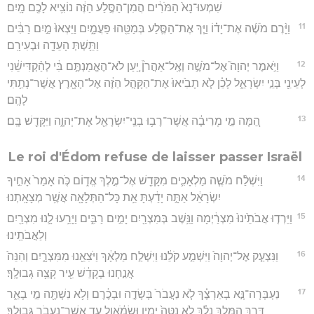
שִׁמְעוּ־נָא֙ הַמֹּרִ֔ים הֲמִן־הַסֶּ֣לַע הַזֶּ֔ה נוֹצִ֥יא לָכֶ֖ם מָֽיִם׃
11
וַיָּ֨רֶם מֹשֶׁ֜ה אֶת־יָד֗וֹ וַיַּ֧ךְ אֶת־הַסֶּ֛לַע בְּמַטֵּ֖הוּ פַּעֲמָ֑יִם וַיֵּצְאוּ֙ מַ֣יִם רַבִּ֔ים
וַתֵּ֥שְׁתְּ הָעֵדָ֖ה וּבְעִירָֽם׃
12
וַיֹּ֣אמֶר יְהוָה֮ אֶל־מֹשֶׁ֣ה וְאֶֽל־אַהֲרֹן֒ יַ֚עַן לֹא־הֶאֱמַנְתֶּ֣ם בִּ֔י לְהַ֨קְדִּישֵׁ֔נִי
לְעֵינֵ֖י בְּנֵ֣י יִשְׂרָאֵ֑ל לָכֵ֗ן לֹ֤א תָבִ֙יאוּ֙ אֶת־הַקָּהָ֣ל הַזֶּ֔ה אֶל־הָאָ֖רֶץ אֲשֶׁר־נָתַ֥תִּי
לָהֶֽם׃
13
הֵ֚מָּה מֵ֣י מְרִיבָ֔ה אֲשֶׁר־רָב֥וּ בְנֵֽי־יִשְׂרָאֵ֖ל אֶת־יְהוָ֑ה וַיִּקָּדֵ֖שׁ בָּֽם׃
Le roi d'Édom refuse de laisser passer Israël
14
וַיִּשְׁלַ֨ח מֹשֶׁ֧ה מַלְאָכִ֛ים מִקָּדֵ֖שׁ אֶל־מֶ֣לֶךְ אֱד֑וֹם כֹּ֤ה אָמַר֙ אָחִ֣יךָ
יִשְׂרָאֵ֔ל אַתָּ֣ה יָדַ֔עְתָּ אֵ֥ת כָּל־הַתְּלָאָ֖ה אֲשֶׁ֥ר מְצָאָֽתְנוּ׃
15
וַיֵּרְד֤וּ אֲבֹתֵ֙ינוּ֙ מִצְרַ֔יְמָה וַנֵּ֥שֶׁב בְּמִצְרַ֖יִם יָמִ֣ים רַבִּ֑ים וַיָּרֵ֥עוּ לָ֛נוּ מִצְרַ֖יִם
וְלַאֲבֹתֵֽינוּ׃
16
וַנִּצְעַ֤ק אֶל־יְהוָה֙ וַיִּשְׁמַ֣ע קֹלֵ֔נוּ וַיִּשְׁלַ֣ח מַלְאָ֔ךְ וַיֹּצִאֵ֖נוּ מִמִּצְרָ֑יִם וְהִנֵּה֙
אֲנַ֣חְנוּ בְקָדֵ֔שׁ עִ֖יר קְצֵ֥ה גְבוּלֶֽךָ׃
17
נַעְבְּרָה־נָּ֣א בְאַרְצֶ֗ךָ לֹ֤א נַעֲבֹר֙ בְּשָׂדֶ֣ה וּבְכֶ֔רֶם וְלֹ֥א נִשְׁתֶּ֖ה מֵ֣י בְאֵ֑ר
דֶּ֧רֶךְ הַמֶּ֣לֶךְ נֵלֵ֗ךְ לֹ֤א נִטֶּה֙ יָמִ֣ין וּשְׂמֹ֔אול עַ֥ד אֲשֶֽׁר־נַעֲבֹ֖ר גְּבוּלֶֽךָ׃