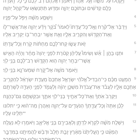
וַיִּֽקָּהֲל֞וּ עַל־מֹשֶׁ֣ה וְעַֽל־אַהֲרֹ֗ן וַיֹּאמְר֣וּ אֲלֵהֶם֮ רַב־לָכֶם֒ כִּ֤י כָל־הָֽעֵדָה֙
כֻּלָּ֣ם קְדֹשִׁ֔ים וּבְתוֹכָ֖ם יְהוָ֑ה וּמַדּ֥וּעַ תִּֽתְנַשְּׂא֖וּ עַל־קְהַ֥ל יְהוָֽה׃
4
וַיִּשְׁמַ֣ע מֹשֶׁ֔ה וַיִּפֹּ֖ל עַל־פָּנָֽיו׃
5
וַיְדַבֵּ֨ר אֶל־קֹ֜רַח וְאֶֽל־כָּל־עֲדָתוֹ֮ לֵאמֹר֒ בֹּ֠קֶר וְיֹדַ֨ע יְהוָ֧ה אֶת־אֲשֶׁר־ל֛וֹ
וְאֶת־הַקָּד֖וֹשׁ וְהִקְרִ֣יב אֵלָ֑יו וְאֵ֛ת אֲשֶׁ֥ר יִבְחַר־בּ֖וֹ יַקְרִ֥יב אֵלָֽיו׃
6
זֹ֖את עֲשׂ֑וּ קְחוּ־לָכֶ֣ם מַחְתּ֔וֹת קֹ֖רַח וְכָל־עֲדָתֽוֹ׃
7
וּתְנ֣וּ בָהֵ֣ן ׀ אֵ֡שׁ וְשִׂימוּ֩ עֲלֵיהֶ֨ן קְטֹ֜רֶת לִפְנֵ֤י יְהוָה֙ מָחָ֔ר וְהָיָ֗ה הָאִ֛ישׁ
אֲשֶׁר־יִבְחַ֥ר יְהוָ֖ה ה֣וּא הַקָּד֑וֹשׁ רַב־לָכֶ֖ם בְּנֵ֥י לֵוִֽי׃
8
וַיֹּ֥אמֶר מֹשֶׁ֖ה אֶל־קֹ֑רַח שִׁמְעוּ־נָ֖א בְּנֵ֥י לֵוִֽי׃
9
הַמְעַ֣ט מִכֶּ֗ם כִּֽי־הִבְדִּיל֩ אֱלֹהֵ֨י יִשְׂרָאֵ֤ל אֶתְכֶם֙ מֵעֲדַ֣ת יִשְׂרָאֵ֔ל לְהַקְרִ֥יב
אֶתְכֶ֖ם אֵלָ֑יו לַעֲבֹ֗ד אֶת־עֲבֹדַת֙ מִשְׁכַּ֣ן יְהוָ֔ה וְלַעֲמֹ֛ד לִפְנֵ֥י הָעֵדָ֖ה לְשָׁרְתָֽם׃
10
וַיַּקְרֵב֙ אֹֽתְךָ֔ וְאֶת־כָּל־אַחֶ֥יךָ בְנֵי־לֵוִ֖י אִתָּ֑ךְ וּבִקַּשְׁתֶּ֖ם גַּם־כְּהֻנָּֽה׃
11
לָכֵ֗ן אַתָּה֙ וְכָל־עֲדָ֣תְךָ֔ הַנֹּעָדִ֖ים עַל־יְהוָ֑ה וְאַהֲרֹ֣ן מַה־ה֔וּא כִּ֥י *תלונו
**תַלִּ֖ינוּ עָלָֽיו׃
12
וַיִּשְׁלַ֣ח מֹשֶׁ֔ה לִקְרֹ֛א לְדָתָ֥ן וְלַאֲבִירָ֖ם בְּנֵ֣י אֱלִיאָ֑ב וַיֹּאמְר֖וּ לֹ֥א נַעֲלֶֽה׃
13
הַמְעַ֗ט כִּ֤י הֶֽעֱלִיתָ֙נוּ֙ מֵאֶ֨רֶץ זָבַ֤ת חָלָב֙ וּדְבַ֔שׁ לַהֲמִיתֵ֖נוּ בַּמִּדְבָּ֑ר
כִּֽי־תִשְׂתָּרֵ֥ר עָלֵ֖ינוּ גַּם־הִשְׂתָּרֵֽר׃