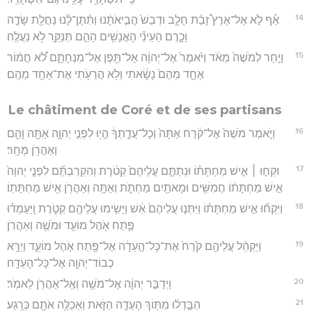
14
אַ֡ף לֹ֣א אֶל־אֶרֶץ֩ זָבַ֨ת חָלָ֤ב וּדְבַשׁ֙ הֲבִ֣יאֹתָ֔נוּ וַתִּ֨תֶּן־לָ֔נוּ נַחֲלַ֖ת שָׂדֶ֣ה
וָכָ֑רֶם הַעֵינֵ֞י הָאֲנָשִׁ֥ים הָהֵ֛ם תְּנַקֵּ֖ר לֹ֥א נַעֲלֶֽה׃
15
וַיִּ֤חַר לְמֹשֶׁה֙ מְאֹ֔ד וַיֹּ֙אמֶר֙ אֶל־יְהוָ֔ה אַל־תֵּ֖פֶן אֶל־מִנְחָתָ֑ם לֹ֠א חֲמ֨וֹר
אֶחָ֤ד מֵהֶם֙ נָשָׂ֔אתִי וְלֹ֥א הֲרֵעֹ֖תִי אֶת־אַחַ֥ד מֵהֶֽם׃
Le châtiment de Coré et de ses partisans
16
וַיֹּ֤אמֶר מֹשֶׁה֙ אֶל־קֹ֔רַח אַתָּה֙ וְכָל־עֲדָ֣תְךָ֔ הֱי֖וּ לִפְנֵ֣י יְהוָ֑ה אַתָּ֥ה וָהֵ֛ם
וְאַהֲרֹ֖ן מָחָֽר׃
17
וּקְח֣וּ ׀ אִ֣ישׁ מַחְתָּת֗וֹ וּנְתַתֶּ֤ם עֲלֵיהֶם֙ קְטֹ֔רֶת וְהִקְרַבְתֶּ֞ם לִפְנֵ֤י יְהוָה֙
אִ֣ישׁ מַחְתָּת֔וֹ חֲמִשִּׁ֥ים וּמָאתַ֖יִם מַחְתֹּ֑ת וְאַתָּ֥ה וְאַהֲרֹ֖ן אִ֥ישׁ מַחְתָּתֽוֹ׃
18
וַיִּקְח֞וּ אִ֣ישׁ מַחְתָּת֗וֹ וַיִּתְּנ֤וּ עֲלֵיהֶם֙ אֵ֔שׁ וַיָּשִׂ֥ימוּ עֲלֵיהֶ֖ם קְטֹ֑רֶת וַֽיַּעַמְד֗וּ
פֶּ֛תַח אֹ֥הֶל מוֹעֵ֖ד וּמֹשֶׁ֥ה וְאַהֲרֹֽן׃
19
וַיַּקְהֵ֨ל עֲלֵיהֶ֥ם קֹ֙רַח֙ אֶת־כָּל־הָ֣עֵדָ֔ה אֶל־פֶּ֖תַח אֹ֣הֶל מוֹעֵ֑ד וַיֵּרָ֥א
כְבוֹד־יְהוָ֖ה אֶל־כָּל־הָעֵדָֽה׃
20
וַיְדַבֵּ֣ר יְהוָ֔ה אֶל־מֹשֶׁ֥ה וְאֶֽל־אַהֲרֹ֖ן לֵאמֹֽר׃
21
הִבָּ֣דְל֔וּ מִתּ֖וֹךְ הָעֵדָ֣ה הַזֹּ֑את וַאַכַלֶּ֥ה אֹתָ֖ם כְּרָֽגַע׃