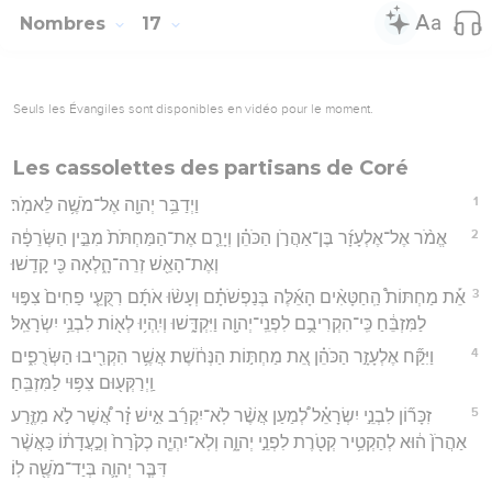
Nombres
17
Seuls les Évangiles sont disponibles en vidéo pour le moment.
Les cassolettes des partisans de Coré
1
וַיְדַבֵּ֥ר יְהוָ֖ה אֶל־מֹשֶׁ֥ה לֵּאמֹֽר׃
2
אֱמֹ֨ר אֶל־אֶלְעָזָ֜ר בֶּן־אַהֲרֹ֣ן הַכֹּהֵ֗ן וְיָרֵ֤ם אֶת־הַמַּחְתֹּת֙ מִבֵּ֣ין הַשְּׂרֵפָ֔ה
וְאֶת־הָאֵ֖שׁ זְרֵה־הָ֑לְאָה כִּ֖י קָדֵֽשׁוּ׃
3
אֵ֡ת מַחְתּוֹת֩ הַֽחַטָּאִ֨ים הָאֵ֜לֶּה בְּנַפְשֹׁתָ֗ם וְעָשׂ֨וּ אֹתָ֜ם רִקֻּעֵ֤י פַחִים֙ צִפּ֣וּי
לַמִּזְבֵּ֔חַ כִּֽי־הִקְרִיבֻ֥ם לִפְנֵֽי־יְהוָ֖ה וַיִּקְדָּ֑שׁוּ וְיִֽהְי֥וּ לְא֖וֹת לִבְנֵ֥י יִשְׂרָאֵֽל׃
4
וַיִּקַּ֞ח אֶלְעָזָ֣ר הַכֹּהֵ֗ן אֵ֚ת מַחְתּ֣וֹת הַנְּחֹ֔שֶׁת אֲשֶׁ֥ר הִקְרִ֖יבוּ הַשְּׂרֻפִ֑ים
וַֽיְרַקְּע֖וּם צִפּ֥וּי לַמִּזְבֵּֽחַ׃
5
זִכָּר֞וֹן לִבְנֵ֣י יִשְׂרָאֵ֗ל לְ֠מַעַן אֲשֶׁ֨ר לֹֽא־יִקְרַ֜ב אִ֣ישׁ זָ֗ר אֲ֠שֶׁר לֹ֣א מִזֶּ֤רַע
אַהֲרֹן֙ ה֔וּא לְהַקְטִ֥יר קְטֹ֖רֶת לִפְנֵ֣י יְהוָ֑ה וְלֹֽא־יִהְיֶ֤ה כְקֹ֙רַח֙ וְכַ֣עֲדָת֔וֹ כַּאֲשֶׁ֨ר
דִּבֶּ֧ר יְהוָ֛ה בְּיַד־מֹשֶׁ֖ה לֽוֹ׃