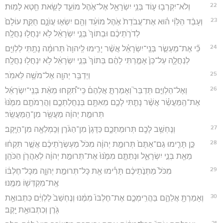
22
וְלֹא־יִקְרְב֥וּ ע֛וֹד בְּנֵ֥י יִשְׂרָאֵ֖ל אֶל־אֹ֣הֶל מוֹעֵ֑ד לָשֵׂ֥את חֵ֖טְא לָמֽוּת׃
23
וְעָבַ֨ד הַלֵּוִ֜י ה֗וּא אֶת־עֲבֹדַת֙ אֹ֣הֶל מוֹעֵ֔ד וְהֵ֖ם יִשְׂא֣וּ עֲוֺנָ֑ם חֻקַּ֤ת עוֹלָם֙
לְדֹרֹ֣תֵיכֶ֔ם וּבְתוֹךְ֙ בְּנֵ֣י יִשְׂרָאֵ֔ל לֹ֥א יִנְחֲל֖וּ נַחֲלָֽה׃
24
כִּ֞י אֶת־מַעְשַׂ֣ר בְּנֵֽי־יִשְׂרָאֵ֗ל אֲשֶׁ֨ר יָרִ֤ימוּ לַֽיהוָה֙ תְּרוּמָ֔ה נָתַ֥תִּי לַלְוִיִּ֖ם
לְנַחֲלָ֑ה עַל־כֵּן֙ אָמַ֣רְתִּי לָהֶ֔ם בְּתוֹךְ֙ בְּנֵ֣י יִשְׂרָאֵ֔ל לֹ֥א יִנְחֲל֖וּ נַחֲלָֽה׃
25
וַיְדַבֵּ֥ר יְהוָ֖ה אֶל־מֹשֶׁ֥ה לֵּאמֹֽר׃
26
וְאֶל־הַלְוִיִּ֣ם תְּדַבֵּר֮ וְאָמַרְתָּ֣ אֲלֵהֶם֒ כִּֽי־תִ֠קְחוּ מֵאֵ֨ת בְּנֵֽי־יִשְׂרָאֵ֜ל
אֶת־הַֽמַּעֲשֵׂ֗ר אֲשֶׁ֨ר נָתַ֧תִּי לָכֶ֛ם מֵאִתָּ֖ם בְּנַחֲלַתְכֶ֑ם וַהֲרֵמֹתֶ֤ם מִמֶּ֙נּוּ֙
תְּרוּמַ֣ת יְהוָ֔ה מַעֲשֵׂ֖ר מִן־הַֽמַּעֲשֵֽׂר׃
27
וְנֶחְשַׁ֥ב לָכֶ֖ם תְּרוּמַתְכֶ֑ם כַּדָּגָן֙ מִן־הַגֹּ֔רֶן וְכַֽמְלֵאָ֖ה מִן־הַיָּֽקֶב׃
28
כֵּ֣ן תָּרִ֤ימוּ גַם־אַתֶּם֙ תְּרוּמַ֣ת יְהוָ֔ה מִכֹּל֙ מַעְשְׂרֹ֣תֵיכֶ֔ם אֲשֶׁ֣ר תִּקְח֔וּ
מֵאֵ֖ת בְּנֵ֣י יִשְׂרָאֵ֑ל וּנְתַתֶּ֤ם מִמֶּ֙נּוּ֙ אֶת־תְּרוּמַ֣ת יְהוָ֔ה לְאַהֲרֹ֖ן הַכֹּהֵֽן׃
29
מִכֹּל֙ מַתְּנֹ֣תֵיכֶ֔ם תָּרִ֕ימוּ אֵ֖ת כָּל־תְּרוּמַ֣ת יְהוָ֑ה מִכָּל־חֶלְבּ֔וֹ
אֶֽת־מִקְדְּשׁ֖וֹ מִמֶּֽנּוּ׃
30
וְאָמַרְתָּ֖ אֲלֵהֶ֑ם בַּהֲרִֽימְכֶ֤ם אֶת־חֶלְבּוֹ֙ מִמֶּ֔נּוּ וְנֶחְשַׁב֙ לַלְוִיִּ֔ם כִּתְבוּאַ֥ת
גֹּ֖רֶן וְכִתְבוּאַ֥ת יָֽקֶב׃
31