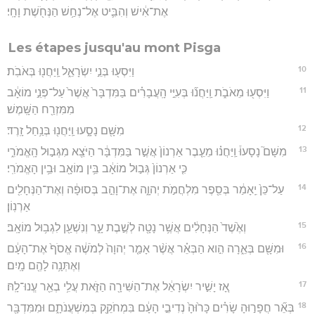
אֶת־אִ֔ישׁ וְהִבִּ֛יט אֶל־נְחַ֥שׁ הַנְּחֹ֖שֶׁת וָחָֽי׃
Les étapes jusqu'au mont Pisga
10
וַיִּסְע֖וּ בְּנֵ֣י יִשְׂרָאֵ֑ל וַֽיַּחֲנ֖וּ בְּאֹבֹֽת׃
11
וַיִּסְע֖וּ מֵאֹבֹ֑ת וַֽיַּחֲנ֞וּ בְּעִיֵּ֣י הָֽעֲבָרִ֗ים בַּמִּדְבָּר֙ אֲשֶׁר֙ עַל־פְּנֵ֣י מוֹאָ֔ב
מִמִּזְרַ֖ח הַשָּֽׁמֶשׁ׃
12
מִשָּׁ֖ם נָסָ֑עוּ וַֽיַּחֲנ֖וּ בְּנַ֥חַל זָֽרֶד׃
13
מִשָּׁם֮ נָסָעוּ֒ וַֽיַּחֲנ֗וּ מֵעֵ֤בֶר אַרְנוֹן֙ אֲשֶׁ֣ר בַּמִּדְבָּ֔ר הַיֹּצֵ֖א מִגְּב֣וּל הָֽאֱמֹרִ֑י
כִּ֤י אַרְנוֹן֙ גְּב֣וּל מוֹאָ֔ב בֵּ֥ין מוֹאָ֖ב וּבֵ֥ין הָאֱמֹרִֽי׃
14
עַל־כֵּן֙ יֵֽאָמַ֔ר בְּסֵ֖פֶר מִלְחֲמֹ֣ת יְהוָ֑ה אֶת־וָהֵ֣ב בְּסוּפָ֔ה וְאֶת־הַנְּחָלִ֖ים
אַרְנֽוֹן׃
15
וְאֶ֙שֶׁד֙ הַנְּחָלִ֔ים אֲשֶׁ֥ר נָטָ֖ה לְשֶׁ֣בֶת עָ֑ר וְנִשְׁעַ֖ן לִגְב֥וּל מוֹאָֽב׃
16
וּמִשָּׁ֖ם בְּאֵ֑רָה הִ֣וא הַבְּאֵ֗ר אֲשֶׁ֨ר אָמַ֤ר יְהוָה֙ לְמֹשֶׁ֔ה אֱסֹף֙ אֶת־הָעָ֔ם
וְאֶתְּנָ֥ה לָהֶ֖ם מָֽיִם׃
17
אָ֚ז יָשִׁ֣יר יִשְׂרָאֵ֔ל אֶת־הַשִּׁירָ֖ה הַזֹּ֑את עֲלִ֥י בְאֵ֖ר עֱנוּ־לָֽהּ׃
18
בְּאֵ֞ר חֲפָר֣וּהָ שָׂרִ֗ים כָּר֙וּהָ֙ נְדִיבֵ֣י הָעָ֔ם בִּמְחֹקֵ֖ק בְּמִשְׁעֲנֹתָ֑ם וּמִמִּדְבָּ֖ר