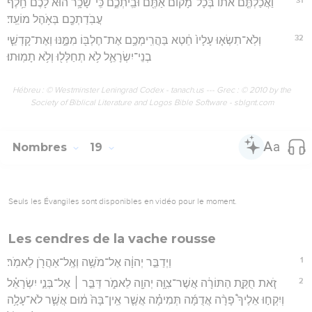
וַאֲכַלְתֶּ֤ם אֹתוֹ֙ בְּכָל־מָק֔וֹם אַתֶּ֖ם וּבֵֽיתְכֶ֑ם כִּֽי־שָׂכָ֥ר הוּא֙ לָכֶ֔ם חֵ֥לֶף
עֲבֹֽדַתְכֶ֖ם בְּאֹ֥הֶל מוֹעֵֽד׃
32
וְלֹֽא־תִשְׂא֤וּ עָלָיו֙ חֵ֔טְא בַּהֲרִֽימְכֶ֥ם אֶת־חֶלְבּ֖וֹ מִמֶּ֑נּוּ וְאֶת־קָדְשֵׁ֧י
בְנֵי־יִשְׂרָאֵ֛ל לֹ֥א תְחַלְּל֖וּ וְלֹ֥א תָמֽוּתוּ׃
Hébreu : © Westminster Leningrad Codex - tanach.us --- Grec : © 2010 by the
Society of Biblical Literature and Logos Bible Software - sblgnt.com
Nombres
19
Seuls les Évangiles sont disponibles en vidéo pour le moment.
Les cendres de la vache rousse
1
וַיְדַבֵּ֣ר יְהוָ֔ה אֶל־מֹשֶׁ֥ה וְאֶֽל־אַהֲרֹ֖ן לֵאמֹֽר׃
2
זֹ֚את חֻקַּ֣ת הַתּוֹרָ֔ה אֲשֶׁר־צִוָּ֥ה יְהוָ֖ה לֵאמֹ֑ר דַּבֵּ֣ר ׀ אֶל־בְּנֵ֣י יִשְׂרָאֵ֗ל
וְיִקְח֣וּ אֵלֶיךָ֩ פָרָ֨ה אֲדֻמָּ֜ה תְּמִימָ֗ה אֲשֶׁ֤ר אֵֽין־בָּהּ֙ מ֔וּם אֲשֶׁ֛ר לֹא־עָלָ֥ה