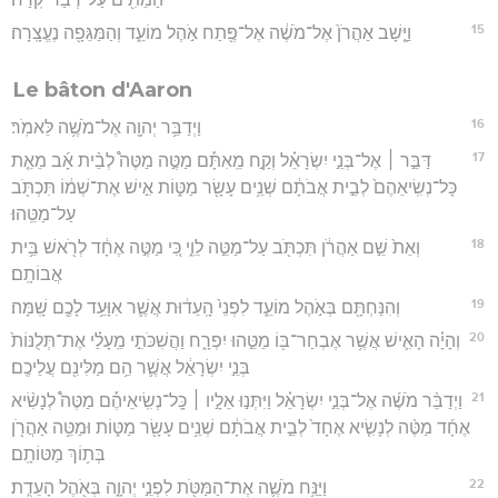
15
וַיָּ֤שָׁב אַהֲרֹן֙ אֶל־מֹשֶׁ֔ה אֶל־פֶּ֖תַח אֹ֣הֶל מוֹעֵ֑ד וְהַמַּגֵּפָ֖ה נֶעֱצָֽרָה׃
Le bâton d'Aaron
16
וַיְדַבֵּ֥ר יְהוָ֖ה אֶל־מֹשֶׁ֥ה לֵּאמֹֽר׃
17
דַּבֵּ֣ר ׀ אֶל־בְּנֵ֣י יִשְׂרָאֵ֗ל וְקַ֣ח מֵֽאִתָּ֡ם מַטֶּ֣ה מַטֶּה֩ לְבֵ֨ית אָ֜ב מֵאֵ֤ת
כָּל־נְשִֽׂיאֵהֶם֙ לְבֵ֣ית אֲבֹתָ֔ם שְׁנֵ֥ים עָשָׂ֖ר מַטּ֑וֹת אִ֣ישׁ אֶת־שְׁמ֔וֹ תִּכְתֹּ֖ב
עַל־מַטֵּֽהוּ׃
18
וְאֵת֙ שֵׁ֣ם אַהֲרֹ֔ן תִּכְתֹּ֖ב עַל־מַטֵּ֣ה לֵוִ֑י כִּ֚י מַטֶּ֣ה אֶחָ֔ד לְרֹ֖אשׁ בֵּ֥ית
אֲבוֹתָֽם׃
19
וְהִנַּחְתָּ֖ם בְּאֹ֣הֶל מוֹעֵ֑ד לִפְנֵי֙ הָֽעֵד֔וּת אֲשֶׁ֛ר אִוָּעֵ֥ד לָכֶ֖ם שָֽׁמָּה׃
20
וְהָיָ֗ה הָאִ֛ישׁ אֲשֶׁ֥ר אֶבְחַר־בּ֖וֹ מַטֵּ֣הוּ יִפְרָ֑ח וַהֲשִׁכֹּתִ֣י מֵֽעָלַ֗י אֶת־תְּלֻנּוֹת֙
בְּנֵ֣י יִשְׂרָאֵ֔ל אֲשֶׁ֛ר הֵ֥ם מַלִּינִ֖ם עֲלֵיכֶֽם׃
21
וַיְדַבֵּ֨ר מֹשֶׁ֜ה אֶל־בְּנֵ֣י יִשְׂרָאֵ֗ל וַיִּתְּנ֣וּ אֵלָ֣יו ׀ כָּֽל־נְשִֽׂיאֵיהֶ֡ם מַטֶּה֩ לְנָשִׂ֨יא
אֶחָ֜ד מַטֶּ֨ה לְנָשִׂ֤יא אֶחָד֙ לְבֵ֣ית אֲבֹתָ֔ם שְׁנֵ֥ים עָשָׂ֖ר מַטּ֑וֹת וּמַטֵּ֥ה אַהֲרֹ֖ן
בְּת֥וֹךְ מַטּוֹתָֽם׃
22
וַיַּנַּ֥ח מֹשֶׁ֛ה אֶת־הַמַּטֹּ֖ת לִפְנֵ֣י יְהוָ֑ה בְּאֹ֖הֶל הָעֵדֻֽת׃