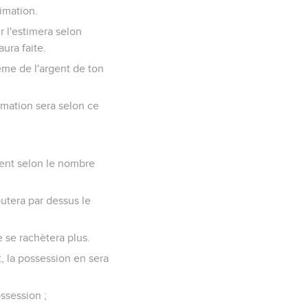
timation.
r l'estimera selon
aura faite.
ième de l'argent de ton
timation sera selon ce
rgent selon le nombre
outera par dessus le
 se rachètera plus.
t, la possession en sera
ossession ;