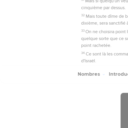
Mais si quelqu'un veu
cinquième par dessus.
32
Mais toute dîme de bo
dixième, sera sanctifié à
33
On ne choisira point l
quelque sorte que ce soi
point rachetée.
34
Ce sont là les comma
d'Israël.
Nombres
Introdu