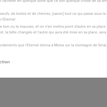
t racheter en quelque sorte que ce soit quelque chose de sa dîme
eufs, de brebis et de chèvres, [savoir] tout ce qui passe sous la 
 l'Eternel.
e bon ou le mauvais, et on n'en mettra point d'autre en sa place ;
t, la bête changée et l'autre qui aura été mise en sa place, sera s
ndements que l'Eternel donna à Moïse sur la montagne de Sinaï,
ction