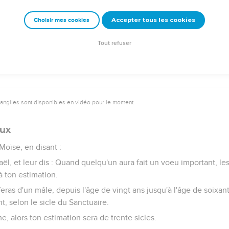
our leur bien de l'alliance faite avec leurs ancêtres, lesquels j'ai
tions, pour être leur Dieu ; je [suis] l'Eternel.
Accepter tous les cookies
Choisir mes cookies
nces, les jugements, et les lois que l'Eternel établit entre lui et 
par le moyen de Moïse.
Tout refuser
vangiles sont disponibles en vidéo pour le moment.
œux
 Moïse, en disant :
raël, et leur dis : Quand quelqu'un aura fait un voeu important, l
 à ton estimation.
feras d'un mâle, depuis l'âge de vingt ans jusqu'à l'âge de soixan
t, selon le sicle du Sanctuaire.
e, alors ton estimation sera de trente sicles.