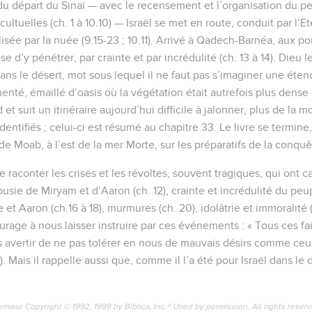
 du départ du Sinaï — avec le recensement et l’organisation du pe
cultuelles (ch. 1 à 10.10) — Israël se met en route, conduit par l’Et
isée par la nuée (9.15-23 ; 10.11). Arrivé à Qadech-Barnéa, aux 
se d’y pénétrer, par crainte et par incrédulité (ch. 13 à 14). Dieu
ns le désert, mot sous lequel il ne faut pas s’imaginer une étend
nté, émaillé d’oasis où la végétation était autrefois plus dense 
d et suit un itinéraire aujourd’hui difficile à jalonner, plus de la
identifiés ; celui-ci est résumé au chapitre 33. Le livre se termin
 de Moab, à l’est de la mer Morte, sur les préparatifs de la conq
 raconter les crises et les révoltes, souvent tragiques, qui ont ca
lousie de Miryam et d’Aaron (ch. 12), crainte et incrédulité du peupl
 et Aaron (ch.16 à 18), murmures (ch. 20), idolâtrie et immoralité
age à nous laisser instruire par ces événements : « Tous ces fa
avertir de ne pas tolérer en nous de mauvais désirs comme ceux
. Mais il rappelle aussi que, comme il l’a été pour Israël dans le 
emeur Copyright © 1992, 1999 by Biblica, Inc.® Used by permission. All rights reser