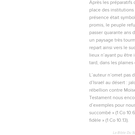
Après les préparatifs
place des institutions 
présence était symbol
promis, le peuple refu
passer quarante ans da
un paysage très tourme
repart ainsi vers le su
lieux n’ayant pu être 
tard, dans les plaines
L’auteur n’omet pas de
d’Israël au désert : ja
rébellion contre Moïse
Testament nous encour
d’exemples pour nous 
succombé » (1 Co 10.6)
fidèle » (1 Co 10.13).
La Bible Du S