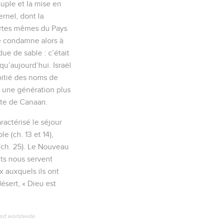
uple et la mise en
ernel, dont la
portes mêmes du Pays
 le condamne alors à
ue de sable : c’était
qu’aujourd’hui. Israël
 moitié des noms de
e, une génération plus
uête de Canaan.
ractérisé le séjour
e (ch. 13 et 14),
 (ch. 25). Le Nouveau
its nous servent
 auxquels ils ont
désert, « Dieu est
ved worldwide.