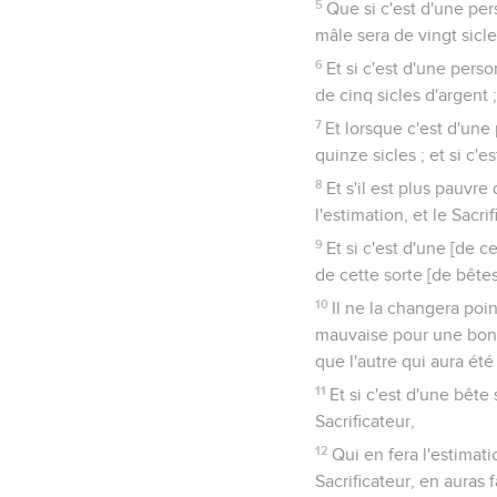
5
Que si c'est d'une per
mâle sera de vingt sicle
6
Et si c'est d'une pers
de cinq sicles d'argent ;
7
Et lorsque c'est d'une
quinze sicles ; et si c'e
8
Et s'il est plus pauvre
l'estimation, et le Sacri
9
Et si c'est d'une [de c
de cette sorte [de bêtes]
10
Il ne la changera poi
mauvaise pour une bonne
que l'autre qui aura été
11
Et si c'est d'une bête 
Sacrificateur,
12
Qui en fera l'estimati
Sacrificateur, en auras f