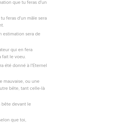
mation que tu feras d'un
 tu feras d'un mâle sera
nt.
n estimation sera de
ateur qui en fera
 fait le voeu.
ura été donné à l'Eternel
une mauvaise, ou une
re bête, tant celle-là
la bête devant le
selon que toi,