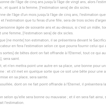
sonne de l'âge de cinq ans jusqu'à l'âge de vingt ans, alors l'esti
s ; et quant à la femme, [l'estimation sera] de dix sicles.
onne de l'âge d'un mois jusqu'à l'âge de cinq ans, l'estimation que
 et l'estimation que tu feras d'une fille, sera de trois sicles d'arge
 personne âgée de soixante ans et au-dessus, si c'est un mâle, to
st une femme, [l'estimation sera] de dix sicles.
 que [ne monte] ton estimation, il se présentera devant le Sacrific
ficateur en fera l'estimation selon ce que pourra fournir celui qui a
es sortes] de bêtes dont on fait offrande à l'Eternel, tout ce qui a
, sera saint.
nt, et n'en mettra point une autre en sa place, une bonne pour 
 : et s'il met en quelque sorte que ce soit une bête pour une aut
 mise en sa place, sera sainte.
souillée, dont on ne fait point offrande à l'Eternel, il présentera 
on selon qu'elle sera bonne ou mauvaise ; et il en sera fait ainsi, 
ait l'estimation.