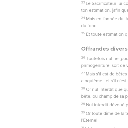
23
Le Sacrificateur lui 
ton estimation, [afin qu
24
Mais en l'année du Ju
du fond.
25
Et toute estimation qu
Offrandes divers
26
Toutefois nul ne [pour
primogéniture, soit de v
27
Mais s'il est de bêtes
cinquième ; et s'il n'es
28
Or nul interdit que q
bête, ou champ de sa pos
29
Nul interdit dévoué p
30
Or toute dîme de la te
l'Eternel.
31