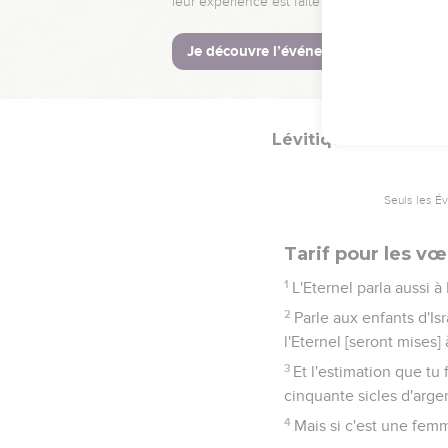
Et je me souviendrai p
d'Egypte, à la vue des na
46
Ce sont là les ordonna
la montagne de Sinaï, 
Lévitique
27
Seuls les É
Tarif pour les v
1
L'Eternel parla aussi à
2
Parle aux enfants d'Is
l'Eternel [seront mises]
3
Et l'estimation que tu 
cinquante sicles d'argen
4
Mais si c'est une femm