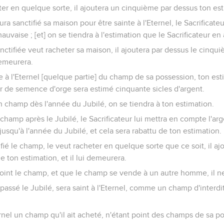
eter en quelque sorte, il ajoutera un cinquième par dessus ton es
a sanctifié sa maison pour être sainte à l'Eternel, le Sacrificateu
uvaise ; [et] on se tiendra à l'estimation que le Sacrificateur en 
sanctifiée veut racheter sa maison, il ajoutera par dessus le cinqu
demeurera.
ie à l'Eternel [quelque partie] du champ de sa possession, ton es
r de semence d'orge sera estimé cinquante sicles d'argent.
on champ dès l'année du Jubilé, on se tiendra à ton estimation.
n champ après le Jubilé, le Sacrificateur lui mettra en compte l'a
usqu'à l'année du Jubilé, et cela sera rabattu de ton estimation.
tifié le champ, le veut racheter en quelque sorte que ce soit, il aj
e ton estimation, et il lui demeurera.
point le champ, et que le champ se vende à un autre homme, il ne
passé le Jubilé, sera saint à l'Eternel, comme un champ d'interdi
Eternel un champ qu'il ait acheté, n'étant point des champs de sa p