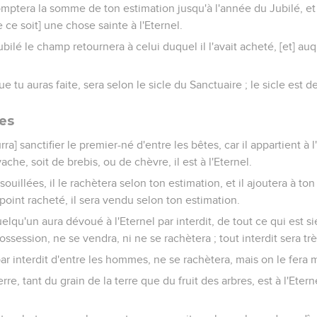
comptera la somme de ton estimation jusqu'à l'année du Jubilé, et 
e ce soit] une chose sainte à l'Eternel.
bilé le champ retournera à celui duquel il l'avait acheté, [et] auq
e tu auras faite, sera selon le sicle du Sanctuaire ; le sicle est d
es
ra] sanctifier le premier-né d'entre les bêtes, car il appartient à l
ache, soit de brebis, ou de chèvre, il est à l'Eternel.
 souillées, il le rachètera selon ton estimation, et il ajoutera à to
t point racheté, il sera vendu selon ton estimation.
uelqu'un aura dévoué à l'Eternel par interdit, de tout ce qui est 
session, ne se vendra, ni ne se rachètera ; tout interdit sera très
ar interdit d'entre les hommes, ne se rachètera, mais on le fera 
rre, tant du grain de la terre que du fruit des arbres, est à l'Etern