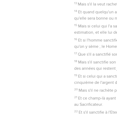
13
Mais s'il la veut rach
14
Et quand quelqu'un aur
qu'elle sera bonne ou ma
15
Mais si celui qui l'a 
estimation, et elle lui 
16
Et si l'homme sanctif
qu'on y sème ; le Home
17
Que s'il a sanctifié s
18
Mais s'il sanctifie so
des années qui restent j
19
Et si celui qui a sanc
cinquième de l'argent d
20
Mais s'il ne rachète 
21
Et ce champ-là ayant 
au Sacrificateur.
22
Et s'il sanctifie à l'