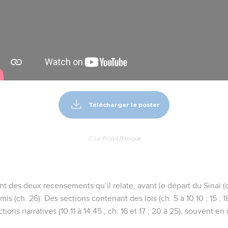
Télécharger le poster
© Le Projet Biblique
ent des deux recensements qu’il relate, avant le départ du Sinaï (c
is (ch. 26). Des sections contenant des lois (ch. 5 à 10.10 ; 15 ; 18
ions narratives (10.11 à 14.45 ; ch. 16 et 17 ; 20 à 25), souvent en 