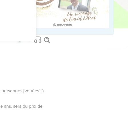
 retirés du pays
les enfants d'Israël sur
es personnes [vouées] à
te ans, sera du prix de