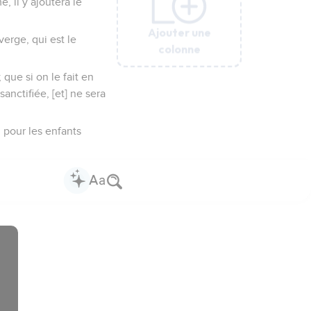
, il y ajoutera le
Ajouter une
Ajouter une
Ajouter une
Ajouter une
Ajouter une
verge, qui est le
colonne
colonne
colonne
colonne
colonne
 que si on le fait en
anctifiée, [et] ne sera
 pour les enfants