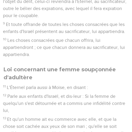
l'objet du délit, celui-ci reviendra à l'Éternel, au sacrificateur,
outre le bélier des expiations, avec lequel il fera expiation
pour le coupable.
9
Et toute offrande de toutes les choses consacrées que les
enfants d'Israël présentent au sacrificateur, lui appartiendra.
10
Les choses consacrées que chacun offrira, lui
appartiendront ; ce que chacun donnera au sacrificateur, lui
appartiendra.
Loi concernant une femme soupçonnée
d'adultère
11
L'Éternel parla aussi à Moïse, en disant :
12
Parle aux enfants d'Israël, et dis-leur : Si la femme de
quelqu'un s'est détournée et a commis une infidélité contre
lui,
13
Et qu'un homme ait eu commerce avec elle, et que la
chose soit cachée aux yeux de son mari ; qu'elle se soit