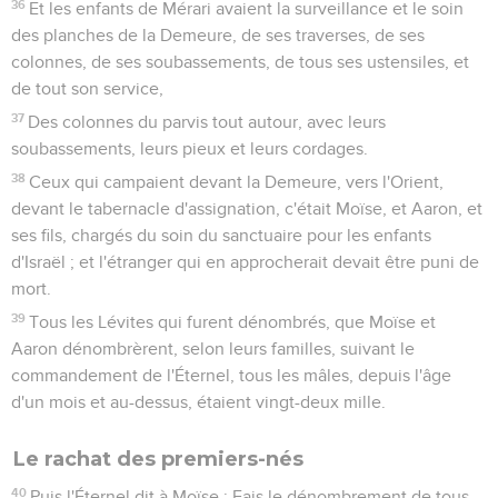
36
Et les enfants de Mérari avaient la surveillance et le soin
des planches de la Demeure, de ses traverses, de ses
colonnes, de ses soubassements, de tous ses ustensiles, et
de tout son service,
37
Des colonnes du parvis tout autour, avec leurs
soubassements, leurs pieux et leurs cordages.
38
Ceux qui campaient devant la Demeure, vers l'Orient,
devant le tabernacle d'assignation, c'était Moïse, et Aaron, et
ses fils, chargés du soin du sanctuaire pour les enfants
d'Israël ; et l'étranger qui en approcherait devait être puni de
mort.
39
Tous les Lévites qui furent dénombrés, que Moïse et
Aaron dénombrèrent, selon leurs familles, suivant le
commandement de l'Éternel, tous les mâles, depuis l'âge
d'un mois et au-dessus, étaient vingt-deux mille.
Le rachat des premiers-nés
40
Puis l'Éternel dit à Moïse : Fais le dénombrement de tous