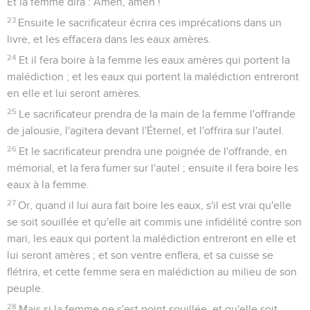
Et la femme dira : Amen, amen !
23
Ensuite le sacrificateur écrira ces imprécations dans un
livre, et les effacera dans les eaux amères.
24
Et il fera boire à la femme les eaux amères qui portent la
malédiction ; et les eaux qui portent la malédiction entreront
en elle et lui seront amères.
25
Le sacrificateur prendra de la main de la femme l'offrande
de jalousie, l'agitera devant l'Éternel, et l'offrira sur l'autel.
26
Et le sacrificateur prendra une poignée de l'offrande, en
mémorial, et la fera fumer sur l'autel ; ensuite il fera boire les
eaux à la femme.
27
Or, quand il lui aura fait boire les eaux, s'il est vrai qu'elle
se soit souillée et qu'elle ait commis une infidélité contre son
mari, les eaux qui portent la malédiction entreront en elle et
lui seront amères ; et son ventre enflera, et sa cuisse se
flétrira, et cette femme sera en malédiction au milieu de son
peuple.
28
Mais si la femme ne s'est point souillée, et qu'elle soit