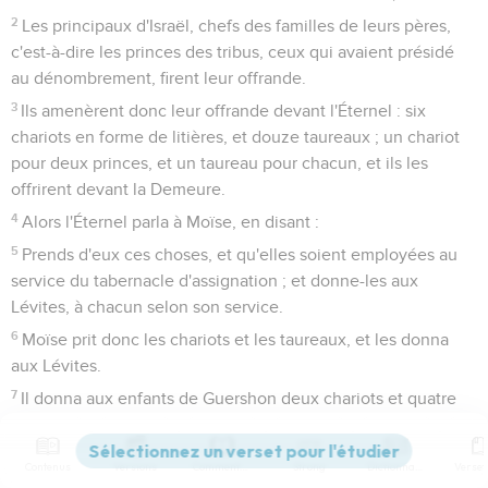
2
Les principaux d'Israël, chefs des familles de leurs pères,
c'est-à-dire les princes des tribus, ceux qui avaient présidé
au dénombrement, firent leur offrande.
3
Ils amenèrent donc leur offrande devant l'Éternel : six
chariots en forme de litières, et douze taureaux ; un chariot
pour deux princes, et un taureau pour chacun, et ils les
offrirent devant la Demeure.
4
Alors l'Éternel parla à Moïse, en disant :
5
Prends d'eux ces choses, et qu'elles soient employées au
service du tabernacle d'assignation ; et donne-les aux
Lévites, à chacun selon son service.
6
Moïse prit donc les chariots et les taureaux, et les donna
aux Lévites.
7
Il donna aux enfants de Guershon deux chariots et quatre
taureaux, selon leur service.
8
Et il donna aux enfants de Mérari quatre chariots et huit
Contenus
Versions
Commentaires
Strong
Dictionnaire
taureaux, selon leur service, sous la conduite d'Ithamar, fils