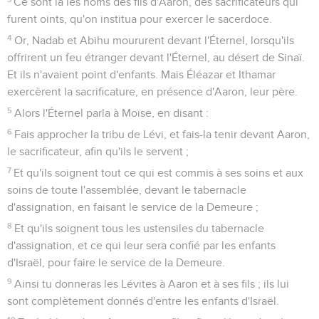
Ce sont là les noms des fils d'Aaron, des sacrificateurs qui
furent oints, qu'on institua pour exercer le sacerdoce.
4
Or, Nadab et Abihu moururent devant l'Éternel, lorsqu'ils
offrirent un feu étranger devant l'Éternel, au désert de Sinaï.
Et ils n'avaient point d'enfants. Mais Éléazar et Ithamar
exercèrent la sacrificature, en présence d'Aaron, leur père.
5
Alors l'Éternel parla à Moïse, en disant :
6
Fais approcher la tribu de Lévi, et fais-la tenir devant Aaron,
le sacrificateur, afin qu'ils le servent ;
7
Et qu'ils soignent tout ce qui est commis à ses soins et aux
soins de toute l'assemblée, devant le tabernacle
d'assignation, en faisant le service de la Demeure ;
8
Et qu'ils soignent tous les ustensiles du tabernacle
d'assignation, et ce qui leur sera confié par les enfants
d'Israël, pour faire le service de la Demeure.
9
Ainsi tu donneras les Lévites à Aaron et à ses fils ; ils lui
sont complètement donnés d'entre les enfants d'Israël.