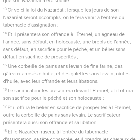
que son Nazaréat a été souillé.
13
Or voici la loi du Nazaréat : lorsque les jours de son
Nazaréat seront accomplis, on le fera venir à l'entrée du
tabernacle d'assignation ;
14
Et il présentera son offrande à l'Éternel, un agneau de
l'année, sans défaut, en holocauste, une brebis de l'année,
sans défaut, en sacrifice pour le péché, et un bélier sans
défaut en sacrifice de prospérités ;
15
Une corbeille de pains sans levain de fine farine, des
gâteaux arrosés d'huile, et des galettes sans levain, ointes
d'huile, avec leur offrande et leurs libations.
16
Le sacrificateur les présentera devant l'Éternel, et il offrira
son sacrifice pour le péché et son holocauste ;
17
Et il offrira le bélier en sacrifice de prospérités à l'Éternel,
outre la corbeille de pains sans levain. Le sacrificateur
présentera aussi son offrande et sa libation.
18
Et le Nazaréen rasera, à l'entrée du tabernacle
d'assignation, sa tête consacrée, et il prendra les cheveux de