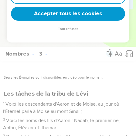
enfants d'Israël, d'après l'ordre que l'Éternel avait donné à
Moïse.
Accepter tous les cookies
34
Et les enfants d'Israël firent selon tout ce que l'Éternel
avait commandé à Moïse ; ils campèrent ainsi, selon leurs
Tout refuser
bannières, et partirent ainsi, chacun selon sa famille, selon la
maison de ses pères.
Nombres
3
Seuls les Évangiles sont disponibles en vidéo pour le moment.
Les tâches de la tribu de Lévi
1
Voici les descendants d'Aaron et de Moïse, au jour où
l'Éternel parla à Moïse au mont Sinaï ;
2
Voici les noms des fils d'Aaron : Nadab, le premier-né,
Abihu, Éléazar et Ithamar.
3