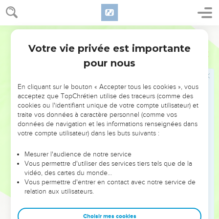
cents.
27
Et la tribu d'Asser campera auprès de lui, et le chef des
enfants d'Asser, Paguiel, fils d'Ocran,
Ostervald
28
Et son armée, ses dénombrés : quarante et un mille cinq
Votre vie privée est importante
Nombres
2
cents.
pour nous
29
Puis la tribu de Nephthali, et le chef des enfants de
Nephthali, Ahira, fils d'Enan,
En cliquant sur le bouton « Accepter tous les cookies », vous
acceptez que TopChrétien utilise des traceurs (comme des
30
Et son armée, ses dénombrés : cinquante-trois mille quatre
cookies ou l'identifiant unique de votre compte utilisateur) et
cents.
traite vos données à caractère personnel (comme vos
31
Tous les hommes dénombrés pour le camp de Dan sont
données de navigation et les informations renseignées dans
votre compte utilisateur) dans les buts suivants :
cent cinquante-sept mille six cents. Ils partiront les derniers,
selon leurs bannières.
Mesurer l'audience de notre service
32
Ce sont là ceux des enfants d'Israël, dont on fit le
Vous permettre d'utiliser des services tiers tels que de la
vidéo, des cartes du monde…
dénombrement, selon les maisons de leurs pères. Tous les
Vous permettre d'entrer en contact avec notre service de
hommes dénombrés, formant les camps, selon leurs armées,
relation aux utilisateurs.
furent six cent trois mille cinq cent cinquante.
33
Mais les Lévites ne furent point dénombrés au milieu des
Choisir mes cookies