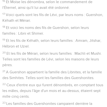
16
Et Moïse les dénombra, selon le commandement de
l'Éternel, ainsi qu'il lui avait été ordonné.
17
Voici quels sont les fils de Lévi, par leurs noms : Guershon,
Kéhath et Mérari.
18
Et voici les noms des fils de Guershon, selon leurs
familles : Libni et Shimeï.
19
Et les fils de Kéhath, selon leurs familles : Amram, Jitshar,
Hébron et Uziel.
20
Et les fils de Mérari, selon leurs familles : Machli et Mushi.
Telles sont les familles de Lévi, selon les maisons de leurs
pères.
21
A Guershon appartient la famille des Libnites, et la famille
des Simhites. Telles sont les familles des Guershonites.
22
Ceux d'entre eux qui furent dénombrés, en comptant tous
les mâles, depuis l'âge d'un mois et au-dessus, étaient sept
mille cinq cents.
23
Les familles des Guershonites campaient derrière la