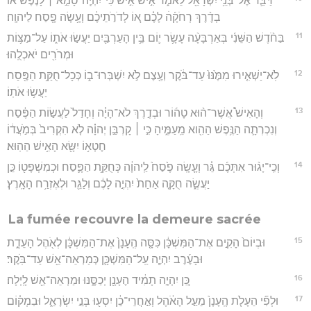
דַּבֵּ֛ר אֶל־בְּנֵ֥י יִשְׂרָאֵ֖ל לֵאמֹ֑ר אִ֣ישׁ אִ֣ישׁ כִּי־יִהְיֶֽה־טָמֵ֣א ׀ לָנֶ֡פֶשׁ אוֹ֩
בְדֶ֨רֶךְ רְחֹקָ֜הׄ לָכֶ֗ם א֚וֹ לְדֹרֹ֣תֵיכֶ֔ם וְעָ֥שָׂה פֶ֖סַח לַיהוָֽה׃
11
בַּחֹ֨דֶשׁ הַשֵּׁנִ֜י בְּאַרְבָּעָ֨ה עָשָׂ֥ר י֛וֹם בֵּ֥ין הָעַרְבַּ֖יִם יַעֲשׂ֣וּ אֹת֑וֹ עַל־מַצּ֥וֹת
וּמְרֹרִ֖ים יֹאכְלֻֽהוּ׃
12
לֹֽא־יַשְׁאִ֤ירוּ מִמֶּ֙נּוּ֙ עַד־בֹּ֔קֶר וְעֶ֖צֶם לֹ֣א יִשְׁבְּרוּ־ב֑וֹ כְּכָל־חֻקַּ֥ת הַפֶּ֖סַח
יַעֲשׂ֥וּ אֹתֽוֹ׃
13
וְהָאִישׁ֩ אֲשֶׁר־ה֨וּא טָה֜וֹר וּבְדֶ֣רֶךְ לֹא־הָיָ֗ה וְחָדַל֙ לַעֲשׂ֣וֹת הַפֶּ֔סַח
וְנִכְרְתָ֛ה הַנֶּ֥פֶשׁ הַהִ֖וא מֵֽעַמֶּ֑יהָ כִּ֣י ׀ קָרְבַּ֣ן יְהוָ֗ה לֹ֤א הִקְרִיב֙ בְּמֹ֣עֲד֔וֹ
חֶטְא֥וֹ יִשָּׂ֖א הָאִ֥ישׁ הַהֽוּא׃
14
וְכִֽי־יָג֨וּר אִתְּכֶ֜ם גֵּ֗ר וְעָ֤שָֽׂה פֶ֙סַח֙ לַֽיהוָ֔ה כְּחֻקַּ֥ת הַפֶּ֛סַח וּכְמִשְׁפָּט֖וֹ כֵּ֣ן
יַעֲשֶׂ֑ה חֻקָּ֤ה אַחַת֙ יִהְיֶ֣ה לָכֶ֔ם וְלַגֵּ֖ר וּלְאֶזְרַ֥ח הָאָֽרֶץ׃
La fumée recouvre la demeure sacrée
15
וּבְיוֹם֙ הָקִ֣ים אֶת־הַמִּשְׁכָּ֔ן כִּסָּ֤ה הֶֽעָנָן֙ אֶת־הַמִּשְׁכָּ֔ן לְאֹ֖הֶל הָעֵדֻ֑ת
וּבָעֶ֜רֶב יִהְיֶ֧ה עַֽל־הַמִּשְׁכָּ֛ן כְּמַרְאֵה־אֵ֖שׁ עַד־בֹּֽקֶר׃
16
כֵּ֚ן יִהְיֶ֣ה תָמִ֔יד הֶעָנָ֖ן יְכַסֶּ֑נּוּ וּמַרְאֵה־אֵ֖שׁ לָֽיְלָה׃
17
וּלְפִ֞י הֵעָלֹ֤ת הֶֽעָנָן֙ מֵעַ֣ל הָאֹ֔הֶל וְאַ֣חֲרֵי־כֵ֔ן יִסְע֖וּ בְּנֵ֣י יִשְׂרָאֵ֑ל וּבִמְק֗וֹם