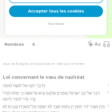
אֶת־הָֽאִשָּׁה֙ לִפְנֵ֣י יְהוָ֔ה וְעָ֤שָׂה לָהּ֙ הַכֹּהֵ֔ן אֵ֥ת כָּל־הַתּוֹרָ֖ה הַזֹּֽאת׃
Accepter tous les cookies
31
וְנִקָּ֥ה הָאִ֖ישׁ מֵעָוֺ֑ן וְהָאִשָּׁ֣ה הַהִ֔וא תִּשָּׂ֖א אֶת־עֲוֺנָֽהּ׃
Hébreu : © Westminster Leningrad Codex - tanach.us --- Grec : © 2010 by the
Tout refuser
Society of Biblical Literature and Logos Bible Software - sblgnt.com
Nombres
6
Seuls les Évangiles sont disponibles en vidéo pour le moment.
Loi concernant le vœu de naziréat
1
וַיְדַבֵּ֥ר יְהוָ֖ה אֶל־מֹשֶׁ֥ה לֵּאמֹֽר׃
2
דַּבֵּר֙ אֶל־בְּנֵ֣י יִשְׂרָאֵ֔ל וְאָמַרְתָּ֖ אֲלֵהֶ֑ם אִ֣ישׁ אֽוֹ־אִשָּׁ֗ה כִּ֤י יַפְלִא֙ לִנְדֹּר֙
נֶ֣דֶר נָזִ֔יר לְהַזִּ֖יר לַֽיהוָֽה׃
3
מִיַּ֤יִן וְשֵׁכָר֙ יַזִּ֔יר חֹ֥מֶץ יַ֛יִן וְחֹ֥מֶץ שֵׁכָ֖ר לֹ֣א יִשְׁתֶּ֑ה וְכָל־מִשְׁרַ֤ת עֲנָבִים֙ לֹ֣א