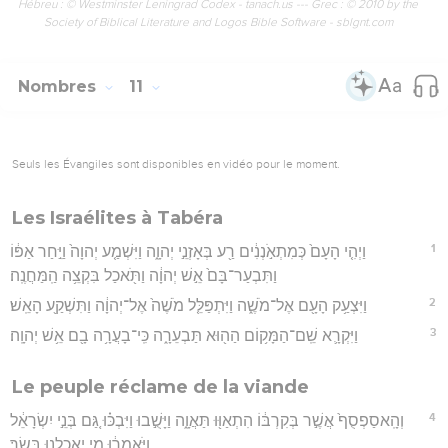
Hébreu : © Westminster Leningrad Codex - tanach.us --- Grec : © 2010 by the
Society of Biblical Literature and Logos Bible Software - sblgnt.com
Nombres
11
Seuls les Évangiles sont disponibles en vidéo pour le moment.
Les Israélites à Tabéra
1
וַיְהִ֤י הָעָם֙ כְּמִתְאֹ֣נְנִ֔ים רַ֖ע בְּאָזְנֵ֣י יְהוָ֑ה וַיִּשְׁמַ֤ע יְהוָה֙ וַיִּ֣חַר אַפּ֔וֹ
וַתִּבְעַר־בָּם֙ אֵ֣שׁ יְהוָ֔ה וַתֹּ֖אכַל בִּקְצֵ֥ה הַֽמַּחֲנֶֽה׃
2
וַיִּצְעַ֥ק הָעָ֖ם אֶל־מֹשֶׁ֑ה וַיִּתְפַּלֵּ֤ל מֹשֶׁה֙ אֶל־יְהוָ֔ה וַתִּשְׁקַ֖ע הָאֵֽשׁ׃
3
וַיִּקְרָ֛א שֵֽׁם־הַמָּק֥וֹם הַה֖וּא תַּבְעֵרָ֑ה כִּֽי־בָעֲרָ֥ה בָ֖ם אֵ֥שׁ יְהוָֽה׃
Le peuple réclame de la viande
4
וְהָֽאסַפְסֻף֙ אֲשֶׁ֣ר בְּקִרְבּ֔וֹ הִתְאַוּ֖וּ תַּאֲוָ֑ה וַיָּשֻׁ֣בוּ וַיִּבְכּ֗וּ גַּ֚ם בְּנֵ֣י יִשְׂרָאֵ֔ל
וַיֹּ֣אמְר֔וּ מִ֥י יַאֲכִלֵ֖נוּ בָּשָֽׂר׃