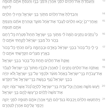
13
וְהַֽעֲמַדְתָּ֙ אֶת־הַלְוִיִּ֔ם לִפְנֵ֥י אַהֲרֹ֖ן וְלִפְנֵ֣י בָנָ֑יו וְהֵנַפְתָּ֥ אֹתָ֛ם תְּנוּפָ֖ה
לַֽיהוָֽה׃
14
וְהִבְדַּלְתָּ֙ אֶת־הַלְוִיִּ֔ם מִתּ֖וֹךְ בְּנֵ֣י יִשְׂרָאֵ֑ל וְהָ֥יוּ לִ֖י הַלְוִיִּֽם׃
15
וְאַֽחֲרֵי־כֵן֙ יָבֹ֣אוּ הַלְוִיִּ֔ם לַעֲבֹ֖ד אֶת־אֹ֣הֶל מוֹעֵ֑ד וְטִֽהַרְתָּ֣ אֹתָ֔ם וְהֵנַפְתָּ֥
אֹתָ֖ם תְּנוּפָֽה׃
16
כִּי֩ נְתֻנִ֨ים נְתֻנִ֥ים הֵ֙מָּה֙ לִ֔י מִתּ֖וֹךְ בְּנֵ֣י יִשְׂרָאֵ֑ל תַּחַת֩ פִּטְרַ֨ת כָּל־רֶ֜חֶם
בְּכ֥וֹר כֹּל֙ מִבְּנֵ֣י יִשְׂרָאֵ֔ל לָקַ֥חְתִּי אֹתָ֖ם לִֽי׃
17
כִּ֣י לִ֤י כָל־בְּכוֹר֙ בִּבְנֵ֣י יִשְׂרָאֵ֔ל בָּאָדָ֖ם וּבַבְּהֵמָ֑ה בְּי֗וֹם הַכֹּתִ֤י כָל־בְּכוֹר֙
בְּאֶ֣רֶץ מִצְרַ֔יִם הִקְדַּ֥שְׁתִּי אֹתָ֖ם לִֽי׃
18
וָאֶקַּח֙ אֶת־הַלְוִיִּ֔ם תַּ֥חַת כָּל־בְּכ֖וֹר בִּבְנֵ֥י יִשְׂרָאֵֽל׃
19
וָאֶתְּנָ֨ה אֶת־הַלְוִיִּ֜ם נְתֻנִ֣ים ׀ לְאַהֲרֹ֣ן וּלְבָנָ֗יו מִתּוֹךְ֮ בְּנֵ֣י יִשְׂרָאֵל֒ לַעֲבֹ֞ד
אֶת־עֲבֹדַ֤ת בְּנֵֽי־יִשְׂרָאֵל֙ בְּאֹ֣הֶל מוֹעֵ֔ד וּלְכַפֵּ֖ר עַל־בְּנֵ֣י יִשְׂרָאֵ֑ל וְלֹ֨א יִהְיֶ֜ה
בִּבְנֵ֤י יִשְׂרָאֵל֙ נֶ֔גֶף בְּגֶ֥שֶׁת בְּנֵֽי־יִשְׂרָאֵ֖ל אֶל־הַקֹּֽדֶשׁ׃
20
וַיַּ֨עַשׂ מֹשֶׁ֧ה וְאַהֲרֹ֛ן וְכָל־עֲדַ֥ת בְּנֵי־יִשְׂרָאֵ֖ל לַלְוִיִּ֑ם כְּ֠כֹל אֲשֶׁר־צִוָּ֨ה יְהוָ֤ה
אֶת־מֹשֶׁה֙ לַלְוִיִּ֔ם כֵּן־עָשׂ֥וּ לָהֶ֖ם בְּנֵ֥י יִשְׂרָאֵֽל׃
21
וַיִּֽתְחַטְּא֣וּ הַלְוִיִּ֗ם וַֽיְכַבְּסוּ֙ בִּגְדֵיהֶ֔ם וַיָּ֨נֶף אַהֲרֹ֥ן אֹתָ֛ם תְּנוּפָ֖ה לִפְנֵ֣י יְהוָ֑ה
וַיְכַפֵּ֧ר עֲלֵיהֶ֛ם אַהֲרֹ֖ן לְטַהֲרָֽם׃