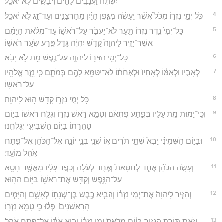
יִשְׁתֶּ֔ה וַעֲנָבִ֛ים לַחִ֥ים וִיבֵשִׁ֖ים לֹ֥א יֹאכֵֽל׃
4
כֹּ֖ל יְמֵ֣י נִזְר֑וֹ מִכֹּל֩ אֲשֶׁ֨ר יֵעָשֶׂ֜ה מִגֶּ֣פֶן הַיַּ֗יִן מֵחַרְצַנִּ֛ים וְעַד־זָ֖ג לֹ֥א יֹאכֵֽל׃
5
כָּל־יְמֵי֙ נֶ֣דֶר נִזְר֔וֹ תַּ֖עַר לֹא־יַעֲבֹ֣ר עַל־רֹאשׁ֑וֹ עַד־מְלֹ֨את הַיָּמִ֜ם
אֲשֶׁר־יַזִּ֤יר לַיהוָה֙ קָדֹ֣שׁ יִהְיֶ֔ה גַּדֵּ֥ל פֶּ֖רַע שְׂעַ֥ר רֹאשֽׁוֹ׃
6
כָּל־יְמֵ֥י הַזִּיר֖וֹ לַיהוָ֑ה עַל־נֶ֥פֶשׁ מֵ֖ת לֹ֥א יָבֹֽא׃
7
לְאָבִ֣יו וּלְאִמּ֗וֹ לְאָחִיו֙ וּלְאַ֣חֹת֔וֹ לֹא־יִטַּמָּ֥א לָהֶ֖ם בְּמֹתָ֑ם כִּ֛י נֵ֥זֶר אֱלֹהָ֖יו
עַל־רֹאשֽׁוֹ׃
8
כֹּ֖ל יְמֵ֣י נִזְר֑וֹ קָדֹ֥שׁ ה֖וּא לַֽיהוָֽה׃
9
וְכִֽי־יָמ֨וּת מֵ֤ת עָלָיו֙ בְּפֶ֣תַע פִּתְאֹ֔ם וְטִמֵּ֖א רֹ֣אשׁ נִזְר֑וֹ וְגִלַּ֤ח רֹאשׁוֹ֙ בְּי֣וֹם
טָהֳרָת֔וֹ בַּיּ֥וֹם הַשְּׁבִיעִ֖י יְגַלְּחֶֽנּוּ׃
10
וּבַיּ֣וֹם הַשְּׁמִינִ֗י יָבִא֙ שְׁתֵּ֣י תֹרִ֔ים א֥וֹ שְׁנֵ֖י בְּנֵ֣י יוֹנָ֑ה אֶל־הַכֹּהֵ֔ן אֶל־פֶּ֖תַח
אֹ֥הֶל מוֹעֵֽד׃
11
וְעָשָׂ֣ה הַכֹּהֵ֗ן אֶחָ֤ד לְחַטָּאת֙ וְאֶחָ֣ד לְעֹלָ֔ה וְכִפֶּ֣ר עָלָ֔יו מֵאֲשֶׁ֥ר חָטָ֖א
עַל־הַנָּ֑פֶשׁ וְקִדַּ֥שׁ אֶת־רֹאשׁ֖וֹ בַּיּ֥וֹם הַהֽוּא׃
12
וְהִזִּ֤יר לַֽיהוָה֙ אֶת־יְמֵ֣י נִזְר֔וֹ וְהֵבִ֛יא כֶּ֥בֶשׂ בֶּן־שְׁנָת֖וֹ לְאָשָׁ֑ם וְהַיָּמִ֤ים
הָרִאשֹׁנִים֙ יִפְּל֔וּ כִּ֥י טָמֵ֖א נִזְרֽוֹ׃
13
וְזֹ֥את תּוֹרַ֖ת הַנָּזִ֑יר בְּי֗וֹם מְלֹאת֙ יְמֵ֣י נִזְר֔וֹ יָבִ֣יא אֹת֔וֹ אֶל־פֶּ֖תַח אֹ֥הֶל