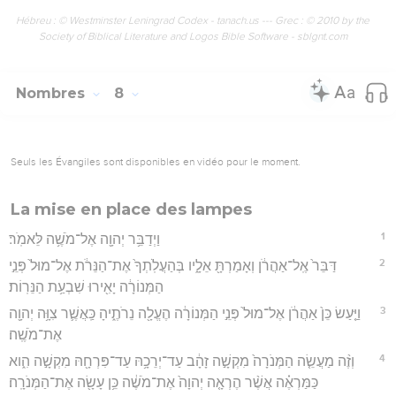
Hébreu : © Westminster Leningrad Codex - tanach.us --- Grec : © 2010 by the
Society of Biblical Literature and Logos Bible Software - sblgnt.com
Nombres
8
Seuls les Évangiles sont disponibles en vidéo pour le moment.
La mise en place des lampes
1
וַיְדַבֵּ֥ר יְהוָ֖ה אֶל־מֹשֶׁ֥ה לֵּאמֹֽר׃
2
דַּבֵּר֙ אֶֽל־אַהֲרֹ֔ן וְאָמַרְתָּ֖ אֵלָ֑יו בְּהַעֲלֹֽתְךָ֙ אֶת־הַנֵּרֹ֔ת אֶל־מוּל֙ פְּנֵ֣י
הַמְּנוֹרָ֔ה יָאִ֖ירוּ שִׁבְעַ֥ת הַנֵּרֽוֹת׃
3
וַיַּ֤עַשׂ כֵּן֙ אַהֲרֹ֔ן אֶל־מוּל֙ פְּנֵ֣י הַמְּנוֹרָ֔ה הֶעֱלָ֖ה נֵרֹתֶ֑יהָ כַּֽאֲשֶׁ֛ר צִוָּ֥ה יְהוָ֖ה
אֶת־מֹשֶֽׁה׃
4
וְזֶ֨ה מַעֲשֵׂ֤ה הַמְּנֹרָה֙ מִקְשָׁ֣ה זָהָ֔ב עַד־יְרֵכָ֥הּ עַד־פִּרְחָ֖הּ מִקְשָׁ֣ה הִ֑וא
כַּמַּרְאֶ֗ה אֲשֶׁ֨ר הֶרְאָ֤ה יְהוָה֙ אֶת־מֹשֶׁ֔ה כֵּ֥ן עָשָׂ֖ה אֶת־הַמְּנֹרָֽה׃