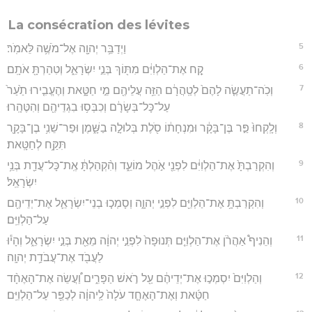
La consécration des lévites
5
וַיְדַבֵּ֥ר יְהוָ֖ה אֶל־מֹשֶׁ֥ה לֵּאמֹֽר׃
6
קַ֚ח אֶת־הַלְוִיִּ֔ם מִתּ֖וֹךְ בְּנֵ֣י יִשְׂרָאֵ֑ל וְטִהַרְתָּ֖ אֹתָֽם׃
7
וְכֹֽה־תַעֲשֶׂ֤ה לָהֶם֙ לְטַֽהֲרָ֔ם הַזֵּ֥ה עֲלֵיהֶ֖ם מֵ֣י חַטָּ֑את וְהֶעֱבִ֤ירוּ תַ֙עַר֙
עַל־כָּל־בְּשָׂרָ֔ם וְכִבְּס֥וּ בִגְדֵיהֶ֖ם וְהִטֶּהָֽרוּ׃
8
וְלָֽקְחוּ֙ פַּ֣ר בֶּן־בָּקָ֔ר וּמִנְחָת֔וֹ סֹ֖לֶת בְּלוּלָ֣ה בַשָּׁ֑מֶן וּפַר־שֵׁנִ֥י בֶן־בָּקָ֖ר
תִּקַּ֥ח לְחַטָּֽאת׃
9
וְהִקְרַבְתָּ֙ אֶת־הַלְוִיִּ֔ם לִפְנֵ֖י אֹ֣הֶל מוֹעֵ֑ד וְהִ֨קְהַלְתָּ֔ אֶֽת־כָּל־עֲדַ֖ת בְּנֵ֥י
יִשְׂרָאֵֽל׃
10
וְהִקְרַבְתָּ֥ אֶת־הַלְוִיִּ֖ם לִפְנֵ֣י יְהוָ֑ה וְסָמְכ֧וּ בְנֵי־יִשְׂרָאֵ֛ל אֶת־יְדֵיהֶ֖ם
עַל־הַלְוִיִּֽם׃
11
וְהֵנִיף֩ אַהֲרֹ֨ן אֶת־הַלְוִיִּ֤ם תְּנוּפָה֙ לִפְנֵ֣י יְהוָ֔ה מֵאֵ֖ת בְּנֵ֣י יִשְׂרָאֵ֑ל וְהָי֕וּ
לַעֲבֹ֖ד אֶת־עֲבֹדַ֥ת יְהוָֽה׃
12
וְהַלְוִיִּם֙ יִסְמְכ֣וּ אֶת־יְדֵיהֶ֔ם עַ֖ל רֹ֣אשׁ הַפָּרִ֑ים וַ֠עֲשֵׂה אֶת־הָאֶחָ֨ד
חַטָּ֜את וְאֶת־הָאֶחָ֤ד עֹלָה֙ לַֽיהוָ֔ה לְכַפֵּ֖ר עַל־הַלְוִיִּֽם׃