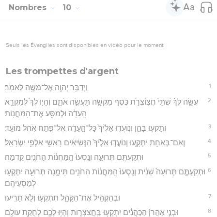
Nombres
10
Seuls les Évangiles sont disponibles en vidéo pour le moment.
Les trompettes d'argent
1
וַיְדַבֵּ֥ר יְהוָ֖ה אֶל־מֹשֶׁ֥ה לֵּאמֹֽר׃
2
עֲשֵׂ֣ה לְךָ֗ שְׁתֵּי֙ חֲצֽוֹצְרֹ֣ת כֶּ֔סֶף מִקְשָׁ֖ה תַּעֲשֶׂ֣ה אֹתָ֑ם וְהָי֤וּ לְךָ֙ לְמִקְרָ֣א
הָֽעֵדָ֔ה וּלְמַסַּ֖ע אֶת־הַֽמַּחֲנֽוֹת׃
3
וְתָקְע֖וּ בָּהֵ֑ן וְנֽוֹעֲד֤וּ אֵלֶ֙יךָ֙ כָּל־הָ֣עֵדָ֔ה אֶל־פֶּ֖תַח אֹ֥הֶל מוֹעֵֽד׃
4
וְאִם־בְּאַחַ֖ת יִתְקָ֑עוּ וְנוֹעֲד֤וּ אֵלֶ֙יךָ֙ הַנְּשִׂיאִ֔ים רָאשֵׁ֖י אַלְפֵ֥י יִשְׂרָאֵֽל׃
5
וּתְקַעְתֶּ֖ם תְּרוּעָ֑ה וְנָֽסְעוּ֙ הַֽמַּחֲנ֔וֹת הַחֹנִ֖ים קֵֽדְמָה׃
6
וּתְקַעְתֶּ֤ם תְּרוּעָה֙ שֵׁנִ֔ית וְנָֽסְעוּ֙ הַֽמַּחֲנ֔וֹת הַחֹנִ֖ים תֵּימָ֑נָה תְּרוּעָ֥ה יִתְקְע֖וּ
לְמַסְעֵיהֶֽם׃
7
וּבְהַקְהִ֖יל אֶת־הַקָּהָ֑ל תִּתְקְע֖וּ וְלֹ֥א תָרִֽיעוּ׃
8
וּבְנֵ֤י אַהֲרֹן֙ הַכֹּ֣הֲנִ֔ים יִתְקְע֖וּ בַּֽחֲצֹצְר֑וֹת וְהָי֥וּ לָכֶ֛ם לְחֻקַּ֥ת עוֹלָ֖ם