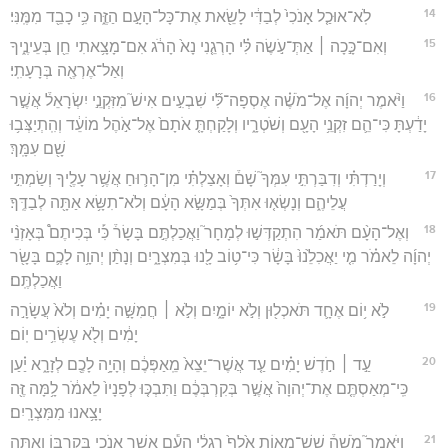
14
לֹֽא־אוּכַ֤ל אָנֹכִי֙ לְבַדִּ֔י לָשֵׂ֖את אֶת־כָּל־הָעָ֣ם הַזֶּ֑ה כִּ֥י כָבֵ֖ד מִמֶּֽנִּי׃
15
וְאִם־כָּ֣כָה ׀ אַתְּ־עֹ֣שֶׂה לִּ֗י הָרְגֵ֤נִי נָא֙ הָרֹ֔ג אִם־מָצָ֥אתִי חֵ֖ן בְּעֵינֶ֑יךָ
וְאַל־אֶרְאֶ֖ה בְּרָעָתִֽי׃
16
וַיֹּ֨אמֶר יְהוָ֜ה אֶל־מֹשֶׁ֗ה אֶסְפָה־לִּ֞י שִׁבְעִ֣ים אִישׁ֮ מִזִּקְנֵ֣י יִשְׂרָאֵל֒ אֲשֶׁ֣ר
יָדַ֔עְתָּ כִּי־הֵ֛ם זִקְנֵ֥י הָעָ֖ם וְשֹׁטְרָ֑יו וְלָקַחְתָּ֤ אֹתָם֙ אֶל־אֹ֣הֶל מוֹעֵ֔ד וְהִֽתְיַצְּב֥וּ
שָׁ֖ם עִמָּֽךְ׃
17
וְיָרַדְתִּ֗י וְדִבַּרְתִּ֣י עִמְּךָ֮ שָׁם֒ וְאָצַלְתִּ֗י מִן־הָר֛וּחַ אֲשֶׁ֥ר עָלֶ֖יךָ וְשַׂמְתִּ֣י
עֲלֵיהֶ֑ם וְנָשְׂא֤וּ אִתְּךָ֙ בְּמַשָּׂ֣א הָעָ֔ם וְלֹא־תִשָּׂ֥א אַתָּ֖ה לְבַדֶּֽךָ׃
18
וְאֶל־הָעָ֨ם תֹּאמַ֜ר הִתְקַדְּשׁ֣וּ לְמָחָר֮ וַאֲכַלְתֶּ֣ם בָּשָׂר֒ כִּ֡י בְּכִיתֶם֩ בְּאָזְנֵ֨י
יְהוָ֜ה לֵאמֹ֗ר מִ֤י יַאֲכִלֵ֙נוּ֙ בָּשָׂ֔ר כִּי־ט֥וֹב לָ֖נוּ בְּמִצְרָ֑יִם וְנָתַ֨ן יְהוָ֥ה לָכֶ֛ם בָּשָׂ֖ר
וַאֲכַלְתֶּֽם׃
19
לֹ֣א י֥וֹם אֶחָ֛ד תֹּאכְל֖וּן וְלֹ֣א יוֹמָ֑יִם וְלֹ֣א ׀ חֲמִשָּׁ֣ה יָמִ֗ים וְלֹא֙ עֲשָׂרָ֣ה
יָמִ֔ים וְלֹ֖א עֶשְׂרִ֥ים יֽוֹם׃
20
עַ֣ד ׀ חֹ֣דֶשׁ יָמִ֗ים עַ֤ד אֲשֶׁר־יֵצֵא֙ מֵֽאַפְּכֶ֔ם וְהָיָ֥ה לָכֶ֖ם לְזָרָ֑א יַ֗עַן
כִּֽי־מְאַסְתֶּ֤ם אֶת־יְהוָה֙ אֲשֶׁ֣ר בְּקִרְבְּכֶ֔ם וַתִּבְכּ֤וּ לְפָנָיו֙ לֵאמֹ֔ר לָ֥מָּה זֶּ֖ה
יָצָ֥אנוּ מִמִּצְרָֽיִם׃
21
וַיֹּאמֶר֮ מֹשֶׁה֒ שֵׁשׁ־מֵא֥וֹת אֶ֙לֶף֙ רַגְלִ֔י הָעָ֕ם אֲשֶׁ֥ר אָנֹכִ֖י בְּקִרְבּ֑וֹ וְאַתָּ֣ה