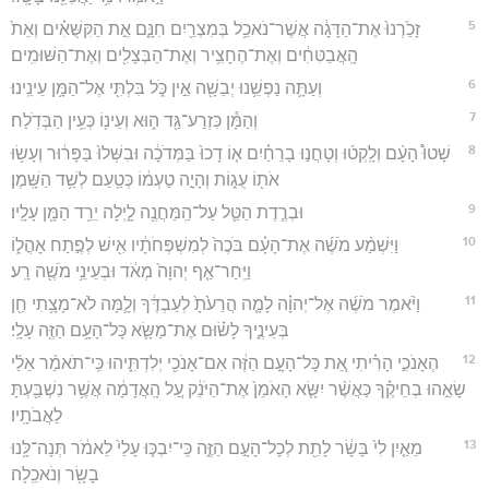
5
זָכַ֙רְנוּ֙ אֶת־הַדָּגָ֔ה אֲשֶׁר־נֹאכַ֥ל בְּמִצְרַ֖יִם חִנָּ֑ם אֵ֣ת הַקִּשֻּׁאִ֗ים וְאֵת֙
הָֽאֲבַטִּחִ֔ים וְאֶת־הֶחָצִ֥יר וְאֶת־הַבְּצָלִ֖ים וְאֶת־הַשּׁוּמִֽים׃
6
וְעַתָּ֛ה נַפְשֵׁ֥נוּ יְבֵשָׁ֖ה אֵ֣ין כֹּ֑ל בִּלְתִּ֖י אֶל־הַמָּ֥ן עֵינֵֽינוּ׃
7
וְהַמָּ֕ן כִּזְרַע־גַּ֖ד ה֑וּא וְעֵינ֖וֹ כְּעֵ֥ין הַבְּדֹֽלַח׃
8
שָׁטוּ֩ הָעָ֨ם וְלָֽקְט֜וּ וְטָחֲנ֣וּ בָרֵחַ֗יִם א֤וֹ דָכוּ֙ בַּמְּדֹכָ֔ה וּבִשְּׁלוּ֙ בַּפָּר֔וּר וְעָשׂ֥וּ
אֹת֖וֹ עֻג֑וֹת וְהָיָ֣ה טַעְמ֔וֹ כְּטַ֖עַם לְשַׁ֥ד הַשָּֽׁמֶן׃
9
וּבְרֶ֧דֶת הַטַּ֛ל עַל־הַֽמַּחֲנֶ֖ה לָ֑יְלָה יֵרֵ֥ד הַמָּ֖ן עָלָֽיו׃
10
וַיִּשְׁמַ֨ע מֹשֶׁ֜ה אֶת־הָעָ֗ם בֹּכֶה֙ לְמִשְׁפְּחֹתָ֔יו אִ֖ישׁ לְפֶ֣תַח אָהֳל֑וֹ
וַיִּֽחַר־אַ֤ף יְהוָה֙ מְאֹ֔ד וּבְעֵינֵ֥י מֹשֶׁ֖ה רָֽע׃
11
וַיֹּ֨אמֶר מֹשֶׁ֜ה אֶל־יְהוָ֗ה לָמָ֤ה הֲרֵעֹ֙תָ֙ לְעַבְדֶּ֔ךָ וְלָ֛מָּה לֹא־מָצָ֥תִי חֵ֖ן
בְּעֵינֶ֑יךָ לָשׂ֗וּם אֶת־מַשָּׂ֛א כָּל־הָעָ֥ם הַזֶּ֖ה עָלָֽי׃
12
הֶאָנֹכִ֣י הָרִ֗יתִי אֵ֚ת כָּל־הָעָ֣ם הַזֶּ֔ה אִם־אָנֹכִ֖י יְלִדְתִּ֑יהוּ כִּֽי־תֹאמַ֨ר אֵלַ֜י
שָׂאֵ֣הוּ בְחֵיקֶ֗ךָ כַּאֲשֶׁ֨ר יִשָּׂ֤א הָאֹמֵן֙ אֶת־הַיֹּנֵ֔ק עַ֚ל הָֽאֲדָמָ֔ה אֲשֶׁ֥ר נִשְׁבַּ֖עְתָּ
לַאֲבֹתָֽיו׃
13
מֵאַ֤יִן לִי֙ בָּשָׂ֔ר לָתֵ֖ת לְכָל־הָעָ֣ם הַזֶּ֑ה כִּֽי־יִבְכּ֤וּ עָלַי֙ לֵאמֹ֔ר תְּנָה־לָּ֥נוּ
בָשָׂ֖ר וְנֹאכֵֽלָה׃