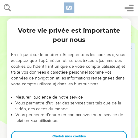
יְהוָ֥ה אוֹתָ֛ךְ לְאָלָ֥ה וְלִשְׁבֻעָ֖ה בְּת֣וֹךְ עַמֵּ֑ךְ בְּתֵ֨ת יְהוָ֤ה אֶת־יְרֵכֵךְ֙ נֹפֶ֔לֶת
וְאֶת־בִּטְנֵ֖ךְ צָבָֽה׃
22
וּ֠בָאוּ הַמַּ֨יִם הַמְאָרְרִ֤ים הָאֵ֙לֶּה֙ בְּֽמֵעַ֔יִךְ לַצְבּ֥וֹת בֶּ֖טֶן וְלַנְפִּ֣ל יָרֵ֑ךְ
Hébreu / Grec - Texte original
וְאָמְרָ֥ה הָאִשָּׁ֖ה אָמֵ֥ן ׀ אָמֵֽן׃
Votre vie privée est importante
Nombres
5
23
וְ֠כָתַב אֶת־הָאָלֹ֥ת הָאֵ֛לֶּה הַכֹּהֵ֖ן בַּסֵּ֑פֶר וּמָחָ֖ה אֶל־מֵ֥י הַמָּרִֽים׃
pour nous
24
וְהִשְׁקָה֙ אֶת־הָ֣אִשָּׁ֔ה אֶת־מֵ֥י הַמָּרִ֖ים הַמְאָֽרֲרִ֑ים וּבָ֥אוּ בָ֛הּ הַמַּ֥יִם
הַֽמְאָרֲרִ֖ים לְמָרִֽים׃
En cliquant sur le bouton « Accepter tous les cookies », vous
25
וְלָקַ֤ח הַכֹּהֵן֙ מִיַּ֣ד הָֽאִשָּׁ֔ה אֵ֖ת מִנְחַ֣ת הַקְּנָאֹ֑ת וְהֵנִ֤יף אֶת־הַמִּנְחָה֙
acceptez que TopChrétien utilise des traceurs (comme des
cookies ou l'identifiant unique de votre compte utilisateur) et
לִפְנֵ֣י יְהוָ֔ה וְהִקְרִ֥יב אֹתָ֖הּ אֶל־הַמִּזְבֵּֽחַ׃
traite vos données à caractère personnel (comme vos
26
וְקָמַ֨ץ הַכֹּהֵ֤ן מִן־הַמִּנְחָה֙ אֶת־אַזְכָּ֣רָתָ֔הּ וְהִקְטִ֖יר הַמִּזְבֵּ֑חָה וְאַחַ֛ר
données de navigation et les informations renseignées dans
votre compte utilisateur) dans les buts suivants :
יַשְׁקֶ֥ה אֶת־הָאִשָּׁ֖ה אֶת־הַמָּֽיִם׃
27
וְהִשְׁקָ֣הּ אֶת־הַמַּ֗יִם וְהָיְתָ֣ה אִֽם־נִטְמְאָה֮ וַתִּמְעֹ֣ל מַ֣עַל בְּאִישָׁהּ֒ וּבָ֨אוּ
Mesurer l'audience de notre service
בָ֜הּ הַמַּ֤יִם הַמְאָֽרֲרִים֙ לְמָרִ֔ים וְצָבְתָ֣ה בִטְנָ֔הּ וְנָפְלָ֖ה יְרֵכָ֑הּ וְהָיְתָ֧ה
Vous permettre d'utiliser des services tiers tels que de la
הָאִשָּׁ֛ה לְאָלָ֖ה בְּקֶ֥רֶב עַמָּֽהּ׃
vidéo, des cartes du monde…
Vous permettre d'entrer en contact avec notre service de
28
וְאִם־לֹ֤א נִטְמְאָה֙ הָֽאִשָּׁ֔ה וּטְהֹרָ֖ה הִ֑וא וְנִקְּתָ֖ה וְנִזְרְעָ֥ה זָֽרַע׃
relation aux utilisateurs.
29
זֹ֥את תּוֹרַ֖ת הַקְּנָאֹ֑ת אֲשֶׁ֨ר תִּשְׂטֶ֥ה אִשָּׁ֛ה תַּ֥חַת אִישָׁ֖הּ וְנִטְמָֽאָה׃
30
א֣וֹ אִ֗ישׁ אֲשֶׁ֨ר תַּעֲבֹ֥ר עָלָ֛יו ר֥וּחַ קִנְאָ֖ה וְקִנֵּ֣א אֶת־אִשְׁתּ֑וֹ וְהֶעֱמִ֤יד
Choisir mes cookies