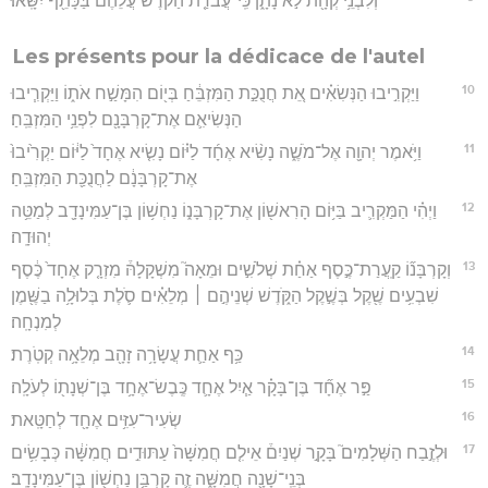
וְלִבְנֵ֥י קְהָ֖ת לֹ֣א נָתָ֑ן כִּֽי־עֲבֹדַ֤ת הַקֹּ֙דֶשׁ֙ עֲלֵהֶ֔ם בַּכָּתֵ֖ף יִשָּֽׂאוּ׃
Les présents pour la dédicace de l'autel
10
וַיַּקְרִ֣יבוּ הַנְּשִׂאִ֗ים אֵ֚ת חֲנֻכַּ֣ת הַמִּזְבֵּ֔חַ בְּי֖וֹם הִמָּשַׁ֣ח אֹת֑וֹ וַיַּקְרִ֧יבוּ
הַנְּשִׂיאִ֛ם אֶת־קָרְבָּנָ֖ם לִפְנֵ֥י הַמִּזְבֵּֽחַ׃
11
וַיֹּ֥אמֶר יְהוָ֖ה אֶל־מֹשֶׁ֑ה נָשִׂ֨יא אֶחָ֜ד לַיּ֗וֹם נָשִׂ֤יא אֶחָד֙ לַיּ֔וֹם יַקְרִ֙יבוּ֙
אֶת־קָרְבָּנָ֔ם לַחֲנֻכַּ֖ת הַמִּזְבֵּֽחַ׃
12
וַיְהִ֗י הַמַּקְרִ֛יב בַּיּ֥וֹם הָרִאשׁ֖וֹן אֶת־קָרְבָּנ֑וֹ נַחְשׁ֥וֹן בֶּן־עַמִּינָדָ֖ב לְמַטֵּ֥ה
יְהוּדָֽה׃
13
וְקָרְבָּנ֞וֹ קַֽעֲרַת־כֶּ֣סֶף אַחַ֗ת שְׁלֹשִׁ֣ים וּמֵאָה֮ מִשְׁקָלָהּ֒ מִזְרָ֤ק אֶחָד֙ כֶּ֔סֶף
שִׁבְעִ֥ים שֶׁ֖קֶל בְּשֶׁ֣קֶל הַקֹּ֑דֶשׁ שְׁנֵיהֶ֣ם ׀ מְלֵאִ֗ים סֹ֛לֶת בְּלוּלָ֥ה בַשֶּׁ֖מֶן
לְמִנְחָֽה׃
14
כַּ֥ף אַחַ֛ת עֲשָׂרָ֥ה זָהָ֖ב מְלֵאָ֥ה קְטֹֽרֶת׃
15
פַּ֣ר אֶחָ֞ד בֶּן־בָּקָ֗ר אַ֧יִל אֶחָ֛ד כֶּֽבֶשׂ־אֶחָ֥ד בֶּן־שְׁנָת֖וֹ לְעֹלָֽה׃
16
שְׂעִיר־עִזִּ֥ים אֶחָ֖ד לְחַטָּֽאת׃
17
וּלְזֶ֣בַח הַשְּׁלָמִים֮ בָּקָ֣ר שְׁנַיִם֒ אֵילִ֤ם חֲמִשָּׁה֙ עַתּוּדִ֣ים חֲמִשָּׁ֔ה כְּבָשִׂ֥ים
בְּנֵֽי־שָׁנָ֖ה חֲמִשָּׁ֑ה זֶ֛ה קָרְבַּ֥ן נַחְשׁ֖וֹן בֶּן־עַמִּינָדָֽב׃