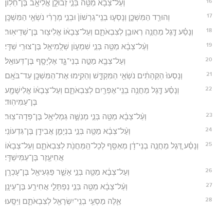
16
וְעַ֨ל־צְבָ֔א מַטֵּ֖ה בְּנֵ֣י זְבוּלֻ֑ן אֱלִיאָ֖ב בֶּן־חֵלֽוֹן׃
17
וְהוּרַ֖ד הַמִּשְׁכָּ֑ן וְנָסְע֤וּ בְנֵֽי־גֵרְשׁוֹן֙ וּבְנֵ֣י מְרָרִ֔י נֹשְׂאֵ֖י הַמִּשְׁכָּֽן׃
18
וְנָסַ֗ע דֶּ֛גֶל מַחֲנֵ֥ה רְאוּבֵ֖ן לְצִבְאֹתָ֑ם וְעַל־צְבָא֔וֹ אֱלִיצ֖וּר בֶּן־שְׁדֵיאֽוּר׃
19
וְעַ֨ל־צְבָ֔א מַטֵּ֖ה בְּנֵ֣י שִׁמְע֑וֹן שְׁלֻֽמִיאֵ֖ל בֶּן־צוּרִֽי שַׁדָּֽי׃
20
וְעַל־צְבָ֖א מַטֵּ֣ה בְנֵי־גָ֑ד אֶלְיָסָ֖ף בֶּן־דְּעוּאֵֽל׃
21
וְנָסְעוּ֙ הַקְּהָתִ֔ים נֹשְׂאֵ֖י הַמִּקְדָּ֑שׁ וְהֵקִ֥ימוּ אֶת־הַמִּשְׁכָּ֖ן עַד־בֹּאָֽם׃
22
וְנָסַ֗ע דֶּ֛גֶל מַחֲנֵ֥ה בְנֵֽי־אֶפְרַ֖יִם לְצִבְאֹתָ֑ם וְעַל־צְבָא֔וֹ אֱלִישָׁמָ֖ע
בֶּן־עַמִּיהֽוּד׃
23
וְעַ֨ל־צְבָ֔א מַטֵּ֖ה בְּנֵ֣י מְנַשֶּׁ֑ה גַּמְלִיאֵ֖ל בֶּן־פְּדָה־צֽוּר׃
24
וְעַ֨ל־צְבָ֔א מַטֵּ֖ה בְּנֵ֣י בִנְיָמִ֑ן אֲבִידָ֖ן בֶּן־גִּדְעוֹנִֽי׃
25
וְנָסַ֗ע דֶּ֚גֶל מַחֲנֵ֣ה בְנֵי־דָ֔ן מְאַסֵּ֥ף לְכָל־הַֽמַּחֲנֹ֖ת לְצִבְאֹתָ֑ם וְעַל־צְבָא֔וֹ
אֲחִיעֶ֖זֶר בֶּן־עַמִּישַׁדָּֽי׃
26
וְעַל־צְבָ֔א מַטֵּ֖ה בְּנֵ֣י אָשֵׁ֑ר פַּגְעִיאֵ֖ל בֶּן־עָכְרָֽן׃
27
וְעַ֨ל־צְבָ֔א מַטֵּ֖ה בְּנֵ֣י נַפְתָּלִ֑י אֲחִירַ֖ע בֶּן־עֵינָֽן׃
28
אֵ֛לֶּה מַסְעֵ֥י בְנֵֽי־יִשְׂרָאֵ֖ל לְצִבְאֹתָ֑ם וַיִּסָּֽעוּ׃