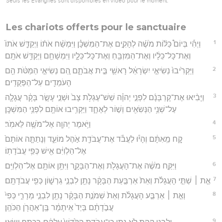
Seuls les Évangiles sont disponibles en vidéo pour le moment.
Les chariots offerts pour le sanctuaire
1
וַיְהִ֡י בְּיוֹם֩ כַּלּ֨וֹת מֹשֶׁ֜ה לְהָקִ֣ים אֶת־הַמִּשְׁכָּ֗ן וַיִּמְשַׁ֨ח אֹת֜וֹ וַיְקַדֵּ֤שׁ אֹתוֹ֙
וְאֶת־כָּל־כֵּלָ֔יו וְאֶת־הַמִּזְבֵּ֖חַ וְאֶת־כָּל־כֵּלָ֑יו וַיִּמְשָׁחֵ֖ם וַיְקַדֵּ֥שׁ אֹתָֽם׃
2
וַיַּקְרִ֙יבוּ֙ נְשִׂיאֵ֣י יִשְׂרָאֵ֔ל רָאשֵׁ֖י בֵּ֣ית אֲבֹתָ֑ם הֵ֚ם נְשִׂיאֵ֣י הַמַּטֹּ֔ת הֵ֥ם
הָעֹמְדִ֖ים עַל־הַפְּקֻדִֽים׃
3
וַיָּבִ֨יאוּ אֶת־קָרְבָּנָ֜ם לִפְנֵ֣י יְהוָ֗ה שֵׁשׁ־עֶגְלֹ֥ת צָב֙ וּשְׁנֵ֣י עָשָׂ֣ר בָּקָ֔ר עֲגָלָ֛ה
עַל־שְׁנֵ֥י הַנְּשִׂאִ֖ים וְשׁ֣וֹר לְאֶחָ֑ד וַיַּקְרִ֥יבוּ אוֹתָ֖ם לִפְנֵ֥י הַמִּשְׁכָּֽן׃
4
וַיֹּ֥אמֶר יְהוָ֖ה אֶל־מֹשֶׁ֥ה לֵּאמֹֽר׃
5
קַ֚ח מֵֽאִתָּ֔ם וְהָי֕וּ לַעֲבֹ֕ד אֶת־עֲבֹדַ֖ת אֹ֣הֶל מוֹעֵ֑ד וְנָתַתָּ֤ה אוֹתָם֙
אֶל־הַלְוִיִּ֔ם אִ֖ישׁ כְּפִ֥י עֲבֹדָתֽוֹ׃
6
וַיִּקַּ֣ח מֹשֶׁ֔ה אֶת־הָעֲגָלֹ֖ת וְאֶת־הַבָּקָ֑ר וַיִּתֵּ֥ן אוֹתָ֖ם אֶל־הַלְוִיִּֽם׃
7
אֵ֣ת ׀ שְׁתֵּ֣י הָעֲגָלֹ֗ת וְאֵת֙ אַרְבַּ֣עַת הַבָּקָ֔ר נָתַ֖ן לִבְנֵ֣י גֵרְשׁ֑וֹן כְּפִ֖י עֲבֹדָתָֽם׃
8
וְאֵ֣ת ׀ אַרְבַּ֣ע הָעֲגָלֹ֗ת וְאֵת֙ שְׁמֹנַ֣ת הַבָּקָ֔ר נָתַ֖ן לִבְנֵ֣י מְרָרִ֑י כְּפִי֙
עֲבֹ֣דָתָ֔ם בְּיַד֙ אִֽיתָמָ֔ר בֶּֽן־אַהֲרֹ֖ן הַכֹּהֵֽן׃
9