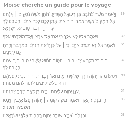
Moïse cherche un guide pour le voyage
29
וַיֹּ֣אמֶר מֹשֶׁ֗ה לְ֠חֹבָב בֶּן־רְעוּאֵ֣ל הַמִּדְיָנִי֮ חֹתֵ֣ן מֹשֶׁה֒ נֹסְעִ֣ים ׀ אֲנַ֗חְנוּ
אֶל־הַמָּקוֹם֙ אֲשֶׁ֣ר אָמַ֣ר יְהוָ֔ה אֹת֖וֹ אֶתֵּ֣ן לָכֶ֑ם לְכָ֤ה אִתָּ֙נוּ֙ וְהֵטַ֣בְנוּ לָ֔ךְ
כִּֽי־יְהוָ֥ה דִּבֶּר־ט֖וֹב עַל־יִשְׂרָאֵֽל׃
30
וַיֹּ֥אמֶר אֵלָ֖יו לֹ֣א אֵלֵ֑ךְ כִּ֧י אִם־אֶל־אַרְצִ֛י וְאֶל־מוֹלַדְתִּ֖י אֵלֵֽךְ׃
31
וַיֹּ֕אמֶר אַל־נָ֖א תַּעֲזֹ֣ב אֹתָ֑נוּ כִּ֣י ׀ עַל־כֵּ֣ן יָדַ֗עְתָּ חֲנֹתֵ֙נוּ֙ בַּמִּדְבָּ֔ר וְהָיִ֥יתָ
לָּ֖נוּ לְעֵינָֽיִם׃
32
וְהָיָ֖ה כִּי־תֵלֵ֣ךְ עִמָּ֑נוּ וְהָיָ֣ה ׀ הַטּ֣וֹב הַה֗וּא אֲשֶׁ֨ר יֵיטִ֧יב יְהוָ֛ה עִמָּ֖נוּ
וְהֵטַ֥בְנוּ לָֽךְ׃
33
וַיִּסְעוּ֙ מֵהַ֣ר יְהוָ֔ה דֶּ֖רֶךְ שְׁלֹ֣שֶׁת יָמִ֑ים וַאֲר֨וֹן בְּרִית־יְהוָ֜ה נֹסֵ֣עַ לִפְנֵיהֶ֗ם
דֶּ֚רֶךְ שְׁלֹ֣שֶׁת יָמִ֔ים לָת֥וּר לָהֶ֖ם מְנוּחָֽה׃
34
וַעֲנַ֧ן יְהוָ֛ה עֲלֵיהֶ֖ם יוֹמָ֑ם בְּנָסְעָ֖ם מִן־הַֽמַּחֲנֶֽה׃ ׆
35
וַיְהִ֛י בִּנְסֹ֥עַ הָאָרֹ֖ן וַיֹּ֣אמֶר מֹשֶׁ֑ה קוּמָ֣ה ׀ יְהוָ֗ה וְיָפֻ֙צוּ֙ אֹֽיְבֶ֔יךָ וְיָנֻ֥סוּ
מְשַׂנְאֶ֖יךָ מִפָּנֶֽיךָ׃
36
וּבְנֻחֹ֖ה יֹאמַ֑ר שׁוּבָ֣ה יְהוָ֔ה רִֽבְב֖וֹת אַלְפֵ֥י יִשְׂרָאֵֽל׃ ׆