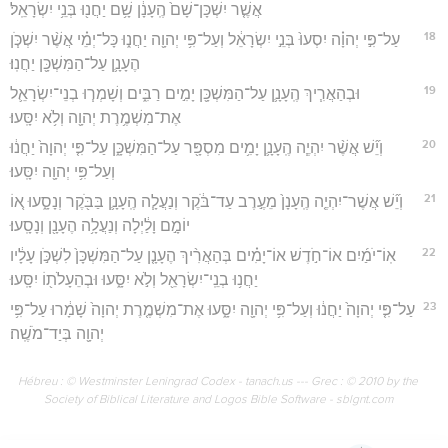
אֲשֶׁ֤ר יִשְׁכָּן־שָׁם֙ הֶֽעָנָ֔ן שָׁ֥ם יַחֲנ֖וּ בְּנֵ֥י יִשְׂרָאֵֽל׃
18
עַל־פִּ֣י יְהוָ֗ה יִסְעוּ֙ בְּנֵ֣י יִשְׂרָאֵ֔ל וְעַל־פִּ֥י יְהוָ֖ה יַחֲנ֑וּ כָּל־יְמֵ֗י אֲשֶׁ֨ר יִשְׁכֹּ֧ן
הֶעָנָ֛ן עַל־הַמִּשְׁכָּ֖ן יַחֲנֽוּ׃
19
וּבְהַאֲרִ֧יךְ הֶֽעָנָ֛ן עַל־הַמִּשְׁכָּ֖ן יָמִ֣ים רַבִּ֑ים וְשָׁמְר֧וּ בְנֵי־יִשְׂרָאֵ֛ל
אֶת־מִשְׁמֶ֥רֶת יְהוָ֖ה וְלֹ֥א יִסָּֽעוּ׃
20
וְיֵ֞שׁ אֲשֶׁ֨ר יִהְיֶ֧ה הֶֽעָנָ֛ן יָמִ֥ים מִסְפָּ֖ר עַל־הַמִּשְׁכָּ֑ן עַל־פִּ֤י יְהוָה֙ יַחֲנ֔וּ
וְעַל־פִּ֥י יְהוָ֖ה יִסָּֽעוּ׃
21
וְיֵ֞שׁ אֲשֶׁר־יִהְיֶ֤ה הֶֽעָנָן֙ מֵעֶ֣רֶב עַד־בֹּ֔קֶר וְנַעֲלָ֧ה הֶֽעָנָ֛ן בַּבֹּ֖קֶר וְנָסָ֑עוּ א֚וֹ
יוֹמָ֣ם וָלַ֔יְלָה וְנַעֲלָ֥ה הֶעָנָ֖ן וְנָסָֽעוּ׃
22
אֽוֹ־יֹמַ֜יִם אוֹ־חֹ֣דֶשׁ אוֹ־יָמִ֗ים בְּהַאֲרִ֨יךְ הֶעָנָ֤ן עַל־הַמִּשְׁכָּן֙ לִשְׁכֹּ֣ן עָלָ֔יו
יַחֲנ֥וּ בְנֵֽי־יִשְׂרָאֵ֖ל וְלֹ֣א יִסָּ֑עוּ וּבְהֵעָלֹת֖וֹ יִסָּֽעוּ׃
23
עַל־פִּ֤י יְהוָה֙ יַחֲנ֔וּ וְעַל־פִּ֥י יְהוָ֖ה יִסָּ֑עוּ אֶת־מִשְׁמֶ֤רֶת יְהוָה֙ שָׁמָ֔רוּ עַל־פִּ֥י
יְהוָ֖ה בְּיַד־מֹשֶֽׁה׃
Hébreu : © Westminster Leningrad Codex - tanach.us --- Grec : © 2010 by the
Society of Biblical Literature and Logos Bible Software - sblgnt.com