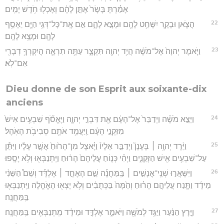
אָמַ֗רְתָּ בָּשָׂר֙ אֶתֵּ֣ן לָהֶ֔ם וְאָכְל֖וּ חֹ֥דֶשׁ יָמִֽים׃
22
הֲצֹ֧אן וּבָקָ֛ר יִשָּׁחֵ֥ט לָהֶ֖ם וּמָצָ֣א לָהֶ֑ם אִ֣ם אֶֽת־כָּל־דְּגֵ֥י הַיָּ֛ם יֵאָסֵ֥ף
לָהֶ֖ם וּמָצָ֥א לָהֶֽם׃
23
וַיֹּ֤אמֶר יְהוָה֙ אֶל־מֹשֶׁ֔ה הֲיַ֥ד יְהוָ֖ה תִּקְצָ֑ר עַתָּ֥ה תִרְאֶ֛ה הֲיִקְרְךָ֥ דְבָרִ֖י
אִם־לֹֽא׃
Dieu donne de son Esprit aux soixante-dix
anciens
24
וַיֵּצֵ֣א מֹשֶׁ֗ה וַיְדַבֵּר֙ אֶל־הָעָ֔ם אֵ֖ת דִּבְרֵ֣י יְהוָ֑ה וַיֶּאֱסֹ֞ף שִׁבְעִ֥ים אִישׁ֙
מִזִּקְנֵ֣י הָעָ֔ם וַֽיַּעֲמֵ֥ד אֹתָ֖ם סְבִיבֹ֥ת הָאֹֽהֶל׃
25
וַיֵּ֨רֶד יְהוָ֥ה ׀ בֶּעָנָן֮ וַיְדַבֵּ֣ר אֵלָיו֒ וַיָּ֗אצֶל מִן־הָר֙וּחַ֙ אֲשֶׁ֣ר עָלָ֔יו וַיִּתֵּ֕ן
עַל־שִׁבְעִ֥ים אִ֖ישׁ הַזְּקֵנִ֑ים וַיְהִ֗י כְּנ֤וֹחַ עֲלֵיהֶם֙ הָר֔וּחַ וַיִּֽתְנַבְּא֖וּ וְלֹ֥א יָסָֽפוּ׃
26
וַיִּשָּׁאֲר֣וּ שְׁנֵֽי־אֲנָשִׁ֣ים ׀ בַּֽמַּחֲנֶ֡ה שֵׁ֣ם הָאֶחָ֣ד ׀ אֶלְדָּ֡ד וְשֵׁם֩ הַשֵּׁנִ֨י
מֵידָ֜ד וַתָּ֧נַח עֲלֵיהֶ֣ם הָר֗וּחַ וְהֵ֙מָּה֙ בַּכְּתֻבִ֔ים וְלֹ֥א יָצְא֖וּ הָאֹ֑הֱלָה וַיִּֽתְנַבְּא֖וּ
בַּֽמַּחֲנֶֽה׃
27
וַיָּ֣רָץ הַנַּ֔עַר וַיַּגֵּ֥ד לְמֹשֶׁ֖ה וַיֹּאמַ֑ר אֶלְדָּ֣ד וּמֵידָ֔ד מִֽתְנַבְּאִ֖ים בַּֽמַּחֲנֶֽה׃