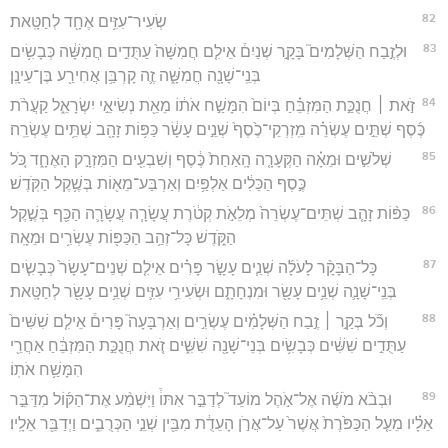
82
שְׂעִיר־עִזִּ֥ים אֶחָ֖ד לְחַטָּֽאת׃
83
וּלְזֶ֣בַח הַשְּׁלָמִים֮ בָּקָ֣ר שְׁנַיִם֒ אֵילִ֤ם חֲמִשָּׁה֙ עַתֻּדִ֣ים חֲמִשָּׁ֔ה כְּבָשִׂ֥ים
בְּנֵֽי־שָׁנָ֖ה חֲמִשָּׁ֑ה זֶ֛ה קָרְבַּ֥ן אֲחִירַ֖ע בֶּן־עֵינָֽן׃
84
זֹ֣את ׀ חֲנֻכַּ֣ת הַמִּזְבֵּ֗חַ בְּיוֹם֙ הִמָּשַׁ֣ח אֹת֔וֹ מֵאֵ֖ת נְשִׂיאֵ֣י יִשְׂרָאֵ֑ל קַעֲרֹ֨ת
כֶּ֜סֶף שְׁתֵּ֣ים עֶשְׂרֵ֗ה מִֽזְרְקֵי־כֶ֙סֶף֙ שְׁנֵ֣ים עָשָׂ֔ר כַּפּ֥וֹת זָהָ֖ב שְׁתֵּ֥ים עֶשְׂרֵֽה׃
85
שְׁלֹשִׁ֣ים וּמֵאָ֗ה הַקְּעָרָ֤ה הָֽאַחַת֙ כֶּ֔סֶף וְשִׁבְעִ֖ים הַמִּזְרָ֣ק הָאֶחָ֑ד כֹּ֚ל
כֶּ֣סֶף הַכֵּלִ֔ים אַלְפַּ֥יִם וְאַרְבַּע־מֵא֖וֹת בְּשֶׁ֥קֶל הַקֹּֽדֶשׁ׃
86
כַּפּ֨וֹת זָהָ֤ב שְׁתֵּים־עֶשְׂרֵה֙ מְלֵאֹ֣ת קְטֹ֔רֶת עֲשָׂרָ֧ה עֲשָׂרָ֛ה הַכַּ֖ף בְּשֶׁ֣קֶל
הַקֹּ֑דֶשׁ כָּל־זְהַ֥ב הַכַּפּ֖וֹת עֶשְׂרִ֥ים וּמֵאָֽה׃
87
כָּל־הַבָּקָ֨ר לָעֹלָ֜ה שְׁנֵ֧ים עָשָׂ֣ר פָּרִ֗ים אֵילִ֤ם שְׁנֵים־עָשָׂר֙ כְּבָשִׂ֧ים
בְּנֵֽי־שָׁנָ֛ה שְׁנֵ֥ים עָשָׂ֖ר וּמִנְחָתָ֑ם וּשְׂעִירֵ֥י עִזִּ֛ים שְׁנֵ֥ים עָשָׂ֖ר לְחַטָּֽאת׃
88
וְכֹ֞ל בְּקַ֣ר ׀ זֶ֣בַח הַשְּׁלָמִ֗ים עֶשְׂרִ֣ים וְאַרְבָּעָה֮ פָּרִים֒ אֵילִ֤ם שִׁשִּׁים֙
עַתֻּדִ֣ים שִׁשִּׁ֔ים כְּבָשִׂ֥ים בְּנֵי־שָׁנָ֖ה שִׁשִּׁ֑ים זֹ֚את חֲנֻכַּ֣ת הַמִּזְבֵּ֔חַ אַחֲרֵ֖י
הִמָּשַׁ֥ח אֹתֽוֹ׃
89
וּבְבֹ֨א מֹשֶׁ֜ה אֶל־אֹ֣הֶל מוֹעֵד֮ לְדַבֵּ֣ר אִתּוֹ֒ וַיִּשְׁמַ֨ע אֶת־הַקּ֜וֹל מִדַּבֵּ֣ר
אֵלָ֗יו מֵעַ֤ל הַכַּפֹּ֙רֶת֙ אֲשֶׁר֙ עַל־אֲרֹ֣ן הָעֵדֻ֔ת מִבֵּ֖ין שְׁנֵ֣י הַכְּרֻבִ֑ים וַיְדַבֵּ֖ר אֵלָֽיו׃