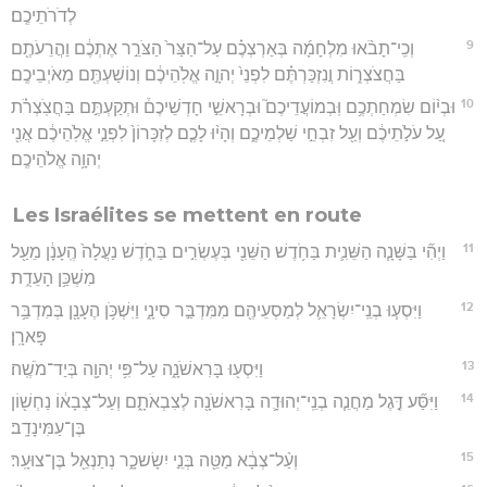
לְדֹרֹתֵיכֶֽם׃
9
וְכִֽי־תָבֹ֨אוּ מִלְחָמָ֜ה בְּאַרְצְכֶ֗ם עַל־הַצַּר֙ הַצֹּרֵ֣ר אֶתְכֶ֔ם וַהֲרֵעֹתֶ֖ם
בַּחֲצֹצְר֑וֹת וֲנִזְכַּרְתֶּ֗ם לִפְנֵי֙ יְהוָ֣ה אֱלֹֽהֵיכֶ֔ם וְנוֹשַׁעְתֶּ֖ם מֵאֹיְבֵיכֶֽם׃
10
וּבְי֨וֹם שִׂמְחַתְכֶ֥ם וּֽבְמוֹעֲדֵיכֶם֮ וּבְרָאשֵׁ֣י חָדְשֵׁיכֶם֒ וּתְקַעְתֶּ֣ם בַּחֲצֹֽצְרֹ֗ת
עַ֚ל עֹלֹ֣תֵיכֶ֔ם וְעַ֖ל זִבְחֵ֣י שַׁלְמֵיכֶ֑ם וְהָי֨וּ לָכֶ֤ם לְזִכָּרוֹן֙ לִפְנֵ֣י אֱלֹֽהֵיכֶ֔ם אֲנִ֖י
יְהוָ֥ה אֱלֹהֵיכֶֽם׃
Les Israélites se mettent en route
11
וַיְהִ֞י בַּשָּׁנָ֧ה הַשֵּׁנִ֛ית בַּחֹ֥דֶשׁ הַשֵּׁנִ֖י בְּעֶשְׂרִ֣ים בַּחֹ֑דֶשׁ נַעֲלָה֙ הֶֽעָנָ֔ן מֵעַ֖ל
מִשְׁכַּ֥ן הָעֵדֻֽת׃
12
וַיִּסְע֧וּ בְנֵֽי־יִשְׂרָאֵ֛ל לְמַסְעֵיהֶ֖ם מִמִּדְבַּ֣ר סִינָ֑י וַיִּשְׁכֹּ֥ן הֶעָנָ֖ן בְּמִדְבַּ֥ר
פָּארָֽן׃
13
וַיִּסְע֖וּ בָּרִאשֹׁנָ֑ה עַל־פִּ֥י יְהוָ֖ה בְּיַד־מֹשֶֽׁה׃
14
וַיִּסַּ֞ע דֶּ֣גֶל מַחֲנֵ֧ה בְנֵֽי־יְהוּדָ֛ה בָּרִאשֹׁנָ֖ה לְצִבְאֹתָ֑ם וְעַל־צְבָא֔וֹ נַחְשׁ֖וֹן
בֶּן־עַמִּינָדָֽב׃
15
וְעַ֨ל־צְבָ֔א מַטֵּ֖ה בְּנֵ֣י יִשָׂשכָ֑ר נְתַנְאֵ֖ל בֶּן־צוּעָֽר׃