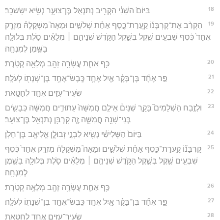
18
בַּיּוֹם֙ הַשֵּׁנִ֔י הִקְרִ֖יב נְתַנְאֵ֣ל בֶּן־צוּעָ֑ר נְשִׂ֖יא יִשָּׂשכָֽר׃
19
הִקְרִ֨ב אֶת־קָרְבָּנ֜וֹ קַֽעֲרַת־כֶּ֣סֶף אַחַ֗ת שְׁלֹשִׁ֣ים וּמֵאָה֮ מִשְׁקָלָהּ֒ מִזְרָ֤ק
אֶחָד֙ כֶּ֔סֶף שִׁבְעִ֥ים שֶׁ֖קֶל בְּשֶׁ֣קֶל הַקֹּ֑דֶשׁ שְׁנֵיהֶ֣ם ׀ מְלֵאִ֗ים סֹ֛לֶת בְּלוּלָ֥ה
בַשֶּׁ֖מֶן לְמִנְחָֽה׃
20
כַּ֥ף אַחַ֛ת עֲשָׂרָ֥ה זָהָ֖ב מְלֵאָ֥ה קְטֹֽרֶת׃
21
פַּ֣ר אֶחָ֞ד בֶּן־בָּקָ֗ר אַ֧יִל אֶחָ֛ד כֶּֽבֶשׂ־אֶחָ֥ד בֶּן־שְׁנָת֖וֹ לְעֹלָֽה׃
22
שְׂעִיר־עִזִּ֥ים אֶחָ֖ד לְחַטָּֽאת׃
23
וּלְזֶ֣בַח הַשְּׁלָמִים֮ בָּקָ֣ר שְׁנַיִם֒ אֵילִ֤ם חֲמִשָּׁה֙ עַתּוּדִ֣ים חֲמִשָּׁ֔ה כְּבָשִׂ֥ים
בְּנֵי־שָׁנָ֖ה חֲמִשָּׁ֑ה זֶ֛ה קָרְבַּ֥ן נְתַנְאֵ֖ל בֶּן־צוּעָֽר׃
24
בַּיּוֹם֙ הַשְּׁלִישִׁ֔י נָשִׂ֖יא לִבְנֵ֣י זְבוּלֻ֑ן אֱלִיאָ֖ב בֶּן־חֵלֹֽן׃
25
קָרְבָּנ֞וֹ קַֽעֲרַת־כֶּ֣סֶף אַחַ֗ת שְׁלֹשִׁ֣ים וּמֵאָה֮ מִשְׁקָלָהּ֒ מִזְרָ֤ק אֶחָד֙ כֶּ֔סֶף
שִׁבְעִ֥ים שֶׁ֖קֶל בְּשֶׁ֣קֶל הַקֹּ֑דֶשׁ שְׁנֵיהֶ֣ם ׀ מְלֵאִ֗ים סֹ֛לֶת בְּלוּלָ֥ה בַשֶּׁ֖מֶן
לְמִנְחָֽה׃
26
כַּ֥ף אַחַ֛ת עֲשָׂרָ֥ה זָהָ֖ב מְלֵאָ֥ה קְטֹֽרֶת׃
27
פַּ֣ר אֶחָ֞ד בֶּן־בָּקָ֗ר אַ֧יִל אֶחָ֛ד כֶּֽבֶשׂ־אֶחָ֥ד בֶּן־שְׁנָת֖וֹ לְעֹלָֽה׃
28
שְׂעִיר־עִזִּ֥ים אֶחָ֖ד לְחַטָּֽאת׃