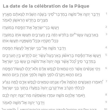
La date de la célébration de la Pâque
1
וַיְדַבֵּ֣ר יְהוָ֣ה אֶל־מֹשֶׁ֣ה בְמִדְבַּר־סִ֠ינַי בַּשָּׁנָ֨ה הַשֵּׁנִ֜ית לְצֵאתָ֨ם מֵאֶ֧רֶץ
מִצְרַ֛יִם בַּחֹ֥דֶשׁ הָרִאשׁ֖וֹן לֵאמֹֽר׃
2
וְיַעֲשׂ֧וּ בְנֵי־יִשְׂרָאֵ֛ל אֶת־הַפָּ֖סַח בְּמוֹעֲדֽוֹ׃
3
בְּאַרְבָּעָ֣ה עָשָֽׂר־י֠וֹם בַּחֹ֨דֶשׁ הַזֶּ֜ה בֵּ֧ין הָֽעֲרְבַּ֛יִם תַּעֲשׂ֥וּ אֹת֖וֹ בְּמוֹעֲד֑וֹ
כְּכָל־חֻקֹּתָ֥יו וּכְכָל־מִשְׁפָּטָ֖יו תַּעֲשׂ֥וּ אֹתֽוֹ׃
4
וַיְדַבֵּ֥ר מֹשֶׁ֛ה אֶל־בְּנֵ֥י יִשְׂרָאֵ֖ל לַעֲשֹׂ֥ת הַפָּֽסַח׃
5
וַיַּעֲשׂ֣וּ אֶת־הַפֶּ֡סַח בָּרִאשׁ֡וֹן בְּאַרְבָּעָה֩ עָשָׂ֨ר י֥וֹם לַחֹ֛דֶשׁ בֵּ֥ין הָעַרְבַּ֖יִם
בְּמִדְבַּ֣ר סִינָ֑י כְּ֠כֹל אֲשֶׁ֨ר צִוָּ֤ה יְהוָה֙ אֶת־מֹשֶׁ֔ה כֵּ֥ן עָשׂ֖וּ בְּנֵ֥י יִשְׂרָאֵֽל׃
6
וַיְהִ֣י אֲנָשִׁ֗ים אֲשֶׁ֨ר הָי֤וּ טְמֵאִים֙ לְנֶ֣פֶשׁ אָדָ֔ם וְלֹא־יָכְל֥וּ לַעֲשֹׂת־הַפֶּ֖סַח
בַּיּ֣וֹם הַה֑וּא וַֽיִּקְרְב֞וּ לִפְנֵ֥י מֹשֶׁ֛ה וְלִפְנֵ֥י אַהֲרֹ֖ן בַּיּ֥וֹם הַהֽוּא׃
7
וַ֠יֹּאמְרוּ הָאֲנָשִׁ֤ים הָהֵ֙מָּה֙ אֵלָ֔יו אֲנַ֥חְנוּ טְמֵאִ֖ים לְנֶ֣פֶשׁ אָדָ֑ם לָ֣מָּה נִגָּרַ֗ע
לְבִלְתִּ֨י הַקְרִ֜ב אֶת־קָרְבַּ֤ן יְהוָה֙ בְּמֹ֣עֲד֔וֹ בְּת֖וֹךְ בְּנֵ֥י יִשְׂרָאֵֽל׃
8
וַיֹּ֥אמֶר אֲלֵהֶ֖ם מֹשֶׁ֑ה עִמְד֣וּ וְאֶשְׁמְעָ֔ה מַה־יְצַוֶּ֥ה יְהוָ֖ה לָכֶֽם׃
9
וַיְדַבֵּ֥ר יְהוָ֖ה אֶל־מֹשֶׁ֥ה לֵּאמֹֽר׃
10