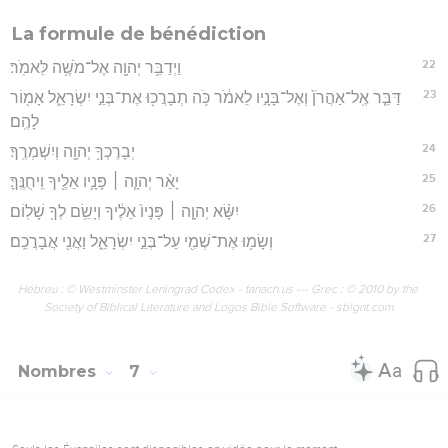
La formule de bénédiction
22
וַיְדַבֵּ֥ר יְהוָ֖ה אֶל־מֹשֶׁ֥ה לֵּאמֹֽר׃
23
דַּבֵּ֤ר אֶֽל־אַהֲרֹן֙ וְאֶל־בָּנָ֣יו לֵאמֹ֔ר כֹּ֥ה תְבָרֲכ֖וּ אֶת־בְּנֵ֣י יִשְׂרָאֵ֑ל אָמ֖וֹר
לָהֶֽם׃
24
יְבָרֶכְךָ֥ יְהוָ֖ה וְיִשְׁמְרֶֽךָ׃
25
יָאֵ֨ר יְהוָ֧ה ׀ פָּנָ֛יו אֵלֶ֖יךָ וִֽיחֻנֶּֽךָּ׃
26
יִשָּׂ֨א יְהוָ֤ה ׀ פָּנָיו֙ אֵלֶ֔יךָ וְיָשֵׂ֥ם לְךָ֖ שָׁלֽוֹם׃
27
וְשָׂמ֥וּ אֶת־שְׁמִ֖י עַל־בְּנֵ֣י יִשְׂרָאֵ֑ל וַאֲנִ֖י אֲבָרֲכֵֽם׃
Hébreu : © Westminster Leningrad Codex - tanach.us --- Grec : © 2010 by the
Society of Biblical Literature and Logos Bible Software - sblgnt.com
Nombres
7