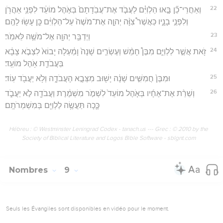
22
וְאַחֲרֵי־כֵ֞ן בָּ֣אוּ הַלְוִיִּ֗ם לַעֲבֹ֤ד אֶת־עֲבֹֽדָתָם֙ בְּאֹ֣הֶל מוֹעֵ֔ד לִפְנֵ֥י אַהֲרֹ֖ן
וְלִפְנֵ֣י בָנָ֑יו כַּאֲשֶׁר֩ צִוָּ֨ה יְהוָ֤ה אֶת־מֹשֶׁה֙ עַל־הַלְוִיִּ֔ם כֵּ֖ן עָשׂ֥וּ לָהֶֽם׃
23
וַיְדַבֵּ֥ר יְהוָ֖ה אֶל־מֹשֶׁ֥ה לֵּאמֹֽר׃
24
זֹ֖את אֲשֶׁ֣ר לַלְוִיִּ֑ם מִבֶּן֩ חָמֵ֨שׁ וְעֶשְׂרִ֤ים שָׁנָה֙ וָמַ֔עְלָה יָבוֹא֙ לִצְבֹ֣א צָבָ֔א
בַּעֲבֹדַ֖ת אֹ֥הֶל מוֹעֵֽד׃
25
וּמִבֶּן֙ חֲמִשִּׁ֣ים שָׁנָ֔ה יָשׁ֖וּב מִצְּבָ֣א הָעֲבֹדָ֑ה וְלֹ֥א יַעֲבֹ֖ד עֽוֹד׃
26
וְשֵׁרֵ֨ת אֶת־אֶחָ֜יו בְּאֹ֤הֶל מוֹעֵד֙ לִשְׁמֹ֣ר מִשְׁמֶ֔רֶת וַעֲבֹדָ֖ה לֹ֣א יַעֲבֹ֑ד
כָּ֛כָה תַּעֲשֶׂ֥ה לַלְוִיִּ֖ם בְּמִשְׁמְרֹתָֽם׃
Hébreu : © Westminster Leningrad Codex - tanach.us --- Grec : © 2010 by the
Society of Biblical Literature and Logos Bible Software - sblgnt.com
Nombres
9
Seuls les Évangiles sont disponibles en vidéo pour le moment.