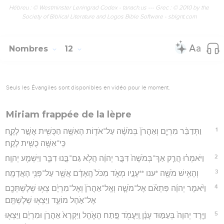
Hébreu : © Westminster Leningrad Codex - tanach.us --- Grec : © 2010 by the
Society of Biblical Literature and Logos Bible Software - sblgnt.com
Nombres
12
Seuls les Évangiles sont disponibles en vidéo pour le moment.
Miriam frappée de la lèpre
1
וַתְּדַבֵּ֨ר מִרְיָ֤ם וְאַהֲרֹן֙ בְּמֹשֶׁ֔ה עַל־אֹד֛וֹת הָאִשָּׁ֥ה הַכֻּשִׁ֖ית אֲשֶׁ֣ר לָקָ֑ח
כִּֽי־אִשָּׁ֥ה כֻשִׁ֖ית לָקָֽח׃
2
וַיֹּאמְר֗וּ הֲרַ֤ק אַךְ־בְּמֹשֶׁה֙ דִּבֶּ֣ר יְהוָ֔ה הֲלֹ֖א גַּם־בָּ֣נוּ דִבֵּ֑ר וַיִּשְׁמַ֖ע יְהוָֽה׃
3
וְהָאִ֥ישׁ מֹשֶׁ֖ה *ענו **עָנָ֣יו מְאֹ֑ד מִכֹּל֙ הָֽאָדָ֔ם אֲשֶׁ֖ר עַל־פְּנֵ֥י הָאֲדָמָֽה׃
4
וַיֹּ֨אמֶר יְהוָ֜ה פִּתְאֹ֗ם אֶל־מֹשֶׁ֤ה וְאֶֽל־אַהֲרֹן֙ וְאֶל־מִרְיָ֔ם צְא֥וּ שְׁלָשְׁתְּכֶ֖ם
אֶל־אֹ֣הֶל מוֹעֵ֑ד וַיֵּצְא֖וּ שְׁלָשְׁתָּֽם׃
5
וַיֵּ֤רֶד יְהוָה֙ בְּעַמּ֣וּד עָנָ֔ן וַֽיַּעֲמֹ֖ד פֶּ֣תַח הָאֹ֑הֶל וַיִּקְרָא֙ אַהֲרֹ֣ן וּמִרְיָ֔ם וַיֵּצְא֖וּ