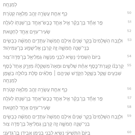
לְמִנְחָֽה׃
50
כַּ֥ף אַחַ֛ת עֲשָׂרָ֥ה זָהָ֖ב מְלֵאָ֥ה קְטֹֽרֶת׃
51
פַּ֣ר אֶחָ֞ד בֶּן־בָּקָ֗ר אַ֧יִל אֶחָ֛ד כֶּֽבֶשׂ־אֶחָ֥ד בֶּן־שְׁנָת֖וֹ לְעֹלָֽה׃
52
שְׂעִיר־עִזִּ֥ים אֶחָ֖ד לְחַטָּֽאת׃
53
וּלְזֶ֣בַח הַשְּׁלָמִים֮ בָּקָ֣ר שְׁנַיִם֒ אֵילִ֤ם חֲמִשָּׁה֙ עַתֻּדִ֣ים חֲמִשָּׁ֔ה כְּבָשִׂ֥ים
בְּנֵֽי־שָׁנָ֖ה חֲמִשָּׁ֑ה זֶ֛ה קָרְבַּ֥ן אֱלִישָׁמָ֖ע בֶּן־עַמִּיהֽוּד׃
54
בַּיּוֹם֙ הַשְּׁמִינִ֔י נָשִׂ֖יא לִבְנֵ֣י מְנַשֶּׁ֑ה גַּמְלִיאֵ֖ל בֶּן־פְּדָה־צֽוּר׃
55
קָרְבָּנ֞וֹ קַֽעֲרַת־כֶּ֣סֶף אַחַ֗ת שְׁלֹשִׁ֣ים וּמֵאָה֮ מִשְׁקָלָהּ֒ מִזְרָ֤ק אֶחָד֙ כֶּ֔סֶף
שִׁבְעִ֥ים שֶׁ֖קֶל בְּשֶׁ֣קֶל הַקֹּ֑דֶשׁ שְׁנֵיהֶ֣ם ׀ מְלֵאִ֗ים סֹ֛לֶת בְּלוּלָ֥ה בַשֶּׁ֖מֶן
לְמִנְחָֽה
56
כַּ֥ף אַחַ֛ת עֲשָׂרָ֥ה זָהָ֖ב מְלֵאָ֥ה קְטֹֽרֶת׃
57
פַּ֣ר אֶחָ֞ד בֶּן־בָּקָ֗ר אַ֧יִל אֶחָ֛ד כֶּֽבֶשׂ־אֶחָ֥ד בֶּן־שְׁנָת֖וֹ לְעֹלָֽה׃
58
שְׂעִיר־עִזִּ֥ים אֶחָ֖ד לְחַטָּֽאת׃
59
וּלְזֶ֣בַח הַשְּׁלָמִים֮ בָּקָ֣ר שְׁנַיִם֒ אֵילִ֤ם חֲמִשָּׁה֙ עַתֻּדִ֣ים חֲמִשָּׁ֔ה כְּבָשִׂ֥ים
בְּנֵי־שָׁנָ֖ה חֲמִשָּׁ֑ה זֶ֛ה קָרְבַּ֥ן גַּמְלִיאֵ֖ל בֶּן־פְּדָה צֽוּר׃
60
בַּיּוֹם֙ הַתְּשִׁיעִ֔י נָשִׂ֖יא לִבְנֵ֣י בִנְיָמִ֑ן אֲבִידָ֖ן בֶּן־גִּדְעֹנִֽי׃