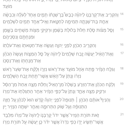
מוֹעֵֽד׃
14
וְהִקְרִ֣יב אֶת־קָרְבָּנ֣וֹ לַיהוָ֡ה כֶּבֶשׂ֩ בֶּן־שְׁנָת֨וֹ תָמִ֤ים אֶחָד֙ לְעֹלָ֔ה וְכַבְשָׂ֨ה
אַחַ֧ת בַּת־שְׁנָתָ֛הּ תְּמִימָ֖ה לְחַטָּ֑את וְאַֽיִל־אֶחָ֥ד תָּמִ֖ים לִשְׁלָמִֽים׃
15
וְסַ֣ל מַצּ֗וֹת סֹ֤לֶת חַלֹּת֙ בְּלוּלֹ֣ת בַּשֶּׁ֔מֶן וּרְקִיקֵ֥י מַצּ֖וֹת מְשֻׁחִ֣ים בַּשָּׁ֑מֶן
וּמִנְחָתָ֖ם וְנִסְכֵּיהֶֽם׃
16
וְהִקְרִ֥יב הַכֹּהֵ֖ן לִפְנֵ֣י יְהוָ֑ה וְעָשָׂ֥ה אֶת־חַטָּאת֖וֹ וְאֶת־עֹלָתֽוֹ׃
17
וְאֶת־הָאַ֜יִל יַעֲשֶׂ֨ה זֶ֤בַח שְׁלָמִים֙ לַֽיהוָ֔ה עַ֖ל סַ֣ל הַמַּצּ֑וֹת וְעָשָׂה֙ הַכֹּהֵ֔ן
אֶת־מִנְחָת֖וֹ וְאֶת־נִסְכּֽוֹ׃
18
וְגִלַּ֣ח הַנָּזִ֗יר פֶּ֛תַח אֹ֥הֶל מוֹעֵ֖ד אֶת־רֹ֣אשׁ נִזְר֑וֹ וְלָקַ֗ח אֶת־שְׂעַר֙ רֹ֣אשׁ
נִזְר֔וֹ וְנָתַן֙ עַל־הָאֵ֔שׁ אֲשֶׁר־תַּ֖חַת זֶ֥בַח הַשְּׁלָמִֽים׃
19
וְלָקַ֨ח הַכֹּהֵ֜ן אֶת־הַזְּרֹ֣עַ בְּשֵׁלָה֮ מִן־הָאַיִל֒ וְֽחַלַּ֨ת מַצָּ֤ה אַחַת֙ מִן־הַסַּ֔ל
וּרְקִ֥יק מַצָּ֖ה אֶחָ֑ד וְנָתַן֙ עַל־כַּפֵּ֣י הַנָּזִ֔יר אַחַ֖ר הִֽתְגַּלְּח֥וֹ אֶת־נִזְרֽוֹ׃
20
וְהֵנִיף֩ אוֹתָ֨ם הַכֹּהֵ֥ן ׀ תְּנוּפָה֮ לִפְנֵ֣י יְהוָה֒ קֹ֤דֶשׁ הוּא֙ לַכֹּהֵ֔ן עַ֚ל חֲזֵ֣ה
הַתְּנוּפָ֔ה וְעַ֖ל שׁ֣וֹק הַתְּרוּמָ֑ה וְאַחַ֛ר יִשְׁתֶּ֥ה הַנָּזִ֖יר יָֽיִן׃
21
זֹ֣את תּוֹרַ֣ת הַנָּזִיר֮ אֲשֶׁ֣ר יִדֹּר֒ קָרְבָּנ֤וֹ לַֽיהוָה֙ עַל־נִזְר֔וֹ מִלְּבַ֖ד
אֲשֶׁר־תַּשִּׂ֣יג יָד֑וֹ כְּפִ֤י נִדְרוֹ֙ אֲשֶׁ֣ר יִדֹּ֔ר כֵּ֣ן יַעֲשֶׂ֔ה עַ֖ל תּוֹרַ֥ת נִזְרֽוֹ׃