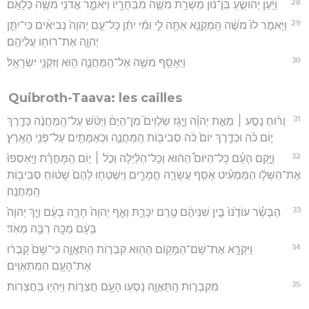
28
וַיַּ֜עַן יְהוֹשֻׁ֣עַ בִּן־נ֗וּן מְשָׁרֵ֥ת מֹשֶׁ֛ה מִבְּחֻרָ֖יו וַיֹּאמַ֑ר אֲדֹנִ֥י מֹשֶׁ֖ה כְּלָאֵֽם׃
29
וַיֹּ֤אמֶר לוֹ֙ מֹשֶׁ֔ה הַֽמְקַנֵּ֥א אַתָּ֖ה לִ֑י וּמִ֨י יִתֵּ֜ן כָּל־עַ֤ם יְהוָה֙ נְבִיאִ֔ים כִּי־יִתֵּ֧ן
יְהוָ֛ה אֶת־רוּח֖וֹ עֲלֵיהֶֽם׃
30
וַיֵּאָסֵ֥ף מֹשֶׁ֖ה אֶל־הַֽמַּחֲנֶ֑ה ה֖וּא וְזִקְנֵ֥י יִשְׂרָאֵֽל׃
Quibroth-Taava: les cailles
31
וְר֜וּחַ נָסַ֣ע ׀ מֵאֵ֣ת יְהוָ֗ה וַיָּ֣גָז שַׂלְוִים֮ מִן־הַיָּם֒ וַיִּטֹּ֨שׁ עַל־הַֽמַּחֲנֶ֜ה כְּדֶ֧רֶךְ
י֣וֹם כֹּ֗ה וּכְדֶ֤רֶךְ יוֹם֙ כֹּ֔ה סְבִיב֖וֹת הַֽמַּחֲנֶ֑ה וּכְאַמָּתַ֖יִם עַל־פְּנֵ֥י הָאָֽרֶץ׃
32
וַיָּ֣קָם הָעָ֡ם כָּל־הַיּוֹם֩ הַה֨וּא וְכָל־הַלַּ֜יְלָה וְכֹ֣ל ׀ י֣וֹם הַֽמָּחֳרָ֗ת וַיַּֽאַסְפוּ֙
אֶת־הַשְּׂלָ֔ו הַמַּמְעִ֕יט אָסַ֖ף עֲשָׂרָ֣ה חֳמָרִ֑ים וַיִּשְׁטְח֤וּ לָהֶם֙ שָׁט֔וֹחַ סְבִיב֖וֹת
הַֽמַּחֲנֶֽה׃
33
הַבָּשָׂ֗ר עוֹדֶ֙נּוּ֙ בֵּ֣ין שִׁנֵּיהֶ֔ם טֶ֖רֶם יִכָּרֵ֑ת וְאַ֤ף יְהוָה֙ חָרָ֣ה בָעָ֔ם וַיַּ֤ךְ יְהוָה֙
בָּעָ֔ם מַכָּ֖ה רַבָּ֥ה מְאֹֽד׃
34
וַיִּקְרָ֛א אֶת־שֵֽׁם־הַמָּק֥וֹם הַה֖וּא קִבְר֣וֹת הַֽתַּאֲוָ֑ה כִּי־שָׁם֙ קָֽבְר֔וּ
אֶת־הָעָ֖ם הַמִּתְאַוִּֽים׃
35
מִקִּבְר֧וֹת הַֽתַּאֲוָ֛ה נָסְע֥וּ הָעָ֖ם חֲצֵר֑וֹת וַיִּהְי֖וּ בַּחֲצֵרֽוֹת׃